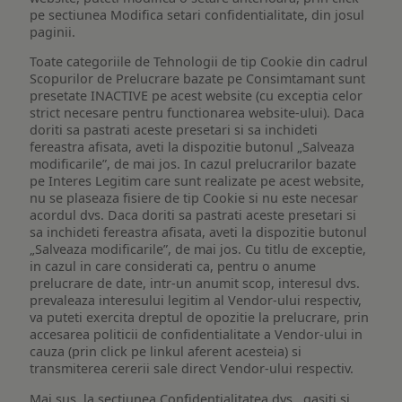
pe sectiunea Modifica setari confidentialitate, din josul
paginii.
Toate categoriile de Tehnologii de tip Cookie din cadrul
Scopurilor de Prelucrare bazate pe Consimtamant sunt
presetate INACTIVE pe acest website (cu exceptia celor
strict necesare pentru functionarea website-ului). Daca
doriti sa pastrati aceste presetari si sa inchideti
fereastra afisata, aveti la dispozitie butonul „Salveaza
modificarile”, de mai jos. In cazul prelucrarilor bazate
pe Interes Legitim care sunt realizate pe acest website,
nu se plaseaza fisiere de tip Cookie si nu este necesar
acordul dvs. Daca doriti sa pastrati aceste presetari si
sa inchideti fereastra afisata, aveti la dispozitie butonul
„Salveaza modificarile”, de mai jos. Cu titlu de exceptie,
in cazul in care considerati ca, pentru o anume
prelucrare de date, intr-un anumit scop, interesul dvs.
prevaleaza interesului legitim al Vendor-ului respectiv,
va puteti exercita dreptul de opozitie la prelucrare, prin
accesarea politicii de confidentialitate a Vendor-ului in
cauza (prin click pe linkul aferent acesteia) si
transmiterea cererii sale direct Vendor-ului respectiv.
Mai sus, la sectiunea Confidențialitatea dvs., gasiti si