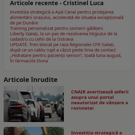
Articole recente - Cristinel Luca
Investiția strategică a Apă Canal pentru protejarea
alimentării orașului, accelerată de situația excepțională
de pe Dunăre
Training personalizat pentru șomerii gălățeni
Liberty Galați, la un pas de rezolvarea litigiului de la
cadastru cu cehii de la Ostrava
UPDATE. Tren blocat pe raza Regionalei CFR Galați,
după ce un cablu rupt a căzut peste linia de contact
„Hidratare pentru pacienții seniori”, toată luna august,
în farmaciile Dona
Articole înrudite
CNAIR avertizează șoferii
asupra unui portal
neautorizat de vânzare a
rovinietei
Investiția strategică a