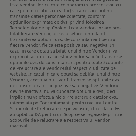
lista Vendor-ilor cu care colaboram in prezent (sau cu
care putem colabora in viitor) si catre care putem
transmite datele personale colectate, conform
optiunilor exprimate de dvs. privind folosirea
Tehnologiilor de tip Cookie. Lista Vendor-ilor are pre-
bifat fiecare Vendor, aceasta setare permitand
transmiterea optiunii dvs. de consimtamant pentru
fiecare Vendor, fie ca este pozitiva sau negativa. In
cazul in care optati sa bifati unul dintre Vendor-i, va
exprimati acordul ca acestui Vendor sa ii fie transmise
optiunile dvs. de consimtamant pentru toate Scopurile
de Prelucrare ale Vendor-ului respectiv, utilizate pe
website. In cazul in care optati sa debifati unul dintre
Vendor-i, acestuia nu ii vor fi transmise optiunile dvs.
de consimtamant, fie pozitive sau negative. Vendorul
devine inactiv si nu va cunoaste optiunile dvs., deci
implicit nu va efectua nicio Prelucrare a datelor dvs.,
intemeiata pe Consimtamant, pentru niciunul dintre
Scopurile de Prelucrare de pe website, chiar daca dvs.
ati optat cu DA pentru un Scop ce se regaseste printre
Scopurile de Prelucrare ale respectivului Vendor
inactivat.