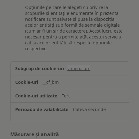
Opțiunile pe care le alegeți cu privire la
scopurile și entitățile enumerate în prezenta
notificare sunt salvate și puse la dispoziția
acelor entități sub formă de semnale digitale
(cum ar fi un șir de caractere). Acest lucru este
necesar pentru a permite atât acestui serviciu,
cât și acelor entități să respecte opțiunile
respective.
Asigurarea
vimeo.com
funcționalităților
website-
__cf_bm
ului
Terț
Câteva secunde
Măsurare și analiză