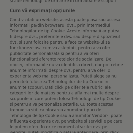
și alte tehnologii de urmărire în următoarele scopuri:
Cum vă exprimați opțiunile
Cand vizitati un website, acesta poate plasa sau accesa
informatii pe/din browserul dvs., prin intermediul
Tehnologiilor de tip Cookie. Aceste informatii ar putea
fi despre dvs., preferintele dvs. sau despre dispozitivul
dvs. si sunt folosite pentru a face ca website-ul sa
functioneze asa cum va asteptati, pentru a va oferi
publicitate personalizata si pentru a va oferi
functionalitati aferente retelelor de socializare. De
obicei, informatiile nu va identifica direct, dar pot retine
anumite informatii despre dvs. pentru a va oferi o
experienta web mai personalizata. Puteti alege sa nu
permiteti folosirea Tehnologiilor de tip Cookie in
anumite scopuri. Dati click pe diferitele rubrici ale
categoriilor de mai jos pentru a afla mai multe despre
scopurile in care putem folosi Tehnologii de tip Cookie
si pentru a va personaliza setarile. Cu toate acestea,
trebuie sa stiti ca blocarea anumitor tipuri de
Tehnologii de tip Cookie sau a anumitor Vendor-i poate
influenta experienta dvs. pe website si serviciile pe care
le putem oferi. In orice moment al vizitei dvs. pe
website, puteti modifica o setare anterioara, prin click