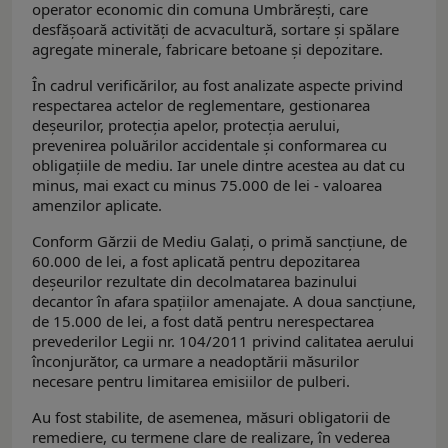
operator economic din comuna Umbrărești, care
desfășoară activități de acvacultură, sortare și spălare
agregate minerale, fabricare betoane și depozitare.
În cadrul verificărilor, au fost analizate aspecte privind
respectarea actelor de reglementare, gestionarea
deșeurilor, protecția apelor, protecția aerului,
prevenirea poluărilor accidentale și conformarea cu
obligațiile de mediu. Iar unele dintre acestea au dat cu
minus, mai exact cu minus 75.000 de lei - valoarea
amenzilor aplicate.
Conform Gărzii de Mediu Galați, o primă sancțiune, de
60.000 de lei, a fost aplicată pentru depozitarea
deșeurilor rezultate din decolmatarea bazinului
decantor în afara spațiilor amenajate. A doua sancțiune,
de 15.000 de lei, a fost dată pentru nerespectarea
prevederilor Legii nr. 104/2011 privind calitatea aerului
înconjurător, ca urmare a neadoptării măsurilor
necesare pentru limitarea emisiilor de pulberi.
Au fost stabilite, de asemenea, măsuri obligatorii de
remediere, cu termene clare de realizare, în vederea