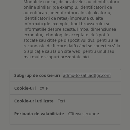
Modulele cookie, dispozitivele sau identificatorii
online similari (de exemplu, identificatorii de
autentificare, identificatorii alocați aleatoriu,
identificatorii de rețea) împreună cu alte
informații (de exemplu, tipul browserului și
informațiile despre acesta, limba, dimensiunea
ecranului, tehnologiile acceptate etc.) pot fi
stocate sau citite pe dispozitivul dvs. pentru a le
recunoaște de fiecare dată când se conectează la
o aplicație sau la un site web, pentru unul sau
mai multe scopuri prezentate aici.
Stocarea
admp-tc-sati.adtlgc.com
și/sau
accesarea
cX_P
informațiilor
de
Terț
pe
un
Câteva secunde
dispozitiv