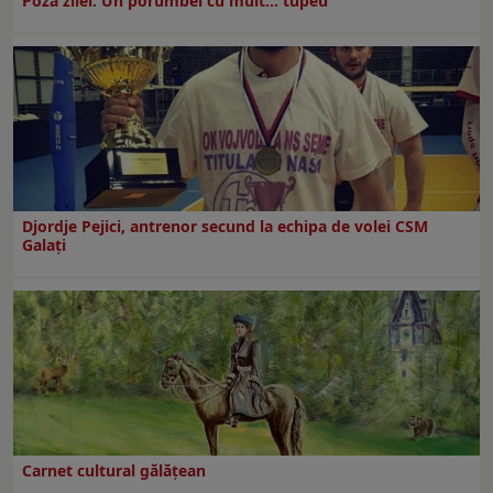
Poza zilei. Un porumbel cu mult… tupeu
Djordje Pejici, antrenor secund la echipa de volei CSM
Galați
Carnet cultural gălăţean