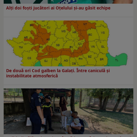
Alți doi foști jucători ai Oțelului și-au găsit echipe
De două ori Cod galben la Galaţi. Între caniculă şi
instabilitate atmosferică