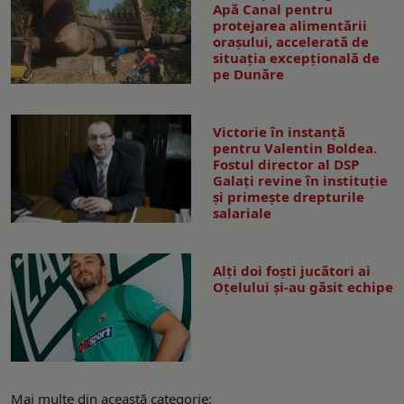
Apă Canal pentru
protejarea alimentării
orașului, accelerată de
situația excepțională de
pe Dunăre
Victorie în instanță
pentru Valentin Boldea.
Fostul director al DSP
Galați revine în instituție
și primește drepturile
salariale
Alți doi foști jucători ai
Oțelului și-au găsit echipe
Mai multe din această categorie: