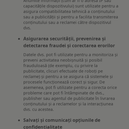
Anumite informații (cum ar fi o adresă IP sau
capacitățile dispozitivului) sunt utilizate pentru a
asigura compatibilitatea tehnică a conținutului
sau a publicității și pentru a facilita transmiterea
conținutului sau a reclamei către dispozitivul
dvs.
Asigurarea securității, prevenirea și
detectarea fraudei și corectarea erorilor
Datele dvs. pot fi utilizate pentru a monitoriza și
preveni activitatea neobișnuită și posibil
frauduloasă (de exemplu, cu privire la
publicitate, clicuri efectuate de roboți pe
reclame) și pentru a se asigura că sistemele și
procesele funcționează corect și sigur. De
asemenea, pot fi utilizate pentru a corecta orice
probleme care pot fi întâmpinate de dvs.,
publisher sau agentul de publicitate în livrarea
conținutului și a reclamelor și la interacțiunea
dvs. cu acestea.
Salvați și comunicați opțiunile de
confidențialitate