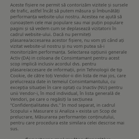
Aceste fișiere ne permit să contorizăm vizitele și sursele
de trafic, astfel încât să putem măsura și îmbunătăți
performanța website-ului nostru. Acestea ne ajută să
cunoaștem cele mai populare sau mai puțin populare
pagini și să vedem cum se deplasează vizitatorii în
cadrul website-ului. Dacă nu permiteți
plasarea/accesarea acestor fișiere, nu vom ști când ați
vizitat website-ul nostru și nu vom putea să-i
monitorizăm performanța. Selectarea opțiunii generale
Activ (DA) in coloana de Consimtamant pentru acest
scop implică inclusiv acordul dvs. pentru
plasare/accesare de informații, prin Tehnologii de tip
Cookie, de către toți Vendor-ii din lista de mai jos, care
prelucreaza date in temeiul Consimtamantului, cu
excepția situației în care optați cu Inactiv (NU) pentru
unii Vendor-i, în mod individual, în lista generală de
Vendori, pe care o regăsiți la secțiunea
“Confidențialitatea dvs.” In mod separat, in cadrul
Scopului « Masurare si Analiza » exista un Scop de
prelucrare, Măsurarea performanței conținutului,
pentru care procedura este similara celei descrise mai
sus.