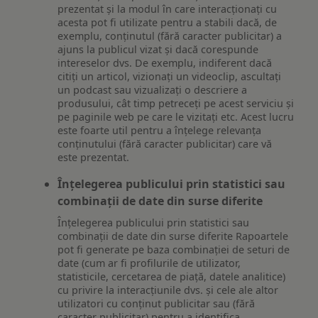
prezentat și la modul în care interacționați cu
acesta pot fi utilizate pentru a stabili dacă, de
exemplu, conținutul (fără caracter publicitar) a
ajuns la publicul vizat și dacă corespunde
intereselor dvs. De exemplu, indiferent dacă
citiți un articol, vizionați un videoclip, ascultați
un podcast sau vizualizați o descriere a
produsului, cât timp petreceți pe acest serviciu și
pe paginile web pe care le vizitați etc. Acest lucru
este foarte util pentru a înțelege relevanța
conținutului (fără caracter publicitar) care vă
este prezentat.
Înțelegerea publicului prin statistici sau
combinații de date din surse diferite
Înțelegerea publicului prin statistici sau
combinații de date din surse diferite Rapoartele
pot fi generate pe baza combinației de seturi de
date (cum ar fi profilurile de utilizator,
statisticile, cercetarea de piață, datele analitice)
cu privire la interacțiunile dvs. și cele ale altor
utilizatori cu conținut publicitar sau (fără
caracter publicitar) pentru a identifica