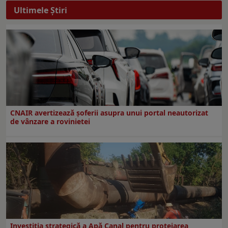
Ultimele Ştiri
CNAIR avertizează șoferii asupra unui portal neautorizat
de vânzare a rovinietei
Investiția strategică a Apă Canal pentru protejarea