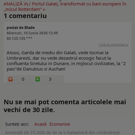
ANALIZĂ VL/ Portul Galaţi, transformat cu bani europeni în
„micul Rotterdam” »
1
comentariu
postat de Blade
Miercuri, 10 Iunie 2026 12:49
86.125.135.***
Link la comentariu
Alooo, Garda de mediu din Galati, vede tocmai la
Umbraresti, dar nu vede dezastrul ecoogic facut la
confluenta Siretului in Dunare, in mijlocul civilizatiei, la "2
pasi"de Danubius si Auchan!
0
3
Nu se mai pot comenta articolele mai
vechi de 30 zile.
Sunteți aici:
Acasă
Economie
Amendă de 75.000 de lei la o balastieră din Umbrărești