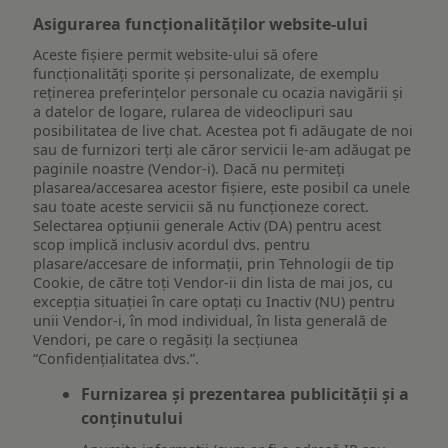
Asigurarea funcționalităților website-ului
Aceste fișiere permit website-ului să ofere
funcționalități sporite și personalizate, de exemplu
reţinerea preferinţelor personale cu ocazia navigării și
a datelor de logare, rularea de videoclipuri sau
posibilitatea de live chat. Acestea pot fi adăugate de noi
sau de furnizori terți ale căror servicii le-am adăugat pe
paginile noastre (Vendor-i). Dacă nu permiteți
plasarea/accesarea acestor fișiere, este posibil ca unele
sau toate aceste servicii să nu funcționeze corect.
Selectarea opțiunii generale Activ (DA) pentru acest
scop implică inclusiv acordul dvs. pentru
plasare/accesare de informații, prin Tehnologii de tip
Cookie, de către toți Vendor-ii din lista de mai jos, cu
excepția situației în care optați cu Inactiv (NU) pentru
unii Vendor-i, în mod individual, în lista generală de
Vendori, pe care o regăsiți la secțiunea
“Confidențialitatea dvs.”.
Furnizarea și prezentarea publicității și a
conținutului