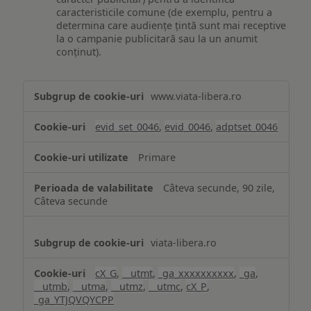
caracteristicile comune (de exemplu, pentru a
determina care audiențe țintă sunt mai receptive
la o campanie publicitară sau la un anumit
conținut).
Măsurare
www.viata-libera.ro
și
analiză
evid_set_0046
,
evid_0046
,
adptset_0046
Primare
Câteva secunde, 90 zile,
Câteva secunde
viata-libera.ro
cX_G
,
__utmt
,
_ga_xxxxxxxxxx
,
_ga
,
__utmb
,
__utma
,
__utmz
,
__utmc
,
cX_P
,
_ga_YTJQVQYCPP