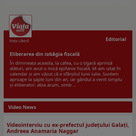
Editorial
Viaţa Liberă
Eliberarea din iobăgia fiscală
În dimineața aceasta, la cafea, cu o țigară aprinsă
alături, am avut o mică epifanie fiscală. M-am uitat în
calendar și am văzut că e sfârșitul lunii iulie. Suntem
aproape la șapte luni din an, iar gândul a venit simplu
și eliberator: abia acum, simb ...
Video News
Videointerviu cu ex-prefectul judeţului Galaţi,
Andreea Anamaria Naggar