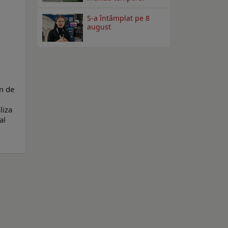
S-a întâmplat pe 8
august
im de
liza
al