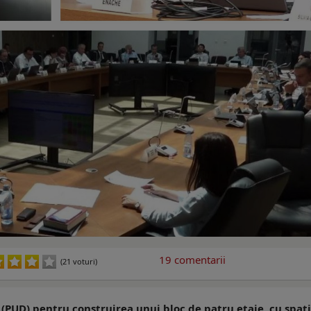
19
comentarii
(21 voturi)
(PUD) pentru construirea unui bloc de patru etaje, cu spaţ