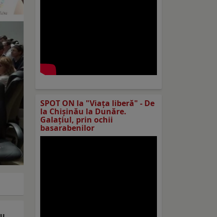
SPOT ON la "Viaţa liberă" - De
la Chișinău la Dunăre.
Galațiul, prin ochii
basarabenilor
iu