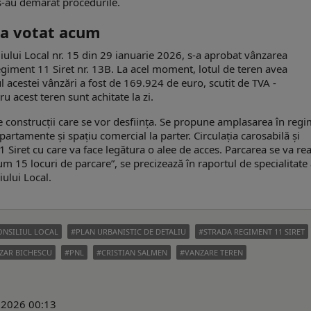
 s-au demarat procedurile.
s-a votat acum
ului Local nr. 15 din 29 ianuarie 2026, s-a aprobat vânzarea
egiment 11 Siret nr. 13B. La acel moment, lotul de teren avea
ul acestei vânzări a fost de 169.924 de euro, scutit de TVA -
u acest teren sunt achitate la zi.
e construcţii care se vor desfiinţa. Se propune amplasarea în reg
apartamente şi spaţiu comercial la parter. Circulaţia carosabilă şi
Siret cu care va face legătura o alee de acces. Parcarea se va rea
m 15 locuri de parcare”, se precizează în raportul de specialitate 
iului Local.
ONSILIUL LOCAL
PLAN URBANISTIC DE DETALIU
STRADA REGIMENT 11 SIRET
ZAR BICHESCU
PNL
CRISTIAN SALMEN
VANZARE TEREN
e 2026 00:13