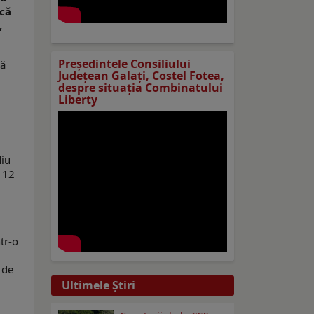
 că
,
Preşedintele Consiliului
dă
Judeţean Galaţi, Costel Fotea,
despre situaţia Combinatului
Liberty
diu
u 12
tr-o
 de
Ultimele Ştiri