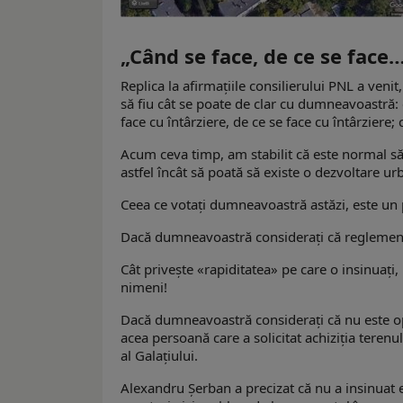
„Când se face, de ce se face
Replica la afirmaţiile consilierului PNL a veni
să fiu cât se poate de clar cu dumneavoastră: 
face cu întârziere, de ce se face cu întârziere;
Acum ceva timp, am stabilit că este normal să 
astfel încât să poată să existe o dezvoltare ur
Ceea ce votați dumneavoastră astăzi, este un p
Dacă dumneavoastră considerați că reglementări
Cât priveşte «rapiditatea» pe care o insinuaţi, 
nimeni!
Dacă dumneavoastră considerați că nu este op
acea persoană care a solicitat achiziția terenul
al Galaţiului.
Alexandru Şerban a precizat că nu a insinuat ex