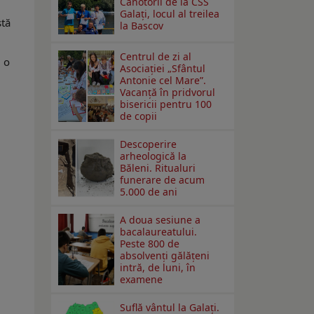
Canotorii de la CSS
Galați, locul al treilea
stă
la Bascov
Centrul de zi al
u o
Asociației „Sfântul
Antonie cel Mare”.
Vacanță în pridvorul
bisericii pentru 100
de copii
Descoperire
arheologică la
Băleni. Ritualuri
funerare de acum
5.000 de ani
A doua sesiune a
bacalaureatului.
Peste 800 de
absolvenţi gălăţeni
intră, de luni, în
examene
Suflă vântul la Galaţi.