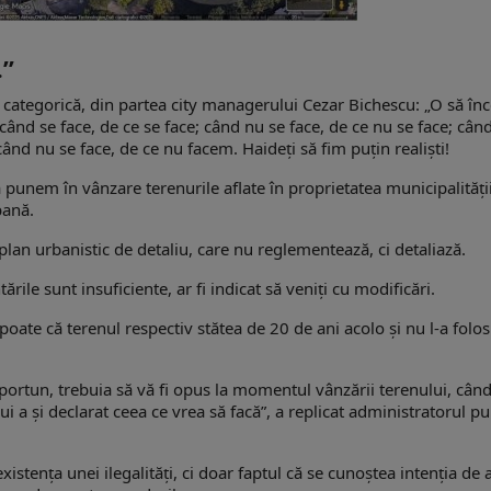
…”
t, categorică, din partea city managerului Cezar Bichescu: „O să în
când se face, de ce se face; când nu se face, de ce nu se face; cân
 când nu se face, de ce nu facem. Haideți să fim puțin realiști!
punem în vânzare terenurile aflate în proprietatea municipalității
bană.
lan urbanistic de detaliu, care nu reglementează, ci detaliază.
le sunt insuficiente, ar fi indicat să veniți cu modificări.
poate că terenul respectiv stătea de 20 de ani acolo și nu l-a folos
ortun, trebuia să vă fi opus la momentul vânzării terenului, cân
ui a și declarat ceea ce vrea să facă”, a replicat administratorul pu
istenţa unei ilegalităţi, ci doar faptul că se cunoştea intenția de 