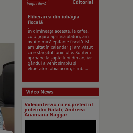
Editorial
Viaţa Liberă
Eliberarea din iobăgia
fiscală
În dimineața aceasta, la cafea,
cu o țigară aprinsă alături, am
avut o mică epifanie fiscală. M-
am uitat în calendar și am văzut
că e sfârșitul lunii iulie. Suntem
aproape la șapte luni din an, iar
gândul a venit simplu și
eliberator: abia acum, simb ...
Video News
Videointerviu cu ex-prefectul
judeţului Galaţi, Andreea
Anamaria Naggar