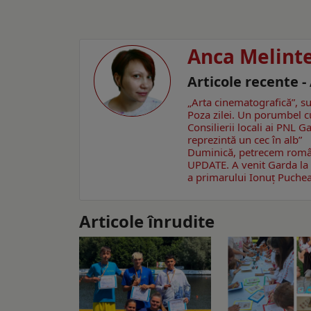
Anca Melint
Articole recente 
„Arta cinematografică”, su
Poza zilei. Un porumbel 
Consilierii locali ai PNL 
reprezintă un cec în alb”
Duminică, petrecem române
UPDATE. A venit Garda la 
a primarului Ionuţ Puche
Articole înrudite