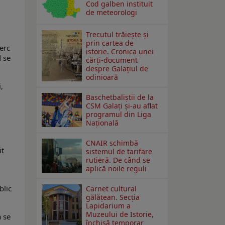
Cod galben instituit
de meteorologi
Trecutul trăiește și
prin cartea de
cerc
istorie. Cronica unei
d se
cărți-document
despre Galațiul de
odinioară
,
Baschetbaliștii de la
CSM Galați și-au aflat
programul din Liga
Națională
CNAIR schimbă
it
sistemul de tarifare
rutieră. De când se
aplică noile reguli
d
blic
Carnet cultural
gălăţean. Secţia
Lapidarium a
Muzeului de Istorie,
a se
închisă temporar