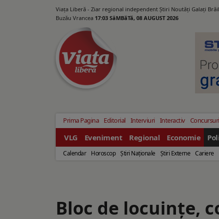
Viața Liberă - Ziar regional independent Știri Noutăți Galaţi Bră
Buzău Vrancea
17:03 SâMBăTă, 08 AUGUST 2026
Prima Pagina
Editorial
Interviuri
Interactiv
Concursur
VLG
Eveniment
Regional
Economie
Pol
Calendar
Horoscop
Ştiri Naţionale
Ştiri Externe
Cariere
Bloc de locuinţe, 