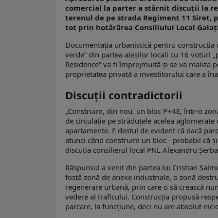
comercial la parter a stârnit discuţii la r
terenul de pe strada Regiment 11 Siret, p
tot prin hotărârea Consiliului Local Galaţi
Documentaţia urbanistică pentru construcţia un
verde” din partea aleşilor locali cu 16 voturi 
Residence” va fi împrejmuită şi se va realiza
proprietatea privată a investitorului care a î
Discuţii contradictorii
„Construim, din nou, un bloc P+4E, într-o zon
de circulaţie pe străduţele acelea aglomerate 
apartamente. E destul de evident că dacă parce
atunci când construim un bloc - probabil că și
discuţia consilierul local PNL Alexandru Şerba
Răspunsul a venit din partea lui Cristian Salme
fostă zonă de anexe industriale, o zonă destruc
regenerare urbană, prin care o să crească num
vedere al traficului. Construcția propusă resp
parcare, la funcțiune, deci nu are absolut nic