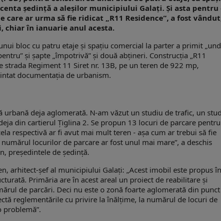
ecenta şedinţă a aleşilor municipiului Galaţi. Şi asta pentru
e care ar urma să fie ridicat „R11 Residence”, a fost vândut
, chiar în ianuarie anul acesta.
ui bloc cu patru etaje şi spaţiu comercial la parter a primit „un
„pentru” și şapte „împotrivă” şi două abţineri. Construcţia „R11
 pe strada Regiment 11 Siret nr. 13B, pe un teren de 922 mp,
naintat documentaţia de urbanism.
ă urbană deja aglomerată. N-am văzut un studiu de trafic, un stu
deja din cartierul Ţiglina 2. Se propun 13 locuri de parcare pentr
la respectivă ar fi avut mai mult teren - așa cum ar trebui să fie
 numărul locurilor de parcare ar fost unul mai mare”, a deschis
n, preşedintele de şedinţă.
n, arhitect-şef al municipiului Galaţi: „Acest imobil este propus în
turată. Primăria are în acest areal un proiect de reabilitare și
ărul de parcări. Deci nu este o zonă foarte aglomerată din punct
ectă reglementările cu privire la înălțime, la numărul de locuri de
io problemă”.