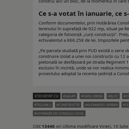
construi aici un bloc, de la momentul în care
Ce s-a votat în ianuarie, ce 
Conform documentelor, prin Hotărârea Consili
terenului în suprafaţă de 922 mp, situat pe R
categoria de folosinţă „curţi construcţii”. Preţ
echivalentul a 866.258 de lei. Impozitele pentr
„Pe parcela studiată prin PUD există o serie d
construire izolat a unei noi construcţii cu 12 
pietonală se desfăşoară pe strada Regiment 11 
exclusiv în incintă, unde se vor realiza minimu
proiectului adoptat la recenta şedinţă a Consil
ETICHETAT CU
GALATI
VIATA LIBERA
BLOC
C
TIGLINA 2
CONSTRUCTIE
ALEXANDRU SERBAN
CE
HOTARARE DE CONSILIU LOCAL
Citit
13440
ori
Ultima modificare Vineri, 10 Iuli