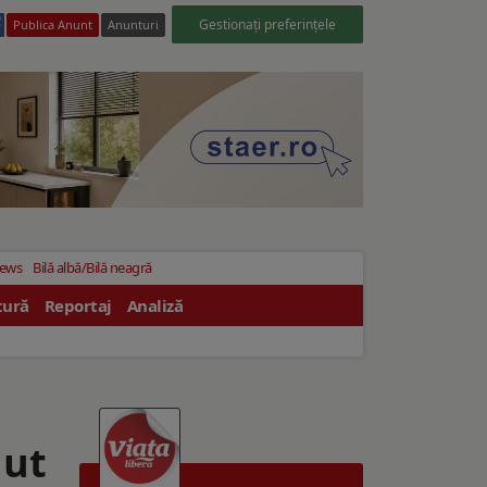
Gestionați preferințele
Publica Anunt
Anunturi
News
Bilă albă/Bilă neagră
tură
Reportaj
Analiză
dut