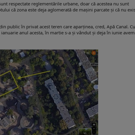
, sunt respectate reglementările urbane, doar că acestea nu sunt
aptului că zona este deja aglomerată de maşini parcate şi că nu exi
in public în privat acest teren care aparţinea, cred, Apă Canal. C
 ianuarie anul acesta, în martie s-a şi vândut şi deja în iunie avem