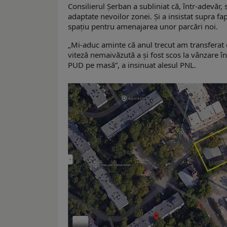
Consilierul Şerban a subliniat că, într-adevăr
adaptate nevoilor zonei. Şi a insistat supra f
spaţiu pentru amenajarea unor parcări noi.
„Mi-aduc aminte că anul trecut am transferat d
viteză nemaivăzută a şi fost scos la vânzare în
PUD pe masă”, a insinuat alesul PNL.