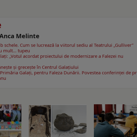
e
- Anca Melinte
b schele. Cum se lucrează la viitorul sediu al Teatrului „Gulliver”
cu mult… tupeu
Galaţi: „Votul acordat proiectului de modernizare a Falezei nu
şte şi greceşte în Centrul Galaţiului
Primăria Galaţi, pentru Faleza Dunării. Povestea conferinţei de p
anu