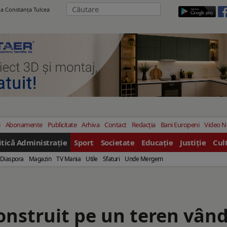
ila Constanţa Tulcea
i
Abonamente
Publicitate
Arhiva
Contact
Redacția
Bani Europeni
Video 
itică Administrație
Sport
Societate
Educație
Justiție
Cul
Diaspora
Magazin
TV Mania
Utile
Sfaturi
Unde Mergem
construit pe un teren vân