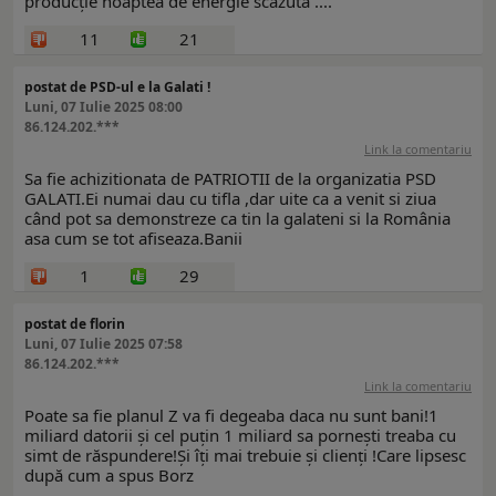
producție noaptea de energie scăzută ....
11
21
postat de PSD-ul e la Galati !
Luni, 07 Iulie 2025 08:00
86.124.202.***
Link la comentariu
Sa fie achizitionata de PATRIOTII de la organizatia PSD
GALATI.Ei numai dau cu tifla ,dar uite ca a venit si ziua
când pot sa demonstreze ca tin la galateni si la România
asa cum se tot afiseaza.Banii
1
29
postat de florin
Luni, 07 Iulie 2025 07:58
86.124.202.***
Link la comentariu
Poate sa fie planul Z va fi degeaba daca nu sunt bani!1
miliard datorii și cel puțin 1 miliard sa pornești treaba cu
simt de răspundere!Și îți mai trebuie și clienți !Care lipsesc
după cum a spus Borz