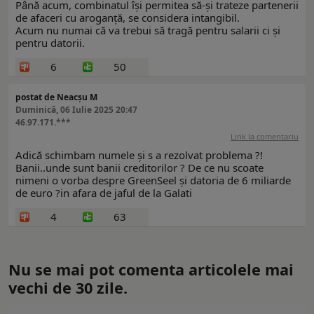
Până acum, combinatul își permitea să-și trateze partenerii
de afaceri cu aroganță, se considera intangibil.
Acum nu numai că va trebui să tragă pentru salarii ci și
pentru datorii.
6
50
postat de Neacșu M
Duminică, 06 Iulie 2025 20:47
46.97.171.***
Link la comentariu
Adică schimbam numele și s a rezolvat problema ?!
Banii..unde sunt banii creditorilor ? De ce nu scoate
nimeni o vorba despre GreenSeel și datoria de 6 miliarde
de euro ?in afara de jaful de la Galati
4
63
Nu se mai pot comenta articolele mai
vechi de 30 zile.