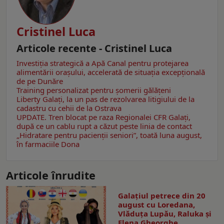
Cristinel Luca
Articole recente - Cristinel Luca
Investiția strategică a Apă Canal pentru protejarea
alimentării orașului, accelerată de situația excepțională
de pe Dunăre
Training personalizat pentru șomerii gălățeni
Liberty Galați, la un pas de rezolvarea litigiului de la
cadastru cu cehii de la Ostrava
UPDATE. Tren blocat pe raza Regionalei CFR Galați,
după ce un cablu rupt a căzut peste linia de contact
„Hidratare pentru pacienții seniori”, toată luna august,
în farmaciile Dona
Articole înrudite
Galaţiul petrece din 20
august cu Loredana,
Vlăduța Lupău, Raluka și
Elena Gheorghe