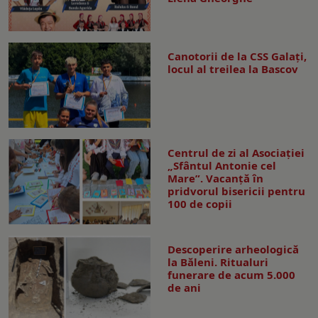
Canotorii de la CSS Galați,
locul al treilea la Bascov
Centrul de zi al Asociației
„Sfântul Antonie cel
Mare”. Vacanță în
pridvorul bisericii pentru
100 de copii
Descoperire arheologică
la Băleni. Ritualuri
funerare de acum 5.000
de ani