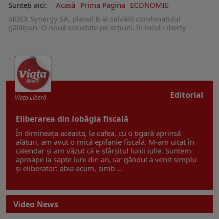
Sunteți aici:
Acasă
Prima Pagina
ECONOMIE
SIDEX Synergy SA, planul B al salvării combinatului
gălățean. O nouă societate pe acțiuni, în locul Liberty
Editorial
Viaţa Liberă
Eliberarea din iobăgia fiscală
În dimineața aceasta, la cafea, cu o țigară aprinsă
alături, am avut o mică epifanie fiscală. M-am uitat în
calendar și am văzut că e sfârșitul lunii iulie. Suntem
aproape la șapte luni din an, iar gândul a venit simplu
și eliberator: abia acum, simb ...
Video News