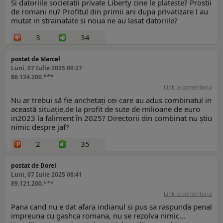
Si datoriile societatii private Liberty cine le plateste? Prostii
de romani nu? Profitul din primii ani dupa privatizare l au
mutat in strainatate si noua ne au lasat datoriile?
3
34
postat de Marcel
Luni, 07 Iulie 2025 09:27
86.124.200.***
Link la comentariu
Nu ar trebui să fie anchetați cei care au adus combinatul in
această situație,de la profit de sute de milioane de euro
in2023 la faliment în 2025? Directorii din combinat nu știu
nimic despre jaf?
2
35
postat de Dorel
Luni, 07 Iulie 2025 08:41
89.121.200.***
Link la comentariu
Pana cand nu e dat afara indianul si pus sa raspunda penal
impreuna cu gashca romana, nu se rezolva nimic...