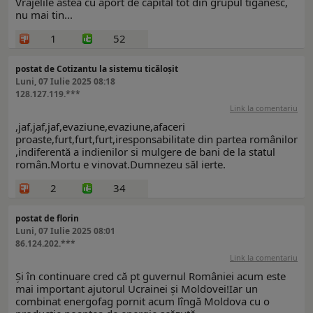
Vrajelile astea cu aport de capital tot din grupul tiganesc,
nu mai tin...
1
52
postat de Cotizantu la sistemu ticăloșit
Luni, 07 Iulie 2025 08:18
128.127.119.***
Link la comentariu
,jaf,jaf,jaf,evaziune,evaziune,afaceri
proaste,furt,furt,furt,iresponsabilitate din partea românilor
,indiferentă a indienilor si mulgere de bani de la statul
român.Mortu e vinovat.Dumnezeu săl ierte.
2
34
postat de florin
Luni, 07 Iulie 2025 08:01
86.124.202.***
Link la comentariu
Și în continuare cred că pt guvernul României acum este
mai important ajutorul Ucrainei și Moldovei!Iar un
combinat energofag pornit acum lîngă Moldova cu o