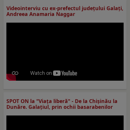
Videointerviu cu ex-prefectul judeţului Galaţi,
Andreea Anamaria Naggar
SPOT ON la "Viaţa liberă" - De la Chișinău la
Dunăre. Galațiul, prin ochii basarabenilor