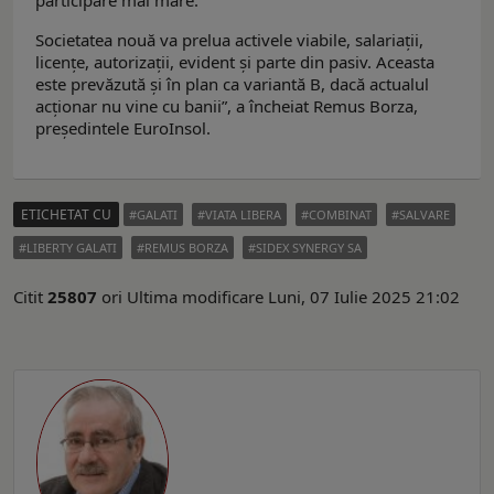
Societatea nouă va prelua activele viabile, salariații,
licențe, autorizații, evident și parte din pasiv. Aceasta
este prevăzută și în plan ca variantă B, dacă actualul
acționar nu vine cu banii”, a încheiat Remus Borza,
președintele EuroInsol.
ETICHETAT CU
GALATI
VIATA LIBERA
COMBINAT
SALVARE
LIBERTY GALATI
REMUS BORZA
SIDEX SYNERGY SA
Citit
25807
ori
Ultima modificare Luni, 07 Iulie 2025 21:02