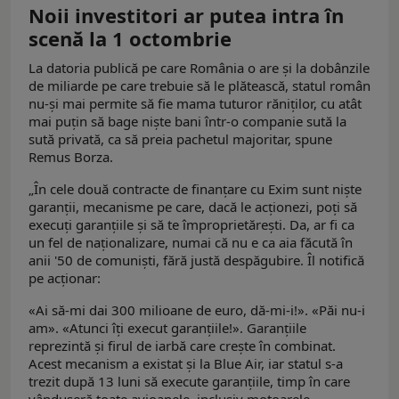
Noii investitori ar putea intra în
scenă la 1 octombrie
La datoria publică pe care România o are și la dobânzile
de miliarde pe care trebuie să le plătească, statul român
nu-și mai permite să fie mama tuturor răniților, cu atât
mai puțin să bage niște bani într-o companie sută la
sută privată, ca să preia pachetul majoritar, spune
Remus Borza.
„În cele două contracte de finanțare cu Exim sunt niște
garanții, mecanisme pe care, dacă le acționezi, poți să
execuți garanțiile și să te împroprietărești. Da, ar fi ca
un fel de naționalizare, numai că nu e ca aia făcută în
anii '50 de comuniști, fără justă despăgubire. Îl notifică
pe acționar:
«Ai să-mi dai 300 milioane de euro, dă-mi-i!». «Păi nu-i
am». «Atunci îți execut garanțiile!». Garanțiile
reprezintă și firul de iarbă care crește în combinat.
Acest mecanism a existat și la Blue Air, iar statul s-a
trezit după 13 luni să execute garanțiile, timp în care
vânduseră toate avioanele, inclusiv motoarele,