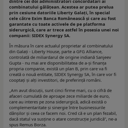
dintre cei doi administratori concordatari ai
combinatului gălățean. Acestea ar putea prelua
prin cesiune datoriile Liberty Galaţi, în special
cele către Exim Banca Românească și care au fost
garantate cu toate activele de pe platforma
siderurgică, care ar trece astfel în posesia unei noi
companii: SIDEX Synergy SA.
În măsura în care actualul proprietar al combinatului
din Galați - Liberty House, parte a GFG Alliance,
controlată de miliardarul de origine indiană Sanjeev
Gupta - nu mai are disponibilitatea de a-și finanța
propria companie, există un plan B, prin care va fi
creată o nouă entitate, SIDEX Synergy SA, în care vor fi
cooptați și alți investitori, de preferință români.
„Am avut discuții, sunt cinci firme mari, cu o cifră de
afaceri cumulată de aproape zece miliarde de euro,
care au interes pe zona siderurgică, adică există o
complementaritate și sinergie între businessurile
dânșilor și ceea ce facem noi. Cred că e un plan fezabil,
dacă statul va susține o atare construcție juridică”, ne-a
spus Remus Borza.