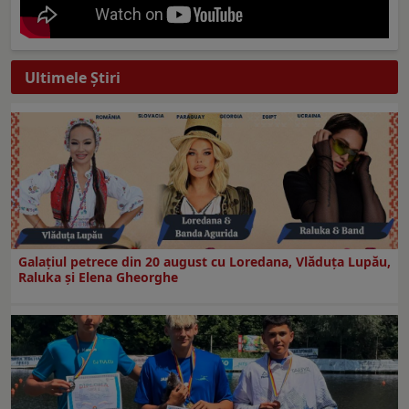
Ultimele Ştiri
Galaţiul petrece din 20 august cu Loredana, Vlăduța Lupău,
Raluka și Elena Gheorghe