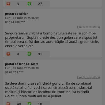
3
27
postat de Adrian
Luni, 07 Iulie 2025 06:09
86.124.200.***
Link la comentariu
Singura șansă viabilă a Combinatului este să își schimbe
proprietarul. Gupta nu este decit un golan care a spus tot
timpul ceea ce își doreau autoritățile să audă - green stele,
energie verde etc.
0
41
postat de John Cel Mare
Luni, 07 Iulie 2025 00:38
92.67.201.***
Link la comentariu
Sa de-a domnu sa se închidă gunoiul ăla de combinat
odată totul la fier vechi sa construiască parc industrial
malluri și blocuri de locuințe drumuri noi sa extindă
Galațiul, prea multi ani ne-a poluat
40
18