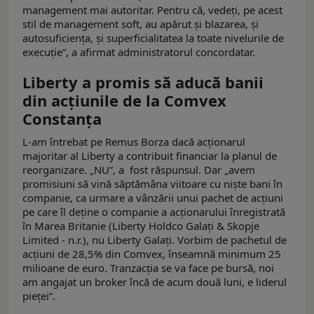
management mai autoritar. Pentru că, vedeți, pe acest
stil de management soft, au apărut și blazarea, și
autosuficiența, și superficialitatea la toate nivelurile de
execuție”, a afirmat administratorul concordatar.
Liberty a promis să aducă banii
din acțiunile de la Comvex
Constanța
L-am întrebat pe Remus Borza dacă acționarul
majoritar al Liberty a contribuit financiar la planul de
reorganizare. „NU”, a fost răspunsul. Dar „avem
promisiuni să vină săptămâna viitoare cu niște bani în
companie, ca urmare a vânzării unui pachet de acțiuni
pe care îl deține o companie a acționarului înregistrată
în Marea Britanie (Liberty Holdco Galaţi & Skopje
Limited - n.r.), nu Liberty Galați. Vorbim de pachetul de
acțiuni de 28,5% din Comvex, înseamnă minimum 25
milioane de euro. Tranzacția se va face pe bursă, noi
am angajat un broker încă de acum două luni, e liderul
pieței”.