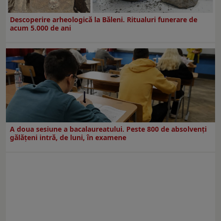
Descoperire arheologică la Băleni. Ritualuri funerare de
acum 5.000 de ani
A doua sesiune a bacalaureatului. Peste 800 de absolvenţi
gălăţeni intră, de luni, în examene