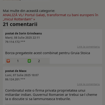
Mai multe din această categorie:
ANALIZĂ VL/ Portul Galaţi, transformat cu bani europeni în
„micul Rotterdam” »
21
comentarii
postat de Sorin Grindeanu
Marți, 08 Iulie 2025 22:11
79.114.172.***
Link la comentariu
Borza pregateste acest combinat pentru Gruia Stoica
1
2
postat de Maxx
Luni, 07 Iulie 2025 18:07
86.124.201.***
Link la comentariu
Combinatul este o firma privata proprietatea unui
miliardar indian. Guvernul Romaniei ar trebui sa-l cheme
la o discutie si sa lammureasca treburile.