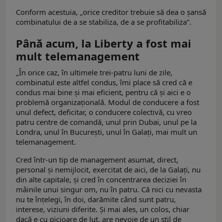
Conform acestuia, „orice creditor trebuie să dea o șansă
combinatului de a se stabiliza, de a se profitabiliza”.
Până acum, la Liberty a fost mai
mult telemanagement
„În orice caz, în ultimele trei-patru luni de zile,
combinatul este altfel condus, îmi place să cred că e
condus mai bine și mai eficient, pentru că și aici e o
problemă organizațională. Modul de conducere a fost
unul defect, deficitar, o conducere colectivă, cu vreo
patru centre de comandă, unul prin Dubai, unul pe la
Londra, unul în București, unul în Galați, mai mult un
telemanagement.
Cred într-un tip de management asumat, direct,
personal și nemijlocit, exercitat de aici, de la Galați, nu
din alte capitale, și cred în concentrarea deciziei în
mâinile unui singur om, nu în patru. Că nici cu nevasta
nu te înțelegi, în doi, darămite când sunt patru,
interese, viziuni diferite. Și mai ales, un colos, chiar
dacă e cu picioare de lut, are nevoie de un stil de