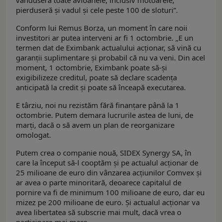
pierduseră și vadul și cele peste 100 de sloturi”.
Conform lui Remus Borza, un moment în care noii
investitori ar putea interveni ar fi 1 octombrie. „E un
termen dat de Eximbank actualului acționar, să vină cu
garanții suplimentare și probabil că nu va veni. Din acel
moment, 1 octombrie, Eximbank poate să-și
exigibilizeze creditul, poate să declare scadența
anticipată la credit și poate să înceapă executarea.
E târziu, noi nu rezistăm fără finanțare până la 1
octombrie. Putem demara lucrurile astea de luni, de
marți, dacă o să avem un plan de reorganizare
omologat.
Putem crea o companie nouă, SIDEX Synergy SA, în
care la început să-l cooptăm și pe actualul acționar de
25 milioane de euro din vânzarea acțiunilor Comvex și
ar avea o parte minoritară, deoarece capitalul de
pornire va fi de minimum 100 milioane de euro, dar eu
mizez pe 200 milioane de euro. Și actualul acționar va
avea libertatea să subscrie mai mult, dacă vrea o
participare mai mare.