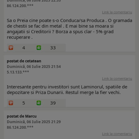
Duminică, 06 Iulie 2025 22:53
86.124.200.***
Link la comentariu
Sa o Preia cine poate s-o Conduca/sa Produca . O gramada
de chestii se fac din metal . E mai bine sa moara si
angajatii si Creditorii ? Borza a spus clar - 5% grad
recuperare .
4
33
postat de cetatean
Duminică, 06 Iulie 2025 21:54
5.13.133.***
Link la comentariu
Interesante pentru investitori sunt Laminorul, spatiile de
depozitare si Priza Dunarii. Restul merge la fier vechi.
5
39
postat de Marcu
Duminică, 06 Iulie 2025 21:29
86.124.200.***
Link la comentariu