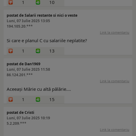
1
10
postat de Salarii restante si nici o veste
Luni, 07 Iulie 2025 13:05
194.105.20.***
Link la comentariu
Si care e planul C cu salariile neplatite?
1
13
postat de Dan1969
Luni, 07 Iulie 2025 11:58
86.124.201.***
Link la comentariu
Aceeași Mărie cu altă pălărie....
1
15
postat de Cristi
Luni, 07 Iulie 2025 10:19
5.2.209.***
Link la comentariu