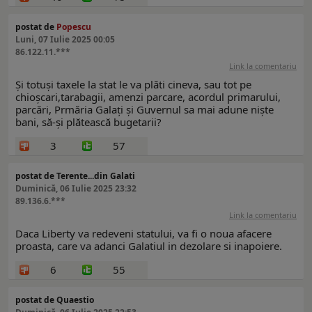
postat de
Popescu
Luni, 07 Iulie 2025 00:05
86.122.11.***
Link la comentariu
Și totuși taxele la stat le va plăti cineva, sau tot pe
chioșcari,tarabagii, amenzi parcare, acordul primarului,
parcări, Prmăria Galați și Guvernul sa mai adune niște
bani, să-și plătească bugetarii?
3
57
postat de Terente...din Galati
Duminică, 06 Iulie 2025 23:32
89.136.6.***
Link la comentariu
Daca Liberty va redeveni statului, va fi o noua afacere
proasta, care va adanci Galatiul in dezolare si inapoiere.
6
55
postat de Quaestio