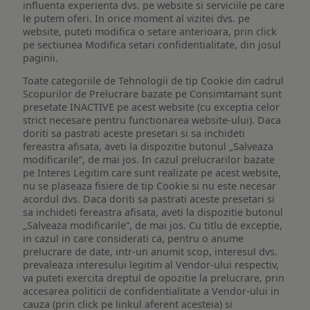
influenta experienta dvs. pe website si serviciile pe care
le putem oferi. In orice moment al vizitei dvs. pe
website, puteti modifica o setare anterioara, prin click
pe sectiunea Modifica setari confidentialitate, din josul
paginii.
Toate categoriile de Tehnologii de tip Cookie din cadrul
Scopurilor de Prelucrare bazate pe Consimtamant sunt
presetate INACTIVE pe acest website (cu exceptia celor
strict necesare pentru functionarea website-ului). Daca
doriti sa pastrati aceste presetari si sa inchideti
fereastra afisata, aveti la dispozitie butonul „Salveaza
modificarile”, de mai jos. In cazul prelucrarilor bazate
pe Interes Legitim care sunt realizate pe acest website,
nu se plaseaza fisiere de tip Cookie si nu este necesar
acordul dvs. Daca doriti sa pastrati aceste presetari si
sa inchideti fereastra afisata, aveti la dispozitie butonul
„Salveaza modificarile”, de mai jos. Cu titlu de exceptie,
in cazul in care considerati ca, pentru o anume
prelucrare de date, intr-un anumit scop, interesul dvs.
prevaleaza interesului legitim al Vendor-ului respectiv,
va puteti exercita dreptul de opozitie la prelucrare, prin
accesarea politicii de confidentialitate a Vendor-ului in
cauza (prin click pe linkul aferent acesteia) si