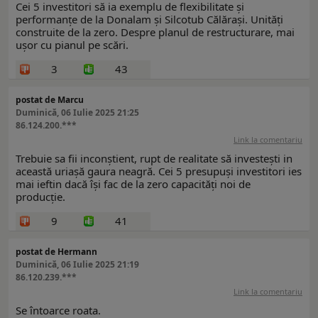
Cei 5 investitori să ia exemplu de flexibilitate și
performanțe de la Donalam și Silcotub Călărași. Unități
construite de la zero. Despre planul de restructurare, mai
ușor cu pianul pe scări.
3
43
postat de Marcu
Duminică, 06 Iulie 2025 21:25
86.124.200.***
Link la comentariu
Trebuie sa fii inconștient, rupt de realitate să investești in
această uriașă gaura neagră. Cei 5 presupuși investitori ies
mai ieftin dacă își fac de la zero capacități noi de
producție.
9
41
postat de Hermann
Duminică, 06 Iulie 2025 21:19
86.120.239.***
Link la comentariu
Se întoarce roata.