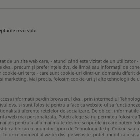
pturile rezervate.
zat de un site web care, - atunci când este vizitat de un utilizator -
 dvs., precum și preferințele dvs. de limbă sau informații de conec
ookie-uri terțe - care sunt cookie-uri dintr-un domeniu diferit de 
e și marketing. Mai precis, folosim cookie-uri și alte tehnologii de
ccesa informatii pe/din browserul dvs., prin intermediul Tehnologii
ivul dvs. si sunt folosite pentru a face ca website-ul sa functionez
tionalitati aferente retelelor de socializare. De obicei, informatiile
enta web mai personalizata. Puteti alege sa nu permiteti folosirea 
de mai jos pentru a afla mai multe despre scopurile in care putem fo
a stiti ca blocarea anumitor tipuri de Tehnologii de tip Cookie sau
i. In orice moment al vizitei dvs. pe website, puteti modifica o set