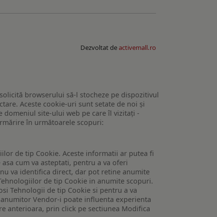
Dezvoltat de
activemall.ro
 solicită browserului să-l stocheze pe dispozitivul
tare. Aceste cookie-uri sunt setate de noi și
domeniul site-ului web pe care îl vizitați -
 urmărire în următoarele scopuri:
lor de tip Cookie. Aceste informatii ar putea fi
e asa cum va asteptati, pentru a va oferi
 nu va identifica direct, dar pot retine anumite
Tehnologiilor de tip Cookie in anumite scopuri.
losi Tehnologii de tip Cookie si pentru a va
 a anumitor Vendor-i poate influenta experienta
are anterioara, prin click pe sectiunea Modifica