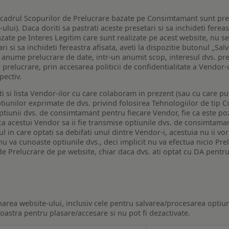
n cadrul Scopurilor de Prelucrare bazate pe Consimtamant sunt pre
lui). Daca doriti sa pastrati aceste presetari si sa inchideti fereas
bazate pe Interes Legitim care sunt realizate pe acest website, nu s
i si sa inchideti fereastra afisata, aveti la dispozitie butonul „Sal
o anume prelucrare de date, intr-un anumit scop, interesul dvs. pre
a prelucrare, prin accesarea politicii de confidentialitate a Vendor-u
pectiv.
iti si lista Vendor-ilor cu care colaboram in prezent (sau cu care p
iunilor exprimate de dvs. privind folosirea Tehnologiilor de tip Co
iunii dvs. de consimtamant pentru fiecare Vendor, fie ca este pozit
 ca acestui Vendor sa ii fie transmise optiunile dvs. de consimtama
ul in care optati sa debifati unul dintre Vendor-i, acestuia nu ii v
nu va cunoaste optiunile dvs., deci implicit nu va efectua nicio Pre
e Prelucrare de pe website, chiar daca dvs. ati optat cu DA pentru
narea website-ului, inclusiv cele pentru salvarea/procesarea optiun
astra pentru plasare/accesare si nu pot fi dezactivate.