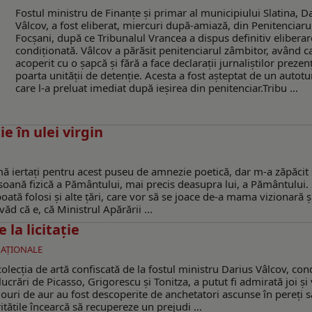
Fostul ministru de Finanţe şi primar al municipiului Slatina, D
Vâlcov, a fost eliberat, miercuri după-amiază, din Penitenciaru
Focşani, după ce Tribunalul Vrancea a dispus definitiv eliberar
condiţionată. Vâlcov a părăsit penitenciarul zâmbitor, având c
acoperit cu o şapcă şi fără a face declaraţii jurnaliştilor prezenţ
poarta unităţii de detenţie. Acesta a fost aşteptat de un autotu
care l-a preluat imediat după ieşirea din penitenciar.Tribu ...
ie în ulei virgin
 mă iertați pentru acest puseu de amnezie poetică, dar m-a zăpăcit 
ersoană fizică a Pământului, mai precis deasupra lui, a Pământului.
poată folosi și alte țări, care vor să se joace de-a mama vizionară și
ăd că e, că Ministrul Apărării ...
 la licitație
NAŢIONALE
olecția de artă confiscată de la fostul ministru Darius Vâlcov, c
lucrări de Picasso, Grigorescu și Tonitza, a putut fi admirată joi și 
ngouri de aur au fost descoperite de anchetatori ascunse în pereți 
ritățile încearcă să recupereze un prejudi ...