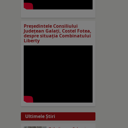
Preşedintele Consiliului
Judeţean Galaţi, Costel Fotea,
despre situaţia Combinatului
Liberty
Ultimele Ştiri