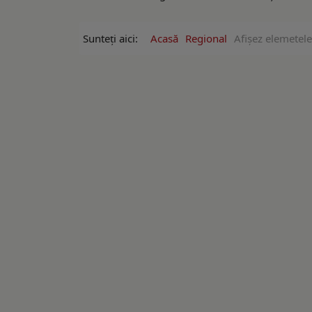
Sunteți aici:
Acasă
Regional
Afişez elemetele