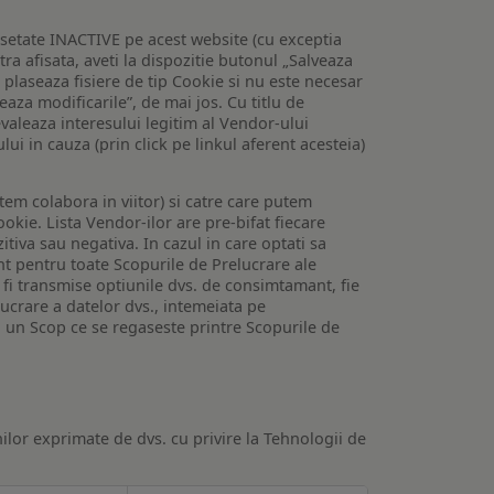
setate INACTIVE pe acest website (cu exceptia
tra afisata, aveti la dispozitie butonul „Salveaza
e plaseaza fisiere de tip Cookie si nu este necesar
veaza modificarile”, de mai jos. Cu titlu de
valeaza interesului legitim al Vendor-ului
lui in cauza (prin click pe linkul aferent acesteia)
utem colabora in viitor) si catre care putem
okie. Lista Vendor-ilor are pre-bifat fiecare
iva sau negativa. In cazul in care optati sa
nt pentru toate Scopurile de Prelucrare ale
or fi transmise optiunile dvs. de consimtamant, fie
lucrare a datelor dvs., intemeiata pe
 un Scop ce se regaseste printre Scopurile de
ilor exprimate de dvs. cu privire la Tehnologii de