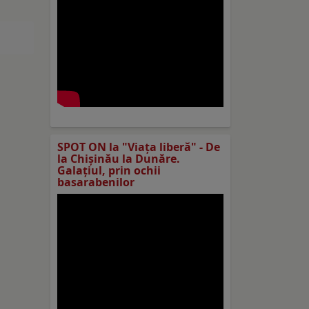
SPOT ON la "Viaţa liberă" - De
la Chișinău la Dunăre.
Galațiul, prin ochii
basarabenilor