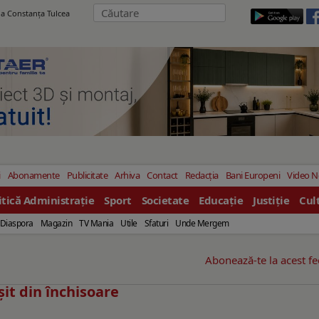
ila Constanţa Tulcea
i
Abonamente
Publicitate
Arhiva
Contact
Redacția
Bani Europeni
Video 
itică Administrație
Sport
Societate
Educație
Justiție
Cul
Diaspora
Magazin
TV Mania
Utile
Sfaturi
Unde Mergem
Abonează-te la acest f
şit din închisoare