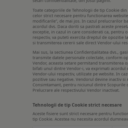
setari confidentialitate, din josul paginii.
Toate categoriile de Tehnologii de tip Cookie di
celor strict necesare pentru functionarea website-u
modificarile”, de mai jos. In cazul prelucrarilor 
acordul dvs. Daca doriti sa pastrati aceste presetar
exceptie, in cazul in care considerati ca, pentru 
respectiv, va puteti exercita dreptul de opozitie l
si transmiterea cererii sale direct Vendor-ului res
Mai sus, la sectiunea Confidențialitatea dvs., gas
transmite datele personale colectate, conform opt
Vendor, aceasta setare permitand transmiterea opt
bifati unul dintre Vendor-i, va exprimati acordul
Vendor-ului respectiv, utilizate pe website. In caz
pozitive sau negative. Vendorul devine inactiv si 
Consimtamant, pentru niciunul dintre Scopurile d
Prelucrare ale respectivului Vendor inactivat.
Tehnologii de tip Cookie strict necesare
Aceste fisiere sunt strict necesare pentru functio
tip Cookie. Acestea nu necesita acordul dumneavo