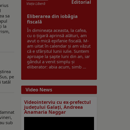
Editorial
Viaţa Liberă
arius
l
ea sa
Eliberarea din iobăgia
apul
fiscală
i la
În dimineața aceasta, la cafea,
rism,
cu o țigară aprinsă alături, am
avut o mică epifanie fiscală. M-
am uitat în calendar și am văzut
că e sfârșitul lunii iulie. Suntem
aproape la șapte luni din an, iar
gândul a venit simplu și
eliberator: abia acum, simb ...
știrea
 Sus, pe
 tatăl
Video News
Videointerviu cu ex-prefectul
judeţului Galaţi, Andreea
Anamaria Naggar
ondamnat
vineri,
sau sub