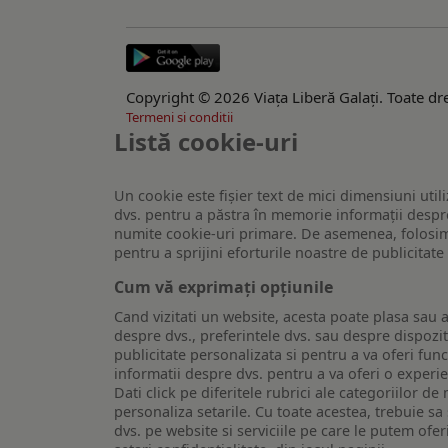
Copyright © 2026 Viaţa Liberă Galaţi. Toate dre
Termeni si conditii
Listă cookie-uri
Un cookie este fişier text de mici dimensiuni utili
dvs. pentru a păstra în memorie informații despre
numite cookie-uri primare. De asemenea, folosim c
pentru a sprijini eforturile noastre de publicitat
Cum vă exprimați opțiunile
Cand vizitati un website, acesta poate plasa sau a
despre dvs., preferintele dvs. sau despre dispozit
publicitate personalizata si pentru a va oferi func
informatii despre dvs. pentru a va oferi o experi
Dati click pe diferitele rubrici ale categoriilor 
personaliza setarile. Cu toate acestea, trebuie s
dvs. pe website si serviciile pe care le putem ofer