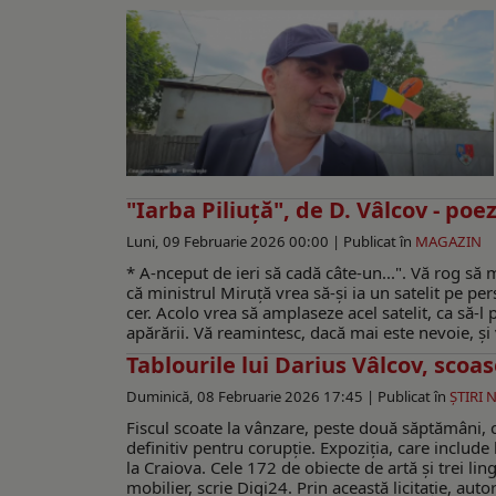
"Iarba Piliuță", de D. Vâlcov - poez
Luni, 09 Februarie 2026 00:00 |
Publicat în
MAGAZIN
* A-nceput de ieri să cadă câte-un...". Vă rog să
că ministrul Miruță vrea să-și ia un satelit pe p
cer. Acolo vrea să amplaseze acel satelit, ca să-l 
apărării. Vă reamintesc, dacă mai este nevoie, și v
Tablourile lui Darius Vâlcov, scoase
Duminică, 08 Februarie 2026 17:45 |
Publicat în
ŞTIRI 
Fiscul scoate la vânzare, peste două săptămâni, c
definitiv pentru corupție. Expoziția, care include 
la Craiova. Cele 172 de obiecte de artă și trei li
mobilier, scrie Digi24. Prin această licitație, auto