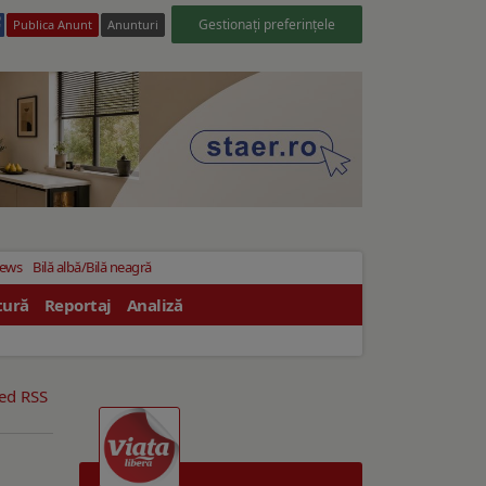
Gestionați preferințele
Publica Anunt
Anunturi
News
Bilă albă/Bilă neagră
tură
Reportaj
Analiză
eed RSS