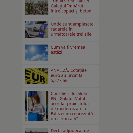
Tribalizarea Falezei.
Galațiul împărțit
între copaci și beton
Unde sunt amplasate
radarele în
următoarele trei zile
Cum va fi vremea
astăzi
ANALIZĂ. Cotațiile
euro au urcat la
5,277 lei
Consilierii locali ai
PNL Galaţi: „Votul
acordat proiectului
de modernizare a
Falezei nu reprezintă
un cec în alb”
Derbi adjudecat de