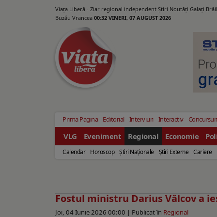
Viața Liberă - Ziar regional independent Știri Noutăți Galaţi Bră
Buzău Vrancea
00:32 VINERI, 07 AUGUST 2026
Prima Pagina
Editorial
Interviuri
Interactiv
Concursur
VLG
Eveniment
Regional
Economie
Pol
Calendar
Horoscop
Ştiri Naţionale
Ştiri Externe
Cariere
Fostul ministru Darius Vâlcov a ie
Joi, 04 Iunie 2026 00:00 |
Publicat în
Regional