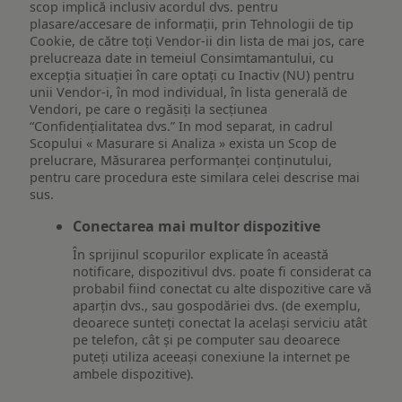
scop implică inclusiv acordul dvs. pentru
plasare/accesare de informații, prin Tehnologii de tip
Cookie, de către toți Vendor-ii din lista de mai jos, care
prelucreaza date in temeiul Consimtamantului, cu
excepția situației în care optați cu Inactiv (NU) pentru
unii Vendor-i, în mod individual, în lista generală de
Vendori, pe care o regăsiți la secțiunea
“Confidențialitatea dvs.” In mod separat, in cadrul
Scopului « Masurare si Analiza » exista un Scop de
prelucrare, Măsurarea performanței conținutului,
pentru care procedura este similara celei descrise mai
sus.
Conectarea mai multor dispozitive
În sprijinul scopurilor explicate în această
notificare, dispozitivul dvs. poate fi considerat ca
probabil fiind conectat cu alte dispozitive care vă
aparțin dvs., sau gospodăriei dvs. (de exemplu,
deoarece sunteți conectat la același serviciu atât
pe telefon, cât și pe computer sau deoarece
puteți utiliza aceeași conexiune la internet pe
ambele dispozitive).