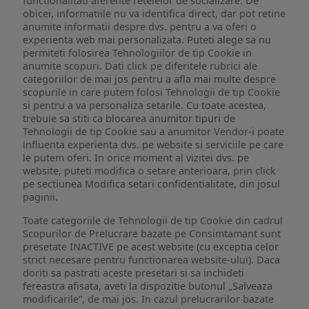
functionalitati aferente retelelor de socializare. De
obicei, informatiile nu va identifica direct, dar pot retine
anumite informatii despre dvs. pentru a va oferi o
experienta web mai personalizata. Puteti alege sa nu
permiteti folosirea Tehnologiilor de tip Cookie in
anumite scopuri. Dati click pe diferitele rubrici ale
categoriilor de mai jos pentru a afla mai multe despre
scopurile in care putem folosi Tehnologii de tip Cookie
si pentru a va personaliza setarile. Cu toate acestea,
trebuie sa stiti ca blocarea anumitor tipuri de
Tehnologii de tip Cookie sau a anumitor Vendor-i poate
influenta experienta dvs. pe website si serviciile pe care
le putem oferi. In orice moment al vizitei dvs. pe
website, puteti modifica o setare anterioara, prin click
pe sectiunea Modifica setari confidentialitate, din josul
paginii.
Toate categoriile de Tehnologii de tip Cookie din cadrul
Scopurilor de Prelucrare bazate pe Consimtamant sunt
presetate INACTIVE pe acest website (cu exceptia celor
strict necesare pentru functionarea website-ului). Daca
doriti sa pastrati aceste presetari si sa inchideti
fereastra afisata, aveti la dispozitie butonul „Salveaza
modificarile”, de mai jos. In cazul prelucrarilor bazate