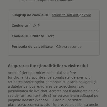
Stocarea
admp-tc-sati.adtlgc.com
și/sau
accesarea
cX_P
informațiilor
de
Terț
pe
un
Câteva secunde
dispozitiv
Asigurarea funcționalităților website-ului
Aceste fișiere permit website-ului să ofere
funcționalități sporite și personalizate, de exemplu
reţinerea preferinţelor personale cu ocazia navigării și
a datelor de logare, rularea de videoclipuri sau
posibilitatea de live chat. Acestea pot fi adăugate de noi
sau de furnizori terți ale căror servicii le-am adăugat pe
paginile noastre (Vendor-i). Dacă nu permiteți
plasarea/accesarea acestor fișiere, este posibil ca unele