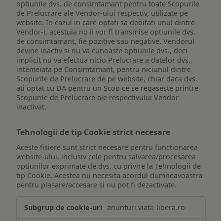
optiunile dvs. de consimtamant pentru toate Scopurile
de Prelucrare ale Vendor-ului respectiv, utilizate pe
website. In cazul in care optati sa debifati unul dintre
Vendor-i, acestuia nu ii vor fi transmise optiunile dvs.
de consimtamant, fie pozitive sau negative. Vendorul
devine inactiv si nu va cunoaste optiunile dvs., deci
implicit nu va efectua nicio Prelucrare a datelor dvs.,
intemeiata pe Consimtamant, pentru niciunul dintre
Scopurile de Prelucrare de pe website, chiar daca dvs.
ati optat cu DA pentru un Scop ce se regaseste printre
Scopurile de Prelucrare ale respectivului Vendor
inactivat.
Tehnologii de tip Cookie strict necesare
Aceste fisiere sunt strict necesare pentru functionarea
website-ului, inclusiv cele pentru salvarea/procesarea
optiunilor exprimate de dvs. cu privire la Tehnologii de
tip Cookie. Acestea nu necesita acordul dumneavoastra
pentru plasare/accesare si nu pot fi dezactivate.
Tehnologii
anunturi.viata-libera.ro
de