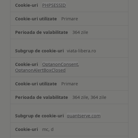
tip
PHPSESSID
Cookie
strict
Primare
necesare
364 zile
viata-libera.ro
OptanonConsent
,
OptanonAlertBoxClosed
Primare
364 zile, 364 zile
quantserve.com
mc, d