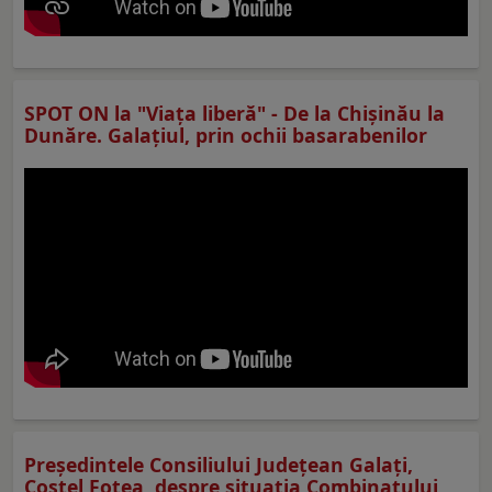
SPOT ON la "Viaţa liberă" - De la Chișinău la
Dunăre. Galațiul, prin ochii basarabenilor
Preşedintele Consiliului Judeţean Galaţi,
Costel Fotea, despre situaţia Combinatului