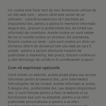
Un cookie este fişier text de mici dimensiuni utilizat de
un site web care, - atunci când este vizitat de un
utilizator - solicită browserului să-l stocheze pe
dispozitivul dvs. pentru a păstra în memorie informații
despre dvs., precum și preferințele dvs. de limbă sau
informații de conectare. Aceste cookie-uri sunt setate
de noi și numite cookie-uri primare. De asemenea,
folosim cookie-uri terțe - care sunt cookie-uri dintr-un
domeniu diferit de domeniul site-ului web pe care îl
vizitați - pentru a sprijini eforturile noastre de
publicitate și marketing. Mai precis, folosim cookie-uri
și alte tehnologii de urmărire în următoarele scopuri:
Cum vă exprimați opțiunile
Cand vizitati un website, acesta poate plasa sau accesa
informatii pe/din browserul dvs., prin intermediul
Tehnologiilor de tip Cookie. Aceste informatii ar putea
fi despre dvs., preferintele dvs. sau despre dispozitivul
dvs. si sunt folosite pentru a face ca website-ul sa
functioneze asa cum va asteptati, pentru a va oferi
publicitate personalizata si pentru a va oferi