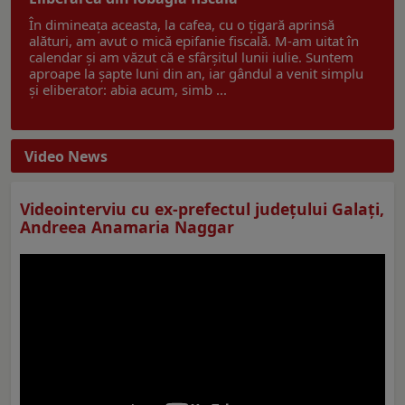
În dimineața aceasta, la cafea, cu o țigară aprinsă
alături, am avut o mică epifanie fiscală. M-am uitat în
calendar și am văzut că e sfârșitul lunii iulie. Suntem
aproape la șapte luni din an, iar gândul a venit simplu
și eliberator: abia acum, simb ...
Video News
Videointerviu cu ex-prefectul judeţului Galaţi,
Andreea Anamaria Naggar