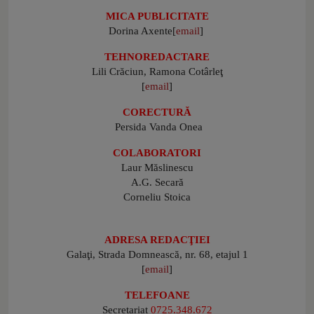
MICA PUBLICITATE
Dorina Axente
[
email
]
TEHNOREDACTARE
Lili Crăciun, Ramona Cotârleţ
[
email
]
CORECTURĂ
Persida Vanda Onea
COLABORATORI
Laur Măslinescu
A.G. Secară
Corneliu Stoica
ADRESA REDACŢIEI
Galaţi, Strada Domnească, nr. 68, etajul 1
[
email
]
TELEFOANE
Secretariat
0725.348.672