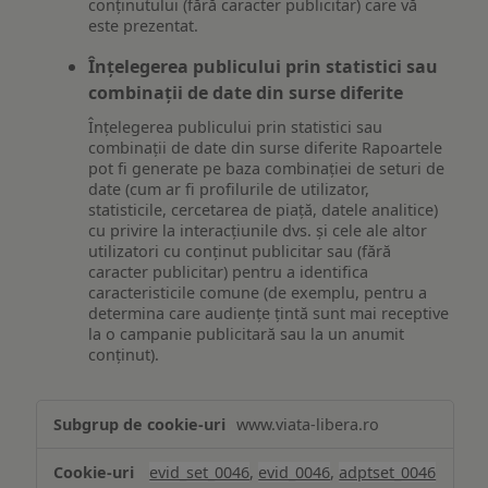
conținutului (fără caracter publicitar) care vă
este prezentat.
Înțelegerea publicului prin statistici sau
combinații de date din surse diferite
Înțelegerea publicului prin statistici sau
combinații de date din surse diferite Rapoartele
pot fi generate pe baza combinației de seturi de
date (cum ar fi profilurile de utilizator,
statisticile, cercetarea de piață, datele analitice)
cu privire la interacțiunile dvs. și cele ale altor
utilizatori cu conținut publicitar sau (fără
caracter publicitar) pentru a identifica
caracteristicile comune (de exemplu, pentru a
determina care audiențe țintă sunt mai receptive
la o campanie publicitară sau la un anumit
conținut).
Măsurare
www.viata-libera.ro
și
analiză
evid_set_0046
,
evid_0046
,
adptset_0046