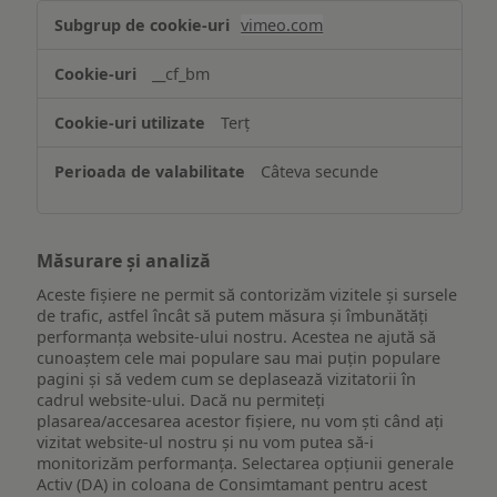
Asigurarea
vimeo.com
funcționalităților
website-
__cf_bm
ului
Terț
Câteva secunde
Măsurare și analiză
Aceste fișiere ne permit să contorizăm vizitele și sursele
de trafic, astfel încât să putem măsura și îmbunătăți
performanța website-ului nostru. Acestea ne ajută să
cunoaștem cele mai populare sau mai puțin populare
pagini și să vedem cum se deplasează vizitatorii în
cadrul website-ului. Dacă nu permiteți
plasarea/accesarea acestor fișiere, nu vom ști când ați
vizitat website-ul nostru și nu vom putea să-i
monitorizăm performanța. Selectarea opțiunii generale
Activ (DA) in coloana de Consimtamant pentru acest