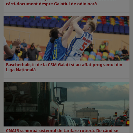
cărți-document despre Galațiul de odinioară
Baschetbaliștii de la CSM Galați și-au aflat programul din
Liga Națională
CNAIR schimbă sistemul de tarifare rutieră. De când se