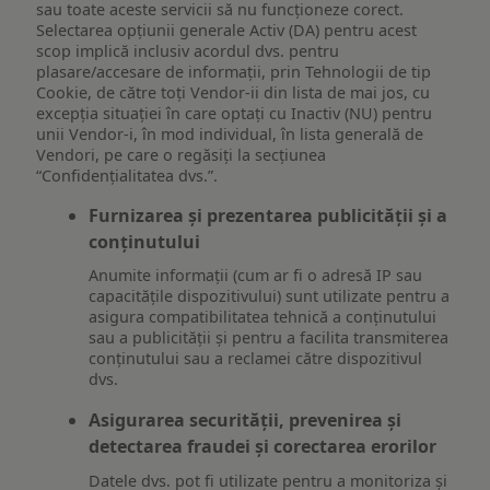
sau toate aceste servicii să nu funcționeze corect.
Selectarea opțiunii generale Activ (DA) pentru acest
scop implică inclusiv acordul dvs. pentru
plasare/accesare de informații, prin Tehnologii de tip
Cookie, de către toți Vendor-ii din lista de mai jos, cu
excepția situației în care optați cu Inactiv (NU) pentru
unii Vendor-i, în mod individual, în lista generală de
Vendori, pe care o regăsiți la secțiunea
“Confidențialitatea dvs.”.
Furnizarea și prezentarea publicității și a
conținutului
Anumite informații (cum ar fi o adresă IP sau
capacitățile dispozitivului) sunt utilizate pentru a
asigura compatibilitatea tehnică a conținutului
sau a publicității și pentru a facilita transmiterea
conținutului sau a reclamei către dispozitivul
dvs.
Asigurarea securității, prevenirea și
detectarea fraudei și corectarea erorilor
Datele dvs. pot fi utilizate pentru a monitoriza și