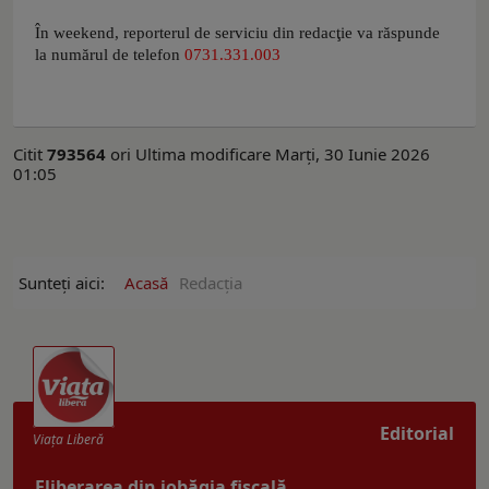
În weekend, reporterul de serviciu din redacţie va răspunde
la numărul de telefon
0731.331.003
Citit
793564
ori
Ultima modificare Marți, 30 Iunie 2026
01:05
Sunteți aici:
Acasă
Redacția
Editorial
Viaţa Liberă
Eliberarea din iobăgia fiscală