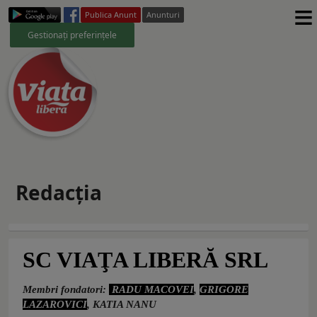
≡
Publica Anunt
Anunturi
Gestionați preferințele
Redacţia
SC VIAŢA LIBERĂ SRL
Membri fondatori:
RADU MACOVEI
,
GRIGORE
LAZAROVICI
, KATIA NANU