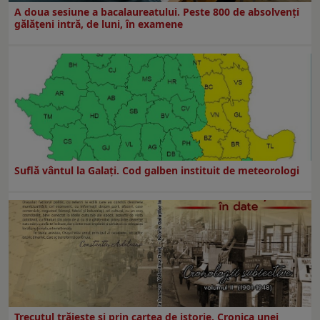
A doua sesiune a bacalaureatului. Peste 800 de absolvenţi
gălăţeni intră, de luni, în examene
Suflă vântul la Galaţi. Cod galben instituit de meteorologi
Trecutul trăiește și prin cartea de istorie. Cronica unei