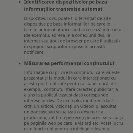
Identificarea dispozitivelor pe baza
informațiilor transmise automat
Dispozitivul dvs. poate fi diferențiat de alte
dispozitive pe baza informațiilor pe care le
trimite automat atunci când accesează internetul
(de exemplu, adresa IP a conexiunii dvs. la
internet sau tipul de browser pe care îl utilizați)
în sprijinul scopurilor expuse în această
notificare.
Măsurarea performanței conținutului
Informațiile cu privire la conținutul care vă este
prezentat și la modul în care interacționați cu
acesta pot fi utilizate pentru a stabili dacă, de
exemplu, conținutul (fără caracter publicitar) a
ajuns la publicul vizat și dacă corespunde
intereselor dvs. De exemplu, indiferent dacă
citiți un articol, vizionați un videoclip, ascultați
un podcast sau vizualizați o descriere a
produsului, cât timp petreceți pe acest serviciu și
pe paginile web pe care le vizitați etc. Acest lucru
este foarte util pentru a înțelege relevanța