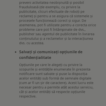
preveni activitatea neobișnuită și posibil
frauduloasă (de exemplu, cu privire la
publicitate, clicuri efectuate de roboți pe
reclame) și pentru a se asigura că sistemele și
procesele funcționează corect și sigur. De
asemenea, pot fi utilizate pentru a corecta orice
probleme care pot fi întâmpinate de dvs.,
publisher sau agentul de publicitate în livrarea
conținutului și a reclamelor și la interacțiunea
dvs. cu acestea.
Salvați și comunicați opțiunile de
confidențialitate
Opțiunile pe care le alegeți cu privire la
scopurile și entitățile enumerate în prezenta
notificare sunt salvate și puse la dispoziția
acelor entități sub formă de semnale digitale
(cum ar fi un șir de caractere). Acest lucru este
necesar pentru a permite atât acestui serviciu,
cât și acelor entități să respecte opțiunile
respective.