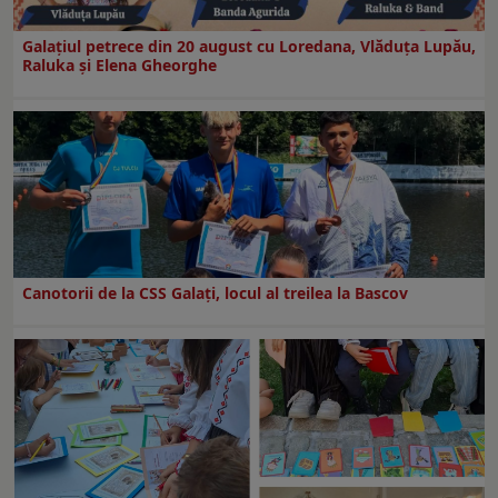
Galaţiul petrece din 20 august cu Loredana, Vlăduța Lupău,
Raluka și Elena Gheorghe
Canotorii de la CSS Galați, locul al treilea la Bascov