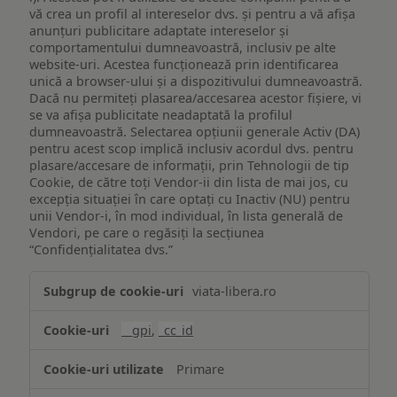
vă crea un profil al intereselor dvs. și pentru a vă afișa
anunțuri publicitare adaptate intereselor și
comportamentului dumneavoastră, inclusiv pe alte
website-uri. Acestea funcționează prin identificarea
unică a browser-ului și a dispozitivului dumneavoastră.
Dacă nu permiteți plasarea/accesarea acestor fișiere, vi
se va afișa publicitate neadaptată la profilul
dumneavoastră. Selectarea opțiunii generale Activ (DA)
pentru acest scop implică inclusiv acordul dvs. pentru
plasare/accesare de informații, prin Tehnologii de tip
Cookie, de către toți Vendor-ii din lista de mai jos, cu
excepția situației în care optați cu Inactiv (NU) pentru
unii Vendor-i, în mod individual, în lista generală de
Vendori, pe care o regăsiți la secțiunea
“Confidențialitatea dvs.”
Publicitate
viata-libera.ro
țintită
(targetată)
__gpi
,
_cc_id
Primare