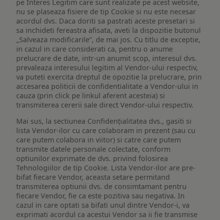
pe Interes Legitim care sunt realizate pe acest website,
nu se plaseaza fisiere de tip Cookie si nu este necesar
acordul dvs. Daca doriti sa pastrati aceste presetari si
sa inchideti fereastra afisata, aveti la dispozitie butonul
„Salveaza modificarile”, de mai jos. Cu titlu de exceptie,
in cazul in care considerati ca, pentru o anume
prelucrare de date, intr-un anumit scop, interesul dvs.
prevaleaza interesului legitim al Vendor-ului respectiv,
va puteti exercita dreptul de opozitie la prelucrare, prin
accesarea politicii de confidentialitate a Vendor-ului in
cauza (prin click pe linkul aferent acesteia) si
transmiterea cererii sale direct Vendor-ului respectiv.
Mai sus, la sectiunea Confidențialitatea dvs., gasiti si
lista Vendor-ilor cu care colaboram in prezent (sau cu
care putem colabora in viitor) si catre care putem
transmite datele personale colectate, conform
optiunilor exprimate de dvs. privind folosirea
Tehnologiilor de tip Cookie. Lista Vendor-ilor are pre-
bifat fiecare Vendor, aceasta setare permitand
transmiterea optiunii dvs. de consimtamant pentru
fiecare Vendor, fie ca este pozitiva sau negativa. In
cazul in care optati sa bifati unul dintre Vendor-i, va
exprimati acordul ca acestui Vendor sa ii fie transmise