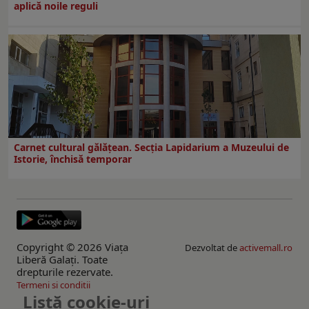
aplică noile reguli
Carnet cultural gălăţean. Secţia Lapidarium a Muzeului de
Istorie, închisă temporar
Copyright © 2026 Viaţa
Dezvoltat de
activemall.ro
Liberă Galaţi. Toate
drepturile rezervate.
Termeni si conditii
Listă cookie-uri