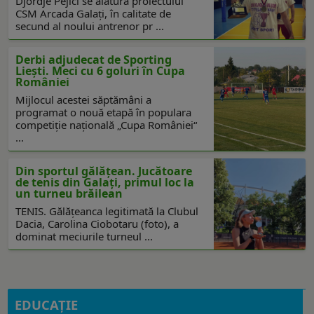
Djordje Pejici se alătură proiectului
CSM Arcada Galați, în calitate de
secund al noului antrenor pr ...
Derbi adjudecat de Sporting
Liești. Meci cu 6 goluri în Cupa
României
Mijlocul acestei săptămâni a
programat o nouă etapă în populara
competiție națională „Cupa României“
...
Din sportul gălățean. Jucătoare
de tenis din Galați, primul loc la
un turneu brăilean
TENIS. Gălățeanca legitimată la Clubul
Dacia, Carolina Ciobotaru (foto), a
dominat meciurile turneul ...
EDUCAŢIE