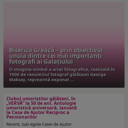
Biserica Greacă – prin obiectivul
unuia dintre cei mai importanți
fotografi ai Galațiului
O imagine-simbol a artei fotografice, realizată în
1906 de renumitul fotograf gălățean George
Maksay, reprezintă exponat ...
Clubul umoriștilor gălățeni, în
„VERVĂ” la 50 de ani. Antologie
umoristică aniversară, lansată
la Casa de Ajutor Reciproc a
Pensionarilor
Recent, sub egida Casei de Ajutor