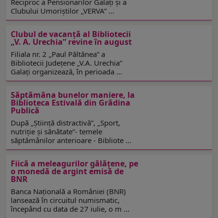
Reciproc a Pensionarilor Galați și a
Clubului Umoriștilor „VERVA” ...
Clubul de vacanță al Bibliotecii
„V. A. Urechia” revine în august
Filiala nr. 2 „Paul Păltănea” a
Bibliotecii Județene „V.A. Urechia”
Galați organizează, în perioada ...
Săptămâna bunelor maniere, la
Biblioteca Estivală din Grădina
Publică
După „Ştiinţă distractivă”, „Sport,
nutriţie şi sănătate”- temele
săptămânilor anterioare - Bibliote ...
Fiică a meleagurilor gălățene, pe
o monedă de argint emisă de
BNR
Banca Națională a României (BNR)
lansează în circuitul numismatic,
începând cu data de 27 iulie, o m ...