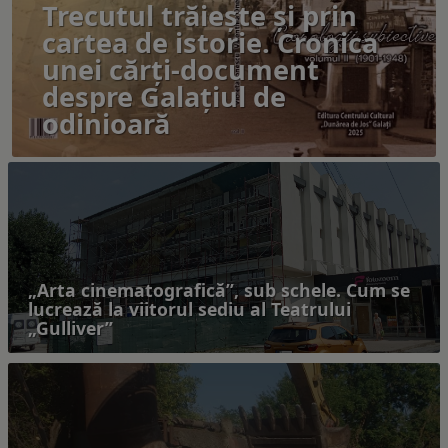
Trecutul trăiește și prin
cartea de istorie. Cronica
unei cărți-document
despre Galațiul de
odinioară
„Arta cinematografică”, sub schele. Cum se
lucrează la viitorul sediu al Teatrului
„Gulliver”