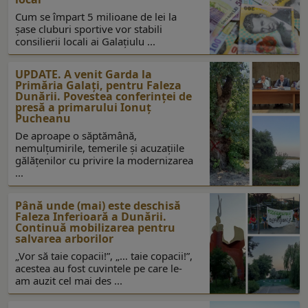
Cum se împart 5 milioane de lei la
şase cluburi sportive vor stabili
consilierii locali ai Galaţiulu ...
UPDATE. A venit Garda la
Primăria Galaţi, pentru Faleza
Dunării. Povestea conferinţei de
presă a primarului Ionuţ
Pucheanu
De aproape o săptămână,
nemulţumirile, temerile şi acuzaţiile
gălăţenilor cu privire la modernizarea
...
Până unde (mai) este deschisă
Faleza Inferioară a Dunării.
Continuă mobilizarea pentru
salvarea arborilor
„Vor să taie copacii!”, „… taie copacii!”,
acestea au fost cuvintele pe care le-
am auzit cel mai des ...