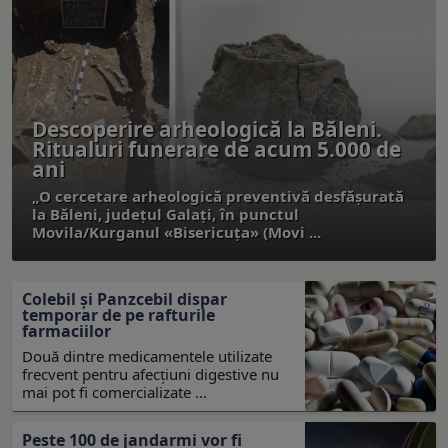
Descoperire arheologică la Băleni.
Ritualuri funerare de acum 5.000 de
ani
„O cercetare arheologică preventivă desfășurată
la Băleni, județul Galați, în punctul
Movila/Kurganul «Bisericuța» (Movi ...
Colebil și Panzcebil dispar
temporar de pe rafturile
farmaciilor
Două dintre medicamentele utilizate
frecvent pentru afecțiuni digestive nu
mai pot fi comercializate ...
Peste 100 de jandarmi vor fi