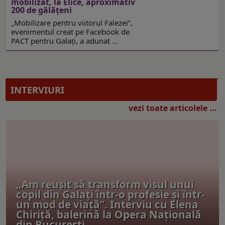
mobilizat, la Elice, aproximativ
200 de gălăţeni
„Mobilizare pentru viitorul Falezei”,
evenimentul creat pe Facebook de
PACT pentru Galaţi, a adunat ...
INTERVIURI
vezi toate articolele ...
„Am reușit să transform visul unui
copil din Galați într-o profesie și într-
un mod de viață”. Interviu cu Elena
Chiriţă, balerină la Opera Naţională
din Bucureşti