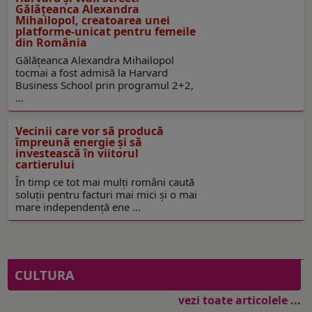
Gălățeanca Alexandra
Mihailopol, creatoarea unei
platforme-unicat pentru femeile
din România
Gălățeanca Alexandra Mihailopol
tocmai a fost admisă la Harvard
Business School prin programul 2+2,
...
Vecinii care vor să producă
împreună energie și să
investească în viitorul
cartierului
În timp ce tot mai mulți români caută
soluții pentru facturi mai mici și o mai
mare independență ene ...
CULTURA
vezi toate articolele ...