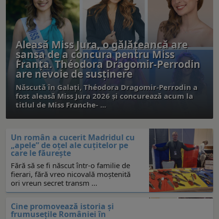
Aleasă Miss Jura, o gălăţeancă are
şansa de a concura pentru Miss
Franța. Théodora Dragomir-Perrodin
are nevoie de susţinere
Născută în Galaţi, Théodora Dragomir-Perrodin a
fost aleasă Miss Jura 2026 și concurează acum la
titlul de Miss Franche- ...
Un român a cucerit Madridul cu
„apele” de oțel ale cuţitelor pe
care le făureşte
Fără să se fi născut într-o familie de
fierari, fără vreo nicovală moştenită
ori vreun secret transm ...
Cine promovează istoria şi
frumuseţile României în