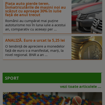
Piața auto pierde teren.
Înmatriculările de mașini noi au
scăzut cu aproape 30% în iulie
față de anul trecut
Românii au cumpărat mai puține
autoturisme noi în luna iulie a acestui
an, comparativ cu aceeași per ...
ANALIZĂ. Euro a urcat la 5,25 lei
O tendință de apreciere a monedelor
față de euro s-a manifestat, marți, la
nivel regional. BNR a an ...
SPORT
vezi toate articolele ...