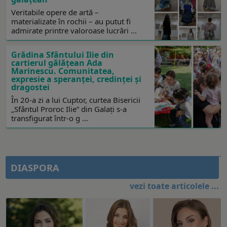
Veritabile opere de artă –
materializate în rochii – au putut fi
admirate printre valoroase lucrări ...
Grădina Sfântului Ilie din
cartierul gălăţean Ada
Marinescu. Comunitatea,
expresie a speranţei, credinţei şi
dragostei
În 20-a zi a lui Cuptor, curtea Bisericii
„Sfântul Proroc Ilie” din Galați s-a
transfigurat într-o g ...
DIASPORA
vezi toate articolele ...