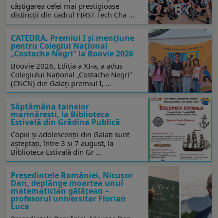
câștigarea celei mai prestigioase
distincții din cadrul FIRST Tech Cha ...
CATEDRA. Premiul I și mențiune
pentru Colegiul Național
„Costache Negri” la Boovie 2026
Boovie 2026, Ediția a XI-a, a adus
Colegiului Național „Costache Negri”
(CNCN) din Galați premiul I, ...
Săptămâna tainelor
marinărești, la Biblioteca
Estivală din Grădina Publică
Copiii și adolescenții din Galați sunt
așteptați, între 3 și 7 august, la
Biblioteca Estivală din Gr ...
Preşedintele României, Nicuşor
Dan, deplânge moartea unui
matematician gălăţean –
profesorul universitar Florian
Luca