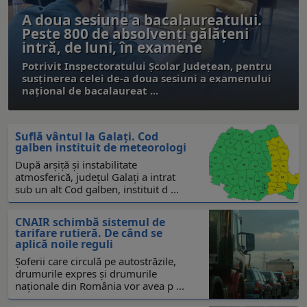
A doua sesiune a bacalaureatului.
Peste 800 de absolvenţi gălăţeni
intră, de luni, în examene
Potrivit Inspectoratului Şcolar Judeţean, pentru
susţinerea celei de-a doua sesiuni a examenului
național de bacalaureat ...
Suflă vântul la Galaţi. Cod
galben instituit de meteorologi
După arşiţă şi instabilitate
atmosferică, judeţul Galaţi a intrat
sub un alt Cod galben, instituit d ...
CNAIR schimbă sistemul de
tarifare rutieră. De când se
aplică noile reguli
Șoferii care circulă pe autostrăzile,
drumurile expres și drumurile
naționale din România vor avea p ...