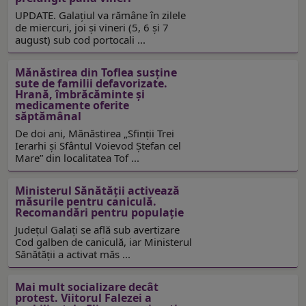
UPDATE. Galațiul va rămâne în zilele
de miercuri, joi și vineri (5, 6 și 7
august) sub cod portocali ...
Mănăstirea din Toflea susţine
sute de familii defavorizate.
Hrană, îmbrăcăminte și
medicamente oferite
săptămânal
De doi ani, Mănăstirea „Sfinţii Trei
Ierarhi şi Sfântul Voievod Ştefan cel
Mare” din localitatea Tof ...
Ministerul Sănătății activează
măsurile pentru caniculă.
Recomandări pentru populație
Județul Galați se află sub avertizare
Cod galben de caniculă, iar Ministerul
Sănătății a activat măs ...
Mai mult socializare decât
protest. Viitorul Falezei a