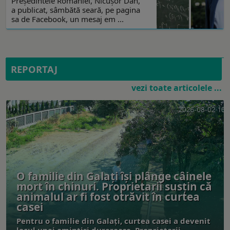
Preşedintele României, Nicuşor Dan,
a publicat, sâmbătă seară, pe pagina
sa de Facebook, un mesaj em ...
REPORTAJ
vezi toate articolele ...
O familie din Galați își plânge câinele
mort în chinuri. Proprietarii susțin că
animalul ar fi fost otrăvit în curtea
casei
Pentru o familie din Galați, curtea casei a devenit
locul unei amintiri dureroase. Proprietarii