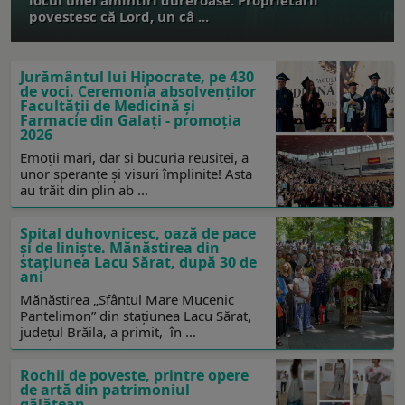
povestesc că Lord, un câ ...
Jurământul lui Hipocrate, pe 430
de voci. Ceremonia absolvenţilor
Facultăţii de Medicină şi
Farmacie din Galaţi - promoţia
2026
Emoții mari, dar şi bucuria reuşitei, a
unor speranțe și visuri împlinite! Asta
au trăit din plin ab ...
Spital duhovnicesc, oază de pace
și de liniște. Mănăstirea din
staţiunea Lacu Sărat, după 30 de
ani
Mănăstirea „Sfântul Mare Mucenic
Pantelimon” din stațiunea Lacu Sărat,
judeţul Brăila, a primit, în ...
Rochii de poveste, printre opere
de artă din patrimoniul
gălăţean