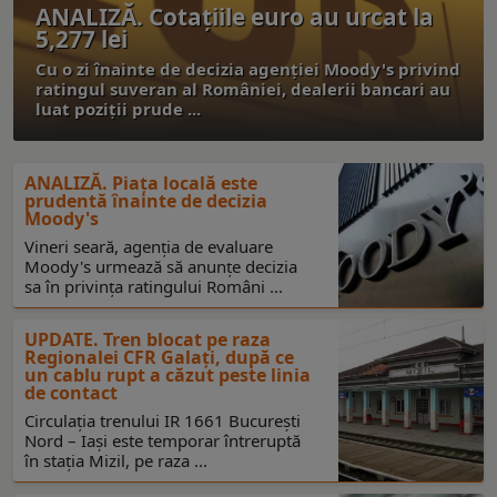
ANALIZĂ. Cotațiile euro au urcat la
5,277 lei
Cu o zi înainte de decizia agenției Moody's privind
ratingul suveran al României, dealerii bancari au
luat poziții prude ...
ANALIZĂ. Piața locală este
prudentă înainte de decizia
Moody's
Vineri seară, agenția de evaluare
Moody's urmează să anunțe decizia
sa în privința ratingului Români ...
UPDATE. Tren blocat pe raza
Regionalei CFR Galați, după ce
un cablu rupt a căzut peste linia
de contact
Circulația trenului IR 1661 București
Nord – Iași este temporar întreruptă
în stația Mizil, pe raza ...