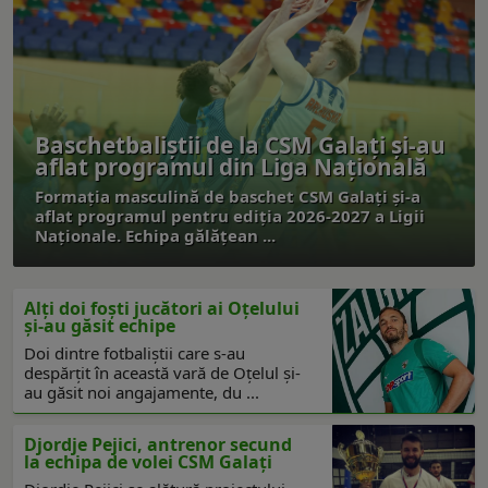
Baschetbaliștii de la CSM Galați și-au
aflat programul din Liga Națională
Formația masculină de baschet CSM Galați și-a
aflat programul pentru ediția 2026-2027 a Ligii
Naționale. Echipa gălățean ...
Alți doi foști jucători ai Oțelului
și-au găsit echipe
Doi dintre fotbaliștii care s-au
despărțit în această vară de Oțelul și-
au găsit noi angajamente, du ...
Djordje Pejici, antrenor secund
la echipa de volei CSM Galați