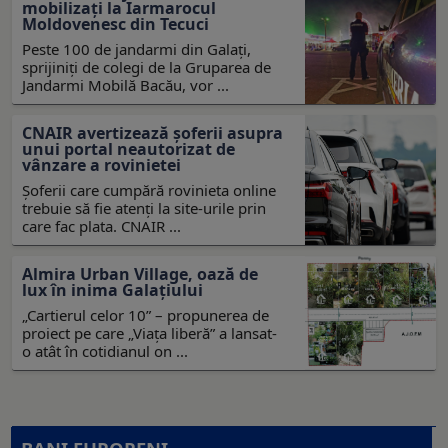
mobilizați la Iarmarocul
Moldovenesc din Tecuci
Peste 100 de jandarmi din Galați,
sprijiniți de colegi de la Gruparea de
Jandarmi Mobilă Bacău, vor ...
CNAIR avertizează șoferii asupra
unui portal neautorizat de
vânzare a rovinietei
Șoferii care cumpără rovinieta online
trebuie să fie atenți la site-urile prin
care fac plata. CNAIR ...
Almira Urban Village, oază de
lux în inima Galațiului
„Cartierul celor 10” – propunerea de
proiect pe care „Viața liberă” a lansat-
o atât în cotidianul on ...