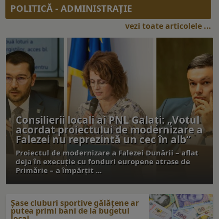
POLITICĂ - ADMINISTRAŢIE
vezi toate articolele ...
Consilierii locali ai PNL Galaţi: „Votul
acordat proiectului de modernizare a
Falezei nu reprezintă un cec în alb”
Proiectul de modernizare a Falezei Dunării – aflat
deja în execuţie cu fonduri europene atrase de
Primărie – a împărţit ...
Şase cluburi sportive gălăţene ar
putea primi bani de la bugetul
local