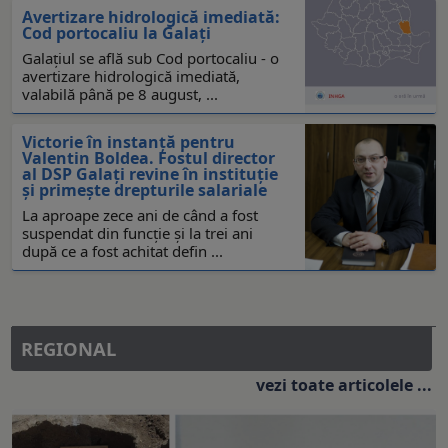
Avertizare hidrologică imediată:
Cod portocaliu la Galaţi
Galaţiul se află sub Cod portocaliu - o
avertizare hidrologică imediată,
valabilă până pe 8 august, ...
Victorie în instanță pentru
Valentin Boldea. Fostul director
al DSP Galați revine în instituție
și primește drepturile salariale
La aproape zece ani de când a fost
suspendat din funcție și la trei ani
după ce a fost achitat defin ...
REGIONAL
vezi toate articolele ...