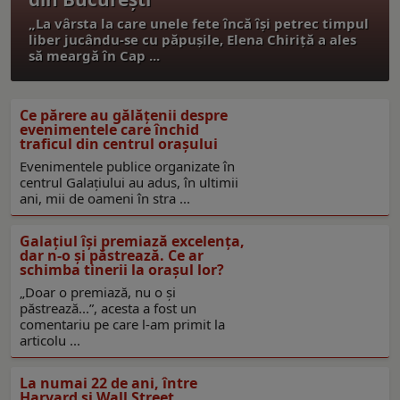
„La vârsta la care unele fete încă își petrec timpul
liber jucându-se cu păpușile, Elena Chiriță a ales
să meargă în Cap ...
Ce părere au gălățenii despre
evenimentele care închid
traficul din centrul orașului
Evenimentele publice organizate în
centrul Galațiului au adus, în ultimii
ani, mii de oameni în stra ...
Galaţiul îşi premiază excelenţa,
dar n-o şi păstrează. Ce ar
schimba tinerii la oraşul lor?
„Doar o premiază, nu o şi
păstrează...”, acesta a fost un
comentariu pe care l-am primit la
articolu ...
La numai 22 de ani, între
Harvard și Wall Street.