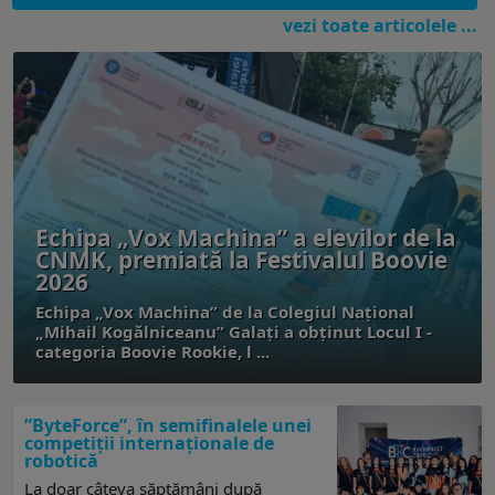
vezi toate articolele ...
Echipa „Vox Machina” a elevilor de la
CNMK, premiată la Festivalul Boovie
2026
Echipa „Vox Machina” de la Colegiul Național
„Mihail Kogălniceanu” Galați a obținut Locul I -
categoria Boovie Rookie, l ...
”ByteForce”, în semifinalele unei
competiții internaționale de
robotică
La doar câteva săptămâni după