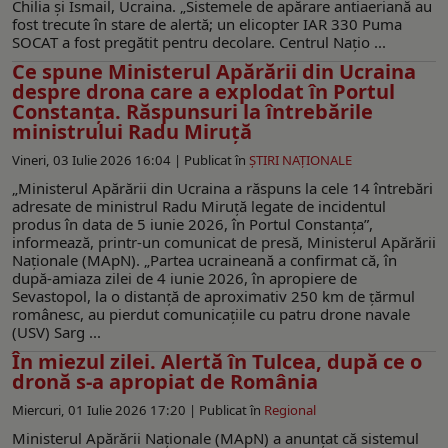
Chilia și Ismail, Ucraina. „Sistemele de apărare antiaeriană au
fost trecute în stare de alertă; un elicopter IAR 330 Puma
SOCAT a fost pregătit pentru decolare. Centrul Națio ...
Ce spune Ministerul Apărării din Ucraina
despre drona care a explodat în Portul
Constanța. Răspunsuri la întrebările
ministrului Radu Miruţă
Vineri, 03 Iulie 2026 16:04 |
Publicat în
ŞTIRI NAŢIONALE
„Ministerul Apărării din Ucraina a răspuns la cele 14 întrebări
adresate de ministrul Radu Miruță legate de incidentul
produs în data de 5 iunie 2026, în Portul Constanța”,
informează, printr-un comunicat de presă, Ministerul Apărării
Naţionale (MApN). „Partea ucraineană a confirmat că, în
după-amiaza zilei de 4 iunie 2026, în apropiere de
Sevastopol, la o distanță de aproximativ 250 km de țărmul
românesc, au pierdut comunicațiile cu patru drone navale
(USV) Sarg ...
În miezul zilei. Alertă în Tulcea, după ce o
dronă s-a apropiat de România
Miercuri, 01 Iulie 2026 17:20 |
Publicat în
Regional
Ministerul Apărării Naționale (MApN) a anunțat că sistemul