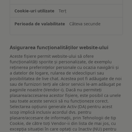
informațiilor
de
Terț
pe
un
Câteva secunde
dispozitiv
Asigurarea funcționalităților website-ului
Aceste fișiere permit website-ului să ofere
funcționalități sporite și personalizate, de exemplu
reţinerea preferinţelor personale cu ocazia navigării și
a datelor de logare, rularea de videoclipuri sau
posibilitatea de live chat. Acestea pot fi adăugate de noi
sau de furnizori terți ale căror servicii le-am adăugat pe
paginile noastre (Vendor-i). Dacă nu permiteți
plasarea/accesarea acestor fișiere, este posibil ca unele
sau toate aceste servicii să nu funcționeze corect.
Selectarea opțiunii generale Activ (DA) pentru acest
scop implică inclusiv acordul dvs. pentru
plasare/accesare de informații, prin Tehnologii de tip
Cookie, de către toți Vendor-ii din lista de mai jos, cu
excepția situației în care optați cu Inactiv (NU) pentru