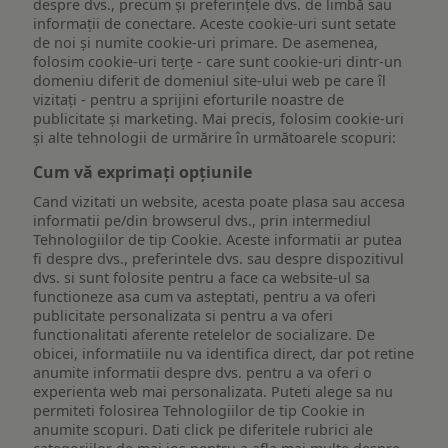
despre dvs., precum și preferințele dvs. de limbă sau
informații de conectare. Aceste cookie-uri sunt setate
de noi și numite cookie-uri primare. De asemenea,
folosim cookie-uri terțe - care sunt cookie-uri dintr-un
domeniu diferit de domeniul site-ului web pe care îl
vizitați - pentru a sprijini eforturile noastre de
publicitate și marketing. Mai precis, folosim cookie-uri
și alte tehnologii de urmărire în următoarele scopuri:
Cum vă exprimați opțiunile
Cand vizitati un website, acesta poate plasa sau accesa
informatii pe/din browserul dvs., prin intermediul
Tehnologiilor de tip Cookie. Aceste informatii ar putea
fi despre dvs., preferintele dvs. sau despre dispozitivul
dvs. si sunt folosite pentru a face ca website-ul sa
functioneze asa cum va asteptati, pentru a va oferi
publicitate personalizata si pentru a va oferi
functionalitati aferente retelelor de socializare. De
obicei, informatiile nu va identifica direct, dar pot retine
anumite informatii despre dvs. pentru a va oferi o
experienta web mai personalizata. Puteti alege sa nu
permiteti folosirea Tehnologiilor de tip Cookie in
anumite scopuri. Dati click pe diferitele rubrici ale