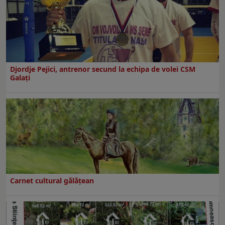
Djordje Pejici, antrenor secund la echipa de volei CSM
Galați
Carnet cultural gălăţean