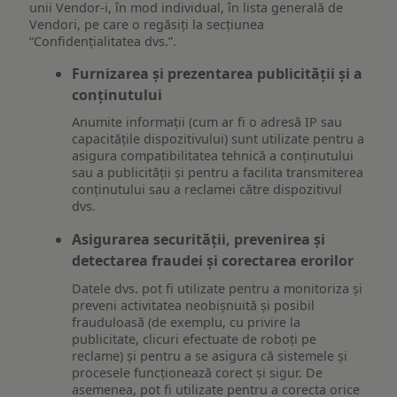
unii Vendor-i, în mod individual, în lista generală de
Vendori, pe care o regăsiți la secțiunea
“Confidențialitatea dvs.”.
Furnizarea și prezentarea publicității și a
conținutului
Anumite informații (cum ar fi o adresă IP sau
capacitățile dispozitivului) sunt utilizate pentru a
asigura compatibilitatea tehnică a conținutului
sau a publicității și pentru a facilita transmiterea
conținutului sau a reclamei către dispozitivul
dvs.
Asigurarea securității, prevenirea și
detectarea fraudei și corectarea erorilor
Datele dvs. pot fi utilizate pentru a monitoriza și
preveni activitatea neobișnuită și posibil
frauduloasă (de exemplu, cu privire la
publicitate, clicuri efectuate de roboți pe
reclame) și pentru a se asigura că sistemele și
procesele funcționează corect și sigur. De
asemenea, pot fi utilizate pentru a corecta orice