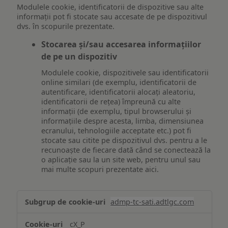
Modulele cookie, identificatorii de dispozitive sau alte
informații pot fi stocate sau accesate de pe dispozitivul
dvs. în scopurile prezentate.
Stocarea și/sau accesarea informațiilor
de pe un dispozitiv
Modulele cookie, dispozitivele sau identificatorii
online similari (de exemplu, identificatorii de
autentificare, identificatorii alocați aleatoriu,
identificatorii de rețea) împreună cu alte
informații (de exemplu, tipul browserului și
informațiile despre acesta, limba, dimensiunea
ecranului, tehnologiile acceptate etc.) pot fi
stocate sau citite pe dispozitivul dvs. pentru a le
recunoaște de fiecare dată când se conectează la
o aplicație sau la un site web, pentru unul sau
mai multe scopuri prezentate aici.
Stocarea
admp-tc-sati.adtlgc.com
și/sau
accesarea
cX_P