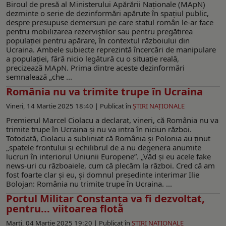
Biroul de presă al Ministerului Apărării Naţionale (MApN)
dezminte o serie de dezinformări apărute în spațiul public,
despre presupuse demersuri pe care statul român le-ar face
pentru mobilizarea rezerviștilor sau pentru pregătirea
populației pentru apărare, în contextul războiului din
Ucraina. Ambele subiecte reprezintă încercări de manipulare
a populației, fără nicio legătură cu o situație reală,
precizează MApN. Prima dintre aceste dezinformări
semnalează „che ...
România nu va trimite trupe în Ucraina
Vineri, 14 Martie 2025 18:40 |
Publicat în
ŞTIRI NAŢIONALE
Premierul Marcel Ciolacu a declarat, vineri, că România nu va
trimite trupe în Ucraina și nu va intra în niciun război.
Totodată, Ciolacu a subliniat că România și Polonia au ținut
„spatele frontului și echilibrul de a nu degenera anumite
lucruri în interiorul Uniunii Europene”. „Văd și eu acele fake
news-uri cu războaiele, cum că plecăm la război. Cred că am
fost foarte clar și eu, și domnul președinte interimar Ilie
Bolojan: România nu trimite trupe în Ucraina. ...
Portul Militar Constanța va fi dezvoltat,
pentru... viitoarea flotă
Marți, 04 Martie 2025 19:20 |
Publicat în
ŞTIRI NAŢIONALE