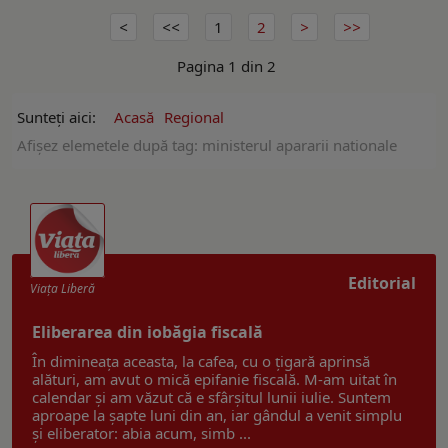
1
2
Pagina 1 din 2
Sunteți aici:
Acasă
Regional
Afişez elemetele după tag: ministerul apararii nationale
Editorial
Viaţa Liberă
Eliberarea din iobăgia fiscală
În dimineața aceasta, la cafea, cu o țigară aprinsă
alături, am avut o mică epifanie fiscală. M-am uitat în
calendar și am văzut că e sfârșitul lunii iulie. Suntem
aproape la șapte luni din an, iar gândul a venit simplu
și eliberator: abia acum, simb ...