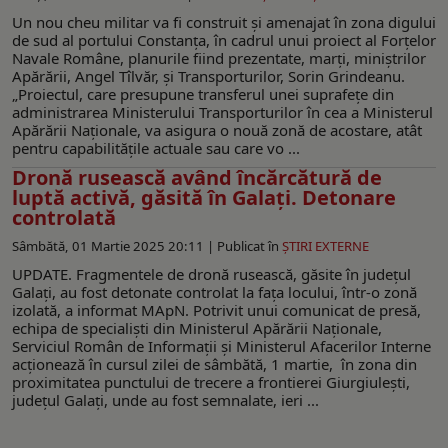
Un nou cheu militar va fi construit și amenajat în zona digului
de sud al portului Constanța, în cadrul unui proiect al Forțelor
Navale Române, planurile fiind prezentate, marți, miniștrilor
Apărării, Angel Tîlvăr, și Transporturilor, Sorin Grindeanu.
„Proiectul, care presupune transferul unei suprafețe din
administrarea Ministerului Transporturilor în cea a Ministerul
Apărării Naționale, va asigura o nouă zonă de acostare, atât
pentru capabilitățile actuale sau care vo ...
Dronă rusească având încărcătură de
luptă activă, găsită în Galați. Detonare
controlată
Sâmbătă, 01 Martie 2025 20:11 |
Publicat în
ŞTIRI EXTERNE
UPDATE. Fragmentele de dronă rusească, găsite în judeţul
Galaţi, au fost detonate controlat la faţa locului, într-o zonă
izolată, a informat MApN. Potrivit unui comunicat de presă,
echipa de specialiști din Ministerul Apărării Naționale,
Serviciul Român de Informații și Ministerul Afacerilor Interne
acționează în cursul zilei de sâmbătă, 1 martie, în zona din
proximitatea punctului de trecere a frontierei Giurgiulești,
județul Galați, unde au fost semnalate, ieri ...