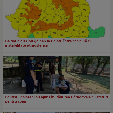
De două ori Cod galben la Galaţi. Între caniculă şi
instabilitate atmosferică
Polițiștii gălățeni au ajuns în Pădurea Gârboavele cu sfaturi
pentru copii