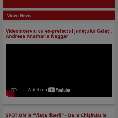
Video News
Videointerviu cu ex-prefectul judeţului Galaţi,
Andreea Anamaria Naggar
SPOT ON la "Viaţa liberă" - De la Chișinău la