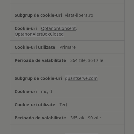
viata-libera.ro
OptanonConsent
,
OptanonAlertBoxClosed
Primare
364 zile, 364 zile
quantserve.com
mc, d
Terț
365 zile, 90 zile