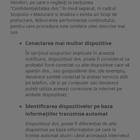
Vendori, pe care o regăsiți la secțiunea
“Confidențialitatea dvs.” In mod separat, in cadrul
Scopului « Masurare si Analiza » exista un Scop de
prelucrare, Măsurarea performanței conținutului,
pentru care procedura este similara celei descrise mai
sus.
Conectarea mai multor dispozitive
În sprijinul scopurilor explicate în această
notificare, dispozitivul dvs. poate fi considerat ca
probabil fiind conectat cu alte dispozitive care vă
aparțin dvs., sau gospodăriei dvs. (de exemplu,
deoarece sunteți conectat la același serviciu atât
pe telefon, cât și pe computer sau deoarece
puteți utiliza aceeași conexiune la internet pe
ambele dispozitive).
Identificarea dispozitivelor pe baza
informațiilor transmise automat
Dispozitivul dvs. poate fi diferențiat de alte
dispozitive pe baza informațiilor pe care le
trimite automat atunci când accesează internetul