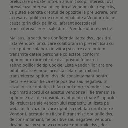
prelucrare de date, intr-un anumit scop, interesul dvs.
prevaleaza interesului legitim al Vendor-ului respectiv,
va puteti exercita dreptul de opozitie la prelucrare, prin
accesarea politicii de confidentialitate a Vendor-ului in
cauza (prin click pe linkul aferent acesteia) si
transmiterea cererii sale direct Vendor-ului respectiv.
Mai sus, la sectiunea Confidențialitatea dvs., gasiti si
lista Vendor-ilor cu care colaboram in prezent (sau cu
care putem colabora in viitor) si catre care putem
transmite datele personale colectate, conform
optiunilor exprimate de dvs. privind folosirea
Tehnologiilor de tip Cookie. Lista Vendor-ilor are pre-
bifat fiecare Vendor, aceasta setare permitand
transmiterea optiunii dvs. de consimtamant pentru
fiecare Vendor, fie ca este pozitiva sau negativa. In
cazul in care optati sa bifati unul dintre Vendor-i, va
exprimati acordul ca acestui Vendor sa ii fie transmise
optiunile dvs. de consimtamant pentru toate Scopurile
de Prelucrare ale Vendor-ului respectiv, utilizate pe
website. In cazul in care optati sa debifati unul dintre
Vendor-i, acestuia nu ii vor fi transmise optiunile dvs.
de consimtamant, fie pozitive sau negative. Vendorul
devine inactiv si nu va cunoaste optiunile dvs., deci