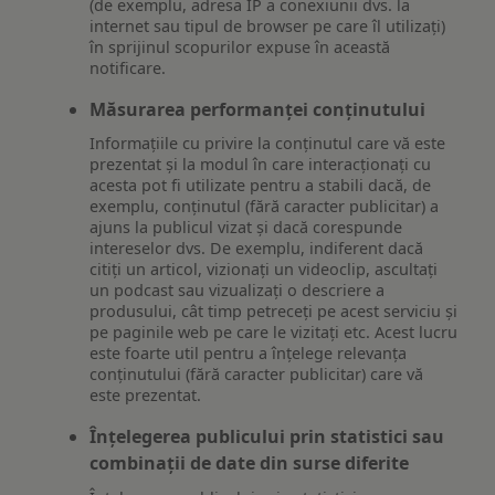
(de exemplu, adresa IP a conexiunii dvs. la
internet sau tipul de browser pe care îl utilizați)
în sprijinul scopurilor expuse în această
notificare.
Măsurarea performanței conținutului
Informațiile cu privire la conținutul care vă este
prezentat și la modul în care interacționați cu
acesta pot fi utilizate pentru a stabili dacă, de
exemplu, conținutul (fără caracter publicitar) a
ajuns la publicul vizat și dacă corespunde
intereselor dvs. De exemplu, indiferent dacă
citiți un articol, vizionați un videoclip, ascultați
un podcast sau vizualizați o descriere a
produsului, cât timp petreceți pe acest serviciu și
pe paginile web pe care le vizitați etc. Acest lucru
este foarte util pentru a înțelege relevanța
conținutului (fără caracter publicitar) care vă
este prezentat.
Înțelegerea publicului prin statistici sau
combinații de date din surse diferite