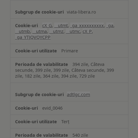
viata-libera.ro
cX_G
,
__utmt
,
_ga_xxxxxxxxxx
,
_ga
,
__utmb
,
__utma
,
__utmz
,
__utmc
,
cX_P
,
_ga_YTJQVQYCPP
Primare
394 zile, Câteva
secunde, 399 zile, 399 zile, Câteva secunde, 399
zile, 182 zile, 364 zile, 394 zile, 729 zile
adtlgc.com
evid_0046
Terț
540 zile