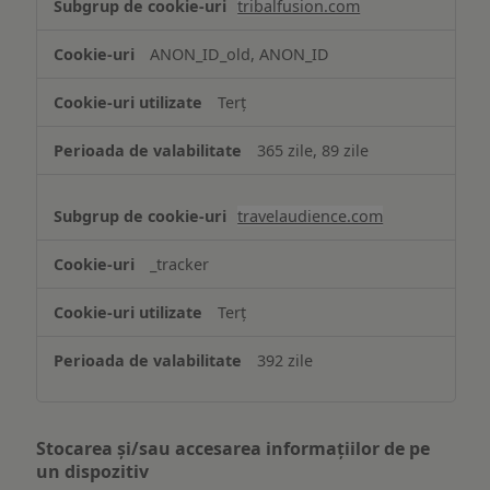
tribalfusion.com
ANON_ID_old, ANON_ID
Terț
365 zile, 89 zile
travelaudience.com
_tracker
Terț
392 zile
Stocarea și/sau accesarea informațiilor de pe
un dispozitiv