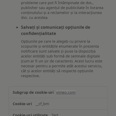
probleme care pot fi întâmpinate de dvs.,
publisher sau agentul de publicitate în livrarea
conținutului și a reclamelor și la interacțiunea
dvs. cu acestea.
Salvați și comunicați opțiunile de
confidențialitate
Opțiunile pe care le alegeți cu privire la
scopurile și entitățile enumerate în prezenta
notificare sunt salvate și puse la dispoziția
acelor entități sub formă de semnale digitale
(cum ar fi un șir de caractere). Acest lucru este
necesar pentru a permite atât acestui serviciu,
cât și acelor entități să respecte opțiunile
respective.
Asigurarea
vimeo.com
funcționalităților
website-
__cf_bm
ului
Terț