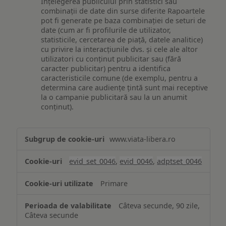
Înțelegerea publicului prin statistici sau
combinații de date din surse diferite Rapoartele
pot fi generate pe baza combinației de seturi de
date (cum ar fi profilurile de utilizator,
statisticile, cercetarea de piață, datele analitice)
cu privire la interacțiunile dvs. și cele ale altor
utilizatori cu conținut publicitar sau (fără
caracter publicitar) pentru a identifica
caracteristicile comune (de exemplu, pentru a
determina care audiențe țintă sunt mai receptive
la o campanie publicitară sau la un anumit
conținut).
Măsurare
www.viata-libera.ro
și
analiză
evid_set_0046
,
evid_0046
,
adptset_0046
Primare
Câteva secunde, 90 zile,
Câteva secunde