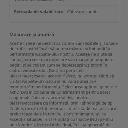
Câteva secunde
Măsurare și analiză
Aceste fișiere ne permit să contorizăm vizitele și sursele
de trafic, astfel încât să putem măsura și îmbunătăți
performanța website-ului nostru. Acestea ne ajută să
cunoaștem cele mai populare sau mai puțin populare
pagini și să vedem cum se deplasează vizitatorii în
cadrul website-ului. Dacă nu permiteți
plasarea/accesarea acestor fișiere, nu vom ști când ați
vizitat website-ul nostru și nu vom putea să-i
monitorizăm performanța. Selectarea opțiunii generale
Activ (DA) in coloana de Consimtamant pentru acest
scop implică inclusiv acordul dvs. pentru
plasare/accesare de informații, prin Tehnologii de tip
Cookie, de către toți Vendor-ii din lista de mai jos, care
prelucreaza date in temeiul Consimtamantului, cu
excepția situației în care optați cu Inactiv (NU) pentru
unii Vendor-i, în mod individual, în lista generală de