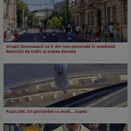
Strada Domnească va fi din nou pietonală în weekend.
Restricţii de trafic şi trasee deviate
Poza zilei. Un porumbel cu mult… tupeu