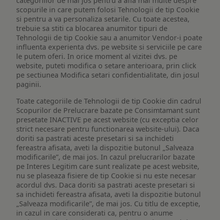
categoriilor de mai jos pentru a afla mai multe despre
scopurile in care putem folosi Tehnologii de tip Cookie
si pentru a va personaliza setarile. Cu toate acestea,
trebuie sa stiti ca blocarea anumitor tipuri de
Tehnologii de tip Cookie sau a anumitor Vendor-i poate
influenta experienta dvs. pe website si serviciile pe care
le putem oferi. In orice moment al vizitei dvs. pe
website, puteti modifica o setare anterioara, prin click
pe sectiunea Modifica setari confidentialitate, din josul
paginii.
Toate categoriile de Tehnologii de tip Cookie din cadrul
Scopurilor de Prelucrare bazate pe Consimtamant sunt
presetate INACTIVE pe acest website (cu exceptia celor
strict necesare pentru functionarea website-ului). Daca
doriti sa pastrati aceste presetari si sa inchideti
fereastra afisata, aveti la dispozitie butonul „Salveaza
modificarile”, de mai jos. In cazul prelucrarilor bazate
pe Interes Legitim care sunt realizate pe acest website,
nu se plaseaza fisiere de tip Cookie si nu este necesar
acordul dvs. Daca doriti sa pastrati aceste presetari si
sa inchideti fereastra afisata, aveti la dispozitie butonul
„Salveaza modificarile”, de mai jos. Cu titlu de exceptie,
in cazul in care considerati ca, pentru o anume