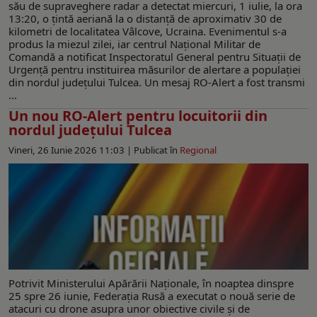
său de supraveghere radar a detectat miercuri, 1 iulie, la ora
13:20, o țintă aeriană la o distanță de aproximativ 30 de
kilometri de localitatea Vâlcove, Ucraina. Evenimentul s-a
produs la miezul zilei, iar centrul Național Militar de
Comandă a notificat Inspectoratul General pentru Situații de
Urgență pentru instituirea măsurilor de alertare a populației
din nordul județului Tulcea. Un mesaj RO-Alert a fost transmi
...
Un nou RO-Alert pentru locuitorii din
nordul judeţului Tulcea
Vineri, 26 Iunie 2026 11:03 |
Publicat în
Regional
Potrivit Ministerului Apărării Naţionale, în noaptea dinspre
25 spre 26 iunie, Federația Rusă a executat o nouă serie de
atacuri cu drone asupra unor obiective civile și de