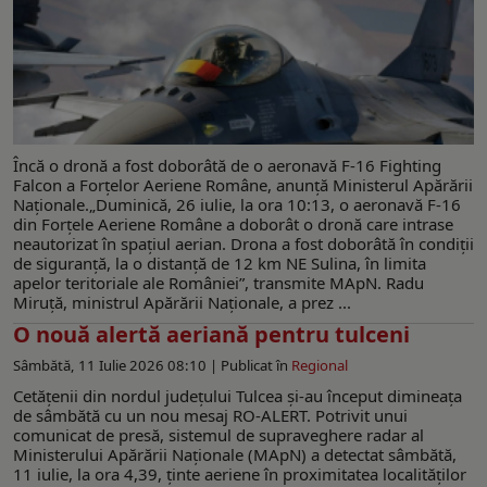
Încă o dronă a fost doborâtă de o aeronavă F-16 Fighting
Falcon a Forțelor Aeriene Române, anunţă Ministerul Apărării
Naţionale.„Duminică, 26 iulie, la ora 10:13, o aeronavă F-16
din Forțele Aeriene Române a doborât o dronă care intrase
neautorizat în spațiul aerian. Drona a fost doborâtă în condiții
de siguranță, la o distanță de 12 km NE Sulina, în limita
apelor teritoriale ale României”, transmite MApN. Radu
Miruță, ministrul Apărării Naționale, a prez ...
O nouă alertă aeriană pentru tulceni
Sâmbătă, 11 Iulie 2026 08:10 |
Publicat în
Regional
Cetăţenii din nordul județului Tulcea şi-au început dimineaţa
de sâmbătă cu un nou mesaj RO-ALERT. Potrivit unui
comunicat de presă, sistemul de supraveghere radar al
Ministerului Apărării Naţionale (MApN) a detectat sâmbătă,
11 iulie, la ora 4,39, ținte aeriene în proximitatea localităţilor