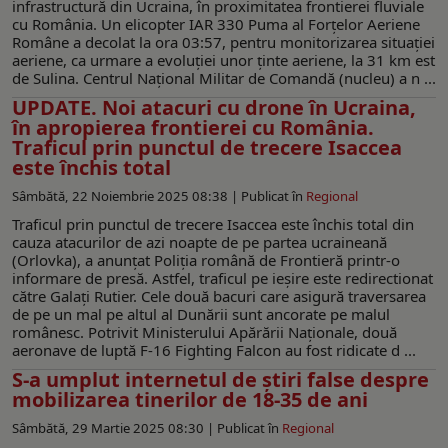
infrastructură din Ucraina, în proximitatea frontierei fluviale
cu România. Un elicopter IAR 330 Puma al Forțelor Aeriene
Române a decolat la ora 03:57, pentru monitorizarea situației
aeriene, ca urmare a evoluţiei unor ţinte aeriene, la 31 km est
de Sulina. Centrul Național Militar de Comandă (nucleu) a n ...
UPDATE. Noi atacuri cu drone în Ucraina,
în apropierea frontierei cu România.
Traficul prin punctul de trecere Isaccea
este închis total
Sâmbătă, 22 Noiembrie 2025 08:38 |
Publicat în
Regional
Traficul prin punctul de trecere Isaccea este închis total din
cauza atacurilor de azi noapte de pe partea ucraineană
(Orlovka), a anunțat Poliția română de Frontieră printr-o
informare de presă. Astfel, traficul pe ieşire este redirectionat
către Galaţi Rutier. Cele două bacuri care asigură traversarea
de pe un mal pe altul al Dunării sunt ancorate pe malul
românesc. Potrivit Ministerului Apărării Naţionale, două
aeronave de luptă F-16 Fighting Falcon au fost ridicate d ...
S-a umplut internetul de ştiri false despre
mobilizarea tinerilor de 18-35 de ani
Sâmbătă, 29 Martie 2025 08:30 |
Publicat în
Regional