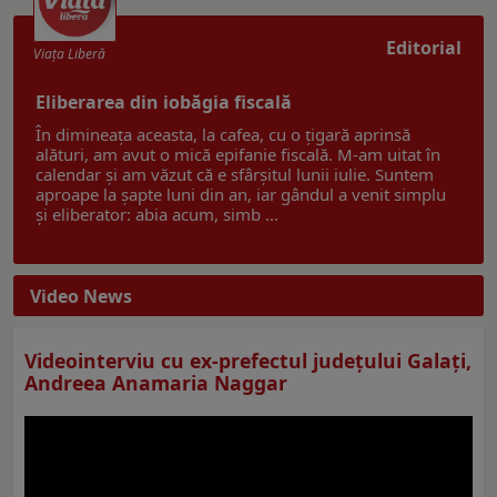
Editorial
Viaţa Liberă
Eliberarea din iobăgia fiscală
În dimineața aceasta, la cafea, cu o țigară aprinsă
alături, am avut o mică epifanie fiscală. M-am uitat în
calendar și am văzut că e sfârșitul lunii iulie. Suntem
aproape la șapte luni din an, iar gândul a venit simplu
și eliberator: abia acum, simb ...
Video News
Videointerviu cu ex-prefectul judeţului Galaţi,
Andreea Anamaria Naggar