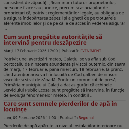
consistent de zăpadă). „Reamintim tuturor proprietarilor,
persoane fizice sau juridice, precum și asociațiilor de
proprietari că, potrivit reglementărilor legale, au obligația de
a asigura îndepărtarea zăpezii și a gheții de pe trotuarele
aferente imobilelor și de pe căile de acces în vederea asigurăr
...
Cum sunt pregătite autorităţile să
intervină pentru deszăpezire
Marți, 17 Februarie 2026 17:00 |
Publicat în
EVENIMENT
Potrivit unei avertizări meteo, Galaţiul se va afla sub Cod
portocaliu de ninsoare abundentă şi viscol puternic, din seara
de marţi, 17 februarie, până miercuri, 18 februarie, la prânz,
când atenţionarea va fi înlocuită de Cod galben de ninsori
viscolite şi strat de zăpadă. Printr-un comunicat de presă,
Primăria municipiului Galați a dat asigurări că echipele
Serviciului Public Ecosal sunt pregătite să intervină, în funcție
de evoluția fenomenelor meteo, în condiţiil ...
Care sunt semnele pierderilor de apă în
locuințe
Luni, 09 Februarie 2026 11:00 |
Publicat în
Regional
Pierderile de apă apărute la nivelul instalațiilor interioare nu