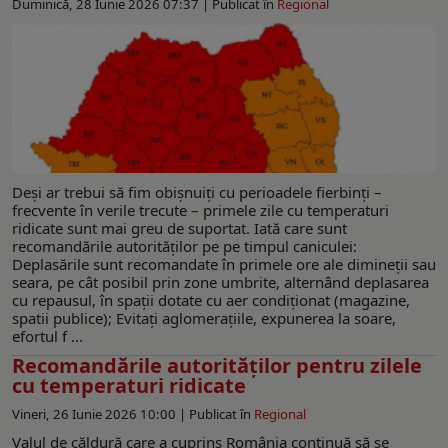
Duminică, 28 Iunie 2026 07:37 |
Publicat în
Regional
Deşi ar trebui să fim obişnuiţi cu perioadele fierbinţi –
frecvente în verile trecute – primele zile cu temperaturi
ridicate sunt mai greu de suportat. Iată care sunt
recomandările autorităţilor pe pe timpul caniculei:
Deplasările sunt recomandate în primele ore ale dimineții sau
seara, pe cât posibil prin zone umbrite, alternând deplasarea
cu repausul, în spații dotate cu aer condiționat (magazine,
spatii publice); Evitați aglomerațiile, expunerea la soare,
efortul f ...
Recomandările autorităților pentru zilele
cu temperaturi ridicate
Vineri, 26 Iunie 2026 10:00 |
Publicat în
Regional
Valul de căldură care a cuprins România continuă să se