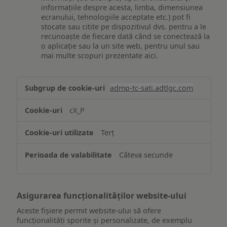
informațiile despre acesta, limba, dimensiunea
ecranului, tehnologiile acceptate etc.) pot fi
stocate sau citite pe dispozitivul dvs. pentru a le
recunoaște de fiecare dată când se conectează la
o aplicație sau la un site web, pentru unul sau
mai multe scopuri prezentate aici.
Stocarea
admp-tc-sati.adtlgc.com
și/sau
accesarea
cX_P
informațiilor
de
Terț
pe
un
Câteva secunde
dispozitiv
Asigurarea funcționalităților website-ului
Aceste fișiere permit website-ului să ofere
funcționalități sporite și personalizate, de exemplu