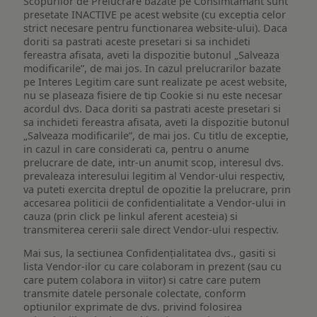
Scopurilor de Prelucrare bazate pe Consimtamant sunt
presetate INACTIVE pe acest website (cu exceptia celor
strict necesare pentru functionarea website-ului). Daca
doriti sa pastrati aceste presetari si sa inchideti
fereastra afisata, aveti la dispozitie butonul „Salveaza
modificarile”, de mai jos. In cazul prelucrarilor bazate
pe Interes Legitim care sunt realizate pe acest website,
nu se plaseaza fisiere de tip Cookie si nu este necesar
acordul dvs. Daca doriti sa pastrati aceste presetari si
sa inchideti fereastra afisata, aveti la dispozitie butonul
„Salveaza modificarile”, de mai jos. Cu titlu de exceptie,
in cazul in care considerati ca, pentru o anume
prelucrare de date, intr-un anumit scop, interesul dvs.
prevaleaza interesului legitim al Vendor-ului respectiv,
va puteti exercita dreptul de opozitie la prelucrare, prin
accesarea politicii de confidentialitate a Vendor-ului in
cauza (prin click pe linkul aferent acesteia) si
transmiterea cererii sale direct Vendor-ului respectiv.
Mai sus, la sectiunea Confidențialitatea dvs., gasiti si
lista Vendor-ilor cu care colaboram in prezent (sau cu
care putem colabora in viitor) si catre care putem
transmite datele personale colectate, conform
optiunilor exprimate de dvs. privind folosirea