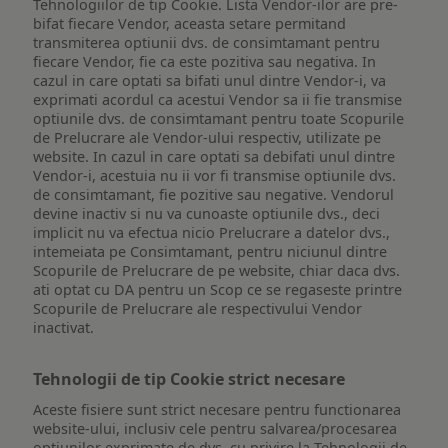
Tehnologiilor de tip Cookie. Lista Vendor-ilor are pre-
bifat fiecare Vendor, aceasta setare permitand
transmiterea optiunii dvs. de consimtamant pentru
fiecare Vendor, fie ca este pozitiva sau negativa. In
cazul in care optati sa bifati unul dintre Vendor-i, va
exprimati acordul ca acestui Vendor sa ii fie transmise
optiunile dvs. de consimtamant pentru toate Scopurile
de Prelucrare ale Vendor-ului respectiv, utilizate pe
website. In cazul in care optati sa debifati unul dintre
Vendor-i, acestuia nu ii vor fi transmise optiunile dvs.
de consimtamant, fie pozitive sau negative. Vendorul
devine inactiv si nu va cunoaste optiunile dvs., deci
implicit nu va efectua nicio Prelucrare a datelor dvs.,
intemeiata pe Consimtamant, pentru niciunul dintre
Scopurile de Prelucrare de pe website, chiar daca dvs.
ati optat cu DA pentru un Scop ce se regaseste printre
Scopurile de Prelucrare ale respectivului Vendor
inactivat.
Tehnologii de tip Cookie strict necesare
Aceste fisiere sunt strict necesare pentru functionarea
website-ului, inclusiv cele pentru salvarea/procesarea
optiunilor exprimate de dvs. cu privire la Tehnologii de