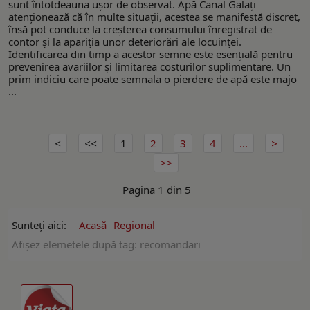
sunt întotdeauna ușor de observat. Apă Canal Galați
atenționează că în multe situații, acestea se manifestă discret,
însă pot conduce la creșterea consumului înregistrat de
contor și la apariția unor deteriorări ale locuinței.
Identificarea din timp a acestor semne este esențială pentru
prevenirea avariilor și limitarea costurilor suplimentare. Un
prim indiciu care poate semnala o pierdere de apă este majo
...
1
2
3
4
...
Pagina 1 din 5
Sunteți aici:
Acasă
Regional
Afişez elemetele după tag: recomandari