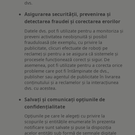
dvs.
Asigurarea securității, prevenirea și
detectarea fraudei și corectarea erorilor
Datele dvs. pot fi utilizate pentru a monitoriza și
preveni activitatea neobișnuită și posibil
frauduloasă (de exemplu, cu privire la
publicitate, clicuri efectuate de roboți pe
reclame) și pentru a se asigura că sistemele și
procesele funcționează corect și sigur. De
asemenea, pot fi utilizate pentru a corecta orice
probleme care pot fi întâmpinate de dvs.,
publisher sau agentul de publicitate în livrarea
conținutului și a reclamelor și la interacțiunea
dvs. cu acestea.
Salvați și comunicați opțiunile de
confidențialitate
Opțiunile pe care le alegeți cu privire la
scopurile și entitățile enumerate în prezenta
notificare sunt salvate și puse la dispoziția
acelor entități sub formă de semnale digitale