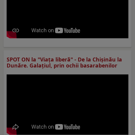
SPOT ON la "Viaţa liberă" - De la Chișinău la
Dunăre. Galațiul, prin ochii basarabenilor