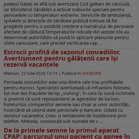
Județul Galați se află sub avertizare Cod galben de caniculă,
iar Ministerul Sănătății a activat măsurile speciale pentru
perioadele cu temperaturi extreme. Serviciile de ambulanță,
spitalele și direcțiile de sănătate publică trebuie să fie
pregătite pentru o posibilă creștere a numărului de persoane
afectate de căldură.Temperaturile ridicate din aceste zile au
determinat autoritățile să pună în aplicare planurile pentru
zilele caniculare, care prevăd verificarea cap ...
Escrocii profită de sezonul concediilor.
Avertisment pentru gălățenii care își
rezervă vacanțele
Miercuri, 22 Iulie 2026 13:15 |
Publicat în
SOCIETATE
Perioada concediilor este una dintre cele mai profitabile
pentru escroci. Specialiștii avertizează că infractorii folosesc
tot mai des fraudele de tip „vishing”, în care își sună victimele
și pretind că sunt reprezentanți ai agențiilor de turism,
hotelurilor, companiilor aeriene sau chiar ai unor autorități,
încercând să obțină date personale și bancare. Odată cu
sezonul vacanțelor, cresc și tentativele de înșelăciune prin
telefon. Metoda, cunoscută sub numele de v ...
De la primele semne la primul aparat
CPAP: parcursul unui pacient cu apnee în