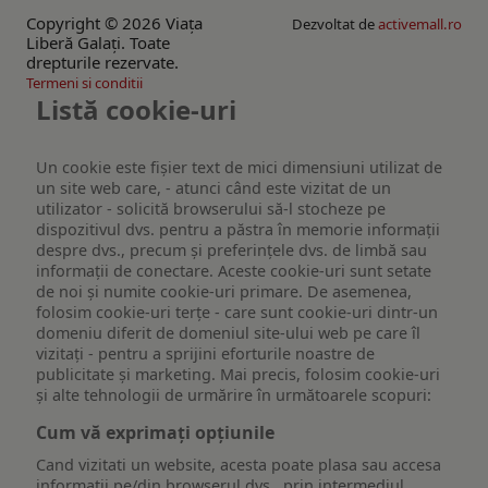
Copyright © 2026 Viaţa
Dezvoltat de
activemall.ro
Liberă Galaţi. Toate
drepturile rezervate.
Termeni si conditii
Listă cookie-uri
Un cookie este fişier text de mici dimensiuni utilizat de
un site web care, - atunci când este vizitat de un
utilizator - solicită browserului să-l stocheze pe
dispozitivul dvs. pentru a păstra în memorie informații
despre dvs., precum și preferințele dvs. de limbă sau
informații de conectare. Aceste cookie-uri sunt setate
de noi și numite cookie-uri primare. De asemenea,
folosim cookie-uri terțe - care sunt cookie-uri dintr-un
domeniu diferit de domeniul site-ului web pe care îl
vizitați - pentru a sprijini eforturile noastre de
publicitate și marketing. Mai precis, folosim cookie-uri
și alte tehnologii de urmărire în următoarele scopuri:
Cum vă exprimați opțiunile
Cand vizitati un website, acesta poate plasa sau accesa
informatii pe/din browserul dvs., prin intermediul