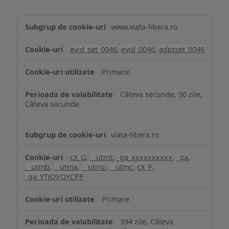
Măsurare
www.viata-libera.ro
și
analiză
evid_set_0046
,
evid_0046
,
adptset_0046
Primare
Câteva secunde, 90 zile,
Câteva secunde
viata-libera.ro
cX_G
,
__utmt
,
_ga_xxxxxxxxxx
,
_ga
,
__utmb
,
__utma
,
__utmz
,
__utmc
,
cX_P
,
_ga_YTJQVQYCPP
Primare
394 zile, Câteva