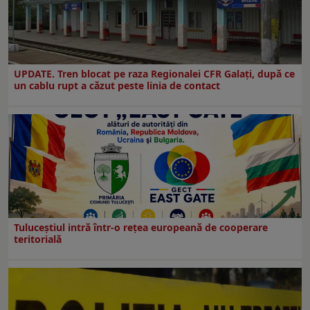
UPDATE. Tren blocat pe raza Regionalei CFR Galați, după ce
un cablu rupt a căzut peste linia de contact
Tuluceștiul intră într-o rețea europeană de cooperare
teritorială