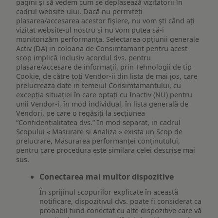
pagini și să vedem cum se deplasează vizitatorii în
cadrul website-ului. Dacă nu permiteți
plasarea/accesarea acestor fișiere, nu vom ști când ați
vizitat website-ul nostru și nu vom putea să-i
monitorizăm performanța. Selectarea opțiunii generale
Activ (DA) in coloana de Consimtamant pentru acest
scop implică inclusiv acordul dvs. pentru
plasare/accesare de informații, prin Tehnologii de tip
Cookie, de către toți Vendor-ii din lista de mai jos, care
prelucreaza date in temeiul Consimtamantului, cu
excepția situației în care optați cu Inactiv (NU) pentru
unii Vendor-i, în mod individual, în lista generală de
Vendori, pe care o regăsiți la secțiunea
“Confidențialitatea dvs.” In mod separat, in cadrul
Scopului « Masurare si Analiza » exista un Scop de
prelucrare, Măsurarea performanței conținutului,
pentru care procedura este similara celei descrise mai
sus.
Conectarea mai multor dispozitive
În sprijinul scopurilor explicate în această
notificare, dispozitivul dvs. poate fi considerat ca
probabil fiind conectat cu alte dispozitive care vă