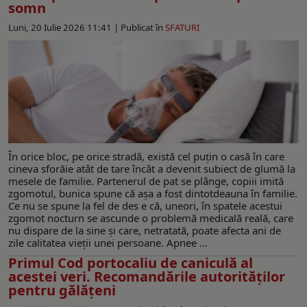
somn
Luni, 20 Iulie 2026 11:41 |
Publicat în
SFATURI
În orice bloc, pe orice stradă, există cel puțin o casă în care
cineva sforăie atât de tare încât a devenit subiect de glumă la
mesele de familie. Partenerul de pat se plânge, copiii imită
zgomotul, bunica spune că așa a fost dintotdeauna în familie.
Ce nu se spune la fel de des e că, uneori, în spatele acestui
zgomot nocturn se ascunde o problemă medicală reală, care
nu dispare de la sine și care, netratată, poate afecta ani de
zile calitatea vieții unei persoane. Apnee ...
Primul Cod portocaliu de caniculă al
acestei veri. Recomandările autorităţilor
pentru gălăţeni