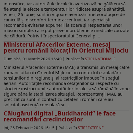
intensifice, iar autoritățile locale îi avertizează pe gălățeni să
fie atenți la efectele temperaturilor ridicate asupra sănătății.
Vineri, 26 iunie, sunt în vigoare avertizări meteorologice de
caniculă și disconfort termic accentuat, iar specialiștii
recomandă evitarea expunerii la soare și respectarea unor
măsuri simple, care pot preveni problemele medicale cauzate
de căldură. Potrivit Inspectoratului General p ...
Ministerul Afacerilor Externe, mesaj
pentru românii blocați în Orientul Mijlociu
Duminică, 01 Martie 2026 16:40 |
Publicat în
ŞTIRI NAŢIONALE
Ministerul Afacerilor Externe (MAE) a transmis un mesaj către
românii aflați în Orientul Mijlociu, în contextul escaladării
tensiunilor din regiune și al restricțiilor impuse în spațiul
aerian. Autoritățile recomandă cetățenilor să respecte cu
strictețe instrucțiunile autorităților locale și să rămână în zone
sigure până la stabilizarea situației. Reprezentanții MAE au
precizat că sunt în contact cu cetățenii români care au
solicitat asistență consulară și ...
Călugărul digital „Buddharoid” le face
recomandări credincioşilor
Joi, 26 Februarie 2026 16:15 |
Publicat în
ŞTIRI EXTERNE