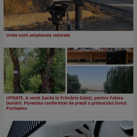
Unde sunt amplasate radarele
UPDATE. A venit Garda la Primăria Galaţi, pentru Faleza
Dunării. Povestea conferinţei de presă a primarului Ionuţ
Pucheanu