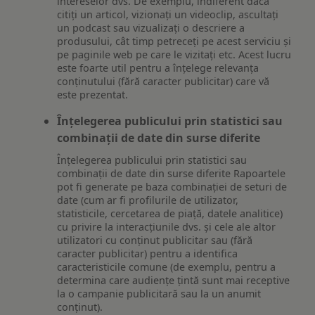
intereselor dvs. De exemplu, indiferent dacă
citiți un articol, vizionați un videoclip, ascultați
un podcast sau vizualizați o descriere a
produsului, cât timp petreceți pe acest serviciu și
pe paginile web pe care le vizitați etc. Acest lucru
este foarte util pentru a înțelege relevanța
conținutului (fără caracter publicitar) care vă
este prezentat.
Înțelegerea publicului prin statistici sau
combinații de date din surse diferite
Înțelegerea publicului prin statistici sau
combinații de date din surse diferite Rapoartele
pot fi generate pe baza combinației de seturi de
date (cum ar fi profilurile de utilizator,
statisticile, cercetarea de piață, datele analitice)
cu privire la interacțiunile dvs. și cele ale altor
utilizatori cu conținut publicitar sau (fără
caracter publicitar) pentru a identifica
caracteristicile comune (de exemplu, pentru a
determina care audiențe țintă sunt mai receptive
la o campanie publicitară sau la un anumit
conținut).