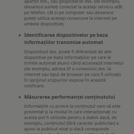
aparțin dvs., sau gospodăriei dvs. (de exemplu,
deoarece sunteți conectat la același serviciu atât
pe telefon, cât și pe computer sau deoarece
puteți utiliza aceeași conexiune la internet pe
ambele dispozitive).
Identificarea dispozitivelor pe baza
informațiilor transmise automat
Dispozitivul dvs. poate fi diferențiat de alte
dispozitive pe baza informațiilor pe care le
trimite automat atunci când accesează internetul
(de exemplu, adresa IP a conexiunii dvs. la
internet sau tipul de browser pe care îl utilizați)
în sprijinul scopurilor expuse în această
notificare.
Măsurarea performanței conținutului
Informațiile cu privire la conținutul care vă este
prezentat și la modul în care interacționați cu
acesta pot fi utilizate pentru a stabili dacă, de
exemplu, conținutul (fără caracter publicitar) a
ajuns la publicul vizat și dacă corespunde