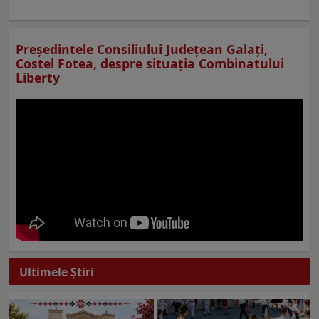
Preşedintele Consiliului Judeţean Galaţi,
Costel Fotea, despre situaţia Combinatului
Liberty
Ultimele Ştiri