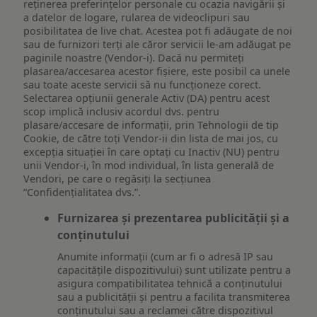
reţinerea preferinţelor personale cu ocazia navigării și
a datelor de logare, rularea de videoclipuri sau
posibilitatea de live chat. Acestea pot fi adăugate de noi
sau de furnizori terți ale căror servicii le-am adăugat pe
paginile noastre (Vendor-i). Dacă nu permiteți
plasarea/accesarea acestor fișiere, este posibil ca unele
sau toate aceste servicii să nu funcționeze corect.
Selectarea opțiunii generale Activ (DA) pentru acest
scop implică inclusiv acordul dvs. pentru
plasare/accesare de informații, prin Tehnologii de tip
Cookie, de către toți Vendor-ii din lista de mai jos, cu
excepția situației în care optați cu Inactiv (NU) pentru
unii Vendor-i, în mod individual, în lista generală de
Vendori, pe care o regăsiți la secțiunea
“Confidențialitatea dvs.”.
Furnizarea și prezentarea publicității și a
conținutului
Anumite informații (cum ar fi o adresă IP sau
capacitățile dispozitivului) sunt utilizate pentru a
asigura compatibilitatea tehnică a conținutului
sau a publicității și pentru a facilita transmiterea
conținutului sau a reclamei către dispozitivul