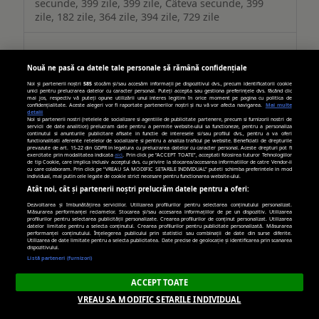
secunde, 399 zile, 399 zile, Câteva secunde, 399
zile, 182 zile, 364 zile, 394 zile, 729 zile
adtlgc.com
Nouă ne pasă ca datele tale personale să rămână confidențiale
Noi și partenerii noștri
585
stocăm și/sau accesăm informații pe dispozitivul dvs., precum identificatorii cookie
evid_0046
unici pentru prelucrarea datelor cu caracter personal. Puteți accepta sau gestiona preferințele dvs. făcând clic
mai jos, respectiv vă puteți opune utilizării unui interes legitim în orice moment pe pagina cu politica de
confidențialitate. Aceste alegeri vor fi raportate partenerilor noștri și nu vă vor afecta navigarea.
Mai multe
detalii
Noi si partenerii nostri (retelele de socializare si agentiile de publicitate partenere, precum si furnizorii nostri de
Terț
servicii de date analitice) prelucram date pentru a permite website-ului sa functioneze, pentru a personaliza
continutul si anunturile publicitare afisate in functie de interesele si/sau profilul dvs., pentru a va oferi
functionalitati aferente retelelor de socializare si pentru a analiza traficul pe website. Beneficiati de drepturile
prevazute de art. 15-22 din GDPR in legatura cu prelucrarea datelor cu caracter personal. Aceste drepturi pot fi
540 zile
exercitate prin modalitatea indicata
aici
. Prin click pe “ACCEPT TOATE”, acceptati folosirea tuturor Tehnologiilor
de tip Cookie, care implica inclusiv acceptul dvs. cu privire la stocarea/accesarea informatiilor de catre Vendor-ii
cu care colaboram. Prin click pe “VREAU SA MODIFIC SETARILE INDIVIDUAL” puteti schimba preferintele in mod
individual, mai putin cele legate de cookie strict necesare pentru functionarea website-ului.
Atât noi, cât și partenerii noștri prelucrăm datele pentru a oferi:
trafic.ro
Dezvoltarea și îmbunătățirea serviciilor. Utilizarea profilurilor pentru selectarea conținutului personalizat.
Măsurarea performanței reclamelor. Stocarea și/sau accesarea informațiilor de pe un dispozitiv. Utilizarea
profilurilor pentru selectarea publicității personalizate. Crearea profilurilor de conținut personalizat. Utilizarea
trafic_bctrack, trafic_ranking
datelor limitate pentru a selecta conținutul. Crearea profilurilor pentru publicitate personalizată. Măsurarea
performanței conținutului. Înțelegerea publicului prin statistici sau combinații de date din surse diferite.
Utilizarea de date limitate pentru a selecta publicitatea. Date precise de geolocație și identificarea prin scanarea
dispozitivului.
Terț
Listă parteneri (furnizori)
ACCEPT TOATE
365 zile, 365 zile
VREAU SA MODIFIC SETARILE INDIVIDUAL