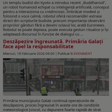
Un templu budist din Kyoto a introdus recent „Buddharoid”,
un robot humanoid echipat cu inteligență artificială, conceput
pentru a interacționa cu credincioșii. Îmbrăcat modest și
folosind o voce calmă, robotul oferă recomandări extrase
direct din scripturile budiste, precum importanța observării
propriilor gânduri fără a deveni sclavul lor, arată Euronews.
Robotul se poate deplasa, poate executa gesturi ritualice și își
adaptează discursul în funcție de dialogul cu ...
Deszăpezire îngreunată. Primăria Galaţi
face apel la responsabilitate
Miercuri, 18 Februarie 2026 09:00 |
Publicat în
EVENIMENT
Primăria municipiului Galați continuă operațiunile de
deszăpezire, proces îngreunat în aceste ore de condițiile
meteorologice (viscol, cu depunere foarte rapidă de strat