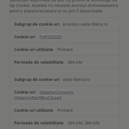
tip Cookie. Acestea nu necesita acordul dumneavoastra
pentru plasare/accesare si nu pot fi dezactivate.
Tehnologii
anunturi.viata-libera.ro
de
tip
PHPSESSID
Cookie
strict
Primare
necesare
364 zile
viata-libera.ro
OptanonConsent
,
OptanonAlertBoxClosed
Primare
364 zile, 364 zile