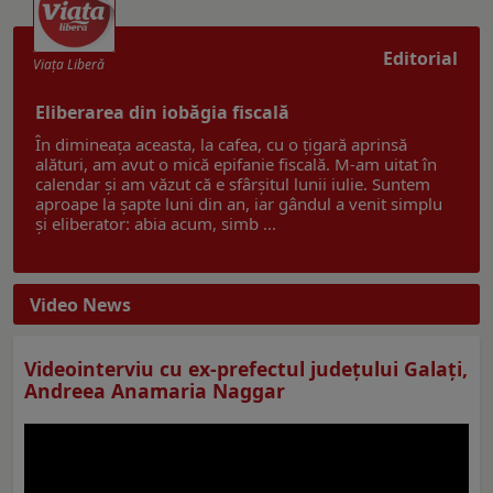
Editorial
Viaţa Liberă
Eliberarea din iobăgia fiscală
În dimineața aceasta, la cafea, cu o țigară aprinsă
alături, am avut o mică epifanie fiscală. M-am uitat în
calendar și am văzut că e sfârșitul lunii iulie. Suntem
aproape la șapte luni din an, iar gândul a venit simplu
și eliberator: abia acum, simb ...
Video News
Videointerviu cu ex-prefectul judeţului Galaţi,
Andreea Anamaria Naggar