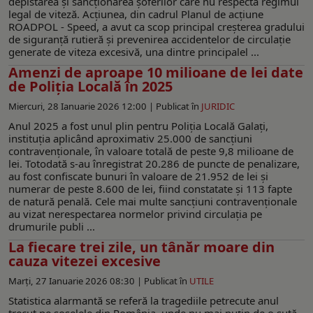
depistarea și sancționarea șoferilor care nu respectă regimul
legal de viteză. Acțiunea, din cadrul Planul de acțiune
ROADPOL - Speed, a avut ca scop principal creșterea gradului
de siguranță rutieră și prevenirea accidentelor de circulație
generate de viteza excesivă, una dintre principalel ...
Amenzi de aproape 10 milioane de lei date
de Poliția Locală în 2025
Miercuri, 28 Ianuarie 2026 12:00 |
Publicat în
JURIDIC
Anul 2025 a fost unul plin pentru Poliția Locală Galați,
instituția aplicând aproximativ 25.000 de sancțiuni
contravenționale, în valoare totală de peste 9,8 milioane de
lei. Totodată s-au înregistrat 20.286 de puncte de penalizare,
au fost confiscate bunuri în valoare de 21.952 de lei și
numerar de peste 8.600 de lei, fiind constatate și 113 fapte
de natură penală. Cele mai multe sancțiuni contravenționale
au vizat nerespectarea normelor privind circulația pe
drumurile publi ...
La fiecare trei zile, un tânăr moare din
cauza vitezei excesive
Marți, 27 Ianuarie 2026 08:30 |
Publicat în
UTILE
Statistica alarmantă se referă la tragediile petrecute anul
trecut pe șoselele din România, unde nu mai puțin de o sută