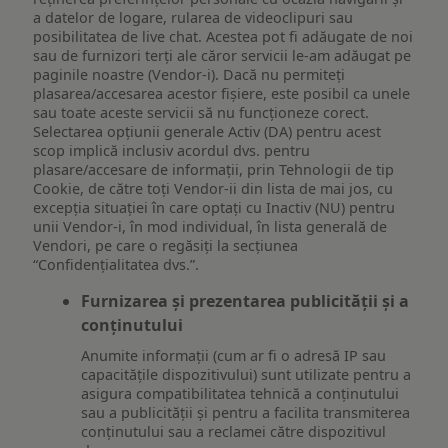
a datelor de logare, rularea de videoclipuri sau
posibilitatea de live chat. Acestea pot fi adăugate de noi
sau de furnizori terți ale căror servicii le-am adăugat pe
paginile noastre (Vendor-i). Dacă nu permiteți
plasarea/accesarea acestor fișiere, este posibil ca unele
sau toate aceste servicii să nu funcționeze corect.
Selectarea opțiunii generale Activ (DA) pentru acest
scop implică inclusiv acordul dvs. pentru
plasare/accesare de informații, prin Tehnologii de tip
Cookie, de către toți Vendor-ii din lista de mai jos, cu
excepția situației în care optați cu Inactiv (NU) pentru
unii Vendor-i, în mod individual, în lista generală de
Vendori, pe care o regăsiți la secțiunea
“Confidențialitatea dvs.”.
Furnizarea și prezentarea publicității și a
conținutului
Anumite informații (cum ar fi o adresă IP sau
capacitățile dispozitivului) sunt utilizate pentru a
asigura compatibilitatea tehnică a conținutului
sau a publicității și pentru a facilita transmiterea
conținutului sau a reclamei către dispozitivul