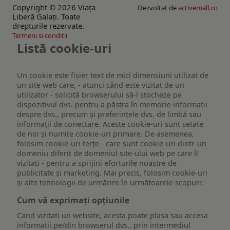
Copyright © 2026 Viaţa
Dezvoltat de
activemall.ro
Liberă Galaţi. Toate
drepturile rezervate.
Termeni si conditii
Listă cookie-uri
Un cookie este fişier text de mici dimensiuni utilizat de
un site web care, - atunci când este vizitat de un
utilizator - solicită browserului să-l stocheze pe
dispozitivul dvs. pentru a păstra în memorie informații
despre dvs., precum și preferințele dvs. de limbă sau
informații de conectare. Aceste cookie-uri sunt setate
de noi și numite cookie-uri primare. De asemenea,
folosim cookie-uri terțe - care sunt cookie-uri dintr-un
domeniu diferit de domeniul site-ului web pe care îl
vizitați - pentru a sprijini eforturile noastre de
publicitate și marketing. Mai precis, folosim cookie-uri
și alte tehnologii de urmărire în următoarele scopuri:
Cum vă exprimați opțiunile
Cand vizitati un website, acesta poate plasa sau accesa
informatii pe/din browserul dvs., prin intermediul