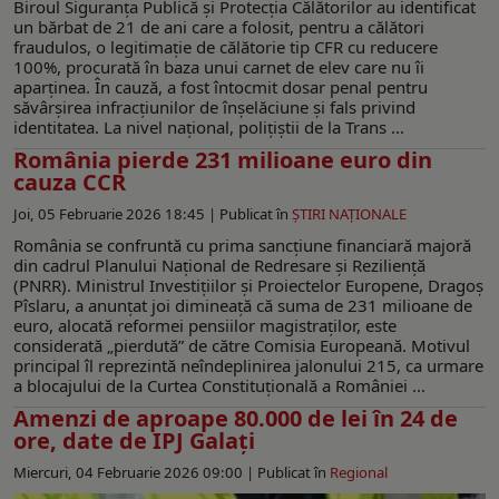
Biroul Siguranța Publică și Protecția Călătorilor au identificat
un bărbat de 21 de ani care a folosit, pentru a călători
fraudulos, o legitimație de călătorie tip CFR cu reducere
100%, procurată în baza unui carnet de elev care nu îi
aparținea. În cauză, a fost întocmit dosar penal pentru
săvârșirea infracțiunilor de înșelăciune și fals privind
identitatea. La nivel național, polițiștii de la Trans ...
România pierde 231 milioane euro din
cauza CCR
Joi, 05 Februarie 2026 18:45 |
Publicat în
ŞTIRI NAŢIONALE
România se confruntă cu prima sancțiune financiară majoră
din cadrul Planului Național de Redresare și Reziliență
(PNRR). Ministrul Investițiilor și Proiectelor Europene, Dragoș
Pîslaru, a anunțat joi dimineață că suma de 231 milioane de
euro, alocată reformei pensiilor magistraților, este
considerată „pierdută” de către Comisia Europeană. Motivul
principal îl reprezintă neîndeplinirea jalonului 215, ca urmare
a blocajului de la Curtea Constituțională a României ...
Amenzi de aproape 80.000 de lei în 24 de
ore, date de IPJ Galați
Miercuri, 04 Februarie 2026 09:00 |
Publicat în
Regional