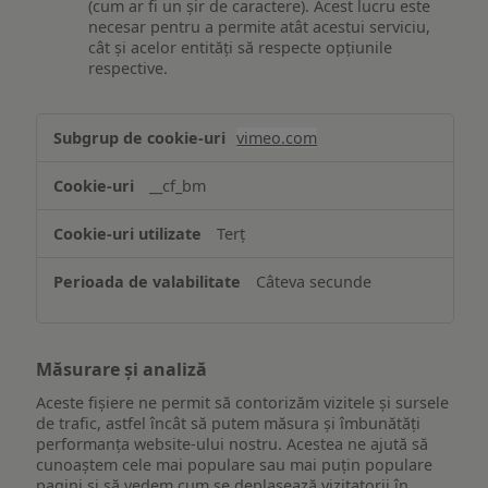
(cum ar fi un șir de caractere). Acest lucru este
necesar pentru a permite atât acestui serviciu,
cât și acelor entități să respecte opțiunile
respective.
Asigurarea
vimeo.com
funcționalităților
website-
__cf_bm
ului
Terț
Câteva secunde
Măsurare și analiză
Aceste fișiere ne permit să contorizăm vizitele și sursele
de trafic, astfel încât să putem măsura și îmbunătăți
performanța website-ului nostru. Acestea ne ajută să
cunoaștem cele mai populare sau mai puțin populare
pagini și să vedem cum se deplasează vizitatorii în