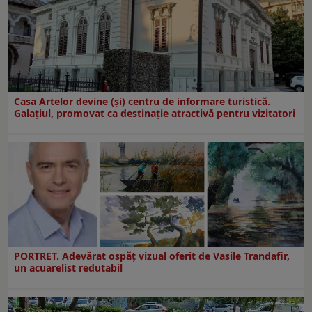
Casa Artelor devine (şi) centru de informare turistică.
Galaţiul, promovat ca destinaţie atractivă pentru vizitatori
PORTRET. Adevărat ospăț vizual oferit de Vasile Trandafir,
un acuarelist redutabil