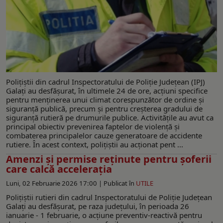
Polițiștii din cadrul Inspectoratului de Poliție Județean (IPJ)
Galați au desfășurat, în ultimele 24 de ore, acțiuni specifice
pentru menținerea unui climat corespunzător de ordine și
siguranță publică, precum și pentru creșterea gradului de
siguranță rutieră pe drumurile publice. Activitățile au avut ca
principal obiectiv prevenirea faptelor de violență și
combaterea principalelor cauze generatoare de accidente
rutiere. În acest context, polițiștii au acționat pent ...
Amenzi şi permise reținute pentru șoferii
care calcă accelerația
Luni, 02 Februarie 2026 17:00 |
Publicat în
UTILE
Polițiștii rutieri din cadrul Inspectoratului de Poliție Județean
Galați au desfășurat, pe raza județului, în perioada 26
ianuarie - 1 februarie, o acțiune preventiv-reactivă pentru