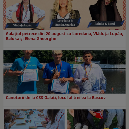
Galaţiul petrece din 20 august cu Loredana, Vlăduța Lupău,
Raluka și Elena Gheorghe
Canotorii de la CSS Galați, locul al treilea la Bascov