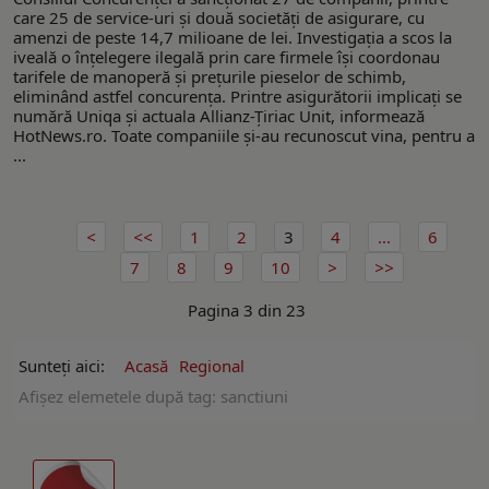
care 25 de service-uri și două societăți de asigurare, cu
amenzi de peste 14,7 milioane de lei. Investigația a scos la
iveală o înțelegere ilegală prin care firmele își coordonau
tarifele de manoperă și prețurile pieselor de schimb,
eliminând astfel concurența. Printre asigurătorii implicați se
numără Uniqa și actuala Allianz-Țiriac Unit, informează
HotNews.ro. Toate companiile și-au recunoscut vina, pentru a
...
1
2
3
4
...
6
7
8
9
10
Pagina 3 din 23
Sunteți aici:
Acasă
Regional
Afişez elemetele după tag: sanctiuni