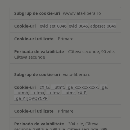
Măsurare
www.viata-libera.ro
și
analiză
evid_set_0046
,
evid_0046
,
adptset_0046
Primare
Câteva secunde, 90 zile,
Câteva secunde
viata-libera.ro
cX_G
,
__utmt
,
_ga_xxxxxxxxxx
,
_ga
,
__utmb
,
__utma
,
__utmz
,
__utmc
,
cX_P
,
_ga_YTJQVQYCPP
Primare
394 zile, Câteva
secunde, 399 zile, 399 zile, Câteva secunde, 399