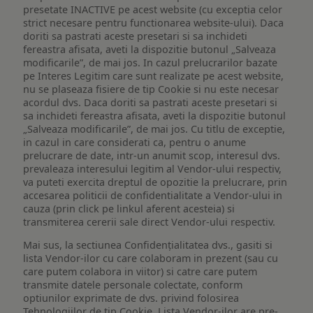
presetate INACTIVE pe acest website (cu exceptia celor
strict necesare pentru functionarea website-ului). Daca
doriti sa pastrati aceste presetari si sa inchideti
fereastra afisata, aveti la dispozitie butonul „Salveaza
modificarile”, de mai jos. In cazul prelucrarilor bazate
pe Interes Legitim care sunt realizate pe acest website,
nu se plaseaza fisiere de tip Cookie si nu este necesar
acordul dvs. Daca doriti sa pastrati aceste presetari si
sa inchideti fereastra afisata, aveti la dispozitie butonul
„Salveaza modificarile”, de mai jos. Cu titlu de exceptie,
in cazul in care considerati ca, pentru o anume
prelucrare de date, intr-un anumit scop, interesul dvs.
prevaleaza interesului legitim al Vendor-ului respectiv,
va puteti exercita dreptul de opozitie la prelucrare, prin
accesarea politicii de confidentialitate a Vendor-ului in
cauza (prin click pe linkul aferent acesteia) si
transmiterea cererii sale direct Vendor-ului respectiv.
Mai sus, la sectiunea Confidențialitatea dvs., gasiti si
lista Vendor-ilor cu care colaboram in prezent (sau cu
care putem colabora in viitor) si catre care putem
transmite datele personale colectate, conform
optiunilor exprimate de dvs. privind folosirea
Tehnologiilor de tip Cookie. Lista Vendor-ilor are pre-