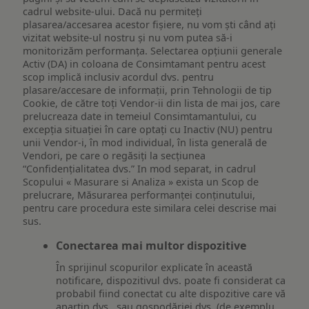
cadrul website-ului. Dacă nu permiteți
plasarea/accesarea acestor fișiere, nu vom ști când ați
vizitat website-ul nostru și nu vom putea să-i
monitorizăm performanța. Selectarea opțiunii generale
Activ (DA) in coloana de Consimtamant pentru acest
scop implică inclusiv acordul dvs. pentru
plasare/accesare de informații, prin Tehnologii de tip
Cookie, de către toți Vendor-ii din lista de mai jos, care
prelucreaza date in temeiul Consimtamantului, cu
excepția situației în care optați cu Inactiv (NU) pentru
unii Vendor-i, în mod individual, în lista generală de
Vendori, pe care o regăsiți la secțiunea
“Confidențialitatea dvs.” In mod separat, in cadrul
Scopului « Masurare si Analiza » exista un Scop de
prelucrare, Măsurarea performanței conținutului,
pentru care procedura este similara celei descrise mai
sus.
Conectarea mai multor dispozitive
În sprijinul scopurilor explicate în această
notificare, dispozitivul dvs. poate fi considerat ca
probabil fiind conectat cu alte dispozitive care vă
aparțin dvs., sau gospodăriei dvs. (de exemplu,