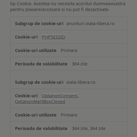
tip Cookie. Acestea nu necesita acordul dumneavoastra
pentru plasare/accesare si nu pot fi dezactivate.
Tehnologii
anunturi.viata-libera.ro
de
tip
PHPSESSID
Cookie
strict
Primare
necesare
364 zile
viata-libera.ro
OptanonConsent
,
OptanonAlertBoxClosed
Primare
364 zile, 364 zile