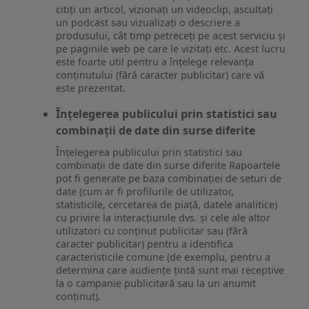
citiți un articol, vizionați un videoclip, ascultați
un podcast sau vizualizați o descriere a
produsului, cât timp petreceți pe acest serviciu și
pe paginile web pe care le vizitați etc. Acest lucru
este foarte util pentru a înțelege relevanța
conținutului (fără caracter publicitar) care vă
este prezentat.
Înțelegerea publicului prin statistici sau
combinații de date din surse diferite
Înțelegerea publicului prin statistici sau
combinații de date din surse diferite Rapoartele
pot fi generate pe baza combinației de seturi de
date (cum ar fi profilurile de utilizator,
statisticile, cercetarea de piață, datele analitice)
cu privire la interacțiunile dvs. și cele ale altor
utilizatori cu conținut publicitar sau (fără
caracter publicitar) pentru a identifica
caracteristicile comune (de exemplu, pentru a
determina care audiențe țintă sunt mai receptive
la o campanie publicitară sau la un anumit
conținut).