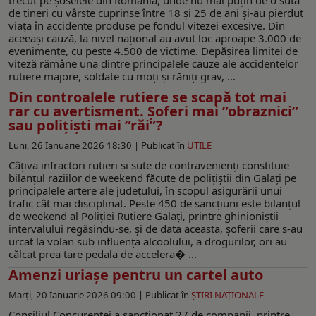
de tineri cu vârste cuprinse între 18 și 25 de ani și-au pierdut
viața în accidente produse pe fondul vitezei excesive. Din
aceeași cauză, la nivel național au avut loc aproape 3.000 de
evenimente, cu peste 4.500 de victime. Depășirea limitei de
viteză rămâne una dintre principalele cauze ale accidentelor
rutiere majore, soldate cu moți și răniți grav, ...
Din controalele rutiere se scapă tot mai
rar cu avertisment. Șoferi mai ”obraznici”
sau polițiști mai ”răi”?
Luni, 26 Ianuarie 2026 18:30 |
Publicat în
UTILE
Câțiva infractori rutieri și sute de contravenienți constituie
bilanțul raziilor de weekend făcute de polițiștii din Galați pe
principalele artere ale județului, în scopul asigurării unui
trafic cât mai disciplinat. Peste 450 de sancțiuni este bilanțul
de weekend al Poliției Rutiere Galați, printre ghinioniștii
intervalului regăsindu-se, și de data aceasta, șoferii care s-au
urcat la volan sub influența alcoolului, a drogurilor, ori au
călcat prea tare pedala de accelera� ...
Amenzi uriașe pentru un cartel auto
Marți, 20 Ianuarie 2026 09:00 |
Publicat în
ŞTIRI NAŢIONALE
Consiliul Concurenței a sancționat 27 de companii, printre