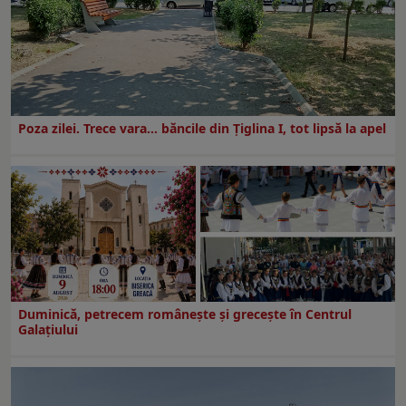
Poza zilei. Trece vara… băncile din Ţiglina I, tot lipsă la apel
Duminică, petrecem româneşte şi greceşte în Centrul
Galaţiului