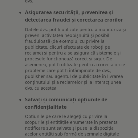
dvs.
Asigurarea securității, prevenirea și
detectarea fraudei și corectarea erorilor
Datele dvs. pot fi utilizate pentru a monitoriza și
preveni activitatea neobișnuită și posibil
frauduloasă (de exemplu, cu privire la
publicitate, clicuri efectuate de roboți pe
reclame) și pentru a se asigura că sistemele și
procesele funcționează corect și sigur. De
asemenea, pot fi utilizate pentru a corecta orice
probleme care pot fi întâmpinate de dvs.,
publisher sau agentul de publicitate în livrarea
conținutului și a reclamelor și la interacțiunea
dvs. cu acestea.
Salvați și comunicați opțiunile de
confidențialitate
Opțiunile pe care le alegeți cu privire la
scopurile și entitățile enumerate în prezenta
notificare sunt salvate și puse la dispoziția
acelor entități sub formă de semnale digitale