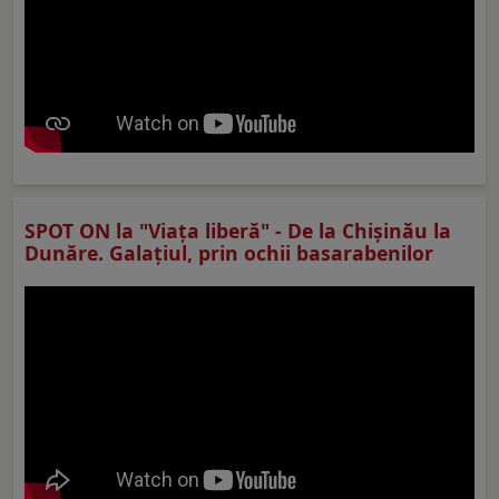
SPOT ON la "Viaţa liberă" - De la Chișinău la
Dunăre. Galațiul, prin ochii basarabenilor