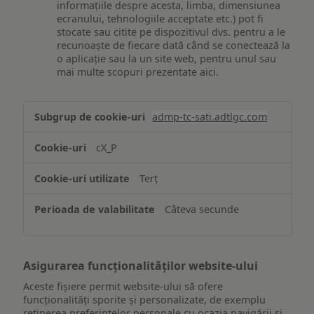
informațiile despre acesta, limba, dimensiunea
ecranului, tehnologiile acceptate etc.) pot fi
stocate sau citite pe dispozitivul dvs. pentru a le
recunoaște de fiecare dată când se conectează la
o aplicație sau la un site web, pentru unul sau
mai multe scopuri prezentate aici.
Stocarea
admp-tc-sati.adtlgc.com
și/sau
accesarea
cX_P
informațiilor
de
Terț
pe
un
Câteva secunde
dispozitiv
Asigurarea funcționalităților website-ului
Aceste fișiere permit website-ului să ofere
funcționalități sporite și personalizate, de exemplu
reţinerea preferinţelor personale cu ocazia navigării și