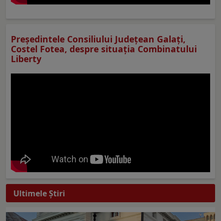
Preşedintele Consiliului Judeţean Galaţi,
Costel Fotea, despre situaţia Combinatului
Liberty
Ultimele Ştiri