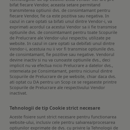
bifat fiecare Vendor, aceasta setare permitand
transmiterea optiunii dvs. de consimtamant pentru
fiecare Vendor, fie ca este pozitiva sau negativa. In
cazul in care optati sa bifati unul dintre Vendor-i, va
exprimati acordul ca acestui Vendor sa ii fie transmise
optiunile dvs. de consimtamant pentru toate Scopurile
de Prelucrare ale Vendor-ului respectiv, utilizate pe
website. In cazul in care optati sa debifati unul dintre
Vendor-i, acestuia nu ii vor fi transmise optiunile dvs.
de consimtamant, fie pozitive sau negative. Vendorul
devine inactiv si nu va cunoaste optiunile dvs., deci
implicit nu va efectua nicio Prelucrare a datelor dvs.,
intemeiata pe Consimtamant, pentru niciunul dintre
Scopurile de Prelucrare de pe website, chiar daca dvs.
ati optat cu DA pentru un Scop ce se regaseste printre
Scopurile de Prelucrare ale respectivului Vendor
inactivat.
Tehnologii de tip Cookie strict necesare
Aceste fisiere sunt strict necesare pentru functionarea
website-ului, inclusiv cele pentru salvarea/procesarea
optiunilor exprimate de dvs. cu privire la Tehnologii de