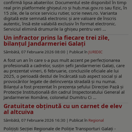
confirmă lipsa abaterilor. Documentul este disponibil în timp
real prin platformele ghișeul.ro și hub.mai.gov.ro sau fizic, în
15 zile, de la orice serviciu rutier, scrie news.ro. Varianta
digitală este semnată electronic și are valoare de înscris
autentic, însă este valabilă exclusiv în format electronic.
Serviciul elimină drumurile la ghișeu pentru veri ...
Un infractor prins la fiecare trei zile,
bilanţul Jandarmeriei Galaţi
Sâmbătă, 07 Februarie 2026 08:00 |
Publicat în
JURIDIC
A fost un an în care s-a pus mult accent pe perfecționarea
profesională a cadrelor, susțin șefii Jandarmeriei Galați, care
au prezentat vineri, 6 februarie, concluziile oficiale ale lui
2025, o perioadă destul de încărcată sub aspect social și al
provocărilor legate de delincvența stradală și nu numai.
Bilanțul a fost prezentat în prezența șefului Direcției Pază și
Protecție Instituțională din cadrul Inspectoratului General al
Jandarmeriei Române, colonelul Dumitru Ci ...
Gratuitate obţinută cu un carnet de elev
al altcuiva
Sâmbătă, 07 Februarie 2026 16:30 |
Publicat în
Regional
Polițiști Secției Regionale de Poliție Transporturi Galați -