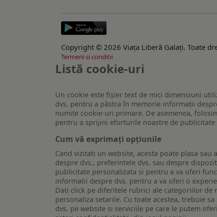
Copyright © 2026 Viaţa Liberă Galaţi. Toate dre
Termeni si conditii
Listă cookie-uri
Un cookie este fişier text de mici dimensiuni utili
dvs. pentru a păstra în memorie informații despre
numite cookie-uri primare. De asemenea, folosim c
pentru a sprijini eforturile noastre de publicitat
Cum vă exprimați opțiunile
Cand vizitati un website, acesta poate plasa sau a
despre dvs., preferintele dvs. sau despre dispozit
publicitate personalizata si pentru a va oferi func
informatii despre dvs. pentru a va oferi o experi
Dati click pe diferitele rubrici ale categoriilor 
personaliza setarile. Cu toate acestea, trebuie s
dvs. pe website si serviciile pe care le putem ofer