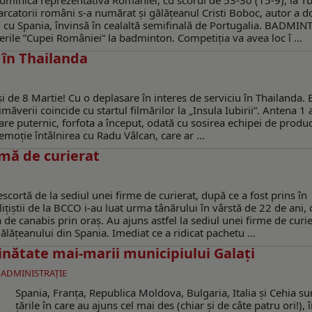
minică reprezentativa României, cu scorul de 53-30 (15-9), la Tbil
rcatorii români s-a numărat și gălățeanul Cristi Boboc, autor a 
i cu Spania, învinsă în cealaltă semifinală de Portugalia. BADMIN
rile ”Cupei României” la badminton. Competiția va avea loc î ...
 în Thailanda
 și de 8 Martie! Cu o deplasare în interes de serviciu în Thailanda. 
ăverii coincide cu startul filmărilor la „Insula Iubirii”. Antena 1 
re puternic, forfota a început, odată cu sosirea echipei de produc
 emoție întâlnirea cu Radu Vâlcan, care ar ...
rmă de curierat
escortă de la sediul unei firme de curierat, după ce a fost prins în
ițiștii de la BCCO i-au luat urma tânărului în vârstă de 22 de ani,
de canabis prin oraș. Au ajuns astfel la sediul unei firme de curie
ălățeanului din Spania. Imediat ce a ridicat pachetu ...
ăinătate mai-marii municipiului Galaţi
- ADMINISTRAŢIE
Spania, Franţa, Republica Moldova, Bulgaria, Italia şi Cehia su
ţările în care au ajuns cel mai des (chiar şi de câte patru ori!), 