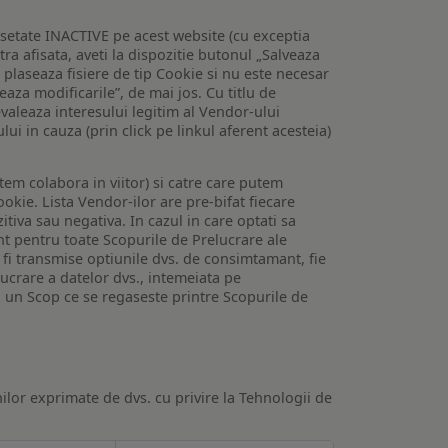
setate INACTIVE pe acest website (cu exceptia
tra afisata, aveti la dispozitie butonul „Salveaza
e plaseaza fisiere de tip Cookie si nu este necesar
veaza modificarile”, de mai jos. Cu titlu de
valeaza interesului legitim al Vendor-ului
lui in cauza (prin click pe linkul aferent acesteia)
utem colabora in viitor) si catre care putem
okie. Lista Vendor-ilor are pre-bifat fiecare
iva sau negativa. In cazul in care optati sa
nt pentru toate Scopurile de Prelucrare ale
or fi transmise optiunile dvs. de consimtamant, fie
lucrare a datelor dvs., intemeiata pe
 un Scop ce se regaseste printre Scopurile de
ilor exprimate de dvs. cu privire la Tehnologii de