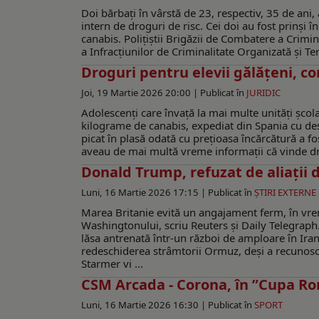
Doi bărbați în vârstă de 23, respectiv, 35 de ani, 
intern de droguri de risc. Cei doi au fost prinși î
canabis. Polițiștii Brigăzii de Combatere a Crimin
a Infracțiunilor de Criminalitate Organizată și Tero
Droguri pentru elevii gălăţeni, co
Joi, 19 Martie 2026 20:00 |
Publicat în
JURIDIC
Adolescenți care învață la mai multe unități școl
kilograme de canabis, expediat din Spania cu desti
picat în plasă odată cu prețioasa încărcătură a fo
aveau de mai multă vreme informații că vinde drogu
Donald Trump, refuzat de aliații
Luni, 16 Martie 2026 17:15 |
Publicat în
ŞTIRI EXTERNE
Marea Britanie evită un angajament ferm, în vreme
Washingtonului, scriu Reuters și Daily Telegraph.
lăsa antrenată într-un război de amploare în Iran,
redeschiderea strâmtorii Ormuz, deși a recunoscu
Starmer vi ...
CSM Arcada - Corona, în ”Cupa Ro
Luni, 16 Martie 2026 16:30 |
Publicat în
SPORT