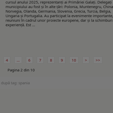
cursul anului 2025, reprezentanţi ai Primăriei Galaţi. Delegaţi 
municipiului au fost şi în alte ţări: Polonia, Muntenegru, China
Norvegia, Olanda, Germania, Slovenia, Grecia, Turcia, Belgia,
Ungaria şi Portugalia. Au participat la evenimente importante,
reuniuni în cadrul unor proiecte europene, dar şi la schimburi
experienţă. Est ...
4
...
6
7
8
9
10
Pagina 2 din 10
 după tag: spania