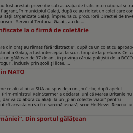
au fost arestați preventiv sub acuzația de trafic internațional și tra
n flagrant, în municipiul Galați, după ce au ridicat un colet care co
alității Organizate Galați, împreună cu procurorii Direcției de Inv
rism - Serviciul Teritorial Galați, au do ...
nfiscate la o firmă de coletărie
are din oraș au rămas fără ”distracție”, după ce un colet cu aproa
nația Galați, a fost interceptat la scurt timp de la preluare. Cel c
st un gălățean de 37 de ani, în privința căruia polițiștii de la BCCO
ri, inclusiv prin școli și licee. ...
 din NATO
 ce alți aliați ai SUA au spus deja un „nu” clar, după apelul
 Prim-ministrul Keir Starmer a declarat luni că Marea Britanie nu
 dar va colabora cu aliații la un „plan colectiv viabil” pentru
t că aceasta nu va fi o sarcină ușoară, scrie HotNews. Reacția lui
mâniei”. Din sportul gălățean