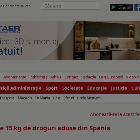
ila Constanţa Tulcea
i
Abonamente
Publicitate
Arhiva
Contact
Redacția
Bani Europeni
Video 
itică Administrație
Sport
Societate
Educație
Justiție
Cul
Diaspora
Magazin
TV Mania
Utile
Sfaturi
Unde Mergem
Abonează-te la acest f
te 15 kg de droguri aduse din Spania