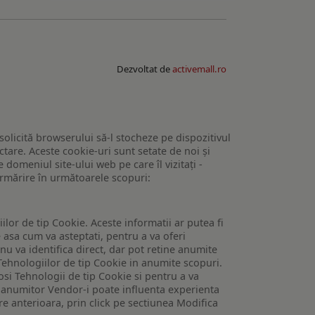
Dezvoltat de
activemall.ro
 solicită browserului să-l stocheze pe dispozitivul
tare. Aceste cookie-uri sunt setate de noi și
domeniul site-ului web pe care îl vizitați -
 urmărire în următoarele scopuri:
lor de tip Cookie. Aceste informatii ar putea fi
e asa cum va asteptati, pentru a va oferi
 nu va identifica direct, dar pot retine anumite
Tehnologiilor de tip Cookie in anumite scopuri.
losi Tehnologii de tip Cookie si pentru a va
 a anumitor Vendor-i poate influenta experienta
are anterioara, prin click pe sectiunea Modifica