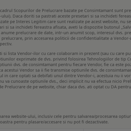
n cadrul Scopurilor de Prelucrare bazate pe Consimtamant sunt pre
lui). Daca doriti sa pastrati aceste presetari si sa inchideti fereas
bazate pe Interes Legitim care sunt realizate pe acest website, nu s
i si sa inchideti fereastra afisata, aveti la dispozitie butonul „Sal
o anume prelucrare de date, intr-un anumit scop, interesul dvs. pre
a prelucrare, prin accesarea politicii de confidentialitate a Vendor-u
pectiv.
iti si lista Vendor-ilor cu care colaboram in prezent (sau cu care p
iunilor exprimate de dvs. privind folosirea Tehnologiilor de tip Co
iunii dvs. de consimtamant pentru fiecare Vendor, fie ca este pozit
 ca acestui Vendor sa ii fie transmise optiunile dvs. de consimtama
ul in care optati sa debifati unul dintre Vendor-i, acestuia nu ii v
nu va cunoaste optiunile dvs., deci implicit nu va efectua nicio Pre
e Prelucrare de pe website, chiar daca dvs. ati optat cu DA pentru
narea website-ului, inclusiv cele pentru salvarea/procesarea optiun
astra pentru plasare/accesare si nu pot fi dezactivate.