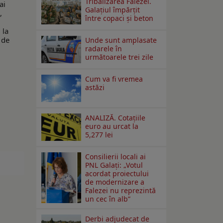
Tribalizarea Falezei.
ai
Galațiul împărțit
,
între copaci și beton
 la
 de
Unde sunt amplasate
radarele în
următoarele trei zile
Cum va fi vremea
astăzi
ANALIZĂ. Cotațiile
euro au urcat la
5,277 lei
Consilierii locali ai
PNL Galaţi: „Votul
acordat proiectului
de modernizare a
Falezei nu reprezintă
un cec în alb”
Derbi adjudecat de