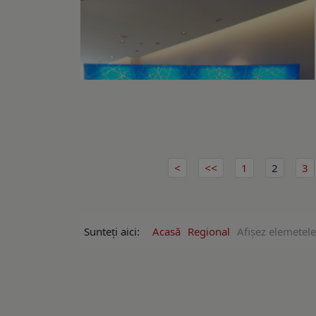
1
2
3
Sunteți aici:
Acasă
Regional
Afişez elemetele