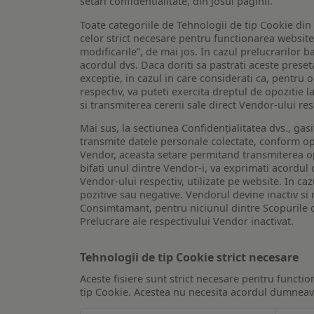
setari confidentialitate, din josul paginii.
Toate categoriile de Tehnologii de tip Cookie di
celor strict necesare pentru functionarea website-u
modificarile”, de mai jos. In cazul prelucrarilor 
acordul dvs. Daca doriti sa pastrati aceste presetar
exceptie, in cazul in care considerati ca, pentru 
respectiv, va puteti exercita dreptul de opozitie l
si transmiterea cererii sale direct Vendor-ului res
Mai sus, la sectiunea Confidențialitatea dvs., gas
transmite datele personale colectate, conform opt
Vendor, aceasta setare permitand transmiterea opt
bifati unul dintre Vendor-i, va exprimati acordul
Vendor-ului respectiv, utilizate pe website. In caz
pozitive sau negative. Vendorul devine inactiv si 
Consimtamant, pentru niciunul dintre Scopurile d
Prelucrare ale respectivului Vendor inactivat.
Tehnologii de tip Cookie strict necesare
Aceste fisiere sunt strict necesare pentru functio
tip Cookie. Acestea nu necesita acordul dumneavo