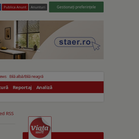
Gestionați preferințele
Publica Anunt
Anunturi
News
Bilă albă/Bilă neagră
tură
Reportaj
Analiză
eed RSS