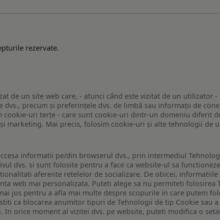
pturile rezervate.
zat de un site web care, - atunci când este vizitat de un utilizator -
 dvs., precum și preferințele dvs. de limbă sau informații de conec
ookie-uri terțe - care sunt cookie-uri dintr-un domeniu diferit de 
e și marketing. Mai precis, folosim cookie-uri și alte tehnologii de
ccesa informatii pe/din browserul dvs., prin intermediul Tehnologii
ivul dvs. si sunt folosite pentru a face ca website-ul sa functionez
tionalitati aferente retelelor de socializare. De obicei, informatiile
enta web mai personalizata. Puteti alege sa nu permiteti folosirea 
de mai jos pentru a afla mai multe despre scopurile in care putem fo
a stiti ca blocarea anumitor tipuri de Tehnologii de tip Cookie sau
i. In orice moment al vizitei dvs. pe website, puteti modifica o set