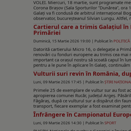
VOLEI. Miercuri, 18 martie, sunt programate mec
Corona Brașov (Sala Sporturilor ”Dunărea”, ora 1
Galați va fi condusă de arbitrul internațional Bo
observator, bucureșteanul Silvian Lungu. Altfel, 
Cartierul care a trimis Galaţiul î
Primăriei
Duminică, 15 Martie 2026 19:00 |
Publicat în
POLITICĂ
Datorită cartierului Micro 16, o delegaţie a Primăr
renovări cu fonduri europene au trimis cea mai n
important ca oraşul nostru să scoată capul în lume
pentru a le pune în aplicare în Galaţi, continuăm 
Vulturii suri revin în România, du
Luni, 09 Martie 2026 17:45 |
Publicat în
ŞTIRI NAŢIONA
Primele 25 de exemplare de vultur sur au fost ad
apropierea comunei Rucăr, județul Argeș. Păsăril
Făgăraș, după ce vulturul sur a dispărut din fau
transport, fiecare exemplar a fost examinat pentru 
Înfrângere în Campionatul Europe
Luni, 09 Martie 2026 14:30 |
Publicat în
SPORT