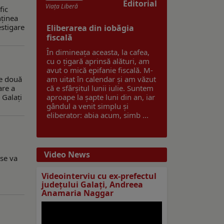
Editorial
Viaţa Liberă
fic
nținea
estigare
Eliberarea din iobăgia
fiscală
În dimineața aceasta, la cafea,
cu o țigară aprinsă alături, am
avut o mică epifanie fiscală. M-
pe două
am uitat în calendar și am văzut
are a
că e sfârșitul lunii iulie. Suntem
 Galați
aproape la șapte luni din an, iar
gândul a venit simplu și
eliberator: abia acum, simb ...
Video News
 se va
Videointerviu cu ex-prefectul
judeţului Galaţi, Andreea
Anamaria Naggar