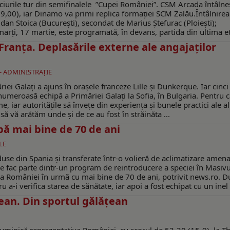
iurile tur din semifinalele ”Cupei României”. CSM Arcada întâlne
9,00), iar Dinamo va primi replica formaţiei SCM Zalău.Întâlnirea
gdan Stoica (București), secondat de Marius Ștefurac (Ploiești);
marți, 17 martie, este programată, în devans, partida din ultima et
n Franţa. Deplasările externe ale angajaţilor
 - ADMINISTRAŢIE
iei Galaţi a ajuns în oraşele franceze Lille şi Dunkerque. Iar cinci
umeroasă echipă a Primăriei Galaţi la Sofia, în Bulgaria. Pentru c
, iar autorităţile să înveţe din experienţa şi bunele practici ale al
să vă arătăm unde şi de ce au fost în străinăta ...
pă mai bine de 70 de ani
LE
use din Spania și transferate într-o volieră de aclimatizare amena
e fac parte dintr-un program de reintroducere a speciei în Masivu
na României în urmă cu mai bine de 70 de ani, potrivit news.ro. 
a-i verifica starea de sănătate, iar apoi a fost echipat cu un inel 
an. Din sportul gălățean