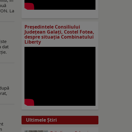
isi, în
două
TON. La
Preşedintele Consiliului
Judeţean Galaţi, Costel Fotea,
despre situaţia Combinatului
Este
Liberty
a dat
ție.
 după
rat,
Ultimele Ştiri
nt
în