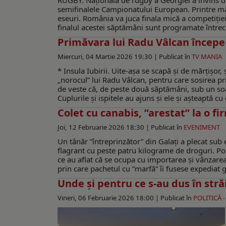
RUGBY. Naționala de rugby a Georgiei a învins du
semifinalele Campionatului European. Printre ma
eseuri. România va juca finala mică a competiție
finalul acestei săptămâni sunt programate întrece
Primăvara lui Radu Vâlcan începe
Miercuri, 04 Martie 2026 19:30 |
Publicat în
TV MANIA
* Insula Iubirii. Uite-așa se scapă și de mărțișor,
„norocul” lui Radu Vâlcan, pentru care sosirea prim
de veste că, de peste două săptămâni, sub un soa
Cuplurile și ispitele au ajuns și ele și așteaptă cu
Colet cu canabis, ”arestat” la o fi
Joi, 12 Februarie 2026 18:30 |
Publicat în
EVENIMENT
Un tânăr ”întreprinzător” din Galați a plecat sub 
flagrant cu peste patru kilograme de droguri. Pol
ce au aflat că se ocupa cu importarea și vânzarea 
prin care pachetul cu ”marfă” îi fusese expediat g
Unde şi pentru ce s-au dus în str
Vineri, 06 Februarie 2026 18:00 |
Publicat în
POLITICĂ 