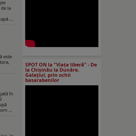
ște
 de la
apă ...
ă este
tora,
SPOT ON la "Viaţa liberă" - De
la Chișinău la Dunăre.
Galațiul, prin ochii
basarabenilor
jată în
l
După
orn ...