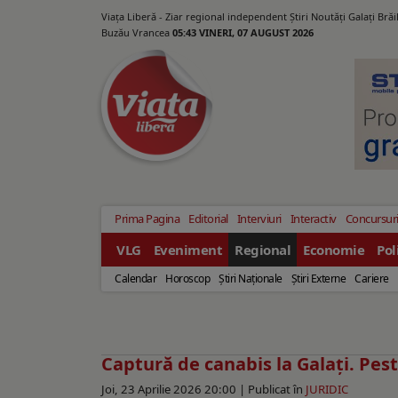
Viața Liberă - Ziar regional independent Știri Noutăți Galaţi Bră
Buzău Vrancea
05:43 VINERI, 07 AUGUST 2026
Prima Pagina
Editorial
Interviuri
Interactiv
Concursur
VLG
Eveniment
Regional
Economie
Pol
Calendar
Horoscop
Ştiri Naţionale
Ştiri Externe
Cariere
Captură de canabis la Galați. Pes
Joi, 23 Aprilie 2026 20:00 |
Publicat în
JURIDIC