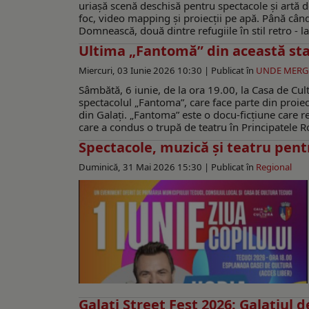
uriașă scenă deschisă pentru spectacole și artă de 
foc, video mapping și proiecții pe apă. Până când 
Domnească, două dintre refugiile în stil retro - la
Ultima „Fantomă” din această st
Miercuri, 03 Iunie 2026 10:30 |
Publicat în
UNDE MER
Sâmbătă, 6 iunie, de la ora 19.00, la Casa de Cult
spectacolul „Fantoma”, care face parte din proiec
din Galaţi. „Fantoma” este o docu-ficțiune care r
care a condus o trupă de teatru în Principatele R
Spectacole, muzică și teatru pentru
Duminică, 31 Mai 2026 15:30 |
Publicat în
Regional
Galați Street Fest 2026: Galațiul 