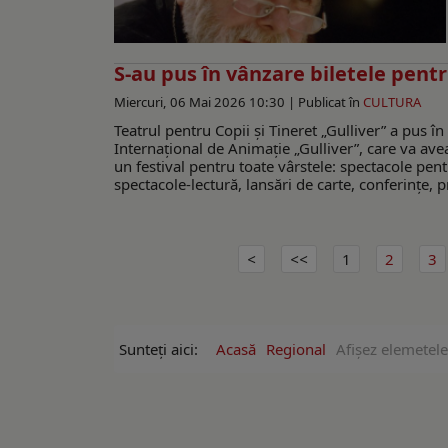
S-au pus în vânzare biletele pentr
Miercuri, 06 Mai 2026 10:30 |
Publicat în
CULTURA
Teatrul pentru Copii și Tineret „Gulliver” a pus în
Internațional de Animație „Gulliver”, care va ave
un festival pentru toate vârstele: spectacole pentr
spectacole-lectură, lansări de carte, conferințe, pr
1
2
3
Sunteți aici:
Acasă
Regional
Afişez elemetele