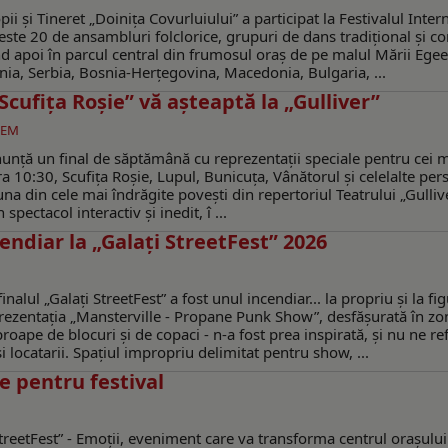
i și Tineret „Doinița Covurluiului” a participat la Festivalul Inter
Peste 20 de ansambluri folclorice, grupuri de dans tradițional și co
nd apoi în parcul central din frumosul oraș de pe malul Mării Egee
lonia, Serbia, Bosnia-Herțegovina, Macedonia, Bulgaria, ...
Scufița Roșie” vă așteaptă la „Gulliver”
GEM
anunță un final de săptămână cu reprezentații speciale pentru cei mi
a 10:30, Scufiţa Roşie, Lupul, Bunicuţa, Vânătorul şi celelalte per
-una din cele mai îndrăgite povești din repertoriul Teatrului „Gulliv
spectacol interactiv şi inedit, î ...
cendiar la „Galați StreetFest” 2026
alul „Galați StreetFest” a fost unul incendiar... la propriu și la fig
eprezentația „Mansterville - Propane Punk Show”, desfăşurată în zo
oape de blocuri și de copaci - n-a fost prea inspirată, și nu ne re
i locatarii. Spațiul impropriu delimitat pentru show, ...
e pentru festival
reetFest” - Emoții, eveniment care va transforma centrul orașului 