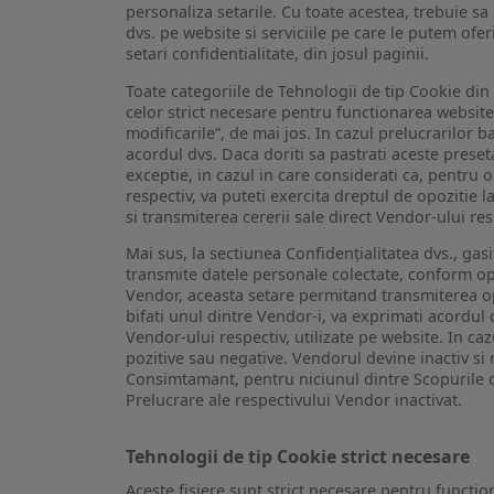
personaliza setarile. Cu toate acestea, trebuie s
dvs. pe website si serviciile pe care le putem ofer
setari confidentialitate, din josul paginii.
Toate categoriile de Tehnologii de tip Cookie di
celor strict necesare pentru functionarea website-u
modificarile”, de mai jos. In cazul prelucrarilor 
acordul dvs. Daca doriti sa pastrati aceste presetar
exceptie, in cazul in care considerati ca, pentru 
respectiv, va puteti exercita dreptul de opozitie l
si transmiterea cererii sale direct Vendor-ului res
Mai sus, la sectiunea Confidențialitatea dvs., gas
transmite datele personale colectate, conform opt
Vendor, aceasta setare permitand transmiterea opt
bifati unul dintre Vendor-i, va exprimati acordul
Vendor-ului respectiv, utilizate pe website. In caz
pozitive sau negative. Vendorul devine inactiv si 
Consimtamant, pentru niciunul dintre Scopurile d
Prelucrare ale respectivului Vendor inactivat.
Tehnologii de tip Cookie strict necesare
Aceste fisiere sunt strict necesare pentru functio