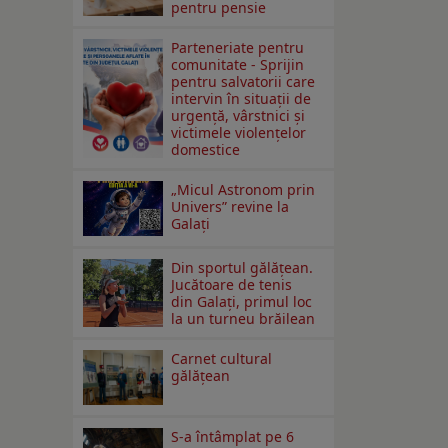
pentru pensie
Parteneriate pentru
comunitate - Sprijin
pentru salvatorii care
intervin în situații de
urgență, vârstnici și
victimele violențelor
domestice
„Micul Astronom prin
Univers” revine la
Galați
Din sportul gălățean.
Jucătoare de tenis
din Galați, primul loc
la un turneu brăilean
Carnet cultural
gălăţean
S-a întâmplat pe 6