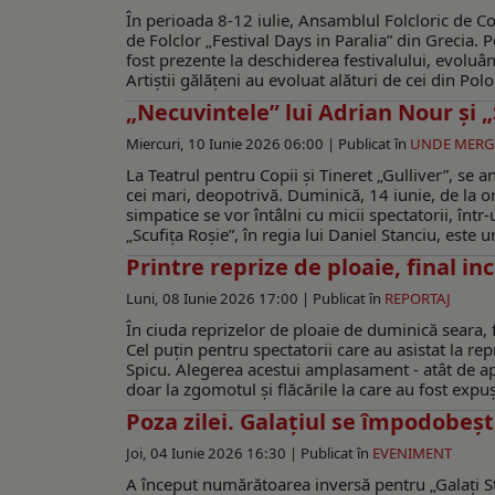
În perioada 8-12 iulie, Ansamblul Folcloric de Copi
de Folclor „Festival Days in Paralia” din Grecia. 
fost prezente la deschiderea festivalului, evoluâ
Artiștii gălățeni au evoluat alături de cei din Po
„Necuvintele” lui Adrian Nour și „
Miercuri, 10 Iunie 2026 06:00 |
Publicat în
UNDE MER
La Teatrul pentru Copii și Tineret „Gulliver”, se 
cei mari, deopotrivă. Duminică, 14 iunie, de la or
simpatice se vor întâlni cu micii spectatorii, într
„Scufița Roşie”, în regia lui Daniel Stanciu, este un 
Printre reprize de ploaie, final in
Luni, 08 Iunie 2026 17:00 |
Publicat în
REPORTAJ
În ciuda reprizelor de ploaie de duminică seara, fin
Cel puțin pentru spectatorii care au asistat la r
Spicu. Alegerea acestui amplasament - atât de apr
doar la zgomotul și flăcările la care au fost expuș
Poza zilei. Galațiul se împodobeșt
Joi, 04 Iunie 2026 16:30 |
Publicat în
EVENIMENT
A început numărătoarea inversă pentru „Galați St