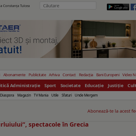
ila Constanţa Tulcea
i
Abonamente
Publicitate
Arhiva
Contact
Redacția
Bani Europeni
Video 
itică Administrație
Sport
Societate
Educație
Justiție
Cul
Diaspora
Magazin
TV Mania
Utile
Sfaturi
Unde Mergem
Abonează-te la acest f
luiului”, spectacole în Grecia