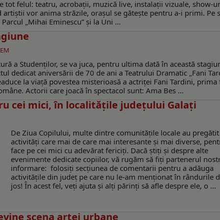
tot felul: teatru, acrobații, muzică live, instalații vizuale, show-u
artiștii vor anima străzile, orașul se gătește pentru a-i primi. Pe 
 Parcul „Mihai Eminescu” și la Uni ...
agiune
GEM
ură a Studenților, se va juca, pentru ultima dată în această stagiu
tul dedicat aniversării de 70 de ani a Teatrului Dramatic „Fani Tar
eaduce la viață povestea misterioasă a actriței Fani Tardini, prima
omâne. Actorii care joacă în spectacol sunt: Ama Bes ...
 cei mici, în localităţile județului Galaţi
De Ziua Copilului, multe dintre comunitățile locale au pregătit
activități care mai de care mai interesante și mai diverse, pent
face pe cei mici cu adevărat fericiți. Dacă ştiţi şi despre alte
evenimente dedicate copiilor, vă rugăm să fiți partenerul nost
informare: folosiți secțiunea de comentarii pentru a adăuga
activitățile din județ pe care nu le-am menționat în rândurile 
jos! În acest fel, veți ajuta și alți părinți să afle despre ele, o ...
devine scena artei urbane