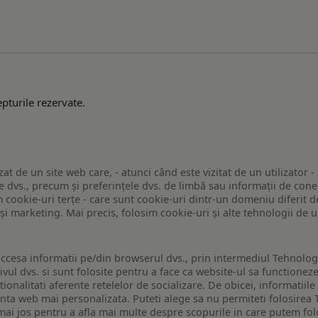
pturile rezervate.
zat de un site web care, - atunci când este vizitat de un utilizator -
 dvs., precum și preferințele dvs. de limbă sau informații de conec
ookie-uri terțe - care sunt cookie-uri dintr-un domeniu diferit de 
e și marketing. Mai precis, folosim cookie-uri și alte tehnologii de
ccesa informatii pe/din browserul dvs., prin intermediul Tehnologii
ivul dvs. si sunt folosite pentru a face ca website-ul sa functionez
tionalitati aferente retelelor de socializare. De obicei, informatiile
enta web mai personalizata. Puteti alege sa nu permiteti folosirea 
de mai jos pentru a afla mai multe despre scopurile in care putem fo