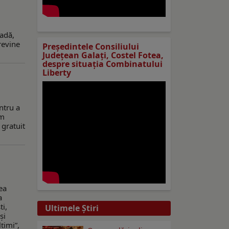
oadă,
revine
Preşedintele Consiliului
Judeţean Galaţi, Costel Fotea,
despre situaţia Combinatului
Liberty
ntru a
am
 gratuit
ea
a
ti,
Ultimele Ştiri
și
țimi”,