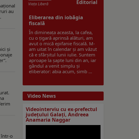
Editorial
Viaţa Liberă
național
ruri au
.
Eliberarea din iobăgia
fiscală
În dimineața aceasta, la cafea,
cu o țigară aprinsă alături, am
avut o mică epifanie fiscală. M-
ci și
am uitat în calendar și am văzut
sonaje
că e sfârșitul lunii iulie. Suntem
er”.
aproape la șapte luni din an, iar
gândul a venit simplu și
eliberator: abia acum, simb ...
urat.
Video News
na
ferim
Videointerviu cu ex-prefectul
judeţului Galaţi, Andreea
Anamaria Naggar
într-o