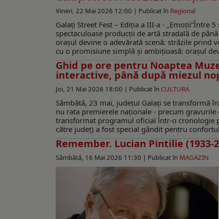
Vineri, 22 Mai 2026 12:00 |
Publicat în
Regional
Galați Street Fest – Ediția a III-a - „Emoții”Între
spectaculoase producții de artă stradală de până a
orașul devine o adevărată scenă: străzile prind vo
cu o promisiune simplă și ambițioasă: orașul devin
Ghid pe ore pentru Noaptea Muzeel
interactive, până după miezul nop
Joi, 21 Mai 2026 18:00 |
Publicat în
CULTURA
Sâmbătă, 23 mai, județul Galați se transformă înt
nu rata premierele naționale - precum gravurile 
transformat programul oficial într-o cronologie pe 
către județ) a fost special gândit pentru confortul
Remember. Lucian Pintilie (1933-2
Sâmbătă, 16 Mai 2026 11:30 |
Publicat în
MAGAZIN