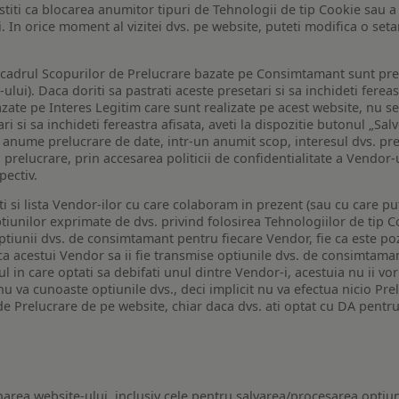
a stiti ca blocarea anumitor tipuri de Tehnologii de tip Cookie sau
i. In orice moment al vizitei dvs. pe website, puteti modifica o set
n cadrul Scopurilor de Prelucrare bazate pe Consimtamant sunt pre
lui). Daca doriti sa pastrati aceste presetari si sa inchideti fereas
bazate pe Interes Legitim care sunt realizate pe acest website, nu s
i si sa inchideti fereastra afisata, aveti la dispozitie butonul „Sal
o anume prelucrare de date, intr-un anumit scop, interesul dvs. pre
a prelucrare, prin accesarea politicii de confidentialitate a Vendor-u
pectiv.
iti si lista Vendor-ilor cu care colaboram in prezent (sau cu care p
iunilor exprimate de dvs. privind folosirea Tehnologiilor de tip Co
iunii dvs. de consimtamant pentru fiecare Vendor, fie ca este pozit
 ca acestui Vendor sa ii fie transmise optiunile dvs. de consimtama
ul in care optati sa debifati unul dintre Vendor-i, acestuia nu ii v
nu va cunoaste optiunile dvs., deci implicit nu va efectua nicio Pre
e Prelucrare de pe website, chiar daca dvs. ati optat cu DA pentru
narea website-ului, inclusiv cele pentru salvarea/procesarea optiun