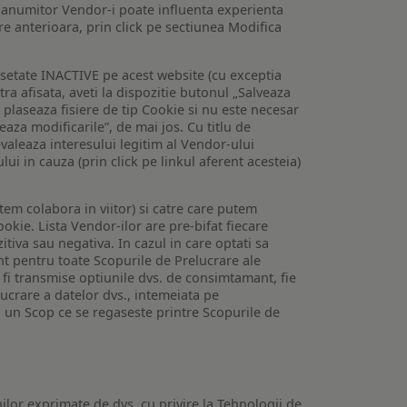
 a anumitor Vendor-i poate influenta experienta
are anterioara, prin click pe sectiunea Modifica
setate INACTIVE pe acest website (cu exceptia
tra afisata, aveti la dispozitie butonul „Salveaza
e plaseaza fisiere de tip Cookie si nu este necesar
veaza modificarile”, de mai jos. Cu titlu de
valeaza interesului legitim al Vendor-ului
lui in cauza (prin click pe linkul aferent acesteia)
utem colabora in viitor) si catre care putem
okie. Lista Vendor-ilor are pre-bifat fiecare
iva sau negativa. In cazul in care optati sa
nt pentru toate Scopurile de Prelucrare ale
or fi transmise optiunile dvs. de consimtamant, fie
lucrare a datelor dvs., intemeiata pe
 un Scop ce se regaseste printre Scopurile de
ilor exprimate de dvs. cu privire la Tehnologii de