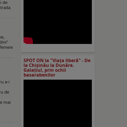
ri de
strada
ne,
dini”
 femeie
SPOT ON la "Viaţa liberă" - De
la Chișinău la Dunăre.
Galațiul, prin ochii
basarabenilor
ru a-i
ru de
de mai