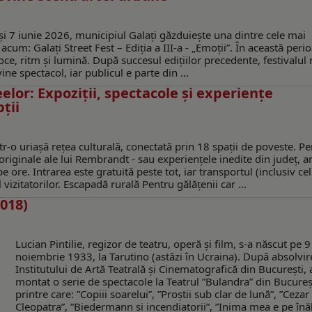
 5 și 7 iunie 2026, municipiul Galați găzduiește una dintre cele mai
cum: Galați Street Fest – Ediția a III-a - „Emoții”. În această peri
ce, ritm și lumină. După succesul edițiilor precedente, festivalul 
e spectacol, iar publicul e parte din ...
or: Expoziţii, spectacole și experiențe
ții
r-o uriașă rețea culturală, conectată prin 18 spații de poveste. Pe
originale ale lui Rembrandt - sau experiențele inedite din județ, 
ore. Intrarea este gratuită peste tot, iar transportul (inclusiv cel
 vizitatorilor. Escapadă rurală Pentru gălățenii car ...
018)
Lucian Pintilie, regizor de teatru, operă și film, s-a născut pe 9
noiembrie 1933, la Tarutino (astăzi în Ucraina). După absolvir
Institutului de Artă Teatrală și Cinematografică din București, 
montat o serie de spectacole la Teatrul ”Bulandra” din Bucureș
printre care: ”Copiii soarelui”, ”Proștii sub clar de lună”, ”Cezar 
Cleopatra”, ”Biedermann și incendiatorii”, ”Inima mea e pe înăl