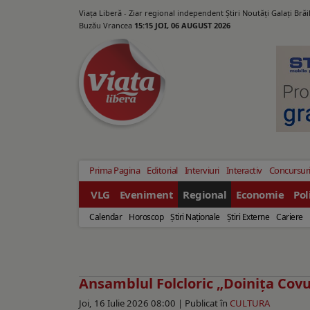
Viața Liberă - Ziar regional independent Știri Noutăți Galaţi Bră
Buzău Vrancea
15:15 JOI, 06 AUGUST 2026
Prima Pagina
Editorial
Interviuri
Interactiv
Concursur
VLG
Eveniment
Regional
Economie
Pol
Calendar
Horoscop
Ştiri Naţionale
Ştiri Externe
Cariere
Ansamblul Folcloric „Doinița Covur
Joi, 16 Iulie 2026 08:00 |
Publicat în
CULTURA