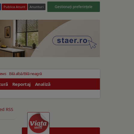
Gestionați preferințele
Publica Anunt
Anunturi
News
Bilă albă/Bilă neagră
tură
Reportaj
Analiză
eed RSS