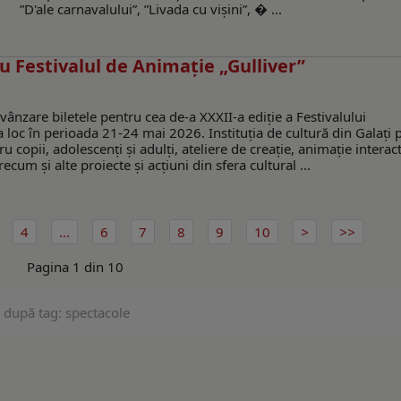
”D'ale carnavalului”, ”Livada cu vișini”, � ...
u Festivalul de Animație „Gulliver”
 vânzare biletele pentru cea de-a XXXII-a ediție a Festivalului
a loc în perioada 21-24 mai 2026. Instituția de cultură din Galați
u copii, adolescenți și adulți, ateliere de creație, animație interact
ecum și alte proiecte și acțiuni din sfera cultural ...
4
...
6
7
8
9
10
Pagina 1 din 10
 după tag: spectacole