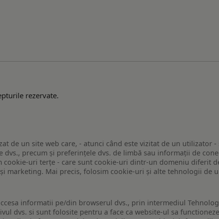
pturile rezervate.
zat de un site web care, - atunci când este vizitat de un utilizator -
 dvs., precum și preferințele dvs. de limbă sau informații de conec
ookie-uri terțe - care sunt cookie-uri dintr-un domeniu diferit de 
e și marketing. Mai precis, folosim cookie-uri și alte tehnologii de
ccesa informatii pe/din browserul dvs., prin intermediul Tehnologii
ivul dvs. si sunt folosite pentru a face ca website-ul sa functionez