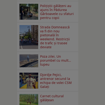
Polițiștii gălățeni au
ajuns în Pădurea
Gârboavele cu sfaturi
pentru copii
Strada Domnească
va fi din nou
pietonală în
weekend. Restricţii
de trafic şi trasee
deviate
Poza zilei. Un
porumbel cu mult…
tupeu
Djordje Pejici,
antrenor secund la
echipa de volei CSM
Galați
Carnet cultural
gălăţean