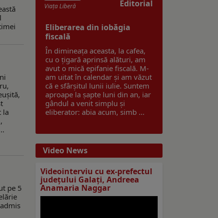
Editorial
Viaţa Liberă
eastă
l
timei
Eliberarea din iobăgia
fiscală
În dimineața aceasta, la cafea,
cu o țigară aprinsă alături, am
avut o mică epifanie fiscală. M-
ni
am uitat în calendar și am văzut
ru,
că e sfârșitul lunii iulie. Suntem
euşită,
aproape la șapte luni din an, iar
t
gândul a venit simplu și
 la
eliberator: abia acum, simb ...
,
..
Video News
Videointerviu cu ex-prefectul
judeţului Galaţi, Andreea
Anamaria Naggar
ut pe 5
elărie
t admis