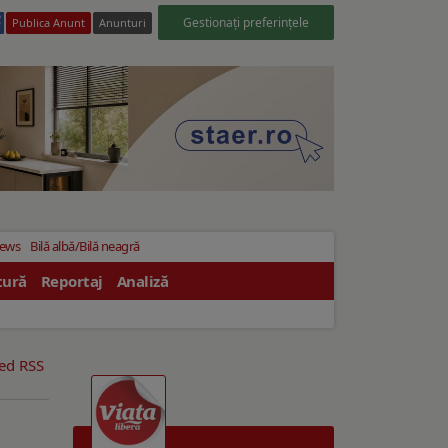
Gestionați preferințele
Publica Anunt
Anunturi
News
Bilă albă/Bilă neagră
tură
Reportaj
Analiză
eed RSS