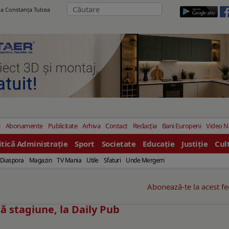
ila Constanţa Tulcea
i
Abonamente
Publicitate
Arhiva
Contact
Redacția
Bani Europeni
Video 
itică Administrație
Sport
Societate
Educație
Justiție
Cul
Diaspora
Magazin
TV Mania
Utile
Sfaturi
Unde Mergem
Abonează-te la acest f
ă stagiune, la Daily Pub