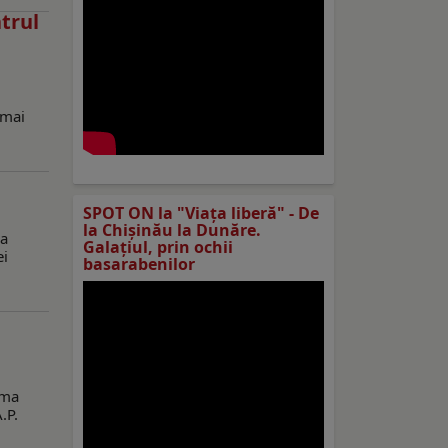
atrul
 mai
SPOT ON la "Viaţa liberă" - De
la Chișinău la Dunăre.
ra
Galațiul, prin ochii
ei
basarabenilor
ima
.P.