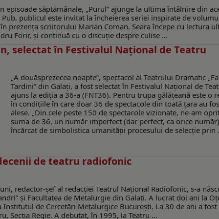
 în episoade săptămânale, „Purul” ajunge la ultima întâlnire din ac
y Pub, publicul este invitat la încheierea seriei inspirate de volumu
, în prezența scriitorului Marian Coman. Seara începe cu lectura ul
ru Forir, și continuă cu o discuție despre culise ...
, selectat în Festivalul Național de Teatru
„A douăsprezecea noapte”, spectacol al Teatrului Dramatic „Fa
Tardini” din Galaţi, a fost selectat în Festivalul Naţional de Teat
ajuns la ediţia a 36-a (FNT36). Pentru trupa gălăţeană este o r
în condiţiile în care doar 36 de spectacole din toată ţara au fos
alese. „Din cele peste 150 de spectacole vizionate, ne-am oprit
suma de 36, un număr imperfect (dar perfect, ca orice număr)
încărcat de simbolistica umanității procesului de selecție prin .
decenii de teatru radiofonic
siuni, redactor-șef al redacției Teatrul Național Radiofonic, s-a născ
andri” și Facultatea de Metalurgie din Galaţi. A lucrat doi ani la Oţ
a Institutul de Cercetări Metalurgice Bucureşti. La 30 de ani a fos
u, Secţia Regie. A debutat, în 1995, la Teatru ...