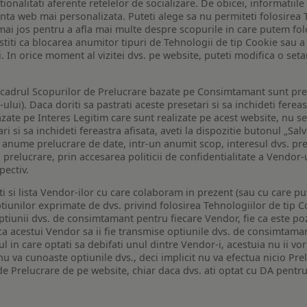
tionalitati aferente retelelor de socializare. De obicei, informatiile
enta web mai personalizata. Puteti alege sa nu permiteti folosirea 
de mai jos pentru a afla mai multe despre scopurile in care putem fo
a stiti ca blocarea anumitor tipuri de Tehnologii de tip Cookie sau
i. In orice moment al vizitei dvs. pe website, puteti modifica o set
n cadrul Scopurilor de Prelucrare bazate pe Consimtamant sunt pre
lui). Daca doriti sa pastrati aceste presetari si sa inchideti fereas
bazate pe Interes Legitim care sunt realizate pe acest website, nu s
i si sa inchideti fereastra afisata, aveti la dispozitie butonul „Sal
o anume prelucrare de date, intr-un anumit scop, interesul dvs. pre
a prelucrare, prin accesarea politicii de confidentialitate a Vendor-u
pectiv.
iti si lista Vendor-ilor cu care colaboram in prezent (sau cu care p
iunilor exprimate de dvs. privind folosirea Tehnologiilor de tip Co
iunii dvs. de consimtamant pentru fiecare Vendor, fie ca este pozit
 ca acestui Vendor sa ii fie transmise optiunile dvs. de consimtama
ul in care optati sa debifati unul dintre Vendor-i, acestuia nu ii v
nu va cunoaste optiunile dvs., deci implicit nu va efectua nicio Pre
e Prelucrare de pe website, chiar daca dvs. ati optat cu DA pentru