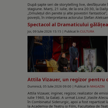
După șapte seri de storytelling live, desfășurate
stagiune. Marți, 21 iulie, de la ora 20:30, la Dail
„Omulețul din perete și alte povestiri fantastice”
povești, în interpretarea actorului Ștefan Aleksand
Spectacol al Dramaticului gălăţean
Joi, 09 Iulie 2026 15:15 |
Publicat în
CULTURA
Attila Vizauer, un regizor pentru 
Duminică, 05 Iulie 2026 09:00 |
Publicat în
MAGAZIN
Attila Vizauer, inginer, regizor, realizator de emi
iulie 1960, la Galaţi. A urmat Liceul „Vasile Alecs
în Combinatul Siderurgic, apoi a fost repartizat l
la Academia de Teatru și Film, Facultatea de Teatr