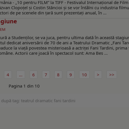
ânia - „10 pentru FILM” la TIFF - Festivalul Internațional de Film
zvan Clopoțel și Costin Stăncioi și se vor întâlni cu industria filmu
ctori de pe scenele din țară sunt prezentați anual, în ...
agiune
GEM
ură a Studenților, se va juca, pentru ultima dată în această stagiu
tul dedicat aniversării de 70 de ani a Teatrului Dramatic „Fani Tar
eaduce la viață povestea misterioasă a actriței Fani Tardini, prima
omâne. Actorii care joacă în spectacol sunt: Ama Bes ...
4
...
6
7
8
9
10
Pagina 1 din 10
 după tag: teatrul dramatic fani tardini