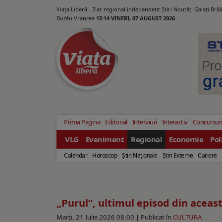
Viața Liberă - Ziar regional independent Știri Noutăți Galaţi Bră
Buzău Vrancea
15:14 VINERI, 07 AUGUST 2026
Prima Pagina
Editorial
Interviuri
Interactiv
Concursur
VLG
Eveniment
Regional
Economie
Pol
Calendar
Horoscop
Ştiri Naţionale
Ştiri Externe
Cariere
„Purul”, ultimul episod din aceast
Marți, 21 Iulie 2026 08:00 |
Publicat în
CULTURA