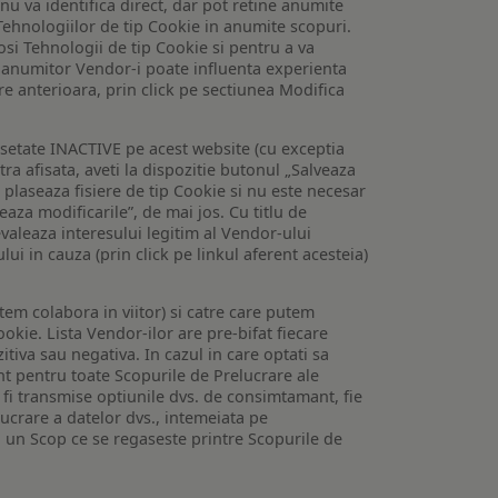
 nu va identifica direct, dar pot retine anumite
Tehnologiilor de tip Cookie in anumite scopuri.
losi Tehnologii de tip Cookie si pentru a va
 a anumitor Vendor-i poate influenta experienta
are anterioara, prin click pe sectiunea Modifica
setate INACTIVE pe acest website (cu exceptia
tra afisata, aveti la dispozitie butonul „Salveaza
e plaseaza fisiere de tip Cookie si nu este necesar
veaza modificarile”, de mai jos. Cu titlu de
valeaza interesului legitim al Vendor-ului
lui in cauza (prin click pe linkul aferent acesteia)
utem colabora in viitor) si catre care putem
okie. Lista Vendor-ilor are pre-bifat fiecare
iva sau negativa. In cazul in care optati sa
nt pentru toate Scopurile de Prelucrare ale
or fi transmise optiunile dvs. de consimtamant, fie
lucrare a datelor dvs., intemeiata pe
 un Scop ce se regaseste printre Scopurile de