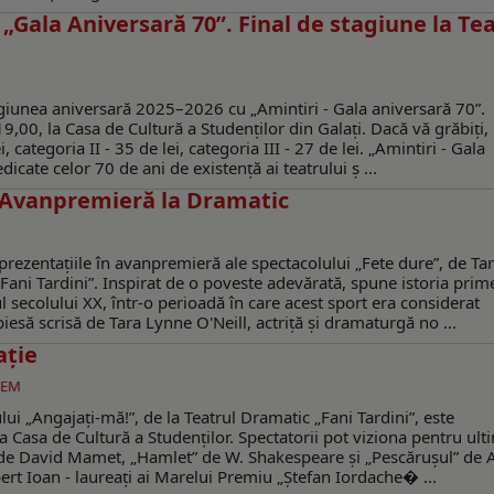
a „Gala Aniversară 70”. Final de stagiune la Te
tagiunea aniversară 2025–2026 cu „Amintiri - Gala aniversară 70”.
19,00, la Casa de Cultură a Studenţilor din Galaţi. Dacă vă grăbiţi,
i, categoria II - 35 de lei, categoria III - 27 de lei. „Amintiri - Gala
cate celor 70 de ani de existență ai teatrului ș ...
. Avanpremieră la Dramatic
eprezentațiile în avanpremieră ale spectacolului „Fete dure”, de Ta
Fani Tardini”. Inspirat de o poveste adevărată, spune istoria prim
l secolului XX, într-o perioadă în care acest sport era considerat
esă scrisă de Tara Lynne O'Neill, actriță și dramaturgă no ...
ație
GEM
ui „Angajați-mă!”, de la Teatrul Dramatic „Fani Tardini”, este
 Casa de Cultură a Studenților. Spectatorii pot viziona pentru ult
a” de David Mamet, „Hamlet” de W. Shakespeare și „Pescărușul” de A
ert Ioan - laureați ai Marelui Premiu „Ştefan Iordache� ...