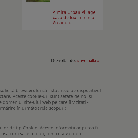
Almira Urban Village,
oază de lux în inima
Galațiului
Dezvoltat de
activemall.ro
 solicită browserului să-l stocheze pe dispozitivul
tare. Aceste cookie-uri sunt setate de noi și
domeniul site-ului web pe care îl vizitați -
 urmărire în următoarele scopuri:
lor de tip Cookie. Aceste informatii ar putea fi
e asa cum va asteptati, pentru a va oferi