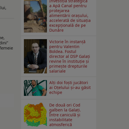
Investiția strategică
a Apă Canal pentru
lui,
protejarea
alimentării orașului,
accelerată de situația
excepțională de pe
Dunăre
ne,
Victorie în instanță
dini”
pentru Valentin
 femeie
Boldea. Fostul
director al DSP Galați
revine în instituție și
primește drepturile
salariale
Alți doi foști jucători
ai Oțelului și-au găsit
echipe
De două ori Cod
galben la Galaţi.
Între caniculă şi
instabilitate
atmosferică