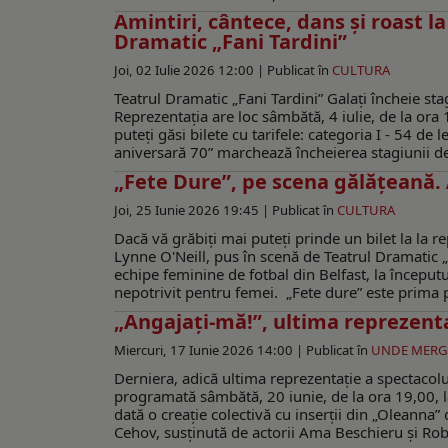
Amintiri, cântece, dans şi roast l
Dramatic „Fani Tardini”
Joi, 02 Iulie 2026 12:00 |
Publicat în
CULTURA
Teatrul Dramatic „Fani Tardini” Galați încheie s
Reprezentaţia are loc sâmbătă, 4 iulie, de la ora 
puteţi găsi bilete cu tarifele: categoria I - 54 de le
aniversară 70” marchează încheierea stagiunii dedi
„Fete Dure”, pe scena gălățeană
Joi, 25 Iunie 2026 19:45 |
Publicat în
CULTURA
Dacă vă grăbiți mai puteți prinde un bilet la la r
Lynne O'Neill, pus în scenă de Teatrul Dramatic „
echipe feminine de fotbal din Belfast, la începutu
nepotrivit pentru femei. „Fete dure” este prima pi
„Angajați-mă!”, ultima reprezent
Miercuri, 17 Iunie 2026 14:00 |
Publicat în
UNDE MER
Derniera, adică ultima reprezentație a spectacolul
programată sâmbătă, 20 iunie, de la ora 19,00, la
dată o creație colectivă cu inserții din „Oleann
Cehov, susţinută de actorii Ama Beschieru și Rob