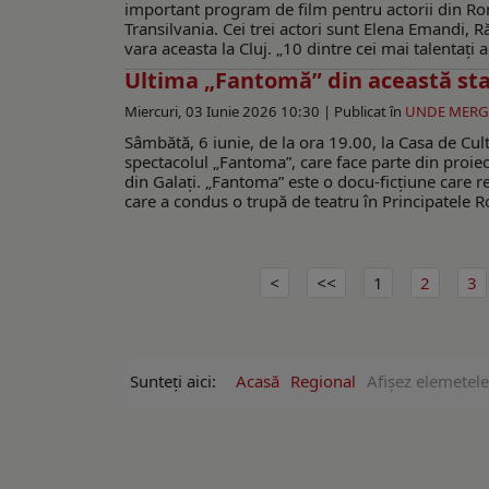
important program de film pentru actorii din Rom
Transilvania. Cei trei actori sunt Elena Emandi, Ră
vara aceasta la Cluj. „10 dintre cei mai talentați a
Ultima „Fantomă” din această st
Miercuri, 03 Iunie 2026 10:30 |
Publicat în
UNDE MER
Sâmbătă, 6 iunie, de la ora 19.00, la Casa de Cult
spectacolul „Fantoma”, care face parte din proiec
din Galaţi. „Fantoma” este o docu-ficțiune care r
care a condus o trupă de teatru în Principatele R
1
2
3
Sunteți aici:
Acasă
Regional
Afişez elemetele