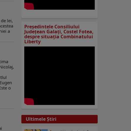
de lei,
acestea
Preşedintele Consiliului
iei a
Judeţean Galaţi, Costel Fotea,
despre situaţia Combinatului
Liberty
ltima
Nicolaj,
tlul
e Eugen
Este o
Ultimele Ştiri
ai