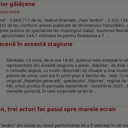
elor gălăţene
MINISTRAŢIE
” - 5.063.717 de lei, Teatrul Dramatic „Fani Tardini” - 2.325.128 
.432 de lei. Conform anexei publicate de Ministerului Dezvoltării, 
țiilor publice de spectacole din municipiul Galaţi. Guvernul Român
a aproximativ 244,1 milioane lei pentru finanțarea a 7 ...
 scenă în această stagiune
Sâmbătă, 13 iunie, de la ora 19.00, publicul este așteptat la u
reprezentație din această stagiune a piesei „Răpirea”, de Aldo 
o comedie atipică, cu multe răsturnări de situație și mai multe
paliere de umor, care are în prim-plan o familie de... hoți. Cu ti
original „Repetiție generală”, spectacolul „Răpirea”, regizat d
Făt, a fost produs în perioada septembrie - noiembrie 2025. „
comedie polițistă, în care surprizele se țin la ...
, trei actori fac pasul spre marele ecran
 Tardini” din Galați au reușit performanța de a fi selectați în cel m