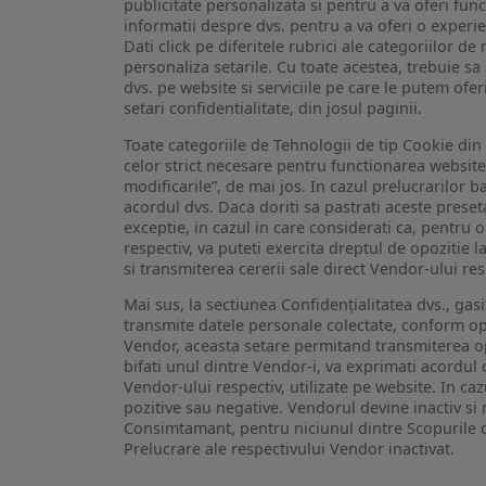
publicitate personalizata si pentru a va oferi func
informatii despre dvs. pentru a va oferi o experi
Dati click pe diferitele rubrici ale categoriilor 
personaliza setarile. Cu toate acestea, trebuie s
dvs. pe website si serviciile pe care le putem ofer
setari confidentialitate, din josul paginii.
Toate categoriile de Tehnologii de tip Cookie di
celor strict necesare pentru functionarea website-u
modificarile”, de mai jos. In cazul prelucrarilor 
acordul dvs. Daca doriti sa pastrati aceste presetar
exceptie, in cazul in care considerati ca, pentru 
respectiv, va puteti exercita dreptul de opozitie l
si transmiterea cererii sale direct Vendor-ului res
Mai sus, la sectiunea Confidențialitatea dvs., gas
transmite datele personale colectate, conform opt
Vendor, aceasta setare permitand transmiterea opt
bifati unul dintre Vendor-i, va exprimati acordul
Vendor-ului respectiv, utilizate pe website. In caz
pozitive sau negative. Vendorul devine inactiv si 
Consimtamant, pentru niciunul dintre Scopurile d
Prelucrare ale respectivului Vendor inactivat.