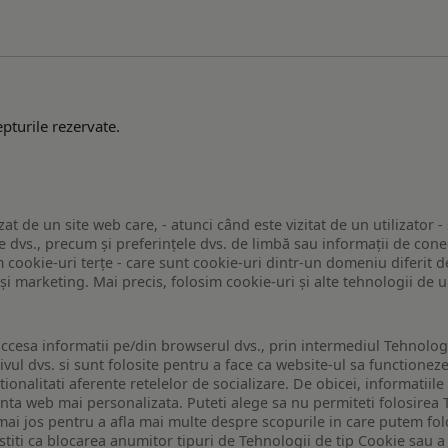
pturile rezervate.
zat de un site web care, - atunci când este vizitat de un utilizator -
 dvs., precum și preferințele dvs. de limbă sau informații de conec
ookie-uri terțe - care sunt cookie-uri dintr-un domeniu diferit de 
e și marketing. Mai precis, folosim cookie-uri și alte tehnologii de
ccesa informatii pe/din browserul dvs., prin intermediul Tehnologii
ivul dvs. si sunt folosite pentru a face ca website-ul sa functionez
tionalitati aferente retelelor de socializare. De obicei, informatiile
enta web mai personalizata. Puteti alege sa nu permiteti folosirea 
de mai jos pentru a afla mai multe despre scopurile in care putem fo
a stiti ca blocarea anumitor tipuri de Tehnologii de tip Cookie sau