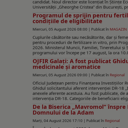
candidat. Noul director este licențiat în Științe 
Universității „Gheorghe Cristea” din București, p
Programul de sprijin pentru fertili
condițiile de eligibilitate
Miercuri, 05 August 2026 08:00 |
Publicat în
MAGAZIN
Cuplurile căsătorite sau necăsătorite, dar și femei
pentru proceduri de fertilizare in vitro, prin Prog
2026. Ministerul Muncii, Familiei, Tineretului și 
programului vor începe pe 17 august, la ora 10.0
OJFIR Galați: A fost publicat Ghidu
medicinale și aromatice
Miercuri, 05 August 2026 09:00 |
Publicat în
Regional
Oficiul Județean pentru Finanțarea Investițiilor R
Ghidul solicitantului aferent intervenției DR-18 „
anexele aferente acestuia. Au fost publicate, de 
intervenția DR-18. Categoriile de beneficiarii eligi
De la Biserica „Mavromol” înspre 
Domnului de la Adam
Marți, 04 August 2026 17:10 |
Publicat în
Regional