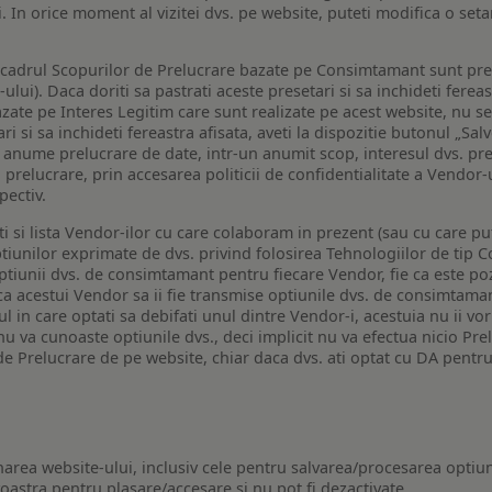
i. In orice moment al vizitei dvs. pe website, puteti modifica o set
n cadrul Scopurilor de Prelucrare bazate pe Consimtamant sunt pre
lui). Daca doriti sa pastrati aceste presetari si sa inchideti fereas
bazate pe Interes Legitim care sunt realizate pe acest website, nu s
i si sa inchideti fereastra afisata, aveti la dispozitie butonul „Sal
o anume prelucrare de date, intr-un anumit scop, interesul dvs. pre
a prelucrare, prin accesarea politicii de confidentialitate a Vendor-u
pectiv.
iti si lista Vendor-ilor cu care colaboram in prezent (sau cu care p
iunilor exprimate de dvs. privind folosirea Tehnologiilor de tip Co
iunii dvs. de consimtamant pentru fiecare Vendor, fie ca este pozit
 ca acestui Vendor sa ii fie transmise optiunile dvs. de consimtama
ul in care optati sa debifati unul dintre Vendor-i, acestuia nu ii v
nu va cunoaste optiunile dvs., deci implicit nu va efectua nicio Pre
e Prelucrare de pe website, chiar daca dvs. ati optat cu DA pentru
narea website-ului, inclusiv cele pentru salvarea/procesarea optiun
astra pentru plasare/accesare si nu pot fi dezactivate.