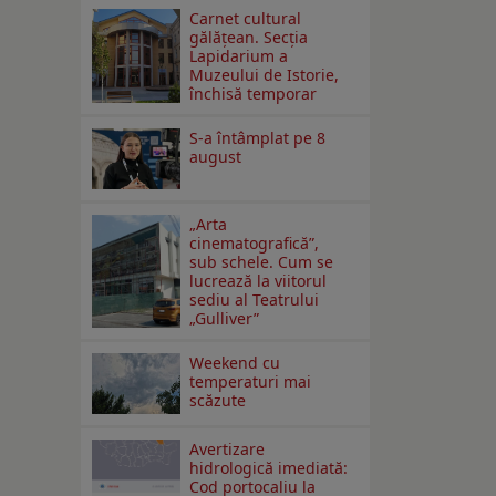
Carnet cultural
gălăţean. Secţia
Lapidarium a
Muzeului de Istorie,
închisă temporar
S-a întâmplat pe 8
august
„Arta
cinematografică”,
sub schele. Cum se
lucrează la viitorul
sediu al Teatrului
„Gulliver”
Weekend cu
temperaturi mai
scăzute
Avertizare
hidrologică imediată:
Cod portocaliu la