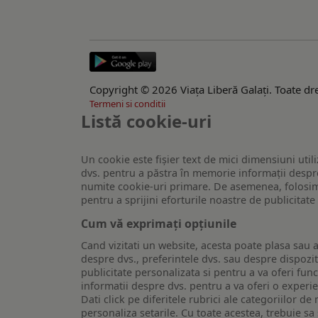
Copyright © 2026 Viaţa Liberă Galaţi. Toate dre
Termeni si conditii
Listă cookie-uri
Un cookie este fişier text de mici dimensiuni utili
dvs. pentru a păstra în memorie informații despre
numite cookie-uri primare. De asemenea, folosim c
pentru a sprijini eforturile noastre de publicitat
Cum vă exprimați opțiunile
Cand vizitati un website, acesta poate plasa sau a
despre dvs., preferintele dvs. sau despre dispozit
publicitate personalizata si pentru a va oferi func
informatii despre dvs. pentru a va oferi o experi
Dati click pe diferitele rubrici ale categoriilor 
personaliza setarile. Cu toate acestea, trebuie s