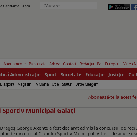
ila Constanţa Tulcea
i
Abonamente
Publicitate
Arhiva
Contact
Redacția
Bani Europeni
Video 
itică Administrație
Sport
Societate
Educație
Justiție
Cul
Diaspora
Magazin
TV Mania
Utile
Sfaturi
Unde Mergem
Abonează-te la acest f
i Sportiv Municipal Galaţi
u, Dragoș George Axente a fost declarat admis la concursul de recr
i de director al Clubului Sportiv Municipal. A fost, desigur, şi s