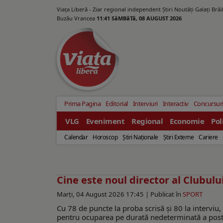
Viața Liberă - Ziar regional independent Știri Noutăți Galaţi Bră
Buzău Vrancea
11:41 SâMBăTă, 08 AUGUST 2026
Prima Pagina
Editorial
Interviuri
Interactiv
Concursur
VLG
Eveniment
Regional
Economie
Pol
Calendar
Horoscop
Ştiri Naţionale
Ştiri Externe
Cariere
Cine este noul director al Clubulu
Marți, 04 August 2026 17:45 |
Publicat în
SPORT
Cu 78 de puncte la proba scrisă şi 80 la intervi
pentru ocuparea pe durată nedeterminată a postulu