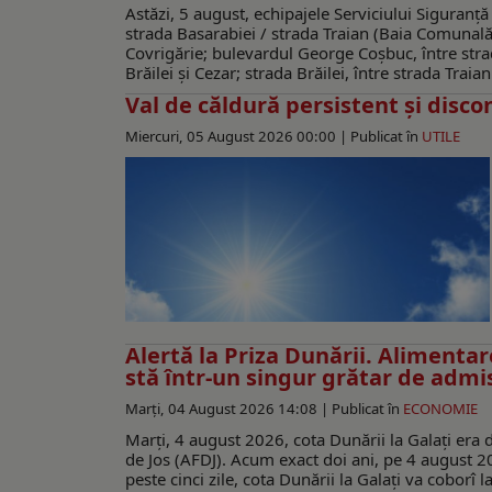
Astăzi, 5 august, echipajele Serviciului Siguranță
strada Basarabiei / strada Traian (Baia Comunală
Covrigărie; bulevardul George Coșbuc, între stra
Brăilei și Cezar; strada Brăilei, între strada Trai
Val de căldură persistent și disco
Miercuri, 05 August 2026 00:00 |
Publicat în
UTILE
Alertă la Priza Dunării. Alimentar
stă într-un singur grătar de admi
Marți, 04 August 2026 14:08 |
Publicat în
ECONOMIE
Marți, 4 august 2026, cota Dunării la Galați era d
de Jos (AFDJ). Acum exact doi ani, pe 4 august 
peste cinci zile, cota Dunării la Galați va coborî 