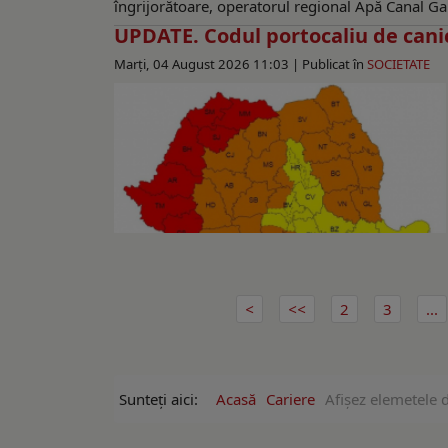
îngrijorătoare, operatorul regional Apă Canal Gala
UPDATE. Codul portocaliu de canicu
Marți, 04 August 2026 11:03 |
Publicat în
SOCIETATE
2
3
...
Sunteți aici:
Acasă
Cariere
Afişez elemetele d