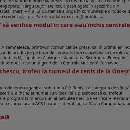
lui de la Adam binecuvântează și cheamă la Vestea cea bună pe 
rotopopiatul Târgu Bujor. De ieri, a pășit agale în așezările din
 astăzi, marți – 4 a lui Gustar, să ajungă în comunitățile ortodoxe d
u credincioșii din Parohia aflată în grija „Sfântului ...
să verifice modul în care s-au închis centrale
FA semnalează, printr-un comunicat de presă, că, în ultimii ani, 
i de producție pe bază de cărbune, fără ca acestea să fie înlocuit
e în bandă, capabile să asigure stabilitatea Sistemului Energetic
zării temporare a unui grup de la Centrala Nucleară Cernavod ...
chescu, trofeu la turneul de tenis de la Oneșt
eu de tenis organizat sub tutela F.R. Tenis. La categoria de vârst
erile, a încheiat numai cu victorii și a plecat acasă cu trofeul
re programat miercuri un al patrulea meci de verificare. Partida
a fi echipa locală ACS Lascăr – liderul Ligii a IV-a a Campionatulu
cală