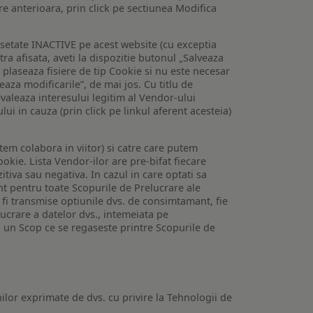
are anterioara, prin click pe sectiunea Modifica
setate INACTIVE pe acest website (cu exceptia
tra afisata, aveti la dispozitie butonul „Salveaza
e plaseaza fisiere de tip Cookie si nu este necesar
veaza modificarile”, de mai jos. Cu titlu de
valeaza interesului legitim al Vendor-ului
lui in cauza (prin click pe linkul aferent acesteia)
utem colabora in viitor) si catre care putem
okie. Lista Vendor-ilor are pre-bifat fiecare
iva sau negativa. In cazul in care optati sa
nt pentru toate Scopurile de Prelucrare ale
or fi transmise optiunile dvs. de consimtamant, fie
lucrare a datelor dvs., intemeiata pe
 un Scop ce se regaseste printre Scopurile de
ilor exprimate de dvs. cu privire la Tehnologii de