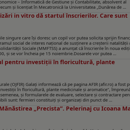
Economice – Informatică de Gestiune și Contabilitate, absolvent al
recum și licențiat în Mecatronică la Universitatea „Dunărea de ...
zări in vitro dă startul înscrierilor. Care sunt
le singure care își doresc un copil vor putea solicita sprijin financ
ramul social de interes național de susținere a creșterii natalității 
Solidarității Sociale (MMFTSS) a anunțat că înscrierile în noua ediți
0, și se vor încheia pe 15 noiembrie.Dosarele vor putea ...
l pentru investiții în floricultură, plante
urale (OJFIR) Galați informează că pe pagina AFIR (afir.ro) a fost p
Investiții în floricultură, plante medicinale și aromatice", împreun
asemenea, și formularele de evaluare, selectare și contractare pen
bili sunt: fermieri constituiți și organizați din punct de ...
Mănăstirea „Precista”. Pelerinaj cu Icoana Ma