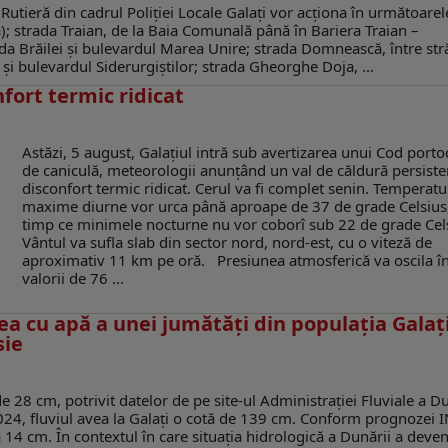
 Rutieră din cadrul Poliției Locale Galați vor acționa în următoarel
); strada Traian, de la Baia Comunală până în Bariera Traian –
da Brăilei și bulevardul Marea Unire; strada Domnească, între stră
an și bulevardul Siderurgiștilor; strada Gheorghe Doja, ...
nfort termic ridicat
Astăzi, 5 august, Galațiul intră sub avertizarea unui Cod porto
de caniculă, meteorologii anunțând un val de căldură persisten
disconfort termic ridicat. Cerul va fi complet senin. Temperatu
maxime diurne vor urca până aproape de 37 de grade Celsius,
timp ce minimele nocturne nu vor coborî sub 22 de grade Cel
Vântul va sufla slab din sector nord, nord-est, cu o viteză de
aproximativ 11 km pe oră. Presiunea atmosferică va oscila în
valorii de 76 ...
ea cu apă a unei jumătăţi din populaţia Galaț
sie
e 28 cm, potrivit datelor de pe site-ul Administraţiei Fluviale a Du
2024, fluviul avea la Galați o cotă de 139 cm. Conform prognozei 
la 14 cm. În contextul în care situația hidrologică a Dunării a deven