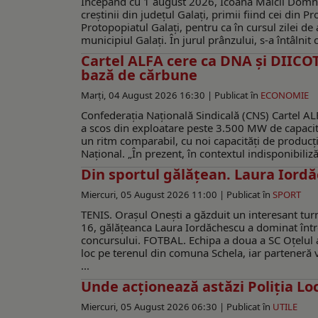
Începând cu 1 august 2026, Icoana Maicii Domnu
creștinii din județul Galați, primii fiind cei din P
Protopopiatul Galați, pentru ca în cursul zilei de
municipiul Galați. În jurul prânzului, s-a întâlnit c
Cartel ALFA cere ca DNA și DIICOT 
bază de cărbune
Marți, 04 August 2026 16:30 |
Publicat în
ECONOMIE
Confederația Națională Sindicală (CNS) Cartel AL
a scos din exploatare peste 3.500 MW de capacităț
un ritm comparabil, cu noi capacități de producți
Național. „În prezent, în contextul indisponibili
Din sportul gălăţean. Laura Iordă
Miercuri, 05 August 2026 11:00 |
Publicat în
SPORT
TENIS. Orașul Onești a găzduit un interesant turn
16, gălățeanca Laura Iordăchescu a dominat întrec
concursului. FOTBAL. Echipa a doua a SC Oțelul a
loc pe terenul din comuna Schela, iar parteneră v
...
Unde acționează astăzi Poliția Lo
Miercuri, 05 August 2026 06:30 |
Publicat în
UTILE