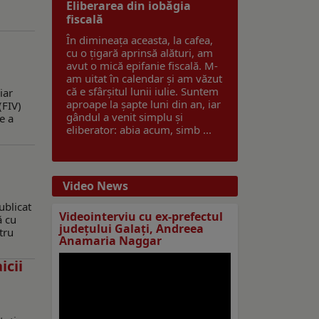
Eliberarea din iobăgia
fiscală
În dimineața aceasta, la cafea,
cu o țigară aprinsă alături, am
avut o mică epifanie fiscală. M-
am uitat în calendar și am văzut
că e sfârșitul lunii iulie. Suntem
iar
aproape la șapte luni din an, iar
(FIV)
gândul a venit simplu și
e a
eliberator: abia acum, simb ...
Video News
ublicat
Videointerviu cu ex-prefectul
ă cu
judeţului Galaţi, Andreea
tru
Anamaria Naggar
icii