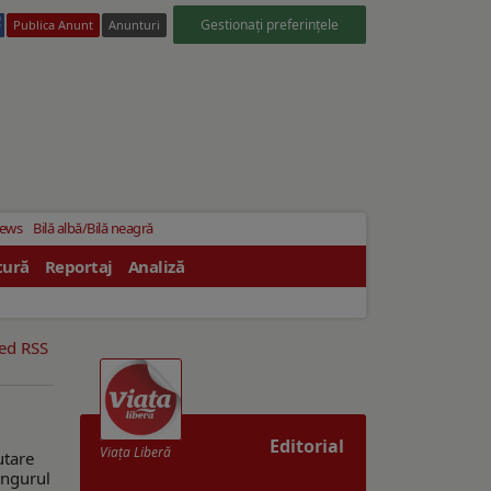
Gestionați preferințele
Publica Anunt
Anunturi
News
Bilă albă/Bilă neagră
tură
Reportaj
Analiză
eed RSS
Editorial
Viaţa Liberă
utare
ingurul