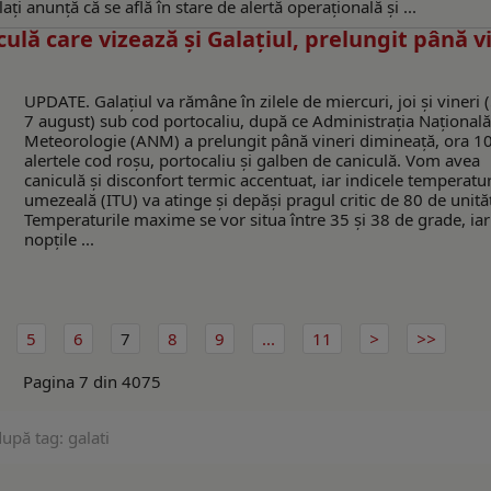
ți anunță că se află în stare de alertă operațională și ...
lă care vizează și Galațiul, prelungit până v
UPDATE. Galațiul va rămâne în zilele de miercuri, joi și vineri (
7 august) sub cod portocaliu, după ce Administrația Național
Meteorologie (ANM) a prelungit până vineri dimineață, ora 10
alertele cod roșu, portocaliu și galben de caniculă. Vom avea
caniculă și disconfort termic accentuat, iar indicele temperatu
umezeală (ITU) va atinge și depăși pragul critic de 80 de unităț
Temperaturile maxime se vor situa între 35 și 38 de grade, iar
nopțile ...
5
6
7
8
9
...
11
Pagina 7 din 4075
upă tag: galati