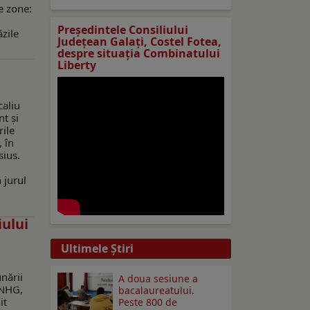
e zone:
Preşedintele Consiliului
zile
Judeţean Galaţi, Costel Fotea,
despre situaţia Combinatului
Liberty
caliu
t și
rile
 în
sius.
 jurul
iului
Ultimele Ştiri
nării
A doua sesiune a
INHG,
bacalaureatului.
it
Peste 800 de