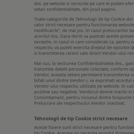
dvs. pe website si serviciile pe care le putem ofer
setari confidentialitate, din josul paginii.
Toate categoriile de Tehnologii de tip Cookie di
celor strict necesare pentru functionarea website-u
modificarile”, de mai jos. In cazul prelucrarilor 
acordul dvs. Daca doriti sa pastrati aceste presetar
exceptie, in cazul in care considerati ca, pentru 
respectiv, va puteti exercita dreptul de opozitie l
si transmiterea cererii sale direct Vendor-ului res
Mai sus, la sectiunea Confidențialitatea dvs., gas
transmite datele personale colectate, conform opt
Vendor, aceasta setare permitand transmiterea opt
bifati unul dintre Vendor-i, va exprimati acordul
Vendor-ului respectiv, utilizate pe website. In caz
pozitive sau negative. Vendorul devine inactiv si 
Consimtamant, pentru niciunul dintre Scopurile d
Prelucrare ale respectivului Vendor inactivat.
Tehnologii de tip Cookie strict necesare
Aceste fisiere sunt strict necesare pentru functio
tip Cookie. Acestea nu necesita acordul dumneavo