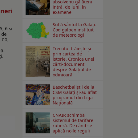
absolvenţi gălăţeni
intră, de luni, în
ineri
examene
Suflă vântul la Galaţi.
5, 6 și
Cod galben instituit
ă de
de meteorologi
.00,
Trecutul trăiește și
ră-
prin cartea de
i.
istorie. Cronica unei
cărți-document
despre Galațiul de
odinioară
Baschetbaliștii de la
CSM Galați și-au aflat
programul din Liga
Națională
CNAIR schimbă
sistemul de tarifare
rutieră. De când se
aplică noile reguli