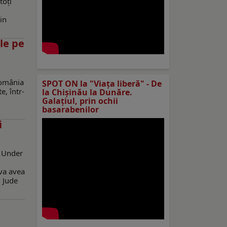
toți
in
le pe
România
SPOT ON la "Viaţa liberă" - De
e, într-
la Chișinău la Dunăre.
Galațiul, prin ochii
basarabenilor
i
ă Under
 va avea
i Jude