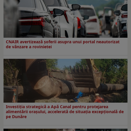
CNAIR avertizează șoferii asupra unui portal neautorizat
de vânzare a rovinietei
Investiția strategică a Apă Canal pentru protejarea
alimentării orașului, accelerată de situația excepțională de
pe Dunăre