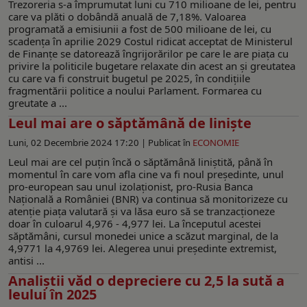
Trezoreria s-a împrumutat luni cu 710 milioane de lei, pentru
care va plăti o dobândă anuală de 7,18%. Valoarea
programată a emisiunii a fost de 500 milioane de lei, cu
scadența în aprilie 2029 Costul ridicat acceptat de Ministerul
de Finanțe se datorează îngrijorărilor pe care le are piața cu
privire la politicile bugetare relaxate din acest an și greutatea
cu care va fi construit bugetul pe 2025, în condițiile
fragmentării politice a noului Parlament. Formarea cu
greutate a ...
Leul mai are o săptămână de liniște
Luni, 02 Decembrie 2024 17:20 |
Publicat în
ECONOMIE
Leul mai are cel puțin încă o săptămână liniștită, până în
momentul în care vom afla cine va fi noul președinte, unul
pro-european sau unul izolaționist, pro-Rusia Banca
Naţională a României (BNR) va continua să monitorizeze cu
atenție piața valutară și va lăsa euro să se tranzacționeze
doar în culoarul 4,976 - 4,977 lei. La începutul acestei
săptămâni, cursul monedei unice a scăzut marginal, de la
4,9771 la 4,9769 lei. Alegerea unui președinte extremist,
antisi ...
Analiștii văd o depreciere cu 2,5 la sută a
leului în 2025