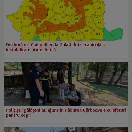
De două ori Cod galben la Galaţi. Între caniculă şi
instabilitate atmosferică
Polițiștii gălățeni au ajuns în Pădurea Gârboavele cu sfaturi
pentru copii