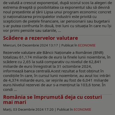
de valută a crescut exponențial, după scorul scos la alegeri de
extrema dreaptă și posibilitatea ca exponentul său să devină
noul președinte al țării Lipsa unui program economic concret
și naționalizarea principalelor industrii este privită cu
scepticism de piețele financiare, iar pensionarii sau bugetarii
s-ar putea confrunta în două, trei luni cu situația în care nu își
vor primi pensiile sau salariile, ...
Scădere a rezervelor valutare
Miercuri, 04 Decembrie 2024 13:17 |
Publicat în
ECONOMIE
Rezervele valutare ale Băncii Naţionale a României (BNR)
totalizau 61,174 miliarde de euro la finele lunii noiembrie, în
scădere cu 2,65 la sută comparativ cu nivelul de 62,841
miliarde de euro înregistrat la 31 octombrie 2024,
informează banca centrală.Acest rezultat a fost obținut în
condițiile în care, în cursul lunii noiembrie, au avut loc intrări
de 4,374 miliarde euro, iar ieșirile au fost de 6,041 miliarde
euro.Nivelul rezervei de aur s-a menţinut la 103,6 tone. În
condi ...
România se împrumută deja cu costuri
mai mari
Marți, 03 Decembrie 2024 17:20 |
Publicat în
ECONOMIE