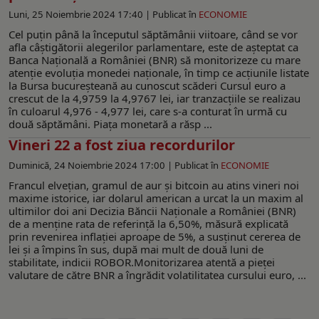
Luni, 25 Noiembrie 2024 17:40 |
Publicat în
ECONOMIE
Cel puțin până la începutul săptămânii viitoare, când se vor
afla câștigătorii alegerilor parlamentare, este de așteptat ca
Banca Naţională a României (BNR) să monitorizeze cu mare
atenție evoluția monedei naționale, în timp ce acțiunile listate
la Bursa bucureșteană au cunoscut scăderi Cursul euro a
crescut de la 4,9759 la 4,9767 lei, iar tranzacțiile se realizau
în culoarul 4,976 - 4,977 lei, care s-a conturat în urmă cu
două săptămâni. Piața monetară a răsp ...
Vineri 22 a fost ziua recordurilor
Duminică, 24 Noiembrie 2024 17:00 |
Publicat în
ECONOMIE
Francul elvețian, gramul de aur și bitcoin au atins vineri noi
maxime istorice, iar dolarul american a urcat la un maxim al
ultimilor doi ani Decizia Băncii Naţionale a României (BNR)
de a menține rata de referință la 6,50%, măsură explicată
prin revenirea inflației aproape de 5%, a susținut cererea de
lei și a împins în sus, după mai mult de două luni de
stabilitate, indicii ROBOR.Monitorizarea atentă a pieței
valutare de către BNR a îngrădit volatilitatea cursului euro, ...