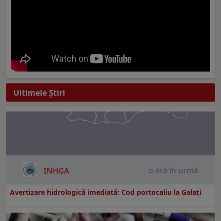
Ultimele Ştiri
Avertizare hidrologică imediată: Cod portocaliu la Galaţi