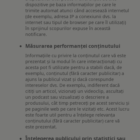
dispozitive pe baza informațiilor pe care le
trimite automat atunci când accesează internetul
(de exemplu, adresa IP a conexiunii dvs. la
internet sau tipul de browser pe care îl utilizați)
în sprijinul scopurilor expuse în această
notificare.
Măsurarea performanței conținutului
Informațiile cu privire la conținutul care vă este
prezentat și la modul în care interacționați cu
acesta pot fi utilizate pentru a stabili dacă, de
exemplu, conținutul (fără caracter publicitar) a
ajuns la publicul vizat și dacă corespunde
intereselor dvs. De exemplu, indiferent dacă
citiți un articol, vizionați un videoclip, ascultați
un podcast sau vizualizați o descriere a
produsului, cât timp petreceți pe acest serviciu și
pe paginile web pe care le vizitați etc. Acest lucru
este foarte util pentru a înțelege relevanța
conținutului (fără caracter publicitar) care vă
este prezentat.
Înțelegerea publicului prin statistici sau