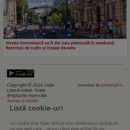
Strada Domnească va fi din nou pietonală în weekend.
Restricţii de trafic şi trasee deviate
Copyright © 2026 Viaţa
Dezvoltat de
activemall.ro
Liberă Galaţi. Toate
drepturile rezervate.
Termeni si conditii
Listă cookie-uri
Un cookie este fişier text de mici dimensiuni utilizat de
un site web care, - atunci când este vizitat de un