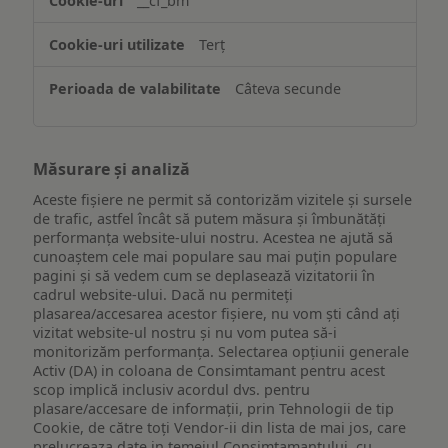
__cf_bm
ului
Terț
Câteva secunde
Măsurare și analiză
Aceste fișiere ne permit să contorizăm vizitele și sursele
de trafic, astfel încât să putem măsura și îmbunătăți
performanța website-ului nostru. Acestea ne ajută să
cunoaștem cele mai populare sau mai puțin populare
pagini și să vedem cum se deplasează vizitatorii în
cadrul website-ului. Dacă nu permiteți
plasarea/accesarea acestor fișiere, nu vom ști când ați
vizitat website-ul nostru și nu vom putea să-i
monitorizăm performanța. Selectarea opțiunii generale
Activ (DA) in coloana de Consimtamant pentru acest
scop implică inclusiv acordul dvs. pentru
plasare/accesare de informații, prin Tehnologii de tip
Cookie, de către toți Vendor-ii din lista de mai jos, care
prelucreaza date in temeiul Consimtamantului, cu