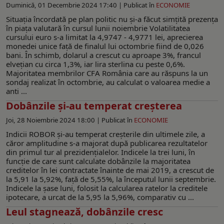
Duminică, 01 Decembrie 2024 17:40 |
Publicat în
ECONOMIE
Situația încordată pe plan politic nu și-a făcut simțită prezența
în piața valutară în cursul lunii noiembrie Volatilitatea
cursului euro s-a limitat la 4,9747 - 4,9771 lei, aprecierea
monedei unice față de finalul lui octombrie fiind de 0,026
bani. În schimb, dolarul a crescut cu aproape 3%, francul
elvețian cu circa 1,3%, iar lira sterlina cu peste 0,6%.
Majoritatea membrilor CFA România care au răspuns la un
sondaj realizat în octombrie, au calculat o valoarea medie a
anti ...
Dobânzile și-au temperat creșterea
Joi, 28 Noiembrie 2024 18:00 |
Publicat în
ECONOMIE
Indicii ROBOR și-au temperat creșterile din ultimele zile, a
căror amplitudine s-a majorat după publicarea rezultatelor
din primul tur al prezidențialelor. Indicele la trei luni, în
funcţie de care sunt calculate dobânzile la majoritatea
creditelor în lei contractate înainte de mai 2019, a crescut de
la 5,91 la 5,92%, față de 5,55%, la începutul lunii septembrie.
Indicele la șase luni, folosit la calcularea ratelor la creditele
ipotecare, a urcat de la 5,95 la 5,96%, comparativ cu ...
Leul stagnează, dobânzile cresc