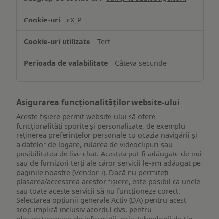
și/sau
accesarea
cX_P
informațiilor
de
Terț
pe
un
Câteva secunde
dispozitiv
Asigurarea funcționalităților website-ului
Aceste fișiere permit website-ului să ofere
funcționalități sporite și personalizate, de exemplu
reţinerea preferinţelor personale cu ocazia navigării și
a datelor de logare, rularea de videoclipuri sau
posibilitatea de live chat. Acestea pot fi adăugate de noi
sau de furnizori terți ale căror servicii le-am adăugat pe
paginile noastre (Vendor-i). Dacă nu permiteți
plasarea/accesarea acestor fișiere, este posibil ca unele
sau toate aceste servicii să nu funcționeze corect.
Selectarea opțiunii generale Activ (DA) pentru acest
scop implică inclusiv acordul dvs. pentru
plasare/accesare de informații, prin Tehnologii de tip