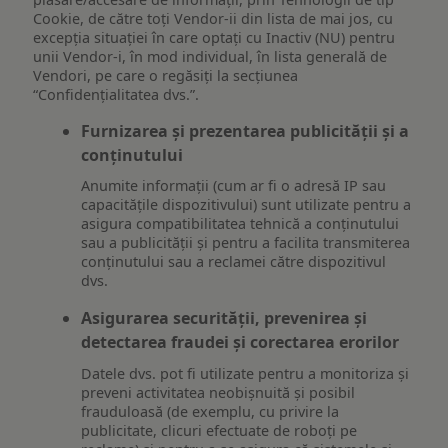
Cookie, de către toți Vendor-ii din lista de mai jos, cu
excepția situației în care optați cu Inactiv (NU) pentru
unii Vendor-i, în mod individual, în lista generală de
Vendori, pe care o regăsiți la secțiunea
“Confidențialitatea dvs.”.
Furnizarea și prezentarea publicității și a
conținutului
Anumite informații (cum ar fi o adresă IP sau
capacitățile dispozitivului) sunt utilizate pentru a
asigura compatibilitatea tehnică a conținutului
sau a publicității și pentru a facilita transmiterea
conținutului sau a reclamei către dispozitivul
dvs.
Asigurarea securității, prevenirea și
detectarea fraudei și corectarea erorilor
Datele dvs. pot fi utilizate pentru a monitoriza și
preveni activitatea neobișnuită și posibil
frauduloasă (de exemplu, cu privire la
publicitate, clicuri efectuate de roboți pe