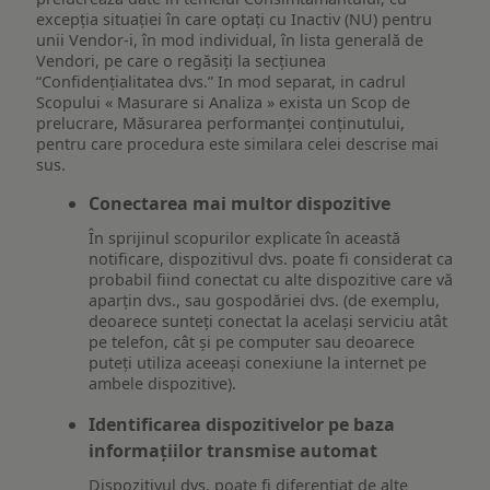
excepția situației în care optați cu Inactiv (NU) pentru
unii Vendor-i, în mod individual, în lista generală de
Vendori, pe care o regăsiți la secțiunea
“Confidențialitatea dvs.” In mod separat, in cadrul
Scopului « Masurare si Analiza » exista un Scop de
prelucrare, Măsurarea performanței conținutului,
pentru care procedura este similara celei descrise mai
sus.
Conectarea mai multor dispozitive
În sprijinul scopurilor explicate în această
notificare, dispozitivul dvs. poate fi considerat ca
probabil fiind conectat cu alte dispozitive care vă
aparțin dvs., sau gospodăriei dvs. (de exemplu,
deoarece sunteți conectat la același serviciu atât
pe telefon, cât și pe computer sau deoarece
puteți utiliza aceeași conexiune la internet pe
ambele dispozitive).
Identificarea dispozitivelor pe baza
informațiilor transmise automat
Dispozitivul dvs. poate fi diferențiat de alte