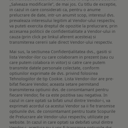
„Salveaza modificarile”, de mai jos. Cu titlu de exceptie,
in cazul in care considerati ca, pentru o anume
prelucrare de date, intr-un anumit scop, interesul dvs.
prevaleaza interesului legitim al Vendor-ului respectiv,
va puteti exercita dreptul de opozitie la prelucrare, prin
accesarea politicii de confidentialitate a Vendor-ului in
cauza (prin click pe linkul aferent acesteia) si
transmiterea cererii sale direct Vendor-ului respectiv.
Mai sus, la sectiunea Confidențialitatea dvs., gasiti si
lista Vendor-ilor cu care colaboram in prezent (sau cu
care putem colabora in viitor) si catre care putem
transmite datele personale colectate, conform
optiunilor exprimate de dvs. privind folosirea
Tehnologiilor de tip Cookie. Lista Vendor-ilor are pre-
bifat fiecare Vendor, aceasta setare permitand
transmiterea optiunii dvs. de consimtamant pentru
fiecare Vendor, fie ca este pozitiva sau negativa. In
cazul in care optati sa bifati unul dintre Vendor-i, va
exprimati acordul ca acestui Vendor sa ii fie transmise
optiunile dvs. de consimtamant pentru toate Scopurile
de Prelucrare ale Vendor-ului respectiv, utilizate pe
website. In cazul in care optati sa debifati unul dintre
Vendor-i, acestuia nu ii vor fi transmise optiunile dvs.