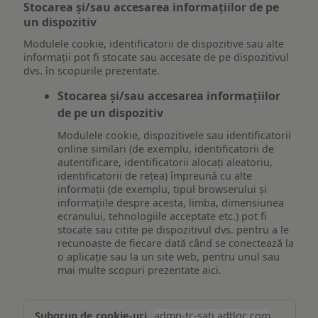
Stocarea și/sau accesarea informațiilor de pe
un dispozitiv
Modulele cookie, identificatorii de dispozitive sau alte
informații pot fi stocate sau accesate de pe dispozitivul
dvs. în scopurile prezentate.
Stocarea și/sau accesarea informațiilor
de pe un dispozitiv
Modulele cookie, dispozitivele sau identificatorii
online similari (de exemplu, identificatorii de
autentificare, identificatorii alocați aleatoriu,
identificatorii de rețea) împreună cu alte
informații (de exemplu, tipul browserului și
informațiile despre acesta, limba, dimensiunea
ecranului, tehnologiile acceptate etc.) pot fi
stocate sau citite pe dispozitivul dvs. pentru a le
recunoaște de fiecare dată când se conectează la
o aplicație sau la un site web, pentru unul sau
mai multe scopuri prezentate aici.
Stocarea
admp-tc-sati.adtlgc.com