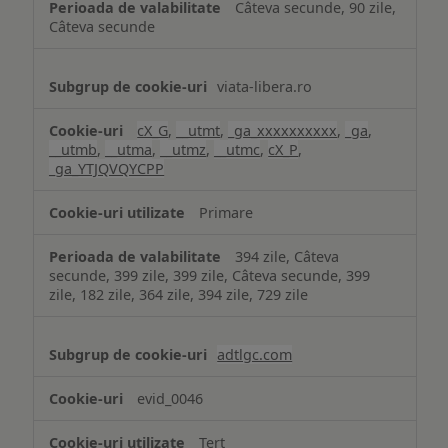
Câteva secunde, 90 zile,
Câteva secunde
viata-libera.ro
cX_G
,
__utmt
,
_ga_xxxxxxxxxx
,
_ga
,
__utmb
,
__utma
,
__utmz
,
__utmc
,
cX_P
,
_ga_YTJQVQYCPP
Primare
394 zile, Câteva
secunde, 399 zile, 399 zile, Câteva secunde, 399
zile, 182 zile, 364 zile, 394 zile, 729 zile
adtlgc.com
evid_0046
Terț