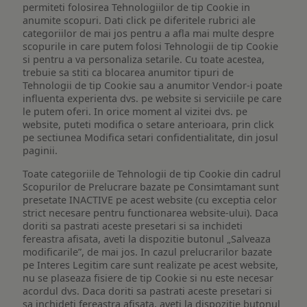
permiteti folosirea Tehnologiilor de tip Cookie in
anumite scopuri. Dati click pe diferitele rubrici ale
categoriilor de mai jos pentru a afla mai multe despre
scopurile in care putem folosi Tehnologii de tip Cookie
si pentru a va personaliza setarile. Cu toate acestea,
trebuie sa stiti ca blocarea anumitor tipuri de
Tehnologii de tip Cookie sau a anumitor Vendor-i poate
influenta experienta dvs. pe website si serviciile pe care
le putem oferi. In orice moment al vizitei dvs. pe
website, puteti modifica o setare anterioara, prin click
pe sectiunea Modifica setari confidentialitate, din josul
paginii.
Toate categoriile de Tehnologii de tip Cookie din cadrul
Scopurilor de Prelucrare bazate pe Consimtamant sunt
presetate INACTIVE pe acest website (cu exceptia celor
strict necesare pentru functionarea website-ului). Daca
doriti sa pastrati aceste presetari si sa inchideti
fereastra afisata, aveti la dispozitie butonul „Salveaza
modificarile”, de mai jos. In cazul prelucrarilor bazate
pe Interes Legitim care sunt realizate pe acest website,
nu se plaseaza fisiere de tip Cookie si nu este necesar
acordul dvs. Daca doriti sa pastrati aceste presetari si
sa inchideti fereastra afisata, aveti la dispozitie butonul