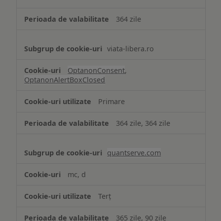
necesare
364 zile
viata-libera.ro
OptanonConsent
,
OptanonAlertBoxClosed
Primare
364 zile, 364 zile
quantserve.com
mc, d
Terț
365 zile, 90 zile