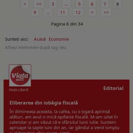
3
...
5
6
7
8
9
...
11
12
Pagina 8 din 34
Sunteți aici:
Acasă
Economie
Afişez elemetele după tag: leu
Editorial
Viaţa Liberă
Eliberarea din iobăgia fiscală
În dimineața aceasta, la cafea, cu o țigară aprinsă
alături, am avut o mică epifanie fiscală. M-am uitat în
calendar și am văzut că e sfârșitul lunii iulie. Suntem
aproape la șapte luni din an, iar gândul a venit simplu
și eliberator: abia acum, simb ...