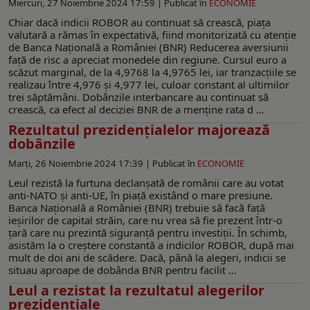
Miercuri, 27 Noiembrie 2024 17:59 |
Publicat în
ECONOMIE
Chiar dacă indicii ROBOR au continuat să crească, piața
valutară a rămas în expectativă, fiind monitorizată cu atenție
de Banca Naţională a României (BNR) Reducerea aversiunii
față de risc a apreciat monedele din regiune. Cursul euro a
scăzut marginal, de la 4,9768 la 4,9765 lei, iar tranzacțiile se
realizau între 4,976 și 4,977 lei, culoar constant al ultimilor
trei săptămâni. Dobânzile interbancare au continuat să
crească, ca efect al deciziei BNR de a menține rata d ...
Rezultatul prezidențialelor majorează
dobânzile
Marți, 26 Noiembrie 2024 17:39 |
Publicat în
ECONOMIE
Leul rezistă la furtuna declanșată de românii care au votat
anti-NATO și anti-UE, în piață existând o mare presiune.
Banca Naţională a României (BNR) trebuie să facă față
ieșirilor de capital străin, care nu vrea să fie prezent într-o
țară care nu prezintă siguranță pentru investiții. În schimb,
asistăm la o creștere constantă a indicilor ROBOR, după mai
mult de doi ani de scădere. Dacă, până la alegeri, indicii se
situau aproape de dobânda BNR pentru facilit ...
Leul a rezistat la rezultatul alegerilor
prezidențiale