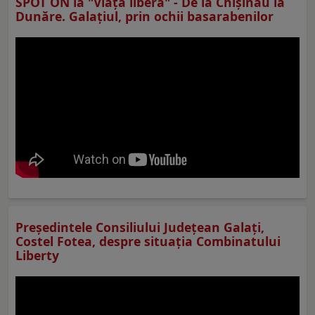
SPOT ON la "Viaţa liberă" - De la Chișinău la
Dunăre. Galațiul, prin ochii basarabenilor
Preşedintele Consiliului Judeţean Galaţi,
Costel Fotea, despre situaţia Combinatului
Liberty