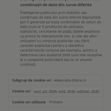
combinații de date din surse diferite
Înțelegerea publicului prin statistici sau
combinații de date din surse diferite Rapoartele
pot fi generate pe baza combinației de seturi de
date (cum ar fi profilurile de utilizator,
statisticile, cercetarea de piață, datele analitice)
cu privire la interacțiunile dvs. și cele ale altor
utilizatori cu conținut publicitar sau (fără
caracter publicitar) pentru a identifica
caracteristicile comune (de exemplu, pentru a
determina care audiențe țintă sunt mai receptive
la o campanie publicitară sau la un anumit
conținut).
Măsurare
www.viata-libera.ro
și
analiză
evid_set_0046
,
evid_0046
,
adptset_0046
Primare