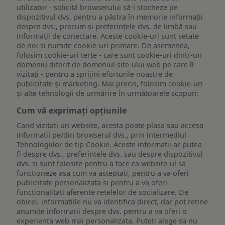
utilizator - solicită browserului să-l stocheze pe
dispozitivul dvs. pentru a păstra în memorie informații
despre dvs., precum și preferințele dvs. de limbă sau
informații de conectare. Aceste cookie-uri sunt setate
de noi și numite cookie-uri primare. De asemenea,
folosim cookie-uri terțe - care sunt cookie-uri dintr-un
domeniu diferit de domeniul site-ului web pe care îl
vizitați - pentru a sprijini eforturile noastre de
publicitate și marketing. Mai precis, folosim cookie-uri
și alte tehnologii de urmărire în următoarele scopuri:
Cum vă exprimați opțiunile
Cand vizitati un website, acesta poate plasa sau accesa
informatii pe/din browserul dvs., prin intermediul
Tehnologiilor de tip Cookie. Aceste informatii ar putea
fi despre dvs., preferintele dvs. sau despre dispozitivul
dvs. si sunt folosite pentru a face ca website-ul sa
functioneze asa cum va asteptati, pentru a va oferi
publicitate personalizata si pentru a va oferi
functionalitati aferente retelelor de socializare. De
obicei, informatiile nu va identifica direct, dar pot retine
anumite informatii despre dvs. pentru a va oferi o
experienta web mai personalizata. Puteti alege sa nu