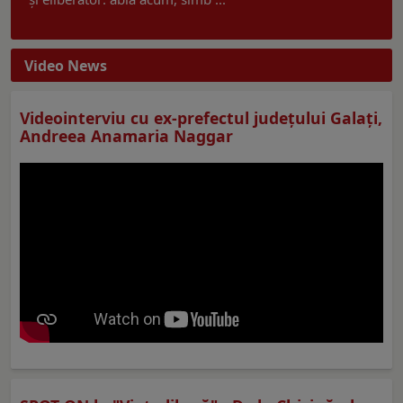
Video News
Videointerviu cu ex-prefectul judeţului Galaţi,
Andreea Anamaria Naggar