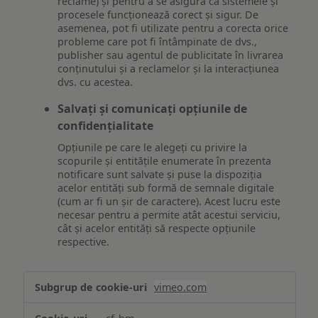
reclame) și pentru a se asigura că sistemele și
procesele funcționează corect și sigur. De
asemenea, pot fi utilizate pentru a corecta orice
probleme care pot fi întâmpinate de dvs.,
publisher sau agentul de publicitate în livrarea
conținutului și a reclamelor și la interacțiunea
dvs. cu acestea.
Salvați și comunicați opțiunile de
confidențialitate
Opțiunile pe care le alegeți cu privire la
scopurile și entitățile enumerate în prezenta
notificare sunt salvate și puse la dispoziția
acelor entități sub formă de semnale digitale
(cum ar fi un șir de caractere). Acest lucru este
necesar pentru a permite atât acestui serviciu,
cât și acelor entități să respecte opțiunile
respective.
Asigurarea
vimeo.com
funcționalităților
website-