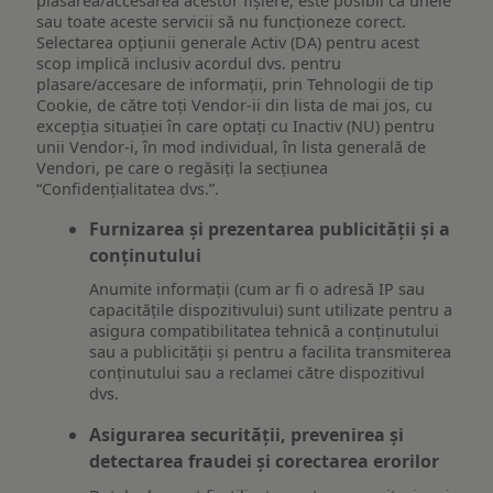
plasarea/accesarea acestor fișiere, este posibil ca unele
sau toate aceste servicii să nu funcționeze corect.
Selectarea opțiunii generale Activ (DA) pentru acest
scop implică inclusiv acordul dvs. pentru
plasare/accesare de informații, prin Tehnologii de tip
Cookie, de către toți Vendor-ii din lista de mai jos, cu
excepția situației în care optați cu Inactiv (NU) pentru
unii Vendor-i, în mod individual, în lista generală de
Vendori, pe care o regăsiți la secțiunea
“Confidențialitatea dvs.”.
Furnizarea și prezentarea publicității și a
conținutului
Anumite informații (cum ar fi o adresă IP sau
capacitățile dispozitivului) sunt utilizate pentru a
asigura compatibilitatea tehnică a conținutului
sau a publicității și pentru a facilita transmiterea
conținutului sau a reclamei către dispozitivul
dvs.
Asigurarea securității, prevenirea și
detectarea fraudei și corectarea erorilor