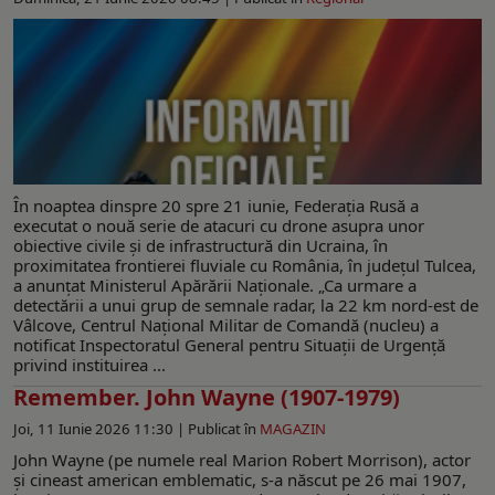
În noaptea dinspre 20 spre 21 iunie, Federația Rusă a
executat o nouă serie de atacuri cu drone asupra unor
obiective civile și de infrastructură din Ucraina, în
proximitatea frontierei fluviale cu România, în județul Tulcea,
a anunţat Ministerul Apărării Naţionale. „Ca urmare a
detectării a unui grup de semnale radar, la 22 km nord-est de
Vâlcove, Centrul Național Militar de Comandă (nucleu) a
notificat Inspectoratul General pentru Situații de Urgență
privind instituirea ...
Remember. John Wayne (1907-1979)
Joi, 11 Iunie 2026 11:30 |
Publicat în
MAGAZIN
John Wayne (pe numele real Marion Robert Morrison), actor
și cineast american emblematic, s-a născut pe 26 mai 1907,