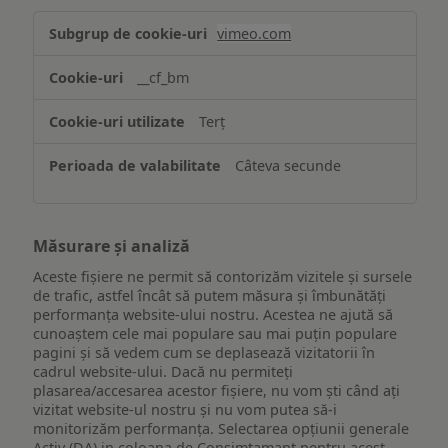
Asigurarea
vimeo.com
funcționalităților
website-
__cf_bm
ului
Terț
Câteva secunde
Măsurare și analiză
Aceste fișiere ne permit să contorizăm vizitele și sursele
de trafic, astfel încât să putem măsura și îmbunătăți
performanța website-ului nostru. Acestea ne ajută să
cunoaștem cele mai populare sau mai puțin populare
pagini și să vedem cum se deplasează vizitatorii în
cadrul website-ului. Dacă nu permiteți
plasarea/accesarea acestor fișiere, nu vom ști când ați
vizitat website-ul nostru și nu vom putea să-i
monitorizăm performanța. Selectarea opțiunii generale
Activ (DA) in coloana de Consimtamant pentru acest