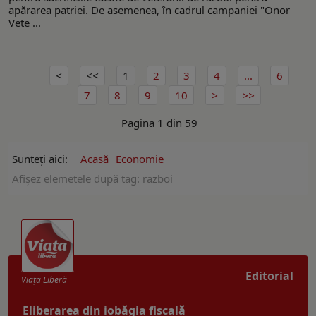
apărarea patriei. De asemenea, în cadrul campaniei "Onor
Vete ...
1
2
3
4
...
6
7
8
9
10
Pagina 1 din 59
Sunteți aici:
Acasă
Economie
Afişez elemetele după tag: razboi
Editorial
Viaţa Liberă
Eliberarea din iobăgia fiscală