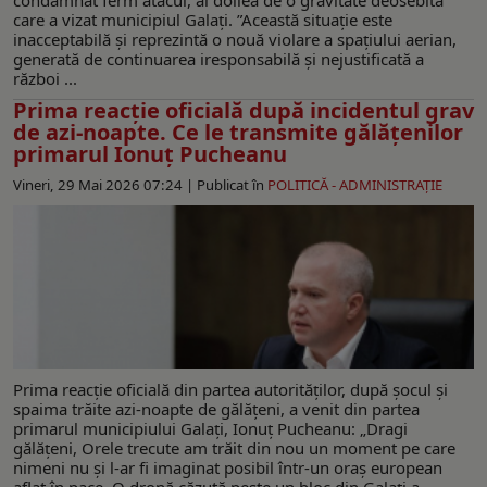
care a vizat municipiul Galați. ”Această situație este
inacceptabilă și reprezintă o nouă violare a spațiului aerian,
generată de continuarea iresponsabilă și nejustificată a
război ...
Prima reacţie oficială după incidentul grav
de azi-noapte. Ce le transmite gălăţenilor
primarul Ionuţ Pucheanu
Vineri, 29 Mai 2026 07:24 |
Publicat în
POLITICĂ - ADMINISTRAŢIE
Prima reacţie oficială din partea autorităţilor, după şocul şi
spaima trăite azi-noapte de gălăţeni, a venit din partea
primarul municipiului Galaţi, Ionuţ Pucheanu: „Dragi
gălățeni, Orele trecute am trăit din nou un moment pe care
nimeni nu și l-ar fi imaginat posibil într-un oraș european
aflat în pace. O dronă căzută peste un bloc din Galați a