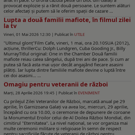
provocat explozie și a rănit două persoane. Le suntem alături
celor afectați și putem să le oferim spații de cazare ...
Lupta a două familii mafiote, în filmul zilei
la tv
Vineri, 01 Mai 2026 12:30 |
Publicat în
UTILE
"Ultimul glonț"Film Cafe, vineri, 1 mai, ora 20.10SUA (2012),
acţiune, thrillerCu: Dolph Lundgren, Cuba Gooding Jr., Billy
MurrayTitlul original: One in the Chamber Două familii
mafiote reiau calea sângelui, după trei ani de pace. Și cum ar
putea să facă asta mai ușor decât angajând fiecare asasini
plătiți. Iar lupta dintre familiile mafiote devine o luptă între
cei doi asasini... ...
Omagiu pentru veteranii de război
Marți, 28 Aprilie 2026 19:45 |
Publicat în
EVENIMENT
Cu prilejul Zilei Veteranilor de Război, marcată anual pe 29
aprilie, în Garnizoana Galați va avea loc, miercuri, 29 aprilie,
începând cu ora 10.00, o ceremonie de depunere de coroane
la Monumentul Eroilor celui de-Al Doilea Război Mondial, din
cimitirul "Eternitatea". La nivel național, se vor organiza mai
multe ceremonii militare și religioase în semn de respect
pentru sacrificiile făcute de veteranii de război pentru