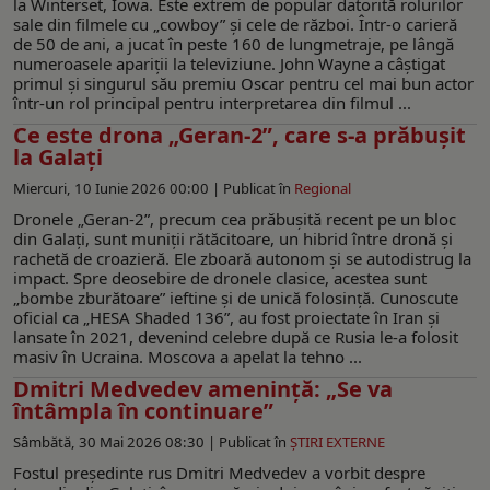
la Winterset⁠, Iowa. Este extrem de popular datorită rolurilor
sale din filmele cu „cowboy” și cele de război. Într-o carieră
de 50 de ani, a jucat în peste 160 de lungmetraje, pe lângă
numeroasele apariții la televiziune. John Wayne a câștigat
primul și singurul său premiu Oscar pentru cel mai bun actor
într-un rol principal pentru interpretarea din filmul ...
Ce este drona „Geran-2”, care s-a prăbușit
la Galați
Miercuri, 10 Iunie 2026 00:00 |
Publicat în
Regional
Dronele „Geran-2”, precum cea prăbușită recent pe un bloc
din Galați, sunt muniții rătăcitoare, un hibrid între dronă și
rachetă de croazieră. Ele zboară autonom și se autodistrug la
impact. Spre deosebire de dronele clasice, acestea sunt
„bombe zburătoare” ieftine și de unică folosință. Cunoscute
oficial ca „HESA Shaded 136”, au fost proiectate în Iran și
lansate în 2021, devenind celebre după ce Rusia le-a folosit
masiv în Ucraina. Moscova a apelat la tehno ...
Dmitri Medvedev amenință: „Se va
întâmpla în continuare”
Sâmbătă, 30 Mai 2026 08:30 |
Publicat în
ŞTIRI EXTERNE
Fostul președinte rus Dmitri Medvedev a vorbit despre