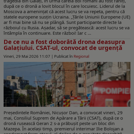
tragedia din Galați, în urma căreia doi români au fost răniți,
după ce o dronă a lovit blocul în care locuiesc. Liderul de la
Moscova a amenințat că acest lucru se va repeta, pentru că
statele europene susțin Ucraina. „Ţările Uniunii Europene (UE)
ar fi mai bine să nu se plângă. Sunt participante directe la
războiul cu Rusia. Așadar, să se pregătească: acest lucru se va
întâmpla în continuare. Este război! Iar c ...
De ce nu a fost doborâtă drona deasupra
Galațiului. CSAT-ul, convocat de urgență
Vineri, 29 Mai 2026 11:07 |
Publicat în
Regional
Președintele României, Nicușor Dan, a convocat vineri, 29
mai, Consiliul Suprem de Apărare a Țării (CSAT), după ce o
dronă rusească Geran 2 s-a prăbușit peste un bloc din
Mazepa. În același timp, premierul interimar Ilie Bolojan a
condamnat ferm atacul, al doilea de o gravitate deosebită