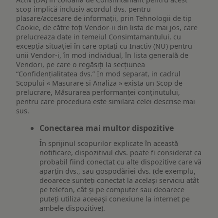
scop implică inclusiv acordul dvs. pentru
plasare/accesare de informații, prin Tehnologii de tip
Cookie, de către toți Vendor-ii din lista de mai jos, care
prelucreaza date in temeiul Consimtamantului, cu
excepția situației în care optați cu Inactiv (NU) pentru
unii Vendor-i, în mod individual, în lista generală de
Vendori, pe care o regăsiți la secțiunea
“Confidențialitatea dvs.” In mod separat, in cadrul
Scopului « Masurare si Analiza » exista un Scop de
prelucrare, Măsurarea performanței conținutului,
pentru care procedura este similara celei descrise mai
sus.
Conectarea mai multor dispozitive
În sprijinul scopurilor explicate în această
notificare, dispozitivul dvs. poate fi considerat ca
probabil fiind conectat cu alte dispozitive care vă
aparțin dvs., sau gospodăriei dvs. (de exemplu,
deoarece sunteți conectat la același serviciu atât
pe telefon, cât și pe computer sau deoarece
puteți utiliza aceeași conexiune la internet pe
ambele dispozitive).