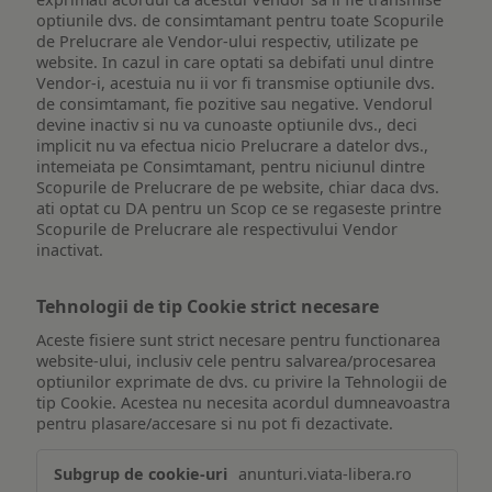
optiunile dvs. de consimtamant pentru toate Scopurile
de Prelucrare ale Vendor-ului respectiv, utilizate pe
website. In cazul in care optati sa debifati unul dintre
Vendor-i, acestuia nu ii vor fi transmise optiunile dvs.
de consimtamant, fie pozitive sau negative. Vendorul
devine inactiv si nu va cunoaste optiunile dvs., deci
implicit nu va efectua nicio Prelucrare a datelor dvs.,
intemeiata pe Consimtamant, pentru niciunul dintre
Scopurile de Prelucrare de pe website, chiar daca dvs.
ati optat cu DA pentru un Scop ce se regaseste printre
Scopurile de Prelucrare ale respectivului Vendor
inactivat.
Tehnologii de tip Cookie strict necesare
Aceste fisiere sunt strict necesare pentru functionarea
website-ului, inclusiv cele pentru salvarea/procesarea
optiunilor exprimate de dvs. cu privire la Tehnologii de
tip Cookie. Acestea nu necesita acordul dumneavoastra
pentru plasare/accesare si nu pot fi dezactivate.
Tehnologii
anunturi.viata-libera.ro
de