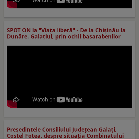
SPOT ON la "Viaţa liberă" - De la Chișinău la
Dunăre. Galațiul, prin ochii basarabenilor
Preşedintele Consiliului Judeţean Galaţi,
Costel Fotea, despre situaţia Combinatului