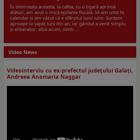
În dimineața aceasta, la cafea, cu o țigară aprinsă
alături, am avut o mică epifanie fiscală. M-am uitat în
calendar și am văzut că e sfârșitul lunii iulie. Suntem
aproape la șapte luni din an, iar gândul a venit simplu
și eliberator: abia acum, simb ...
Video News
Videointerviu cu ex-prefectul judeţului Galaţi,
Andreea Anamaria Naggar