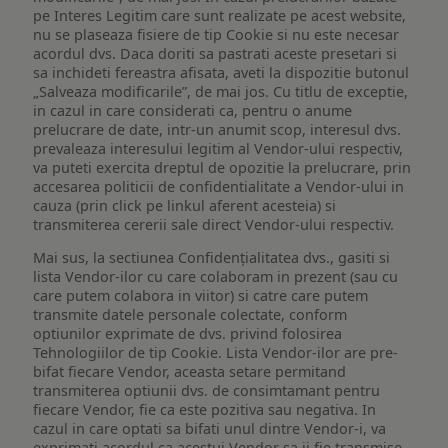
pe Interes Legitim care sunt realizate pe acest website,
nu se plaseaza fisiere de tip Cookie si nu este necesar
acordul dvs. Daca doriti sa pastrati aceste presetari si
sa inchideti fereastra afisata, aveti la dispozitie butonul
„Salveaza modificarile”, de mai jos. Cu titlu de exceptie,
in cazul in care considerati ca, pentru o anume
prelucrare de date, intr-un anumit scop, interesul dvs.
prevaleaza interesului legitim al Vendor-ului respectiv,
va puteti exercita dreptul de opozitie la prelucrare, prin
accesarea politicii de confidentialitate a Vendor-ului in
cauza (prin click pe linkul aferent acesteia) si
transmiterea cererii sale direct Vendor-ului respectiv.
Mai sus, la sectiunea Confidențialitatea dvs., gasiti si
lista Vendor-ilor cu care colaboram in prezent (sau cu
care putem colabora in viitor) si catre care putem
transmite datele personale colectate, conform
optiunilor exprimate de dvs. privind folosirea
Tehnologiilor de tip Cookie. Lista Vendor-ilor are pre-
bifat fiecare Vendor, aceasta setare permitand
transmiterea optiunii dvs. de consimtamant pentru
fiecare Vendor, fie ca este pozitiva sau negativa. In
cazul in care optati sa bifati unul dintre Vendor-i, va
exprimati acordul ca acestui Vendor sa ii fie transmise