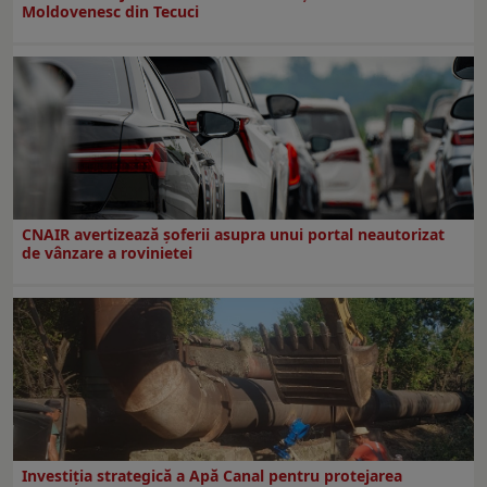
Moldovenesc din Tecuci
CNAIR avertizează șoferii asupra unui portal neautorizat
de vânzare a rovinietei
Investiția strategică a Apă Canal pentru protejarea