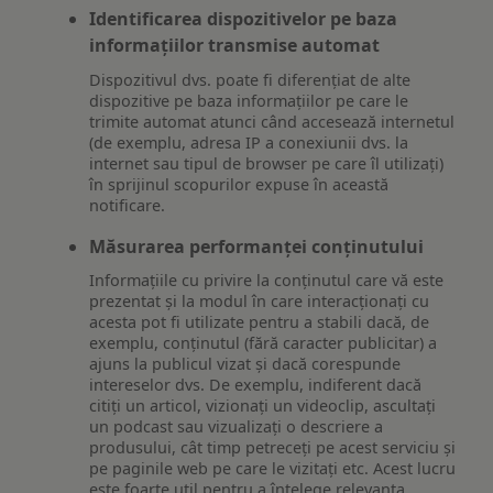
Identificarea dispozitivelor pe baza
informațiilor transmise automat
Dispozitivul dvs. poate fi diferențiat de alte
dispozitive pe baza informațiilor pe care le
trimite automat atunci când accesează internetul
(de exemplu, adresa IP a conexiunii dvs. la
internet sau tipul de browser pe care îl utilizați)
în sprijinul scopurilor expuse în această
notificare.
Măsurarea performanței conținutului
Informațiile cu privire la conținutul care vă este
prezentat și la modul în care interacționați cu
acesta pot fi utilizate pentru a stabili dacă, de
exemplu, conținutul (fără caracter publicitar) a
ajuns la publicul vizat și dacă corespunde
intereselor dvs. De exemplu, indiferent dacă
citiți un articol, vizionați un videoclip, ascultați
un podcast sau vizualizați o descriere a
produsului, cât timp petreceți pe acest serviciu și
pe paginile web pe care le vizitați etc. Acest lucru
este foarte util pentru a înțelege relevanța