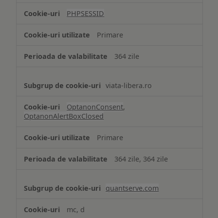
tip
PHPSESSID
Cookie
strict
Primare
necesare
364 zile
viata-libera.ro
OptanonConsent
,
OptanonAlertBoxClosed
Primare
364 zile, 364 zile
quantserve.com
mc, d