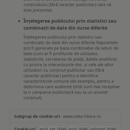
conținutului (fără caracter publicitar) care vă
este prezentat.
Înțelegerea publicului prin statistici sau
combinații de date din surse diferite
Înțelegerea publicului prin statistici sau
combinații de date din surse diferite Rapoartele
pot fi generate pe baza combinației de seturi de
date (cum ar fi profilurile de utilizator,
statisticile, cercetarea de piață, datele analitice)
cu privire la interacțiunile dvs. și cele ale altor
utilizatori cu conținut publicitar sau (fără
caracter publicitar) pentru a identifica
caracteristicile comune (de exemplu, pentru a
determina care audiențe țintă sunt mai receptive
la o campanie publicitară sau la un anumit
conținut).
Măsurare
www.viata-libera.ro
și
analiză
evid_set_0046
,
evid_0046
,
adptset_0046