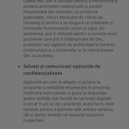
Datele dvs. pot fi utilizate pentru a monitoriza și
preveni activitatea neobișnuită și posibil
frauduloasă (de exemplu, cu privire la
publicitate, clicuri efectuate de roboți pe
reclame) și pentru a se asigura că sistemele și
procesele funcționează corect și sigur. De
asemenea, pot fi utilizate pentru a corecta orice
probleme care pot fi întâmpinate de dvs.,
publisher sau agentul de publicitate în livrarea
conținutului și a reclamelor și la interacțiunea
dvs. cu acestea.
Salvați și comunicați opțiunile de
confidențialitate
Opțiunile pe care le alegeți cu privire la
scopurile și entitățile enumerate în prezenta
notificare sunt salvate și puse la dispoziția
acelor entități sub formă de semnale digitale
(cum ar fi un șir de caractere). Acest lucru este
necesar pentru a permite atât acestui serviciu,
cât și acelor entități să respecte opțiunile
respective.