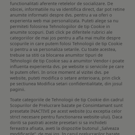
functionalitati aferente retelelor de socializare. De
obicei, informatiile nu va identifica direct, dar pot retine
anumite informatii despre dvs. pentru a va oferi o
experienta web mai personalizata. Puteti alege sa nu
permiteti folosirea Tehnologiilor de tip Cookie in
anumite scopuri. Dati click pe diferitele rubrici ale
categoriilor de mai jos pentru a afla mai multe despre
scopurile in care putem folosi Tehnologii de tip Cookie
si pentru a va personaliza setarile. Cu toate acestea,
trebuie sa stiti ca blocarea anumitor tipuri de
Tehnologii de tip Cookie sau a anumitor Vendor-i poate
influenta experienta dvs. pe website si serviciile pe care
le putem oferi. In orice moment al vizitei dvs. pe
website, puteti modifica o setare anterioara, prin click
pe sectiunea Modifica setari confidentialitate, din josul
paginii.
Toate categoriile de Tehnologii de tip Cookie din cadrul
Scopurilor de Prelucrare bazate pe Consimtamant sunt
presetate INACTIVE pe acest website (cu exceptia celor
strict necesare pentru functionarea website-ului). Daca
doriti sa pastrati aceste presetari si sa inchideti
fereastra afisata, aveti la dispozitie butonul „Salveaza
modificarile”, de mai jos. In cazul prelucrarilor bazate