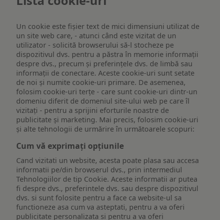
Listă cookie-uri
Un cookie este fişier text de mici dimensiuni utilizat de
un site web care, - atunci când este vizitat de un
utilizator - solicită browserului să-l stocheze pe
dispozitivul dvs. pentru a păstra în memorie informații
despre dvs., precum și preferințele dvs. de limbă sau
informații de conectare. Aceste cookie-uri sunt setate
de noi și numite cookie-uri primare. De asemenea,
folosim cookie-uri terțe - care sunt cookie-uri dintr-un
domeniu diferit de domeniul site-ului web pe care îl
vizitați - pentru a sprijini eforturile noastre de
publicitate și marketing. Mai precis, folosim cookie-uri
și alte tehnologii de urmărire în următoarele scopuri:
Cum vă exprimați opțiunile
Cand vizitati un website, acesta poate plasa sau accesa
informatii pe/din browserul dvs., prin intermediul
Tehnologiilor de tip Cookie. Aceste informatii ar putea
fi despre dvs., preferintele dvs. sau despre dispozitivul
dvs. si sunt folosite pentru a face ca website-ul sa
functioneze asa cum va asteptati, pentru a va oferi
publicitate personalizata si pentru a va oferi