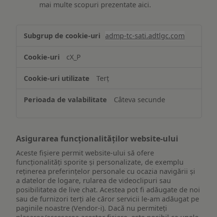
mai multe scopuri prezentate aici.
Stocarea
admp-tc-sati.adtlgc.com
și/sau
accesarea
cX_P
informațiilor
de
Terț
pe
un
Câteva secunde
dispozitiv
Asigurarea funcționalităților website-ului
Aceste fișiere permit website-ului să ofere
funcționalități sporite și personalizate, de exemplu
reţinerea preferinţelor personale cu ocazia navigării și
a datelor de logare, rularea de videoclipuri sau
posibilitatea de live chat. Acestea pot fi adăugate de noi
sau de furnizori terți ale căror servicii le-am adăugat pe
paginile noastre (Vendor-i). Dacă nu permiteți