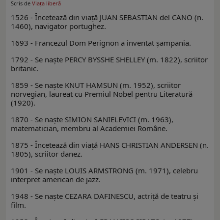
Scris de
Viaţa liberă
1526 - Încetează din viaţă JUAN SEBASTIAN del CANO (n.
1460), navigator portughez.
1693 - Francezul Dom Perignon a inventat şampania.
1792 - Se naşte PERCY BYSSHE SHELLEY (m. 1822), scriitor
britanic.
1859 - Se naşte KNUT HAMSUN (m. 1952), scriitor
norvegian, laureat cu Premiul Nobel pentru Literatură
(1920).
1870 - Se naşte SIMION SANIELEVICI (m. 1963),
matematician, membru al Academiei Române.
1875 - Încetează din viaţă HANS CHRISTIAN ANDERSEN (n.
1805), scriitor danez.
1901 - Se naşte LOUIS ARMSTRONG (m. 1971), celebru
interpret american de jazz.
1948 - Se naşte CEZARA DAFINESCU, actriţă de teatru şi
film.