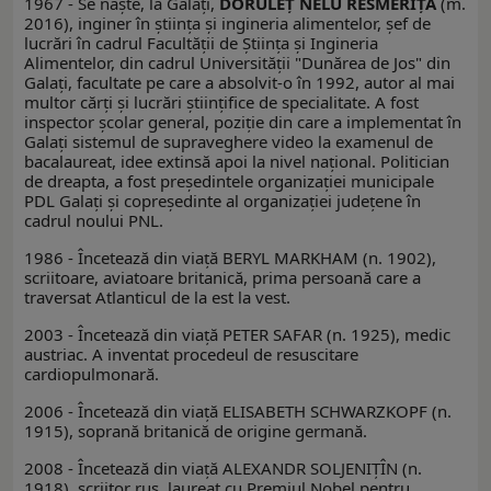
1967 - Se naşte, la Galaţi,
DORULEŢ NELU RESMERIŢĂ
(m.
2016), inginer în ştiinţa şi ingineria alimentelor, şef de
lucrări în cadrul Facultăţii de Ştiinţa şi Ingineria
Alimentelor, din cadrul Universităţii "Dunărea de Jos" din
Galaţi, facultate pe care a absolvit-o în 1992, autor al mai
multor cărți și lucrări științifice de specialitate. A fost
inspector școlar general, poziţie din care a implementat în
Galaţi sistemul de supraveghere video la examenul de
bacalaureat, idee extinsă apoi la nivel naţional. Politician
de dreapta, a fost preşedintele organizaţiei municipale
PDL Galaţi şi copreşedinte al organizaţiei judeţene în
cadrul noului PNL.
1986 - Încetează din viaţă BERYL MARKHAM (n. 1902),
scriitoare, aviatoare britanică, prima persoană care a
traversat Atlanticul de la est la vest.
2003 - Încetează din viaţă PETER SAFAR (n. 1925), medic
austriac. A inventat procedeul de resuscitare
cardiopulmonară.
2006 - Încetează din viaţă ELISABETH SCHWARZKOPF (n.
1915), soprană britanică de origine germană.
2008 - Încetează din viaţă ALEXANDR SOLJENIŢÎN (n.
1918), scriitor rus, laureat cu Premiul Nobel pentru