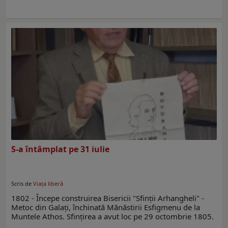
S-a întâmplat pe 31 iulie
Scris de
Viaţa liberă
1802 - Începe construirea Bisericii "Sfinţii Arhangheli" -
Metoc din Galaţi, închinată Mănăstirii Esfigmenu de la
Muntele Athos. Sfinţirea a avut loc pe 29 octombrie 1805.