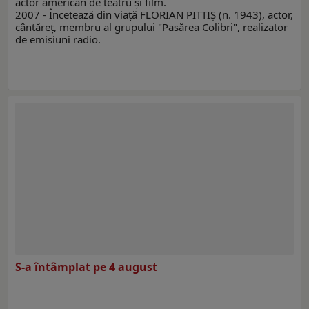
actor american de teatru şi film.
2007 - Încetează din viaţă FLORIAN PITTIŞ (n. 1943), actor,
cântăreţ, membru al grupului "Pasărea Colibri", realizator
de emisiuni radio.
S-a întâmplat pe 4 august