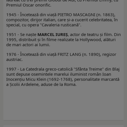
Premiul Oscar onorific.
1945 - Încetează din viaţă PIETRO MASCAGNI (n. 1863),
compozitor, dirijor italian, care şi-a cucerit celebritatea, în
special, cu opera "Cavaleria rusticană".
1951 - Se naşte
MARCEL IUREŞ
, actor de teatru şi film. Din
1995, distribuit şi în filme realizate la Hollywood, alături
de mari actori ai lumii.
1976 - Încetează din viaţă FRITZ LANG (n. 1890), regizor
austriac.
1997 - La Catedrala greco-catolică "Sfânta Treime" din Blaj
sunt depuse osemintele marelui iluminist român Ioan
Inocenţiu Micu Klein (1692-1768), personalitate marcantă
a Şcolii Ardelene, aduse de la Roma.