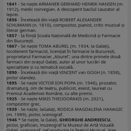
1841
- Se naşte ARMANER GERHARD HENRIK HANSEN (m.
1912), medic norvegian. A descoperit bacilul cauzator al
leprei.
1856
- Încetează din viaţă ROBERT ALEXANDER
SCHUMANN (n. 1810), compozitor, pianist, critic muzical şi
literar german.
1857
- Ia fiinţă Şcoala Naţională de Medicină şi Farmacie
din Bucureşti.
1867 -
Se naşte TOMA ABUREL (m. 1934, la Galaţi),
locotenent farmacist, licenţiat în farmacie la Bucureşti,
proprietarul Farmaciei „Aburel“, una dintre primele două
farmacii din oraşul Galaţi, autor al unor lucrări de
specialitate şi cu tematică socială.
1890
- Încetează din viaţă VINCENT van GOGH (n. 1858),
pictor olandez.
1895
- Se naşte VICTOR ION POPA (m. 1946), prozator,
dramaturg, om de teatru, publicist, eseist, laureat cu
Premiul Academiei Române, cu alte premii.
1925
- Se naşte MIKIS THEODORAKIS (m. 2021),
compozitor grec.
1939
- Se naşte, laGalaţi, RODICA MAGDALENA HANAGIC
(m. 1989), pictor, scenograf.
1946
* Se naşte, la Galaţi,
GHEORGHE ANDREESCU
,
pictor, grafician, muzeograf la Muzeul de Artă Vizuală
Galaţi, scenograf, şef producţie la Teatrul Muzical „Nae