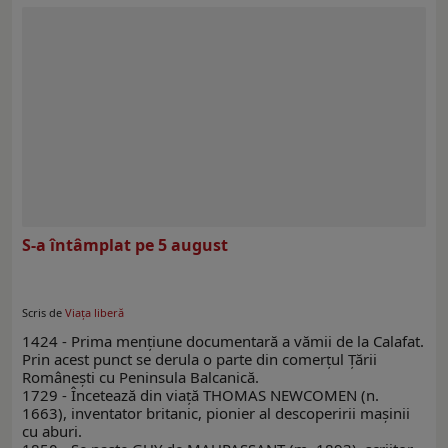
S-a întâmplat pe 5 august
Scris de
Viaţa liberă
1424 - Prima menţiune documentară a vămii de la Calafat.
Prin acest punct se derula o parte din comerţul Ţării
Româneşti cu Peninsula Balcanică.
1729 - Încetează din viaţă THOMAS NEWCOMEN (n.
1663), inventator britanic, pionier al descoperirii maşinii
cu aburi.