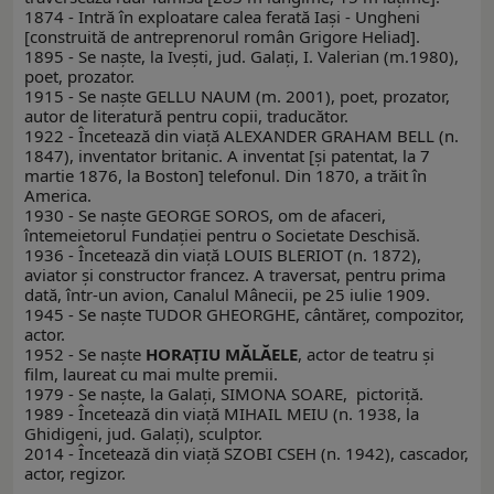
1874 - Intră în exploatare calea ferată Iaşi - Ungheni
[construită de antreprenorul român Grigore Heliad].
1895 - Se naşte, la Iveşti, jud. Galaţi, I. Valerian (m.1980),
poet, prozator.
1915 - Se naşte GELLU NAUM (m. 2001), poet, prozator,
autor de literatură pentru copii, traducător.
1922 - Încetează din viaţă ALEXANDER GRAHAM BELL (n.
1847), inventator britanic. A inventat [şi patentat, la 7
martie 1876, la Boston] telefonul. Din 1870, a trăit în
America.
1930 - Se naşte GEORGE SOROS, om de afaceri,
întemeietorul Fundaţiei pentru o Societate Deschisă.
1936 - Încetează din viaţă LOUIS BLERIOT (n. 1872),
aviator şi constructor francez. A traversat, pentru prima
dată, într-un avion, Canalul Mânecii, pe 25 iulie 1909.
1945 - Se naşte TUDOR GHEORGHE, cântăreţ, compozitor,
actor.
1952 - Se naşte
HORAŢIU MĂLĂELE
, actor de teatru şi
film, laureat cu mai multe premii.
1979 - Se naşte, la Galaţi, SIMONA SOARE, pictoriţă.
1989 - Încetează din viaţă MIHAIL MEIU (n. 1938, la
Ghidigeni, jud. Galaţi), sculptor.
2014 - Încetează din viață SZOBI CSEH (n. 1942), cascador,
actor, regizor.