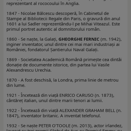
reprezentant al rococoului în Anglia.
1847 - Nicolae Bălcescu descoperă, în Cabinetul de
Stampe al Bibliotecii Regale din Paris, o gravură din anul
1601 a lui Sadler reprezentându-l pe Mihai Viteazul. Este
primul portret autentic al domnitorului român.
1860 - Se naşte, la Galaţi,
GHEORGHE FERNIC
(m. 1942),
inginer inventator, unul dintre cei mai mari industriaşi ai
României, fondatorul Şantierului Naval Galaţi.
1869 - Societatea Academică Română primeşte cea dintâi
donaţie de documente istorice, din partea lui Vasile
Alexandrescu Urechia.
1870 - A fost deschisă, la Londra, prima linie de metrou
din lume.
1921 - Încetează din viaţă ENRICO CARUSO (n. 1873),
cântăreţ italian, unul dintre marii tenori ai lumii.
1922 - Încetează din viaţă ALEXANDER GRAHAM BELL (n.
1847), inventator britanic. A inventat telefonul.
1932 - Se naşte PETER O’TOOLE (m. 2013), actor irlandez,
laureat cu trei premii Globul de Aur, cu Premiul Emmy, cu