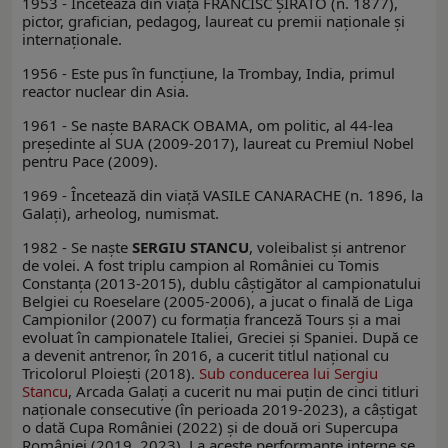
1953 - Încetează din viaţă FRANCISC ŞIRATO (n. 1877),
pictor, grafician, pedagog, laureat cu premii naţionale şi
internaţionale.
1956 - Este pus în funcţiune, la Trombay, India, primul
reactor nuclear din Asia.
1961 - Se naşte BARACK OBAMA, om politic, al 44-lea
preşedinte al SUA (2009-2017), laureat cu Premiul Nobel
pentru Pace (2009).
1969 - Încetează din viaţă VASILE CANARACHE (n. 1896, la
Galaţi), arheolog, numismat.
1982 - Se naşte
SERGIU STANCU
, voleibalist şi antrenor
de volei. A fost triplu campion al României cu Tomis
Constanţa (2013-2015), dublu câştigător al campionatului
Belgiei cu Roeselare (2005-2006), a jucat o finală de Liga
Campionilor (2007) cu formaţia franceză Tours şi a mai
evoluat în campionatele Italiei, Greciei şi Spaniei. După ce
a devenit antrenor, în 2016, a cucerit titlul naţional cu
Tricolorul Ploieşti (2018).
Sub conducerea lui Sergiu
Stancu
, Arcada Galaţi a cucerit nu mai puţin de cinci titluri
naţionale consecutive (în perioada 2019-2023), a câştigat
o dată Cupa României (2022) şi de două ori Supercupa
României (2019, 2023). La aceste performanţe interne se