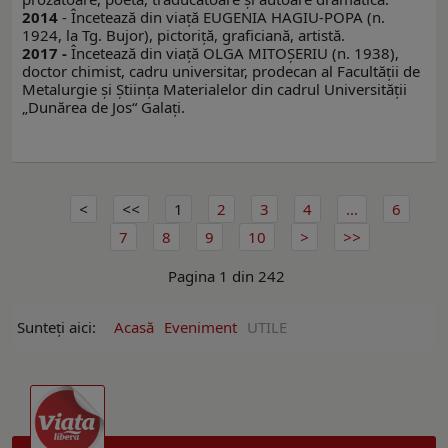
2014
- Încetează din viaţă EUGENIA HAGIU-POPA (n.
1924, la Tg. Bujor), pictoriţă, graficiană, artistă.
2017 -
Încetează din viaţă OLGA MITOŞERIU (n. 1938),
doctor chimist, cadru universitar, prodecan al Facultăţii de
Metalurgie şi Ştiinţa Materialelor din cadrul Universităţii
„Dunărea de Jos“ Galaţi.
1
2
3
4
...
6
7
8
9
10
Pagina 1 din 242
Sunteți aici:
Acasă
Eveniment
UTILE