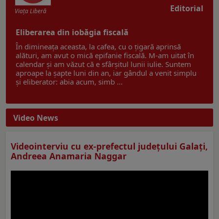
Editorial
Viaţa Liberă
Eliberarea din iobăgia fiscală
În dimineața aceasta, la cafea, cu o țigară aprinsă
alături, am avut o mică epifanie fiscală. M-am uitat în
calendar și am văzut că e sfârșitul lunii iulie. Suntem
aproape la șapte luni din an, iar gândul a venit simplu
și eliberator: abia acum, simb ...
Video News
Videointerviu cu ex-prefectul judeţului Galaţi,
Andreea Anamaria Naggar