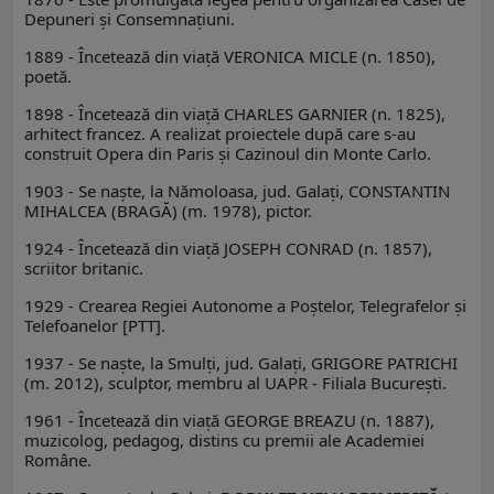
Depuneri şi Consemnaţiuni.
1889 - Încetează din viaţă VERONICA MICLE (n. 1850),
poetă.
1898 - Încetează din viaţă CHARLES GARNIER (n. 1825),
arhitect francez. A realizat proiectele după care s-au
construit Opera din Paris şi Cazinoul din Monte Carlo.
1903 - Se naşte, la Nămoloasa, jud. Galaţi, CONSTANTIN
MIHALCEA (BRAGĂ) (m. 1978), pictor.
1924 - Încetează din viaţă JOSEPH CONRAD (n. 1857),
scriitor britanic.
1929 - Crearea Regiei Autonome a Poştelor, Telegrafelor şi
Telefoanelor [PTT].
1937 - Se naşte, la Smulţi, jud. Galaţi, GRIGORE PATRICHI
(m. 2012), sculptor, membru al UAPR - Filiala Bucureşti.
1961 - Încetează din viaţă GEORGE BREAZU (n. 1887),
muzicolog, pedagog, distins cu premii ale Academiei
Române.