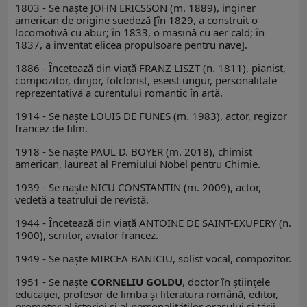
1803 - Se naşte JOHN ERICSSON (m. 1889), inginer
american de origine suedeză [în 1829, a construit o
locomotivă cu abur; în 1833, o maşină cu aer cald; în
1837, a inventat elicea propulsoare pentru nave].
1886 - Încetează din viaţă FRANZ LISZT (n. 1811), pianist,
compozitor, dirijor, folclorist, eseist ungur, personalitate
reprezentativă a curentului romantic în artă.
1914 - Se naşte LOUIS DE FUNES (m. 1983), actor, regizor
francez de film.
1918 - Se naște PAUL D. BOYER (m. 2018), chimist
american, laureat al Premiului Nobel pentru Chimie.
1939 - Se naşte NICU CONSTANTIN (m. 2009), actor,
vedetă a teatrului de revistă.
1944 - Încetează din viaţă ANTOINE DE SAINT-EXUPERY (n.
1900), scriitor, aviator francez.
1949 - Se naşte MIRCEA BANICIU, solist vocal, compozitor.
1951 - Se naşte
CORNELIU GOLDU
, doctor în ştiinţele
educaţiei, profesor de limba şi literatura română, editor,
promotor al istoriei şi al personalităţilor oraşului şi ţării.