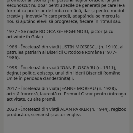
Recunoscut nu doar pentru zecile de generaţii pe care le-a
format ca profesor de limba română, dar şi pentru modul
creativ şi inovativ în care predă, adaptându-se mereu la
nou şi ajutând elevii să progreseze, fiecare în ritmul său.
1977 - Se naşte RODICA GHERGHINOIU, pictoriţă cu
activitate în Galaţi.
1986 - Încetează din viaţă JUSTIN MOISESCU (n. 1910), al
patrulea patriarh al Bisericii Ortodoxe Române (1977-
1986).
1998 - Încetează din viață IOAN PLOSCARU (n. 1911),
deținut politic, episcop, unul din liderii Bisericii Române
Unite în perioada clandestinității.
2017 - Încetează din viaţă JEANNE MOREAU (n. 1928),
actriţă franceză, laureată cu Premiul Oscar pentru întreaga
activitate, cu alte premii.
2020 - Încetează din viață ALAN PARKER (n. 1944), regizor,
producător, scenarist și actor englez.