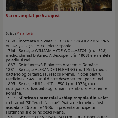
S-a întâmplat pe 6 august
Scris de
Viaţa liberă
1660 - Încetează din viaţă DIEGO RODRIGUEZ de SILVA Y
VELAZQUEZ (n. 1599), pictor spaniol.
1766 - Se naşte WILLIAM HYDE WOLLASTON (m. 1828),
medic, chimist britanic. A descoperit (în 1803) elementele
paladiu şi radiu.
1867 - Se înfiinţează Biblioteca Academiei Române.
1881 - Se naşte ALEXANDER FLEMING (m. 1955), medic
bacteriolog britanic, laureat cu Premiul Nobel pentru
Medicină (1945), unul dintre descoperitorii penicilinei.
1895 - Se naște IULIU NIȚULESCU (m. 1975), medic
nutriționist și fiziopatolog român, membru al Academiei
Române.
1917 -
Sfinţirea Catedralei Arhiepiscopale din Galaţi
,
cu hramul "Sf. Ierarh Nicolae". Piatra de temelie a fost
aşezată la 26 aprilie 1906, în prezenţa principelui
Ferdinand şi a principesei Maria.
1941 - Se naşte CEZAR IVĂNESCU (m. 2008), poet, autor