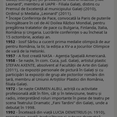
Leonard”, membru al UAPR - Filiala Galaţi, distins cu
Premiul de Excelenţă al municipiului Galaţi (2010),
Ordinul şi Medalia „Leonard” (2011).
* Începe Conferinţa de Pace, convocată la Paris de puterile
învingătoare în cel de-Al Doilea Război Mondial, pentru
pregătirea tratatelor de pace cu Bulgaria, Finlanda, Italia,
România şi Ungaria. Lucrările conferinţei s-au încheiat la
15 octombrie, acelaşi an.
1952
- Iosif Sârbu a cucerit prima medalie olimpică de aur
pentru România, la tir, la ediţia a XV-a a Jocurilor Olimpice
de vară de la Helsinki.
1957
- A fost creată NASA - Agenţia Spaţială Americană.
1958 -
Se naşte, în com. Cuca, jud. Galaţi, artistul plastic
ŞTEFAN AXENTE, absolvent al Facultăţii de Arte din Galaţi
(2011), cu expoziţii personale de pictură în Galaţi şi cu
participări la expoziţii de grup ale pictorilor români din
ţară, membru al Uniunii Artiştilor Plastici din România,
filiala Galaţi.
1972 -
Se naşte CARMEN ALBU, actriţă cu activitate
profesională atât în film, cât şi în televiziune, teatru şi
radio, interpretând roluri importante în piese de teatru pe
scena Teatrului Dramatic „Fani Tardini“ din Galaţi, unde a
debutat în 1998.
1992
- Încetează din viață LUCIA DEMETRIUS (n. 1910),
prozatoare, poetă, traducătoare și autoare dramatică.