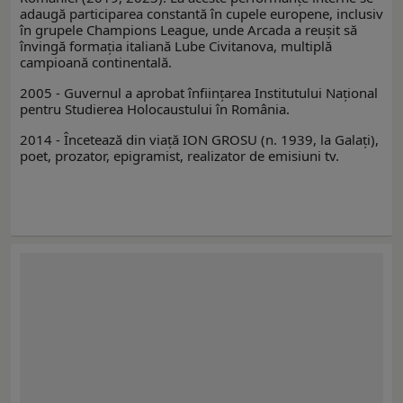
adaugă participarea constantă în cupele europene, inclusiv
în grupele Champions League, unde Arcada a reuşit să
învingă formaţia italiană Lube Civitanova, multiplă
campioană continentală.
2005 - Guvernul a aprobat înfiinţarea Institutului Naţional
pentru Studierea Holocaustului în România.
2014 - Încetează din viaţă ION GROSU (n. 1939, la Galaţi),
poet, prozator, epigramist, realizator de emisiuni tv.