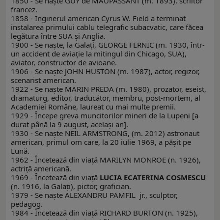
1850 - Se naşte GUY de MAUPASSANT (m. 1893), scriitor
francez.
1858 - Inginerul american Cyrus W. Field a terminat
instalarea primului cablu telegrafic subacvatic, care făcea
legătura între SUA şi Anglia.
1900 - Se naşte, la Galaţi, GEORGE FERNIC (m. 1930, într-
un accident de aviaţie la mitingul din Chicago, SUA),
aviator, constructor de avioane.
1906 - Se naşte JOHN HUSTON (m. 1987), actor, regizor,
scenarist american.
1922 - Se naşte MARIN PREDA (m. 1980), prozator, eseist,
dramaturg, editor, traducător, membru, post-mortem, al
Academiei Române, laureat cu mai multe premii.
1929 - Începe greva muncitorilor mineri de la Lupeni [a
durat până la 9 august, acelaşi an].
1930 - Se naşte NEIL ARMSTRONG, (m. 2012) astronaut
american, primul om care, la 20 iulie 1969, a păşit pe
Lună.
1962 - Încetează din viaţă MARILYN MONROE (n. 1926),
actriță americană.
1969 - Încetează din viaţă
LUCIA ECATERINA COSMESCU
(n. 1916, la Galaţi), pictor, grafician.
1979 - Se naşte ALEXANDRU PAMFIL jr., sculptor,
pedagog.
1984 - Încetează din viaţă RICHARD BURTON (n. 1925),