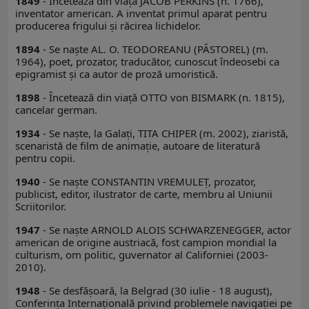
1849
- Încetează din viață JACOB PERKINS (n. 1766),
inventator american. A inventat primul aparat pentru
producerea frigului şi răcirea lichidelor.
1894
- Se naşte AL. O. TEODOREANU (PĂSTOREL) (m.
1964), poet, prozator, traducător, cunoscut îndeosebi ca
epigramist şi ca autor de proză umoristică.
1898
- Încetează din viață OTTO von BISMARK (n. 1815),
cancelar german.
1934
- Se naşte, la Galaţi, TITA CHIPER (m. 2002), ziaristă,
scenaristă de film de animaţie, autoare de literatură
pentru copii.
1940
- Se naşte CONSTANTIN VREMULEŢ, prozator,
publicist, editor, ilustrator de carte, membru al Uniunii
Scriitorilor.
1947
- Se naşte ARNOLD ALOIS SCHWARZENEGGER, actor
american de origine austriacă, fost campion mondial la
culturism, om politic, guvernator al Californiei (2003-
2010).
1948
- Se desfăşoară, la Belgrad (30 iulie - 18 august),
Conferinţa Internaţională privind problemele navigaţiei pe