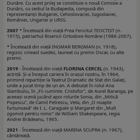
Dunăre. Cu acest prilej se constituie o nouă Comisie a
Dunării, cu sediul la Budapesta, compusă din
reprezentanţii Bulgariei, Cehoslovaciei, Iugoslaviei,
României, Ungariei şi URSS.
2007
* Încetează din viaţă Prea Fericitul TEOCTIST (n.
1915), patriarhul Bisericii Ortodoxe Române (1986-2007).
* Încetează din viaţă INGMAR BERGMAN (n. 1918),
regizor, cineast suedez, laureat cu premii Oscar, cu alte
premii.
2019
- Încetează din viaţă
FLORINA CERCEL
(n. 1943),
actriţă. Şi-a început cariera în oraşul nostru, în 1964,
primind repartiţie la Teatrul Dramatic de Stat din Galaţi,
unde a jucat timp de un an. A debutat în rolul Ana
Stambuliu, în „Fii cuminte. Cristofor”, de Aurel Baranga, pe
aceeaşi scenă jucând apoi rolurile Sonia, din „Mitică
Popescu”, de Camil Petrescu, Veta, din „O noapte
furtunoasă” de I. L. Caragiale şi Margaret din „Mult
zgomot pentru nimic” de William Shakespeare, regia
Andrei Brădeanu, 1965.
2021
- Încetează din viață MARINA SCUPRA (n. 1967),
cântăreață.