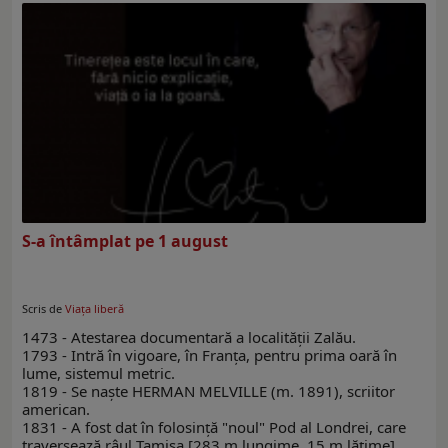
S-a întâmplat pe 1 august
Scris de
Viaţa liberă
1473 - Atestarea documentară a localităţii Zalău.
1793 - Intră în vigoare, în Franţa, pentru prima oară în
lume, sistemul metric.
1819 - Se naşte HERMAN MELVILLE (m. 1891), scriitor
american.
1831 - A fost dat în folosinţă "noul" Pod al Londrei, care
traversează râul Tamisa [283 m lungime, 15 m lăţime].