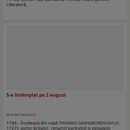
Literatură.
S-a întâmplat pe 2 august
Scris de
Viaţa liberă
1788 - Încetează din viaţă THOMAS GAINSBOROUGH (n.
1727), pictor britanic, renumit portretist şi peisagist,