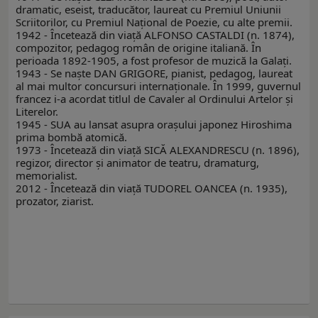
dramatic, eseist, traducător, laureat cu Premiul Uniunii
Scriitorilor, cu Premiul Naţional de Poezie, cu alte premii.
1942 - Încetează din viaţă ALFONSO CASTALDI (n. 1874),
compozitor, pedagog român de origine italiană. În
perioada 1892-1905, a fost profesor de muzică la Galaţi.
1943 - Se naşte DAN GRIGORE, pianist, pedagog, laureat
al mai multor concursuri internaţionale. În 1999, guvernul
francez i-a acordat titlul de Cavaler al Ordinului Artelor şi
Literelor.
1945 - SUA au lansat asupra oraşului japonez Hiroshima
prima bombă atomică.
1973 - Încetează din viaţă SICĂ ALEXANDRESCU (n. 1896),
regizor, director şi animator de teatru, dramaturg,
memorialist.
2012 - Încetează din viaţă TUDOREL OANCEA (n. 1935),
prozator, ziarist.