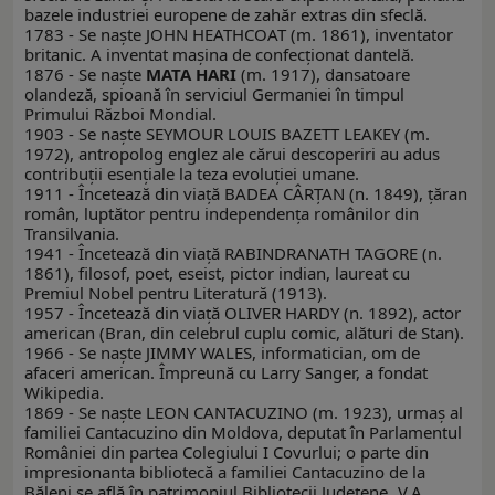
bazele industriei europene de zahăr extras din sfeclă.
1783 - Se naşte JOHN HEATHCOAT (m. 1861), inventator
britanic. A inventat maşina de confecţionat dantelă.
1876 - Se naşte
MATA HARI
(m. 1917), dansatoare
olandeză, spioană în serviciul Germaniei în timpul
Primului Război Mondial.
1903 - Se naște SEYMOUR LOUIS BAZETT LEAKEY (m.
1972), antropolog englez ale cărui descoperiri au adus
contribuții esențiale la teza evoluției umane.
1911 - Încetează din viață BADEA CÂRȚAN (n. 1849), țăran
român, luptător pentru independența românilor din
Transilvania.
1941 - Încetează din viaţă RABINDRANATH TAGORE (n.
1861), filosof, poet, eseist, pictor indian, laureat cu
Premiul Nobel pentru Literatură (1913).
1957 - Încetează din viaţă OLIVER HARDY (n. 1892), actor
american (Bran, din celebrul cuplu comic, alături de Stan).
1966 - Se naşte JIMMY WALES, informatician, om de
afaceri american. Împreună cu Larry Sanger, a fondat
Wikipedia.
1869 - Se naşte LEON CANTACUZINO (m. 1923), urmaș al
familiei Cantacuzino din Moldova, deputat în Parlamentul
României din partea Colegiului I Covurlui; o parte din
impresionanta bibliotecă a familiei Cantacuzino de la
Băleni se află în patrimoniul Bibliotecii Județene „V.A.