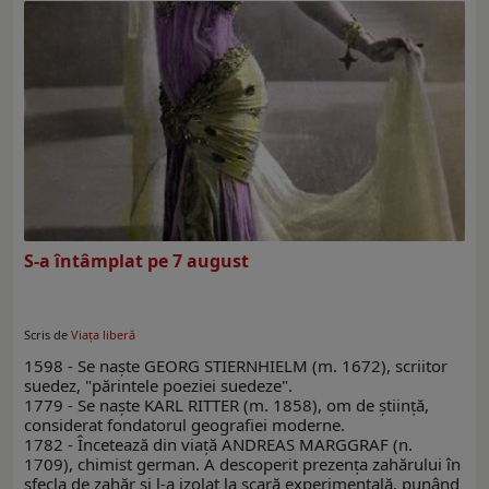
S-a întâmplat pe 7 august
Scris de
Viaţa liberă
1598 - Se naşte GEORG STIERNHIELM (m. 1672), scriitor
suedez, "părintele poeziei suedeze".
1779 - Se naşte KARL RITTER (m. 1858), om de ştiinţă,
considerat fondatorul geografiei moderne.
1782 - Încetează din viaţă ANDREAS MARGGRAF (n.
1709), chimist german. A descoperit prezenţa zahărului în
sfecla de zahăr şi l-a izolat la scară experimentală, punând