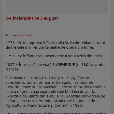
S-a întâmplat pe 3 august
Scris de
Viaţa liberă
1778 - Se inaugurează Teatro alla Scala din Milano - unul
dintre cele mai renumite teatre de operă din lume.
1795 - Se înfiinţează Conservatorul de Muzică din Paris.
1857 * Încetează din viaţă EUGENE SUE (n. 1804), scriitor
francez.
* Se naşte CONSTANTIN ȚINC (m. 1930), farmacist,
consilier comunal, primar al Galaţiului, senator de
Covurlui, membru al Societății Farmaciştilor din România,
care a obținut cu preparatele sale Medalia de aur la
Expoziția de Ştiinţe din 1903 și la Expoziția Universală de
la Paris, precum şi Premiul Academiei Naţionale de
Agricultură, Manufactură și Comerţ în 1890.
1876 - Este promulgată legea pentru organizarea Casei de