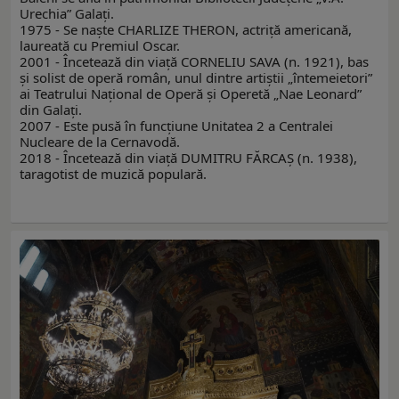
Urechia” Galați.
1975 - Se naşte CHARLIZE THERON, actriţă americană,
laureată cu Premiul Oscar.
2001 - Încetează din viaţă CORNELIU SAVA (n. 1921), bas
și solist de operă român, unul dintre artiștii „întemeietori”
ai Teatrului Național de Operă și Operetă „Nae Leonard”
din Galați.
2007 - Este pusă în funcţiune Unitatea 2 a Centralei
Nucleare de la Cernavodă.
2018 - Încetează din viață DUMITRU FĂRCAȘ (n. 1938),
taragotist de muzică populară.