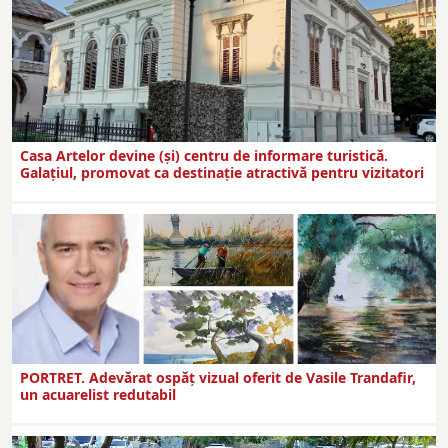
Casa Artelor devine (şi) centru de informare turistică.
Galaţiul, promovat ca destinaţie atractivă pentru vizitatori
PORTRET. Adevărat ospăț vizual oferit de Vasile Trandafir,
un acuarelist redutabil