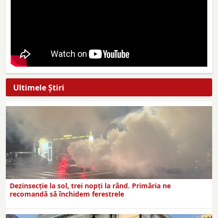
Ultimele Ştiri
Dezinsecţie la sol, trei nopţi la rând. Primăria ne
recomandă să închidem ferestrele