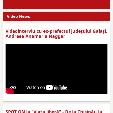
Video News
Videointerviu cu ex-prefectul judeţului Galaţi,
Andreea Anamaria Naggar
SPOT ON la "Viaţa liberă" - De la Chișinău la