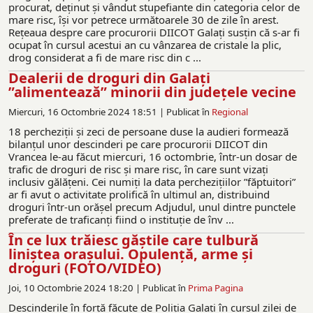
procurat, deținut și vândut stupefiante din categoria celor de
mare risc, își vor petrece următoarele 30 de zile în arest.
Rețeaua despre care procurorii DIICOT Galați susțin că s-ar fi
ocupat în cursul acestui an cu vânzarea de cristale la plic,
drog considerat a fi de mare risc din c ...
Dealerii de droguri din Galați
”alimentează” minorii din județele vecine
Miercuri, 16 Octombrie 2024 18:51 |
Publicat în
Regional
18 percheziții și zeci de persoane duse la audieri formează
bilanțul unor descinderi pe care procurorii DIICOT din
Vrancea le-au făcut miercuri, 16 octombrie, într-un dosar de
trafic de droguri de risc și mare risc, în care sunt vizați
inclusiv gălățeni. Cei numiți la data perchezițiilor ”făptuitori”
ar fi avut o activitate prolifică în ultimul an, distribuind
droguri într-un orășel precum Adjudul, unul dintre punctele
preferate de traficanți fiind o instituție de înv ...
În ce lux trăiesc găștile care tulbură
liniștea orașului. Opulență, arme și
droguri (FOTO/VIDEO)
Joi, 10 Octombrie 2024 18:20 |
Publicat în
Prima Pagina
Descinderile în forță făcute de Poliția Galați în cursul zilei de