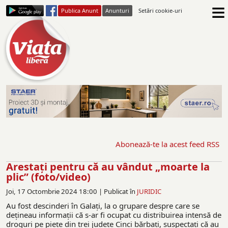
≡
Publica Anunt
Anunturi
Setări cookie-uri
Abonează-te la acest feed RSS
Arestaţi pentru că au vândut „moarte la
plic” (foto/video)
Joi, 17 Octombrie 2024 18:00 |
Publicat în
JURIDIC
Au fost descinderi în Galați, la o grupare despre care se
dețineau informații că s-ar fi ocupat cu distribuirea intensă de
droguri pe piețe din trei județe Cinci bărbați, suspectați că au