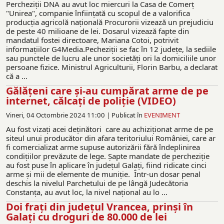
Percheziții DNA au avut loc miercuri la Casa de Comerț
"Unirea", companie înființată cu scopul de a valorifica
producția agricolă națională Procurorii vizează un prejudiciu
de peste 40 milioane de lei. Dosarul vizează fapte din
mandatul fostei directoare, Mariana Cotoi, potrivit
informațiilor G4Media.Pecheziții se fac în 12 județe, la sediile
sau punctele de lucru ale unor societăți ori la domiciliile unor
persoane fizice. Ministrul Agriculturii, Florin Barbu, a declarat
că a ...
Gălățeni care și-au cumpărat arme de pe
internet, călcați de poliție (VIDEO)
Vineri, 04 Octombrie 2024 11:00 |
Publicat în
EVENIMENT
Au fost vizați acei deținători care au achiziționat arme de pe
siteul unui producător din afara teritoriului României, care ar
fi comercializat arme supuse autorizării fără îndeplinirea
condițiilor prevăzute de lege. Șapte mandate de percheziție
au fost puse în aplicare în județul Galați, fiind ridicate cinci
arme și mii de elemente de muniție. Într-un dosar penal
deschis la nivelul Parchetului de pe lângă Judecătoria
Constanța, au avut loc, la nivel național au lo ...
Doi fraţi din judeţul Vrancea, prinşi în
Galaţi cu droguri de 80.000 de lei