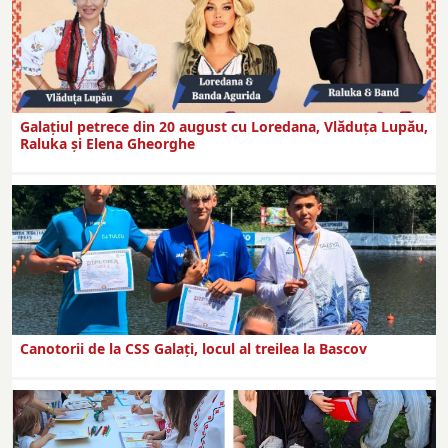
Galaţiul petrece din 20 august cu Loredana, Vlăduța Lupău,
Raluka și Elena Gheorghe
Canotorii de la CSS Galați, locul al treilea la Bascov