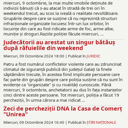
miercuri, 9 octombrie, la mai multe imobile deținute de
indivizii bănuiți că s-au atacat în stradă de trei ori în
weekendul trecut, au scos la iveală o realitate revoltătoare.
Grupările despre care se susține că nu reprezintă structuri
infracționale organizate locuiesc într-un lux orbitor, în
locuințe din care au fost ridicate arme de foc, arme albe,
muniție şi droguri.Raziile poliției făcute miercuri, ...
Judecătorii au arestat un singur bătăuș
după răfuielile din weekend
Miercuri, 09 Octombrie 2024 18:00 |
Publicat în
JURIDIC
Patru a fost numărul conflictelor violente care au zdruncinat
climatul de siguranță publică din județul Galați la finele
săptămânii trecute, în acestea fiind implicate persoane care
fac parte din grupări despre care poliția susține că nu sunt în
evidenţe ca "organizate" și cu rivalități cunoscute. Până
miercuri, 9 octombrie, anchetatorii au dus în fața instanțelor
cinci dintre aceste persoane. Tot miercuri, poliția a făcut 19
percheziții, în urma cărora a mai ridicat ...
Zeci de percheziții DNA la Casa de Comerț
"Unirea"
Miercuri, 09 Octombrie 2024 16:40 |
Publicat în
ŞTIRI NAŢIONALE