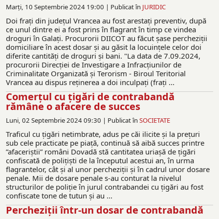
Marți, 10 Septembrie 2024 19:00 |
Publicat în
JURIDIC
Doi fraţi din judeţul Vrancea au fost arestaţi preventiv, după
ce unul dintre ei a fost prins în flagrant în timp ce vindea
droguri în Galaţi. Procurorii DIICOT au făcut şase percheziţii
domiciliare în acest dosar şi au găsit la locuinţele celor doi
diferite cantităţi de droguri şi bani. "La data de 7.09.2024,
procurorii Direcţiei de Investigare a Infracţiunilor de
Criminalitate Organizată şi Terorism - Biroul Teritorial
Vrancea au dispus reţinerea a doi inculpaţi (fraţi ...
Comerțul cu țigări de contrabandă
rămâne o afacere de succes
Luni, 02 Septembrie 2024 09:30 |
Publicat în
SOCIETATE
Traficul cu țigări netimbrate, adus pe căi ilicite și la prețuri
sub cele practicate pe piață, continuă să aibă succes printre
”afaceriștii” români Dovadă stă cantitatea uriașă de țigări
confiscată de polițiști de la începutul acestui an, în urma
flagrantelor, cât și al unor percheziții și în cadrul unor dosare
penale. Mii de dosare penale s-au conturat la nivelul
structurilor de poliție în jurul contrabandei cu țigări au fost
confiscate tone de tutun și au ...
Percheziţii într-un dosar de contrabandă