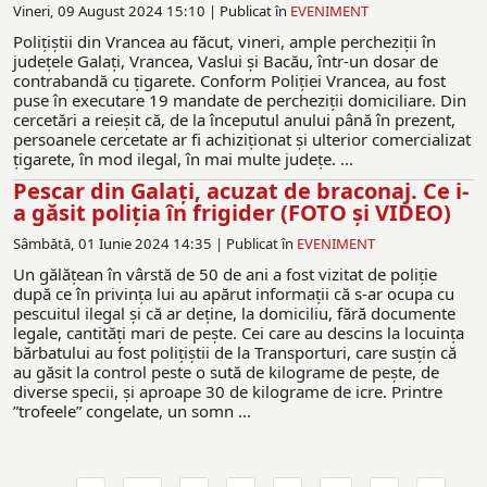
Vineri, 09 August 2024 15:10 |
Publicat în
EVENIMENT
Poliţiştii din Vrancea au făcut, vineri, ample percheziţii în
judeţele Galaţi, Vrancea, Vaslui şi Bacău, într-un dosar de
contrabandă cu ţigarete. Conform Poliţiei Vrancea, au fost
puse în executare 19 mandate de percheziţii domiciliare. Din
cercetări a reieşit că, de la începutul anului până în prezent,
persoanele cercetate ar fi achiziţionat şi ulterior comercializat
ţigarete, în mod ilegal, în mai multe judeţe. ...
Pescar din Galați, acuzat de braconaj. Ce i-
a găsit poliția în frigider (FOTO și VIDEO)
Sâmbătă, 01 Iunie 2024 14:35 |
Publicat în
EVENIMENT
Un gălățean în vârstă de 50 de ani a fost vizitat de poliție
după ce în privința lui au apărut informații că s-ar ocupa cu
pescuitul ilegal și că ar deține, la domiciliu, fără documente
legale, cantități mari de pește. Cei care au descins la locuința
bărbatului au fost polițiștii de la Transporturi, care susțin că
au găsit la control peste o sută de kilograme de pește, de
diverse specii, și aproape 30 de kilograme de icre. Printre
”trofeele” congelate, un somn ...