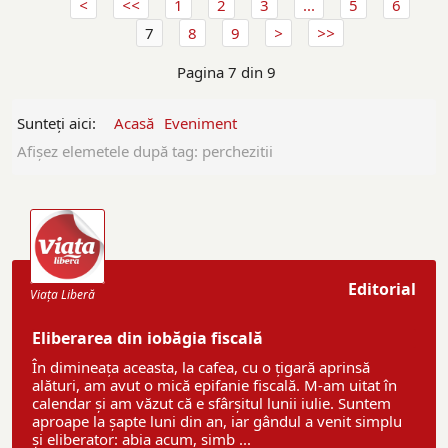
1
2
3
...
5
6
7
8
9
Pagina 7 din 9
Sunteți aici:
Acasă
Eveniment
Afişez elemetele după tag: perchezitii
Editorial
Viaţa Liberă
Eliberarea din iobăgia fiscală
În dimineața aceasta, la cafea, cu o țigară aprinsă
alături, am avut o mică epifanie fiscală. M-am uitat în
calendar și am văzut că e sfârșitul lunii iulie. Suntem
aproape la șapte luni din an, iar gândul a venit simplu
și eliberator: abia acum, simb ...