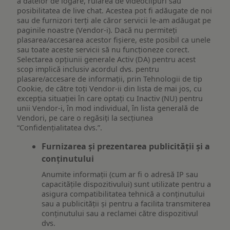
a datelor de logare, rularea de videoclipuri sau
posibilitatea de live chat. Acestea pot fi adăugate de noi
sau de furnizori terți ale căror servicii le-am adăugat pe
paginile noastre (Vendor-i). Dacă nu permiteți
plasarea/accesarea acestor fișiere, este posibil ca unele
sau toate aceste servicii să nu funcționeze corect.
Selectarea opțiunii generale Activ (DA) pentru acest
scop implică inclusiv acordul dvs. pentru
plasare/accesare de informații, prin Tehnologii de tip
Cookie, de către toți Vendor-ii din lista de mai jos, cu
excepția situației în care optați cu Inactiv (NU) pentru
unii Vendor-i, în mod individual, în lista generală de
Vendori, pe care o regăsiți la secțiunea
“Confidențialitatea dvs.”.
Furnizarea și prezentarea publicității și a
conținutului
Anumite informații (cum ar fi o adresă IP sau
capacitățile dispozitivului) sunt utilizate pentru a
asigura compatibilitatea tehnică a conținutului
sau a publicității și pentru a facilita transmiterea
conținutului sau a reclamei către dispozitivul
dvs.