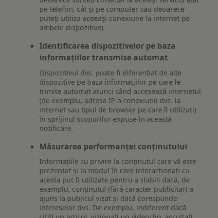
pe telefon, cât și pe computer sau deoarece
puteți utiliza aceeași conexiune la internet pe
ambele dispozitive).
Identificarea dispozitivelor pe baza
informațiilor transmise automat
Dispozitivul dvs. poate fi diferențiat de alte
dispozitive pe baza informațiilor pe care le
trimite automat atunci când accesează internetul
(de exemplu, adresa IP a conexiunii dvs. la
internet sau tipul de browser pe care îl utilizați)
în sprijinul scopurilor expuse în această
notificare.
Măsurarea performanței conținutului
Informațiile cu privire la conținutul care vă este
prezentat și la modul în care interacționați cu
acesta pot fi utilizate pentru a stabili dacă, de
exemplu, conținutul (fără caracter publicitar) a
ajuns la publicul vizat și dacă corespunde
intereselor dvs. De exemplu, indiferent dacă
citiți un articol, vizionați un videoclip, ascultați