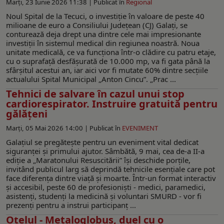
Marți, 23 Iunie 2026 11:38 |
Publicat în
Regional
Noul Spital de la Tecuci, o investiție în valoare de peste 40
milioane de euro a Consiliului Județean (CJ) Galați, se
conturează deja drept una dintre cele mai impresionante
investiții în sistemul medical din regiunea noastră. Noua
unitate medicală, ce va funcționa într-o clădire cu patru etaje,
cu o suprafață desfășurată de 10.000 mp, va fi gata până la
sfârșitul acestui an, iar aici vor fi mutate 60% dintre secțiile
actualului Spital Municipal „Anton Cincu”. „Prac ...
Tehnici de salvare în cazul unui stop
cardiorespirator. Instruire gratuită pentru
gălăţeni
Marți, 05 Mai 2026 14:00 |
Publicat în
EVENIMENT
Galațiul se pregătește pentru un eveniment vital dedicat
siguranței și primului ajutor. Sâmbătă, 9 mai, cea de-a II-a
ediție a „Maratonului Resuscitării” își deschide porțile,
invitând publicul larg să deprindă tehnicile esențiale care pot
face diferența dintre viață și moarte. Într-un format interactiv
și accesibil, peste 60 de profesioniști - medici, paramedici,
asistenți, studenți la medicină și voluntari SMURD - vor fi
prezenți pentru a instrui participanț ...
Oțelul - Metaloglobus, duel cu o