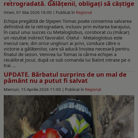
retrogradată. Gălățenii, obligaţi să câștige
Vineri, 01 Mai 2026 16:00 |
Publicat în
Regional
Echipa pregătită de Stjepen Tomas poate consemna salvarea
definitivă de la retrogradare, inclusiv prin evitarea barajului,
în cazul unui succes cu Metaloglobus, coroborat cu (măcar)
un rezultat indirect favorabil. Oțelul - Metaloglobus este
meciul care, din orice unghiuri ai privi, conduce către o
victorie a gălățenilor, care să aducă liniștea necesară pentru
finalul de sezon. Venirea lui Tomas la cârma echipei a
recalibrat jocul, după ce sub comanda lui Balint intrase pe o
trai ...
UPDATE. Bărbatul surprins de un mal de
pământ nu a putut fi salvat
Miercuri, 15 Aprilie 2026 11:00 |
Publicat în
Regional