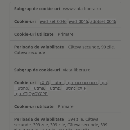
Măsurare
www.viata-libera.ro
și
analiză
evid_set_0046
,
evid_0046
,
adptset_0046
Primare
Câteva secunde, 90 zile,
Câteva secunde
viata-libera.ro
cX_G
,
__utmt
,
_ga_xxxxxxxxxx
,
_ga
,
__utmb
,
__utma
,
__utmz
,
__utmc
,
cX_P
,
_ga_YTJQVQYCPP
Primare
394 zile, Câteva
secunde, 399 zile, 399 zile, Câteva secunde, 399