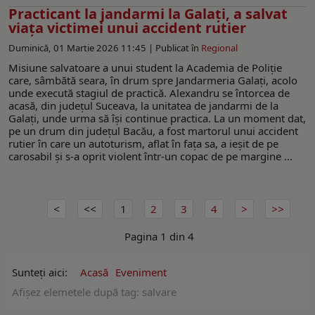
Practicant la jandarmi la Galați, a salvat
viața victimei unui accident rutier
Duminică, 01 Martie 2026 11:45 |
Publicat în
Regional
Misiune salvatoare a unui student la Academia de Poliție
care, sâmbătă seara, în drum spre Jandarmeria Galați, acolo
unde execută stagiul de practică. Alexandru se întorcea de
acasă, din județul Suceava, la unitatea de jandarmi de la
Galați, unde urma să își continue practica. La un moment dat,
pe un drum din județul Bacău, a fost martorul unui accident
rutier în care un autoturism, aflat în fața sa, a ieșit de pe
carosabil și s-a oprit violent într-un copac de pe margine ...
1
2
3
4
Pagina 1 din 4
Sunteți aici:
Acasă
Eveniment
Afişez elemetele după tag: salvare