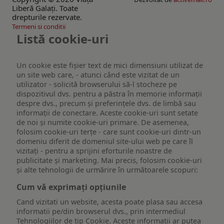
Liberă Galaţi. Toate
drepturile rezervate.
Termeni si conditii
Listă cookie-uri
Un cookie este fişier text de mici dimensiuni utilizat de
un site web care, - atunci când este vizitat de un
utilizator - solicită browserului să-l stocheze pe
dispozitivul dvs. pentru a păstra în memorie informații
despre dvs., precum și preferințele dvs. de limbă sau
informații de conectare. Aceste cookie-uri sunt setate
de noi și numite cookie-uri primare. De asemenea,
folosim cookie-uri terțe - care sunt cookie-uri dintr-un
domeniu diferit de domeniul site-ului web pe care îl
vizitați - pentru a sprijini eforturile noastre de
publicitate și marketing. Mai precis, folosim cookie-uri
și alte tehnologii de urmărire în următoarele scopuri:
Cum vă exprimați opțiunile
Cand vizitati un website, acesta poate plasa sau accesa
informatii pe/din browserul dvs., prin intermediul
Tehnologiilor de tip Cookie. Aceste informatii ar putea