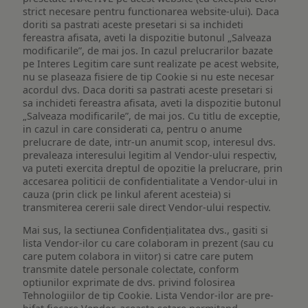
strict necesare pentru functionarea website-ului). Daca
doriti sa pastrati aceste presetari si sa inchideti
fereastra afisata, aveti la dispozitie butonul „Salveaza
modificarile”, de mai jos. In cazul prelucrarilor bazate
pe Interes Legitim care sunt realizate pe acest website,
nu se plaseaza fisiere de tip Cookie si nu este necesar
acordul dvs. Daca doriti sa pastrati aceste presetari si
sa inchideti fereastra afisata, aveti la dispozitie butonul
„Salveaza modificarile”, de mai jos. Cu titlu de exceptie,
in cazul in care considerati ca, pentru o anume
prelucrare de date, intr-un anumit scop, interesul dvs.
prevaleaza interesului legitim al Vendor-ului respectiv,
va puteti exercita dreptul de opozitie la prelucrare, prin
accesarea politicii de confidentialitate a Vendor-ului in
cauza (prin click pe linkul aferent acesteia) si
transmiterea cererii sale direct Vendor-ului respectiv.
Mai sus, la sectiunea Confidențialitatea dvs., gasiti si
lista Vendor-ilor cu care colaboram in prezent (sau cu
care putem colabora in viitor) si catre care putem
transmite datele personale colectate, conform
optiunilor exprimate de dvs. privind folosirea
Tehnologiilor de tip Cookie. Lista Vendor-ilor are pre-