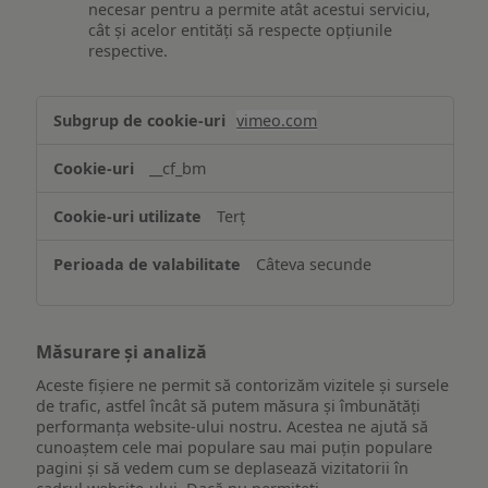
necesar pentru a permite atât acestui serviciu,
cât și acelor entități să respecte opțiunile
respective.
Asigurarea
vimeo.com
funcționalităților
website-
__cf_bm
ului
Terț
Câteva secunde
Măsurare și analiză
Aceste fișiere ne permit să contorizăm vizitele și sursele
de trafic, astfel încât să putem măsura și îmbunătăți
performanța website-ului nostru. Acestea ne ajută să
cunoaștem cele mai populare sau mai puțin populare
pagini și să vedem cum se deplasează vizitatorii în