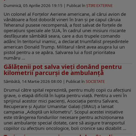
Duminică, 05 Aprilie 2026 19:15 |
Publicat în
ŞTIRI EXTERNE
Un colonel al Forțelor Aeriene americane, al cărui avion de
vânătoare a fost doborât vineri în Iran și pe capul căruia
Teheranul pusese recompensă, a fost salvat de forțele de
operațiuni speciale ale SUA, în cadrul unei misiuni riscante
desfășurate sâmbătă seara, care a dus trupele comando
adânc în teritoriul inamic, a declarat triumfalist președintele
american Donald Trump. Militarul rănit avea asupra lui un
pistol pentru a se apăra. Salvarea lui a fost prioritatea
număru ...
Gălățenii pot salva vieți donând pentru
kilometrii parcurși de ambulanță
Sâmbătă, 14 Martie 2026 08:00 |
Publicat în
SOCIETATE
Drumul către spital reprezintă, pentru mulți copii cu afecțiuni
grave, o etapă dificilă în lupta pentru viață. Pentru a veni în
sprijinul acestor mici pacienți, Asociația pentru Salvare,
Recuperare și Ajutor Umanitar Galați (SRAU) a lansat
campania „Adoptă un kilometru”. Scopul acestei inițiative
este strângerea fondurilor necesare pentru achiziționarea
unei ambulanțe special dotate, care să asigure transportul
copiilor cu afecțiuni oncologice, boli cronice sau dizabilit ...