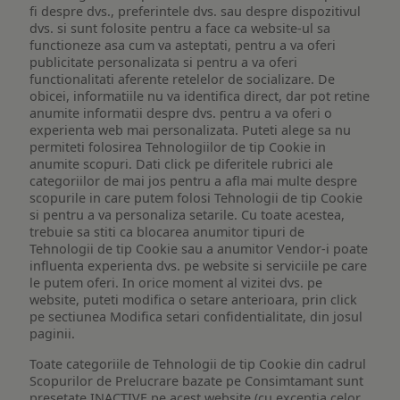
fi despre dvs., preferintele dvs. sau despre dispozitivul
dvs. si sunt folosite pentru a face ca website-ul sa
functioneze asa cum va asteptati, pentru a va oferi
publicitate personalizata si pentru a va oferi
functionalitati aferente retelelor de socializare. De
obicei, informatiile nu va identifica direct, dar pot retine
anumite informatii despre dvs. pentru a va oferi o
experienta web mai personalizata. Puteti alege sa nu
permiteti folosirea Tehnologiilor de tip Cookie in
anumite scopuri. Dati click pe diferitele rubrici ale
categoriilor de mai jos pentru a afla mai multe despre
scopurile in care putem folosi Tehnologii de tip Cookie
si pentru a va personaliza setarile. Cu toate acestea,
trebuie sa stiti ca blocarea anumitor tipuri de
Tehnologii de tip Cookie sau a anumitor Vendor-i poate
influenta experienta dvs. pe website si serviciile pe care
le putem oferi. In orice moment al vizitei dvs. pe
website, puteti modifica o setare anterioara, prin click
pe sectiunea Modifica setari confidentialitate, din josul
paginii.
Toate categoriile de Tehnologii de tip Cookie din cadrul
Scopurilor de Prelucrare bazate pe Consimtamant sunt
presetate INACTIVE pe acest website (cu exceptia celor