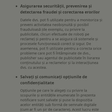
Asigurarea securității, prevenirea și
detectarea fraudei și corectarea erorilor
Datele dvs. pot fi utilizate pentru a monitoriza și
preveni activitatea neobișnuită și posibil
frauduloasă (de exemplu, cu privire la
publicitate, clicuri efectuate de roboți pe
reclame) și pentru a se asigura că sistemele și
procesele funcționează corect și sigur. De
asemenea, pot fi utilizate pentru a corecta orice
probleme care pot fi întâmpinate de dvs.,
publisher sau agentul de publicitate în livrarea
conținutului și a reclamelor și la interacțiunea
dvs. cu acestea.
Salvați și comunicați opțiunile de
confidențialitate
Opțiunile pe care le alegeți cu privire la
scopurile și entitățile enumerate în prezenta
notificare sunt salvate și puse la dispoziția
acelor entități sub formă de semnale digitale
(cum ar fi un șir de caractere). Acest lucru este