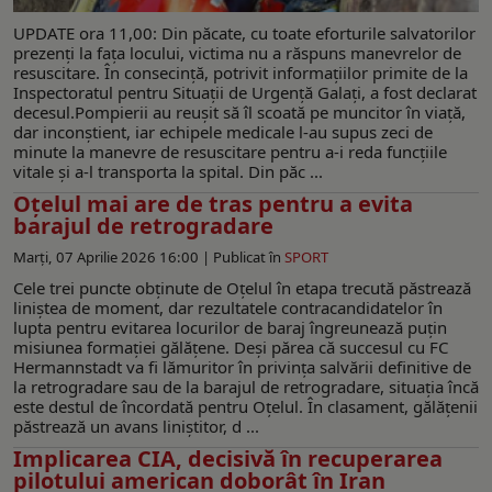
UPDATE ora 11,00: Din păcate, cu toate eforturile salvatorilor
prezenți la fața locului, victima nu a răspuns manevrelor de
resuscitare. În consecință, potrivit informaţiilor primite de la
Inspectoratul pentru Situaţii de Urgenţă Galaţi, a fost declarat
decesul.Pompierii au reușit să îl scoată pe muncitor în viață,
dar inconștient, iar echipele medicale l-au supus zeci de
minute la manevre de resuscitare pentru a-i reda funcțiile
vitale și a-l transporta la spital. Din păc ...
Oțelul mai are de tras pentru a evita
barajul de retrogradare
Marți, 07 Aprilie 2026 16:00 |
Publicat în
SPORT
Cele trei puncte obținute de Oțelul în etapa trecută păstrează
liniștea de moment, dar rezultatele contracandidatelor în
lupta pentru evitarea locurilor de baraj îngreunează puțin
misiunea formației gălățene. Deși părea că succesul cu FC
Hermannstadt va fi lămuritor în privința salvării definitive de
la retrogradare sau de la barajul de retrogradare, situația încă
este destul de încordată pentru Oțelul. În clasament, gălățenii
păstrează un avans liniștitor, d ...
Implicarea CIA, decisivă în recuperarea
pilotului american doborât în Iran