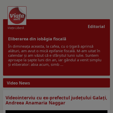
Editorial
Viaţa Liberă
Eliberarea din iobăgia fiscală
În dimineața aceasta, la cafea, cu o țigară aprinsă
alături, am avut o mică epifanie fiscală. M-am uitat în
calendar și am văzut că e sfârșitul lunii iulie. Suntem
aproape la șapte luni din an, iar gândul a venit simplu
și eliberator: abia acum, simb ...
Video News
Videointerviu cu ex-prefectul judeţului Galaţi,
Andreea Anamaria Naggar