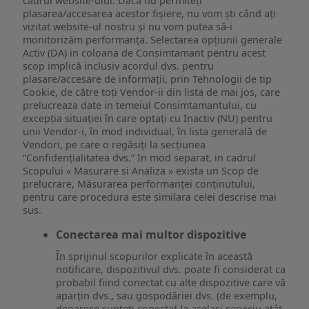
cadrul website-ului. Dacă nu permiteți
plasarea/accesarea acestor fișiere, nu vom ști când ați
vizitat website-ul nostru și nu vom putea să-i
monitorizăm performanța. Selectarea opțiunii generale
Activ (DA) in coloana de Consimtamant pentru acest
scop implică inclusiv acordul dvs. pentru
plasare/accesare de informații, prin Tehnologii de tip
Cookie, de către toți Vendor-ii din lista de mai jos, care
prelucreaza date in temeiul Consimtamantului, cu
excepția situației în care optați cu Inactiv (NU) pentru
unii Vendor-i, în mod individual, în lista generală de
Vendori, pe care o regăsiți la secțiunea
“Confidențialitatea dvs.” In mod separat, in cadrul
Scopului « Masurare si Analiza » exista un Scop de
prelucrare, Măsurarea performanței conținutului,
pentru care procedura este similara celei descrise mai
sus.
Conectarea mai multor dispozitive
În sprijinul scopurilor explicate în această
notificare, dispozitivul dvs. poate fi considerat ca
probabil fiind conectat cu alte dispozitive care vă
aparțin dvs., sau gospodăriei dvs. (de exemplu,
deoarece sunteți conectat la același serviciu atât