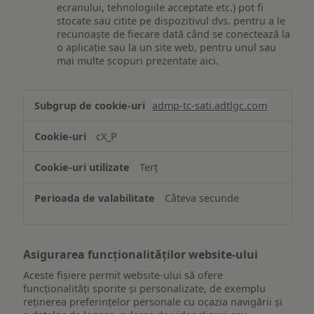
ecranului, tehnologiile acceptate etc.) pot fi
stocate sau citite pe dispozitivul dvs. pentru a le
recunoaște de fiecare dată când se conectează la
o aplicație sau la un site web, pentru unul sau
mai multe scopuri prezentate aici.
Stocarea
admp-tc-sati.adtlgc.com
și/sau
accesarea
cX_P
informațiilor
de
Terț
pe
un
Câteva secunde
dispozitiv
Asigurarea funcționalităților website-ului
Aceste fișiere permit website-ului să ofere
funcționalități sporite și personalizate, de exemplu
reţinerea preferinţelor personale cu ocazia navigării și