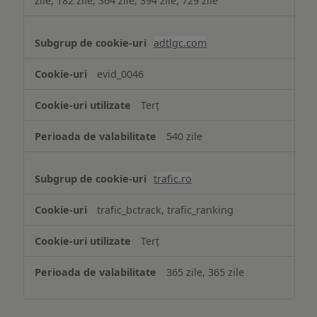
zile, 182 zile, 364 zile, 394 zile, 729 zile
adtlgc.com
evid_0046
Terț
540 zile
trafic.ro
trafic_bctrack, trafic_ranking
Terț
365 zile, 365 zile