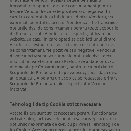
bifat fiecare Vendor, aceasta setare permitand
transmiterea optiunii dvs. de consimtamant pentru
fiecare Vendor, fie ca este pozitiva sau negativa. In
cazul in care optati sa bifati unul dintre Vendor-i, va
exprimati acordul ca acestui Vendor sa ii fie transmise
optiunile dvs. de consimtamant pentru toate Scopurile
de Prelucrare ale Vendor-ului respectiv, utilizate pe
website. In cazul in care optati sa debifati unul dintre
Vendor-i, acestuia nu ii vor fi transmise optiunile dvs.
de consimtamant, fie pozitive sau negative. Vendorul
devine inactiv si nu va cunoaste optiunile dvs., deci
implicit nu va efectua nicio Prelucrare a datelor dvs.,
intemeiata pe Consimtamant, pentru niciunul dintre
Scopurile de Prelucrare de pe website, chiar daca dvs.
ati optat cu DA pentru un Scop ce se regaseste printre
Scopurile de Prelucrare ale respectivului Vendor
inactivat.
Tehnologii de tip Cookie strict necesare
Aceste fisiere sunt strict necesare pentru functionarea
website-ului, inclusiv cele pentru salvarea/procesarea
optiunilor exprimate de dvs. cu privire la Tehnologii de
tip Cookie. Acestea nu necesita acordul dumneavoastra