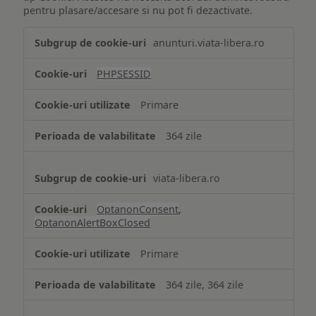
pentru plasare/accesare si nu pot fi dezactivate.
Tehnologii
anunturi.viata-libera.ro
de
tip
PHPSESSID
Cookie
strict
Primare
necesare
364 zile
viata-libera.ro
OptanonConsent
,
OptanonAlertBoxClosed
Primare
364 zile, 364 zile