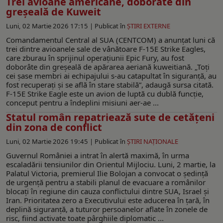
Trei avioane americane, doborâte din
greșeală de Kuweit
Luni, 02 Martie 2026 17:15 |
Publicat în
ŞTIRI EXTERNE
Comandamentul Central al SUA (CENTCOM) a anunțat luni că
trei dintre avioanele sale de vânătoare F-15E Strike Eagles,
care zburau în sprijinul operațiunii Epic Fury, au fost
doborâte din greșeală de apărarea aeriană kuweitiană. „Toți
cei șase membri ai echipajului s-au catapultat în siguranță, au
fost recuperați și se află în stare stabilă”, adaugă sursa citată.
F-15E Strike Eagle este un avion de luptă cu dublă funcție,
conceput pentru a îndeplini misiuni aer-ae ...
Statul român repatriează sute de cetățeni
din zona de conflict
Luni, 02 Martie 2026 19:45 |
Publicat în
ŞTIRI NAŢIONALE
Guvernul României a intrat în alertă maximă, în urma
escaladării tensiunilor din Orientul Mijlociu. Luni, 2 martie, la
Palatul Victoria, premierul Ilie Bolojan a convocat o ședință
de urgență pentru a stabili planul de evacuare a românilor
blocați în regiune din cauza conflictului dintre SUA, Israel și
Iran. Prioritatea zero a Executivului este aducerea în țară, în
deplină siguranță, a tuturor persoanelor aflate în zonele de
risc, fiind activate toate pârghiile diplomatic ...