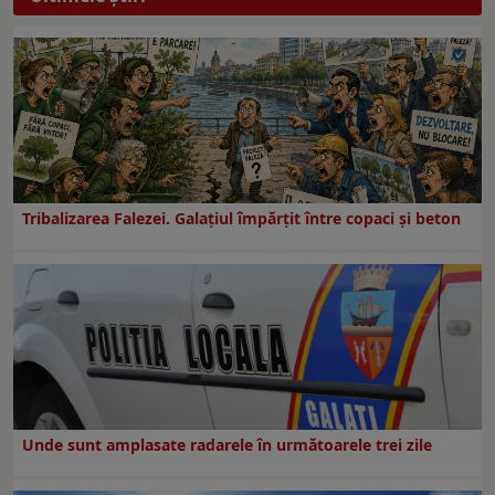
Tribalizarea Falezei. Galațiul împărțit între copaci și beton
Unde sunt amplasate radarele în următoarele trei zile