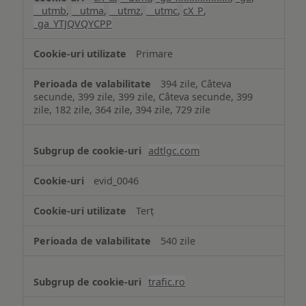
__utmb
,
__utma
,
__utmz
,
__utmc
,
cX_P
,
_ga_YTJQVQYCPP
Primare
394 zile, Câteva
secunde, 399 zile, 399 zile, Câteva secunde, 399
zile, 182 zile, 364 zile, 394 zile, 729 zile
adtlgc.com
evid_0046
Terț
540 zile
trafic.ro