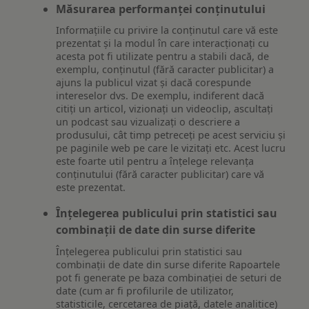
Măsurarea performanței conținutului
Informațiile cu privire la conținutul care vă este
prezentat și la modul în care interacționați cu
acesta pot fi utilizate pentru a stabili dacă, de
exemplu, conținutul (fără caracter publicitar) a
ajuns la publicul vizat și dacă corespunde
intereselor dvs. De exemplu, indiferent dacă
citiți un articol, vizionați un videoclip, ascultați
un podcast sau vizualizați o descriere a
produsului, cât timp petreceți pe acest serviciu și
pe paginile web pe care le vizitați etc. Acest lucru
este foarte util pentru a înțelege relevanța
conținutului (fără caracter publicitar) care vă
este prezentat.
Înțelegerea publicului prin statistici sau
combinații de date din surse diferite
Înțelegerea publicului prin statistici sau
combinații de date din surse diferite Rapoartele
pot fi generate pe baza combinației de seturi de
date (cum ar fi profilurile de utilizator,
statisticile, cercetarea de piață, datele analitice)