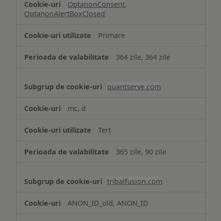
OptanonConsent
,
OptanonAlertBoxClosed
Primare
364 zile, 364 zile
quantserve.com
mc, d
Terț
365 zile, 90 zile
tribalfusion.com
ANON_ID_old, ANON_ID