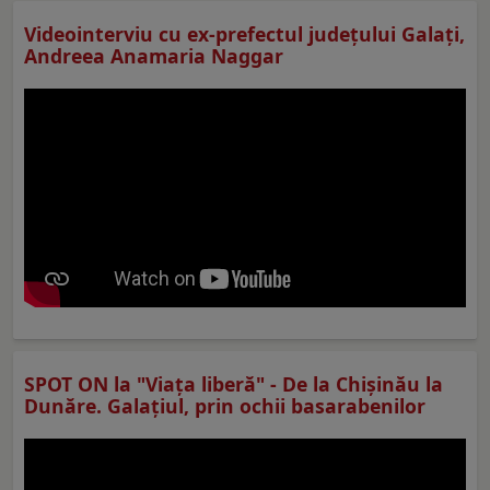
Videointerviu cu ex-prefectul judeţului Galaţi,
Andreea Anamaria Naggar
SPOT ON la "Viaţa liberă" - De la Chișinău la
Dunăre. Galațiul, prin ochii basarabenilor