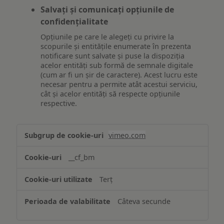
Salvați și comunicați opțiunile de
confidențialitate
Opțiunile pe care le alegeți cu privire la
scopurile și entitățile enumerate în prezenta
notificare sunt salvate și puse la dispoziția
acelor entități sub formă de semnale digitale
(cum ar fi un șir de caractere). Acest lucru este
necesar pentru a permite atât acestui serviciu,
cât și acelor entități să respecte opțiunile
respective.
Asigurarea
vimeo.com
funcționalităților
website-
__cf_bm
ului
Terț
Câteva secunde