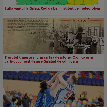
Suflă vântul la Galaţi. Cod galben instituit de meteorologi
Trecutul trăiește și prin cartea de istorie. Cronica unei
cărți-document despre Galațiul de odinioară