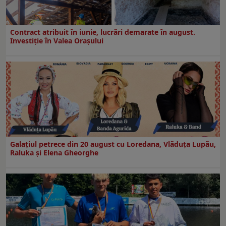
Contract atribuit în iunie, lucrări demarate în august.
Investiţie în Valea Oraşului
Galaţiul petrece din 20 august cu Loredana, Vlăduța Lupău,
Raluka și Elena Gheorghe