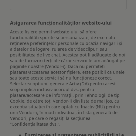
dispozitiv
Asigurarea funcționalităților website-ului
Aceste fișiere permit website-ului să ofere
funcționalități sporite și personalizate, de exemplu
reţinerea preferinţelor personale cu ocazia navigării și
a datelor de logare, rularea de videoclipuri sau
posibilitatea de live chat. Acestea pot fi adăugate de noi
sau de furnizori terți ale căror servicii le-am adăugat pe
paginile noastre (Vendor-i). Dacă nu permiteți
plasarea/accesarea acestor fișiere, este posibil ca unele
sau toate aceste servicii să nu funcționeze corect.
Selectarea opțiunii generale Activ (DA) pentru acest
scop implică inclusiv acordul dvs. pentru
plasare/accesare de informații, prin Tehnologii de tip
Cookie, de către toți Vendor-ii din lista de mai jos, cu
excepția situației în care optați cu Inactiv (NU) pentru
unii Vendor-i, în mod individual, în lista generală de
Vendori, pe care o regăsiți la secțiunea
“Confidențialitatea dvs.”.
Furnizarea și prezentarea publicității și a