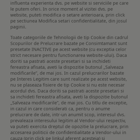
influenta experienta dvs. pe website si serviciile pe care
le putem oferi. In orice moment al vizitei dvs. pe
website, puteti modifica o setare anterioara, prin click
pe sectiunea Modifica setari confidentialitate, din josul
paginii.
Toate categoriile de Tehnologii de tip Cookie din cadrul
Scopurilor de Prelucrare bazate pe Consimtamant sunt
presetate INACTIVE pe acest website (cu exceptia celor
strict necesare pentru functionarea website-ului). Daca
doriti sa pastrati aceste presetari si sa inchideti
fereastra afisata, aveti la dispozitie butonul „Salveaza
modificarile”, de mai jos. In cazul prelucrarilor bazate
pe Interes Legitim care sunt realizate pe acest website,
nu se plaseaza fisiere de tip Cookie si nu este necesar
acordul dvs. Daca doriti sa pastrati aceste presetari si
sa inchideti fereastra afisata, aveti la dispozitie butonul
„Salveaza modificarile”, de mai jos. Cu titlu de exceptie,
in cazul in care considerati ca, pentru o anume
prelucrare de date, intr-un anumit scop, interesul dvs.
prevaleaza interesului legitim al Vendor-ului respectiv,
va puteti exercita dreptul de opozitie la prelucrare, prin
accesarea politicii de confidentialitate a Vendor-ului in
cauza (prin click pe linkul aferent acesteia) si