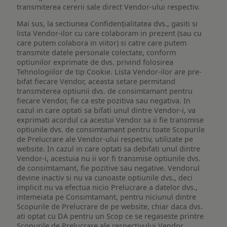
transmiterea cererii sale direct Vendor-ului respectiv.
Mai sus, la sectiunea Confidențialitatea dvs., gasiti si
lista Vendor-ilor cu care colaboram in prezent (sau cu
care putem colabora in viitor) si catre care putem
transmite datele personale colectate, conform
optiunilor exprimate de dvs. privind folosirea
Tehnologiilor de tip Cookie. Lista Vendor-ilor are pre-
bifat fiecare Vendor, aceasta setare permitand
transmiterea optiunii dvs. de consimtamant pentru
fiecare Vendor, fie ca este pozitiva sau negativa. In
cazul in care optati sa bifati unul dintre Vendor-i, va
exprimati acordul ca acestui Vendor sa ii fie transmise
optiunile dvs. de consimtamant pentru toate Scopurile
de Prelucrare ale Vendor-ului respectiv, utilizate pe
website. In cazul in care optati sa debifati unul dintre
Vendor-i, acestuia nu ii vor fi transmise optiunile dvs.
de consimtamant, fie pozitive sau negative. Vendorul
devine inactiv si nu va cunoaste optiunile dvs., deci
implicit nu va efectua nicio Prelucrare a datelor dvs.,
intemeiata pe Consimtamant, pentru niciunul dintre
Scopurile de Prelucrare de pe website, chiar daca dvs.
ati optat cu DA pentru un Scop ce se regaseste printre
Scopurile de Prelucrare ale respectivului Vendor