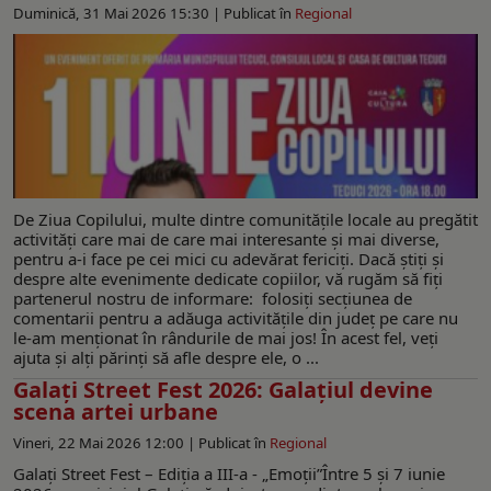
Duminică, 31 Mai 2026 15:30 |
Publicat în
Regional
De Ziua Copilului, multe dintre comunitățile locale au pregătit
activități care mai de care mai interesante și mai diverse,
pentru a-i face pe cei mici cu adevărat fericiți. Dacă ştiţi şi
despre alte evenimente dedicate copiilor, vă rugăm să fiți
partenerul nostru de informare: folosiți secțiunea de
comentarii pentru a adăuga activitățile din județ pe care nu
le-am menționat în rândurile de mai jos! În acest fel, veți
ajuta și alți părinți să afle despre ele, o ...
Galați Street Fest 2026: Galațiul devine
scena artei urbane
Vineri, 22 Mai 2026 12:00 |
Publicat în
Regional
Galați Street Fest – Ediția a III-a - „Emoții”Între 5 și 7 iunie