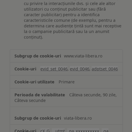
cu privire la interacțiunile dvs. și cele ale altor
utilizatori cu conținut publicitar sau (fără
caracter publicitar) pentru a identifica
caracteristicile comune (de exemplu, pentru a
determina care audiențe țintă sunt mai receptive
la o campanie publicitară sau la un anumit
conținut).
Măsurare
www.viata-libera.ro
și
analiză
evid_set_0046
,
evid_0046
,
adptset_0046
Primare
Câteva secunde, 90 zile,
Câteva secunde
viata-libera.ro
cX_G
,
__utmt
,
_ga_xxxxxxxxxx
,
_ga
,