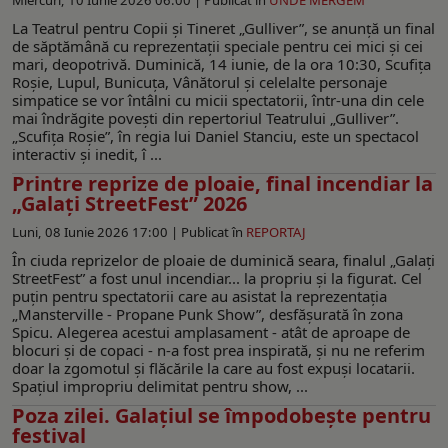
La Teatrul pentru Copii și Tineret „Gulliver”, se anunță un final
de săptămână cu reprezentații speciale pentru cei mici și cei
mari, deopotrivă. Duminică, 14 iunie, de la ora 10:30, Scufiţa
Roşie, Lupul, Bunicuţa, Vânătorul şi celelalte personaje
simpatice se vor întâlni cu micii spectatorii, într-una din cele
mai îndrăgite povești din repertoriul Teatrului „Gulliver”.
„Scufița Roşie”, în regia lui Daniel Stanciu, este un spectacol
interactiv şi inedit, î ...
Printre reprize de ploaie, final incendiar la
„Galați StreetFest” 2026
Luni, 08 Iunie 2026 17:00 |
Publicat în
REPORTAJ
În ciuda reprizelor de ploaie de duminică seara, finalul „Galați
StreetFest” a fost unul incendiar... la propriu și la figurat. Cel
puțin pentru spectatorii care au asistat la reprezentația
„Mansterville - Propane Punk Show”, desfăşurată în zona
Spicu. Alegerea acestui amplasament - atât de aproape de
blocuri și de copaci - n-a fost prea inspirată, și nu ne referim
doar la zgomotul și flăcările la care au fost expuși locatarii.
Spațiul impropriu delimitat pentru show, ...
Poza zilei. Galațiul se împodobește pentru
festival