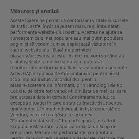
Măsurare și analiză
Aceste fișiere ne permit să contorizăm vizitele și sursele
de trafic, astfel încât să putem măsura și îmbunătăți
performanța website-ului nostru. Acestea ne ajută să
cunoaștem cele mai populare sau mai puțin populare
pagini și să vedem cum se deplasează vizitatorii în
cadrul website-ului. Dacă nu permiteți
plasarea/accesarea acestor fișiere, nu vom ști când ați
vizitat website-ul nostru și nu vom putea să-i
monitorizăm performanța. Selectarea opțiunii generale
Activ (DA) in coloana de Consimtamant pentru acest
scop implică inclusiv acordul dvs. pentru
plasare/accesare de informații, prin Tehnologii de tip
Cookie, de către toți Vendor-ii din lista de mai jos, care
prelucreaza date in temeiul Consimtamantului, cu
excepția situației în care optați cu Inactiv (NU) pentru
unii Vendor-i, în mod individual, în lista generală de
Vendori, pe care o regăsiți la secțiunea
“Confidențialitatea dvs.” In mod separat, in cadrul
Scopului « Masurare si Analiza » exista un Scop de
prelucrare, Măsurarea performanței conținutului,
pentru care procedura este similara celei descrise mai