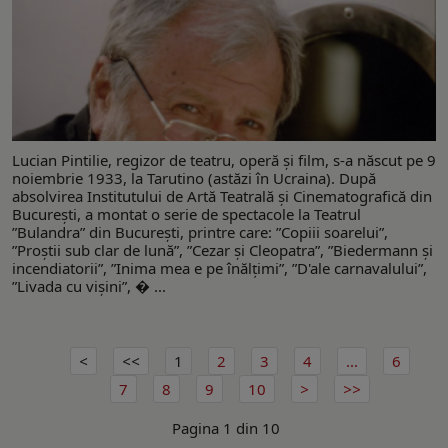
Lucian Pintilie, regizor de teatru, operă și film, s-a născut pe 9
noiembrie 1933, la Tarutino (astăzi în Ucraina). După
absolvirea Institutului de Artă Teatrală și Cinematografică din
București, a montat o serie de spectacole la Teatrul
”Bulandra” din București, printre care: ”Copiii soarelui”,
”Proștii sub clar de lună”, ”Cezar și Cleopatra”, ”Biedermann și
incendiatorii”, ”Inima mea e pe înălțimi”, ”D'ale carnavalului”,
”Livada cu vișini”, � ...
1
2
3
4
...
6
7
8
9
10
Pagina 1 din 10