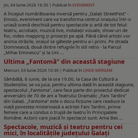
Joi, 04 Iunie 2026 16:30 |
Publicat în
EVENIMENT
A început numărătoarea inversă pentru „Galați StreetFest” -
Emoții, eveniment care va transforma centrul orașului într-o
uriașă scenă deschisă pentru spectacole și artă de tot felul:
teatru, acrobații, muzică live, instalații vizuale, show-uri de
foc, video mapping și proiecții pe apă. Până când artiștii vor
anima străzile, orașul se gătește pentru a-i primi. Pe strada
Domnească, două dintre refugiile în stil retro - la Parcul
„Mihai Eminescu” și la Uni ...
Ultima „Fantomă” din această stagiune
Miercuri, 03 Iunie 2026 10:30 |
Publicat în
UNDE MERGEM
Sâmbătă, 6 iunie, de la ora 19.00, la Casa de Cultură a
Studenților, se va juca, pentru ultima dată în această stagiune,
spectacolul „Fantoma”, care face parte din proiectul dedicat
aniversării de 70 de ani a Teatrului Dramatic „Fani Tardini”
din Galaţi. „Fantoma” este o docu-ficțiune care readuce la
viață povestea misterioasă a actriței Fani Tardini, prima
femeie care a condus o trupă de teatru în Principatele
Române. Actorii care joacă în spectacol sunt: Ama Bes ...
Spectacole, muzică și teatru pentru cei
mici, în localităţile județului Galaţi