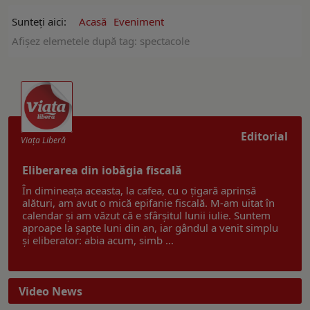
Sunteți aici:
Acasă
Eveniment
Afişez elemetele după tag: spectacole
Editorial
Viaţa Liberă
Eliberarea din iobăgia fiscală
În dimineața aceasta, la cafea, cu o țigară aprinsă
alături, am avut o mică epifanie fiscală. M-am uitat în
calendar și am văzut că e sfârșitul lunii iulie. Suntem
aproape la șapte luni din an, iar gândul a venit simplu
și eliberator: abia acum, simb ...
Video News