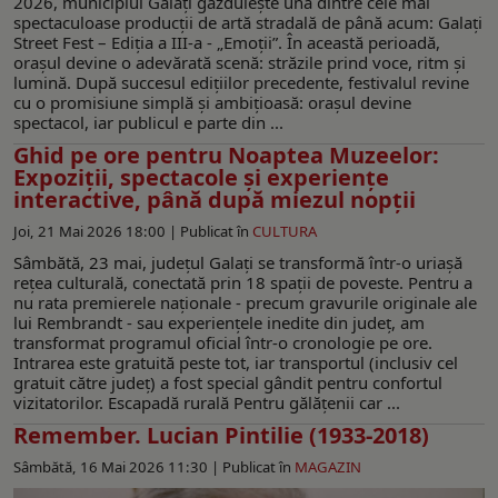
2026, municipiul Galați găzduiește una dintre cele mai
spectaculoase producții de artă stradală de până acum: Galați
Street Fest – Ediția a III-a - „Emoții”. În această perioadă,
orașul devine o adevărată scenă: străzile prind voce, ritm și
lumină. După succesul edițiilor precedente, festivalul revine
cu o promisiune simplă și ambițioasă: orașul devine
spectacol, iar publicul e parte din ...
Ghid pe ore pentru Noaptea Muzeelor:
Expoziţii, spectacole și experiențe
interactive, până după miezul nopții
Joi, 21 Mai 2026 18:00 |
Publicat în
CULTURA
Sâmbătă, 23 mai, județul Galați se transformă într-o uriașă
rețea culturală, conectată prin 18 spații de poveste. Pentru a
nu rata premierele naționale - precum gravurile originale ale
lui Rembrandt - sau experiențele inedite din județ, am
transformat programul oficial într-o cronologie pe ore.
Intrarea este gratuită peste tot, iar transportul (inclusiv cel
gratuit către județ) a fost special gândit pentru confortul
vizitatorilor. Escapadă rurală Pentru gălățenii car ...
Remember. Lucian Pintilie (1933-2018)
Sâmbătă, 16 Mai 2026 11:30 |
Publicat în
MAGAZIN