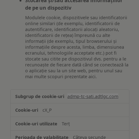
Stocarea și/sau accesarea informațiilor
de pe un dispozitiv
Modulele cookie, dispozitivele sau identificatorii
online similari (de exemplu, identificatorii de
autentificare, identificatorii alocați aleatoriu,
identificatorii de rețea) împreună cu alte
informații (de exemplu, tipul browserului și
informațiile despre acesta, limba, dimensiunea
ecranului, tehnologiile acceptate etc.) pot fi
stocate sau citite pe dispozitivul dvs. pentru a le
recunoaște de fiecare dată când se conectează la
o aplicație sau la un site web, pentru unul sau
mai multe scopuri prezentate aici.
Stocarea
admp-tc-sati.adtlgc.com
și/sau
accesarea
cX_P
informațiilor
de
Terț
pe
un
Câteva secunde