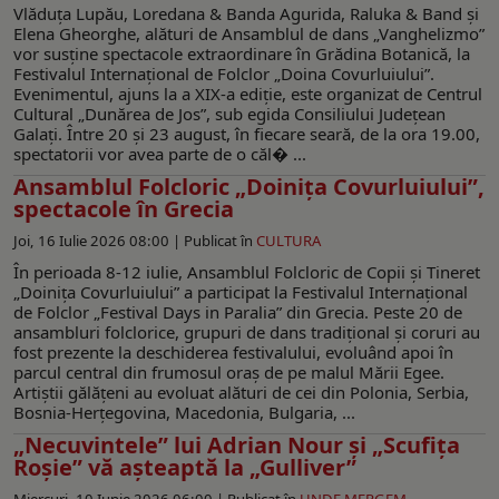
Vlăduţa Lupău, Loredana & Banda Agurida, Raluka & Band şi
Elena Gheorghe, alături de Ansamblul de dans „Vanghelizmo”
vor susţine spectacole extraordinare în Grădina Botanică, la
Festivalul Internaţional de Folclor „Doina Covurluiului”.
Evenimentul, ajuns la a XIX-a ediție, este organizat de Centrul
Cultural „Dunărea de Jos”, sub egida Consiliului Județean
Galați. Între 20 şi 23 august, în fiecare seară, de la ora 19.00,
spectatorii vor avea parte de o căl� ...
Ansamblul Folcloric „Doinița Covurluiului”,
spectacole în Grecia
Joi, 16 Iulie 2026 08:00 |
Publicat în
CULTURA
În perioada 8-12 iulie, Ansamblul Folcloric de Copii și Tineret
„Doinița Covurluiului” a participat la Festivalul Internațional
de Folclor „Festival Days in Paralia” din Grecia. Peste 20 de
ansambluri folclorice, grupuri de dans tradițional și coruri au
fost prezente la deschiderea festivalului, evoluând apoi în
parcul central din frumosul oraș de pe malul Mării Egee.
Artiștii gălățeni au evoluat alături de cei din Polonia, Serbia,
Bosnia-Herțegovina, Macedonia, Bulgaria, ...
„Necuvintele” lui Adrian Nour și „Scufița
Roșie” vă așteaptă la „Gulliver”
Miercuri, 10 Iunie 2026 06:00 |
Publicat în
UNDE MERGEM