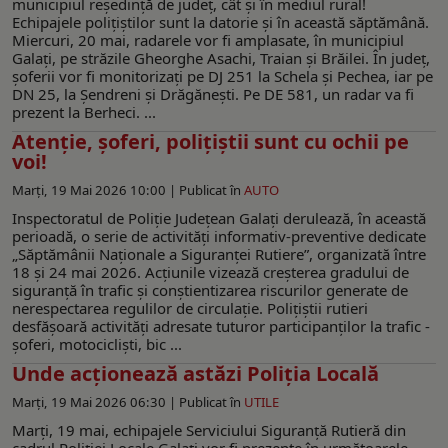
municipiul reşedinţă de judeţ, cât şi în mediul rural!
Echipajele poliţiştilor sunt la datorie și în această săptămână.
Miercuri, 20 mai, radarele vor fi amplasate, în municipiul
Galați, pe străzile Gheorghe Asachi, Traian și Brăilei. În județ,
șoferii vor fi monitorizați pe DJ 251 la Schela și Pechea, iar pe
DN 25, la Șendreni și Drăgănești. Pe DE 581, un radar va fi
prezent la Berheci. ...
Atenţie, şoferi, poliţiştii sunt cu ochii pe
voi!
Marți, 19 Mai 2026 10:00 |
Publicat în
AUTO
Inspectoratul de Poliție Județean Galați derulează, în această
perioadă, o serie de activități informativ-preventive dedicate
„Săptămânii Naționale a Siguranței Rutiere”, organizată între
18 și 24 mai 2026. Acțiunile vizează creșterea gradului de
siguranță în trafic și conștientizarea riscurilor generate de
nerespectarea regulilor de circulație. Polițiștii rutieri
desfășoară activități adresate tuturor participanților la trafic -
șoferi, motocicliști, bic ...
Unde acționează astăzi Poliția Locală
Marți, 19 Mai 2026 06:30 |
Publicat în
UTILE
Marți, 19 mai, echipajele Serviciului Siguranță Rutieră din
cadrul Poliției Locale Galați vor fi prezente în următoarele