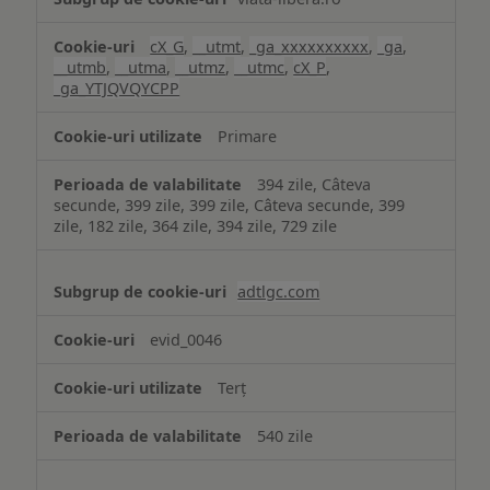
cX_G
,
__utmt
,
_ga_xxxxxxxxxx
,
_ga
,
__utmb
,
__utma
,
__utmz
,
__utmc
,
cX_P
,
_ga_YTJQVQYCPP
Primare
394 zile, Câteva
secunde, 399 zile, 399 zile, Câteva secunde, 399
zile, 182 zile, 364 zile, 394 zile, 729 zile
adtlgc.com
evid_0046
Terț
540 zile