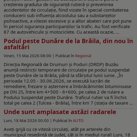
creșterea gradului de siguranță rutieră și prevenirea
accidentelor de circulație, fiind vizate în special combaterea
conducerii sub influența alcoolului sau a substanțelor
psihoactive, a vitezei excesive și a altor abateri care pot pune
în pericol siguranța participanților la trafic. Au fost verificate
87 de autovehicule și motociclete. Cu această ocazie, ...
Podul peste Dunăre de la Brăila, din nou în
asfaltări
Vineri, 15 Mai 2026 08:00 |
Publicat în
Regional
Direcția Regională de Drumuri și Poduri (DRDP) Buzău
anunță restricții temporare de circulație pe podul suspendat
peste Dunăre de la Brăila, până la sfârșitul lunii iunie. „În
perioada 12.05 - 30.06.2026, se execută lucrări de
remediere, frezare și așternere a îmbrăcămintei bituminoase
pe DN 2S, între km 4+500 - 6+600, pe calea 2 de rulare a
Podului Suspendat peste Dunăre. Traficul rutier va fi închis
total pe calea 2 (Tulcea - Brăila), între km 7 (stația de taxare ...
Unde sunt amplasate astăzi radarele
Luni, 18 Mai 2026 00:00 |
Publicat în
AUTO
Aveţi grijă cu ce viteză circulaţi, atât pe arterele din
municipiul reşedinţă de judeţ, cât şi în mediul rural! Luni, 18