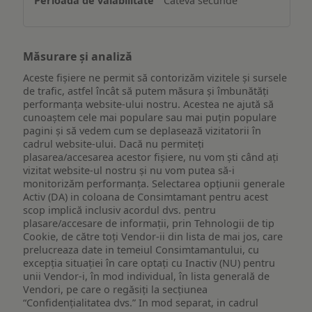
Câteva secunde
Măsurare și analiză
Aceste fișiere ne permit să contorizăm vizitele și sursele
de trafic, astfel încât să putem măsura și îmbunătăți
performanța website-ului nostru. Acestea ne ajută să
cunoaștem cele mai populare sau mai puțin populare
pagini și să vedem cum se deplasează vizitatorii în
cadrul website-ului. Dacă nu permiteți
plasarea/accesarea acestor fișiere, nu vom ști când ați
vizitat website-ul nostru și nu vom putea să-i
monitorizăm performanța. Selectarea opțiunii generale
Activ (DA) in coloana de Consimtamant pentru acest
scop implică inclusiv acordul dvs. pentru
plasare/accesare de informații, prin Tehnologii de tip
Cookie, de către toți Vendor-ii din lista de mai jos, care
prelucreaza date in temeiul Consimtamantului, cu
excepția situației în care optați cu Inactiv (NU) pentru
unii Vendor-i, în mod individual, în lista generală de
Vendori, pe care o regăsiți la secțiunea
“Confidențialitatea dvs.” In mod separat, in cadrul