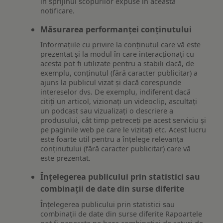
în sprijinul scopurilor expuse în această
notificare.
Măsurarea performanței conținutului
Informațiile cu privire la conținutul care vă este
prezentat și la modul în care interacționați cu
acesta pot fi utilizate pentru a stabili dacă, de
exemplu, conținutul (fără caracter publicitar) a
ajuns la publicul vizat și dacă corespunde
intereselor dvs. De exemplu, indiferent dacă
citiți un articol, vizionați un videoclip, ascultați
un podcast sau vizualizați o descriere a
produsului, cât timp petreceți pe acest serviciu și
pe paginile web pe care le vizitați etc. Acest lucru
este foarte util pentru a înțelege relevanța
conținutului (fără caracter publicitar) care vă
este prezentat.
Înțelegerea publicului prin statistici sau
combinații de date din surse diferite
Înțelegerea publicului prin statistici sau
combinații de date din surse diferite Rapoartele