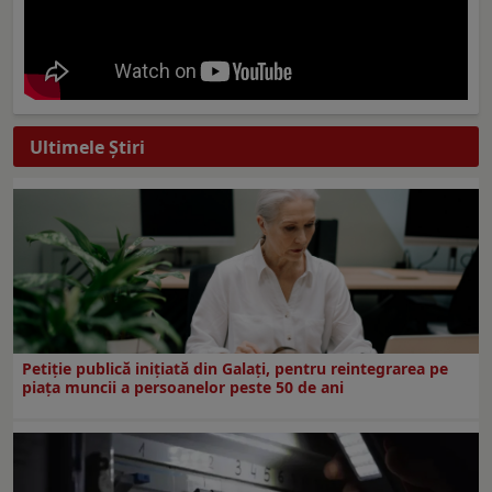
Ultimele Ştiri
Petiție publică inițiată din Galați, pentru reintegrarea pe
piața muncii a persoanelor peste 50 de ani