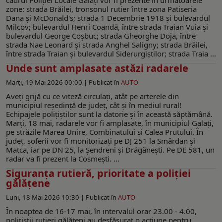
zone: strada Brăilei, tronsonul rutier între zona Patiseria
Dana și McDonald's; strada 1 Decembrie 1918 și bulevardul
Milcov; bulevardul Henri Coandă, între strada Traian Vuia și
bulevardul George Coșbuc; strada Gheorghe Doja, între
strada Nae Leonard și strada Anghel Saligny; strada Brăilei,
între strada Traian și bulevardul Siderurgiștilor; strada Traia ...
Unde sunt amplasate astăzi radarele
Marți, 19 Mai 2026 00:00 |
Publicat în
AUTO
Aveţi grijă cu ce viteză circulaţi, atât pe arterele din
municipiul reşedinţă de judeţ, cât şi în mediul rural!
Echipajele poliţiştilor sunt la datorie și în această săptămână.
Marți, 18 mai, radarele vor fi amplasate, în municipiul Galați,
pe străzile Marea Unire, Combinatului și Calea Prutului. În
județ, șoferii vor fi monitorizați pe DJ 251 la Smârdan și
Matca, iar pe DN 25, la Șendreni și Drăgănești. Pe DE 581, un
radar va fi prezent la Cosmești. ...
Siguranța rutieră, prioritate a poliției
gălățene
Luni, 18 Mai 2026 10:30 |
Publicat în
AUTO
În noaptea de 16-17 mai, în intervalul orar 23.00 - 4.00,
polițiștii rutieri gălățeni au desfășurat o acțiune pentru