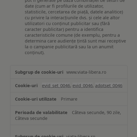
pot fi generate pe baza combinației de seturi de
date (cum ar fi profilurile de utilizator,
statisticile, cercetarea de piață, datele analitice)
cu privire la interacțiunile dvs. și cele ale altor
utilizatori cu conținut publicitar sau (fără
caracter publicitar) pentru a identifica
caracteristicile comune (de exemplu, pentru a
determina care audiențe țintă sunt mai receptive
la o campanie publicitară sau la un anumit
conținut).
Măsurare
www.viata-libera.ro
și
analiză
evid_set_0046
,
evid_0046
,
adptset_0046
Primare
Câteva secunde, 90 zile,
Câteva secunde
viata-libera.ro