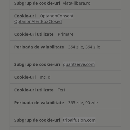
viata-libera.ro
OptanonConsent
,
OptanonAlertBoxClosed
Primare
364 zile, 364 zile
quantserve.com
mc, d
Terț
365 zile, 90 zile
tribalfusion.com