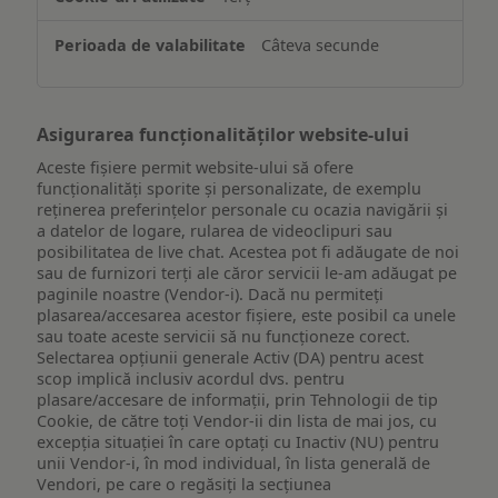
pe
un
Câteva secunde
dispozitiv
Asigurarea funcționalităților website-ului
Aceste fișiere permit website-ului să ofere
funcționalități sporite și personalizate, de exemplu
reţinerea preferinţelor personale cu ocazia navigării și
a datelor de logare, rularea de videoclipuri sau
posibilitatea de live chat. Acestea pot fi adăugate de noi
sau de furnizori terți ale căror servicii le-am adăugat pe
paginile noastre (Vendor-i). Dacă nu permiteți
plasarea/accesarea acestor fișiere, este posibil ca unele
sau toate aceste servicii să nu funcționeze corect.
Selectarea opțiunii generale Activ (DA) pentru acest
scop implică inclusiv acordul dvs. pentru
plasare/accesare de informații, prin Tehnologii de tip
Cookie, de către toți Vendor-ii din lista de mai jos, cu
excepția situației în care optați cu Inactiv (NU) pentru
unii Vendor-i, în mod individual, în lista generală de
Vendori, pe care o regăsiți la secțiunea