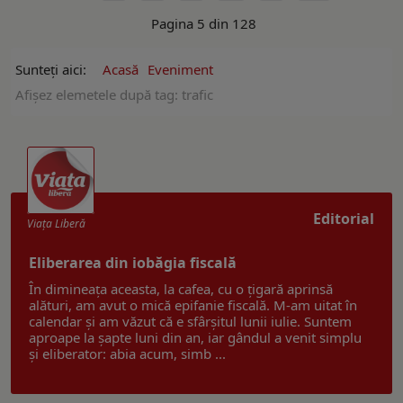
Pagina 5 din 128
Sunteți aici:
Acasă
Eveniment
Afişez elemetele după tag: trafic
Editorial
Viaţa Liberă
Eliberarea din iobăgia fiscală
În dimineața aceasta, la cafea, cu o țigară aprinsă
alături, am avut o mică epifanie fiscală. M-am uitat în
calendar și am văzut că e sfârșitul lunii iulie. Suntem
aproape la șapte luni din an, iar gândul a venit simplu
și eliberator: abia acum, simb ...