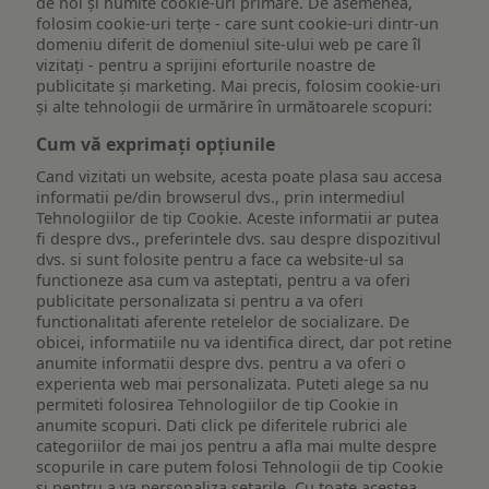
de noi și numite cookie-uri primare. De asemenea,
folosim cookie-uri terțe - care sunt cookie-uri dintr-un
domeniu diferit de domeniul site-ului web pe care îl
vizitați - pentru a sprijini eforturile noastre de
publicitate și marketing. Mai precis, folosim cookie-uri
și alte tehnologii de urmărire în următoarele scopuri:
Cum vă exprimați opțiunile
Cand vizitati un website, acesta poate plasa sau accesa
informatii pe/din browserul dvs., prin intermediul
Tehnologiilor de tip Cookie. Aceste informatii ar putea
fi despre dvs., preferintele dvs. sau despre dispozitivul
dvs. si sunt folosite pentru a face ca website-ul sa
functioneze asa cum va asteptati, pentru a va oferi
publicitate personalizata si pentru a va oferi
functionalitati aferente retelelor de socializare. De
obicei, informatiile nu va identifica direct, dar pot retine
anumite informatii despre dvs. pentru a va oferi o
experienta web mai personalizata. Puteti alege sa nu
permiteti folosirea Tehnologiilor de tip Cookie in
anumite scopuri. Dati click pe diferitele rubrici ale
categoriilor de mai jos pentru a afla mai multe despre
scopurile in care putem folosi Tehnologii de tip Cookie
si pentru a va personaliza setarile. Cu toate acestea,