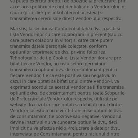
va puteti exercita dreptul de opozitie la prelucrare, prin
accesarea politicii de confidentialitate a Vendor-ului in
cauza (prin click pe linkul aferent acesteia) si
transmiterea cererii sale direct Vendor-ului respectiv.
Mai sus, la sectiunea Confidențialitatea dvs., gasiti si
lista Vendor-ilor cu care colaboram in prezent (sau cu
care putem colabora in viitor) si catre care putem
transmite datele personale colectate, conform
optiunilor exprimate de dvs. privind folosirea
Tehnologiilor de tip Cookie. Lista Vendor-ilor are pre-
bifat fiecare Vendor, aceasta setare permitand
transmiterea optiunii dvs. de consimtamant pentru
fiecare Vendor, fie ca este pozitiva sau negativa. In
cazul in care optati sa bifati unul dintre Vendor-i, va
exprimati acordul ca acestui Vendor sa ii fie transmise
optiunile dvs. de consimtamant pentru toate Scopurile
de Prelucrare ale Vendor-ului respectiv, utilizate pe
website. In cazul in care optati sa debifati unul dintre
Vendor-i, acestuia nu ii vor fi transmise optiunile dvs.
de consimtamant, fie pozitive sau negative. Vendorul
devine inactiv si nu va cunoaste optiunile dvs., deci
implicit nu va efectua nicio Prelucrare a datelor dvs.,
intemeiata pe Consimtamant, pentru niciunul dintre