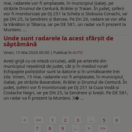
mai, radarele vor fi amplasate, în municipiul Galați, pe
străzile Drumul de Centură, Brăilei și Traian. În județ, șoferii
vor fi monitorizați pe DJ 251 la Schela și Slobozia Conachi, iar
pe DN 25, la Șendreni și Barcea. Pe Dn 26, radare se vor afla
la Vânători și Tătarca, iar pe DE 581, un radar va fi prezent la
Munteni. ...
Unde sunt radarele la acest sfârșit de
săptămână
Vineri, 15 Mai 2026 00:00 |
Publicat în
AUTO
Aveţi grijă cu ce viteză circulaţi, atât pe arterele din
municipiul reşedinţă de judeţ, cât şi în mediul rural!
Echipajele poliţiştilor sunt la datorie și în următoarele trei
zile. Vineri, 15 mai, radarele vor fi amplasate, în municipiul
Galați, pe străzile Basarabiei, Brăilei și Drumul de Centură. În
județ, șoferii vor fi monitorizați pe DJ 251 la Cuza Vodă și
Costache Negri, iar pe DN 25, la Șendreni și Ivești. Pe DE 581,
un radar va fi prezent la Munteni. S� ...
1
2
3
...
5
6
7
8
9
...