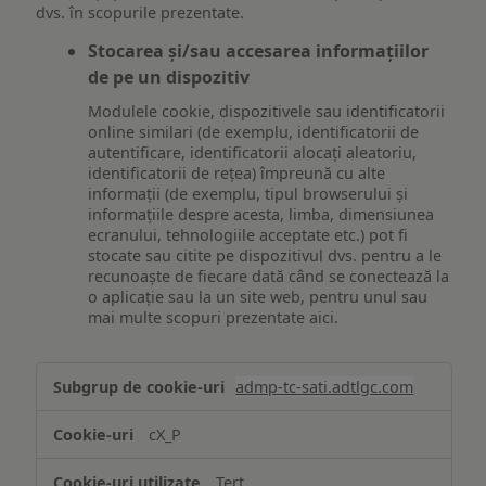
dvs. în scopurile prezentate.
Stocarea și/sau accesarea informațiilor
de pe un dispozitiv
Modulele cookie, dispozitivele sau identificatorii
online similari (de exemplu, identificatorii de
autentificare, identificatorii alocați aleatoriu,
identificatorii de rețea) împreună cu alte
informații (de exemplu, tipul browserului și
informațiile despre acesta, limba, dimensiunea
ecranului, tehnologiile acceptate etc.) pot fi
stocate sau citite pe dispozitivul dvs. pentru a le
recunoaște de fiecare dată când se conectează la
o aplicație sau la un site web, pentru unul sau
mai multe scopuri prezentate aici.
Stocarea
admp-tc-sati.adtlgc.com
și/sau
accesarea
cX_P
informațiilor
de
Terț