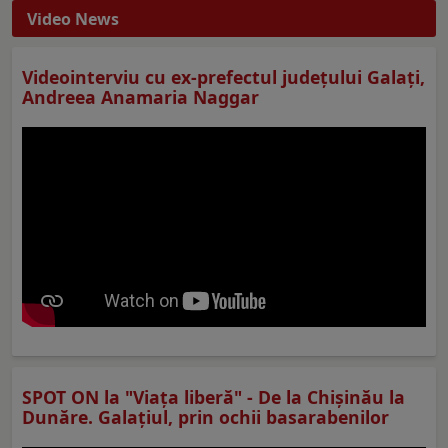
Video News
Videointerviu cu ex-prefectul judeţului Galaţi,
Andreea Anamaria Naggar
SPOT ON la "Viaţa liberă" - De la Chișinău la
Dunăre. Galațiul, prin ochii basarabenilor