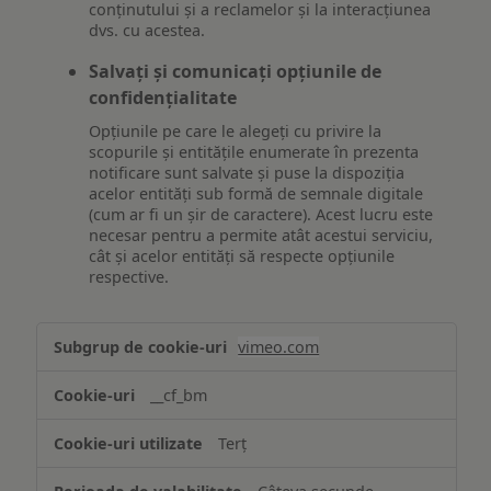
conținutului și a reclamelor și la interacțiunea
dvs. cu acestea.
Salvați și comunicați opțiunile de
confidențialitate
Opțiunile pe care le alegeți cu privire la
scopurile și entitățile enumerate în prezenta
notificare sunt salvate și puse la dispoziția
acelor entități sub formă de semnale digitale
(cum ar fi un șir de caractere). Acest lucru este
necesar pentru a permite atât acestui serviciu,
cât și acelor entități să respecte opțiunile
respective.
Asigurarea
vimeo.com
funcționalităților
website-
__cf_bm
ului
Terț