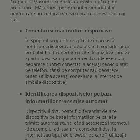
Scopului « Masurare si Analiza » exista un Scop de
prelucrare, Măsurarea performanței conținutului,
pentru care procedura este similara celei descrise mai
sus.
Conectarea mai multor dispozitive
În sprijinul scopurilor explicate în această
notificare, dispozitivul dvs. poate fi considerat ca
probabil fiind conectat cu alte dispozitive care vă
aparțin dvs., sau gospodăriei dvs. (de exemplu,
deoarece sunteți conectat la același serviciu atât
pe telefon, cât și pe computer sau deoarece
puteți utiliza aceeași conexiune la internet pe
ambele dispozitive).
Identificarea dispozitivelor pe baza
informațiilor transmise automat
Dispozitivul dvs. poate fi diferențiat de alte
dispozitive pe baza informațiilor pe care le
trimite automat atunci când accesează internetul
(de exemplu, adresa IP a conexiunii dvs. la
internet sau tipul de browser pe care îl utilizați)