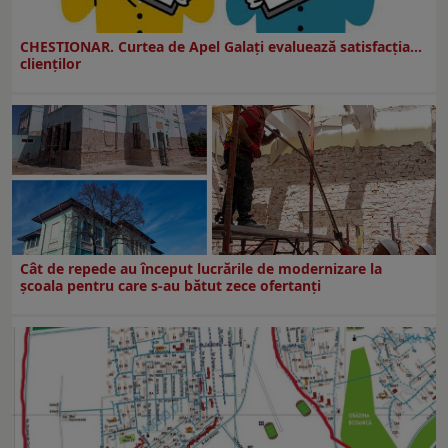
CHESTIONAR. Curtea de Apel Galați evaluează satisfacția...
clienților
Cât de repede au început lucrările de modernizare la
şcoala pentru care s-au bătut zece ofertanţi