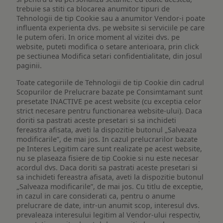
trebuie sa stiti ca blocarea anumitor tipuri de
Tehnologii de tip Cookie sau a anumitor Vendor-i poate
influenta experienta dvs. pe website si serviciile pe care
le putem oferi. In orice moment al vizitei dvs. pe
website, puteti modifica o setare anterioara, prin click
pe sectiunea Modifica setari confidentialitate, din josul
paginii.
Toate categoriile de Tehnologii de tip Cookie din cadrul
Scopurilor de Prelucrare bazate pe Consimtamant sunt
presetate INACTIVE pe acest website (cu exceptia celor
strict necesare pentru functionarea website-ului). Daca
doriti sa pastrati aceste presetari si sa inchideti
fereastra afisata, aveti la dispozitie butonul „Salveaza
modificarile”, de mai jos. In cazul prelucrarilor bazate
pe Interes Legitim care sunt realizate pe acest website,
nu se plaseaza fisiere de tip Cookie si nu este necesar
acordul dvs. Daca doriti sa pastrati aceste presetari si
sa inchideti fereastra afisata, aveti la dispozitie butonul
„Salveaza modificarile”, de mai jos. Cu titlu de exceptie,
in cazul in care considerati ca, pentru o anume
prelucrare de date, intr-un anumit scop, interesul dvs.
prevaleaza interesului legitim al Vendor-ului respectiv,