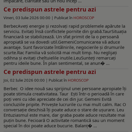
împăcare, claritate sau un nou încep ...
Ce predispun astrele pentru azi
Vineri, 03 Iulie 2026 00:00 |
Publicat în
HOROSCOP
BerbecAveți energie și rezolvați rapid problemele apărute la
serviciu. Evitați însă conflictele pornite din grabă.TaurSituația
financiară se stabilizează. Un sfat primit de la o persoană
apropiată se va dovedi util.GemeniComunicarea vă aduce
avantaje. Sunt favorizate întâlnirile, negocierile și drumurile
scurte.Rac Familia vă solicită mai mult timp. Nu neglijați
odihna și evitați cheltuielile inutile.LeuSunteți remarcați
pentru ideile bune. În plan sentimental, se anun� ...
Ce predispun astrele pentru azi
Joi, 02 Iulie 2026 00:00 |
Publicat în
HOROSCOP
Berbec O idee nouă sau sprijinul unei persoane apropiate îți
poate stimula creativitatea. Taur Ești într-o perioadă în care
poți veni cu idei apreciate de cei din jur. Gemeni Evită
concluziile pripite. Privește lucrurile cu mai mult calm. Rac O
conversație deschisă îți poate aduce o stare de ușurare. Leu
Entuziasmul este mare, dar graba poate aduce rezultate mai
puțin bune. Fecioară O activitate romantică sau un moment
special în doi poate aduce bucurie. Balanț� ...