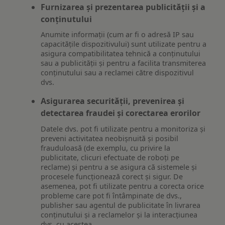
Furnizarea și prezentarea publicității și a
conținutului
Anumite informații (cum ar fi o adresă IP sau
capacitățile dispozitivului) sunt utilizate pentru a
asigura compatibilitatea tehnică a conținutului
sau a publicității și pentru a facilita transmiterea
conținutului sau a reclamei către dispozitivul
dvs.
Asigurarea securității, prevenirea și
detectarea fraudei și corectarea erorilor
Datele dvs. pot fi utilizate pentru a monitoriza și
preveni activitatea neobișnuită și posibil
frauduloasă (de exemplu, cu privire la
publicitate, clicuri efectuate de roboți pe
reclame) și pentru a se asigura că sistemele și
procesele funcționează corect și sigur. De
asemenea, pot fi utilizate pentru a corecta orice
probleme care pot fi întâmpinate de dvs.,
publisher sau agentul de publicitate în livrarea
conținutului și a reclamelor și la interacțiunea
dvs. cu acestea.