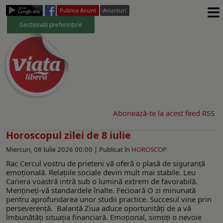
≡
Publica Anunt
Anunturi
Gestionați preferințele
Abonează-te la acest feed RSS
Horoscopul zilei de 8 iulie
Miercuri, 08 Iulie 2026 00:00 |
Publicat în
HOROSCOP
Rac Cercul vostru de prieteni vă oferă o plasă de siguranță
emoțională. Relațiile sociale devin mult mai stabile. Leu
Cariera voastră intră sub o lumină extrem de favorabilă.
Mențineți-vă standardele înalte. Fecioară O zi minunată
pentru aprofundarea unor studii practice. Succesul vine prin
perseverență. Balanță Ziua aduce oportunități de a vă
îmbunătăți situația financiară. Emoțional, simțiți o nevoie