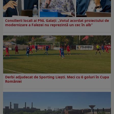
Consilierii locali ai PNL Galaţi: „Votul acordat proiectului de
modernizare a Falezei nu reprezintă un cec în alb”
Derbi adjudecat de Sporting Liești. Meci cu 6 goluri în Cupa
României