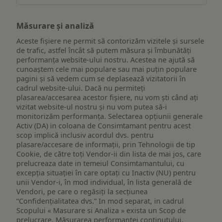
Măsurare și analiză
Aceste fișiere ne permit să contorizăm vizitele și sursele
de trafic, astfel încât să putem măsura și îmbunătăți
performanța website-ului nostru. Acestea ne ajută să
cunoaștem cele mai populare sau mai puțin populare
pagini și să vedem cum se deplasează vizitatorii în
cadrul website-ului. Dacă nu permiteți
plasarea/accesarea acestor fișiere, nu vom ști când ați
vizitat website-ul nostru și nu vom putea să-i
monitorizăm performanța. Selectarea opțiunii generale
Activ (DA) in coloana de Consimtamant pentru acest
scop implică inclusiv acordul dvs. pentru
plasare/accesare de informații, prin Tehnologii de tip
Cookie, de către toți Vendor-ii din lista de mai jos, care
prelucreaza date in temeiul Consimtamantului, cu
excepția situației în care optați cu Inactiv (NU) pentru
unii Vendor-i, în mod individual, în lista generală de
Vendori, pe care o regăsiți la secțiunea
“Confidențialitatea dvs.” In mod separat, in cadrul
Scopului « Masurare si Analiza » exista un Scop de
prelucrare, Măsurarea performanței conținutului,