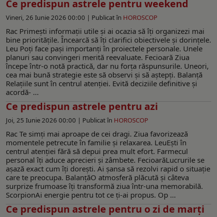
Ce predispun astrele pentru weekend
Vineri, 26 Iunie 2026 00:00 |
Publicat în
HOROSCOP
Rac Primești informații utile și ai ocazia să îți organizezi mai
bine prioritățile. Încearcă să îți clarifici obiectivele și dorințele.
Leu Poți face pași importanți în proiectele personale. Unele
planuri sau convingeri merită reevaluate. Fecioară Ziua
începe într-o notă practică, dar nu forța răspunsurile. Uneori,
cea mai bună strategie este să observi și să aștepți. Balanță
Relațiile sunt în centrul atenției. Evită deciziile definitive și
acordă- ...
Ce predispun astrele pentru azi
Joi, 25 Iunie 2026 00:00 |
Publicat în
HOROSCOP
Rac Te simți mai aproape de cei dragi. Ziua favorizează
momentele petrecute în familie și relaxarea. LeuEști în
centrul atenției fără să depui prea mult efort. Farmecul
personal îți aduce aprecieri și zâmbete. FecioarăLucrurile se
așază exact cum îți dorești. Ai șansa să rezolvi rapid o situație
care te preocupa. BalanțăO atmosferă plăcută și câteva
surprize frumoase îți transformă ziua într-una memorabilă.
ScorpionAi energie pentru tot ce ți-ai propus. Op ...
Ce predispun astrele pentru o zi de marţi