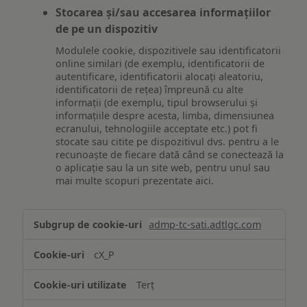
Stocarea și/sau accesarea informațiilor
de pe un dispozitiv
Modulele cookie, dispozitivele sau identificatorii
online similari (de exemplu, identificatorii de
autentificare, identificatorii alocați aleatoriu,
identificatorii de rețea) împreună cu alte
informații (de exemplu, tipul browserului și
informațiile despre acesta, limba, dimensiunea
ecranului, tehnologiile acceptate etc.) pot fi
stocate sau citite pe dispozitivul dvs. pentru a le
recunoaște de fiecare dată când se conectează la
o aplicație sau la un site web, pentru unul sau
mai multe scopuri prezentate aici.
Stocarea
admp-tc-sati.adtlgc.com
și/sau
accesarea
cX_P
informațiilor
de
Terț
pe
un