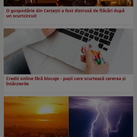
O gospodărie din Cerțești a fost distrusă de flăcări după
un scurtcircuit
Credit online fără blocaje - pașii care scurtează cererea și
întârzierile