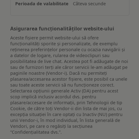
Câteva secunde
dispozitiv
Asigurarea funcționalităților website-ului
Aceste fișiere permit website-ului să ofere
funcționalități sporite și personalizate, de exemplu
reţinerea preferinţelor personale cu ocazia navigării și
a datelor de logare, rularea de videoclipuri sau
posibilitatea de live chat. Acestea pot fi adăugate de noi
sau de furnizori terți ale căror servicii le-am adăugat pe
paginile noastre (Vendor-i). Dacă nu permiteți
plasarea/accesarea acestor fișiere, este posibil ca unele
sau toate aceste servicii să nu funcționeze corect.
Selectarea opțiunii generale Activ (DA) pentru acest
scop implică inclusiv acordul dvs. pentru
plasare/accesare de informații, prin Tehnologii de tip
Cookie, de către toți Vendor-ii din lista de mai jos, cu
excepția situației în care optați cu Inactiv (NU) pentru
unii Vendor-i, în mod individual, în lista generală de
Vendori, pe care o regăsiți la secțiunea
“Confidențialitatea dvs.”.