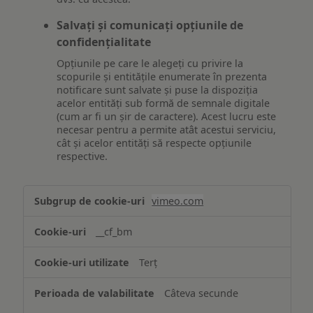
Salvați și comunicați opțiunile de
confidențialitate
Opțiunile pe care le alegeți cu privire la
scopurile și entitățile enumerate în prezenta
notificare sunt salvate și puse la dispoziția
acelor entități sub formă de semnale digitale
(cum ar fi un șir de caractere). Acest lucru este
necesar pentru a permite atât acestui serviciu,
cât și acelor entități să respecte opțiunile
respective.
Asigurarea
vimeo.com
funcționalităților
website-
__cf_bm
ului
Terț
Câteva secunde