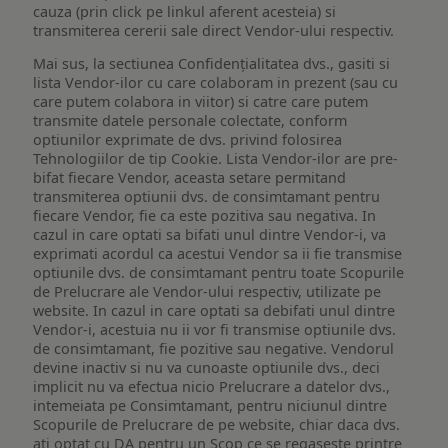
cauza (prin click pe linkul aferent acesteia) si
transmiterea cererii sale direct Vendor-ului respectiv.
Mai sus, la sectiunea Confidențialitatea dvs., gasiti si
lista Vendor-ilor cu care colaboram in prezent (sau cu
care putem colabora in viitor) si catre care putem
transmite datele personale colectate, conform
optiunilor exprimate de dvs. privind folosirea
Tehnologiilor de tip Cookie. Lista Vendor-ilor are pre-
bifat fiecare Vendor, aceasta setare permitand
transmiterea optiunii dvs. de consimtamant pentru
fiecare Vendor, fie ca este pozitiva sau negativa. In
cazul in care optati sa bifati unul dintre Vendor-i, va
exprimati acordul ca acestui Vendor sa ii fie transmise
optiunile dvs. de consimtamant pentru toate Scopurile
de Prelucrare ale Vendor-ului respectiv, utilizate pe
website. In cazul in care optati sa debifati unul dintre
Vendor-i, acestuia nu ii vor fi transmise optiunile dvs.
de consimtamant, fie pozitive sau negative. Vendorul
devine inactiv si nu va cunoaste optiunile dvs., deci
implicit nu va efectua nicio Prelucrare a datelor dvs.,
intemeiata pe Consimtamant, pentru niciunul dintre
Scopurile de Prelucrare de pe website, chiar daca dvs.
ati optat cu DA pentru un Scop ce se regaseste printre