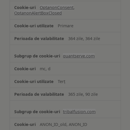
OptanonConsent
,
OptanonAlertBoxClosed
Primare
364 zile, 364 zile
quantserve.com
mc, d
Terț
365 zile, 90 zile
tribalfusion.com
ANON_ID_old, ANON_ID