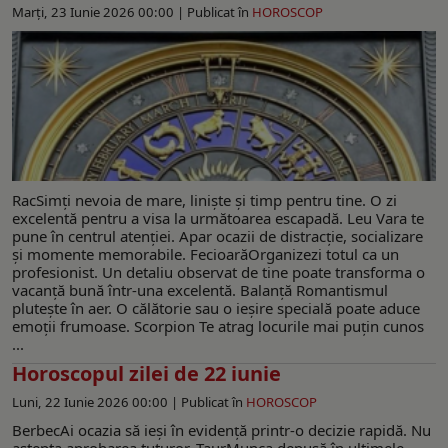
Marți, 23 Iunie 2026 00:00 |
Publicat în
HOROSCOP
RacSimți nevoia de mare, liniște și timp pentru tine. O zi
excelentă pentru a visa la următoarea escapadă. Leu Vara te
pune în centrul atenției. Apar ocazii de distracție, socializare
și momente memorabile. FecioarăOrganizezi totul ca un
profesionist. Un detaliu observat de tine poate transforma o
vacanță bună într-una excelentă. Balanță Romantismul
plutește în aer. O călătorie sau o ieșire specială poate aduce
emoții frumoase. Scorpion Te atrag locurile mai puțin cunos
...
Horoscopul zilei de 22 iunie
Luni, 22 Iunie 2026 00:00 |
Publicat în
HOROSCOP
BerbecAi ocazia să ieși în evidență printr-o decizie rapidă. Nu
aștepta aprobarea tuturor. TaurMunca depusă în ultimele