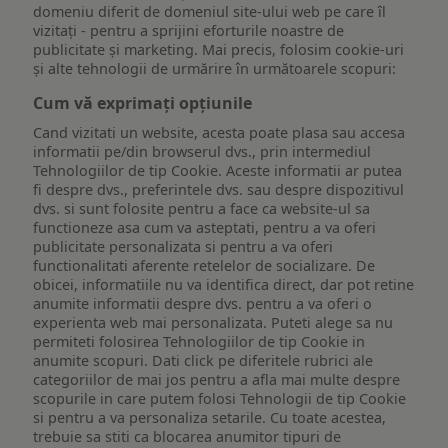
domeniu diferit de domeniul site-ului web pe care îl
vizitați - pentru a sprijini eforturile noastre de
publicitate și marketing. Mai precis, folosim cookie-uri
și alte tehnologii de urmărire în următoarele scopuri:
Cum vă exprimați opțiunile
Cand vizitati un website, acesta poate plasa sau accesa
informatii pe/din browserul dvs., prin intermediul
Tehnologiilor de tip Cookie. Aceste informatii ar putea
fi despre dvs., preferintele dvs. sau despre dispozitivul
dvs. si sunt folosite pentru a face ca website-ul sa
functioneze asa cum va asteptati, pentru a va oferi
publicitate personalizata si pentru a va oferi
functionalitati aferente retelelor de socializare. De
obicei, informatiile nu va identifica direct, dar pot retine
anumite informatii despre dvs. pentru a va oferi o
experienta web mai personalizata. Puteti alege sa nu
permiteti folosirea Tehnologiilor de tip Cookie in
anumite scopuri. Dati click pe diferitele rubrici ale
categoriilor de mai jos pentru a afla mai multe despre
scopurile in care putem folosi Tehnologii de tip Cookie
si pentru a va personaliza setarile. Cu toate acestea,
trebuie sa stiti ca blocarea anumitor tipuri de