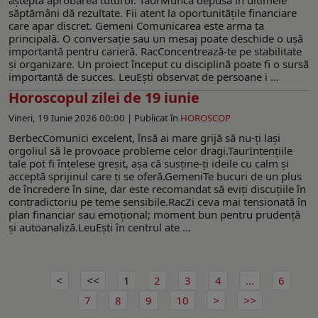
săptămâni dă rezultate. Fii atent la oportunitățile financiare
care apar discret. Gemeni Comunicarea este arma ta
principală. O conversație sau un mesaj poate deschide o ușă
importantă pentru carieră. RacConcentrează-te pe stabilitate
și organizare. Un proiect început cu disciplină poate fi o sursă
importantă de succes. LeuEști observat de persoane i ...
Horoscopul zilei de 19 iunie
Vineri, 19 Iunie 2026 00:00 |
Publicat în
HOROSCOP
BerbecComunici excelent, însă ai mare grijă să nu-ţi lași
orgoliul să le provoace probleme celor dragi.TaurIntențiile
tale pot fi înțelese greșit, așa că susține-ți ideile cu calm și
acceptă sprijinul care ți se oferă.GemeniTe bucuri de un plus
de încredere în sine, dar este recomandat să eviți discuțiile în
contradictoriu pe teme sensibile.RacZi ceva mai tensionată în
plan financiar sau emoțional; moment bun pentru prudență
și autoanaliză.LeuEști în centrul ate ...
1
2
3
4
...
6
7
8
9
10