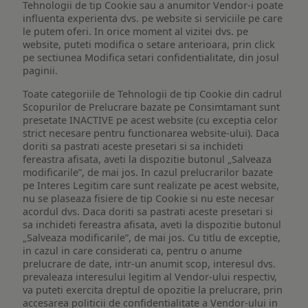
Tehnologii de tip Cookie sau a anumitor Vendor-i poate
influenta experienta dvs. pe website si serviciile pe care
le putem oferi. In orice moment al vizitei dvs. pe
website, puteti modifica o setare anterioara, prin click
pe sectiunea Modifica setari confidentialitate, din josul
paginii.
Toate categoriile de Tehnologii de tip Cookie din cadrul
Scopurilor de Prelucrare bazate pe Consimtamant sunt
presetate INACTIVE pe acest website (cu exceptia celor
strict necesare pentru functionarea website-ului). Daca
doriti sa pastrati aceste presetari si sa inchideti
fereastra afisata, aveti la dispozitie butonul „Salveaza
modificarile”, de mai jos. In cazul prelucrarilor bazate
pe Interes Legitim care sunt realizate pe acest website,
nu se plaseaza fisiere de tip Cookie si nu este necesar
acordul dvs. Daca doriti sa pastrati aceste presetari si
sa inchideti fereastra afisata, aveti la dispozitie butonul
„Salveaza modificarile”, de mai jos. Cu titlu de exceptie,
in cazul in care considerati ca, pentru o anume
prelucrare de date, intr-un anumit scop, interesul dvs.
prevaleaza interesului legitim al Vendor-ului respectiv,
va puteti exercita dreptul de opozitie la prelucrare, prin
accesarea politicii de confidentialitate a Vendor-ului in