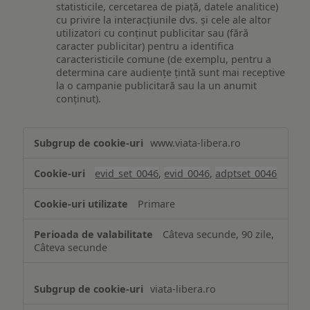
statisticile, cercetarea de piață, datele analitice)
cu privire la interacțiunile dvs. și cele ale altor
utilizatori cu conținut publicitar sau (fără
caracter publicitar) pentru a identifica
caracteristicile comune (de exemplu, pentru a
determina care audiențe țintă sunt mai receptive
la o campanie publicitară sau la un anumit
conținut).
Măsurare
www.viata-libera.ro
și
analiză
evid_set_0046
,
evid_0046
,
adptset_0046
Primare
Câteva secunde, 90 zile,
Câteva secunde
viata-libera.ro