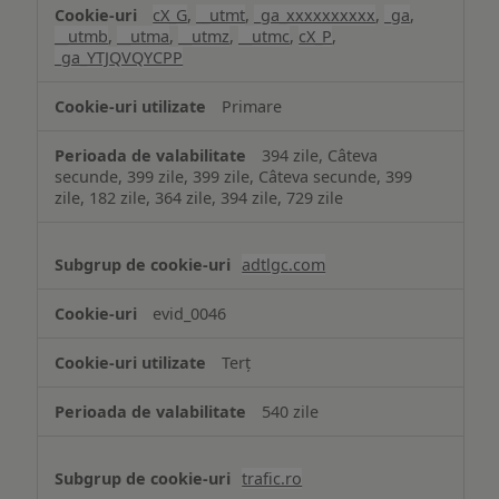
cX_G
,
__utmt
,
_ga_xxxxxxxxxx
,
_ga
,
__utmb
,
__utma
,
__utmz
,
__utmc
,
cX_P
,
_ga_YTJQVQYCPP
Primare
394 zile, Câteva
secunde, 399 zile, 399 zile, Câteva secunde, 399
zile, 182 zile, 364 zile, 394 zile, 729 zile
adtlgc.com
evid_0046
Terț
540 zile
trafic.ro