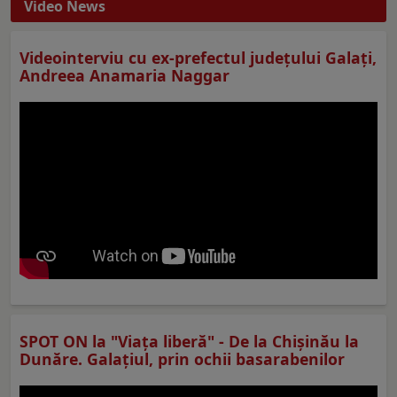
Video News
Videointerviu cu ex-prefectul judeţului Galaţi,
Andreea Anamaria Naggar
SPOT ON la "Viaţa liberă" - De la Chișinău la
Dunăre. Galațiul, prin ochii basarabenilor