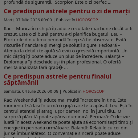
profundă de siguranță. Scorpion Este o zi perfec ...
Ce predispun astrele pentru o zi de marţi
Marți, 07 Iulie 2026 00:00 |
Publicat în
HOROSCOP
Rac – Munca în echipă îți aduce rezultate mai bune decât ai fi
crezut. Este o zi bună pentru a-ți planifica bugetul. Leu –
Eforturile din ultima perioadă încep să fie observate. Evită
riscurile financiare și mergi pe soluții sigure. Fecioară –
Atenția la detalii te ajută să eviți o greșeală importantă. Un
mic câștig îți poate aduce un plus de încredere. Balanță –
Diplomația îți deschide uși în plan profesional. O ofertă
merită analizată fără grab� ...
Ce predispun astrele pentru finalul
săptămânii
Sâmbătă, 04 Iulie 2026 00:08 |
Publicat în
HOROSCOP
Rac: Weekendul îți aduce mai multă încredere în tine. Este
momentul să lași în urmă o grijă care te-a apăsat. Leu: Ești în
centrul atenției și atragi ușor oameni noi în jurul tău.. O
surpriză plăcută poate apărea duminică. Fecioară: O decizie
luată în acest weekend te poate ajuta să economisești timp și
energie în perioada următoare. Balanță: Relațiile cu cei din
jur se îmbunătățesc. O conversație sinceră poate aduce