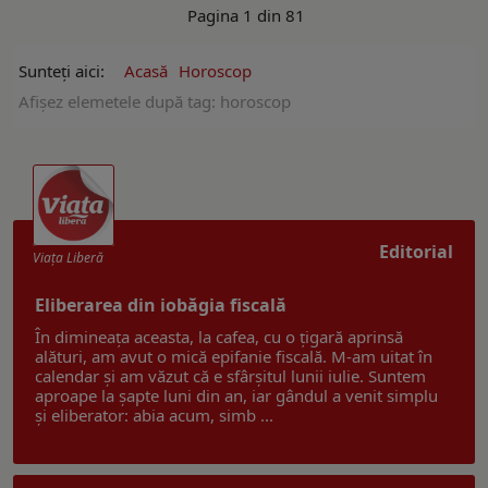
Pagina 1 din 81
Sunteți aici:
Acasă
Horoscop
Afişez elemetele după tag: horoscop
Editorial
Viaţa Liberă
Eliberarea din iobăgia fiscală
În dimineața aceasta, la cafea, cu o țigară aprinsă
alături, am avut o mică epifanie fiscală. M-am uitat în
calendar și am văzut că e sfârșitul lunii iulie. Suntem
aproape la șapte luni din an, iar gândul a venit simplu
și eliberator: abia acum, simb ...