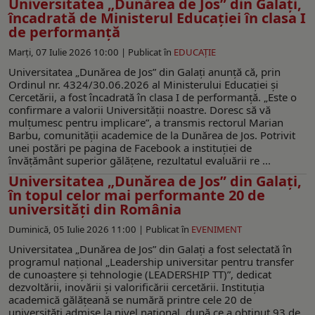
Universitatea „Dunărea de Jos” din Galați,
încadrată de Ministerul Educației în clasa I
de performanță
Marți, 07 Iulie 2026 10:00 |
Publicat în
EDUCAŢIE
Universitatea „Dunărea de Jos” din Galați anunță că, prin
Ordinul nr. 4324/30.06.2026 al Ministerului Educației și
Cercetării, a fost încadrată în clasa I de performanță. „Este o
confirmare a valorii Universității noastre. Doresc să vă
mulțumesc pentru implicare”, a transmis rectorul Marian
Barbu, comunității academice de la Dunărea de Jos. Potrivit
unei postări pe pagina de Facebook a instituției de
învățământ superior gălățene, rezultatul evaluării re ...
Universitatea „Dunărea de Jos” din Galați,
în topul celor mai performante 20 de
universități din România
Duminică, 05 Iulie 2026 11:00 |
Publicat în
EVENIMENT
Universitatea „Dunărea de Jos” din Galați a fost selectată în
programul național „Leadership universitar pentru transfer
de cunoaștere și tehnologie (LEADERSHIP TT)”, dedicat
dezvoltării, inovării și valorificării cercetării. Instituția
academică gălățeană se numără printre cele 20 de
universități admise la nivel național, după ce a obținut 93 de