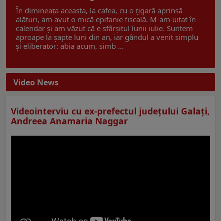
În dimineața aceasta, la cafea, cu o țigară aprinsă
alături, am avut o mică epifanie fiscală. M-am uitat în
calendar și am văzut că e sfârșitul lunii iulie. Suntem
aproape la șapte luni din an, iar gândul a venit simplu
și eliberator: abia acum, simb ...
Video News
Videointerviu cu ex-prefectul judeţului Galaţi,
Andreea Anamaria Naggar