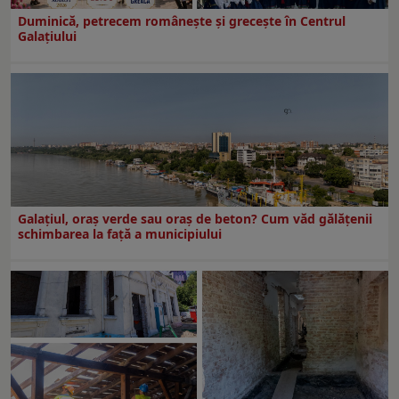
Duminică, petrecem româneşte şi greceşte în Centrul
Galaţiului
Galațiul, oraș verde sau oraș de beton? Cum văd gălățenii
schimbarea la față a municipiului