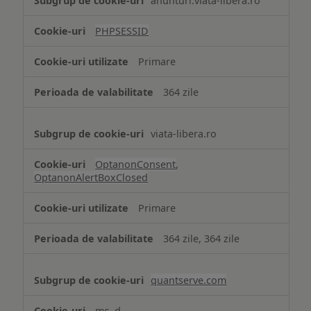
anunturi.viata-libera.ro
de
tip
PHPSESSID
Cookie
strict
Primare
necesare
364 zile
viata-libera.ro
OptanonConsent
,
OptanonAlertBoxClosed
Primare
364 zile, 364 zile
quantserve.com
mc, d