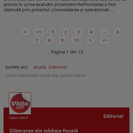
puncte în urma evaluării proiectelor.Performanța a fost
obținută prin proiectul „Consolidarea și operaționali ...
1
2
3
4
...
6
7
8
9
10
Pagina 1 din 13
Sunteți aici:
Acasă
Interviuri
Afişez elemetele după tag: performanta
Editorial
Viaţa Liberă
Eliberarea din iobăgia fiscală