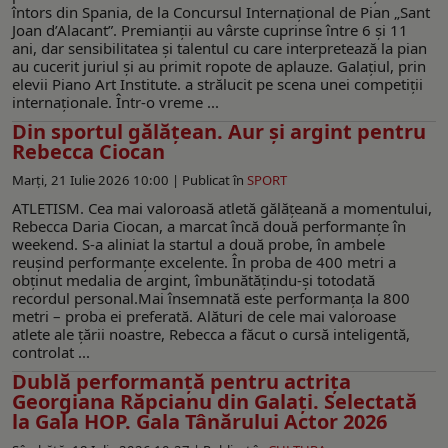
întors din Spania, de la Concursul Internaţional de Pian „Sant
Joan d’Alacant”. Premianţii au vârste cuprinse între 6 şi 11
ani, dar sensibilitatea şi talentul cu care interpretează la pian
au cucerit juriul şi au primit ropote de aplauze. Galaţiul, prin
elevii Piano Art Institute. a strălucit pe scena unei competiţii
internaţionale. Într-o vreme ...
Din sportul gălăţean. Aur și argint pentru
Rebecca Ciocan
Marți, 21 Iulie 2026 10:00 |
Publicat în
SPORT
ATLETISM. Cea mai valoroasă atletă gălățeană a momentului,
Rebecca Daria Ciocan, a marcat încă două performanțe în
weekend. S-a aliniat la startul a două probe, în ambele
reușind performanțe excelente. În proba de 400 metri a
obținut medalia de argint, îmbunătățindu-și totodată
recordul personal.Mai însemnată este performanța la 800
metri – proba ei preferată. Alături de cele mai valoroase
atlete ale țării noastre, Rebecca a făcut o cursă inteligentă,
controlat ...
Dublă performanţă pentru actriţa
Georgiana Răpcianu din Galaţi. Selectată
la Gala HOP. Gala Tânărului Actor 2026