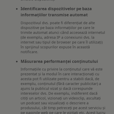
Identificarea dispozitivelor pe baza
informațiilor transmise automat
Dispozitivul dvs. poate fi diferențiat de alte
dispozitive pe baza informațiilor pe care le
trimite automat atunci când accesează internetul
(de exemplu, adresa IP a conexiunii dvs. la
internet sau tipul de browser pe care îl utilizați)
în sprijinul scopurilor expuse în această
notificare.
Măsurarea performanței conținutului
Informațiile cu privire la conținutul care vă este
prezentat și la modul în care interacționați cu
acesta pot fi utilizate pentru a stabili dacă, de
exemplu, conținutul (fără caracter publicitar) a
ajuns la publicul vizat și dacă corespunde
intereselor dvs. De exemplu, indiferent dacă
citiți un articol, vizionați un videoclip, ascultați
un podcast sau vizualizați o descriere a
produsului, cât timp petreceți pe acest serviciu și
pe paginile web pe care le vizitați etc. Acest lucru