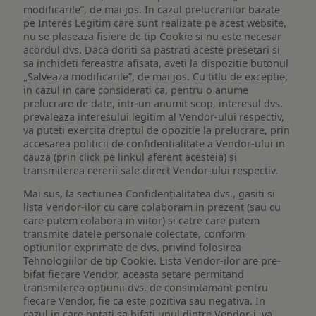
modificarile”, de mai jos. In cazul prelucrarilor bazate
pe Interes Legitim care sunt realizate pe acest website,
nu se plaseaza fisiere de tip Cookie si nu este necesar
acordul dvs. Daca doriti sa pastrati aceste presetari si
sa inchideti fereastra afisata, aveti la dispozitie butonul
„Salveaza modificarile”, de mai jos. Cu titlu de exceptie,
in cazul in care considerati ca, pentru o anume
prelucrare de date, intr-un anumit scop, interesul dvs.
prevaleaza interesului legitim al Vendor-ului respectiv,
va puteti exercita dreptul de opozitie la prelucrare, prin
accesarea politicii de confidentialitate a Vendor-ului in
cauza (prin click pe linkul aferent acesteia) si
transmiterea cererii sale direct Vendor-ului respectiv.
Mai sus, la sectiunea Confidențialitatea dvs., gasiti si
lista Vendor-ilor cu care colaboram in prezent (sau cu
care putem colabora in viitor) si catre care putem
transmite datele personale colectate, conform
optiunilor exprimate de dvs. privind folosirea
Tehnologiilor de tip Cookie. Lista Vendor-ilor are pre-
bifat fiecare Vendor, aceasta setare permitand
transmiterea optiunii dvs. de consimtamant pentru
fiecare Vendor, fie ca este pozitiva sau negativa. In
cazul in care optati sa bifati unul dintre Vendor-i, va