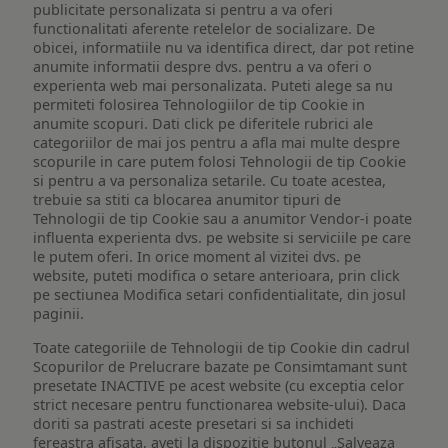
publicitate personalizata si pentru a va oferi
functionalitati aferente retelelor de socializare. De
obicei, informatiile nu va identifica direct, dar pot retine
anumite informatii despre dvs. pentru a va oferi o
experienta web mai personalizata. Puteti alege sa nu
permiteti folosirea Tehnologiilor de tip Cookie in
anumite scopuri. Dati click pe diferitele rubrici ale
categoriilor de mai jos pentru a afla mai multe despre
scopurile in care putem folosi Tehnologii de tip Cookie
si pentru a va personaliza setarile. Cu toate acestea,
trebuie sa stiti ca blocarea anumitor tipuri de
Tehnologii de tip Cookie sau a anumitor Vendor-i poate
influenta experienta dvs. pe website si serviciile pe care
le putem oferi. In orice moment al vizitei dvs. pe
website, puteti modifica o setare anterioara, prin click
pe sectiunea Modifica setari confidentialitate, din josul
paginii.
Toate categoriile de Tehnologii de tip Cookie din cadrul
Scopurilor de Prelucrare bazate pe Consimtamant sunt
presetate INACTIVE pe acest website (cu exceptia celor
strict necesare pentru functionarea website-ului). Daca
doriti sa pastrati aceste presetari si sa inchideti
fereastra afisata, aveti la dispozitie butonul „Salveaza