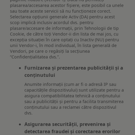
plasarea/accesarea acestor fișiere, este posibil ca unele
sau toate aceste servicii să nu funcționeze corect.
Selectarea opțiunii generale Activ (DA) pentru acest
scop implică inclusiv acordul dvs. pentru
plasare/accesare de informații, prin Tehnologii de tip
Cookie, de către toți Vendor-ii din lista de mai jos, cu
excepția situației în care optați cu Inactiv (NU) pentru
unii Vendor-i, în mod individual, în lista generală de
Vendori, pe care o regăsiți la secțiunea
“Confidențialitatea dvs.”.
Furnizarea și prezentarea publicității și a
conținutului
Anumite informații (cum ar fi o adresă IP sau
capacitățile dispozitivului) sunt utilizate pentru a
asigura compatibilitatea tehnică a conținutului
sau a publicității și pentru a facilita transmiterea
conținutului sau a reclamei către dispozitivul
dvs.
Asigurarea securității, prevenirea și
detectarea fraudei și corectarea erorilor