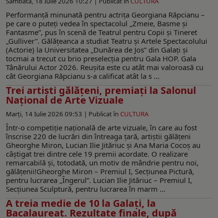
Sâmbătă, 18 Iulie 2026 10:27 |
Publicat în
CULTURA
Performanţă minunată pentru actriţa Georgiana Răpcianu –
pe care o puteţi vedea în spectacolul „Zmeie, Basme și
Fantasme”, pus în scenă de Teatrul pentru Copii şi Tineret
„Gulliver”. Gălăţeanca a studiat Teatru şi Artele Spectacolului
(Actorie) la Universitatea „Dunărea de Jos” din Galați şi
tocmai a trecut cu brio preselecţia pentru Gala HOP. Gala
Tânărului Actor 2026. Reuşita este cu atât mai valoroasă cu
cât Georgiana Răpcianu s-a calificat atât la s ...
Trei artiști gălățeni, premiați la Salonul
Național de Arte Vizuale
Marți, 14 Iulie 2026 09:53 |
Publicat în
CULTURA
Într-o competiție națională de arte vizuale, în care au fost
înscrise 220 de lucrări din întreaga țară, artiștii gălățeni
Gheorghe Miron, Lucian Ilie Jităriuc şi Ana Maria Cocoș au
câştigat trei dintre cele 19 premii acordate. O realizare
remarcabilă și, totodată, un motiv de mândrie pentru noi,
gălăţenii!Gheorghe Miron – Premiul I, Secțiunea Pictură,
pentru lucrarea „Îngerul”. Lucian Ilie Jităriuc – Premiul I,
Secțiunea Sculptură, pentru lucrarea în marm ...
A treia medie de 10 la Galaţi, la
Bacalaureat. Rezultate finale, după