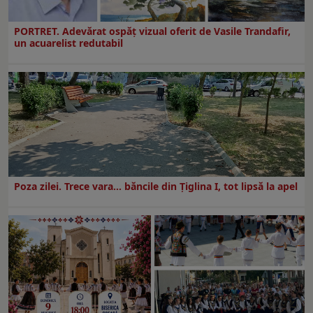
PORTRET. Adevărat ospăț vizual oferit de Vasile Trandafir,
un acuarelist redutabil
Poza zilei. Trece vara… băncile din Ţiglina I, tot lipsă la apel