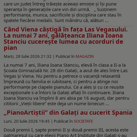
care un județ întreg trăiește aceeași emoție și își pune
speranța în generațiile care vin din urmă. „ Susținem
performanța, munca, sacrificiile și disciplina care stau în
spatele fiecărei medalii. Sunt mândru că, alături ...
Când Viena câştigă în faţa Las Vegasului.
La numai 7 ani, gălăţeanca Iliana Ioana
Stanciu cucereşte lumea cu acorduri de
pian
Marți, 28 Iulie 2026 21:32 |
Publicat în
MAGAZIN
La numai 7 ani, Iliana Ioana Stanciu, elevă în clasa a II-a la
Școala Gimnazială Nr. 28 din Galați, a avut de ales între Las
Vegas şi Viena. Nu pentru a petrece o vacanţă relaxantă
împreună cu familia ei iubitoare, ci pentru a atinge noi
performanţe pe clapele pianului. Ce a ales şi cu ce reuşite
excepţionale s-a întors la Galaţi aflaţi în continuare. Iliana
Ioana Stanciu va împlini 8 ani abia pe 16 august, dar pentru
cititorii „Vieţii libere” este deja un nume binecun ...
„PianoArtiștii” din Galaţi au cucerit Spania
Luni, 20 Iulie 2026 19:45 |
Publicat în
SOCIETATE
Două premii I, şapte premii II şi două premii III, acesta este
palmaresul cu care elevii Piano Art Institute din Galaţi s-au