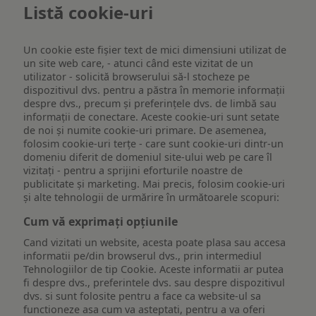
Listă cookie-uri
Un cookie este fişier text de mici dimensiuni utilizat de
un site web care, - atunci când este vizitat de un
utilizator - solicită browserului să-l stocheze pe
dispozitivul dvs. pentru a păstra în memorie informații
despre dvs., precum și preferințele dvs. de limbă sau
informații de conectare. Aceste cookie-uri sunt setate
de noi și numite cookie-uri primare. De asemenea,
folosim cookie-uri terțe - care sunt cookie-uri dintr-un
domeniu diferit de domeniul site-ului web pe care îl
vizitați - pentru a sprijini eforturile noastre de
publicitate și marketing. Mai precis, folosim cookie-uri
și alte tehnologii de urmărire în următoarele scopuri:
Cum vă exprimați opțiunile
Cand vizitati un website, acesta poate plasa sau accesa
informatii pe/din browserul dvs., prin intermediul
Tehnologiilor de tip Cookie. Aceste informatii ar putea
fi despre dvs., preferintele dvs. sau despre dispozitivul
dvs. si sunt folosite pentru a face ca website-ul sa
functioneze asa cum va asteptati, pentru a va oferi