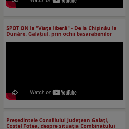
SPOT ON la "Viaţa liberă" - De la Chișinău la
Dunăre. Galațiul, prin ochii basarabenilor
Preşedintele Consiliului Judeţean Galaţi,
Costel Fotea, despre situaţia Combinatului