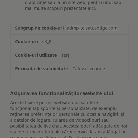
o aplicație sau la un site web, pentru unul sau
mai multe scopuri prezentate aici.
Stocarea
admp-tc-sati.adtlgc.com
și/sau
accesarea
cX_P
informațiilor
de
Terț
pe
un
Câteva secunde
dispozitiv
Asigurarea funcționalităților website-ului
Aceste fișiere permit website-ului să ofere
funcționalități sporite și personalizate, de exemplu
reţinerea preferinţelor personale cu ocazia navigării și
a datelor de logare, rularea de videoclipuri sau
posibilitatea de live chat. Acestea pot fi adăugate de noi
sau de furnizori terți ale căror servicii le-am adăugat pe
paginile noastre (Vendor-i). Dacă nu permiteți