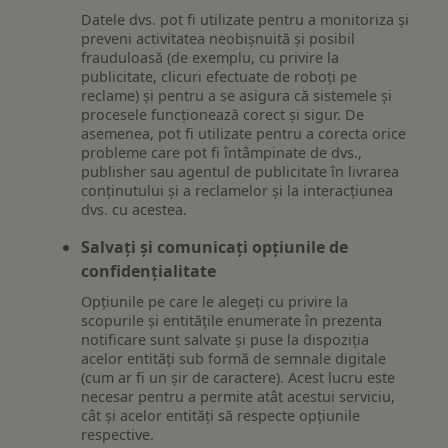
Datele dvs. pot fi utilizate pentru a monitoriza și
preveni activitatea neobișnuită și posibil
frauduloasă (de exemplu, cu privire la
publicitate, clicuri efectuate de roboți pe
reclame) și pentru a se asigura că sistemele și
procesele funcționează corect și sigur. De
asemenea, pot fi utilizate pentru a corecta orice
probleme care pot fi întâmpinate de dvs.,
publisher sau agentul de publicitate în livrarea
conținutului și a reclamelor și la interacțiunea
dvs. cu acestea.
Salvați și comunicați opțiunile de
confidențialitate
Opțiunile pe care le alegeți cu privire la
scopurile și entitățile enumerate în prezenta
notificare sunt salvate și puse la dispoziția
acelor entități sub formă de semnale digitale
(cum ar fi un șir de caractere). Acest lucru este
necesar pentru a permite atât acestui serviciu,
cât și acelor entități să respecte opțiunile
respective.