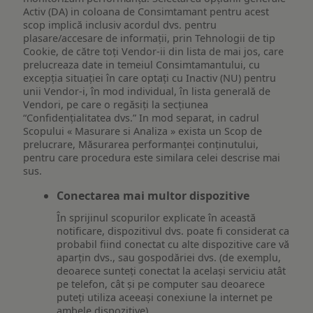
Activ (DA) in coloana de Consimtamant pentru acest
scop implică inclusiv acordul dvs. pentru
plasare/accesare de informații, prin Tehnologii de tip
Cookie, de către toți Vendor-ii din lista de mai jos, care
prelucreaza date in temeiul Consimtamantului, cu
excepția situației în care optați cu Inactiv (NU) pentru
unii Vendor-i, în mod individual, în lista generală de
Vendori, pe care o regăsiți la secțiunea
“Confidențialitatea dvs.” In mod separat, in cadrul
Scopului « Masurare si Analiza » exista un Scop de
prelucrare, Măsurarea performanței conținutului,
pentru care procedura este similara celei descrise mai
sus.
Conectarea mai multor dispozitive
În sprijinul scopurilor explicate în această
notificare, dispozitivul dvs. poate fi considerat ca
probabil fiind conectat cu alte dispozitive care vă
aparțin dvs., sau gospodăriei dvs. (de exemplu,
deoarece sunteți conectat la același serviciu atât
pe telefon, cât și pe computer sau deoarece
puteți utiliza aceeași conexiune la internet pe
ambele dispozitive).