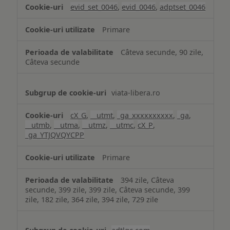
analiză
evid_set_0046
,
evid_0046
,
adptset_0046
Primare
Câteva secunde, 90 zile,
Câteva secunde
viata-libera.ro
cX_G
,
__utmt
,
_ga_xxxxxxxxxx
,
_ga
,
__utmb
,
__utma
,
__utmz
,
__utmc
,
cX_P
,
_ga_YTJQVQYCPP
Primare
394 zile, Câteva
secunde, 399 zile, 399 zile, Câteva secunde, 399
zile, 182 zile, 364 zile, 394 zile, 729 zile