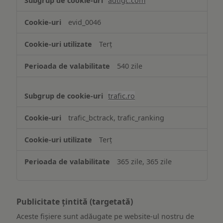
adtlgc.com
evid_0046
Terț
540 zile
trafic.ro
trafic_bctrack, trafic_ranking
Terț
365 zile, 365 zile
Publicitate țintită (targetată)
Aceste fișiere sunt adăugate pe website-ul nostru de