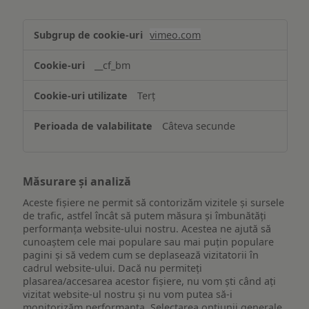
Asigurarea
vimeo.com
funcționalităților
website-
__cf_bm
ului
Terț
Câteva secunde
Măsurare și analiză
Aceste fișiere ne permit să contorizăm vizitele și sursele
de trafic, astfel încât să putem măsura și îmbunătăți
performanța website-ului nostru. Acestea ne ajută să
cunoaștem cele mai populare sau mai puțin populare
pagini și să vedem cum se deplasează vizitatorii în
cadrul website-ului. Dacă nu permiteți
plasarea/accesarea acestor fișiere, nu vom ști când ați
vizitat website-ul nostru și nu vom putea să-i
monitorizăm performanța. Selectarea opțiunii generale