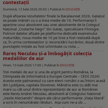
contestaţii
Duminică, 12 Iulie 2026 20:03 |
Publicat în
EDUCAŢIE
După afişarea rezultatelor finale la Bacalaureat 2026, Galaţiul
se poate mândri cu o a treia medie de 10. Performanţa îi
aparţine unui absolvent sau unei absolvente de la Colegiul
Naţional „Costache Negri” din Galaţi, specializare Filologie.
Potrivit datelor afişate pe platforma dedicată examenului
maturităţii, noua medie de 10 pe linie a fost realizată după
ce, în urma contestaţiilor şi recorectării lucrărilor, două dintre
punctajele iniţiale au fost schimbate cu nota ...
Rareș Neculau şi-a îmbogățit colecția
medaliilor de aur
Vineri, 10 Iulie 2026 17:00 |
Publicat în
EDUCAŢIE
Trei medalii de aur și una de argint pentru România, la
Olimpiada de Informatică a Europei Centrale – CEOI 2026!
Acesta este palmaresul cu care elevii români s-au întors acasă
din Ljubljana, capitala Sloveniei. Mândria este cu atât mai
mare cu cât unul dintre reprezentanții de aur ai României
este Rareș Andrei Neculau, absolvent al Colegiului Național
„Vasile Alecsandri” despre ale cărui performanțe „Viața liberă”
a scris în nenumărate rânduri. Așa cum ne-a ob ...