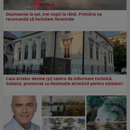
Dezinsecţie la sol, trei nopţi la rând. Primăria ne
recomandă să închidem ferestrele
Casa Artelor devine (şi) centru de informare turistică.
Galaţiul, promovat ca destinaţie atractivă pentru vizitatori