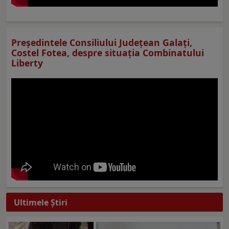
Preşedintele Consiliului Judeţean Galaţi,
Costel Fotea, despre situaţia Combinatului
Liberty
Ultimele Ştiri