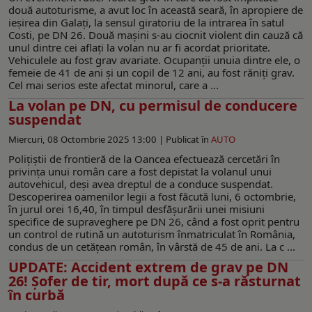
două autoturisme, a avut loc în această seară, în apropiere de
ieșirea din Galați, la sensul giratoriu de la intrarea în satul
Costi, pe DN 26. Două mașini s-au ciocnit violent din cauză că
unul dintre cei aflați la volan nu ar fi acordat prioritate.
Vehiculele au fost grav avariate. Ocupanții unuia dintre ele, o
femeie de 41 de ani și un copil de 12 ani, au fost răniți grav.
Cel mai serios este afectat minorul, care a ...
La volan pe DN, cu permisul de conducere
suspendat
Miercuri, 08 Octombrie 2025 13:00 |
Publicat în
AUTO
Poliţiştii de frontieră de la Oancea efectuează cercetări în
privința unui român care a fost depistat la volanul unui
autovehicul, deşi avea dreptul de a conduce suspendat.
Descoperirea oamenilor legii a fost făcută luni, 6 octombrie,
în jurul orei 16,40, în timpul desfăşurării unei misiuni
specifice de supraveghere pe DN 26, când a fost oprit pentru
un control de rutină un autoturism înmatriculat în România,
condus de un cetățean român, în vârstă de 45 de ani. La c ...
UPDATE: Accident extrem de grav pe DN
26! Șofer de tir, mort după ce s-a răsturnat
în curbă