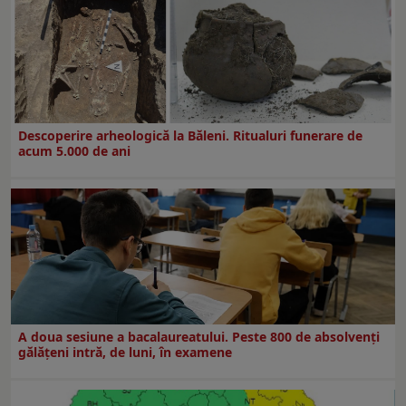
Descoperire arheologică la Băleni. Ritualuri funerare de
acum 5.000 de ani
A doua sesiune a bacalaureatului. Peste 800 de absolvenţi
gălăţeni intră, de luni, în examene