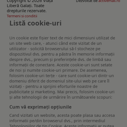
Copyright © 2026 Viaţa
Dezvoltat de
activemall.ro
Liberă Galaţi. Toate
drepturile rezervate.
Termeni si conditii
Listă cookie-uri
Un cookie este fişier text de mici dimensiuni utilizat de
un site web care, - atunci când este vizitat de un
utilizator - solicită browserului să-l stocheze pe
dispozitivul dvs. pentru a păstra în memorie informații
despre dvs., precum și preferințele dvs. de limbă sau
informații de conectare. Aceste cookie-uri sunt setate
de noi și numite cookie-uri primare. De asemenea,
folosim cookie-uri terțe - care sunt cookie-uri dintr-un
domeniu diferit de domeniul site-ului web pe care îl
vizitați - pentru a sprijini eforturile noastre de
publicitate și marketing. Mai precis, folosim cookie-uri
și alte tehnologii de urmărire în următoarele scopuri:
Cum vă exprimați opțiunile
Cand vizitati un website, acesta poate plasa sau accesa
informatii pe/din browserul dvs., prin intermediul
Tehnologiilor de tip Cookie. Aceste informatii ar putea