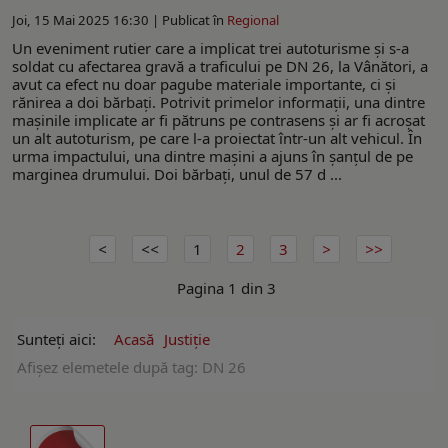
Joi, 15 Mai 2025 16:30 |
Publicat în
Regional
Un eveniment rutier care a implicat trei autoturisme și s-a
soldat cu afectarea gravă a traficului pe DN 26, la Vânători, a
avut ca efect nu doar pagube materiale importante, ci și
rănirea a doi bărbați. Potrivit primelor informații, una dintre
mașinile implicate ar fi pătruns pe contrasens și ar fi acroșat
un alt autoturism, pe care l-a proiectat într-un alt vehicul. În
urma impactului, una dintre mașini a ajuns în șanțul de pe
marginea drumului. Doi bărbați, unul de 57 d ...
1
2
3
Pagina 1 din 3
Sunteți aici:
Acasă
Justiție
Afişez elemetele după tag: DN 26