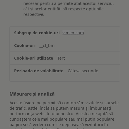
necesar pentru a permite atât acestui serviciu,
cât și acelor entități să respecte opțiunile
respective.
Asigurarea
vimeo.com
funcționalităților
website-
__cf_bm
ului
Terț
Câteva secunde
Măsurare și analiză
Aceste fișiere ne permit să contorizăm vizitele și sursele
de trafic, astfel încât să putem măsura și îmbunătăți
performanța website-ului nostru. Acestea ne ajută să
cunoaștem cele mai populare sau mai puțin populare
pagini și să vedem cum se deplasează vizitatorii în