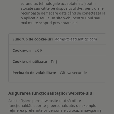
ecranului, tehnologiile acceptate etc.) pot fi
stocate sau citite pe dispozitivul dvs. pentru a le
recunoaște de fiecare dată când se conectează la
o aplicație sau la un site web, pentru unul sau
mai multe scopuri prezentate aici.
Stocarea
admp-tc-sati.adtlgc.com
și/sau
accesarea
cX_P
informațiilor
de
Terț
pe
un
Câteva secunde
dispozitiv
Asigurarea funcționalităților website-ului
Aceste fișiere permit website-ului să ofere
funcționalități sporite și personalizate, de exemplu
reţinerea preferinţelor personale cu ocazia navigării și