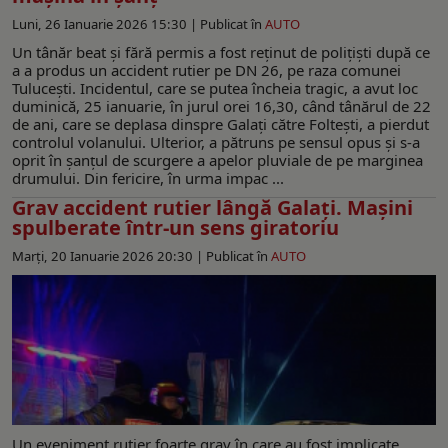
Luni, 26 Ianuarie 2026 15:30 |
Publicat în
AUTO
Un tânăr beat și fără permis a fost reținut de polițiști după ce
a a produs un accident rutier pe DN 26, pe raza comunei
Tulucești. Incidentul, care se putea încheia tragic, a avut loc
duminică, 25 ianuarie, în jurul orei 16,30, când tânărul de 22
de ani, care se deplasa dinspre Galați către Foltești, a pierdut
controlul volanului. Ulterior, a pătruns pe sensul opus și s-a
oprit în șanțul de scurgere a apelor pluviale de pe marginea
drumului. Din fericire, în urma impac ...
Grav accident rutier lângă Galați. Mașini
spulberate într-un sens giratoriu
Marți, 20 Ianuarie 2026 20:30 |
Publicat în
AUTO
Un eveniment rutier foarte grav în care au fost implicate