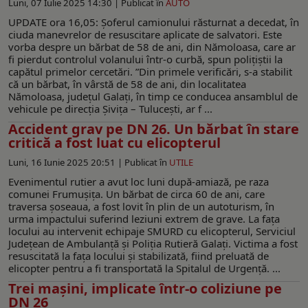
Luni, 07 Iulie 2025 14:30 |
Publicat în
AUTO
UPDATE ora 16,05: Șoferul camionului răsturnat a decedat, în
ciuda manevrelor de resuscitare aplicate de salvatori. Este
vorba despre un bărbat de 58 de ani, din Nămoloasa, care ar
fi pierdut controlul volanului într-o curbă, spun polițiștii la
capătul primelor cercetări. ”Din primele verificări, s-a stabilit
că un bărbat, în vârstă de 58 de ani, din localitatea
Nămoloasa, județul Galați, în timp ce conducea ansamblul de
vehicule pe direcția Șivița – Tulucești, ar f ...
Accident grav pe DN 26. Un bărbat în stare
critică a fost luat cu elicopterul
Luni, 16 Iunie 2025 20:51 |
Publicat în
UTILE
Evenimentul rutier a avut loc luni după-amiază, pe raza
comunei Frumușița. Un bărbat de circa 60 de ani, care
traversa șoseaua, a fost lovit în plin de un autoturism, în
urma impactului suferind leziuni extrem de grave. La fața
locului au intervenit echipaje SMURD cu elicopterul, Serviciul
Județean de Ambulanță și Poliția Rutieră Galați. Victima a fost
resuscitată la fața locului și stabilizată, fiind preluată de
elicopter pentru a fi transportată la Spitalul de Urgență. ...
Trei mașini, implicate într-o coliziune pe
DN 26