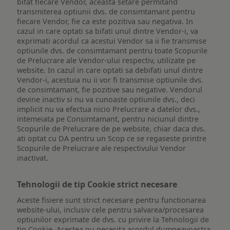
bifat fiecare Vendor, aceasta setare permitand
transmiterea optiunii dvs. de consimtamant pentru
fiecare Vendor, fie ca este pozitiva sau negativa. In
cazul in care optati sa bifati unul dintre Vendor-i, va
exprimati acordul ca acestui Vendor sa ii fie transmise
optiunile dvs. de consimtamant pentru toate Scopurile
de Prelucrare ale Vendor-ului respectiv, utilizate pe
website. In cazul in care optati sa debifati unul dintre
Vendor-i, acestuia nu ii vor fi transmise optiunile dvs.
de consimtamant, fie pozitive sau negative. Vendorul
devine inactiv si nu va cunoaste optiunile dvs., deci
implicit nu va efectua nicio Prelucrare a datelor dvs.,
intemeiata pe Consimtamant, pentru niciunul dintre
Scopurile de Prelucrare de pe website, chiar daca dvs.
ati optat cu DA pentru un Scop ce se regaseste printre
Scopurile de Prelucrare ale respectivului Vendor
inactivat.
Tehnologii de tip Cookie strict necesare
Aceste fisiere sunt strict necesare pentru functionarea
website-ului, inclusiv cele pentru salvarea/procesarea
optiunilor exprimate de dvs. cu privire la Tehnologii de
tip Cookie. Acestea nu necesita acordul dumneavoastra