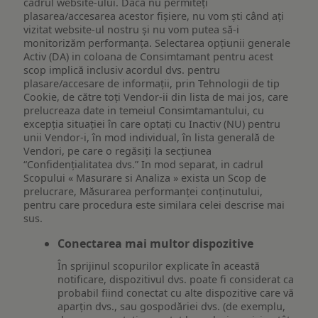
cadrul website-ului. Dacă nu permiteți
plasarea/accesarea acestor fișiere, nu vom ști când ați
vizitat website-ul nostru și nu vom putea să-i
monitorizăm performanța. Selectarea opțiunii generale
Activ (DA) in coloana de Consimtamant pentru acest
scop implică inclusiv acordul dvs. pentru
plasare/accesare de informații, prin Tehnologii de tip
Cookie, de către toți Vendor-ii din lista de mai jos, care
prelucreaza date in temeiul Consimtamantului, cu
excepția situației în care optați cu Inactiv (NU) pentru
unii Vendor-i, în mod individual, în lista generală de
Vendori, pe care o regăsiți la secțiunea
“Confidențialitatea dvs.” In mod separat, in cadrul
Scopului « Masurare si Analiza » exista un Scop de
prelucrare, Măsurarea performanței conținutului,
pentru care procedura este similara celei descrise mai
sus.
Conectarea mai multor dispozitive
În sprijinul scopurilor explicate în această
notificare, dispozitivul dvs. poate fi considerat ca
probabil fiind conectat cu alte dispozitive care vă
aparțin dvs., sau gospodăriei dvs. (de exemplu,