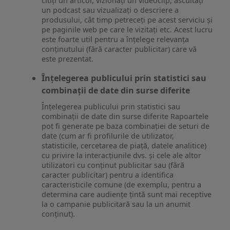
citiți un articol, vizionați un videoclip, ascultați
un podcast sau vizualizați o descriere a
produsului, cât timp petreceți pe acest serviciu și
pe paginile web pe care le vizitați etc. Acest lucru
este foarte util pentru a înțelege relevanța
conținutului (fără caracter publicitar) care vă
este prezentat.
Înțelegerea publicului prin statistici sau
combinații de date din surse diferite
Înțelegerea publicului prin statistici sau
combinații de date din surse diferite Rapoartele
pot fi generate pe baza combinației de seturi de
date (cum ar fi profilurile de utilizator,
statisticile, cercetarea de piață, datele analitice)
cu privire la interacțiunile dvs. și cele ale altor
utilizatori cu conținut publicitar sau (fără
caracter publicitar) pentru a identifica
caracteristicile comune (de exemplu, pentru a
determina care audiențe țintă sunt mai receptive
la o campanie publicitară sau la un anumit
conținut).