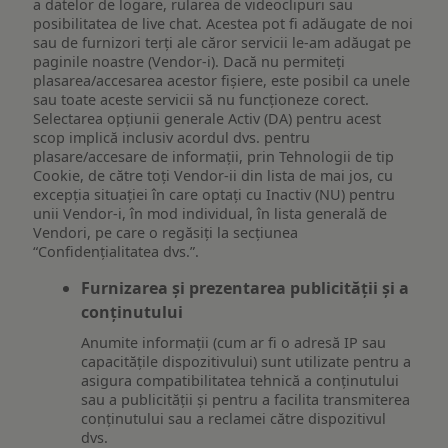
a datelor de logare, rularea de videoclipuri sau
posibilitatea de live chat. Acestea pot fi adăugate de noi
sau de furnizori terți ale căror servicii le-am adăugat pe
paginile noastre (Vendor-i). Dacă nu permiteți
plasarea/accesarea acestor fișiere, este posibil ca unele
sau toate aceste servicii să nu funcționeze corect.
Selectarea opțiunii generale Activ (DA) pentru acest
scop implică inclusiv acordul dvs. pentru
plasare/accesare de informații, prin Tehnologii de tip
Cookie, de către toți Vendor-ii din lista de mai jos, cu
excepția situației în care optați cu Inactiv (NU) pentru
unii Vendor-i, în mod individual, în lista generală de
Vendori, pe care o regăsiți la secțiunea
“Confidențialitatea dvs.”.
Furnizarea și prezentarea publicității și a
conținutului
Anumite informații (cum ar fi o adresă IP sau
capacitățile dispozitivului) sunt utilizate pentru a
asigura compatibilitatea tehnică a conținutului
sau a publicității și pentru a facilita transmiterea
conținutului sau a reclamei către dispozitivul
dvs.