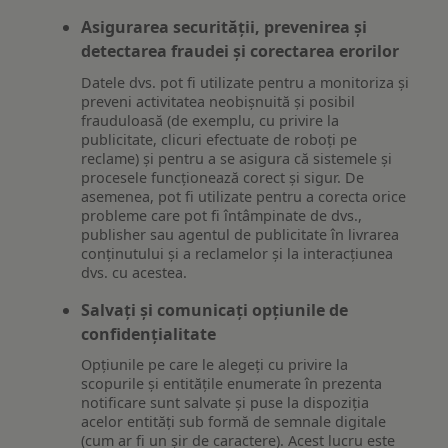
Asigurarea securității, prevenirea și
detectarea fraudei și corectarea erorilor
Datele dvs. pot fi utilizate pentru a monitoriza și
preveni activitatea neobișnuită și posibil
frauduloasă (de exemplu, cu privire la
publicitate, clicuri efectuate de roboți pe
reclame) și pentru a se asigura că sistemele și
procesele funcționează corect și sigur. De
asemenea, pot fi utilizate pentru a corecta orice
probleme care pot fi întâmpinate de dvs.,
publisher sau agentul de publicitate în livrarea
conținutului și a reclamelor și la interacțiunea
dvs. cu acestea.
Salvați și comunicați opțiunile de
confidențialitate
Opțiunile pe care le alegeți cu privire la
scopurile și entitățile enumerate în prezenta
notificare sunt salvate și puse la dispoziția
acelor entități sub formă de semnale digitale
(cum ar fi un șir de caractere). Acest lucru este