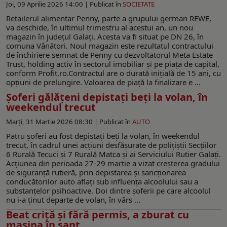
Joi, 09 Aprilie 2026 14:00 |
Publicat în
SOCIETATE
Retailerul alimentar Penny, parte a grupului german REWE,
va deschide, în ultimul trimestru al acestui an, un nou
magazin în județul Galați. Acesta va fi situat pe DN 26, în
comuna Vânători. Noul magazin este rezultatul contractului
de închiriere semnat de Penny cu dezvoltatorul Meta Estate
Trust, holding activ în sectorul imobiliar și pe piața de capital,
conform Profit.ro.Contractul are o durată inițială de 15 ani, cu
opțiuni de prelungire. Valoarea de piață la finalizare e ...
Șoferi gălăţeni depistați beți la volan, în
weekendul trecut
Marți, 31 Martie 2026 08:30 |
Publicat în
AUTO
Patru șoferi au fost depistați beți la volan, în weekendul
trecut, în cadrul unei acțiuni desfășurate de polițiștii Secțiilor
6 Rurală Tecuci și 7 Rurală Matca și ai Serviciului Rutier Galați.
Acțiunea din perioada 27-29 martie a vizat creșterea gradului
de siguranță rutieră, prin depistarea și sancționarea
conducătorilor auto aflați sub influența alcoolului sau a
substanțelor psihoactive. Doi dintre șoferii pe care alcoolul
nu i-a ținut departe de volan, în vârs ...
Beat criță și fără permis, a zburat cu
mașina în șanț