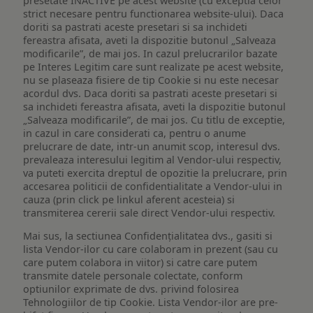
presetate INACTIVE pe acest website (cu exceptia celor
strict necesare pentru functionarea website-ului). Daca
doriti sa pastrati aceste presetari si sa inchideti
fereastra afisata, aveti la dispozitie butonul „Salveaza
modificarile”, de mai jos. In cazul prelucrarilor bazate
pe Interes Legitim care sunt realizate pe acest website,
nu se plaseaza fisiere de tip Cookie si nu este necesar
acordul dvs. Daca doriti sa pastrati aceste presetari si
sa inchideti fereastra afisata, aveti la dispozitie butonul
„Salveaza modificarile”, de mai jos. Cu titlu de exceptie,
in cazul in care considerati ca, pentru o anume
prelucrare de date, intr-un anumit scop, interesul dvs.
prevaleaza interesului legitim al Vendor-ului respectiv,
va puteti exercita dreptul de opozitie la prelucrare, prin
accesarea politicii de confidentialitate a Vendor-ului in
cauza (prin click pe linkul aferent acesteia) si
transmiterea cererii sale direct Vendor-ului respectiv.
Mai sus, la sectiunea Confidențialitatea dvs., gasiti si
lista Vendor-ilor cu care colaboram in prezent (sau cu
care putem colabora in viitor) si catre care putem
transmite datele personale colectate, conform
optiunilor exprimate de dvs. privind folosirea
Tehnologiilor de tip Cookie. Lista Vendor-ilor are pre-