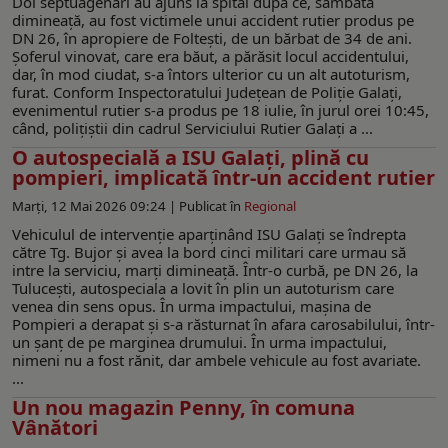
Doi septuagenari au ajuns la spital după ce, sâmbătă
dimineață, au fost victimele unui accident rutier produs pe
DN 26, în apropiere de Foltești, de un bărbat de 34 de ani.
Șoferul vinovat, care era băut, a părăsit locul accidentului,
dar, în mod ciudat, s-a întors ulterior cu un alt autoturism,
furat. Conform Inspectoratului Județean de Poliție Galați,
evenimentul rutier s-a produs pe 18 iulie, în jurul orei 10:45,
când, polițiștii din cadrul Serviciului Rutier Galați a ...
O autospecială a ISU Galați, plină cu
pompieri, implicată într-un accident rutier
Marți, 12 Mai 2026 09:24 |
Publicat în
Regional
Vehiculul de intervenție aparținând ISU Galați se îndrepta
către Tg. Bujor și avea la bord cinci militari care urmau să
intre la serviciu, marți dimineață. Într-o curbă, pe DN 26, la
Tulucești, autospeciala a lovit în plin un autoturism care
venea din sens opus. În urma impactului, mașina de
Pompieri a derapat și s-a răsturnat în afara carosabilului, într-
un șanț de pe marginea drumului. În urma impactului,
nimeni nu a fost rănit, dar ambele vehicule au fost avariate.
...
Un nou magazin Penny, în comuna
Vânători