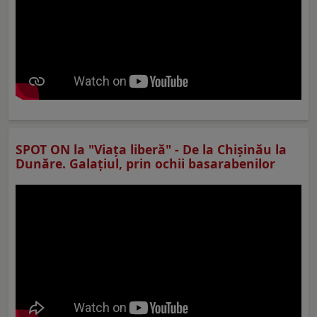
SPOT ON la "Viaţa liberă" - De la Chișinău la
Dunăre. Galațiul, prin ochii basarabenilor