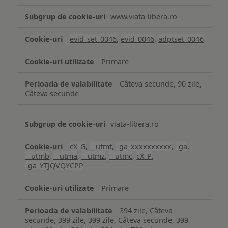
Măsurare
www.viata-libera.ro
și
analiză
evid_set_0046
,
evid_0046
,
adptset_0046
Primare
Câteva secunde, 90 zile,
Câteva secunde
viata-libera.ro
cX_G
,
__utmt
,
_ga_xxxxxxxxxx
,
_ga
,
__utmb
,
__utma
,
__utmz
,
__utmc
,
cX_P
,
_ga_YTJQVQYCPP
Primare
394 zile, Câteva
secunde, 399 zile, 399 zile, Câteva secunde, 399