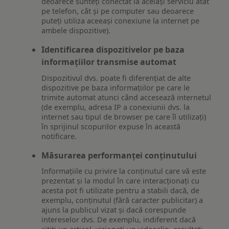
deoarece sunteți conectat la același serviciu atât
pe telefon, cât și pe computer sau deoarece
puteți utiliza aceeași conexiune la internet pe
ambele dispozitive).
Identificarea dispozitivelor pe baza
informațiilor transmise automat
Dispozitivul dvs. poate fi diferențiat de alte
dispozitive pe baza informațiilor pe care le
trimite automat atunci când accesează internetul
(de exemplu, adresa IP a conexiunii dvs. la
internet sau tipul de browser pe care îl utilizați)
în sprijinul scopurilor expuse în această
notificare.
Măsurarea performanței conținutului
Informațiile cu privire la conținutul care vă este
prezentat și la modul în care interacționați cu
acesta pot fi utilizate pentru a stabili dacă, de
exemplu, conținutul (fără caracter publicitar) a
ajuns la publicul vizat și dacă corespunde
intereselor dvs. De exemplu, indiferent dacă