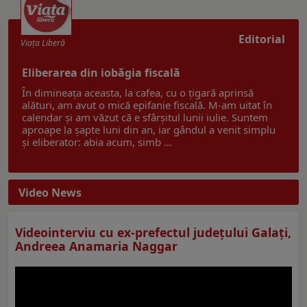
Editorial
Viaţa Liberă
Eliberarea din iobăgia fiscală
În dimineața aceasta, la cafea, cu o țigară aprinsă
alături, am avut o mică epifanie fiscală. M-am uitat în
calendar și am văzut că e sfârșitul lunii iulie. Suntem
aproape la șapte luni din an, iar gândul a venit simplu
și eliberator: abia acum, simb ...
Video News
Videointerviu cu ex-prefectul judeţului Galaţi,
Andreea Anamaria Naggar