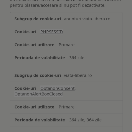
pentru plasare/accesare si nu pot fi dezactivate.
Tehnologii
anunturi.viata-libera.ro
de
tip
PHPSESSID
Cookie
strict
Primare
necesare
364 zile
viata-libera.ro
OptanonConsent
,
OptanonAlertBoxClosed
Primare
364 zile, 364 zile