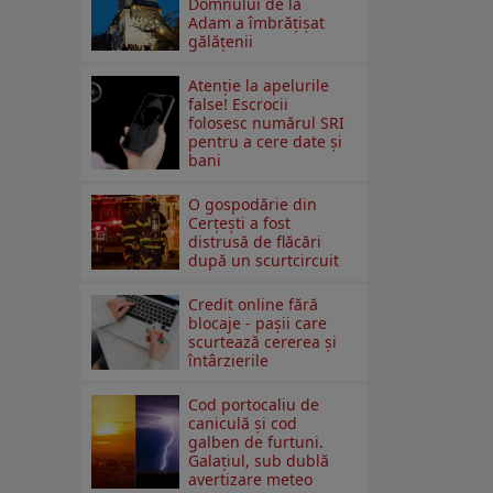
Domnului de la
Adam a îmbrățișat
gălățenii
Atenție la apelurile
false! Escrocii
folosesc numărul SRI
pentru a cere date și
bani
O gospodărie din
Cerțești a fost
distrusă de flăcări
după un scurtcircuit
Credit online fără
blocaje - pașii care
scurtează cererea și
întârzierile
Cod portocaliu de
caniculă și cod
galben de furtuni.
Galațiul, sub dublă
avertizare meteo