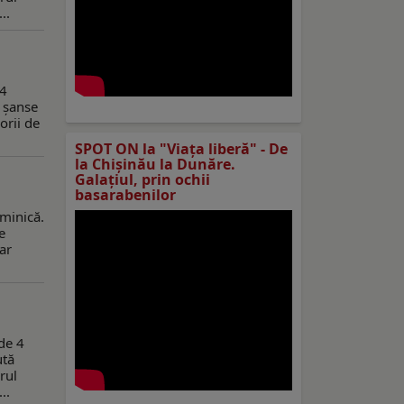
..
 4
ă șanse
orii de
SPOT ON la "Viaţa liberă" - De
la Chișinău la Dunăre.
Galațiul, prin ochii
basarabenilor
uminică.
e
ar
de 4
ută
rul
..