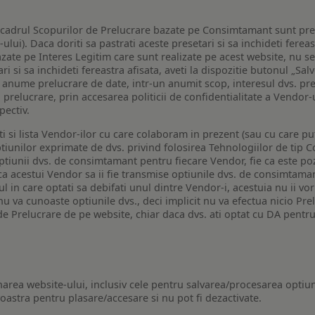
n cadrul Scopurilor de Prelucrare bazate pe Consimtamant sunt pre
lui). Daca doriti sa pastrati aceste presetari si sa inchideti fereas
bazate pe Interes Legitim care sunt realizate pe acest website, nu s
i si sa inchideti fereastra afisata, aveti la dispozitie butonul „Sal
o anume prelucrare de date, intr-un anumit scop, interesul dvs. pre
a prelucrare, prin accesarea politicii de confidentialitate a Vendor-u
pectiv.
iti si lista Vendor-ilor cu care colaboram in prezent (sau cu care p
iunilor exprimate de dvs. privind folosirea Tehnologiilor de tip Co
iunii dvs. de consimtamant pentru fiecare Vendor, fie ca este pozit
 ca acestui Vendor sa ii fie transmise optiunile dvs. de consimtama
ul in care optati sa debifati unul dintre Vendor-i, acestuia nu ii v
nu va cunoaste optiunile dvs., deci implicit nu va efectua nicio Pre
e Prelucrare de pe website, chiar daca dvs. ati optat cu DA pentru
narea website-ului, inclusiv cele pentru salvarea/procesarea optiun
astra pentru plasare/accesare si nu pot fi dezactivate.