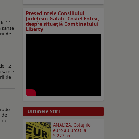
Preşedintele Consiliului
Judeţean Galaţi, Costel Fotea,
 de 11
despre situaţia Combinatului
ă șanse
Liberty
rii de
 de 12
ă șanse
rii de
grade
Ultimele Ştiri
e de
i de
ANALIZĂ. Cotațiile
euro au urcat la
5,277 lei