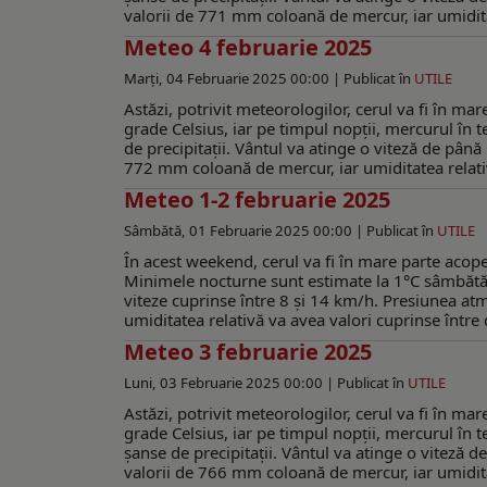
valorii de 771 mm coloană de mercur, iar umiditate
Meteo 4 februarie 2025
Marți, 04 Februarie 2025 00:00 |
Publicat în
UTILE
Astăzi, potrivit meteorologilor, cerul va fi în m
grade Celsius, iar pe timpul nopții, mercurul în 
de precipitații. Vântul va atinge o viteză de până
772 mm coloană de mercur, iar umiditatea relativă
Meteo 1-2 februarie 2025
Sâmbătă, 01 Februarie 2025 00:00 |
Publicat în
UTILE
În acest weekend, cerul va fi în mare parte acop
Minimele nocturne sunt estimate la 1°C sâmbătă ș
viteze cuprinse între 8 și 14 km/h. Presiunea atm
umiditatea relativă va avea valori cuprinse între 
Meteo 3 februarie 2025
Luni, 03 Februarie 2025 00:00 |
Publicat în
UTILE
Astăzi, potrivit meteorologilor, cerul va fi în m
grade Celsius, iar pe timpul nopții, mercurul în 
șanse de precipitații. Vântul va atinge o viteză d
valorii de 766 mm coloană de mercur, iar umiditate