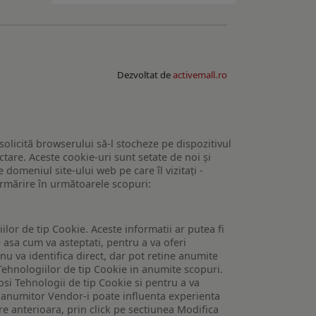
Dezvoltat de
activemall.ro
 solicită browserului să-l stocheze pe dispozitivul
tare. Aceste cookie-uri sunt setate de noi și
domeniul site-ului web pe care îl vizitați -
 urmărire în următoarele scopuri:
lor de tip Cookie. Aceste informatii ar putea fi
e asa cum va asteptati, pentru a va oferi
 nu va identifica direct, dar pot retine anumite
Tehnologiilor de tip Cookie in anumite scopuri.
losi Tehnologii de tip Cookie si pentru a va
 a anumitor Vendor-i poate influenta experienta
are anterioara, prin click pe sectiunea Modifica