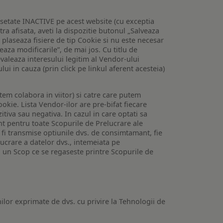
setate INACTIVE pe acest website (cu exceptia
tra afisata, aveti la dispozitie butonul „Salveaza
e plaseaza fisiere de tip Cookie si nu este necesar
veaza modificarile”, de mai jos. Cu titlu de
valeaza interesului legitim al Vendor-ului
lui in cauza (prin click pe linkul aferent acesteia)
utem colabora in viitor) si catre care putem
okie. Lista Vendor-ilor are pre-bifat fiecare
iva sau negativa. In cazul in care optati sa
nt pentru toate Scopurile de Prelucrare ale
or fi transmise optiunile dvs. de consimtamant, fie
lucrare a datelor dvs., intemeiata pe
 un Scop ce se regaseste printre Scopurile de
ilor exprimate de dvs. cu privire la Tehnologii de