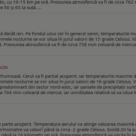
stic, cu 10-15 km pe oră. Presiunea atmosferică va fi de circa 76
 50 şi 65 la sută. ...
 decât ieri. Pe fondul unui cer în general senin, temperaturile 
imele nocturne se vor situa în jurul valorii de 15 grade Celsius. V
ră. Presiunea atmosferică va fi de circa 758 mm coloană de mercur,
AZIN
frumoasă. Cerul va fi parţial acoperit, iar temperaturile maxime 
imele nocturne se vor situa în jurul valorii de 16 grade Celsius. 
redominant din sector nord-estic, iar şansele de precipitaţii sunt
ca 764 mm coloană de mercur, iar umiditatea relativă se va situa î
are parte acoperit. Temperatura aerului va atinge valoarea maximă 
termometre va coborî până la circa -2 grade Celsius. Există 20 la s
e până la 16 kilometri pe oră. Presiunea atmosferică va oscila în ju