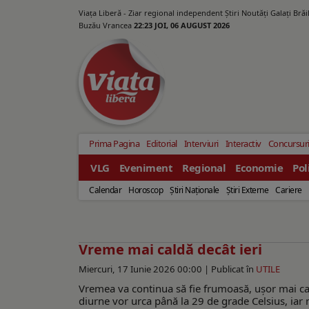
Viața Liberă - Ziar regional independent Știri Noutăți Galaţi Bră
Buzău Vrancea
22:23 JOI, 06 AUGUST 2026
Prima Pagina
Editorial
Interviuri
Interactiv
Concursur
VLG
Eveniment
Regional
Economie
Pol
Calendar
Horoscop
Ştiri Naţionale
Ştiri Externe
Cariere
Vreme mai caldă decât ieri
Miercuri, 17 Iunie 2026 00:00 |
Publicat în
UTILE
Vremea va continua să fie frumoasă, uşor mai cal
diurne vor urca până la 29 de grade Celsius, iar 