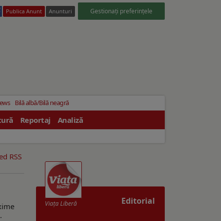
Gestionați preferințele
Publica Anunt
Anunturi
News
Bilă albă/Bilă neagră
tură
Reportaj
Analiză
eed RSS
Editorial
Viaţa Liberă
axime
.