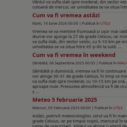
Vântul va sufla slab spre moderat, din sector ve
coloană de mercur, iar umiditatea se va situa între
Cum va fi vremea astăzi
Marți, 16 Iunie 2026 00:00 |
Publicat în
UTILE
Vremea se va menţine frumoasă şi uşor mai caldă
diurne vor ajunge la 27 de grade Celsius, iar min
va sufla slab, din sector vestic, cu 5-10 km pe o
umiditatea se va situa între 45 şi 60 la sută. ...
Cum va fi vremea în weekend
Sâmbătă, 06 Septembrie 2025 00:05 |
Publicat în
MAG
Sâmbătă şi duminică, vremea va fi în continuare 
vor atinge 30-31 de grade Celsius, în timp ce min
va sufla slab spre moderat, cu 10-15 km pe oră, p
aproape nule. Presiunea atmosferică va fi de cir
ş ...
Meteo 5 februarie 2025
Miercuri, 05 Februarie 2025 00:00 |
Publicat în
UTILE
Astăzi, potrivit meteorologilor, cerul va fi în m
grade Celsius, iar pe timpul nopții, mercurul în 
șanse de precipitații. Vântul va atinge o viteză d