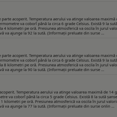
mare parte acoperit. Temperatura aerului va atinge valoarea maximă
termometre va coborî până la circa 6 grade Celsius. Există 9 la sut
la 4 kilometri pe oră. Presiunea atmosferică va oscila în jurul valo
 va ajunge la 92 la sută. (Informaţii preluate din surse ...
mare parte acoperit. Temperatura aerului va atinge valoarea maximă
termometre va coborî până la circa 6 grade Celsius. Există 9 la sut
la 8 kilometri pe oră. Presiunea atmosferică va oscila în jurul valo
 va ajunge la 90 la sută. (Informaţii preluate din surse ...
ial acoperit. Temperatura aerului va atinge valoarea maximă de 14 
etre va coborî până la circa 5 grade Celsius. Există 8 la sută șans
11 kilometri pe oră. Presiunea atmosferică va oscila în jurul valori
 va ajunge la 77 la sută. (Informaţii preluate din surse onlin ...