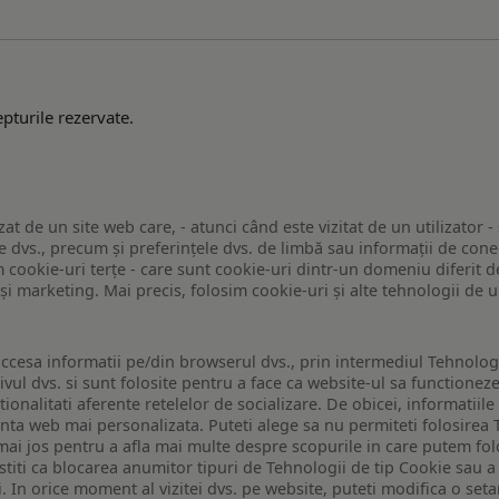
pturile rezervate.
zat de un site web care, - atunci când este vizitat de un utilizator -
 dvs., precum și preferințele dvs. de limbă sau informații de conec
ookie-uri terțe - care sunt cookie-uri dintr-un domeniu diferit de 
e și marketing. Mai precis, folosim cookie-uri și alte tehnologii de
ccesa informatii pe/din browserul dvs., prin intermediul Tehnologii
ivul dvs. si sunt folosite pentru a face ca website-ul sa functionez
tionalitati aferente retelelor de socializare. De obicei, informatiile
enta web mai personalizata. Puteti alege sa nu permiteti folosirea 
de mai jos pentru a afla mai multe despre scopurile in care putem fo
a stiti ca blocarea anumitor tipuri de Tehnologii de tip Cookie sau
i. In orice moment al vizitei dvs. pe website, puteti modifica o set