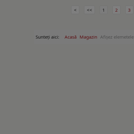
1
2
3
Sunteți aici:
Acasă
Magazin
Afişez elemetele