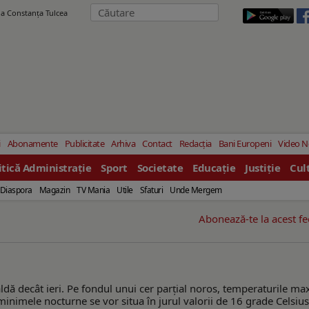
ila Constanţa Tulcea
i
Abonamente
Publicitate
Arhiva
Contact
Redacția
Bani Europeni
Video 
itică Administrație
Sport
Societate
Educație
Justiție
Cul
Diaspora
Magazin
TV Mania
Utile
Sfaturi
Unde Mergem
Abonează-te la acest f
dă decât ieri. Pe fondul unui cer parţial noros, temperaturile m
minimele nocturne se vor situa în jurul valorii de 16 grade Celsius