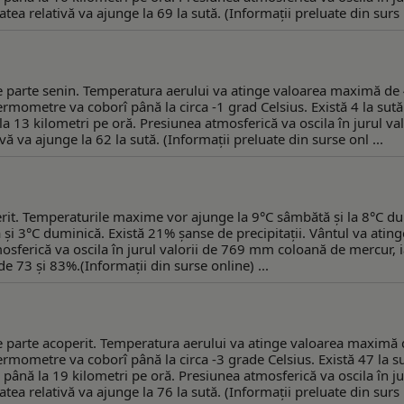
a relativă va ajunge la 69 la sută. (Informaţii preluate din surs .
are parte senin. Temperatura aerului va atinge valoarea maximă de
termometre va coborî până la circa -1 grad Celsius. Există 4 la sut
 la 13 kilometri pe oră. Presiunea atmosferică va oscila în jurul val
 va ajunge la 62 la sută. (Informaţii preluate din surse onl ...
erit. Temperaturile maxime vor ajunge la 9°C sâmbătă și la 8°C d
i 3°C duminică. Există 21% șanse de precipitații. Vântul va ating
osferică va oscila în jurul valorii de 769 mm coloană de mercur, i
de 73 și 83%.(Informaţii din surse online) ...
are parte acoperit. Temperatura aerului va atinge valoarea maximă 
termometre va coborî până la circa -3 grade Celsius. Există 47 la s
e până la 19 kilometri pe oră. Presiunea atmosferică va oscila în ju
a relativă va ajunge la 76 la sută. (Informaţii preluate din surs .