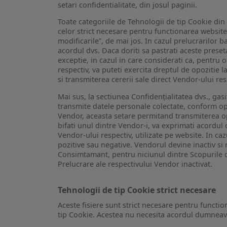
setari confidentialitate, din josul paginii.
Toate categoriile de Tehnologii de tip Cookie di
celor strict necesare pentru functionarea website-u
modificarile”, de mai jos. In cazul prelucrarilor 
acordul dvs. Daca doriti sa pastrati aceste presetar
exceptie, in cazul in care considerati ca, pentru 
respectiv, va puteti exercita dreptul de opozitie l
si transmiterea cererii sale direct Vendor-ului res
Mai sus, la sectiunea Confidențialitatea dvs., gas
transmite datele personale colectate, conform opt
Vendor, aceasta setare permitand transmiterea opt
bifati unul dintre Vendor-i, va exprimati acordul
Vendor-ului respectiv, utilizate pe website. In caz
pozitive sau negative. Vendorul devine inactiv si 
Consimtamant, pentru niciunul dintre Scopurile d
Prelucrare ale respectivului Vendor inactivat.
Tehnologii de tip Cookie strict necesare
Aceste fisiere sunt strict necesare pentru functio
tip Cookie. Acestea nu necesita acordul dumneavo