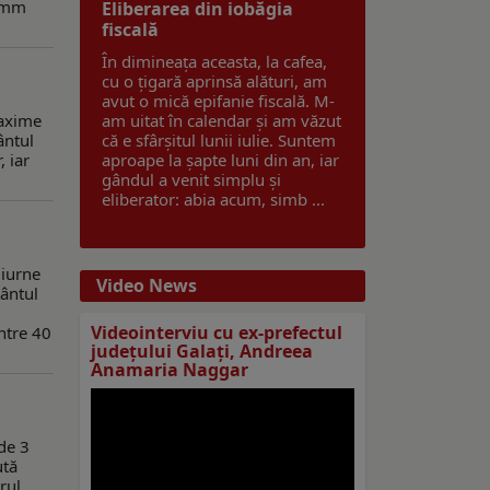
2 mm
Eliberarea din iobăgia
fiscală
În dimineața aceasta, la cafea,
cu o țigară aprinsă alături, am
avut o mică epifanie fiscală. M-
maxime
am uitat în calendar și am văzut
ântul
că e sfârșitul lunii iulie. Suntem
 iar
aproape la șapte luni din an, iar
gândul a venit simplu și
eliberator: abia acum, simb ...
diurne
Video News
Vântul
Videointerviu cu ex-prefectul
ntre 40
judeţului Galaţi, Andreea
Anamaria Naggar
de 3
ută
rul