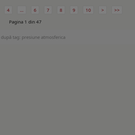
4
...
6
7
8
9
10
Pagina 1 din 47
 după tag: presiune atmosferica