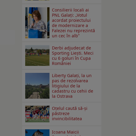
Consilierii locali ai
PNL Galaţi: „Votul
acordat proiectului
de modernizare a
Falezei nu reprezintă
un cec în alb”
Derbi adjudecat de
Sporting Liești. Meci
cu 6 goluri în Cupa
României
Liberty Galați, la un
pas de rezolvarea
litigiului de la
cadastru cu cehii de
la Ostrava
Oțelul caută să-și
păstreze
invincibilitatea
Icoana Maicii