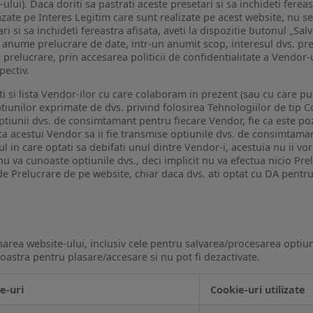
lui). Daca doriti sa pastrati aceste presetari si sa inchideti fereas
bazate pe Interes Legitim care sunt realizate pe acest website, nu s
i si sa inchideti fereastra afisata, aveti la dispozitie butonul „Sal
o anume prelucrare de date, intr-un anumit scop, interesul dvs. pre
a prelucrare, prin accesarea politicii de confidentialitate a Vendor-u
pectiv.
iti si lista Vendor-ilor cu care colaboram in prezent (sau cu care p
iunilor exprimate de dvs. privind folosirea Tehnologiilor de tip Co
iunii dvs. de consimtamant pentru fiecare Vendor, fie ca este pozit
 ca acestui Vendor sa ii fie transmise optiunile dvs. de consimtama
ul in care optati sa debifati unul dintre Vendor-i, acestuia nu ii v
nu va cunoaste optiunile dvs., deci implicit nu va efectua nicio Pre
e Prelucrare de pe website, chiar daca dvs. ati optat cu DA pentru
narea website-ului, inclusiv cele pentru salvarea/procesarea optiun
astra pentru plasare/accesare si nu pot fi dezactivate.
e-uri
Cookie-uri utilizate