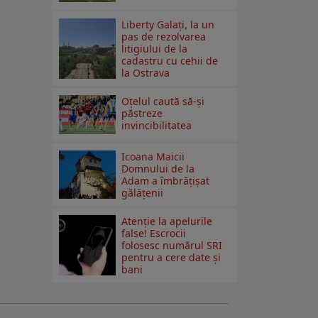
Liberty Galați, la un
pas de rezolvarea
litigiului de la
cadastru cu cehii de
la Ostrava
Oțelul caută să-și
păstreze
invincibilitatea
Icoana Maicii
Domnului de la
Adam a îmbrățișat
gălățenii
Atenție la apelurile
false! Escrocii
folosesc numărul SRI
pentru a cere date și
bani