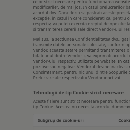
celor strict necesare pentru functionarea website-u
modificarile”, de mai jos. In cazul prelucrarilor 
acordul dvs. Daca doriti sa pastrati aceste presetar
exceptie, in cazul in care considerati ca, pentru 
respectiv, va puteti exercita dreptul de opozitie l
si transmiterea cererii sale direct Vendor-ului res
Mai sus, la sectiunea Confidențialitatea dvs., gas
transmite datele personale colectate, conform opt
Vendor, aceasta setare permitand transmiterea opt
bifati unul dintre Vendor-i, va exprimati acordul
Vendor-ului respectiv, utilizate pe website. In caz
pozitive sau negative. Vendorul devine inactiv si 
Consimtamant, pentru niciunul dintre Scopurile d
Prelucrare ale respectivului Vendor inactivat.
Tehnologii de tip Cookie strict necesare
Aceste fisiere sunt strict necesare pentru functio
tip Cookie. Acestea nu necesita acordul dumneavo
Subgrup de cookie-uri
Cooki
Tehnologii