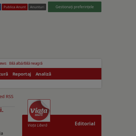
Gestionați preferințele
Publica Anunt
Anunturi
News
Bilă albă/Bilă neagră
tură
Reportaj
Analiză
eed RSS
i.
Editorial
Viaţa Liberă
la