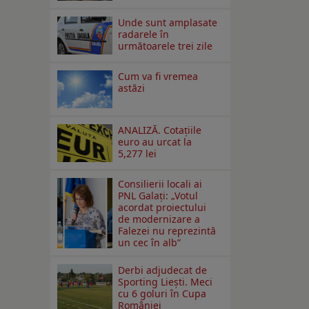
Unde sunt amplasate
radarele în
următoarele trei zile
Cum va fi vremea
astăzi
ANALIZĂ. Cotațiile
euro au urcat la
5,277 lei
Consilierii locali ai
PNL Galaţi: „Votul
acordat proiectului
de modernizare a
Falezei nu reprezintă
un cec în alb”
Derbi adjudecat de
Sporting Liești. Meci
cu 6 goluri în Cupa
României