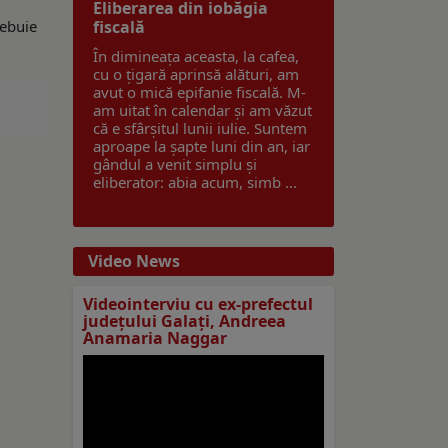
Eliberarea din iobăgia
u
rebuie
fiscală
În dimineața aceasta, la cafea,
cu o țigară aprinsă alături, am
avut o mică epifanie fiscală. M-
am uitat în calendar și am văzut
că e sfârșitul lunii iulie. Suntem
aproape la șapte luni din an, iar
gândul a venit simplu și
eliberator: abia acum, simb ...
Video News
Videointerviu cu ex-prefectul
judeţului Galaţi, Andreea
Anamaria Naggar