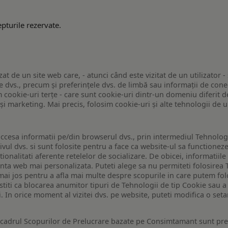
pturile rezervate.
zat de un site web care, - atunci când este vizitat de un utilizator -
 dvs., precum și preferințele dvs. de limbă sau informații de conec
ookie-uri terțe - care sunt cookie-uri dintr-un domeniu diferit de 
e și marketing. Mai precis, folosim cookie-uri și alte tehnologii de
ccesa informatii pe/din browserul dvs., prin intermediul Tehnologii
ivul dvs. si sunt folosite pentru a face ca website-ul sa functionez
tionalitati aferente retelelor de socializare. De obicei, informatiile
enta web mai personalizata. Puteti alege sa nu permiteti folosirea 
de mai jos pentru a afla mai multe despre scopurile in care putem fo
a stiti ca blocarea anumitor tipuri de Tehnologii de tip Cookie sau
i. In orice moment al vizitei dvs. pe website, puteti modifica o set
n cadrul Scopurilor de Prelucrare bazate pe Consimtamant sunt pre