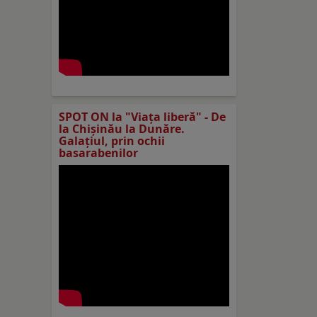
SPOT ON la "Viaţa liberă" - De
la Chișinău la Dunăre.
Galațiul, prin ochii
basarabenilor