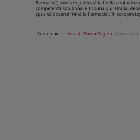
Farmacie”, trimis în judecată la finele anului tre
competentă soluționare Tribunalului Brăila, deoare
spus că dosarul ”Mită la Farmacie”, în care protag
Sunteți aici:
Acasă
Prima Pagina
Afişez elem