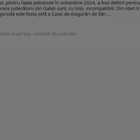
cut, pentru fapte petrecute în octombrie 2024, a fost deferit pentr
ce judecătorii din Galați sunt, cu toții, incompatibili. Din start t
onistă este fosta șefă a Casei de Asigurări de Săn ...
etele după tag: complet de judecata