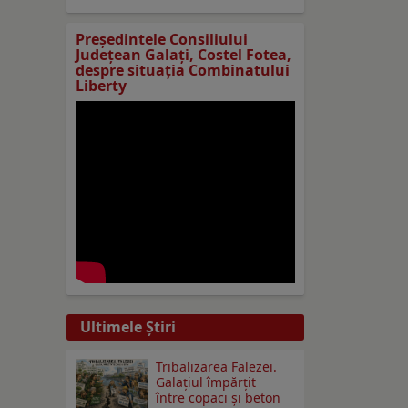
Preşedintele Consiliului
Judeţean Galaţi, Costel Fotea,
despre situaţia Combinatului
Liberty
Ultimele Ştiri
Tribalizarea Falezei.
Galațiul împărțit
între copaci și beton