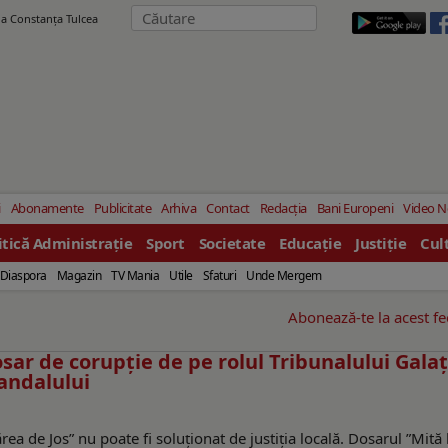
ila Constanţa Tulcea
i
Abonamente
Publicitate
Arhiva
Contact
Redacția
Bani Europeni
Video 
itică Administrație
Sport
Societate
Educație
Justiție
Cul
Diaspora
Magazin
TV Mania
Utile
Sfaturi
Unde Mergem
Abonează-te la acest f
ar de corupție de pe rolul Tribunalului Galaț
candalului
a de Jos” nu poate fi soluționat de justiția locală. Dosarul ”Mită 