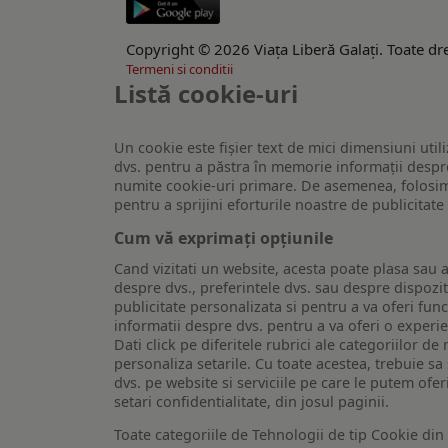
Copyright © 2026 Viaţa Liberă Galaţi. Toate dre
Termeni si conditii
Listă cookie-uri
Un cookie este fişier text de mici dimensiuni utili
dvs. pentru a păstra în memorie informații despre
numite cookie-uri primare. De asemenea, folosim c
pentru a sprijini eforturile noastre de publicitat
Cum vă exprimați opțiunile
Cand vizitati un website, acesta poate plasa sau a
despre dvs., preferintele dvs. sau despre dispozit
publicitate personalizata si pentru a va oferi func
informatii despre dvs. pentru a va oferi o experi
Dati click pe diferitele rubrici ale categoriilor 
personaliza setarile. Cu toate acestea, trebuie s
dvs. pe website si serviciile pe care le putem ofer
setari confidentialitate, din josul paginii.
Toate categoriile de Tehnologii de tip Cookie di