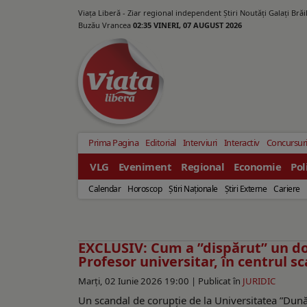
Viața Liberă - Ziar regional independent Știri Noutăți Galaţi Bră
Buzău Vrancea
02:35 VINERI, 07 AUGUST 2026
Prima Pagina
Editorial
Interviuri
Interactiv
Concursur
VLG
Eveniment
Regional
Economie
Pol
Calendar
Horoscop
Ştiri Naţionale
Ştiri Externe
Cariere
EXCLUSIV: Cum a ”dispărut” un dos
Profesor universitar, în centrul s
Marți, 02 Iunie 2026 19:00 |
Publicat în
JURIDIC
Un scandal de corupție de la Universitatea ”Dunăre