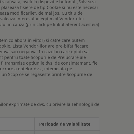
tra afisata, aveti la dispozitie butonul „Salveaza
e plaseaza fisiere de tip Cookie si nu este necesar
veaza modificarile”, de mai jos. Cu titlu de
valeaza interesului legitim al Vendor-ului
lui in cauza (prin click pe linkul aferent acesteia)
utem colabora in viitor) si catre care putem
okie. Lista Vendor-ilor are pre-bifat fiecare
iva sau negativa. In cazul in care optati sa
nt pentru toate Scopurile de Prelucrare ale
or fi transmise optiunile dvs. de consimtamant, fie
lucrare a datelor dvs., intemeiata pe
 un Scop ce se regaseste printre Scopurile de
ilor exprimate de dvs. cu privire la Tehnologii de
Perioada de valabilitate