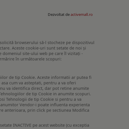
Dezvoltat de
activemall.ro
 solicită browserului să-l stocheze pe dispozitivul
tare. Aceste cookie-uri sunt setate de noi și
domeniul site-ului web pe care îl vizitați -
 urmărire în următoarele scopuri:
lor de tip Cookie. Aceste informatii ar putea fi
e asa cum va asteptati, pentru a va oferi
 nu va identifica direct, dar pot retine anumite
Tehnologiilor de tip Cookie in anumite scopuri.
losi Tehnologii de tip Cookie si pentru a va
 a anumitor Vendor-i poate influenta experienta
are anterioara, prin click pe sectiunea Modifica
setate INACTIVE pe acest website (cu exceptia