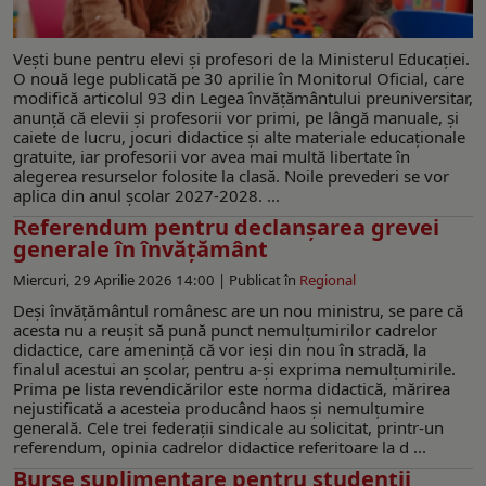
Vești bune pentru elevi și profesori de la Ministerul Educației.
O nouă lege publicată pe 30 aprilie în Monitorul Oficial, care
modifică articolul 93 din Legea învățământului preuniversitar,
anunță că elevii și profesorii vor primi, pe lângă manuale, și
caiete de lucru, jocuri didactice și alte materiale educaționale
gratuite, iar profesorii vor avea mai multă libertate în
alegerea resurselor folosite la clasă. Noile prevederi se vor
aplica din anul școlar 2027-2028. ...
Referendum pentru declanșarea grevei
generale în învățământ
Miercuri, 29 Aprilie 2026 14:00 |
Publicat în
Regional
Deși învățământul românesc are un nou ministru, se pare că
acesta nu a reușit să pună punct nemulțumirilor cadrelor
didactice, care amenință că vor ieși din nou în stradă, la
finalul acestui an școlar, pentru a-și exprima nemulțumirile.
Prima pe lista revendicărilor este norma didactică, mărirea
nejustificată a acesteia producând haos și nemulțumire
generală. Cele trei federații sindicale au solicitat, printr-un
referendum, opinia cadrelor didactice referitoare la d ...
Burse suplimentare pentru studenții