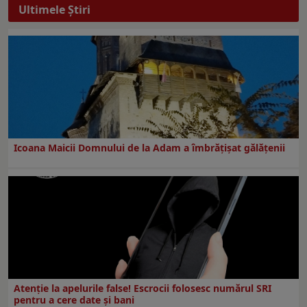
Ultimele Ştiri
Icoana Maicii Domnului de la Adam a îmbrățișat gălățenii
Atenție la apelurile false! Escrocii folosesc numărul SRI
pentru a cere date și bani