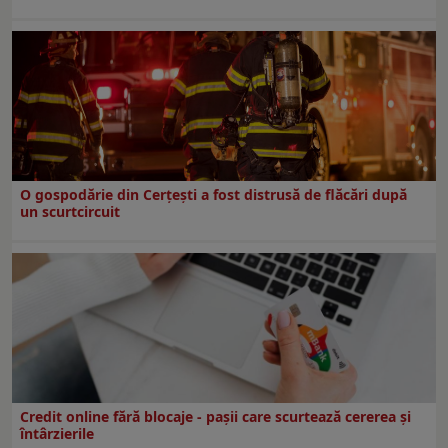
O gospodărie din Cerțești a fost distrusă de flăcări după
un scurtcircuit
Credit online fără blocaje - pașii care scurtează cererea și
întârzierile