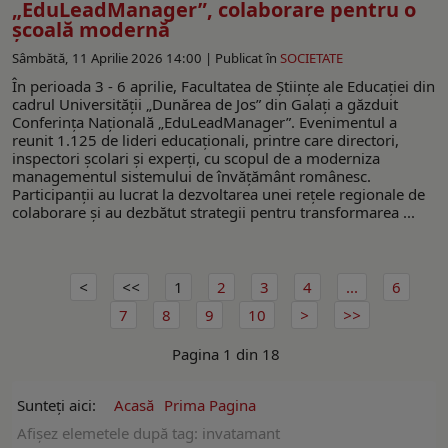
„EduLeadManager”, colaborare pentru o
școală modernă
Sâmbătă, 11 Aprilie 2026 14:00 |
Publicat în
SOCIETATE
În perioada 3 - 6 aprilie, Facultatea de Științe ale Educației din
cadrul Universității „Dunărea de Jos” din Galați a găzduit
Conferința Națională „EduLeadManager”. Evenimentul a
reunit 1.125 de lideri educaționali, printre care directori,
inspectori școlari și experți, cu scopul de a moderniza
managementul sistemului de învățământ românesc.
Participanții au lucrat la dezvoltarea unei rețele regionale de
colaborare și au dezbătut strategii pentru transformarea ...
1
2
3
4
...
6
7
8
9
10
Pagina 1 din 18
Sunteți aici:
Acasă
Prima Pagina
Afişez elemetele după tag: invatamant