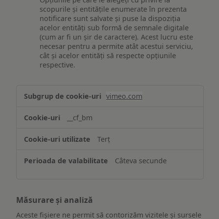
scopurile și entitățile enumerate în prezenta
notificare sunt salvate și puse la dispoziția
acelor entități sub formă de semnale digitale
(cum ar fi un șir de caractere). Acest lucru este
necesar pentru a permite atât acestui serviciu,
cât și acelor entități să respecte opțiunile
respective.
Asigurarea
vimeo.com
funcționalităților
website-
__cf_bm
ului
Terț
Câteva secunde
Măsurare și analiză
Aceste fișiere ne permit să contorizăm vizitele și sursele