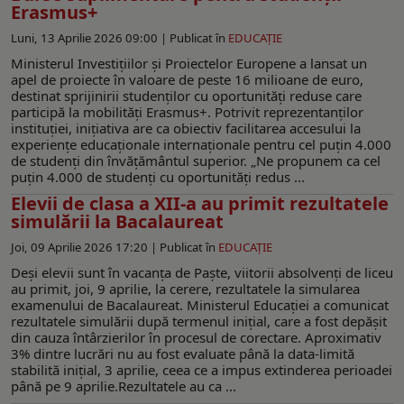
Erasmus+
Luni, 13 Aprilie 2026 09:00 |
Publicat în
EDUCAŢIE
Ministerul Investițiilor și Proiectelor Europene a lansat un
apel de proiecte în valoare de peste 16 milioane de euro,
destinat sprijinirii studenților cu oportunități reduse care
participă la mobilități Erasmus+. Potrivit reprezentanților
instituției, inițiativa are ca obiectiv facilitarea accesului la
experiențe educaționale internaționale pentru cel puțin 4.000
de studenți din învățământul superior. „Ne propunem ca cel
puțin 4.000 de studenți cu oportunități redus ...
Elevii de clasa a XII-a au primit rezultatele
simulării la Bacalaureat
Joi, 09 Aprilie 2026 17:20 |
Publicat în
EDUCAŢIE
Deși elevii sunt în vacanța de Paște, viitorii absolvenți de liceu
au primit, joi, 9 aprilie, la cerere, rezultatele la simularea
examenului de Bacalaureat. Ministerul Educației a comunicat
rezultatele simulării după termenul inițial, care a fost depășit
din cauza întârzierilor în procesul de corectare. Aproximativ
3% dintre lucrări nu au fost evaluate până la data-limită
stabilită inițial, 3 aprilie, ceea ce a impus extinderea perioadei
până pe 9 aprilie.Rezultatele au ca ...