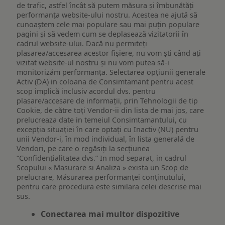
de trafic, astfel încât să putem măsura și îmbunătăți
performanța website-ului nostru. Acestea ne ajută să
cunoaștem cele mai populare sau mai puțin populare
pagini și să vedem cum se deplasează vizitatorii în
cadrul website-ului. Dacă nu permiteți
plasarea/accesarea acestor fișiere, nu vom ști când ați
vizitat website-ul nostru și nu vom putea să-i
monitorizăm performanța. Selectarea opțiunii generale
Activ (DA) in coloana de Consimtamant pentru acest
scop implică inclusiv acordul dvs. pentru
plasare/accesare de informații, prin Tehnologii de tip
Cookie, de către toți Vendor-ii din lista de mai jos, care
prelucreaza date in temeiul Consimtamantului, cu
excepția situației în care optați cu Inactiv (NU) pentru
unii Vendor-i, în mod individual, în lista generală de
Vendori, pe care o regăsiți la secțiunea
“Confidențialitatea dvs.” In mod separat, in cadrul
Scopului « Masurare si Analiza » exista un Scop de
prelucrare, Măsurarea performanței conținutului,
pentru care procedura este similara celei descrise mai
sus.
Conectarea mai multor dispozitive