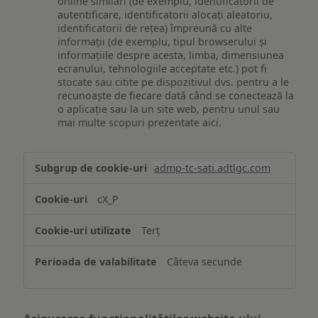
online similari (de exemplu, identificatorii de
autentificare, identificatorii alocați aleatoriu,
identificatorii de rețea) împreună cu alte
informații (de exemplu, tipul browserului și
informațiile despre acesta, limba, dimensiunea
ecranului, tehnologiile acceptate etc.) pot fi
stocate sau citite pe dispozitivul dvs. pentru a le
recunoaște de fiecare dată când se conectează la
o aplicație sau la un site web, pentru unul sau
mai multe scopuri prezentate aici.
Stocarea
admp-tc-sati.adtlgc.com
și/sau
accesarea
cX_P
informațiilor
de
Terț
pe
un
Câteva secunde
dispozitiv