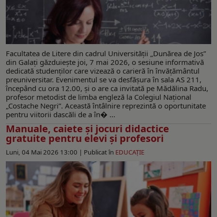
Facultatea de Litere din cadrul Universității „Dunărea de Jos”
din Galați găzduiește joi, 7 mai 2026, o sesiune informativă
dedicată studenților care vizează o carieră în învățământul
preuniversitar. Evenimentul se va desfășura în sala AS 211,
începând cu ora 12.00, și o are ca invitată pe Mădălina Radu,
profesor metodist de limba engleză la Colegiul Național
„Costache Negri”. Această întâlnire reprezintă o oportunitate
pentru viitorii dascăli de a în� ...
Manuale, caiete și jocuri didactice
gratuite pentru elevi și profesori
Luni, 04 Mai 2026 13:00 |
Publicat în
EDUCAŢIE