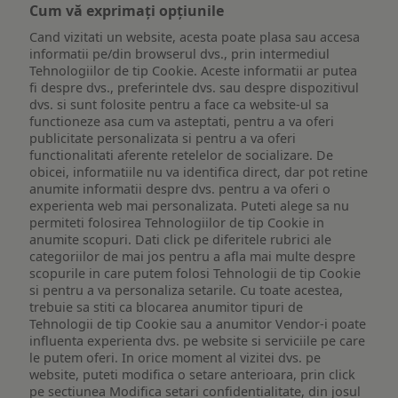
Cum vă exprimați opțiunile
Cand vizitati un website, acesta poate plasa sau accesa
informatii pe/din browserul dvs., prin intermediul
Tehnologiilor de tip Cookie. Aceste informatii ar putea
fi despre dvs., preferintele dvs. sau despre dispozitivul
dvs. si sunt folosite pentru a face ca website-ul sa
functioneze asa cum va asteptati, pentru a va oferi
publicitate personalizata si pentru a va oferi
functionalitati aferente retelelor de socializare. De
obicei, informatiile nu va identifica direct, dar pot retine
anumite informatii despre dvs. pentru a va oferi o
experienta web mai personalizata. Puteti alege sa nu
permiteti folosirea Tehnologiilor de tip Cookie in
anumite scopuri. Dati click pe diferitele rubrici ale
categoriilor de mai jos pentru a afla mai multe despre
scopurile in care putem folosi Tehnologii de tip Cookie
si pentru a va personaliza setarile. Cu toate acestea,
trebuie sa stiti ca blocarea anumitor tipuri de
Tehnologii de tip Cookie sau a anumitor Vendor-i poate
influenta experienta dvs. pe website si serviciile pe care
le putem oferi. In orice moment al vizitei dvs. pe
website, puteti modifica o setare anterioara, prin click
pe sectiunea Modifica setari confidentialitate, din josul