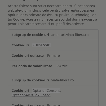
Aceste fisiere sunt strict necesare pentru functionarea
website-ului, inclusiv cele pentru salvarea/procesarea
optiunilor exprimate de dvs. cu privire la Tehnologii de
tip Cookie. Acestea nu necesita acordul dumneavoastra
pentru plasare/accesare si nu pot fi dezactivate.
Tehnologii
anunturi.viata-libera.ro
de
tip
PHPSESSID
Cookie
strict
Primare
necesare
364 zile
viata-libera.ro
OptanonConsent
,
OptanonAlertBoxClosed
Primare