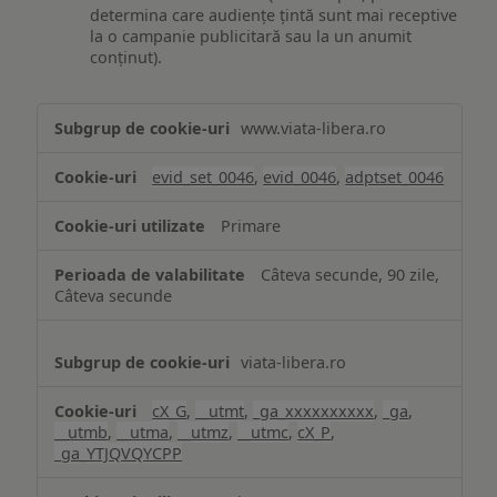
determina care audiențe țintă sunt mai receptive
la o campanie publicitară sau la un anumit
conținut).
Măsurare
www.viata-libera.ro
și
analiză
evid_set_0046
,
evid_0046
,
adptset_0046
Primare
Câteva secunde, 90 zile,
Câteva secunde
viata-libera.ro
cX_G
,
__utmt
,
_ga_xxxxxxxxxx
,
_ga
,
__utmb
,
__utma
,
__utmz
,
__utmc
,
cX_P
,
_ga_YTJQVQYCPP