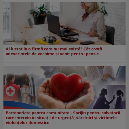
Ai lucrat la o firmă care nu mai există? Cât costă
adeverințele de vechime și venit pentru pensie
Parteneriate pentru comunitate - Sprijin pentru salvatorii
care intervin în situații de urgență, vârstnici și victimele
violențelor domestice