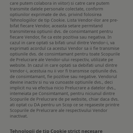
care putem colabora in viitor) si catre care putem
transmite datele personale colectate, conform
optiunilor exprimate de dvs. privind folosirea
Tehnologiilor de tip Cookie. Lista Vendor-ilor are pre-
bifat fiecare Vendor, aceasta setare permitand
transmiterea optiunii dvs. de consimtamant pentru
fiecare Vendor, fie ca este pozitiva sau negativa. In
cazul in care optati sa bifati unul dintre Vendor-i, va
exprimati acordul ca acestui Vendor sa ii fie transmise
optiunile dvs. de consimtamant pentru toate Scopurile
de Prelucrare ale Vendor-ului respectiv, utilizate pe
website. In cazul in care optati sa debifati unul dintre
Vendor-i, acestuia nu ii vor fi transmise optiunile dvs.
de consimtamant, fie pozitive sau negative. Vendorul
devine inactiv si nu va cunoaste optiunile dvs., deci
implicit nu va efectua nicio Prelucrare a datelor dvs.,
intemeiata pe Consimtamant, pentru niciunul dintre
Scopurile de Prelucrare de pe website, chiar daca dvs.
ati optat cu DA pentru un Scop ce se regaseste printre
Scopurile de Prelucrare ale respectivului Vendor
inactivat.
Tehnologii de tip Cookie strict necesare