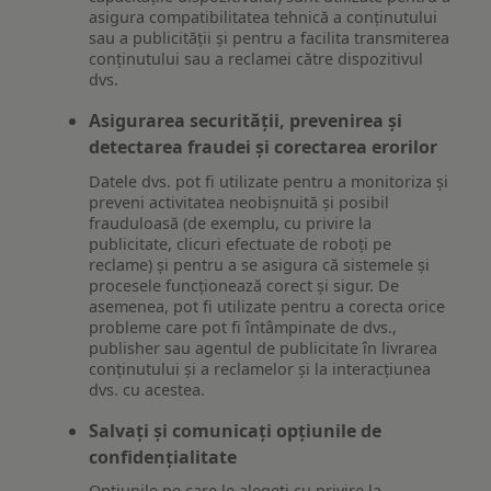
asigura compatibilitatea tehnică a conținutului
sau a publicității și pentru a facilita transmiterea
conținutului sau a reclamei către dispozitivul
dvs.
Asigurarea securității, prevenirea și
detectarea fraudei și corectarea erorilor
Datele dvs. pot fi utilizate pentru a monitoriza și
preveni activitatea neobișnuită și posibil
frauduloasă (de exemplu, cu privire la
publicitate, clicuri efectuate de roboți pe
reclame) și pentru a se asigura că sistemele și
procesele funcționează corect și sigur. De
asemenea, pot fi utilizate pentru a corecta orice
probleme care pot fi întâmpinate de dvs.,
publisher sau agentul de publicitate în livrarea
conținutului și a reclamelor și la interacțiunea
dvs. cu acestea.
Salvați și comunicați opțiunile de
confidențialitate
Opțiunile pe care le alegeți cu privire la