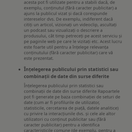
acesta pot fi utilizate pentru a stabili dacă, de
exemplu, conținutul (fără caracter publicitar) a
ajuns la publicul vizat și dacă corespunde
intereselor dvs. De exemplu, indiferent dacă
citiți un articol, vizionați un videoclip, ascultați
un podcast sau vizualizați o descriere a
produsului, cât timp petreceți pe acest serviciu și
pe paginile web pe care le vizitați etc. Acest lucru
este foarte util pentru a înțelege relevanța
conținutului (fără caracter publicitar) care vă
este prezentat.
Înțelegerea publicului prin statistici sau
combinații de date din surse diferite
Înțelegerea publicului prin statistici sau
combinații de date din surse diferite Rapoartele
pot fi generate pe baza combinației de seturi de
date (cum ar fi profilurile de utilizator,
statisticile, cercetarea de piață, datele analitice)
cu privire la interacțiunile dvs. și cele ale altor
utilizatori cu conținut publicitar sau (fără
caracter publicitar) pentru a identifica
caracteristicile comune (de exemplu, pentru a