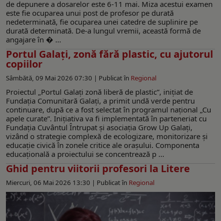
de depunere a dosarelor este 6-11 mai. Miza acestui examen
este fie ocuparea unui post de profesor pe durată
nedeterminată, fie ocuparea unei catedre de suplinire pe
durată determinată. De-a lungul vremii, această formă de
angajare în � ...
Portul Galați, zonă fără plastic, cu ajutorul
copiilor
Sâmbătă, 09 Mai 2026 07:30 |
Publicat în
Regional
Proiectul „Portul Galați zonă liberă de plastic”, inițiat de
Fundația Comunitară Galați, a primit undă verde pentru
continuare, după ce a fost selectat în programul național „Cu
apele curate”. Inițiativa va fi implementată în parteneriat cu
Fundația Cuvântul Întrupat și asociația Grow Up Galați,
vizând o strategie complexă de ecologizare, monitorizare și
educație civică în zonele critice ale orașului. Componenta
educațională a proiectului se concentrează p ...
Ghid pentru viitorii profesori la Litere
Miercuri, 06 Mai 2026 13:30 |
Publicat în
Regional