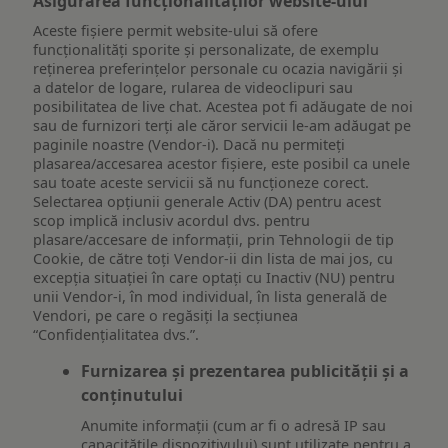
Asigurarea funcționalităților website-ului
Aceste fișiere permit website-ului să ofere
funcționalități sporite și personalizate, de exemplu
reţinerea preferinţelor personale cu ocazia navigării și
a datelor de logare, rularea de videoclipuri sau
posibilitatea de live chat. Acestea pot fi adăugate de noi
sau de furnizori terți ale căror servicii le-am adăugat pe
paginile noastre (Vendor-i). Dacă nu permiteți
plasarea/accesarea acestor fișiere, este posibil ca unele
sau toate aceste servicii să nu funcționeze corect.
Selectarea opțiunii generale Activ (DA) pentru acest
scop implică inclusiv acordul dvs. pentru
plasare/accesare de informații, prin Tehnologii de tip
Cookie, de către toți Vendor-ii din lista de mai jos, cu
excepția situației în care optați cu Inactiv (NU) pentru
unii Vendor-i, în mod individual, în lista generală de
Vendori, pe care o regăsiți la secțiunea
“Confidențialitatea dvs.”.
Furnizarea și prezentarea publicității și a
conținutului
Anumite informații (cum ar fi o adresă IP sau
capacitățile dispozitivului) sunt utilizate pentru a