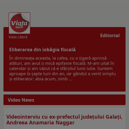
Editorial
Viaţa Liberă
Eliberarea din iobăgia fiscală
În dimineața aceasta, la cafea, cu o țigară aprinsă
alături, am avut o mică epifanie fiscală. M-am uitat în
calendar și am văzut că e sfârșitul lunii iulie. Suntem
aproape la șapte luni din an, iar gândul a venit simplu
și eliberator: abia acum, simb ...
Video News
Videointerviu cu ex-prefectul judeţului Galaţi,
Andreea Anamaria Naggar