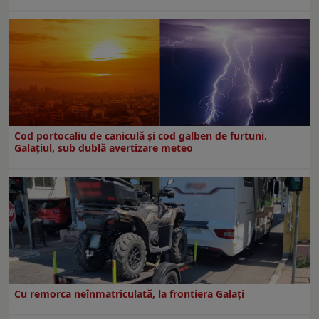
Cod portocaliu de caniculă și cod galben de furtuni.
Galațiul, sub dublă avertizare meteo
Cu remorca neînmatriculată, la frontiera Galați