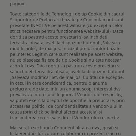
paginii.
Toate categoriile de Tehnologii de tip Cookie din cadrul
Scopurilor de Prelucrare bazate pe Consimtamant sunt
presetate INACTIVE pe acest website (cu exceptia celor
strict necesare pentru functionarea website-ului). Daca
doriti sa pastrati aceste presetari si sa inchideti
fereastra afisata, aveti la dispozitie butonul „Salveaza
modificarile”, de mai jos. In cazul prelucrarilor bazate
pe Interes Legitim care sunt realizate pe acest website,
nu se plaseaza fisiere de tip Cookie si nu este necesar
acordul dvs. Daca doriti sa pastrati aceste presetari si
sa inchideti fereastra afisata, aveti la dispozitie butonul
„Salveaza modificarile”, de mai jos. Cu titlu de exceptie,
in cazul in care considerati ca, pentru o anume
prelucrare de date, intr-un anumit scop, interesul dvs.
prevaleaza interesului legitim al Vendor-ului respectiv,
va puteti exercita dreptul de opozitie la prelucrare, prin
accesarea politicii de confidentialitate a Vendor-ului in
cauza (prin click pe linkul aferent acesteia) si
transmiterea cererii sale direct Vendor-ului respectiv.
Mai sus, la sectiunea Confidențialitatea dvs., gasiti si
lista Vendor-ilor cu care colaboram in prezent (sau cu