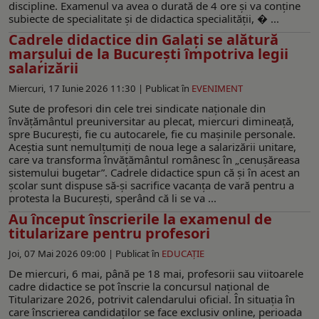
discipline. Examenul va avea o durată de 4 ore și va conține
subiecte de specialitate și de didactica specialității, � ...
Cadrele didactice din Galați se alătură
marșului de la București împotriva legii
salarizării
Miercuri, 17 Iunie 2026 11:30 |
Publicat în
EVENIMENT
Sute de profesori din cele trei sindicate naţionale din
învățământul preuniversitar au plecat, miercuri dimineață,
spre București, fie cu autocarele, fie cu mașinile personale.
Aceștia sunt nemulțumiți de noua lege a salarizării unitare,
care va transforma învățământul românesc în „cenușăreasa
sistemului bugetar”. Cadrele didactice spun că și în acest an
școlar sunt dispuse să-și sacrifice vacanța de vară pentru a
protesta la București, sperând că li se va ...
Au început înscrierile la examenul de
titularizare pentru profesori
Joi, 07 Mai 2026 09:00 |
Publicat în
EDUCAŢIE
De miercuri, 6 mai, până pe 18 mai, profesorii sau viitoarele
cadre didactice se pot înscrie la concursul național de
Titularizare 2026, potrivit calendarului oficial. În situația în
care înscrierea candidaților se face exclusiv online, perioada