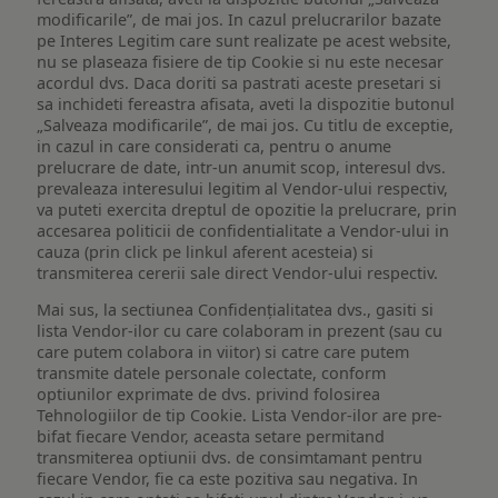
modificarile”, de mai jos. In cazul prelucrarilor bazate
pe Interes Legitim care sunt realizate pe acest website,
nu se plaseaza fisiere de tip Cookie si nu este necesar
acordul dvs. Daca doriti sa pastrati aceste presetari si
sa inchideti fereastra afisata, aveti la dispozitie butonul
„Salveaza modificarile”, de mai jos. Cu titlu de exceptie,
in cazul in care considerati ca, pentru o anume
prelucrare de date, intr-un anumit scop, interesul dvs.
prevaleaza interesului legitim al Vendor-ului respectiv,
va puteti exercita dreptul de opozitie la prelucrare, prin
accesarea politicii de confidentialitate a Vendor-ului in
cauza (prin click pe linkul aferent acesteia) si
transmiterea cererii sale direct Vendor-ului respectiv.
Mai sus, la sectiunea Confidențialitatea dvs., gasiti si
lista Vendor-ilor cu care colaboram in prezent (sau cu
care putem colabora in viitor) si catre care putem
transmite datele personale colectate, conform
optiunilor exprimate de dvs. privind folosirea
Tehnologiilor de tip Cookie. Lista Vendor-ilor are pre-
bifat fiecare Vendor, aceasta setare permitand
transmiterea optiunii dvs. de consimtamant pentru
fiecare Vendor, fie ca este pozitiva sau negativa. In