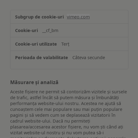
Asigurarea
vimeo.com
funcționalităților
website-
__cf_bm
ului
Terț
Câteva secunde
Măsurare și analiză
Aceste fișiere ne permit să contorizăm vizitele și sursele
de trafic, astfel încât să putem măsura și îmbunătăți
performanța website-ului nostru. Acestea ne ajută să
cunoaștem cele mai populare sau mai puțin populare
pagini și să vedem cum se deplasează vizitatorii în
cadrul website-ului. Dacă nu permiteți
plasarea/accesarea acestor fișiere, nu vom ști când ați
vizitat website-ul nostru și nu vom putea să-i