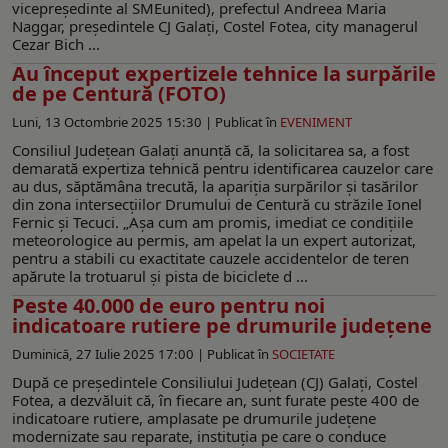
vicepreședinte al SMEunited), prefectul Andreea Maria
Naggar, președintele CJ Galați, Costel Fotea, city managerul
Cezar Bich ...
Au început expertizele tehnice la surpările
de pe Centură (FOTO)
Luni, 13 Octombrie 2025 15:30 |
Publicat în
EVENIMENT
Consiliul Județean Galați anunță că, la solicitarea sa, a fost
demarată expertiza tehnică pentru identificarea cauzelor care
au dus, săptămâna trecută, la apariția surpărilor și tasărilor
din zona intersecțiilor Drumului de Centură cu străzile Ionel
Fernic și Tecuci. „Așa cum am promis, imediat ce condițiile
meteorologice au permis, am apelat la un expert autorizat,
pentru a stabili cu exactitate cauzele accidentelor de teren
apărute la trotuarul și pista de biciclete d ...
Peste 40.000 de euro pentru noi
indicatoare rutiere pe drumurile judeţene
Duminică, 27 Iulie 2025 17:00 |
Publicat în
SOCIETATE
După ce preşedintele Consiliului Judeţean (CJ) Galaţi, Costel
Fotea, a dezvăluit că, în fiecare an, sunt furate peste 400 de
indicatoare rutiere, amplasate pe drumurile judeţene
modernizate sau reparate, instituţia pe care o conduce