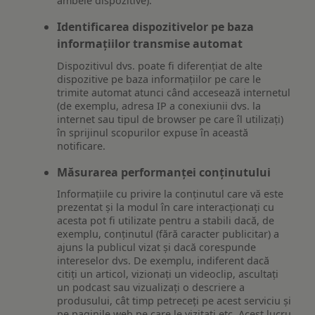
ambele dispozitive).
Identificarea dispozitivelor pe baza
informațiilor transmise automat
Dispozitivul dvs. poate fi diferențiat de alte
dispozitive pe baza informațiilor pe care le
trimite automat atunci când accesează internetul
(de exemplu, adresa IP a conexiunii dvs. la
internet sau tipul de browser pe care îl utilizați)
în sprijinul scopurilor expuse în această
notificare.
Măsurarea performanței conținutului
Informațiile cu privire la conținutul care vă este
prezentat și la modul în care interacționați cu
acesta pot fi utilizate pentru a stabili dacă, de
exemplu, conținutul (fără caracter publicitar) a
ajuns la publicul vizat și dacă corespunde
intereselor dvs. De exemplu, indiferent dacă
citiți un articol, vizionați un videoclip, ascultați
un podcast sau vizualizați o descriere a
produsului, cât timp petreceți pe acest serviciu și
pe paginile web pe care le vizitați etc. Acest lucru