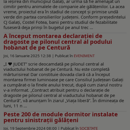
la ieșirea din municipiul Galați, ar urma să fie amenajat un
cimitir pentru animalele de companie ale gălățenilor. La acea
vreme, proiectul era în stadiul de concept și primise undă
verde din partea consilierilor județeni. Conform președintelui
CJ Galați, Costel Fotea, banii pentru studiul de fezabilitate
fuseseră deja prinși în bugetul pe anul trec ...
A început montarea declaraţiei de
dragoste pe pilonul central al podului
hobanat de pe Centură
Joi, 16 Ianuarie 2025 12:38 |
Publicat în
EVENIMENT
„I ♥ JUDET” scrie deocamdată pe pilonul central al
viaductului hobanat de pe Centură. Nu este completă
mărturisirea! Dar constituie dovada clară că a început
montarea firmei luminoase pe care Consiliul Judeţean Galaţi
a cumpărat-o la finele anului trecut, după cum ziarul nostru
v-a informat. „Contract atribuit pentru o declaraţie de
dragoste pe pilonul central al viaductului hobanat de pe
Centură”, vă anunţam în ziarul „Viaţa liberă”. În dimineața de
luni, 11 n ...
Peste 200 de module dormitor instalate
pentru sinistrații gălățeni
Joi, 19 Septembrie 2024 08:00 |
Publicat în
SOCIETATE