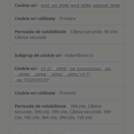
analiză
evid_set_0046
,
evid_0046
,
adptset_0046
Primare
Câteva secunde, 90 zile,
Câteva secunde
viata-libera.ro
cX_G
,
__utmt
,
_ga_xxxxxxxxxx
,
_ga
,
__utmb
,
__utma
,
__utmz
,
__utmc
,
cX_P
,
_ga_YTJQVQYCPP
Primare
394 zile, Câteva
secunde, 399 zile, 399 zile, Câteva secunde, 399
zile, 182 zile, 364 zile, 394 zile, 729 zile