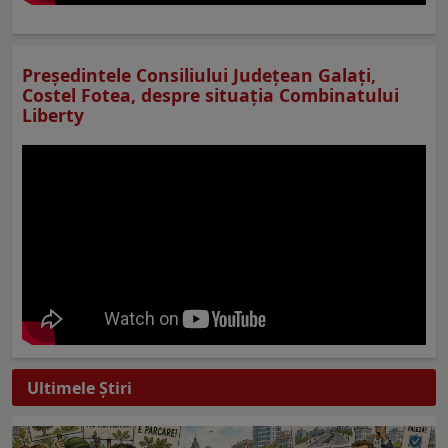
Preşedintele Consiliului Judeţean Galaţi,
Costel Fotea, despre situaţia Combinatului
Liberty
Ultimele Ştiri