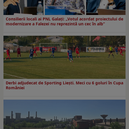
Consilierii locali ai PNL Galaţi: „Votul acordat proiectului de
modernizare a Falezei nu reprezintă un cec în alb”
Derbi adjudecat de Sporting Liești. Meci cu 6 goluri în Cupa
României