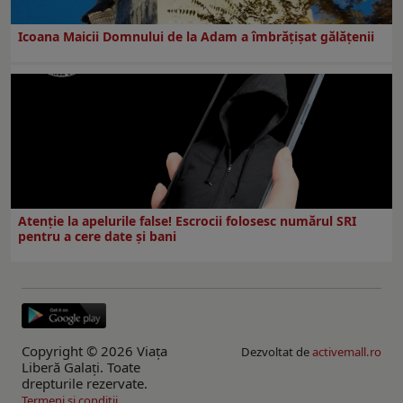
Icoana Maicii Domnului de la Adam a îmbrățișat gălățenii
Atenție la apelurile false! Escrocii folosesc numărul SRI
pentru a cere date și bani
Copyright © 2026 Viaţa
Dezvoltat de
activemall.ro
Liberă Galaţi. Toate
drepturile rezervate.
Termeni si conditii