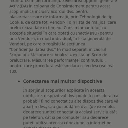
monitorizăm performanța. Selectarea opțiunii generale
Activ (DA) in coloana de Consimtamant pentru acest
scop implică inclusiv acordul dvs. pentru
plasare/accesare de informații, prin Tehnologii de tip
Cookie, de către toți Vendor-ii din lista de mai jos, care
prelucreaza date in temeiul Consimtamantului, cu
excepția situației în care optați cu Inactiv (NU) pentru
unii Vendor-i, în mod individual, în lista generală de
Vendori, pe care o regăsiți la secțiunea
“Confidențialitatea dvs.” In mod separat, in cadrul
Scopului « Masurare si Analiza » exista un Scop de
prelucrare, Măsurarea performanței conținutului,
pentru care procedura este similara celei descrise mai
sus.
Conectarea mai multor dispozitive
În sprijinul scopurilor explicate în această
notificare, dispozitivul dvs. poate fi considerat ca
probabil fiind conectat cu alte dispozitive care vă
aparțin dvs., sau gospodăriei dvs. (de exemplu,
deoarece sunteți conectat la același serviciu atât
pe telefon, cât și pe computer sau deoarece
puteți utiliza aceeași conexiune la internet pe