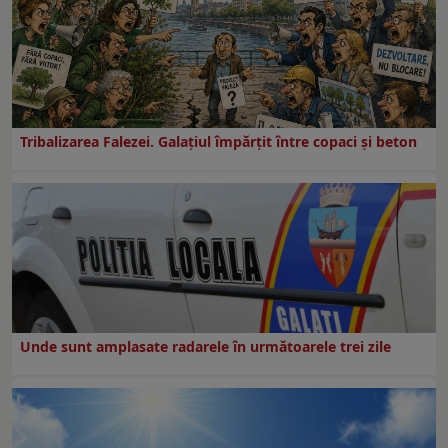
Tribalizarea Falezei. Galațiul împărțit între copaci și beton
Unde sunt amplasate radarele în următoarele trei zile