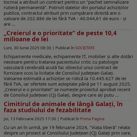
tocmai a atribuit un contract pentru un “pachet semnalizare
rutieră permanentă”. Potrivit datelor din portalul achiziţiilor
publice, contractul atribuit prin cumpărare directă are o
valoare de 202.886 de lei fără TVA - 40.044,61 de euro - şi
are ...
„Creierul e o prioritate” de peste 10,4
milioane de lei
Luni, 30 Iunie 2025 08:30 |
Publicat în
SOCIETATE
Echipamente medicale, echipamente IT, mobilier şi alte dotări
necesare pentru tratarea pacientului critic cu patologie
vasculară cerebrală acută fac obiectul unui contract de
furnizare scos la licitaţie de Consiliul Judeţean Galaţi.
Valoarea estimată a achiziţiei se ridică la 10.445.627 de lei
fără TVA, iar ofertele sunt aşteptate până pe 11 august 2025.
„Creierul e o prioritate!” se numeşte proiectul aprobat recent
de Consiliul Judeţean (CJ) Galaţi, despre care aţi putu ...
Cimitirul de animale de lângă Galați, în
faza studiului de fezabilitate
Joi, 13 Februarie 2025 17:30 |
Publicat în
Prima Pagina
Cu un an în urmă, pe 19 februarie 2024, "Viața liberă" relata
despre un proiect al Consiliului Județean (CJ) Galați prin care,