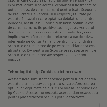
cazul in care optati sa bifati unul dintre Vendor-i, va
exprimati acordul ca acestui Vendor sa ii fie transmise
optiunile dvs. de consimtamant pentru toate Scopurile
de Prelucrare ale Vendor-ului respectiv, utilizate pe
website. In cazul in care optati sa debifati unul dintre
Vendor-i, acestuia nu ii vor fi transmise optiunile dvs.
de consimtamant, fie pozitive sau negative. Vendorul
devine inactiv si nu va cunoaste optiunile dvs., deci
implicit nu va efectua nicio Prelucrare a datelor dvs.,
intemeiata pe Consimtamant, pentru niciunul dintre
Scopurile de Prelucrare de pe website, chiar daca dvs.
ati optat cu DA pentru un Scop ce se regaseste printre
Scopurile de Prelucrare ale respectivului Vendor
inactivat.
Tehnologii de tip Cookie strict necesare
Aceste fisiere sunt strict necesare pentru functionarea
website-ului, inclusiv cele pentru salvarea/procesarea
optiunilor exprimate de dvs. cu privire la Tehnologii de
tip Cookie. Acestea nu necesita acordul dumneavoastra
pentru plasare/accesare si nu pot fi dezactivate.
Tehnologii