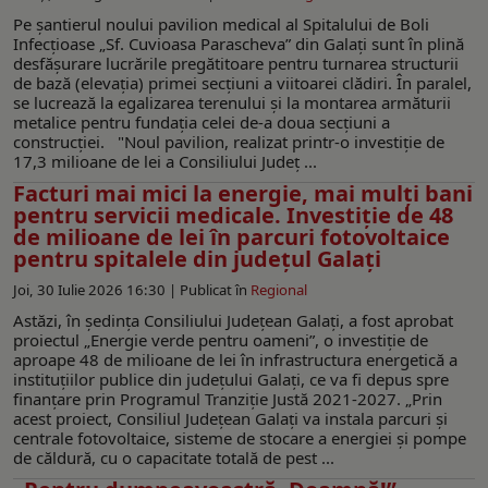
Pe șantierul noului pavilion medical al Spitalului de Boli
Infecțioase „Sf. Cuvioasa Parascheva” din Galați sunt în plină
desfășurare lucrările pregătitoare pentru turnarea structurii
de bază (elevația) primei secțiuni a viitoarei clădiri. În paralel,
se lucrează la egalizarea terenului și la montarea armăturii
metalice pentru fundația celei de-a doua secțiuni a
construcției. "Noul pavilion, realizat printr-o investiție de
17,3 milioane de lei a Consiliului Județ ...
Facturi mai mici la energie, mai mulți bani
pentru servicii medicale. Investiție de 48
de milioane de lei în parcuri fotovoltaice
pentru spitalele din județul Galați
Joi, 30 Iulie 2026 16:30 |
Publicat în
Regional
Astăzi, în ședința Consiliului Județean Galați, a fost aprobat
proiectul „Energie verde pentru oameni”, o investiție de
aproape 48 de milioane de lei în infrastructura energetică a
instituțiilor publice din județului Galați, ce va fi depus spre
finanțare prin Programul Tranziție Justă 2021-2027. „Prin
acest proiect, Consiliul Județean Galați va instala parcuri și
centrale fotovoltaice, sisteme de stocare a energiei și pompe
de căldură, cu o capacitate totală de pest ...