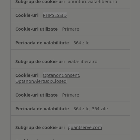
anunturi.viata-libera.ro
de
tip
PHPSESSID
Cookie
strict
Primare
necesare
364 zile
viata-libera.ro
OptanonConsent
,
OptanonAlertBoxClosed
Primare
364 zile, 364 zile
quantserve.com