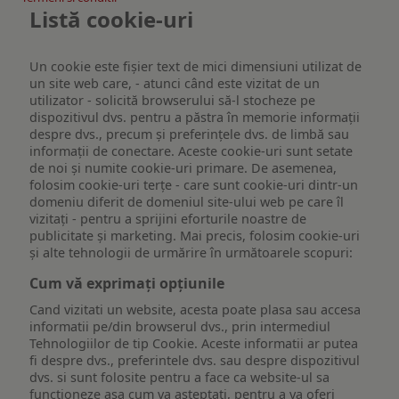
Listă cookie-uri
Un cookie este fişier text de mici dimensiuni utilizat de
un site web care, - atunci când este vizitat de un
utilizator - solicită browserului să-l stocheze pe
dispozitivul dvs. pentru a păstra în memorie informații
despre dvs., precum și preferințele dvs. de limbă sau
informații de conectare. Aceste cookie-uri sunt setate
de noi și numite cookie-uri primare. De asemenea,
folosim cookie-uri terțe - care sunt cookie-uri dintr-un
domeniu diferit de domeniul site-ului web pe care îl
vizitați - pentru a sprijini eforturile noastre de
publicitate și marketing. Mai precis, folosim cookie-uri
și alte tehnologii de urmărire în următoarele scopuri:
Cum vă exprimați opțiunile
Cand vizitati un website, acesta poate plasa sau accesa
informatii pe/din browserul dvs., prin intermediul
Tehnologiilor de tip Cookie. Aceste informatii ar putea
fi despre dvs., preferintele dvs. sau despre dispozitivul
dvs. si sunt folosite pentru a face ca website-ul sa
functioneze asa cum va asteptati, pentru a va oferi