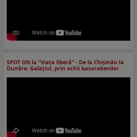
SPOT ON la "Viaţa liberă" - De la Chișinău la
Dunăre. Galațiul, prin ochii basarabenilor