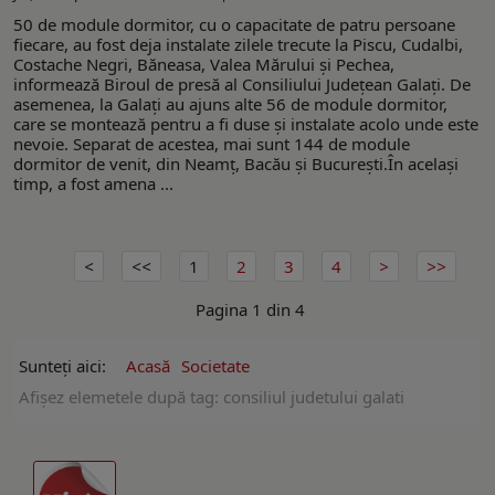
50 de module dormitor, cu o capacitate de patru persoane
fiecare, au fost deja instalate zilele trecute la Piscu, Cudalbi,
Costache Negri, Băneasa, Valea Mărului și Pechea,
informează Biroul de presă al Consiliului Județean Galați. De
asemenea, la Galați au ajuns alte 56 de module dormitor,
care se montează pentru a fi duse și instalate acolo unde este
nevoie. Separat de acestea, mai sunt 144 de module
dormitor de venit, din Neamț, Bacău și București.În acelaşi
timp, a fost amena ...
1
2
3
4
Pagina 1 din 4
Sunteți aici:
Acasă
Societate
Afişez elemetele după tag: consiliul judetului galati