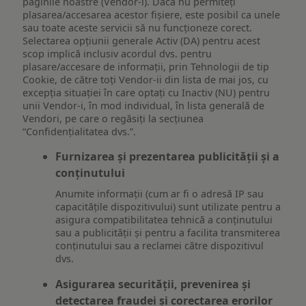
paginile noastre (Vendor-i). Dacă nu permiteți
plasarea/accesarea acestor fișiere, este posibil ca unele
sau toate aceste servicii să nu funcționeze corect.
Selectarea opțiunii generale Activ (DA) pentru acest
scop implică inclusiv acordul dvs. pentru
plasare/accesare de informații, prin Tehnologii de tip
Cookie, de către toți Vendor-ii din lista de mai jos, cu
excepția situației în care optați cu Inactiv (NU) pentru
unii Vendor-i, în mod individual, în lista generală de
Vendori, pe care o regăsiți la secțiunea
“Confidențialitatea dvs.”.
Furnizarea și prezentarea publicității și a
conținutului
Anumite informații (cum ar fi o adresă IP sau
capacitățile dispozitivului) sunt utilizate pentru a
asigura compatibilitatea tehnică a conținutului
sau a publicității și pentru a facilita transmiterea
conținutului sau a reclamei către dispozitivul
dvs.
Asigurarea securității, prevenirea și
detectarea fraudei și corectarea erorilor