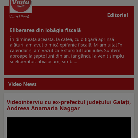
Editorial
Viaţa Liberă
Eliberarea din iobăgia fiscală
În dimineața aceasta, la cafea, cu o țigară aprinsă
alături, am avut o mică epifanie fiscală. M-am uitat în
calendar și am văzut că e sfârșitul lunii iulie. Suntem
aproape la șapte luni din an, iar gândul a venit simplu
și eliberator: abia acum, simb ...
Video News
Videointerviu cu ex-prefectul judeţului Galaţi,
Andreea Anamaria Naggar