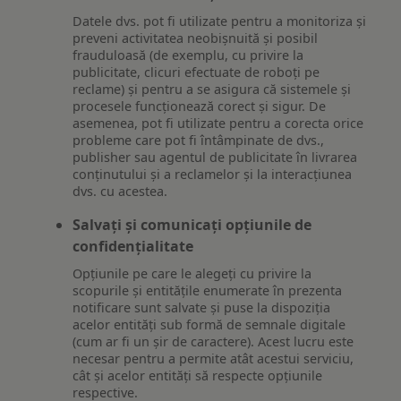
Datele dvs. pot fi utilizate pentru a monitoriza și
preveni activitatea neobișnuită și posibil
frauduloasă (de exemplu, cu privire la
publicitate, clicuri efectuate de roboți pe
reclame) și pentru a se asigura că sistemele și
procesele funcționează corect și sigur. De
asemenea, pot fi utilizate pentru a corecta orice
probleme care pot fi întâmpinate de dvs.,
publisher sau agentul de publicitate în livrarea
conținutului și a reclamelor și la interacțiunea
dvs. cu acestea.
Salvați și comunicați opțiunile de
confidențialitate
Opțiunile pe care le alegeți cu privire la
scopurile și entitățile enumerate în prezenta
notificare sunt salvate și puse la dispoziția
acelor entități sub formă de semnale digitale
(cum ar fi un șir de caractere). Acest lucru este
necesar pentru a permite atât acestui serviciu,
cât și acelor entități să respecte opțiunile
respective.