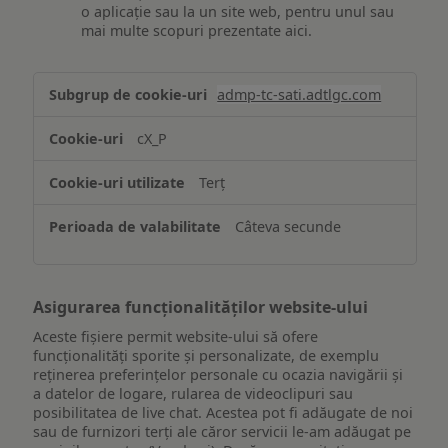
o aplicație sau la un site web, pentru unul sau
mai multe scopuri prezentate aici.
Stocarea
admp-tc-sati.adtlgc.com
și/sau
accesarea
cX_P
informațiilor
de
Terț
pe
un
Câteva secunde
dispozitiv
Asigurarea funcționalităților website-ului
Aceste fișiere permit website-ului să ofere
funcționalități sporite și personalizate, de exemplu
reţinerea preferinţelor personale cu ocazia navigării și
a datelor de logare, rularea de videoclipuri sau
posibilitatea de live chat. Acestea pot fi adăugate de noi
sau de furnizori terți ale căror servicii le-am adăugat pe