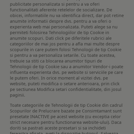
publicitate personalizata si pentru a va oferi
functionalitati aferente retelelor de socializare. De
obicei, informatiile nu va identifica direct, dar pot retine
anumite informatii despre dvs. pentru a va oferi o
experienta web mai personalizata. Puteti alege sa nu
permiteti folosirea Tehnologiilor de tip Cookie in
anumite scopuri. Dati click pe diferitele rubrici ale
categoriilor de mai jos pentru a afla mai multe despre
scopurile in care putem folosi Tehnologii de tip Cookie
si pentru a va personaliza setarile. Cu toate acestea,
trebuie sa stiti ca blocarea anumitor tipuri de
Tehnologii de tip Cookie sau a anumitor Vendor-i poate
influenta experienta dvs. pe website si serviciile pe care
le putem oferi. In orice moment al vizitei dvs. pe
website, puteti modifica o setare anterioara, prin click
pe sectiunea Modifica setari confidentialitate, din josul
paginii.
Toate categoriile de Tehnologii de tip Cookie din cadrul
Scopurilor de Prelucrare bazate pe Consimtamant sunt
presetate INACTIVE pe acest website (cu exceptia celor
strict necesare pentru functionarea website-ului). Daca
doriti sa pastrati aceste presetari si sa inchideti
fereastra afisata, aveti la dispozitie butonul „Salveaza