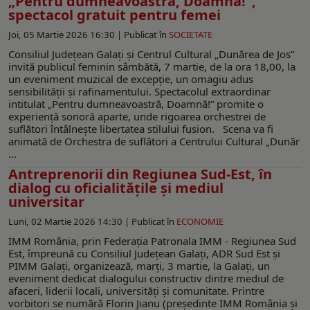
„Pentru dumneavoastră, Doamnă!”,
spectacol gratuit pentru femei
Joi, 05 Martie 2026 16:30 |
Publicat în
SOCIETATE
Consiliul Județean Galați și Centrul Cultural „Dunărea de Jos”
invită publicul feminin sâmbătă, 7 martie, de la ora 18,00, la
un eveniment muzical de excepție, un omagiu adus
sensibilității și rafinamentului. Spectacolul extraordinar
intitulat „Pentru dumneavoastră, Doamnă!” promite o
experiență sonoră aparte, unde rigoarea orchestrei de
suflători întâlnește libertatea stilului fusion. Scena va fi
animată de Orchestra de suflători a Centrului Cultural „Dunăr
...
Antreprenorii din Regiunea Sud-Est, în
dialog cu oficialitățile și mediul
universitar
Luni, 02 Martie 2026 14:30 |
Publicat în
ECONOMIE
IMM România, prin Federația Patronala IMM - Regiunea Sud
Est, împreună cu Consiliul Județean Galați, ADR Sud Est și
PIMM Galați, organizează, marți, 3 martie, la Galați, un
eveniment dedicat dialogului constructiv dintre mediul de
afaceri, liderii locali, universități și comunitate. Printre
vorbitori se numără Florin Jianu (președinte IMM România și