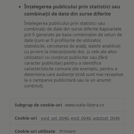
Înțelegerea publicului prin statistici sau
combinații de date din surse diferite
Înțelegerea publicului prin statistici sau
combinații de date din surse diferite Rapoartele
pot fi generate pe baza combinației de seturi de
date (cum ar fi profilurile de utilizator,
statisticile, cercetarea de piață, datele analitice)
cu privire la interacțiunile dvs. și cele ale altor
utilizatori cu conținut publicitar sau (fără
caracter publicitar) pentru a identifica
caracteristicile comune (de exemplu, pentru a
determina care audiențe țintă sunt mai receptive
la o campanie publicitară sau la un anumit
conținut).
Măsurare
www.viata-libera.ro
și
analiză
evid_set_0046
,
evid_0046
,
adptset_0046
Primare