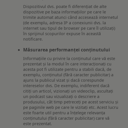
Dispozitivul dvs. poate fi diferențiat de alte
dispozitive pe baza informațiilor pe care le
trimite automat atunci când accesează internetul
(de exemplu, adresa IP a conexiunii dvs. la
internet sau tipul de browser pe care îl utilizați)
în sprijinul scopurilor expuse în această
notificare.
Măsurarea performanței conținutului
Informațiile cu privire la conținutul care vă este
prezentat și la modul în care interacționați cu
acesta pot fi utilizate pentru a stabili dacă, de
exemplu, conținutul (fără caracter publicitar) a
ajuns la publicul vizat și dacă corespunde
intereselor dvs. De exemplu, indiferent dacă
citiți un articol, vizionați un videoclip, ascultați
un podcast sau vizualizați o descriere a
produsului, cât timp petreceți pe acest serviciu și
pe paginile web pe care le vizitați etc. Acest lucru
este foarte util pentru a înțelege relevanța
conținutului (fără caracter publicitar) care vă
este prezentat.