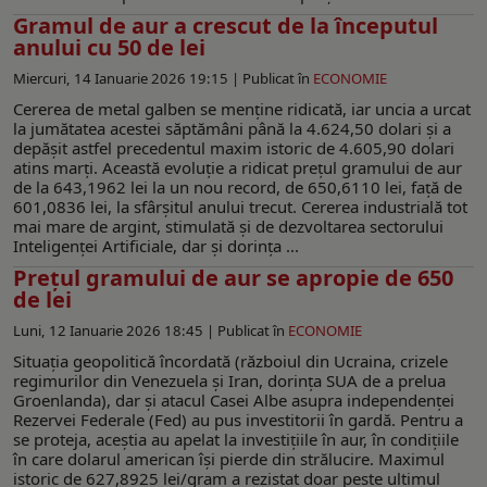
Gramul de aur a crescut de la începutul
anului cu 50 de lei
Miercuri, 14 Ianuarie 2026 19:15 |
Publicat în
ECONOMIE
Cererea de metal galben se menține ridicată, iar uncia a urcat
la jumătatea acestei săptămâni până la 4.624,50 dolari și a
depășit astfel precedentul maxim istoric de 4.605,90 dolari
atins marți. Această evoluție a ridicat prețul gramului de aur
de la 643,1962 lei la un nou record, de 650,6110 lei, față de
601,0836 lei, la sfârșitul anului trecut. Cererea industrială tot
mai mare de argint, stimulată și de dezvoltarea sectorului
Inteligenței Artificiale, dar și dorința ...
Prețul gramului de aur se apropie de 650
de lei
Luni, 12 Ianuarie 2026 18:45 |
Publicat în
ECONOMIE
Situația geopolitică încordată (războiul din Ucraina, crizele
regimurilor din Venezuela și Iran, dorința SUA de a prelua
Groenlanda), dar și atacul Casei Albe asupra independenței
Rezervei Federale (Fed) au pus investitorii în gardă. Pentru a
se proteja, aceştia au apelat la investițiile în aur, în condițiile
în care dolarul american își pierde din strălucire. Maximul
istoric de 627,8925 lei/gram a rezistat doar peste ultimul