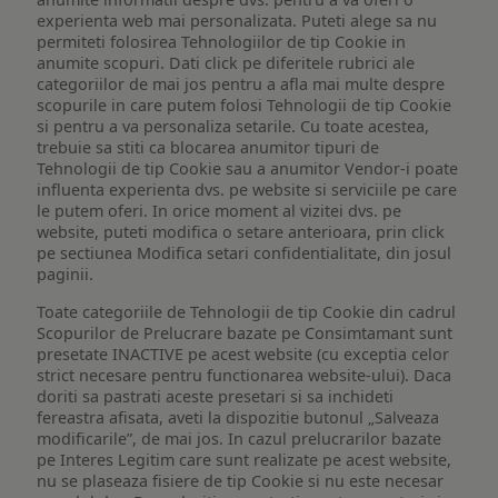
experienta web mai personalizata. Puteti alege sa nu
permiteti folosirea Tehnologiilor de tip Cookie in
anumite scopuri. Dati click pe diferitele rubrici ale
categoriilor de mai jos pentru a afla mai multe despre
scopurile in care putem folosi Tehnologii de tip Cookie
si pentru a va personaliza setarile. Cu toate acestea,
trebuie sa stiti ca blocarea anumitor tipuri de
Tehnologii de tip Cookie sau a anumitor Vendor-i poate
influenta experienta dvs. pe website si serviciile pe care
le putem oferi. In orice moment al vizitei dvs. pe
website, puteti modifica o setare anterioara, prin click
pe sectiunea Modifica setari confidentialitate, din josul
paginii.
Toate categoriile de Tehnologii de tip Cookie din cadrul
Scopurilor de Prelucrare bazate pe Consimtamant sunt
presetate INACTIVE pe acest website (cu exceptia celor
strict necesare pentru functionarea website-ului). Daca
doriti sa pastrati aceste presetari si sa inchideti
fereastra afisata, aveti la dispozitie butonul „Salveaza
modificarile”, de mai jos. In cazul prelucrarilor bazate
pe Interes Legitim care sunt realizate pe acest website,
nu se plaseaza fisiere de tip Cookie si nu este necesar