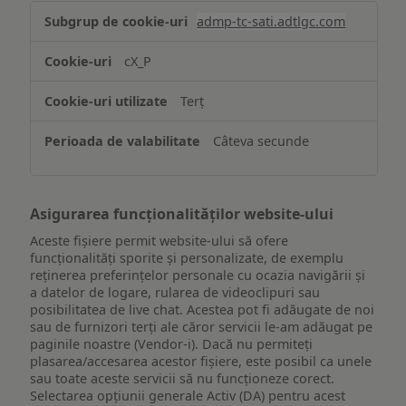
Stocarea
admp-tc-sati.adtlgc.com
și/sau
accesarea
cX_P
informațiilor
de
Terț
pe
un
Câteva secunde
dispozitiv
Asigurarea funcționalităților website-ului
Aceste fișiere permit website-ului să ofere
funcționalități sporite și personalizate, de exemplu
reţinerea preferinţelor personale cu ocazia navigării și
a datelor de logare, rularea de videoclipuri sau
posibilitatea de live chat. Acestea pot fi adăugate de noi
sau de furnizori terți ale căror servicii le-am adăugat pe
paginile noastre (Vendor-i). Dacă nu permiteți
plasarea/accesarea acestor fișiere, este posibil ca unele
sau toate aceste servicii să nu funcționeze corect.
Selectarea opțiunii generale Activ (DA) pentru acest