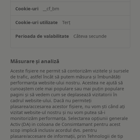
website-
__cf_bm
ului
Terț
Câteva secunde
Măsurare și analiză
Aceste fișiere ne permit să contorizăm vizitele și sursele
de trafic, astfel încât să putem măsura și îmbunătăți
performanța website-ului nostru. Acestea ne ajută să
cunoaștem cele mai populare sau mai puțin populare
pagini și să vedem cum se deplasează vizitatorii în
cadrul website-ului. Dacă nu permiteți
plasarea/accesarea acestor fișiere, nu vom ști când ați
vizitat website-ul nostru și nu vom putea să-i
monitorizăm performanța. Selectarea opțiunii generale
Activ (DA) in coloana de Consimtamant pentru acest
scop implică inclusiv acordul dvs. pentru
plasare/accesare de informații, prin Tehnologii de tip