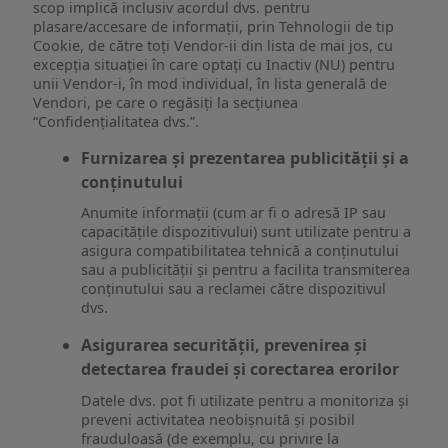
scop implică inclusiv acordul dvs. pentru
plasare/accesare de informații, prin Tehnologii de tip
Cookie, de către toți Vendor-ii din lista de mai jos, cu
excepția situației în care optați cu Inactiv (NU) pentru
unii Vendor-i, în mod individual, în lista generală de
Vendori, pe care o regăsiți la secțiunea
“Confidențialitatea dvs.”.
Furnizarea și prezentarea publicității și a
conținutului
Anumite informații (cum ar fi o adresă IP sau
capacitățile dispozitivului) sunt utilizate pentru a
asigura compatibilitatea tehnică a conținutului
sau a publicității și pentru a facilita transmiterea
conținutului sau a reclamei către dispozitivul
dvs.
Asigurarea securității, prevenirea și
detectarea fraudei și corectarea erorilor
Datele dvs. pot fi utilizate pentru a monitoriza și
preveni activitatea neobișnuită și posibil
frauduloasă (de exemplu, cu privire la