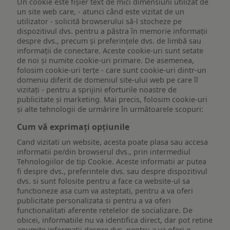
Un cookie este fişier text de mici dimensiuni utilizat de
un site web care, - atunci când este vizitat de un
utilizator - solicită browserului să-l stocheze pe
dispozitivul dvs. pentru a păstra în memorie informații
despre dvs., precum și preferințele dvs. de limbă sau
informații de conectare. Aceste cookie-uri sunt setate
de noi și numite cookie-uri primare. De asemenea,
folosim cookie-uri terțe - care sunt cookie-uri dintr-un
domeniu diferit de domeniul site-ului web pe care îl
vizitați - pentru a sprijini eforturile noastre de
publicitate și marketing. Mai precis, folosim cookie-uri
și alte tehnologii de urmărire în următoarele scopuri:
Cum vă exprimați opțiunile
Cand vizitati un website, acesta poate plasa sau accesa
informatii pe/din browserul dvs., prin intermediul
Tehnologiilor de tip Cookie. Aceste informatii ar putea
fi despre dvs., preferintele dvs. sau despre dispozitivul
dvs. si sunt folosite pentru a face ca website-ul sa
functioneze asa cum va asteptati, pentru a va oferi
publicitate personalizata si pentru a va oferi
functionalitati aferente retelelor de socializare. De
obicei, informatiile nu va identifica direct, dar pot retine
anumite informatii despre dvs. pentru a va oferi o