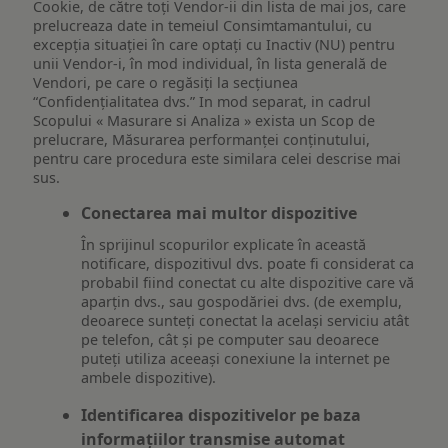
Cookie, de către toți Vendor-ii din lista de mai jos, care
prelucreaza date in temeiul Consimtamantului, cu
excepția situației în care optați cu Inactiv (NU) pentru
unii Vendor-i, în mod individual, în lista generală de
Vendori, pe care o regăsiți la secțiunea
“Confidențialitatea dvs.” In mod separat, in cadrul
Scopului « Masurare si Analiza » exista un Scop de
prelucrare, Măsurarea performanței conținutului,
pentru care procedura este similara celei descrise mai
sus.
Conectarea mai multor dispozitive
În sprijinul scopurilor explicate în această
notificare, dispozitivul dvs. poate fi considerat ca
probabil fiind conectat cu alte dispozitive care vă
aparțin dvs., sau gospodăriei dvs. (de exemplu,
deoarece sunteți conectat la același serviciu atât
pe telefon, cât și pe computer sau deoarece
puteți utiliza aceeași conexiune la internet pe
ambele dispozitive).
Identificarea dispozitivelor pe baza
informațiilor transmise automat