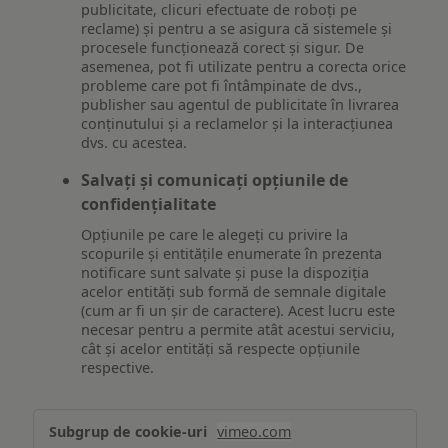
publicitate, clicuri efectuate de roboți pe
reclame) și pentru a se asigura că sistemele și
procesele funcționează corect și sigur. De
asemenea, pot fi utilizate pentru a corecta orice
probleme care pot fi întâmpinate de dvs.,
publisher sau agentul de publicitate în livrarea
conținutului și a reclamelor și la interacțiunea
dvs. cu acestea.
Salvați și comunicați opțiunile de
confidențialitate
Opțiunile pe care le alegeți cu privire la
scopurile și entitățile enumerate în prezenta
notificare sunt salvate și puse la dispoziția
acelor entități sub formă de semnale digitale
(cum ar fi un șir de caractere). Acest lucru este
necesar pentru a permite atât acestui serviciu,
cât și acelor entități să respecte opțiunile
respective.
Asigurarea
vimeo.com
funcționalităților