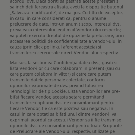
acordul dvs. Daca doriti sa pastrati aceste presetari si
sa inchideti fereastra afisata, aveti la dispozitie butonul
„Salveaza modificarile”, de mai jos. Cu titlu de exceptie,
in cazul in care considerati ca, pentru o anume
prelucrare de date, intr-un anumit scop, interesul dvs.
prevaleaza interesului legitim al Vendor-ului respectiv,
va puteti exercita dreptul de opozitie la prelucrare, prin
accesarea politicii de confidentialitate a Vendor-ului in
cauza (prin click pe linkul aferent acesteia) si
transmiterea cererii sale direct Vendor-ului respectiv.
Mai sus, la sectiunea Confidențialitatea dvs., gasiti si
lista Vendor-ilor cu care colaboram in prezent (sau cu
care putem colabora in viitor) si catre care putem
transmite datele personale colectate, conform
optiunilor exprimate de dvs. privind folosirea
Tehnologiilor de tip Cookie. Lista Vendor-ilor are pre-
bifat fiecare Vendor, aceasta setare permitand
transmiterea optiunii dvs. de consimtamant pentru
fiecare Vendor, fie ca este pozitiva sau negativa. In
cazul in care optati sa bifati unul dintre Vendor-i, va
exprimati acordul ca acestui Vendor sa ii fie transmise
optiunile dvs. de consimtamant pentru toate Scopurile
de Prelucrare ale Vendor-ului respectiv, utilizate pe