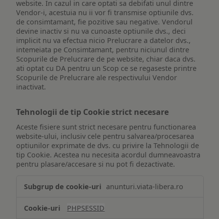
website. In cazul in care optati sa debifati unul dintre
Vendor-i, acestuia nu ii vor fi transmise optiunile dvs.
de consimtamant, fie pozitive sau negative. Vendorul
devine inactiv si nu va cunoaste optiunile dvs., deci
implicit nu va efectua nicio Prelucrare a datelor dvs.,
intemeiata pe Consimtamant, pentru niciunul dintre
Scopurile de Prelucrare de pe website, chiar daca dvs.
ati optat cu DA pentru un Scop ce se regaseste printre
Scopurile de Prelucrare ale respectivului Vendor
inactivat.
Tehnologii de tip Cookie strict necesare
Aceste fisiere sunt strict necesare pentru functionarea
website-ului, inclusiv cele pentru salvarea/procesarea
optiunilor exprimate de dvs. cu privire la Tehnologii de
tip Cookie. Acestea nu necesita acordul dumneavoastra
pentru plasare/accesare si nu pot fi dezactivate.
Tehnologii
anunturi.viata-libera.ro
de
tip
PHPSESSID
Cookie