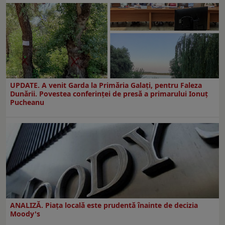
UPDATE. A venit Garda la Primăria Galaţi, pentru Faleza
Dunării. Povestea conferinţei de presă a primarului Ionuţ
Pucheanu
ANALIZĂ. Piața locală este prudentă înainte de decizia
Moody's