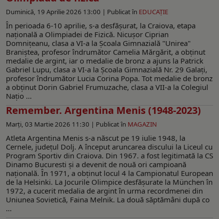
Duminică, 19 Aprilie 2026 13:00 |
Publicat în
EDUCAŢIE
În perioada 6-10 aprilie, s-a desfășurat, la Craiova, etapa
națională a Olimpiadei de Fizică. Nicușor Ciprian
Domnițeanu, clasa a VI-a la Școala Gimnazială "Unirea"
Braniștea, profesor îndrumător Camelia Mărgărit, a obţinut
medalie de argint, iar o medalie de bronz a ajuns la Patrick
Gabriel Lupu, clasa a VI-a la Școala Gimnazială Nr. 29 Galați,
profesor îndrumător Lucia Corina Popa. Tot medalie de bronz
a obținut Dorin Gabriel Frumuzache, clasa a VII-a la Colegiul
Națio ...
Remember. Argentina Menis (1948-2023)
Marți, 03 Martie 2026 11:30 |
Publicat în
MAGAZIN
Atleta Argentina Menis s-a născut pe 19 iulie 1948, la
Cernele, județul Dolj. A început aruncarea discului la Liceul cu
Program Sportiv din Craiova. Din 1967. a fost legitimată la CS
Dinamo Bucuresti și a devenit de nouă ori campioană
națională. În 1971, a obținut locul 4 la Campionatul European
de la Helsinki. La Jocurile Olimpice desfășurate la München în
1972, a cucerit medalia de argint în urma recordmenei din
Uniunea Sovietică, Faina Melnik. La două săptămâni după co
...