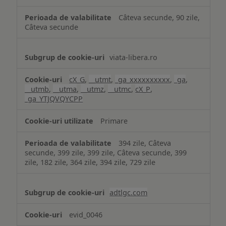
Câteva secunde, 90 zile,
Câteva secunde
viata-libera.ro
cX_G
,
__utmt
,
_ga_xxxxxxxxxx
,
_ga
,
__utmb
,
__utma
,
__utmz
,
__utmc
,
cX_P
,
_ga_YTJQVQYCPP
Primare
394 zile, Câteva
secunde, 399 zile, 399 zile, Câteva secunde, 399
zile, 182 zile, 364 zile, 394 zile, 729 zile
adtlgc.com
evid_0046