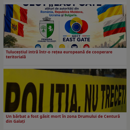
Tuluceștiul intră într-o rețea europeană de cooperare
teritorială
Un bărbat a fost găsit mort în zona Drumului de Centură
din Galați