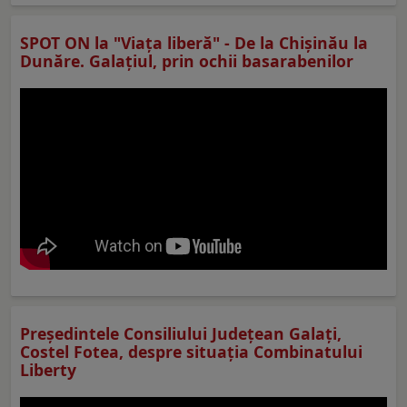
SPOT ON la "Viaţa liberă" - De la Chișinău la
Dunăre. Galațiul, prin ochii basarabenilor
Preşedintele Consiliului Judeţean Galaţi,
Costel Fotea, despre situaţia Combinatului
Liberty