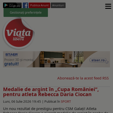
≡
Publica Anunt
Anunturi
Gestionați preferințele
Abonează-te la acest feed RSS
Medalie de argint în „Cupa României“,
pentru atleta Rebecca Daria Ciocan
Luni, 06 Iulie 2026 19:45 |
Publicat în
SPORT
Un nou rezultat de prestigiu pentru CSM Galați! Atleta
Rebecca Daria Ciocan a cucerit medalia de argint în proba de