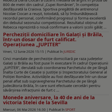
800 de metri din cadrul „Cupei României“, în competiția
desfășurată la Craiova. Sportiva pregătită de antrenorul
Nicolae Ciocan a reușit, totodată, să își îmbunătățească
recordul personal, confirmând progresul și forma excelentă
din debutul sezonului competițional. Rezultatul obținut de
Rebecca reprezintă o nouă confirmare a valorii școlii gălăț ...
Percheziții domiciliare în Galați și Brăila,
într-un dosar de furt calificat.
Operaţiunea „JUPITER”
Vineri, 12 Iunie 2026 15:15 |
Publicat în
JURIDIC
Cinci mandate de percheziție domiciliară pe raza județelor
Galați și Brăila au fost puse în executare în cadrul Operațiunii
„JUPITER”, derulată sub coordonarea Parchetului de pe lângă
Înalta Curte de Casație și Justiție și Inspectoratului General al
Poliției Române. Activitățile au fost desfășurate într-un dosar
penal aflat sub supravegherea Parchetului de pe lângă
Judecătoria Brăila, în care sunt efectuate cercetări pentru
săvârșirea infracțiunii de furt c ...
Monede aniversare, la 40 de ani de la
victoria Stelei de la Sevilla
Miercuri, 06 Mai 2026 16:30 |
Publicat în
SPORT