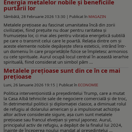
Energia metalelor nobile și beneficiile
purtării lor
Sâmbătă, 28 Februarie 2026 13:30 |
Publicat în
MAGAZIN
Metalele prețioase au fascinat umanitatea încă din zorii
civilizației, fiind prețuite nu doar pentru raritatea și
frumusețea lor, ci mai ales pentru vibrația energetică subtilă
pe care o transmit celui care le poartă. Relația dintre om și
aceste elemente nobile depășește sfera esteticii, intrând într-
un domeniu în care proprietățile fizice se împletesc armonios
cu cele spirituale. Aurul ocupă locul central în această ierarhie
spirituală, fiind considerat un simbol păm ...
Metalele prețioase sunt din ce în ce mai
prețioase
Luni, 26 Ianuarie 2026 19:15 |
Publicat în
ECONOMIE
Politica intervenționistă a președintelui Trump, care a mutat
la Casa Albă tehnicile sale de negociere comercială și de troc,
în detrimentul politicii și diplomației clasice, a diminuat rolul
de refugiu al dolarului american și a impulsionat achiziția
altor active considerate sigure, așa cum sunt metalele
prețioase sau francul elvețian și yenul japonez. Aurul,
principalul activ de refugiu, a depășit de la finalul lui 2024,
înainte de începerea noului mandat al președintelui ...