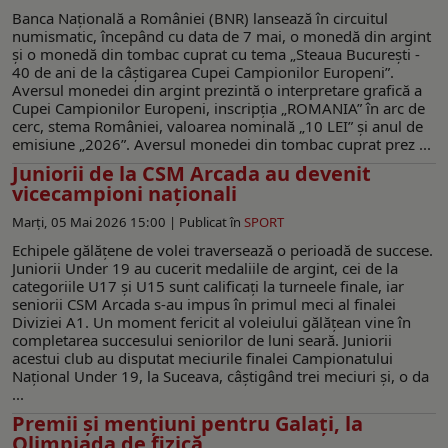
Banca Națională a României (BNR) lansează în circuitul
numismatic, începând cu data de 7 mai, o monedă din argint
și o monedă din tombac cuprat cu tema „Steaua București -
40 de ani de la câștigarea Cupei Campionilor Europeni”.
Aversul monedei din argint prezintă o interpretare grafică a
Cupei Campionilor Europeni, inscripția „ROMANIA” în arc de
cerc, stema României, valoarea nominală „10 LEI” și anul de
emisiune „2026”. Aversul monedei din tombac cuprat prez ...
Juniorii de la CSM Arcada au devenit
vicecampioni naţionali
Marți, 05 Mai 2026 15:00 |
Publicat în
SPORT
Echipele gălățene de volei traversează o perioadă de succese.
Juniorii Under 19 au cucerit medaliile de argint, cei de la
categoriile U17 și U15 sunt calificați la turneele finale, iar
seniorii CSM Arcada s-au impus în primul meci al finalei
Diviziei A1. Un moment fericit al voleiului gălățean vine în
completarea succesului seniorilor de luni seară. Juniorii
acestui club au disputat meciurile finalei Campionatului
Național Under 19, la Suceava, câștigând trei meciuri și, o da
...
Premii și mențiuni pentru Galați, la
Olimpiada de fizică