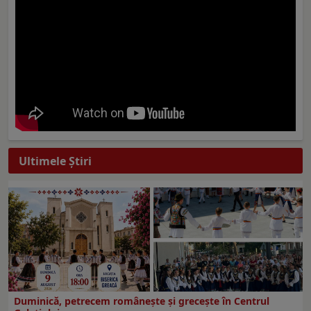
Ultimele Ştiri
Duminică, petrecem româneşte şi greceşte în Centrul