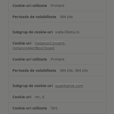
strict
Primare
necesare
364 zile
viata-libera.ro
OptanonConsent
,
OptanonAlertBoxClosed
Primare
364 zile, 364 zile
quantserve.com
mc, d
Terț