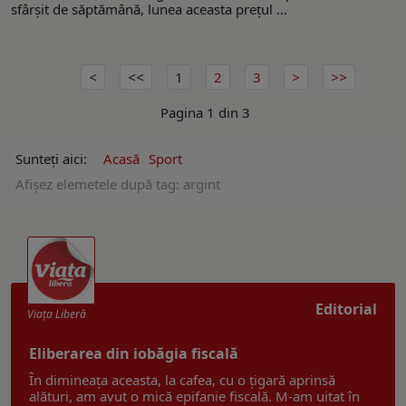
sfârșit de săptămână, lunea aceasta prețul ...
1
2
3
Pagina 1 din 3
Sunteți aici:
Acasă
Sport
Afişez elemetele după tag: argint
Editorial
Viaţa Liberă
Eliberarea din iobăgia fiscală
În dimineața aceasta, la cafea, cu o țigară aprinsă
alături, am avut o mică epifanie fiscală. M-am uitat în