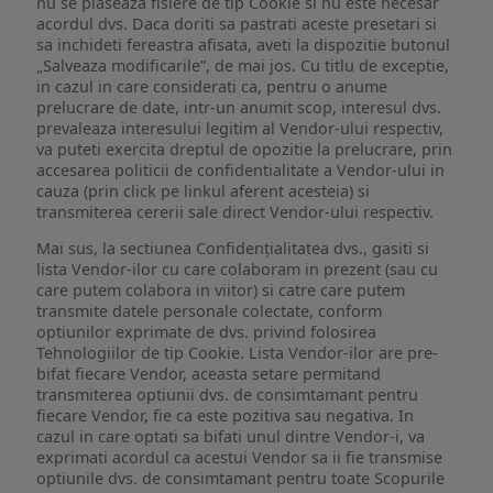
nu se plaseaza fisiere de tip Cookie si nu este necesar
acordul dvs. Daca doriti sa pastrati aceste presetari si
sa inchideti fereastra afisata, aveti la dispozitie butonul
„Salveaza modificarile”, de mai jos. Cu titlu de exceptie,
in cazul in care considerati ca, pentru o anume
prelucrare de date, intr-un anumit scop, interesul dvs.
prevaleaza interesului legitim al Vendor-ului respectiv,
va puteti exercita dreptul de opozitie la prelucrare, prin
accesarea politicii de confidentialitate a Vendor-ului in
cauza (prin click pe linkul aferent acesteia) si
transmiterea cererii sale direct Vendor-ului respectiv.
Mai sus, la sectiunea Confidențialitatea dvs., gasiti si
lista Vendor-ilor cu care colaboram in prezent (sau cu
care putem colabora in viitor) si catre care putem
transmite datele personale colectate, conform
optiunilor exprimate de dvs. privind folosirea
Tehnologiilor de tip Cookie. Lista Vendor-ilor are pre-
bifat fiecare Vendor, aceasta setare permitand
transmiterea optiunii dvs. de consimtamant pentru
fiecare Vendor, fie ca este pozitiva sau negativa. In
cazul in care optati sa bifati unul dintre Vendor-i, va
exprimati acordul ca acestui Vendor sa ii fie transmise
optiunile dvs. de consimtamant pentru toate Scopurile