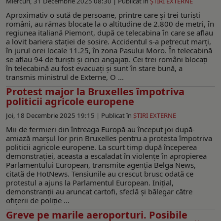
Miercuri, 31 Decembrie 2025 08:30 |
Publicat în
ŞTIRI EXTERNE
Aproximativ o sută de persoane, printre care şi trei turişti
români, au rămas blocate la o altitudine de 2.800 de metri, în
regiunea italiană Piemont, după ce telecabina în care se aflau
a lovit bariera stației de sosire. Accidentul s-a petrecut marți,
în jurul orei locale 11.25, în zona Pasului Moro. În telecabină
se aflau 94 de turiști și cinci angajați. Cei trei români blocați
în telecabină au fost evacuați și sunt în stare bună, a
transmis ministrul de Externe, O ...
Protest major la Bruxelles împotriva
politicii agricole europene
Joi, 18 Decembrie 2025 19:15 |
Publicat în
ŞTIRI EXTERNE
Mii de fermieri din întreaga Europă au început joi după-
amiază marșul lor prin Bruxelles pentru a protesta împotriva
politicii agricole europene. La scurt timp după începerea
demonstrației, aceasta a escaladat în violențe în apropierea
Parlamentului European, transmite agenția Belga News,
citată de HotNews. Tensiunile au crescut brusc odată ce
protestul a ajuns la Parlamentul European. Inițial,
demonstranții au aruncat cartofi, sfeclă și bălegar către
ofițerii de poliție ...
Greve pe marile aeroporturi. Posibile