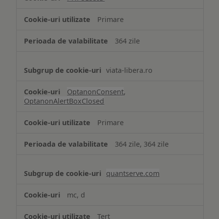
Cookie
strict
Primare
necesare
364 zile
viata-libera.ro
OptanonConsent
,
OptanonAlertBoxClosed
Primare
364 zile, 364 zile
quantserve.com
mc, d
Terț