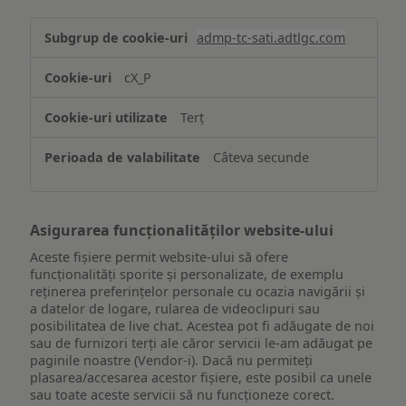
Stocarea
admp-tc-sati.adtlgc.com
și/sau
accesarea
cX_P
informațiilor
de
Terț
pe
un
Câteva secunde
dispozitiv
Asigurarea funcționalităților website-ului
Aceste fișiere permit website-ului să ofere
funcționalități sporite și personalizate, de exemplu
reţinerea preferinţelor personale cu ocazia navigării și
a datelor de logare, rularea de videoclipuri sau
posibilitatea de live chat. Acestea pot fi adăugate de noi
sau de furnizori terți ale căror servicii le-am adăugat pe
paginile noastre (Vendor-i). Dacă nu permiteți
plasarea/accesarea acestor fișiere, este posibil ca unele
sau toate aceste servicii să nu funcționeze corect.