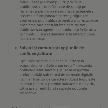
frauduloasă (de exemplu, cu privire la
publicitate, clicuri efectuate de roboți pe
reclame) și pentru a se asigura că sistemele și
procesele funcționează corect și sigur. De
asemenea, pot fi utilizate pentru a corecta orice
probleme care pot fi întâmpinate de dvs.,
publisher sau agentul de publicitate în livrarea
conținutului și a reclamelor și la interacțiunea
dvs. cu acestea.
Salvați și comunicați opțiunile de
confidențialitate
Opțiunile pe care le alegeți cu privire la
scopurile și entitățile enumerate în prezenta
notificare sunt salvate și puse la dispoziția
acelor entități sub formă de semnale digitale
(cum ar fi un șir de caractere). Acest lucru este
necesar pentru a permite atât acestui serviciu,
cât și acelor entități să respecte opțiunile
respective.
Asigurarea