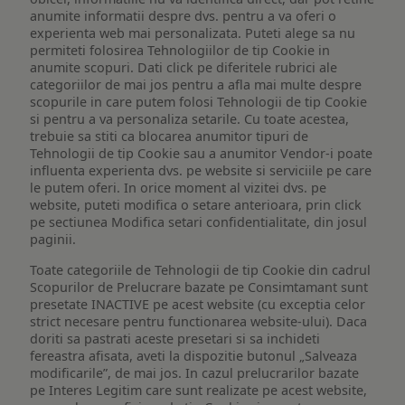
anumite informatii despre dvs. pentru a va oferi o
experienta web mai personalizata. Puteti alege sa nu
permiteti folosirea Tehnologiilor de tip Cookie in
anumite scopuri. Dati click pe diferitele rubrici ale
categoriilor de mai jos pentru a afla mai multe despre
scopurile in care putem folosi Tehnologii de tip Cookie
si pentru a va personaliza setarile. Cu toate acestea,
trebuie sa stiti ca blocarea anumitor tipuri de
Tehnologii de tip Cookie sau a anumitor Vendor-i poate
influenta experienta dvs. pe website si serviciile pe care
le putem oferi. In orice moment al vizitei dvs. pe
website, puteti modifica o setare anterioara, prin click
pe sectiunea Modifica setari confidentialitate, din josul
paginii.
Toate categoriile de Tehnologii de tip Cookie din cadrul
Scopurilor de Prelucrare bazate pe Consimtamant sunt
presetate INACTIVE pe acest website (cu exceptia celor
strict necesare pentru functionarea website-ului). Daca
doriti sa pastrati aceste presetari si sa inchideti
fereastra afisata, aveti la dispozitie butonul „Salveaza
modificarile”, de mai jos. In cazul prelucrarilor bazate
pe Interes Legitim care sunt realizate pe acest website,