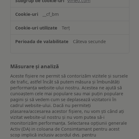
vimeo.com
funcționalităților
website-
__cf_bm
ului
Terț
Câteva secunde
Măsurare și analiză
Aceste fișiere ne permit să contorizăm vizitele și sursele
de trafic, astfel încât să putem măsura și îmbunătăți
performanța website-ului nostru. Acestea ne ajută să
cunoaștem cele mai populare sau mai puțin populare
pagini și să vedem cum se deplasează vizitatorii în
cadrul website-ului. Dacă nu permiteți
plasarea/accesarea acestor fișiere, nu vom ști când ați
vizitat website-ul nostru și nu vom putea să-i
monitorizăm performanța. Selectarea opțiunii generale
Activ (DA) in coloana de Consimtamant pentru acest
scop implică inclusiv acordul dvs. pentru