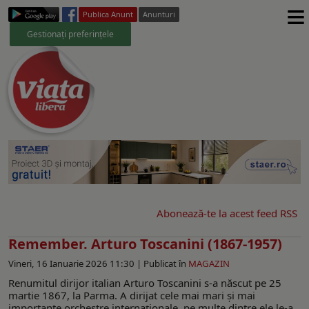
≡
Publica Anunt
Anunturi
Gestionați preferințele
Abonează-te la acest feed RSS
Remember. Arturo Toscanini (1867-1957)
Vineri, 16 Ianuarie 2026 11:30 |
Publicat în
MAGAZIN
Renumitul dirijor italian Arturo Toscanini s-a născut pe 25
martie 1867, la Parma. A dirijat cele mai mari şi mai
importante orchestre internaţionale, pe multe dintre ele le-a