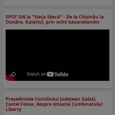
SPOT ON la "Viaţa liberă" - De la Chișinău la
Dunăre. Galațiul, prin ochii basarabenilor
Preşedintele Consiliului Judeţean Galaţi,
Costel Fotea, despre situaţia Combinatului
Liberty