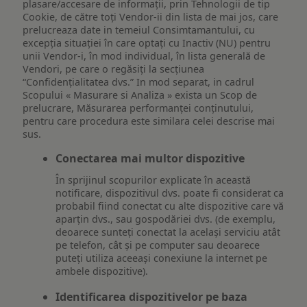
plasare/accesare de informații, prin Tehnologii de tip
Cookie, de către toți Vendor-ii din lista de mai jos, care
prelucreaza date in temeiul Consimtamantului, cu
excepția situației în care optați cu Inactiv (NU) pentru
unii Vendor-i, în mod individual, în lista generală de
Vendori, pe care o regăsiți la secțiunea
“Confidențialitatea dvs.” In mod separat, in cadrul
Scopului « Masurare si Analiza » exista un Scop de
prelucrare, Măsurarea performanței conținutului,
pentru care procedura este similara celei descrise mai
sus.
Conectarea mai multor dispozitive
În sprijinul scopurilor explicate în această
notificare, dispozitivul dvs. poate fi considerat ca
probabil fiind conectat cu alte dispozitive care vă
aparțin dvs., sau gospodăriei dvs. (de exemplu,
deoarece sunteți conectat la același serviciu atât
pe telefon, cât și pe computer sau deoarece
puteți utiliza aceeași conexiune la internet pe
ambele dispozitive).
Identificarea dispozitivelor pe baza