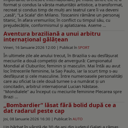
format şi condus la vârsta maturităţii artistice, a transformat,
recreat şi condus timp de mulţi ani teatrul care îi va deveni
„casă”, ”La Scala” din Milano. Toscanini rămâne un personaj
titanic, în afara vremurilor, în conflict cu timpul său, cu
prejudecăţile, conformismul şi aplatizarea. Aseme ...
Aventura braziliană a unui arbitru
internațional gălățean
Vineri, 16 Ianuarie 2026 12:00 |
Publicat în
SPORT
În ultimele zile ale anului trecut, în Brazilia s-au desfășurat
meciurile a două competiții de anvergură: Campionatul
Mondial al Cluburilor, feminin și masculin. Mai întâi au avut
loc întrecerile feminine, la Sao Paulo, iar la scurt timp s-au
desfăşurat și cele masculine. Între numeroasele personalități
care au oficiat la cele două turnee s-a numărat și un
concitadin, arbitrul internațional Lucian Năstase.
"Mondialele" au început cu meciurile feminine Plecarea spre
Brazi ...
„Bombardier” lăsat fără bolid după ce a
dat radarul peste cap
Joi, 08 Ianuarie 2026 16:30 |
Publicat în
AUTO
Un bărbat în vârstă de 30 de ani din județul Galați a rămas