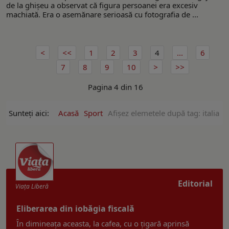
de la ghișeu a observat că figura persoanei era excesiv
machiată. Era o asemănare serioasă cu fotografia de ...
1
2
3
4
...
6
7
8
9
10
Pagina 4 din 16
Sunteți aici:
Acasă
Sport
Afişez elemetele după tag: italia
Editorial
Viaţa Liberă
Eliberarea din iobăgia fiscală
În dimineața aceasta, la cafea, cu o țigară aprinsă