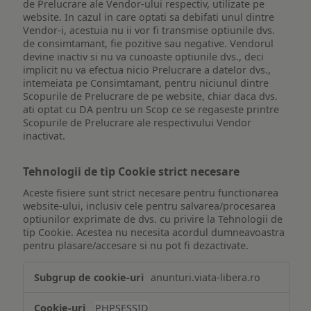
de Prelucrare ale Vendor-ului respectiv, utilizate pe
website. In cazul in care optati sa debifati unul dintre
Vendor-i, acestuia nu ii vor fi transmise optiunile dvs.
de consimtamant, fie pozitive sau negative. Vendorul
devine inactiv si nu va cunoaste optiunile dvs., deci
implicit nu va efectua nicio Prelucrare a datelor dvs.,
intemeiata pe Consimtamant, pentru niciunul dintre
Scopurile de Prelucrare de pe website, chiar daca dvs.
ati optat cu DA pentru un Scop ce se regaseste printre
Scopurile de Prelucrare ale respectivului Vendor
inactivat.
Tehnologii de tip Cookie strict necesare
Aceste fisiere sunt strict necesare pentru functionarea
website-ului, inclusiv cele pentru salvarea/procesarea
optiunilor exprimate de dvs. cu privire la Tehnologii de
tip Cookie. Acestea nu necesita acordul dumneavoastra
pentru plasare/accesare si nu pot fi dezactivate.
Tehnologii
anunturi.viata-libera.ro
de
tip
PHPSESSID