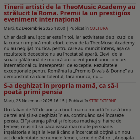
Tinerii artiști de la TheoMusic Academy au
strălucit la Roma. Premii la un prestigios
eveniment internaţional
Marți, 02 Decembrie 2025 18:00 |
Publicat în
CULTURA
Chiar dacă anul școlar este în toi, iar activitatea de zi cu zi de
la cursuri implică mult efort, elevii de la TheoMusic Academy
nu au neglijat muzica, pentru care au muncit intens, așa că
rezultatele deosebite nu au încetat să apară. Elevii de la
școala gălăţeană de muzică au cucerit juriul unui concurs
internaţional cu interepretări de excepție. Rezultatele
excepționale pentru România la „Premio Diva’s & Donne” au
demonstrat că doar talentul, fără muncă, nu ...
S-a deghizat în propria mamă, ca să-i
poată primi pensia
Marți, 25 Noiembrie 2025 16:15 |
Publicat în
ŞTIRI EXTERNE
Un italian de 57 de ani și-a ținut mama moartă în casă timp
de trei ani și s-a deghizat în ea, continuând să-i încaseze
pensia. El își aranja părul și folosea machiaj și haine de
femeie, reușind să păcălească mai multe persoane.
Înșelătoria a ieșit la iveală când a încercat să obțină un nou
act de identitate pe numele femeii, scrie digi24.ro. „Angajata