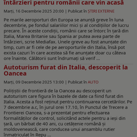
întârzieri pentru românii care vin acasă
Marți, 16 Decembrie 2025 20:00 |
Publicat în
ŞTIRI EXTERNE
Pe marile aeroporturi din Europa se anunță greve în luna
decembrie, pe fondul salariilor mici și al condițiilor de lucru
precare. În aceste condiții, românii care se întorc în țară din
Italia, Marea Britanie sau Spania ar putea avea parte de
întârzieri, scrie Mediafax. Unele greve au fost anunțate din
timp, cum ar fi cele de pe aeroporturile din Italia, însă pot
exista cazuri în care acestea să fie anunțate doar cu câteva
ore înainte. Călătorii sunt îndrumați să verif ...
Autoturism furat din Italia, descoperit la
Oancea
Marți, 09 Decembrie 2025 13:00 |
Publicat în
AUTO
Poliţiştii de frontieră de la Oancea au descoperit un
autoturism care figura în bazele de date ca fiind furat din
Italia. Acesta a fost reținut pentru continuarea cercetărilor. Pe
7 decembrie a.c, în jurul orei 17.10, în Punctul de Trecere a
Frontierei Oancea, s-a prezentat pentru efectuarea
formalităţilor de control, solicitând actele pentru a ieși din
ţară, un bărbat de 40 ani, cu cetățenie română și
moldovenească, care conducea unui ansamblu rutier
înmatriculat în Repu ...