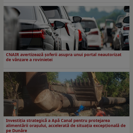
CNAIR avertizează șoferii asupra unui portal neautorizat
de vânzare a rovinietei
Investiția strategică a Apă Canal pentru protejarea
alimentării orașului, accelerată de situația excepțională de
pe Dunăre