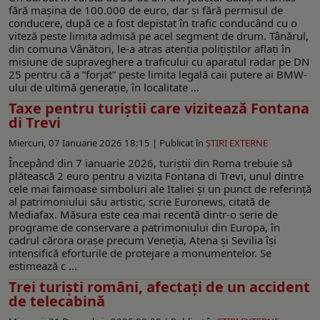
fără mașina de 100.000 de euro, dar și fără permisul de
conducere, după ce a fost depistat în trafic conducând cu o
viteză peste limita admisă pe acel segment de drum. Tânărul,
din comuna Vânători, le-a atras atenția polițiștilor aflați în
misiune de supraveghere a traficului cu aparatul radar pe DN
25 pentru că a ”forjat” peste limita legală caii putere ai BMW-
ului de ultimă generație, în localitate ...
Taxe pentru turiștii care vizitează Fontana
di Trevi
Miercuri, 07 Ianuarie 2026 18:15 |
Publicat în
ŞTIRI EXTERNE
Începând din 7 ianuarie 2026, turiștii din Roma trebuie să
plătească 2 euro pentru a vizita Fontana di Trevi, unul dintre
cele mai faimoase simboluri ale Italiei și un punct de referință
al patrimoniului său artistic, scrie Euronews, citată de
Mediafax. Măsura este cea mai recentă dintr-o serie de
programe de conservare a patrimoniului din Europa, în
cadrul cărora orașe precum Veneția, Atena și Sevilia își
intensifică eforturile de protejare a monumentelor. Se
estimează c ...
Trei turişti români, afectați de un accident
de telecabină