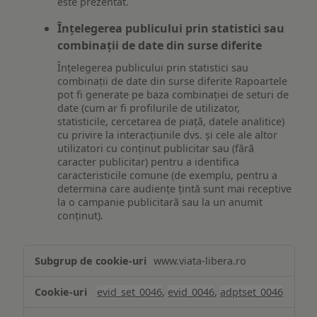
este prezentat.
Înțelegerea publicului prin statistici sau
combinații de date din surse diferite
Înțelegerea publicului prin statistici sau
combinații de date din surse diferite Rapoartele
pot fi generate pe baza combinației de seturi de
date (cum ar fi profilurile de utilizator,
statisticile, cercetarea de piață, datele analitice)
cu privire la interacțiunile dvs. și cele ale altor
utilizatori cu conținut publicitar sau (fără
caracter publicitar) pentru a identifica
caracteristicile comune (de exemplu, pentru a
determina care audiențe țintă sunt mai receptive
la o campanie publicitară sau la un anumit
conținut).
Măsurare
www.viata-libera.ro
și
analiză
evid_set_0046
,
evid_0046
,
adptset_0046