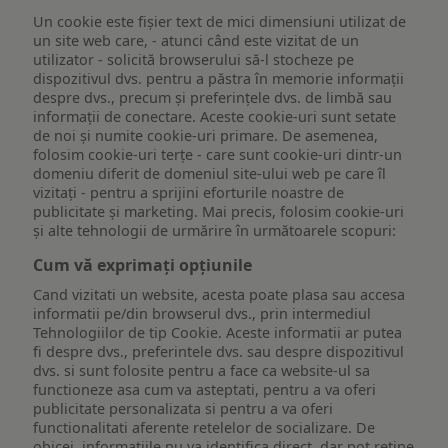
Un cookie este fişier text de mici dimensiuni utilizat de
un site web care, - atunci când este vizitat de un
utilizator - solicită browserului să-l stocheze pe
dispozitivul dvs. pentru a păstra în memorie informații
despre dvs., precum și preferințele dvs. de limbă sau
informații de conectare. Aceste cookie-uri sunt setate
de noi și numite cookie-uri primare. De asemenea,
folosim cookie-uri terțe - care sunt cookie-uri dintr-un
domeniu diferit de domeniul site-ului web pe care îl
vizitați - pentru a sprijini eforturile noastre de
publicitate și marketing. Mai precis, folosim cookie-uri
și alte tehnologii de urmărire în următoarele scopuri:
Cum vă exprimați opțiunile
Cand vizitati un website, acesta poate plasa sau accesa
informatii pe/din browserul dvs., prin intermediul
Tehnologiilor de tip Cookie. Aceste informatii ar putea
fi despre dvs., preferintele dvs. sau despre dispozitivul
dvs. si sunt folosite pentru a face ca website-ul sa
functioneze asa cum va asteptati, pentru a va oferi
publicitate personalizata si pentru a va oferi
functionalitati aferente retelelor de socializare. De
obicei, informatiile nu va identifica direct, dar pot retine