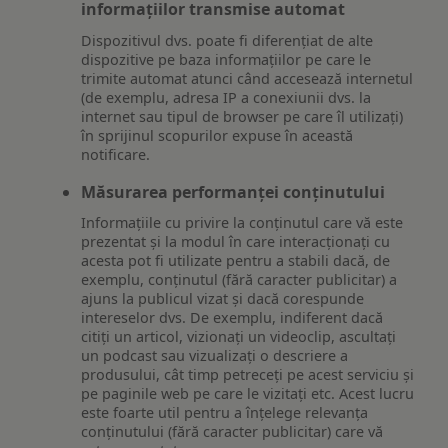
informațiilor transmise automat
Dispozitivul dvs. poate fi diferențiat de alte
dispozitive pe baza informațiilor pe care le
trimite automat atunci când accesează internetul
(de exemplu, adresa IP a conexiunii dvs. la
internet sau tipul de browser pe care îl utilizați)
în sprijinul scopurilor expuse în această
notificare.
Măsurarea performanței conținutului
Informațiile cu privire la conținutul care vă este
prezentat și la modul în care interacționați cu
acesta pot fi utilizate pentru a stabili dacă, de
exemplu, conținutul (fără caracter publicitar) a
ajuns la publicul vizat și dacă corespunde
intereselor dvs. De exemplu, indiferent dacă
citiți un articol, vizionați un videoclip, ascultați
un podcast sau vizualizați o descriere a
produsului, cât timp petreceți pe acest serviciu și
pe paginile web pe care le vizitați etc. Acest lucru
este foarte util pentru a înțelege relevanța
conținutului (fără caracter publicitar) care vă