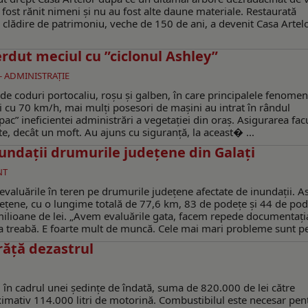
u fost rănit nimeni și nu au fost alte daune materiale. Restaurată
lădire de patrimoniu, veche de 150 de ani, a devenit Casa Artel
ierdut meciul cu ”ciclonul Ashley”
 - ADMINISTRAŢIE
d, de coduri portocaliu, roșu și galben, în care principalele fenome
 și cu 70 km/h, mai mulți posesori de mașini au intrat în rândul
c” ineficientei administrări a vegetației din oraș. Asigurarea facu
te, decât un moft. Au ajuns cu siguranță, la aceast� ...
nundații drumurile județene din Galați
NT
 evaluările în teren pe drumurile județene afectate de inundații. Ast
dețene, cu o lungime totală de 77,6 km, 83 de podețe și 44 de pod
 milioane de lei. „Avem evaluările gata, facem repede documentați
la treabă. E foarte mult de muncă. Cele mai mari probleme sunt pe 
răţă dezastrul
a, în cadrul unei ședințe de îndată, suma de 820.000 de lei către
imativ 114.000 litri de motorină. Combustibilul este necesar pen