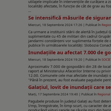
utilajele implicate în intervențiile de curățare a
localități afectate, în funcție de cât de grav au f
...
Se intensifică măsurile de sigura
Miercuri, 18 Septembrie 2024 17:26 |
Publicat în
Regio
Ca urmare a instituirii stării de alertă în județul
suplimentate cu 45 de militari din cadrul Grupăr
jandarmi constănțeni vor suplimenta forțele de or
publice în următoarele localități: Slobozia Conac
Inundaţiile au afectat 7.000 de go
Miercuri, 18 Septembrie 2024 19:20 |
Publicat în
SOCIE
Aproximativ 7.000 de gospodării din 28 de localită
raport al Ministerului Afacerilor Interne cu privi
12.00. Comunele cele mai afectate de inundații s
"Până în prezent, au fost evaluate pagubele pentr
Galațiul, lovit de inundații care s
Marți, 17 Septembrie 2024 19:40 |
Publicat în
Regional
Pagubele produse în județul Galați au fost determ
l/mp, înregistrate, în timp scurt, cu caracter de 
producând viituri rapide pe râurile mici din bazine