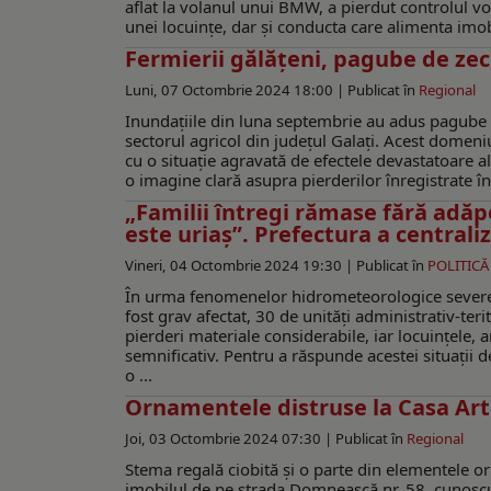
aflat la volanul unui BMW, a pierdut controlul vol
unei locuințe, dar și conducta care alimenta imobi
Fermierii gălăţeni, pagube de ze
Luni, 07 Octombrie 2024 18:00 |
Publicat în
Regional
Inundațiile din luna septembrie au adus pagube se
sectorul agricol din județul Galați. Acest domeni
cu o situație agravată de efectele devastatoare a
o imagine clară asupra pierderilor înregistrate î
„Familii întregi rămase fără adăpo
este uriaş”. Prefectura a central
Vineri, 04 Octombrie 2024 19:30 |
Publicat în
POLITICĂ
În urma fenomenelor hidrometeorologice severe 
fost grav afectat, 30 de unități administrativ-ter
pierderi materiale considerabile, iar locuințele, 
semnificativ. Pentru a răspunde acestei situații
o ...
Ornamentele distruse la Casa Arte
Joi, 03 Octombrie 2024 07:30 |
Publicat în
Regional
Stema regală ciobită și o parte din elementele o
imobilul de pe strada Domnească nr. 58, cunoscu