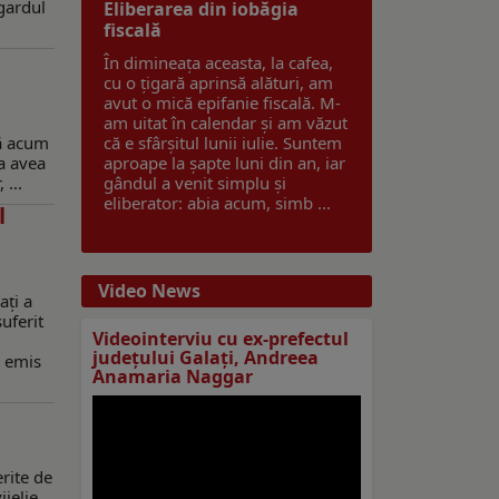
 gardul
Eliberarea din iobăgia
fiscală
În dimineața aceasta, la cafea,
cu o țigară aprinsă alături, am
avut o mică epifanie fiscală. M-
am uitat în calendar și am văzut
tă acum
că e sfârșitul lunii iulie. Suntem
 a avea
aproape la șapte luni din an, iar
...
gândul a venit simplu și
eliberator: abia acum, simb ...
l
Video News
ați a
uferit
Videointerviu cu ex-prefectul
judeţului Galaţi, Andreea
a emis
Anamaria Naggar
rite de
jelie