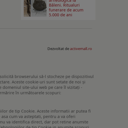
arheologică la
Băleni. Ritualuri
funerare de acum
5.000 de ani
Dezvoltat de
activemall.ro
 solicită browserului să-l stocheze pe dispozitivul
tare. Aceste cookie-uri sunt setate de noi și
domeniul site-ului web pe care îl vizitați -
 urmărire în următoarele scopuri:
lor de tip Cookie. Aceste informatii ar putea fi
e asa cum va asteptati, pentru a va oferi
 nu va identifica direct, dar pot retine anumite
Tehnologiilor de tip Cookie in anumite scopuri.