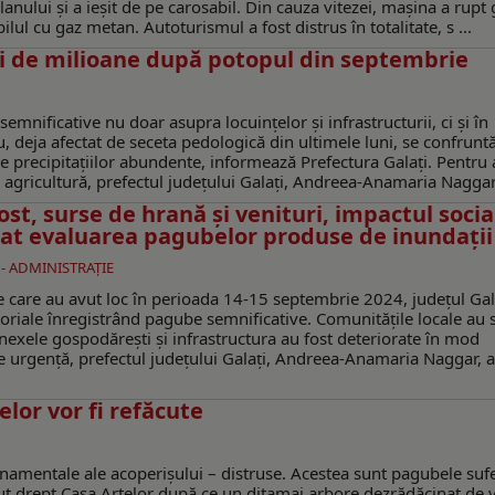
anului și a ieșit de pe carosabil. Din cauza vitezei, mașina a rupt
lul cu gaz metan. Autoturismul a fost distrus în totalitate, s ...
ci de milioane după potopul din septembrie
mnificative nu doar asupra locuințelor și infrastructurii, ci și în
u, deja afectat de seceta pedologică din ultimele luni, se confrun
le precipitațiilor abundente, informează Prefectura Galați. Pentru
n agricultură, prefectul județului Galați, Andreea-Anamaria Naggar, 
st, surse de hrană şi venituri, impactul socia
izat evaluarea pagubelor produse de inundaţii
 - ADMINISTRAŢIE
care au avut loc în perioada 14-15 septembrie 2024, județul Gal
itoriale înregistrând pagube semnificative. Comunitățile locale au s
anexele gospodărești și infrastructura au fost deteriorate în mod
 de urgență, prefectul județului Galați, Andreea-Anamaria Naggar, 
lor vor fi refăcute
rnamentale ale acoperișului – distruse. Acestea sunt pagubele sufe
t drept Casa Artelor după ce un ditamai arbore dezrădăcinat de vi