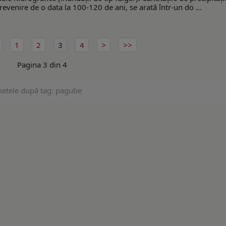
evenire de o data la 100-120 de ani, se arată într-un do ...
1
2
3
4
Pagina 3 din 4
metele după tag: pagube