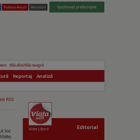
Gestionați preferințele
Publica Anunt
Anunturi
News
Bilă albă/Bilă neagră
tură
Reportaj
Analiză
eed RSS
Editorial
Viaţa Liberă
ut loc
itate,