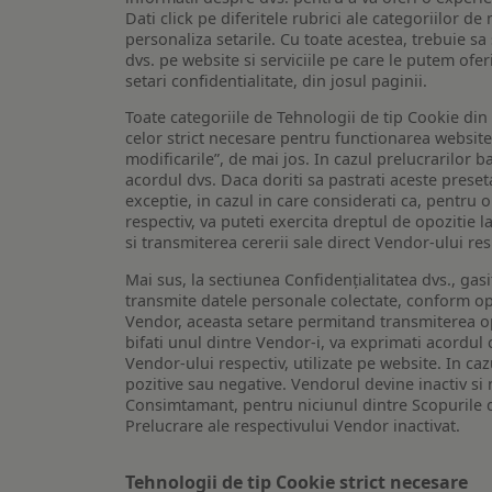
Dati click pe diferitele rubrici ale categoriilor 
personaliza setarile. Cu toate acestea, trebuie s
dvs. pe website si serviciile pe care le putem ofer
setari confidentialitate, din josul paginii.
Toate categoriile de Tehnologii de tip Cookie di
celor strict necesare pentru functionarea website-u
modificarile”, de mai jos. In cazul prelucrarilor 
acordul dvs. Daca doriti sa pastrati aceste presetar
exceptie, in cazul in care considerati ca, pentru 
respectiv, va puteti exercita dreptul de opozitie l
si transmiterea cererii sale direct Vendor-ului res
Mai sus, la sectiunea Confidențialitatea dvs., gas
transmite datele personale colectate, conform opt
Vendor, aceasta setare permitand transmiterea opt
bifati unul dintre Vendor-i, va exprimati acordul
Vendor-ului respectiv, utilizate pe website. In caz
pozitive sau negative. Vendorul devine inactiv si 
Consimtamant, pentru niciunul dintre Scopurile d
Prelucrare ale respectivului Vendor inactivat.
Tehnologii de tip Cookie strict necesare