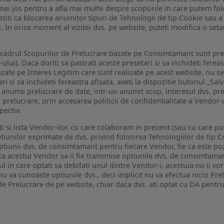
de mai jos pentru a afla mai multe despre scopurile in care putem fo
a stiti ca blocarea anumitor tipuri de Tehnologii de tip Cookie sau
i. In orice moment al vizitei dvs. pe website, puteti modifica o set
n cadrul Scopurilor de Prelucrare bazate pe Consimtamant sunt pre
lui). Daca doriti sa pastrati aceste presetari si sa inchideti fereas
bazate pe Interes Legitim care sunt realizate pe acest website, nu s
i si sa inchideti fereastra afisata, aveti la dispozitie butonul „Sal
o anume prelucrare de date, intr-un anumit scop, interesul dvs. pre
a prelucrare, prin accesarea politicii de confidentialitate a Vendor-u
pectiv.
iti si lista Vendor-ilor cu care colaboram in prezent (sau cu care p
iunilor exprimate de dvs. privind folosirea Tehnologiilor de tip Co
iunii dvs. de consimtamant pentru fiecare Vendor, fie ca este pozit
 ca acestui Vendor sa ii fie transmise optiunile dvs. de consimtama
ul in care optati sa debifati unul dintre Vendor-i, acestuia nu ii v
nu va cunoaste optiunile dvs., deci implicit nu va efectua nicio Pre
e Prelucrare de pe website, chiar daca dvs. ati optat cu DA pentru