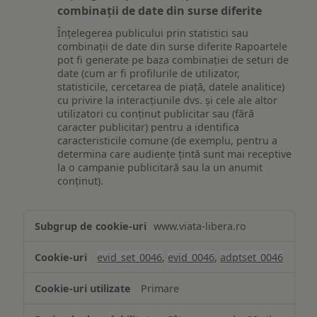
combinații de date din surse diferite
Înțelegerea publicului prin statistici sau
combinații de date din surse diferite Rapoartele
pot fi generate pe baza combinației de seturi de
date (cum ar fi profilurile de utilizator,
statisticile, cercetarea de piață, datele analitice)
cu privire la interacțiunile dvs. și cele ale altor
utilizatori cu conținut publicitar sau (fără
caracter publicitar) pentru a identifica
caracteristicile comune (de exemplu, pentru a
determina care audiențe țintă sunt mai receptive
la o campanie publicitară sau la un anumit
conținut).
Măsurare
www.viata-libera.ro
și
analiză
evid_set_0046
,
evid_0046
,
adptset_0046
Primare