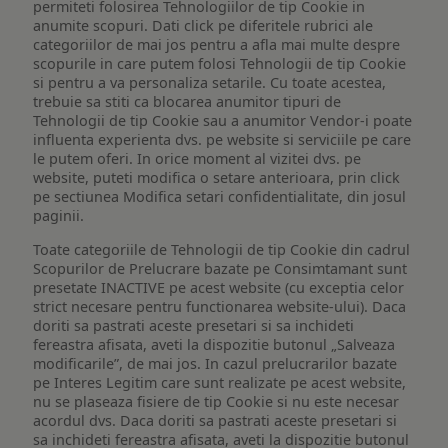
permiteti folosirea Tehnologiilor de tip Cookie in
anumite scopuri. Dati click pe diferitele rubrici ale
categoriilor de mai jos pentru a afla mai multe despre
scopurile in care putem folosi Tehnologii de tip Cookie
si pentru a va personaliza setarile. Cu toate acestea,
trebuie sa stiti ca blocarea anumitor tipuri de
Tehnologii de tip Cookie sau a anumitor Vendor-i poate
influenta experienta dvs. pe website si serviciile pe care
le putem oferi. In orice moment al vizitei dvs. pe
website, puteti modifica o setare anterioara, prin click
pe sectiunea Modifica setari confidentialitate, din josul
paginii.
Toate categoriile de Tehnologii de tip Cookie din cadrul
Scopurilor de Prelucrare bazate pe Consimtamant sunt
presetate INACTIVE pe acest website (cu exceptia celor
strict necesare pentru functionarea website-ului). Daca
doriti sa pastrati aceste presetari si sa inchideti
fereastra afisata, aveti la dispozitie butonul „Salveaza
modificarile”, de mai jos. In cazul prelucrarilor bazate
pe Interes Legitim care sunt realizate pe acest website,
nu se plaseaza fisiere de tip Cookie si nu este necesar
acordul dvs. Daca doriti sa pastrati aceste presetari si
sa inchideti fereastra afisata, aveti la dispozitie butonul