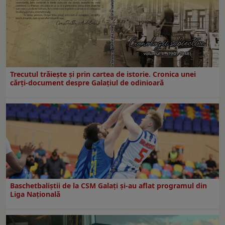
Trecutul trăiește și prin cartea de istorie. Cronica unei
cărți-document despre Galațiul de odinioară
Baschetbaliștii de la CSM Galați și-au aflat programul din
Liga Națională