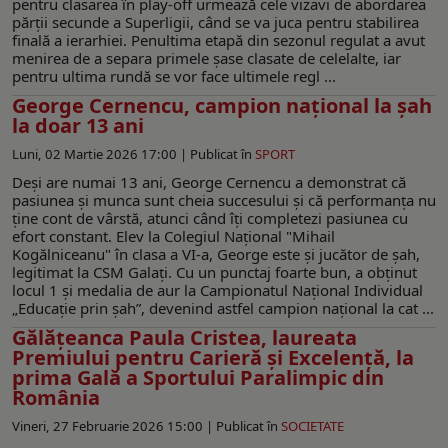
pentru clasarea în play-off urmează cele vizavi de abordarea
părții secunde a Superligii, când se va juca pentru stabilirea
finală a ierarhiei. Penultima etapă din sezonul regulat a avut
menirea de a separa primele șase clasate de celelalte, iar
pentru ultima rundă se vor face ultimele regl ...
George Cernencu, campion național la șah
la doar 13 ani
Luni, 02 Martie 2026 17:00 |
Publicat în
SPORT
Deși are numai 13 ani, George Cernencu a demonstrat că
pasiunea și munca sunt cheia succesului și că performanța nu
ține cont de vârstă, atunci când îţi completezi pasiunea cu
efort constant. Elev la Colegiul Naţional "Mihail
Kogălniceanu" în clasa a VI-a, George este și jucător de șah,
legitimat la CSM Galaţi. Cu un punctaj foarte bun, a obținut
locul 1 și medalia de aur la Campionatul Național Individual
„Educație prin șah”, devenind astfel campion național la cat ...
Gălățeanca Paula Cristea, laureata
Premiului pentru Carieră și Excelență, la
prima Gală a Sportului Paralimpic din
România
Vineri, 27 Februarie 2026 15:00 |
Publicat în
SOCIETATE