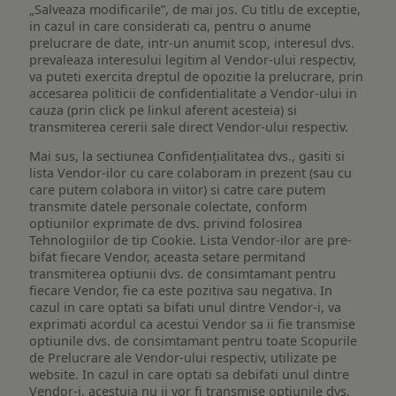
„Salveaza modificarile”, de mai jos. Cu titlu de exceptie,
in cazul in care considerati ca, pentru o anume
prelucrare de date, intr-un anumit scop, interesul dvs.
prevaleaza interesului legitim al Vendor-ului respectiv,
va puteti exercita dreptul de opozitie la prelucrare, prin
accesarea politicii de confidentialitate a Vendor-ului in
cauza (prin click pe linkul aferent acesteia) si
transmiterea cererii sale direct Vendor-ului respectiv.
Mai sus, la sectiunea Confidențialitatea dvs., gasiti si
lista Vendor-ilor cu care colaboram in prezent (sau cu
care putem colabora in viitor) si catre care putem
transmite datele personale colectate, conform
optiunilor exprimate de dvs. privind folosirea
Tehnologiilor de tip Cookie. Lista Vendor-ilor are pre-
bifat fiecare Vendor, aceasta setare permitand
transmiterea optiunii dvs. de consimtamant pentru
fiecare Vendor, fie ca este pozitiva sau negativa. In
cazul in care optati sa bifati unul dintre Vendor-i, va
exprimati acordul ca acestui Vendor sa ii fie transmise
optiunile dvs. de consimtamant pentru toate Scopurile
de Prelucrare ale Vendor-ului respectiv, utilizate pe
website. In cazul in care optati sa debifati unul dintre
Vendor-i, acestuia nu ii vor fi transmise optiunile dvs.