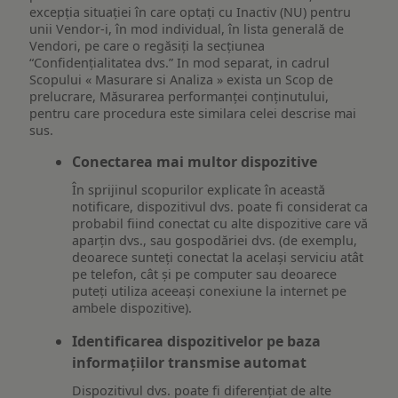
excepția situației în care optați cu Inactiv (NU) pentru
unii Vendor-i, în mod individual, în lista generală de
Vendori, pe care o regăsiți la secțiunea
“Confidențialitatea dvs.” In mod separat, in cadrul
Scopului « Masurare si Analiza » exista un Scop de
prelucrare, Măsurarea performanței conținutului,
pentru care procedura este similara celei descrise mai
sus.
Conectarea mai multor dispozitive
În sprijinul scopurilor explicate în această
notificare, dispozitivul dvs. poate fi considerat ca
probabil fiind conectat cu alte dispozitive care vă
aparțin dvs., sau gospodăriei dvs. (de exemplu,
deoarece sunteți conectat la același serviciu atât
pe telefon, cât și pe computer sau deoarece
puteți utiliza aceeași conexiune la internet pe
ambele dispozitive).
Identificarea dispozitivelor pe baza
informațiilor transmise automat
Dispozitivul dvs. poate fi diferențiat de alte