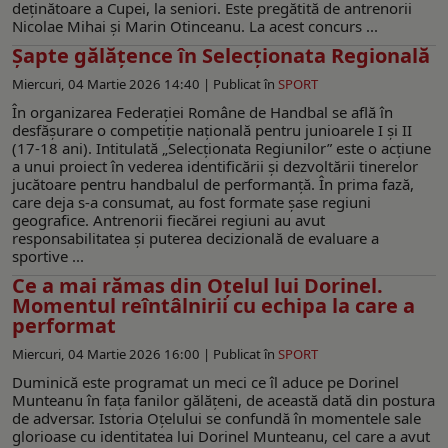
deţinătoare a Cupei, la seniori. Este pregătită de antrenorii
Nicolae Mihai și Marin Otinceanu. La acest concurs ...
Șapte gălățence în Selecționata Regională
Miercuri, 04 Martie 2026 14:40 |
Publicat în
SPORT
În organizarea Federației Române de Handbal se află în
desfășurare o competiție națională pentru junioarele I și II
(17-18 ani). Intitulată „Selecționata Regiunilor” este o acțiune
a unui proiect în vederea identificării și dezvoltării tinerelor
jucătoare pentru handbalul de performanță. În prima fază,
care deja s-a consumat, au fost formate șase regiuni
geografice. Antrenorii fiecărei regiuni au avut
responsabilitatea și puterea decizională de evaluare a
sportive ...
Ce a mai rămas din Oțelul lui Dorinel.
Momentul reîntâlnirii cu echipa la care a
performat
Miercuri, 04 Martie 2026 16:00 |
Publicat în
SPORT
Duminică este programat un meci ce îl aduce pe Dorinel
Munteanu în fața fanilor gălățeni, de această dată din postura
de adversar. Istoria Oțelului se confundă în momentele sale
glorioase cu identitatea lui Dorinel Munteanu, cel care a avut