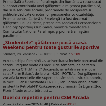
Prima Gală a Sportului Paralimpic din România a recunoscut
și onorat contribuția unei gălățence la mișcarea paralimpică,
dar și la serviciile sociale, programele de recuperare și
politicile dedicate drepturilor persoanelor cu dizabilități.
Premiul pentru Carieră și Excelență i-a fost decernat
gălățencei Paula Cristea, președinta Asociației Persoanelor cu
Handicap Sporting Club Galați, membră fondatoare a
Comitetului Național Paralimpic și pionieră a mișcării
paralimp ...
„Studentele” gălățence joacă acasă.
Weekend pentru toate gusturile sportive
Sâmbătă, 28 Februarie 2026 09:00 |
Publicat în
SPORT
VOLEI. Echipa feminină CS Universitatea încheie parcursul din
sezonul regulat odată cu meciul de sâmbătă, de pe teren
propriu cu CTF „Mihai I” București, iar întâlnirea are loc în
sala „Florin Balaiș”, de la ora 14,30. FOTBAL. Doi gălățeni se
vor afla la meciurile din Superligă. Sâmbătă, Liviu Ciubotariu,
la meciul Farul Constanța-CFR Cluj, iar Florian Vișan, arbitru
asistent la Petrolul-FK Csikszereda (duminică). În Liga a III-a,
Florin Iftode este arbitru asi ...
Duel cu repetiție pentru CSM Arcada
Vineri, 27 Februarie 2026 16:40 |
Publicat în
SPORT