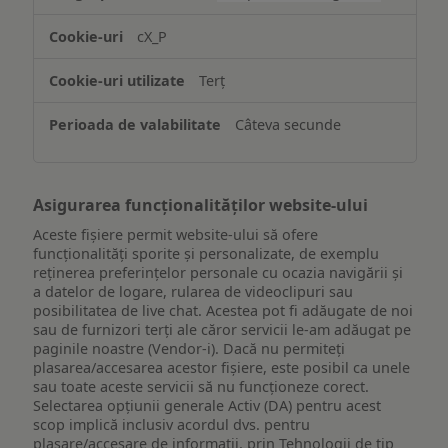
și/sau
accesarea
cX_P
informațiilor
de
Terț
pe
un
Câteva secunde
dispozitiv
Asigurarea funcționalităților website-ului
Aceste fișiere permit website-ului să ofere
funcționalități sporite și personalizate, de exemplu
reţinerea preferinţelor personale cu ocazia navigării și
a datelor de logare, rularea de videoclipuri sau
posibilitatea de live chat. Acestea pot fi adăugate de noi
sau de furnizori terți ale căror servicii le-am adăugat pe
paginile noastre (Vendor-i). Dacă nu permiteți
plasarea/accesarea acestor fișiere, este posibil ca unele
sau toate aceste servicii să nu funcționeze corect.
Selectarea opțiunii generale Activ (DA) pentru acest
scop implică inclusiv acordul dvs. pentru
plasare/accesare de informații, prin Tehnologii de tip