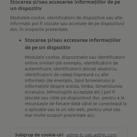
Stocarea și/sau accesarea informațiilor de pe
un dispozitiv
Modulele cookie, identificatorii de dispozitive sau alte
informații pot fi stocate sau accesate de pe dispozitivul
dvs. în scopurile prezentate.
Stocarea și/sau accesarea informațiilor
de pe un dispozitiv
Modulele cookie, dispozitivele sau identificatorii
online similari (de exemplu, identificatorii de
autentificare, identificatorii alocați aleatoriu,
identificatorii de rețea) împreună cu alte
informații (de exemplu, tipul browserului și
informațiile despre acesta, limba, dimensiunea
ecranului, tehnologiile acceptate etc.) pot fi
stocate sau citite pe dispozitivul dvs. pentru a le
recunoaște de fiecare dată când se conectează la
o aplicație sau la un site web, pentru unul sau
mai multe scopuri prezentate aici.
Stocarea
admp-tc-sati.adtlgc.com