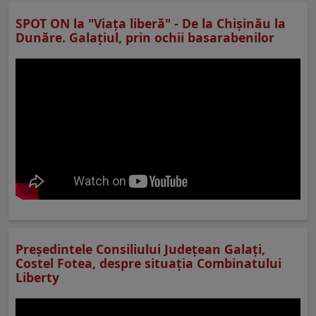
SPOT ON la "Viaţa liberă" - De la Chișinău la
Dunăre. Galațiul, prin ochii basarabenilor
Preşedintele Consiliului Judeţean Galaţi,
Costel Fotea, despre situaţia Combinatului
Liberty