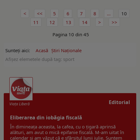
5
6
7
8
...
10
11
12
13
14
Pagina 10 din 45
Sunteți aici:
Acasă
Ştiri Naţionale
Afişez elemetele după tag: sport
Editorial
Viaţa Liberă
Eliberarea din iobăgia fiscală
În dimineața aceasta, la cafea, cu o țigară aprinsă
alături, am avut o mică epifanie fiscală. M-am uitat în
calendar și am văzut că e sfârșitul lunii iulie. Suntem