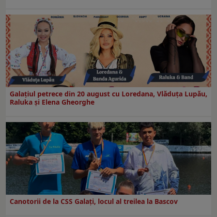
Galaţiul petrece din 20 august cu Loredana, Vlăduța Lupău,
Raluka și Elena Gheorghe
Canotorii de la CSS Galați, locul al treilea la Bascov