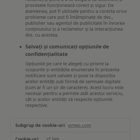
procesele funcționează corect și sigur. De
asemenea, pot fi utilizate pentru a corecta orice
probleme care pot fi întâmpinate de dvs.,
publisher sau agentul de publicitate în livrarea
conținutului și a reclamelor și la interacțiunea
dvs. cu acestea.
Salvați și comunicați opțiunile de
confidențialitate
Opțiunile pe care le alegeți cu privire la
scopurile și entitățile enumerate în prezenta
notificare sunt salvate și puse la dispoziția
acelor entități sub formă de semnale digitale
(cum ar fi un șir de caractere). Acest lucru este
necesar pentru a permite atât acestui serviciu,
cât și acelor entități să respecte opțiunile
respective.
Asigurarea
vimeo.com
funcționalităților
website-
__cf_bm