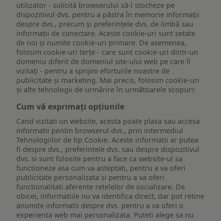
utilizator - solicită browserului să-l stocheze pe
dispozitivul dvs. pentru a păstra în memorie informații
despre dvs., precum și preferințele dvs. de limbă sau
informații de conectare. Aceste cookie-uri sunt setate
de noi și numite cookie-uri primare. De asemenea,
folosim cookie-uri terțe - care sunt cookie-uri dintr-un
domeniu diferit de domeniul site-ului web pe care îl
vizitați - pentru a sprijini eforturile noastre de
publicitate și marketing. Mai precis, folosim cookie-uri
și alte tehnologii de urmărire în următoarele scopuri:
Cum vă exprimați opțiunile
Cand vizitati un website, acesta poate plasa sau accesa
informatii pe/din browserul dvs., prin intermediul
Tehnologiilor de tip Cookie. Aceste informatii ar putea
fi despre dvs., preferintele dvs. sau despre dispozitivul
dvs. si sunt folosite pentru a face ca website-ul sa
functioneze asa cum va asteptati, pentru a va oferi
publicitate personalizata si pentru a va oferi
functionalitati aferente retelelor de socializare. De
obicei, informatiile nu va identifica direct, dar pot retine
anumite informatii despre dvs. pentru a va oferi o
experienta web mai personalizata. Puteti alege sa nu