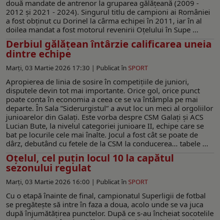
două mandate de antrenor la gruparea gălățeană (2009 -
2012 și 2021 - 2024). Singurul titlu de campioni ai României
a fost obținut cu Dorinel la cârma echipei în 2011, iar în al
doilea mandat a fost motorul revenirii Oțelului în Supe ...
Derbiul gălățean întârzie calificarea uneia
dintre echipe
Marți, 03 Martie 2026 17:30 |
Publicat în
SPORT
Apropierea de linia de sosire în competițiile de juniori,
disputele devin tot mai importante. Orice gol, orice punct
poate conta în economia a ceea ce se va întâmpla pe mai
departe. În Sala ”Siderurgistul” a avut loc un meci al orgoliilor
junioarelor din Galați. Este vorba despre CSM Galați și ACS
Lucian Bute, la nivelul categoriei junioare II, echipe care se
bat pe locurile cele mai înalte. Jocul a fost cât se poate de
dârz, debutând cu fetele de la CSM la conducerea… tabele ...
Oțelul, cel puțin locul 10 la capătul
sezonului regulat
Marți, 03 Martie 2026 16:00 |
Publicat în
SPORT
Cu o etapă înainte de final, campionatul Superligii de fotbal
se pregătește să intre în faza a doua, acolo unde se va juca
după înjumătățirea punctelor. După ce s-au încheiat socotelile