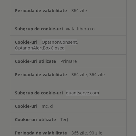
necesare
364 zile
viata-libera.ro
OptanonConsent
,
OptanonAlertBoxClosed
Primare
364 zile, 364 zile
quantserve.com
mc, d
Terț
365 zile, 90 zile