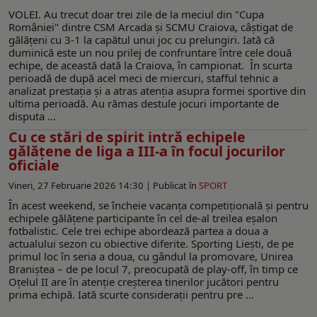
VOLEI. Au trecut doar trei zile de la meciul din "Cupa
României" dintre CSM Arcada și SCMU Craiova, câștigat de
gălățeni cu 3-1 la capătul unui joc cu prelungiri. Iată că
duminică este un nou prilej de confruntare între cele două
echipe, de această dată la Craiova, în campionat. În scurta
perioadă de după acel meci de miercuri, stafful tehnic a
analizat prestația și a atras atenția asupra formei sportive din
ultima perioadă. Au rămas destule jocuri importante de
disputa ...
Cu ce stări de spirit intră echipele
gălățene de liga a III-a în focul jocurilor
oficiale
Vineri, 27 Februarie 2026 14:30 |
Publicat în
SPORT
În acest weekend, se încheie vacanța competițională și pentru
echipele gălățene participante în cel de-al treilea eșalon
fotbalistic. Cele trei echipe abordează partea a doua a
actualului sezon cu obiective diferite. Sporting Liești, de pe
primul loc în seria a doua, cu gândul la promovare, Unirea
Braniștea – de pe locul 7, preocupată de play-off, în timp ce
Oțelul II are în atenție creșterea tinerilor jucători pentru
prima echipă. Iată scurte considerații pentru pre ...