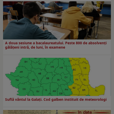
A doua sesiune a bacalaureatului. Peste 800 de absolvenţi
gălăţeni intră, de luni, în examene
Suflă vântul la Galaţi. Cod galben instituit de meteorologi