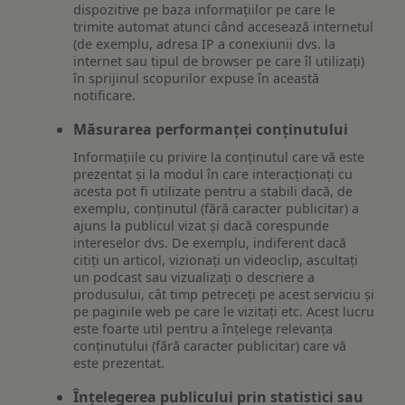
dispozitive pe baza informațiilor pe care le
trimite automat atunci când accesează internetul
(de exemplu, adresa IP a conexiunii dvs. la
internet sau tipul de browser pe care îl utilizați)
în sprijinul scopurilor expuse în această
notificare.
Măsurarea performanței conținutului
Informațiile cu privire la conținutul care vă este
prezentat și la modul în care interacționați cu
acesta pot fi utilizate pentru a stabili dacă, de
exemplu, conținutul (fără caracter publicitar) a
ajuns la publicul vizat și dacă corespunde
intereselor dvs. De exemplu, indiferent dacă
citiți un articol, vizionați un videoclip, ascultați
un podcast sau vizualizați o descriere a
produsului, cât timp petreceți pe acest serviciu și
pe paginile web pe care le vizitați etc. Acest lucru
este foarte util pentru a înțelege relevanța
conținutului (fără caracter publicitar) care vă
este prezentat.
Înțelegerea publicului prin statistici sau