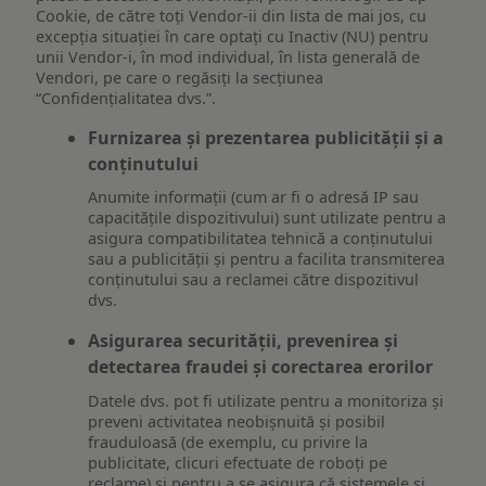
Cookie, de către toți Vendor-ii din lista de mai jos, cu
excepția situației în care optați cu Inactiv (NU) pentru
unii Vendor-i, în mod individual, în lista generală de
Vendori, pe care o regăsiți la secțiunea
“Confidențialitatea dvs.”.
Furnizarea și prezentarea publicității și a
conținutului
Anumite informații (cum ar fi o adresă IP sau
capacitățile dispozitivului) sunt utilizate pentru a
asigura compatibilitatea tehnică a conținutului
sau a publicității și pentru a facilita transmiterea
conținutului sau a reclamei către dispozitivul
dvs.
Asigurarea securității, prevenirea și
detectarea fraudei și corectarea erorilor
Datele dvs. pot fi utilizate pentru a monitoriza și
preveni activitatea neobișnuită și posibil
frauduloasă (de exemplu, cu privire la
publicitate, clicuri efectuate de roboți pe
reclame) și pentru a se asigura că sistemele și