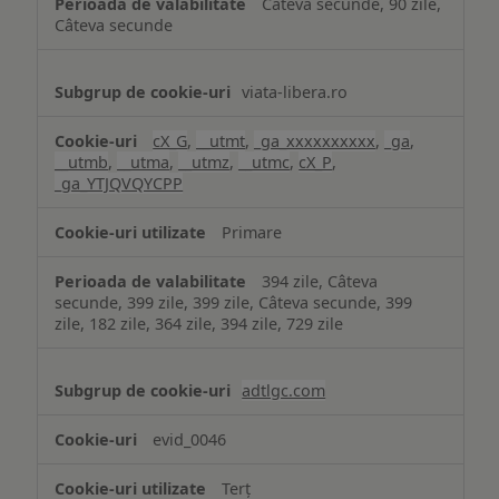
Câteva secunde, 90 zile,
Câteva secunde
viata-libera.ro
cX_G
,
__utmt
,
_ga_xxxxxxxxxx
,
_ga
,
__utmb
,
__utma
,
__utmz
,
__utmc
,
cX_P
,
_ga_YTJQVQYCPP
Primare
394 zile, Câteva
secunde, 399 zile, 399 zile, Câteva secunde, 399
zile, 182 zile, 364 zile, 394 zile, 729 zile
adtlgc.com
evid_0046
Terț