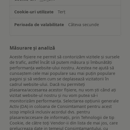
ului
Terț
Câteva secunde
Măsurare și analiză
Aceste fișiere ne permit să contorizăm vizitele și sursele
de trafic, astfel încât să putem măsura și îmbunătăți
performanța website-ului nostru. Acestea ne ajută să
cunoaștem cele mai populare sau mai puțin populare
pagini și să vedem cum se deplasează vizitatorii în
cadrul website-ului. Dacă nu permiteți
plasarea/accesarea acestor fișiere, nu vom ști când ați
vizitat website-ul nostru și nu vom putea să-i
monitorizăm performanța. Selectarea opțiunii generale
Activ (DA) in coloana de Consimtamant pentru acest
scop implică inclusiv acordul dvs. pentru
plasare/accesare de informații, prin Tehnologii de tip
Cookie, de către toți Vendor-ii din lista de mai jos, care
prelucreaza date in temeiul Consimtamantului, cu