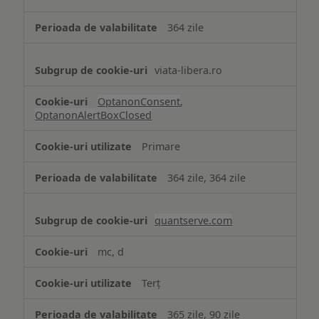
necesare
364 zile
viata-libera.ro
OptanonConsent
,
OptanonAlertBoxClosed
Primare
364 zile, 364 zile
quantserve.com
mc, d
Terț
365 zile, 90 zile