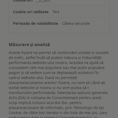
__cf_bm
ului
Terț
Câteva secunde
Măsurare și analiză
Aceste fișiere ne permit să contorizăm vizitele și sursele
de trafic, astfel încât să putem măsura și îmbunătăți
performanța website-ului nostru. Acestea ne ajută să
cunoaștem cele mai populare sau mai puțin populare
pagini și să vedem cum se deplasează vizitatorii în
cadrul website-ului. Dacă nu permiteți
plasarea/accesarea acestor fișiere, nu vom ști când ați
vizitat website-ul nostru și nu vom putea să-i
monitorizăm performanța. Selectarea opțiunii generale
Activ (DA) in coloana de Consimtamant pentru acest
scop implică inclusiv acordul dvs. pentru
plasare/accesare de informații, prin Tehnologii de tip
Cookie, de către toți Vendor-ii din lista de mai jos, care
prelucreaza date in temeiul Consimtamantului, cu