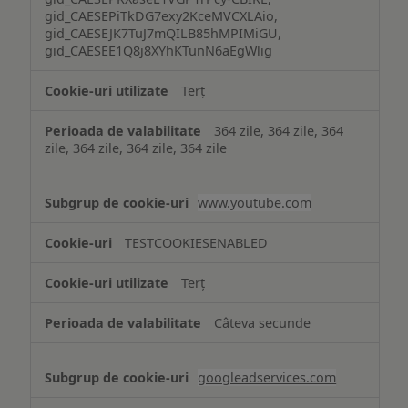
gid_CAESEPiTkDG7exy2KceMVCXLAio,
gid_CAESEJK7TuJ7mQILB85hMPIMiGU,
gid_CAESEE1Q8j8XYhKTunN6aEgWlig
Terț
364 zile, 364 zile, 364
zile, 364 zile, 364 zile, 364 zile
www.youtube.com
TESTCOOKIESENABLED
Terț
Câteva secunde
googleadservices.com