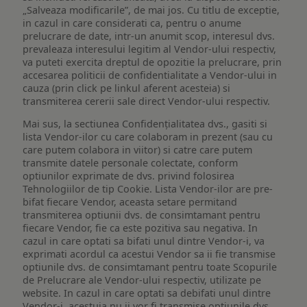
„Salveaza modificarile”, de mai jos. Cu titlu de exceptie,
in cazul in care considerati ca, pentru o anume
prelucrare de date, intr-un anumit scop, interesul dvs.
prevaleaza interesului legitim al Vendor-ului respectiv,
va puteti exercita dreptul de opozitie la prelucrare, prin
accesarea politicii de confidentialitate a Vendor-ului in
cauza (prin click pe linkul aferent acesteia) si
transmiterea cererii sale direct Vendor-ului respectiv.
Mai sus, la sectiunea Confidențialitatea dvs., gasiti si
lista Vendor-ilor cu care colaboram in prezent (sau cu
care putem colabora in viitor) si catre care putem
transmite datele personale colectate, conform
optiunilor exprimate de dvs. privind folosirea
Tehnologiilor de tip Cookie. Lista Vendor-ilor are pre-
bifat fiecare Vendor, aceasta setare permitand
transmiterea optiunii dvs. de consimtamant pentru
fiecare Vendor, fie ca este pozitiva sau negativa. In
cazul in care optati sa bifati unul dintre Vendor-i, va
exprimati acordul ca acestui Vendor sa ii fie transmise
optiunile dvs. de consimtamant pentru toate Scopurile
de Prelucrare ale Vendor-ului respectiv, utilizate pe
website. In cazul in care optati sa debifati unul dintre
Vendor-i, acestuia nu ii vor fi transmise optiunile dvs.