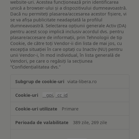
website-uri. Acestea funcționează prin identificarea
unică a browser-ului și a dispozitivului dumneavoastră.
Dacă nu permiteți plasarea/accesarea acestor fișiere, vi
se va afișa publicitate neadaptată la profilul
dumneavoastră. Selectarea opțiunii generale Activ (DA)
pentru acest scop implică inclusiv acordul dvs. pentru
plasare/accesare de informații, prin Tehnologii de tip
Cookie, de către toți Vendor-ii din lista de mai jos, cu
excepția situației în care optați cu Inactiv (NU) pentru
unii Vendor-i, în mod individual, în lista generală de
Vendori, pe care o regăsiți la secțiunea
“Confidențialitatea dvs.”
Publicitate
viata-libera.ro
țintită
(targetată)
__gpi
,
_cc_id
Primare
389 zile, 269 zile