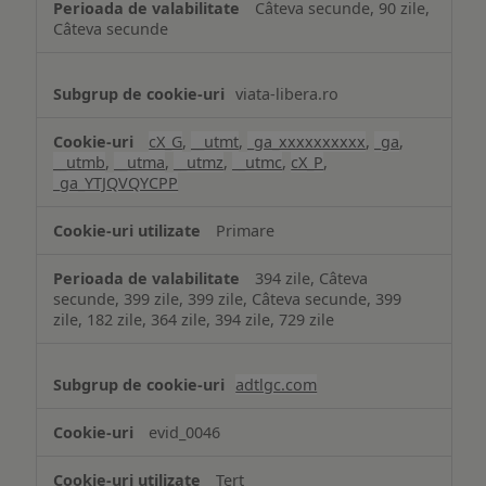
Câteva secunde, 90 zile,
Câteva secunde
viata-libera.ro
cX_G
,
__utmt
,
_ga_xxxxxxxxxx
,
_ga
,
__utmb
,
__utma
,
__utmz
,
__utmc
,
cX_P
,
_ga_YTJQVQYCPP
Primare
394 zile, Câteva
secunde, 399 zile, 399 zile, Câteva secunde, 399
zile, 182 zile, 364 zile, 394 zile, 729 zile
adtlgc.com
evid_0046
Terț