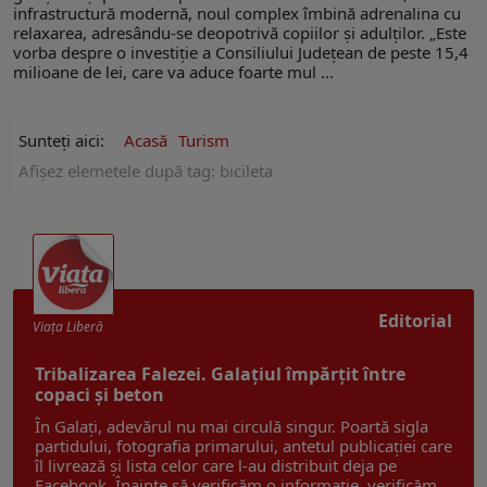
infrastructură modernă, noul complex îmbină adrenalina cu
relaxarea, adresându-se deopotrivă copiilor și adulților. „Este
vorba despre o investiție a Consiliului Județean de peste 15,4
milioane de lei, care va aduce foarte mul ...
Sunteți aici:
Acasă
Turism
Afişez elemetele după tag: bicileta
Editorial
Viaţa Liberă
Tribalizarea Falezei. Galațiul împărțit între
copaci și beton
În Galați, adevărul nu mai circulă singur. Poartă sigla
partidului, fotografia primarului, antetul publicației care
îl livrează și lista celor care l-au distribuit deja pe
Facebook. Înainte să verificăm o informație, verificăm