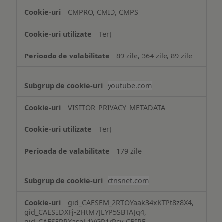
CMPRO, CMID, CMPS
Terț
89 zile, 364 zile, 89 zile
youtube.com
VISITOR_PRIVACY_METADATA
Terț
179 zile
ctnsnet.com
gid_CAESEM_2RTOYaak34xKTPt8z8X4,
gid_CAESEDXFj-2HtM7JLYP5SBTAJq4,
gid_CAESEPRXaseL1VGP1rPcy-CBIRE,