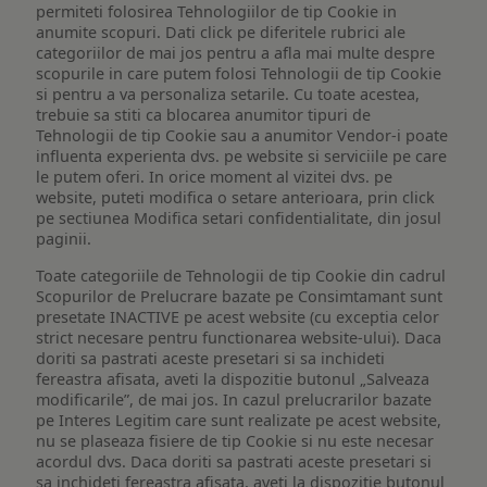
permiteti folosirea Tehnologiilor de tip Cookie in
anumite scopuri. Dati click pe diferitele rubrici ale
categoriilor de mai jos pentru a afla mai multe despre
scopurile in care putem folosi Tehnologii de tip Cookie
si pentru a va personaliza setarile. Cu toate acestea,
trebuie sa stiti ca blocarea anumitor tipuri de
Tehnologii de tip Cookie sau a anumitor Vendor-i poate
influenta experienta dvs. pe website si serviciile pe care
le putem oferi. In orice moment al vizitei dvs. pe
website, puteti modifica o setare anterioara, prin click
pe sectiunea Modifica setari confidentialitate, din josul
paginii.
Toate categoriile de Tehnologii de tip Cookie din cadrul
Scopurilor de Prelucrare bazate pe Consimtamant sunt
presetate INACTIVE pe acest website (cu exceptia celor
strict necesare pentru functionarea website-ului). Daca
doriti sa pastrati aceste presetari si sa inchideti
fereastra afisata, aveti la dispozitie butonul „Salveaza
modificarile”, de mai jos. In cazul prelucrarilor bazate
pe Interes Legitim care sunt realizate pe acest website,
nu se plaseaza fisiere de tip Cookie si nu este necesar
acordul dvs. Daca doriti sa pastrati aceste presetari si
sa inchideti fereastra afisata, aveti la dispozitie butonul