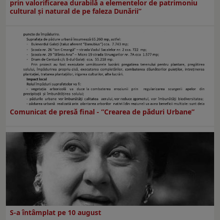
prin valorificarea durabilă a elementelor de patrimoniu
cultural și natural de pe faleza Dunării”
Comunicat de presă final - ”Crearea de păduri Urbane”
S-a întâmplat pe 10 august