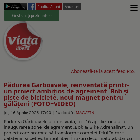
≡
Publica Anunt
Anunturi
Gestionați preferințele
Abonează-te la acest feed RSS
Pădurea Gârboavele, reinventată printr-
un proiect ambițios de agrement. Bob și
piste de biciclete, noul magnet pentru
gălățeni (FOTO+VIDEO)
Joi, 16 Aprilie 2026 17:00 |
Publicat în
MAGAZIN
Pădurea Gârboavele a prins viață, joi, 16 aprilie, odată cu
inaugurarea zonei de agrement „Bob & Bike Adrenalina”, un
proiect care promite să transforme complet felul în care
gălățenii își petrec timpul liber. Într-un decor natural, dar cu