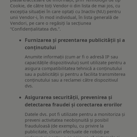
Cookie, de către toți Vendor-ii din lista de mai jos, cu
excepția situației în care optați cu Inactiv (NU) pentru
unii Vendor-i, în mod individual, în lista generală de
Vendori, pe care o regăsiți la secțiunea
“Confidențialitatea dvs.”.
Furnizarea și prezentarea publicității și a
conținutului
Anumite informații (cum ar fi o adresă IP sau
capacitățile dispozitivului) sunt utilizate pentru a
asigura compatibilitatea tehnică a conținutului
sau a publicității și pentru a facilita transmiterea
conținutului sau a reclamei către dispozitivul
dvs.
Asigurarea securității, prevenirea și
detectarea fraudei și corectarea erorilor
Datele dvs. pot fi utilizate pentru a monitoriza și
preveni activitatea neobișnuită și posibil
frauduloasă (de exemplu, cu privire la
publicitate, clicuri efectuate de roboți pe