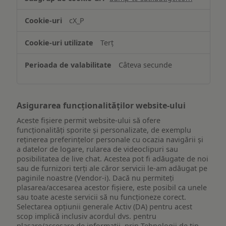
și/sau
accesarea
cX_P
informațiilor
de
Terț
pe
un
Câteva secunde
dispozitiv
Asigurarea funcționalităților website-ului
Aceste fișiere permit website-ului să ofere
funcționalități sporite și personalizate, de exemplu
reţinerea preferinţelor personale cu ocazia navigării și
a datelor de logare, rularea de videoclipuri sau
posibilitatea de live chat. Acestea pot fi adăugate de noi
sau de furnizori terți ale căror servicii le-am adăugat pe
paginile noastre (Vendor-i). Dacă nu permiteți
plasarea/accesarea acestor fișiere, este posibil ca unele
sau toate aceste servicii să nu funcționeze corect.
Selectarea opțiunii generale Activ (DA) pentru acest
scop implică inclusiv acordul dvs. pentru
plasare/accesare de informații, prin Tehnologii de tip