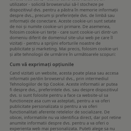
utilizator - solicită browserului să-l stocheze pe
dispozitivul dvs. pentru a păstra în memorie informații
despre dvs., precum și preferințele dvs. de limbă sau
informații de conectare. Aceste cookie-uri sunt setate
de noi și numite cookie-uri primare. De asemenea,
folosim cookie-uri terțe - care sunt cookie-uri dintr-un
domeniu diferit de domeniul site-ului web pe care îl
vizitați - pentru a sprijini eforturile noastre de
publicitate și marketing. Mai precis, folosim cookie-uri
și alte tehnologii de urmărire în următoarele scopuri:
Cum vă exprimați opțiunile
Cand vizitati un website, acesta poate plasa sau accesa
informatii pe/din browserul dvs., prin intermediul
Tehnologiilor de tip Cookie. Aceste informatii ar putea
fi despre dvs., preferintele dvs. sau despre dispozitivul
dvs. si sunt folosite pentru a face ca website-ul sa
functioneze asa cum va asteptati, pentru a va oferi
publicitate personalizata si pentru a va oferi
functionalitati aferente retelelor de socializare. De
obicei, informatiile nu va identifica direct, dar pot retine
anumite informatii despre dvs. pentru a va oferi o
experienta web mai personalizata. Puteti alege sa nu