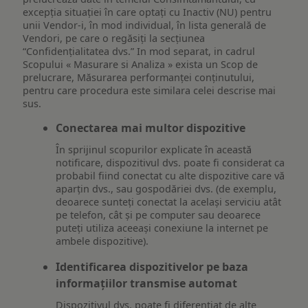
excepția situației în care optați cu Inactiv (NU) pentru
unii Vendor-i, în mod individual, în lista generală de
Vendori, pe care o regăsiți la secțiunea
“Confidențialitatea dvs.” In mod separat, in cadrul
Scopului « Masurare si Analiza » exista un Scop de
prelucrare, Măsurarea performanței conținutului,
pentru care procedura este similara celei descrise mai
sus.
Conectarea mai multor dispozitive
În sprijinul scopurilor explicate în această
notificare, dispozitivul dvs. poate fi considerat ca
probabil fiind conectat cu alte dispozitive care vă
aparțin dvs., sau gospodăriei dvs. (de exemplu,
deoarece sunteți conectat la același serviciu atât
pe telefon, cât și pe computer sau deoarece
puteți utiliza aceeași conexiune la internet pe
ambele dispozitive).
Identificarea dispozitivelor pe baza
informațiilor transmise automat
Dispozitivul dvs. poate fi diferențiat de alte