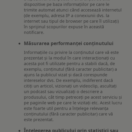
dispozitive pe baza informațiilor pe care le
trimite automat atunci când accesează internetul
(de exemplu, adresa IP a conexiunii dvs. la
internet sau tipul de browser pe care îl utilizați)
în sprijinul scopurilor expuse în această
notificare.
Măsurarea performanței conținutului
Informațiile cu privire la conținutul care vă este
prezentat și la modul în care interacționați cu
acesta pot fi utilizate pentru a stabili dacă, de
exemplu, conținutul (fără caracter publicitar) a
ajuns la publicul vizat și dacă corespunde
intereselor dvs. De exemplu, indiferent dacă
citiți un articol, vizionați un videoclip, ascultați
un podcast sau vizualizați o descriere a
produsului, cât timp petreceți pe acest serviciu și
pe paginile web pe care le vizitați etc. Acest lucru
este foarte util pentru a înțelege relevanța
conținutului (fără caracter publicitar) care vă
este prezentat.
Înțelegerea publicului prin statistici sau