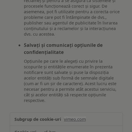
reclame) și pentru a se asigura că sistemele și
procesele funcționează corect și sigur. De
asemenea, pot fi utilizate pentru a corecta orice
probleme care pot fi întâmpinate de dvs.,
publisher sau agentul de publicitate în livrarea
conținutului și a reclamelor și la interacțiunea
dvs. cu acestea.
Salvați și comunicați opțiunile de
confidențialitate
Opțiunile pe care le alegeți cu privire la
scopurile și entitățile enumerate în prezenta
notificare sunt salvate și puse la dispoziția
acelor entități sub formă de semnale digitale
(cum ar fi un șir de caractere). Acest lucru este
necesar pentru a permite atât acestui serviciu,
cât și acelor entități să respecte opțiunile
respective.
Asigurarea
vimeo.com
funcționalităților
website-