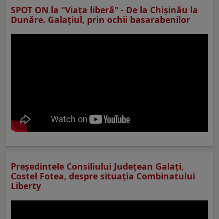
SPOT ON la "Viaţa liberă" - De la Chișinău la
Dunăre. Galațiul, prin ochii basarabenilor
Preşedintele Consiliului Judeţean Galaţi,
Costel Fotea, despre situaţia Combinatului
Liberty