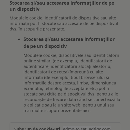
Stocarea și/sau accesarea informațiilor de pe
un dispozitiv
Modulele cookie, identificatorii de dispozitive sau alte
informații pot fi stocate sau accesate de pe dispozitivul
dvs. în scopurile prezentate.
Stocarea și/sau accesarea informațiilor
de pe un dispozitiv
Modulele cookie, dispozitivele sau identificatorii
online similari (de exemplu, identificatorii de
autentificare, identificatorii alocați aleatoriu,
identificatorii de rețea) împreună cu alte
informații (de exemplu, tipul browserului și
informațiile despre acesta, limba, dimensiunea
ecranului, tehnologiile acceptate etc.) pot fi
stocate sau citite pe dispozitivul dvs. pentru a le
recunoaște de fiecare dată când se conectează la
o aplicație sau la un site web, pentru unul sau
mai multe scopuri prezentate aici.
Stocarea
admp-tc-sati.adtlgc.com