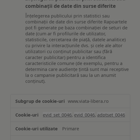
combinații de date din surse diferite
Înțelegerea publicului prin statistici sau
combinații de date din surse diferite Rapoartele
pot fi generate pe baza combinației de seturi de
date (cum ar fi profilurile de utilizator,
statisticile, cercetarea de piață, datele analitice)
cu privire la interacțiunile dvs. și cele ale altor
utilizatori cu conținut publicitar sau (fără
caracter publicitar) pentru a identifica
caracteristicile comune (de exemplu, pentru a
determina care audiențe țintă sunt mai receptive
la o campanie publicitară sau la un anumit
conținut).
Măsurare
www.viata-libera.ro
și
analiză
evid_set_0046
,
evid_0046
,
adptset_0046
Primare