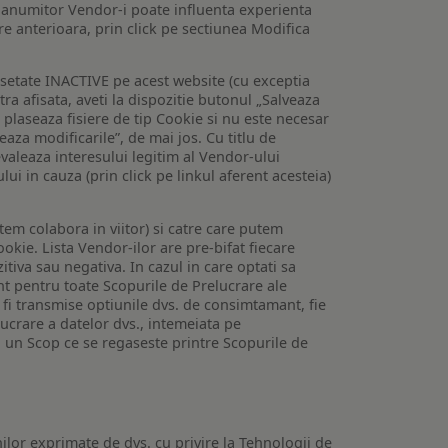
 a anumitor Vendor-i poate influenta experienta
are anterioara, prin click pe sectiunea Modifica
setate INACTIVE pe acest website (cu exceptia
tra afisata, aveti la dispozitie butonul „Salveaza
e plaseaza fisiere de tip Cookie si nu este necesar
veaza modificarile”, de mai jos. Cu titlu de
valeaza interesului legitim al Vendor-ului
lui in cauza (prin click pe linkul aferent acesteia)
utem colabora in viitor) si catre care putem
okie. Lista Vendor-ilor are pre-bifat fiecare
iva sau negativa. In cazul in care optati sa
nt pentru toate Scopurile de Prelucrare ale
or fi transmise optiunile dvs. de consimtamant, fie
lucrare a datelor dvs., intemeiata pe
 un Scop ce se regaseste printre Scopurile de
ilor exprimate de dvs. cu privire la Tehnologii de