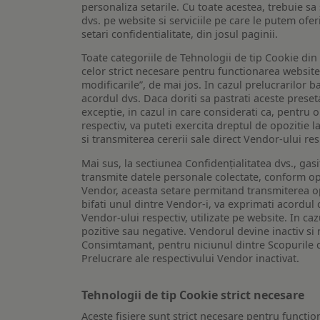
personaliza setarile. Cu toate acestea, trebuie s
dvs. pe website si serviciile pe care le putem ofer
setari confidentialitate, din josul paginii.
Toate categoriile de Tehnologii de tip Cookie di
celor strict necesare pentru functionarea website-u
modificarile”, de mai jos. In cazul prelucrarilor 
acordul dvs. Daca doriti sa pastrati aceste presetar
exceptie, in cazul in care considerati ca, pentru 
respectiv, va puteti exercita dreptul de opozitie l
si transmiterea cererii sale direct Vendor-ului res
Mai sus, la sectiunea Confidențialitatea dvs., gas
transmite datele personale colectate, conform opt
Vendor, aceasta setare permitand transmiterea opt
bifati unul dintre Vendor-i, va exprimati acordul
Vendor-ului respectiv, utilizate pe website. In caz
pozitive sau negative. Vendorul devine inactiv si 
Consimtamant, pentru niciunul dintre Scopurile d
Prelucrare ale respectivului Vendor inactivat.
Tehnologii de tip Cookie strict necesare
Aceste fisiere sunt strict necesare pentru functio