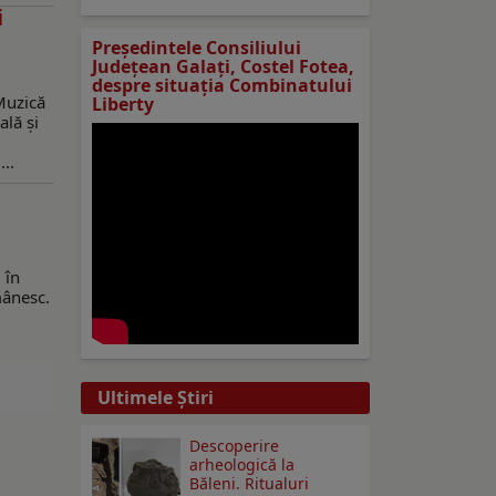
i
Preşedintele Consiliului
Judeţean Galaţi, Costel Fotea,
despre situaţia Combinatului
 Muzică
Liberty
ală și
..
 în
mânesc.
Ultimele Ştiri
Descoperire
arheologică la
Băleni. Ritualuri