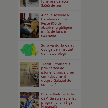
funerare de acum
5.000 de ani
A doua sesiune a
bacalaureatului.
Peste 800 de
absolvenţi gălăţeni
intră, de luni, în
examene
Suflă vântul la Galaţi.
Cod galben instituit
de meteorologi
Trecutul trăiește și
prin cartea de
istorie. Cronica unei
cărți-document
despre Galațiul de
odinioară
Baschetbaliștii de la
CSM Galați și-au aflat
programul din Liga
Națională