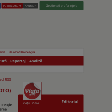
Gestionați preferințele
Publica Anunt
Anunturi
News
Bilă albă/Bilă neagră
tură
Reportaj
Analiză
eed RSS
FOTO)
Editorial
Viaţa Liberă
 creație
erea