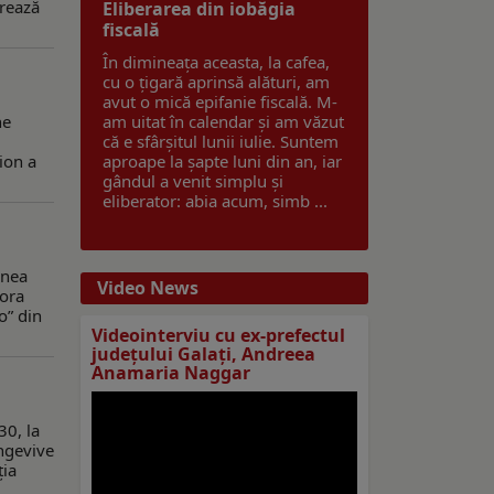
orează
Eliberarea din iobăgia
fiscală
În dimineața aceasta, la cafea,
cu o țigară aprinsă alături, am
avut o mică epifanie fiscală. M-
ne
am uitat în calendar și am văzut
că e sfârșitul lunii iulie. Suntem
ion a
aproape la șapte luni din an, iar
gândul a venit simplu și
eliberator: abia acum, simb ...
unea
Video News
 ora
o” din
Videointerviu cu ex-prefectul
judeţului Galaţi, Andreea
Anamaria Naggar
30, la
ongevive
ția