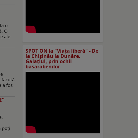
la o
̆. O
e ale
SPOT ON la "Viaţa liberă" - De
la Chișinău la Dunăre.
Galațiul, prin ochii
basarabenilor
se
ă facută
a a fos
t”
ă.
 poţi