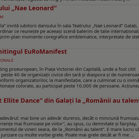
rului „Nae Leonard”
EM
a” invită iubitorii dansului în sala Teatrului „Nae Leonard” Galați, 
inar ce reunește pe aceeași scenă balerini de talie internaționala
în prim-plan momente coregrafice emblematice, interpretate de stel
 mitingul EuRoManifest
ŢIONALE
ng proeuropean, în Piața Victoriei din Capitală, unde a fost citit
este 40 de organizaţii civice din ţară şi diaspora şi de numeroa
Conform organizatorilor, la manifestație, care a culminat cu o inim
artonașe colorate, au participat peste 10.000 de persoane. Acțiune
t Ellite Dance” din Galaţi la „Românii au talen
adevărul: mai bine un adevăr dureros, decât o minciună frumoas
ienţe mai frumoase pe viitor”, au spus, cu demnitate şi fairplay,
omentul de vineri seara, de la „Românii au talent”. E mare lucru să
 jurizare cu multe vorbe grele. Poate mai grele decât ar fi me ...