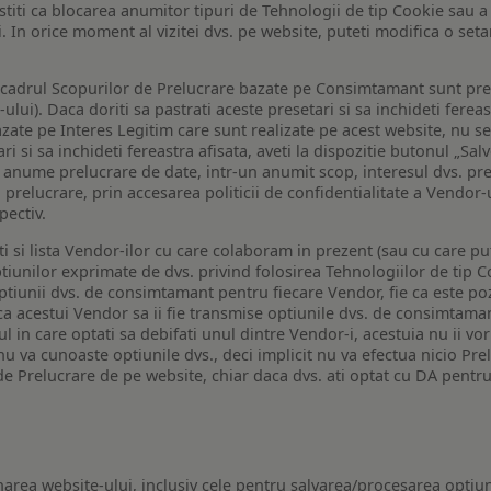
a stiti ca blocarea anumitor tipuri de Tehnologii de tip Cookie sau
i. In orice moment al vizitei dvs. pe website, puteti modifica o set
n cadrul Scopurilor de Prelucrare bazate pe Consimtamant sunt pre
lui). Daca doriti sa pastrati aceste presetari si sa inchideti fereas
bazate pe Interes Legitim care sunt realizate pe acest website, nu s
i si sa inchideti fereastra afisata, aveti la dispozitie butonul „Sal
o anume prelucrare de date, intr-un anumit scop, interesul dvs. pre
a prelucrare, prin accesarea politicii de confidentialitate a Vendor-u
pectiv.
iti si lista Vendor-ilor cu care colaboram in prezent (sau cu care p
iunilor exprimate de dvs. privind folosirea Tehnologiilor de tip Co
iunii dvs. de consimtamant pentru fiecare Vendor, fie ca este pozit
 ca acestui Vendor sa ii fie transmise optiunile dvs. de consimtama
ul in care optati sa debifati unul dintre Vendor-i, acestuia nu ii v
nu va cunoaste optiunile dvs., deci implicit nu va efectua nicio Pre
e Prelucrare de pe website, chiar daca dvs. ati optat cu DA pentru
narea website-ului, inclusiv cele pentru salvarea/procesarea optiun