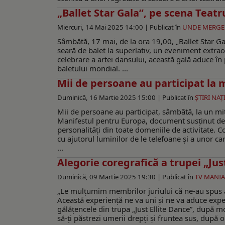
„Ballet Star Gala”, pe scena Teat
Miercuri, 14 Mai 2025 14:00 |
Publicat în
UNDE MERG
Sâmbătă, 17 mai, de la ora 19,00, „Ballet Star Gal
seară de balet la superlativ, un eveniment extraord
celebrare a artei dansului, această gală aduce 
baletului mondial. ...
Mii de persoane au participat la
Duminică, 16 Martie 2025 15:00 |
Publicat în
ŞTIRI NA
Mii de persoane au participat, sâmbătă, la un miti
Manifestul pentru Europa, document susţinut de p
personalități din toate domeniile de activitate. 
cu ajutorul luminilor de le telefoane și a unor c
...
Alegorie coregrafică a trupei „Jus
Duminică, 09 Martie 2025 19:30 |
Publicat în
TV MANIA
„Le mulţumim membrilor juriului că ne-au spus 
Această experienţă ne va uni şi ne va aduce exper
gălăţencele din trupa „Just Ellite Dance”, după m
să-ţi păstrezi umerii drepţi şi fruntea sus, după o