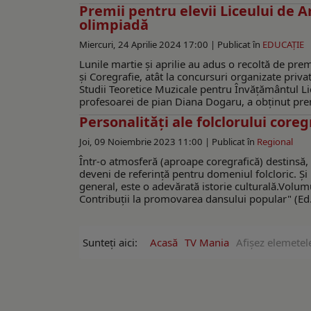
Premii pentru elevii Liceului de A
olimpiadă
Miercuri, 24 Aprilie 2024 17:00 |
Publicat în
EDUCAŢIE
Lunile martie şi aprilie au adus o recoltă de prem
şi Coregrafie, atât la concursuri organizate priva
Studii Teoretice Muzicale pentru Învățământul Lic
profesoarei de pian Diana Dogaru, a obținut premi
Personalități ale folclorului core
Joi, 09 Noiembrie 2023 11:00 |
Publicat în
Regional
Într-o atmosferă (aproape coregrafică) destinsă, 
deveni de referință pentru domeniul folcloric. Și 
general, este o adevărată istorie culturală.Volumu
Contribuții la promovarea dansului popular" (Ed.
Sunteți aici:
Acasă
TV Mania
Afişez elemetel