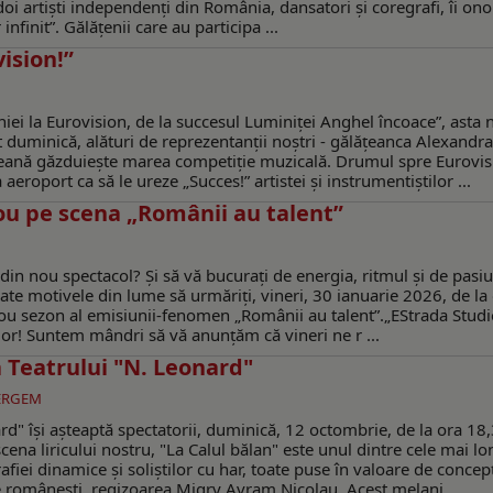
 artiști independenți din România, dansatori și coregrafi, îi on
nfinit”. Gălățenii care au participa ...
vision!”
ei la Eurovision, de la succesul Luminiței Anghel încoace”, asta 
 duminică, alături de reprezentanții noștri - gălățeanca Alexandra
ropeană găzduiește marea competiție muzicală. Drumul spre Eurovis
aeroport ca să le ureze „Succes!” artistei și instrumentiștilor ...
nou pe scena „Românii au talent”
 din nou spectacol? Şi să vă bucuraţi de energia, ritmul şi de pasi
oate motivele din lume să urmăriţi, vineri, 30 ianuarie 2026, de la
 nou sezon al emisiunii-fenomen „Românii au talent”.„EStrada Studi
ilor! Suntem mândri să vă anunțăm că vineri ne r ...
a Teatrului "N. Leonard"
ERGEM
d" îşi aşteaptă spectatorii, duminică, 12 octombrie, de la ora 18,
cena liricului nostru, "La Calul bălan" este unul dintre cele mai l
grafiei dinamice și soliștilor cu har, toate puse în valoare de concep
le românești, regizoarea Migry Avram Nicolau. Acest melanj ...