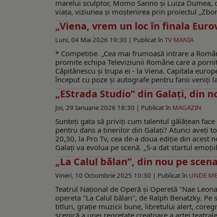
marelui sculptor, Momo Sanno și Luiza Dumea, doi
viața, viziunea și moștenirea prin proiectul „Zbor i
„Viena, vrem un loc în finala Euro
Luni, 04 Mai 2026 19:30 |
Publicat în
TV MANIA
* Competiție. „Cea mai frumoasă intrare a Români
promite echipa Televiziunii Române care a pornit
Căpitănescu și trupa ei - la Viena. Capitala eu
început cu poze și autografe pentru fanii veniți la 
„EStrada Studio” din Galaţi, din 
Joi, 29 Ianuarie 2026 18:30 |
Publicat în
MAGAZIN
Sunteţi gata să priviţi cum talentul gălăţean face
pentru dans a tinerilor din Galaţi? Atunci aveţi t
20,30, la Pro Tv, cea de-a doua ediţie din acest
Galaţi va evolua pe scenă. „S-a dat startul emoți
„La Calul bălan”, din nou pe scen
Vineri, 10 Octombrie 2025 10:30 |
Publicat în
UNDE M
Teatrul Naţional de Operă şi Operetă "Nae Leonar
opereta "La Calul bălan", de Ralph Benatzky. Pe s
titluri, graţie muzicii bune, libretului alert, core
scenică a unei regretate creatoare a artei teatra