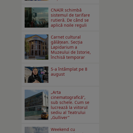
CNAIR schimbă
sistemul de tarifare
rutieră. De când se
aplică noile reguli
Carnet cultural
gălăţean. Secţia
Lapidarium a
Muzeului de Istorie,
închisă temporar
S-a întâmplat pe 8
august
„Arta
cinematografică”,
sub schele. Cum se
lucrează la viitorul
sediu al Teatrului
„Gulliver”
Weekend cu