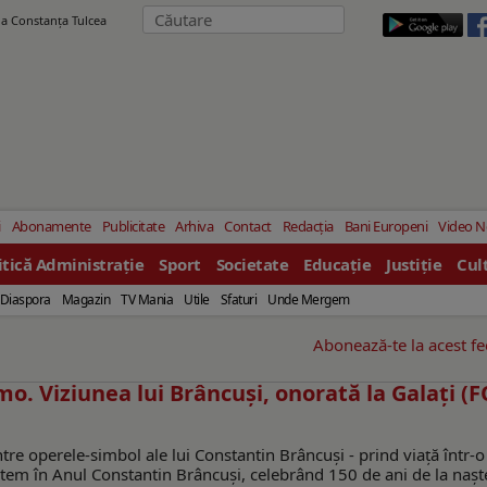
ila Constanţa Tulcea
i
Abonamente
Publicitate
Arhiva
Contact
Redacția
Bani Europeni
Video 
itică Administrație
Sport
Societate
Educație
Justiție
Cul
Diaspora
Magazin
TV Mania
Utile
Sfaturi
Unde Mergem
Abonează-te la acest f
Momo. Viziunea lui Brâncuși, onorată la Galați (
dintre operele-simbol ale lui Constantin Brâncuși - prind viață într-o
em în Anul Constantin Brâncuși, celebrând 150 de ani de la nașt