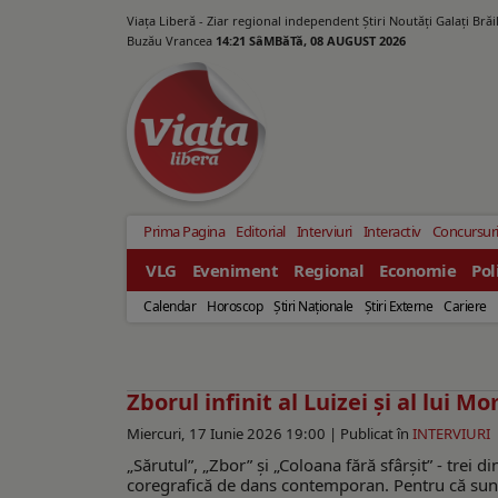
Viața Liberă - Ziar regional independent Știri Noutăți Galaţi Bră
Buzău Vrancea
14:21 SâMBăTă, 08 AUGUST 2026
Prima Pagina
Editorial
Interviuri
Interactiv
Concursur
VLG
Eveniment
Regional
Economie
Pol
Calendar
Horoscop
Ştiri Naţionale
Ştiri Externe
Cariere
Zborul infinit al Luizei şi al lui 
Miercuri, 17 Iunie 2026 19:00 |
Publicat în
INTERVIURI
„Sărutul”, „Zbor” şi „Coloana fără sfârșit” - trei 
coregrafică de dans contemporan. Pentru că sunt