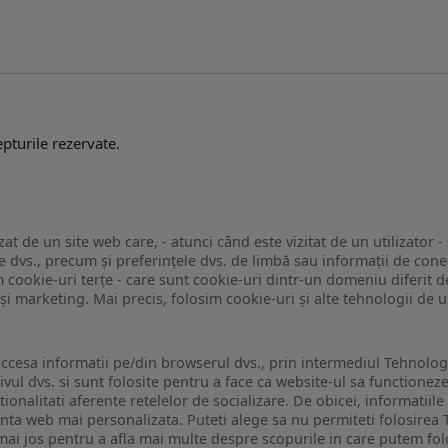
pturile rezervate.
zat de un site web care, - atunci când este vizitat de un utilizator -
 dvs., precum și preferințele dvs. de limbă sau informații de conec
ookie-uri terțe - care sunt cookie-uri dintr-un domeniu diferit de 
e și marketing. Mai precis, folosim cookie-uri și alte tehnologii de
ccesa informatii pe/din browserul dvs., prin intermediul Tehnologii
ivul dvs. si sunt folosite pentru a face ca website-ul sa functionez
tionalitati aferente retelelor de socializare. De obicei, informatiile
enta web mai personalizata. Puteti alege sa nu permiteti folosirea 
de mai jos pentru a afla mai multe despre scopurile in care putem fo