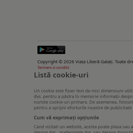
Copyright © 2026 Viaţa Liberă Galaţi. Toate dre
Termeni si conditii
Listă cookie-uri
Un cookie este fişier text de mici dimensiuni utili
dvs. pentru a păstra în memorie informații despre
numite cookie-uri primare. De asemenea, folosim c
pentru a sprijini eforturile noastre de publicitat
Cum vă exprimați opțiunile
Cand vizitati un website, acesta poate plasa sau a
despre dvs., preferintele dvs. sau despre dispozit