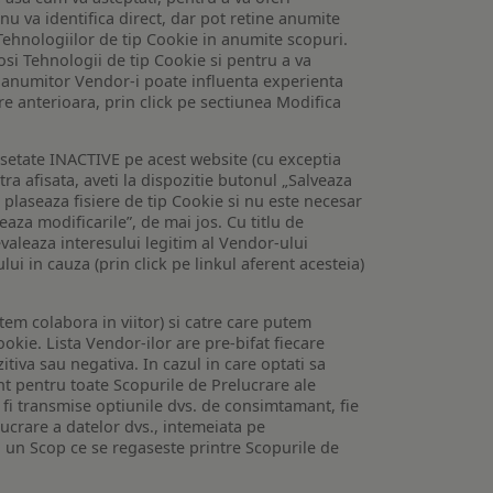
 nu va identifica direct, dar pot retine anumite
Tehnologiilor de tip Cookie in anumite scopuri.
losi Tehnologii de tip Cookie si pentru a va
 a anumitor Vendor-i poate influenta experienta
are anterioara, prin click pe sectiunea Modifica
setate INACTIVE pe acest website (cu exceptia
tra afisata, aveti la dispozitie butonul „Salveaza
e plaseaza fisiere de tip Cookie si nu este necesar
veaza modificarile”, de mai jos. Cu titlu de
valeaza interesului legitim al Vendor-ului
lui in cauza (prin click pe linkul aferent acesteia)
utem colabora in viitor) si catre care putem
okie. Lista Vendor-ilor are pre-bifat fiecare
iva sau negativa. In cazul in care optati sa
nt pentru toate Scopurile de Prelucrare ale
or fi transmise optiunile dvs. de consimtamant, fie
lucrare a datelor dvs., intemeiata pe
 un Scop ce se regaseste printre Scopurile de