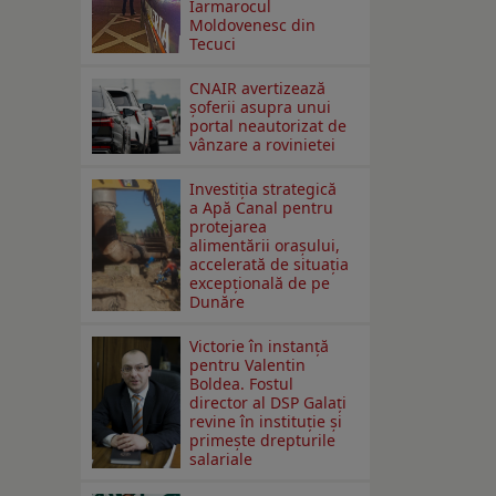
Iarmarocul
Moldovenesc din
Tecuci
CNAIR avertizează
șoferii asupra unui
portal neautorizat de
vânzare a rovinietei
Investiția strategică
a Apă Canal pentru
protejarea
alimentării orașului,
accelerată de situația
excepțională de pe
Dunăre
Victorie în instanță
pentru Valentin
Boldea. Fostul
director al DSP Galați
revine în instituție și
primește drepturile
salariale