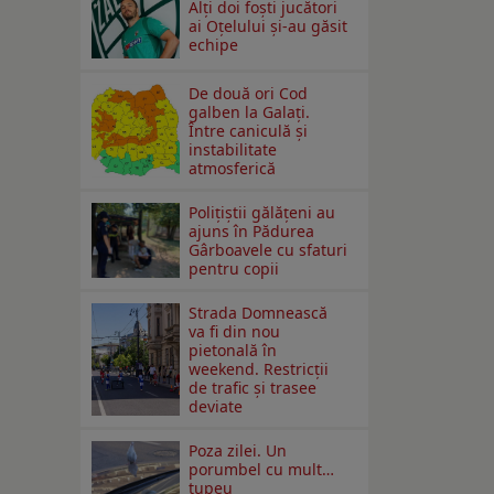
Alți doi foști jucători
ai Oțelului și-au găsit
echipe
De două ori Cod
galben la Galaţi.
Între caniculă şi
instabilitate
atmosferică
Polițiștii gălățeni au
ajuns în Pădurea
Gârboavele cu sfaturi
pentru copii
Strada Domnească
va fi din nou
pietonală în
weekend. Restricţii
de trafic şi trasee
deviate
Poza zilei. Un
porumbel cu mult…
tupeu