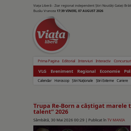
Viața Liberă - Ziar regional independent Știri Noutăți Galaţi Bră
Buzău Vrancea
17:39 VINERI, 07 AUGUST 2026
Prima Pagina
Editorial
Interviuri
Interactiv
Concursur
VLG
Eveniment
Regional
Economie
Pol
Calendar
Horoscop
Ştiri Naţionale
Ştiri Externe
Cariere
Trupa Re-Born a câştigat marele t
talent” 2026
Sâmbătă, 30 Mai 2026 00:29 |
Publicat în
TV MANIA