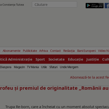
ila Constanţa Tulcea
i
Abonamente
Publicitate
Arhiva
Contact
Redacția
Bani Europeni
Video 
itică Administrație
Sport
Societate
Educație
Justiție
Cul
Diaspora
Magazin
TV Mania
Utile
Sfaturi
Unde Mergem
Abonează-te la acest f
rofeu şi premiul de originalitate „Românii au
Trupa Re-born, care a încheiat cu un moment absolut spectac