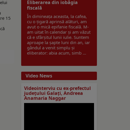
Eliberarea din iobăgia
elui
fiscală
u
În dimineața aceasta, la cafea,
tre 15
cu o țigară aprinsă alături, am
avut o mică epifanie fiscală. M-
scă
am uitat în calendar și am văzut
că e sfârșitul lunii iulie. Suntem
aproape la șapte luni din an, iar
gândul a venit simplu și
eliberator: abia acum, simb ...
Video News
Videointerviu cu ex-prefectul
judeţului Galaţi, Andreea
Anamaria Naggar