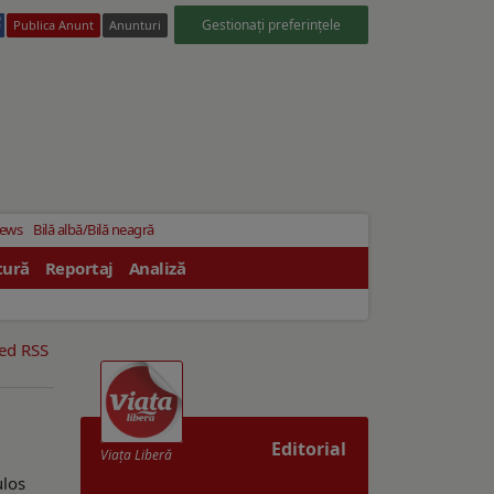
Gestionați preferințele
Publica Anunt
Anunturi
News
Bilă albă/Bilă neagră
tură
Reportaj
Analiză
eed RSS
Editorial
Viaţa Liberă
ulos