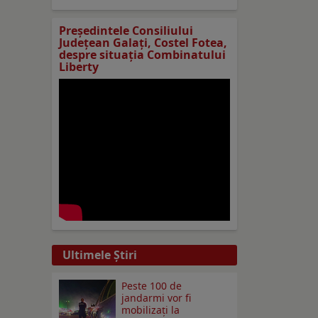
Preşedintele Consiliului
Judeţean Galaţi, Costel Fotea,
despre situaţia Combinatului
Liberty
Ultimele Ştiri
Peste 100 de
jandarmi vor fi
mobilizați la