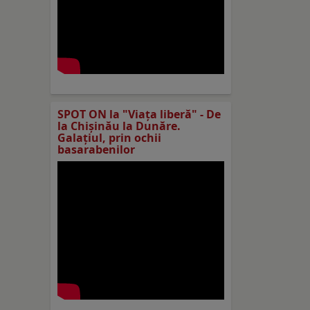
SPOT ON la "Viaţa liberă" - De
la Chișinău la Dunăre.
Galațiul, prin ochii
basarabenilor