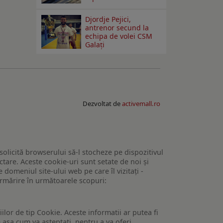
Djordje Pejici,
antrenor secund la
echipa de volei CSM
Galați
Dezvoltat de
activemall.ro
 solicită browserului să-l stocheze pe dispozitivul
tare. Aceste cookie-uri sunt setate de noi și
domeniul site-ului web pe care îl vizitați -
 urmărire în următoarele scopuri:
lor de tip Cookie. Aceste informatii ar putea fi
e asa cum va asteptati, pentru a va oferi