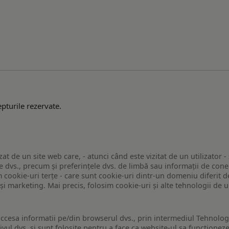
pturile rezervate.
zat de un site web care, - atunci când este vizitat de un utilizator -
 dvs., precum și preferințele dvs. de limbă sau informații de conec
ookie-uri terțe - care sunt cookie-uri dintr-un domeniu diferit de 
e și marketing. Mai precis, folosim cookie-uri și alte tehnologii de
ccesa informatii pe/din browserul dvs., prin intermediul Tehnologii
ivul dvs. si sunt folosite pentru a face ca website-ul sa functionez