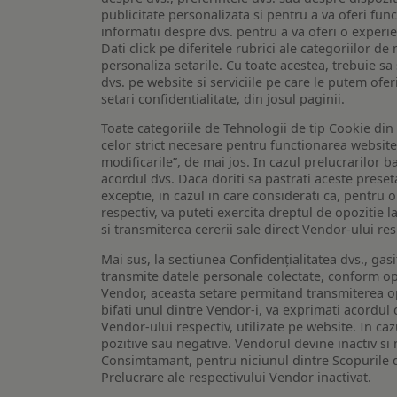
publicitate personalizata si pentru a va oferi func
informatii despre dvs. pentru a va oferi o experi
Dati click pe diferitele rubrici ale categoriilor 
personaliza setarile. Cu toate acestea, trebuie s
dvs. pe website si serviciile pe care le putem ofer
setari confidentialitate, din josul paginii.
Toate categoriile de Tehnologii de tip Cookie di
celor strict necesare pentru functionarea website-u
modificarile”, de mai jos. In cazul prelucrarilor 
acordul dvs. Daca doriti sa pastrati aceste presetar
exceptie, in cazul in care considerati ca, pentru 
respectiv, va puteti exercita dreptul de opozitie l
si transmiterea cererii sale direct Vendor-ului res
Mai sus, la sectiunea Confidențialitatea dvs., gas
transmite datele personale colectate, conform opt
Vendor, aceasta setare permitand transmiterea opt
bifati unul dintre Vendor-i, va exprimati acordul
Vendor-ului respectiv, utilizate pe website. In caz
pozitive sau negative. Vendorul devine inactiv si 
Consimtamant, pentru niciunul dintre Scopurile d
Prelucrare ale respectivului Vendor inactivat.