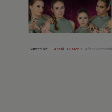
Sunteți aici:
Acasă
TV Mania
Afişez elemetel