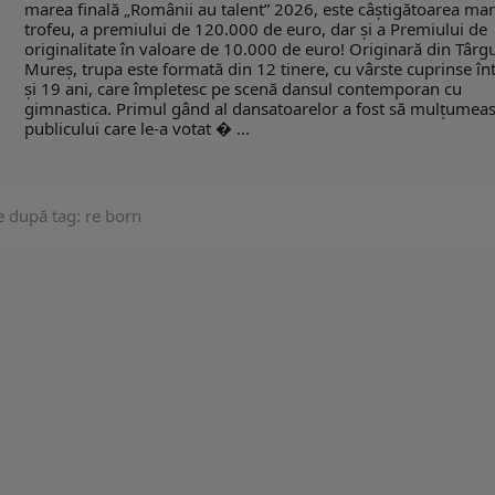
marea finală „Românii au talent” 2026, este câştigătoarea mar
trofeu, a premiului de 120.000 de euro, dar şi a Premiului de
originalitate în valoare de 10.000 de euro! Originară din Târg
Mureş, trupa este formată din 12 tinere, cu vârste cuprinse în
şi 19 ani, care împletesc pe scenă dansul contemporan cu
gimnastica. Primul gând al dansatoarelor a fost să mulţumea
publicului care le-a votat � ...
e după tag: re born