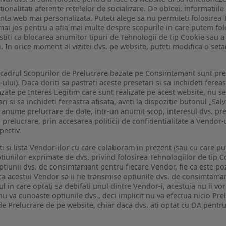
tionalitati aferente retelelor de socializare. De obicei, informatiile
enta web mai personalizata. Puteti alege sa nu permiteti folosirea 
de mai jos pentru a afla mai multe despre scopurile in care putem fo
a stiti ca blocarea anumitor tipuri de Tehnologii de tip Cookie sau
i. In orice moment al vizitei dvs. pe website, puteti modifica o set
n cadrul Scopurilor de Prelucrare bazate pe Consimtamant sunt pre
lui). Daca doriti sa pastrati aceste presetari si sa inchideti fereas
bazate pe Interes Legitim care sunt realizate pe acest website, nu s
i si sa inchideti fereastra afisata, aveti la dispozitie butonul „Sal
o anume prelucrare de date, intr-un anumit scop, interesul dvs. pre
a prelucrare, prin accesarea politicii de confidentialitate a Vendor-u
pectiv.
iti si lista Vendor-ilor cu care colaboram in prezent (sau cu care p
iunilor exprimate de dvs. privind folosirea Tehnologiilor de tip Co
iunii dvs. de consimtamant pentru fiecare Vendor, fie ca este pozit
 ca acestui Vendor sa ii fie transmise optiunile dvs. de consimtama
ul in care optati sa debifati unul dintre Vendor-i, acestuia nu ii v
nu va cunoaste optiunile dvs., deci implicit nu va efectua nicio Pre
e Prelucrare de pe website, chiar daca dvs. ati optat cu DA pentru