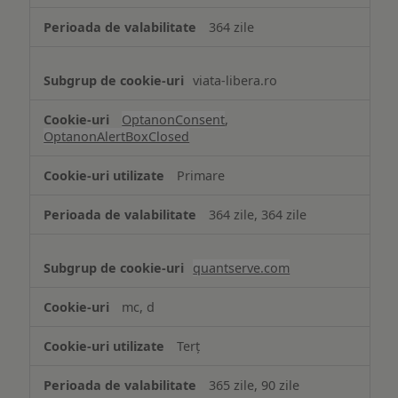
364 zile
viata-libera.ro
OptanonConsent
,
OptanonAlertBoxClosed
Primare
364 zile, 364 zile
quantserve.com
mc, d
Terț
365 zile, 90 zile