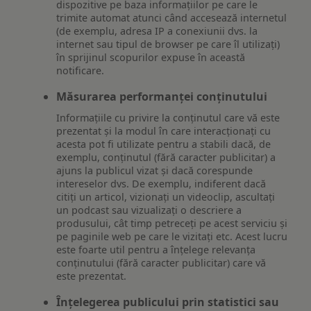
dispozitive pe baza informațiilor pe care le
trimite automat atunci când accesează internetul
(de exemplu, adresa IP a conexiunii dvs. la
internet sau tipul de browser pe care îl utilizați)
în sprijinul scopurilor expuse în această
notificare.
Măsurarea performanței conținutului
Informațiile cu privire la conținutul care vă este
prezentat și la modul în care interacționați cu
acesta pot fi utilizate pentru a stabili dacă, de
exemplu, conținutul (fără caracter publicitar) a
ajuns la publicul vizat și dacă corespunde
intereselor dvs. De exemplu, indiferent dacă
citiți un articol, vizionați un videoclip, ascultați
un podcast sau vizualizați o descriere a
produsului, cât timp petreceți pe acest serviciu și
pe paginile web pe care le vizitați etc. Acest lucru
este foarte util pentru a înțelege relevanța
conținutului (fără caracter publicitar) care vă
este prezentat.
Înțelegerea publicului prin statistici sau