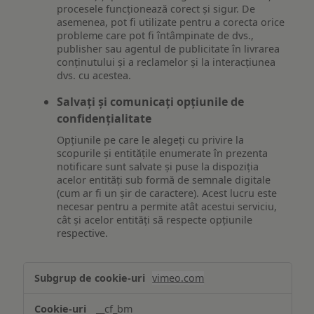
procesele funcționează corect și sigur. De
asemenea, pot fi utilizate pentru a corecta orice
probleme care pot fi întâmpinate de dvs.,
publisher sau agentul de publicitate în livrarea
conținutului și a reclamelor și la interacțiunea
dvs. cu acestea.
Salvați și comunicați opțiunile de
confidențialitate
Opțiunile pe care le alegeți cu privire la
scopurile și entitățile enumerate în prezenta
notificare sunt salvate și puse la dispoziția
acelor entități sub formă de semnale digitale
(cum ar fi un șir de caractere). Acest lucru este
necesar pentru a permite atât acestui serviciu,
cât și acelor entități să respecte opțiunile
respective.
Asigurarea
vimeo.com
funcționalităților
website-
__cf_bm