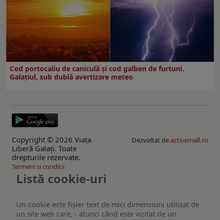
Cod portocaliu de caniculă și cod galben de furtuni.
Galațiul, sub dublă avertizare meteo
Copyright © 2026 Viaţa
Dezvoltat de
activemall.ro
Liberă Galaţi. Toate
drepturile rezervate.
Termeni si conditii
Listă cookie-uri
Un cookie este fişier text de mici dimensiuni utilizat de
un site web care, - atunci când este vizitat de un