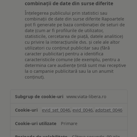
combinații de date din surse diferite
Înțelegerea publicului prin statistici sau
combinații de date din surse diferite Rapoartele
pot fi generate pe baza combinației de seturi de
date (cum ar fi profilurile de utilizator,
statisticile, cercetarea de piață, datele analitice)
cu privire la interacțiunile dvs. și cele ale altor
utilizatori cu conținut publicitar sau (fără
caracter publicitar) pentru a identifica
caracteristicile comune (de exemplu, pentru a
determina care audiențe țintă sunt mai receptive
la o campanie publicitară sau la un anumit
conținut).
Măsurare
www.viata-libera.ro
și
analiză
evid_set_0046
,
evid_0046
,
adptset_0046
Primare
Câteva secunde, 90 zile,