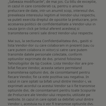
„Salveaza modificarile”, de mai jos. Cu titlu de exceptie,
in cazul in care considerati ca, pentru o anume
prelucrare de date, intr-un anumit scop, interesul dvs.
prevaleaza interesului legitim al Vendor-ului respectiv,
va puteti exercita dreptul de opozitie la prelucrare, prin
accesarea politicii de confidentialitate a Vendor-ului in
cauza (prin click pe linkul aferent acesteia) si
transmiterea cererii sale direct Vendor-ului respectiv.
Mai sus, la sectiunea Confidențialitatea dvs., gasiti si
lista Vendor-ilor cu care colaboram in prezent (sau cu
care putem colabora in viitor) si catre care putem
transmite datele personale colectate, conform
optiunilor exprimate de dvs. privind folosirea
Tehnologiilor de tip Cookie. Lista Vendor-ilor are pre-
bifat fiecare Vendor, aceasta setare permitand
transmiterea optiunii dvs. de consimtamant pentru
fiecare Vendor, fie ca este pozitiva sau negativa. In
cazul in care optati sa bifati unul dintre Vendor-i, va
exprimati acordul ca acestui Vendor sa ii fie transmise
optiunile dvs. de consimtamant pentru toate Scopurile
de Prelucrare ale Vendor-ului respectiv, utilizate pe
website. In cazul in care optati sa debifati unul dintre
Vendor-i, acestuia nu ii vor fi transmise optiunile dvs.