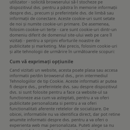
utilizator - solicită browserului să-l stocheze pe
dispozitivul dvs. pentru a păstra în memorie informații
despre dvs., precum și preferințele dvs. de limbă sau
informații de conectare. Aceste cookie-uri sunt setate
de noi și numite cookie-uri primare. De asemenea,
folosim cookie-uri terțe - care sunt cookie-uri dintr-un
domeniu diferit de domeniul site-ului web pe care îl
vizitați - pentru a sprijini eforturile noastre de
publicitate și marketing. Mai precis, folosim cookie-uri
și alte tehnologii de urmărire în următoarele scopuri:
Cum vă exprimați opțiunile
Cand vizitati un website, acesta poate plasa sau accesa
informatii pe/din browserul dvs., prin intermediul
Tehnologiilor de tip Cookie. Aceste informatii ar putea
fi despre dvs., preferintele dvs. sau despre dispozitivul
dvs. si sunt folosite pentru a face ca website-ul sa
functioneze asa cum va asteptati, pentru a va oferi
publicitate personalizata si pentru a va oferi
functionalitati aferente retelelor de socializare. De
obicei, informatiile nu va identifica direct, dar pot retine
anumite informatii despre dvs. pentru a va oferi o
experienta web mai personalizata. Puteti alege sa nu