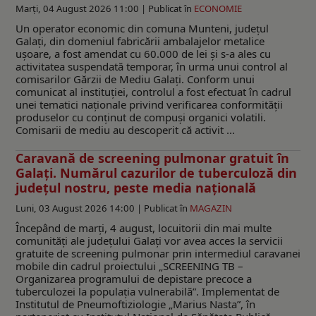
Marți, 04 August 2026 11:00 |
Publicat în
ECONOMIE
Un operator economic din comuna Munteni, județul
Galați, din domeniul fabricării ambalajelor metalice
ușoare, a fost amendat cu 60.000 de lei și s-a ales cu
activitatea suspendată temporar, în urma unui control al
comisarilor Gărzii de Mediu Galați. Conform unui
comunicat al instituției, controlul a fost efectuat în cadrul
unei tematici naționale privind verificarea conformității
produselor cu conținut de compuși organici volatili.
Comisarii de mediu au descoperit că activit ...
Caravană de screening pulmonar gratuit în
Galați. Numărul cazurilor de tuberculoză din
județul nostru, peste media națională
Luni, 03 August 2026 14:00 |
Publicat în
MAGAZIN
Începând de marți, 4 august, locuitorii din mai multe
comunități ale județului Galați vor avea acces la servicii
gratuite de screening pulmonar prin intermediul caravanei
mobile din cadrul proiectului „SCREENING TB –
Organizarea programului de depistare precoce a
tuberculozei la populația vulnerabilă”. Implementat de
Institutul de Pneumoftiziologie „Marius Nasta”, în