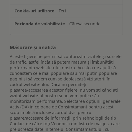
ului
Terț
Câteva secunde
Măsurare și analiză
Aceste fișiere ne permit să contorizăm vizitele și sursele
de trafic, astfel încât să putem măsura și îmbunătăți
performanța website-ului nostru. Acestea ne ajută să
cunoaștem cele mai populare sau mai puțin populare
pagini și să vedem cum se deplasează vizitatorii în
cadrul website-ului. Dacă nu permiteți
plasarea/accesarea acestor fișiere, nu vom ști când ați
vizitat website-ul nostru și nu vom putea să-i
monitorizăm performanța. Selectarea opțiunii generale
Activ (DA) in coloana de Consimtamant pentru acest
scop implică inclusiv acordul dvs. pentru
plasare/accesare de informații, prin Tehnologii de tip
Cookie, de către toți Vendor-ii din lista de mai jos, care
prelucreaza date in temeiul Consimtamantului, cu