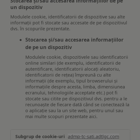
Stocarea și/sau accesarea informațiilor de pe
un dispozitiv
Modulele cookie, identificatorii de dispozitive sau alte
informații pot fi stocate sau accesate de pe dispozitivul
dvs. în scopurile prezentate.
Stocarea și/sau accesarea informațiilor
de pe un dispozitiv
Modulele cookie, dispozitivele sau identificatorii
online similari (de exemplu, identificatorii de
autentificare, identificatorii alocați aleatoriu,
identificatorii de rețea) împreună cu alte
informații (de exemplu, tipul browserului și
informațiile despre acesta, limba, dimensiunea
ecranului, tehnologiile acceptate etc.) pot fi
stocate sau citite pe dispozitivul dvs. pentru a le
recunoaște de fiecare dată când se conectează la
o aplicație sau la un site web, pentru unul sau
mai multe scopuri prezentate aici.
Stocarea
admp-tc-sati.adtlgc.com
și/sau