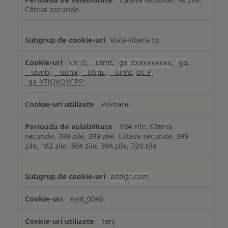
Câteva secunde
viata-libera.ro
cX_G
,
__utmt
,
_ga_xxxxxxxxxx
,
_ga
,
__utmb
,
__utma
,
__utmz
,
__utmc
,
cX_P
,
_ga_YTJQVQYCPP
Primare
394 zile, Câteva
secunde, 399 zile, 399 zile, Câteva secunde, 399
zile, 182 zile, 364 zile, 394 zile, 729 zile
adtlgc.com
evid_0046
Terț