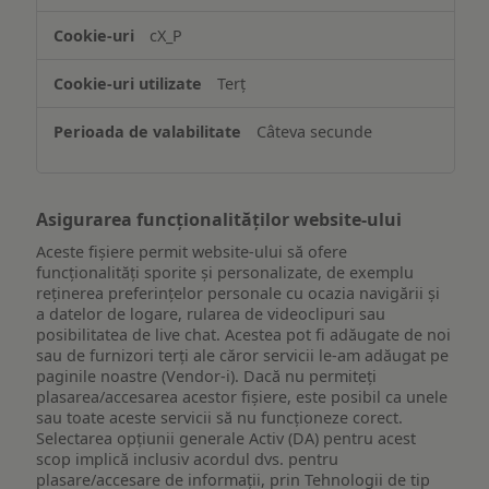
accesarea
cX_P
informațiilor
de
Terț
pe
un
Câteva secunde
dispozitiv
Asigurarea funcționalităților website-ului
Aceste fișiere permit website-ului să ofere
funcționalități sporite și personalizate, de exemplu
reţinerea preferinţelor personale cu ocazia navigării și
a datelor de logare, rularea de videoclipuri sau
posibilitatea de live chat. Acestea pot fi adăugate de noi
sau de furnizori terți ale căror servicii le-am adăugat pe
paginile noastre (Vendor-i). Dacă nu permiteți
plasarea/accesarea acestor fișiere, este posibil ca unele
sau toate aceste servicii să nu funcționeze corect.
Selectarea opțiunii generale Activ (DA) pentru acest
scop implică inclusiv acordul dvs. pentru
plasare/accesare de informații, prin Tehnologii de tip