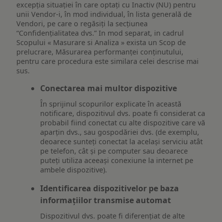
excepția situației în care optați cu Inactiv (NU) pentru
unii Vendor-i, în mod individual, în lista generală de
Vendori, pe care o regăsiți la secțiunea
“Confidențialitatea dvs.” In mod separat, in cadrul
Scopului « Masurare si Analiza » exista un Scop de
prelucrare, Măsurarea performanței conținutului,
pentru care procedura este similara celei descrise mai
sus.
Conectarea mai multor dispozitive
În sprijinul scopurilor explicate în această
notificare, dispozitivul dvs. poate fi considerat ca
probabil fiind conectat cu alte dispozitive care vă
aparțin dvs., sau gospodăriei dvs. (de exemplu,
deoarece sunteți conectat la același serviciu atât
pe telefon, cât și pe computer sau deoarece
puteți utiliza aceeași conexiune la internet pe
ambele dispozitive).
Identificarea dispozitivelor pe baza
informațiilor transmise automat
Dispozitivul dvs. poate fi diferențiat de alte