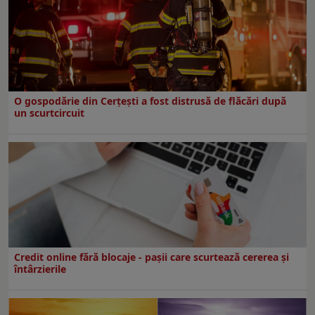
O gospodărie din Cerțești a fost distrusă de flăcări după
un scurtcircuit
Credit online fără blocaje - pașii care scurtează cererea și
întârzierile