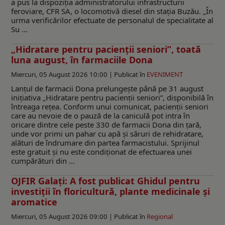
a pus la dispoziția administratorului infrastructurii
feroviare, CFR SA, o locomotivă diesel din stația Buzău. „În
urma verificărilor efectuate de personalul de specialitate al
Su ...
„Hidratare pentru pacienții seniori”, toată
luna august, în farmaciile Dona
Miercuri, 05 August 2026 10:00 |
Publicat în
EVENIMENT
Lanțul de farmacii Dona prelungește până pe 31 august
inițiativa „Hidratare pentru pacienții seniori”, disponibilă în
întreaga rețea. Conform unui comunicat, pacienții seniori
care au nevoie de o pauză de la caniculă pot intra în
oricare dintre cele peste 330 de farmacii Dona din țară,
unde vor primi un pahar cu apă și săruri de rehidratare,
alături de îndrumare din partea farmacistului. Sprijinul
este gratuit și nu este condiționat de efectuarea unei
cumpărături din ...
OJFIR Galați: A fost publicat Ghidul pentru
investiții în floricultură, plante medicinale și
aromatice
Miercuri, 05 August 2026 09:00 |
Publicat în
Regional