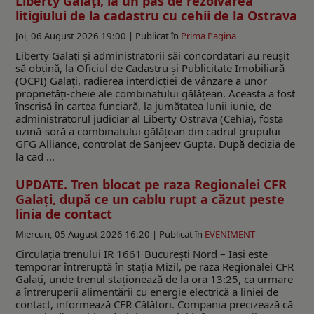
Liberty Galați, la un pas de rezolvarea
litigiului de la cadastru cu cehii de la Ostrava
Joi, 06 August 2026 19:00 |
Publicat în
Prima Pagina
Liberty Galați și administratorii săi concordatari au reușit
să obțină, la Oficiul de Cadastru și Publicitate Imobiliară
(OCPI) Galați, radierea interdicției de vânzare a unor
proprietăți-cheie ale combinatului gălățean. Aceasta a fost
înscrisă în cartea funciară, la jumătatea lunii iunie, de
administratorul judiciar al Liberty Ostrava (Cehia), fosta
uzină-soră a combinatului gălățean din cadrul grupului
GFG Alliance, controlat de Sanjeev Gupta. După decizia de
la cad ...
UPDATE. Tren blocat pe raza Regionalei CFR
Galați, după ce un cablu rupt a căzut peste
linia de contact
Miercuri, 05 August 2026 16:20 |
Publicat în
EVENIMENT
Circulația trenului IR 1661 București Nord – Iași este
temporar întreruptă în stația Mizil, pe raza Regionalei CFR
Galați, unde trenul staționează de la ora 13:25, ca urmare
a întreruperii alimentării cu energie electrică a liniei de
contact, informează CFR Călători. Compania precizează că