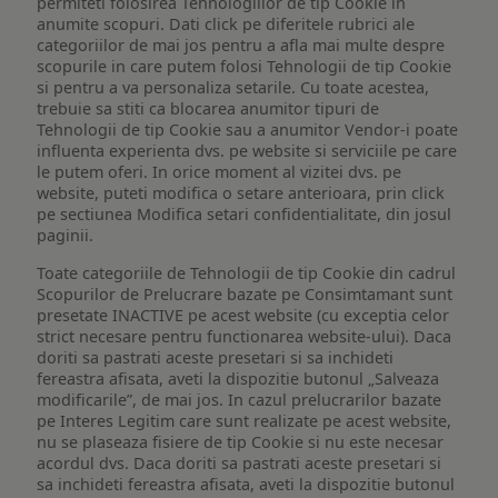
permiteti folosirea Tehnologiilor de tip Cookie in
anumite scopuri. Dati click pe diferitele rubrici ale
categoriilor de mai jos pentru a afla mai multe despre
scopurile in care putem folosi Tehnologii de tip Cookie
si pentru a va personaliza setarile. Cu toate acestea,
trebuie sa stiti ca blocarea anumitor tipuri de
Tehnologii de tip Cookie sau a anumitor Vendor-i poate
influenta experienta dvs. pe website si serviciile pe care
le putem oferi. In orice moment al vizitei dvs. pe
website, puteti modifica o setare anterioara, prin click
pe sectiunea Modifica setari confidentialitate, din josul
paginii.
Toate categoriile de Tehnologii de tip Cookie din cadrul
Scopurilor de Prelucrare bazate pe Consimtamant sunt
presetate INACTIVE pe acest website (cu exceptia celor
strict necesare pentru functionarea website-ului). Daca
doriti sa pastrati aceste presetari si sa inchideti
fereastra afisata, aveti la dispozitie butonul „Salveaza
modificarile”, de mai jos. In cazul prelucrarilor bazate
pe Interes Legitim care sunt realizate pe acest website,
nu se plaseaza fisiere de tip Cookie si nu este necesar
acordul dvs. Daca doriti sa pastrati aceste presetari si
sa inchideti fereastra afisata, aveti la dispozitie butonul