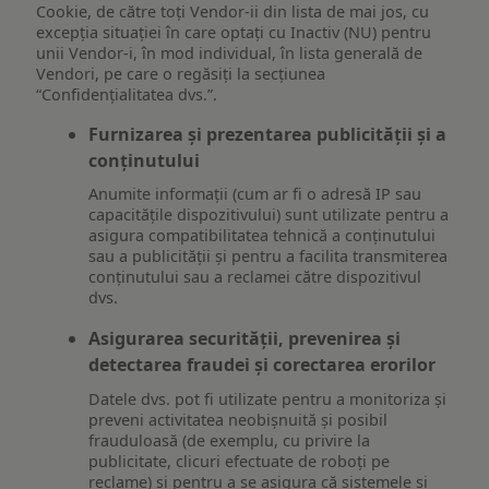
Cookie, de către toți Vendor-ii din lista de mai jos, cu
excepția situației în care optați cu Inactiv (NU) pentru
unii Vendor-i, în mod individual, în lista generală de
Vendori, pe care o regăsiți la secțiunea
“Confidențialitatea dvs.”.
Furnizarea și prezentarea publicității și a
conținutului
Anumite informații (cum ar fi o adresă IP sau
capacitățile dispozitivului) sunt utilizate pentru a
asigura compatibilitatea tehnică a conținutului
sau a publicității și pentru a facilita transmiterea
conținutului sau a reclamei către dispozitivul
dvs.
Asigurarea securității, prevenirea și
detectarea fraudei și corectarea erorilor
Datele dvs. pot fi utilizate pentru a monitoriza și
preveni activitatea neobișnuită și posibil
frauduloasă (de exemplu, cu privire la
publicitate, clicuri efectuate de roboți pe
reclame) și pentru a se asigura că sistemele și