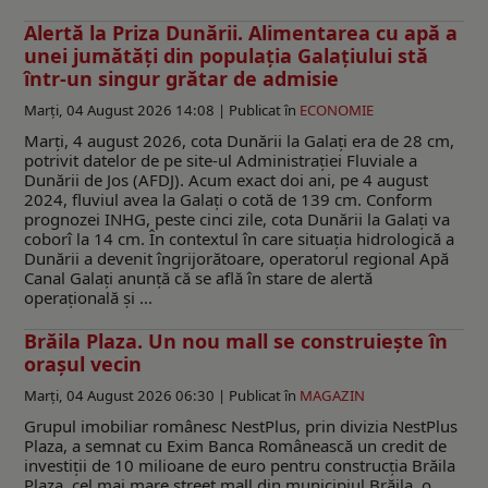
Alertă la Priza Dunării. Alimentarea cu apă a
unei jumătăţi din populaţia Galațiului stă
într-un singur grătar de admisie
Marți, 04 August 2026 14:08 |
Publicat în
ECONOMIE
Marți, 4 august 2026, cota Dunării la Galați era de 28 cm,
potrivit datelor de pe site-ul Administraţiei Fluviale a
Dunării de Jos (AFDJ). Acum exact doi ani, pe 4 august
2024, fluviul avea la Galați o cotă de 139 cm. Conform
prognozei INHG, peste cinci zile, cota Dunării la Galați va
coborî la 14 cm. În contextul în care situația hidrologică a
Dunării a devenit îngrijorătoare, operatorul regional Apă
Canal Galați anunță că se află în stare de alertă
operațională și ...
Brăila Plaza. Un nou mall se construiește în
orașul vecin
Marți, 04 August 2026 06:30 |
Publicat în
MAGAZIN
Grupul imobiliar românesc NestPlus, prin divizia NestPlus
Plaza, a semnat cu Exim Banca Românească un credit de
investiții de 10 milioane de euro pentru construcția Brăila
Plaza, cel mai mare street mall din municipiul Brăila, o