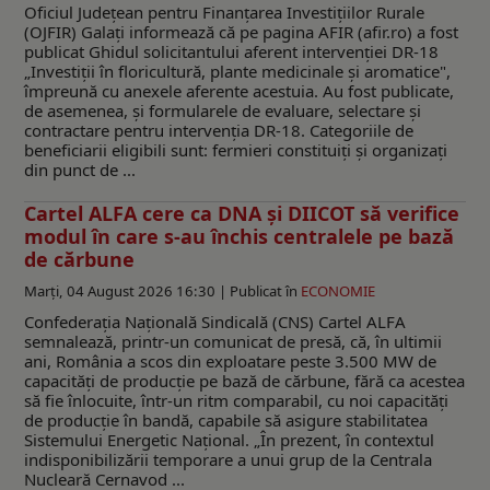
Oficiul Județean pentru Finanțarea Investițiilor Rurale
(OJFIR) Galați informează că pe pagina AFIR (afir.ro) a fost
publicat Ghidul solicitantului aferent intervenției DR-18
„Investiții în floricultură, plante medicinale și aromatice",
împreună cu anexele aferente acestuia. Au fost publicate,
de asemenea, și formularele de evaluare, selectare și
contractare pentru intervenția DR-18. Categoriile de
beneficiarii eligibili sunt: fermieri constituiți și organizați
din punct de ...
Cartel ALFA cere ca DNA și DIICOT să verifice
modul în care s-au închis centralele pe bază
de cărbune
Marți, 04 August 2026 16:30 |
Publicat în
ECONOMIE
Confederația Națională Sindicală (CNS) Cartel ALFA
semnalează, printr-un comunicat de presă, că, în ultimii
ani, România a scos din exploatare peste 3.500 MW de
capacități de producție pe bază de cărbune, fără ca acestea
să fie înlocuite, într-un ritm comparabil, cu noi capacități
de producție în bandă, capabile să asigure stabilitatea
Sistemului Energetic Național. „În prezent, în contextul
indisponibilizării temporare a unui grup de la Centrala
Nucleară Cernavod ...