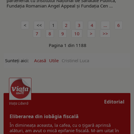
parteneriat cu Institutul Național de Sănătate Publică,
Fundația Romanian Angel Appeal și Fundația Cen ...
1
2
3
4
...
6
7
8
9
10
Pagina 1 din 1188
Sunteți aici:
Acasă
Utile
Cristinel Luca
Editorial
Viaţa Liberă
Eliberarea din iobăgia fiscală
În dimineața aceasta, la cafea, cu o țigară aprinsă
alături, am avut o mică epifanie fiscală. M-am uitat în