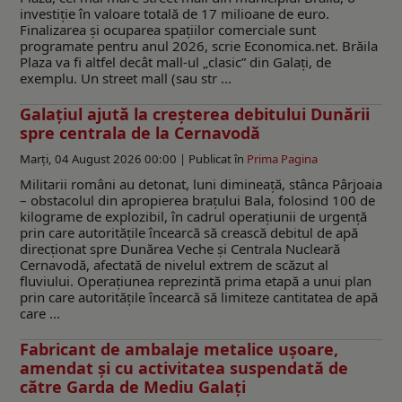
investiție în valoare totală de 17 milioane de euro.
Finalizarea și ocuparea spațiilor comerciale sunt
programate pentru anul 2026, scrie Economica.net. Brăila
Plaza va fi altfel decât mall-ul „clasic” din Galați, de
exemplu. Un street mall (sau str ...
Galațiul ajută la creșterea debitului Dunării
spre centrala de la Cernavodă
Marți, 04 August 2026 00:00 |
Publicat în
Prima Pagina
Militarii români au detonat, luni dimineață, stânca Pârjoaia
– obstacolul din apropierea brațului Bala, folosind 100 de
kilograme de explozibil, în cadrul operațiunii de urgență
prin care autoritățile încearcă să crească debitul de apă
direcționat spre Dunărea Veche și Centrala Nucleară
Cernavodă, afectată de nivelul extrem de scăzut al
fluviului. Operațiunea reprezintă prima etapă a unui plan
prin care autoritățile încearcă să limiteze cantitatea de apă
care ...
Fabricant de ambalaje metalice ușoare,
amendat și cu activitatea suspendată de
către Garda de Mediu Galați