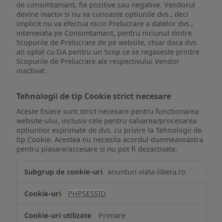
de consimtamant, fie pozitive sau negative. Vendorul
devine inactiv si nu va cunoaste optiunile dvs., deci
implicit nu va efectua nicio Prelucrare a datelor dvs.,
intemeiata pe Consimtamant, pentru niciunul dintre
Scopurile de Prelucrare de pe website, chiar daca dvs.
ati optat cu DA pentru un Scop ce se regaseste printre
Scopurile de Prelucrare ale respectivului Vendor
inactivat.
Tehnologii de tip Cookie strict necesare
Aceste fisiere sunt strict necesare pentru functionarea
website-ului, inclusiv cele pentru salvarea/procesarea
optiunilor exprimate de dvs. cu privire la Tehnologii de
tip Cookie. Acestea nu necesita acordul dumneavoastra
pentru plasare/accesare si nu pot fi dezactivate.
Tehnologii
anunturi.viata-libera.ro
de
tip
PHPSESSID
Cookie
strict
Primare
necesare