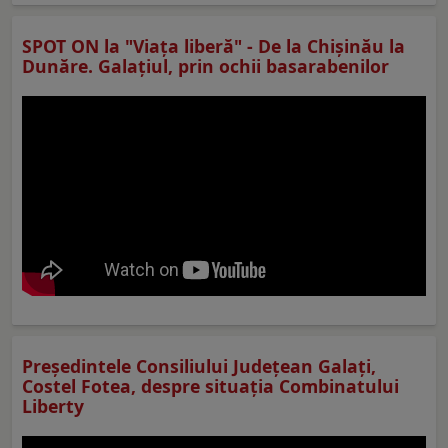
SPOT ON la "Viaţa liberă" - De la Chișinău la
Dunăre. Galațiul, prin ochii basarabenilor
Preşedintele Consiliului Judeţean Galaţi,
Costel Fotea, despre situaţia Combinatului
Liberty