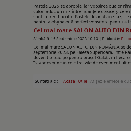
Paștele 2025 se apropie, iar vopsirea ouălor rămâ
culori aduc un mix între nuanțele clasice și cele 
sunt în trend pentru Paștele de anul acesta și ce 
pentru a obține ouă perfect vopsite și pentru a tr
Cel mai mare SALON AUTO DIN ROM
Sâmbătă, 16 Septembrie 2023 10:10 |
Publicat în
Regio
Cel mai mare SALON AUTO DIN ROMÂNIA se desfăș
septembrie 2023, pe Faleza Superioară, între Pa
devenit o tradiție pentru orașul Galați, în fiec
își vor expune in cele trei zile de eveniment ultim
Sunteți aici:
Acasă
Utile
Afişez elemetele dup