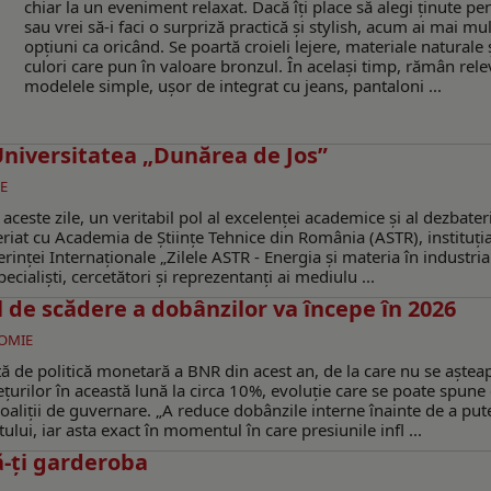
chiar la un eveniment relaxat. Dacă îți place să alegi ținute pen
sau vrei să-i faci o surpriză practică și stylish, acum ai mai mu
opțiuni ca oricând. Se poartă croieli lejere, materiale naturale 
culori care pun în valoare bronzul. În același timp, rămân rel
modelele simple, ușor de integrat cu jeans, pantaloni ...
 Universitatea „Dunărea de Jos”
E
aceste zile, un veritabil pol al excelenței academice și al dezbater
neriat cu Academia de Științe Tehnice din România (ASTR), instituți
inței Internaționale „Zilele ASTR - Energia și materia în industria
ialiști, cercetători și reprezentanți ai mediulu ...
ul de scădere a dobânzilor va începe în 2026
OMIE
 de politică monetară a BNR din acest an, de la care nu se aștea
țurilor în această lună la circa 10%, evoluție care se poate spune 
coaliții de guvernare. „A reduce dobânzile interne înainte de a put
lui, iar asta exact în momentul în care presiunile infl ...
-ți garderoba