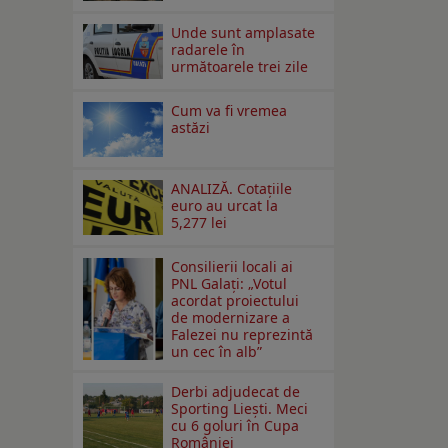
Unde sunt amplasate
radarele în
următoarele trei zile
Cum va fi vremea
astăzi
ANALIZĂ. Cotațiile
euro au urcat la
5,277 lei
Consilierii locali ai
PNL Galaţi: „Votul
acordat proiectului
de modernizare a
Falezei nu reprezintă
un cec în alb”
Derbi adjudecat de
Sporting Liești. Meci
cu 6 goluri în Cupa
României