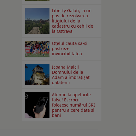
Liberty Galați, la un
pas de rezolvarea
litigiului de la
cadastru cu cehii de
la Ostrava
Oțelul caută să-și
păstreze
invincibilitatea
Icoana Maicii
Domnului de la
Adam a îmbrățișat
gălățenii
Atenție la apelurile
false! Escrocii
folosesc numărul SRI
pentru a cere date și
bani