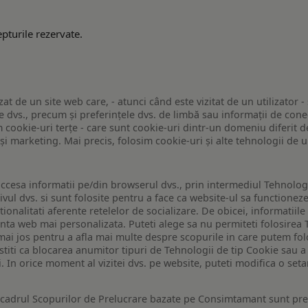
pturile rezervate.
zat de un site web care, - atunci când este vizitat de un utilizator -
 dvs., precum și preferințele dvs. de limbă sau informații de conec
ookie-uri terțe - care sunt cookie-uri dintr-un domeniu diferit de 
e și marketing. Mai precis, folosim cookie-uri și alte tehnologii de
ccesa informatii pe/din browserul dvs., prin intermediul Tehnologii
ivul dvs. si sunt folosite pentru a face ca website-ul sa functionez
tionalitati aferente retelelor de socializare. De obicei, informatiile
enta web mai personalizata. Puteti alege sa nu permiteti folosirea 
de mai jos pentru a afla mai multe despre scopurile in care putem fo
a stiti ca blocarea anumitor tipuri de Tehnologii de tip Cookie sau
i. In orice moment al vizitei dvs. pe website, puteti modifica o set
n cadrul Scopurilor de Prelucrare bazate pe Consimtamant sunt pre