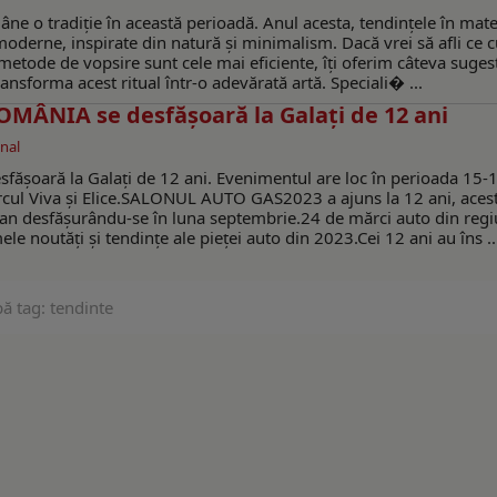
ne o tradiție în această perioadă. Anul acesta, tendințele în mate
moderne, inspirate din natură și minimalism. Dacă vrei să afli ce c
metode de vopsire sunt cele mai eficiente, îți oferim câteva sugest
ansforma acest ritual într-o adevărată artă. Speciali� ...
ÂNIA se desfășoară la Galați de 12 ani
nal
oară la Galați de 12 ani. Evenimentul are loc în perioada 15-
rcul Viva și Elice.SALONUL AUTO GAS2023 a ajuns la 12 ani, aces
are an desfășurându-se în luna septembrie.24 de mărci auto din reg
ele noutăți și tendințe ale pieței auto din 2023.Cei 12 ani au îns ..
ă tag: tendinte