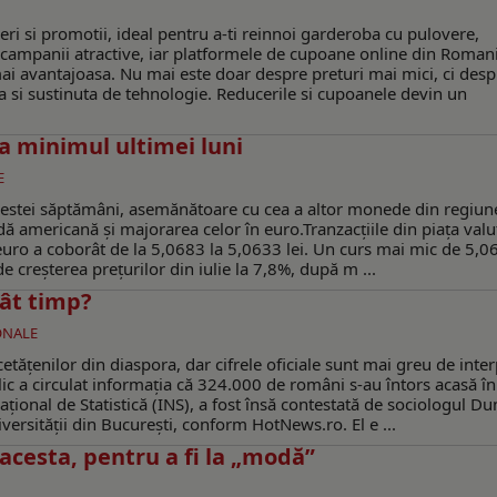
 si promotii, ideal pentru a-ti reinnoi garderoba cu pulovere,
za campanii atractive, iar platformele de cupoane online din Roman
 mai avantajoasa. Nu mai este doar despre preturi mai mici, ci desp
a si sustinuta de tehnologie. Reducerile si cupoanele devin un
la minimul ultimei luni
E
acestei săptămâni, asemănătoare cu cea a altor monede din regiun
 americană și majorarea celor în euro.Tranzacțiile din piața valu
 euro a coborât de la 5,0683 la 5,0633 lei. Un curs mai mic de 5,06
 de creșterea prețurilor din iulie la 7,8%, după m ...
cât timp?
ONALE
tățenilor din diaspora, dar cifrele oficiale sunt mai greu de inter
lic a circulat informația că 324.000 de români s-au întors acasă î
Național de Statistică (INS), a fost însă contestată de sociologul D
versității din București, conform HotNews.ro. El e ...
 acesta, pentru a fi la „modă”