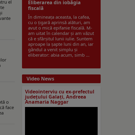
tru el
Eliberarea din iobăgia
lte
fiscală
și
În dimineața aceasta, la cafea,
evante
cu o țigară aprinsă alături, am
avut o mică epifanie fiscală. M-
am uitat în calendar și am văzut
că e sfârșitul lunii iulie. Suntem
aproape la șapte luni din an, iar
gândul a venit simplu și
eliberator: abia acum, simb ...
ilor
a
Video News
Videointerviu cu ex-prefectul
judeţului Galaţi, Andreea
Anamaria Naggar
ptă o
că face
ea