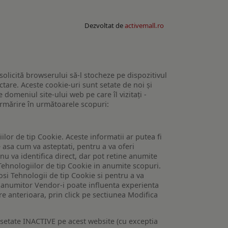
Dezvoltat de
activemall.ro
 solicită browserului să-l stocheze pe dispozitivul
tare. Aceste cookie-uri sunt setate de noi și
domeniul site-ului web pe care îl vizitați -
 urmărire în următoarele scopuri:
lor de tip Cookie. Aceste informatii ar putea fi
e asa cum va asteptati, pentru a va oferi
 nu va identifica direct, dar pot retine anumite
Tehnologiilor de tip Cookie in anumite scopuri.
losi Tehnologii de tip Cookie si pentru a va
 a anumitor Vendor-i poate influenta experienta
are anterioara, prin click pe sectiunea Modifica
setate INACTIVE pe acest website (cu exceptia