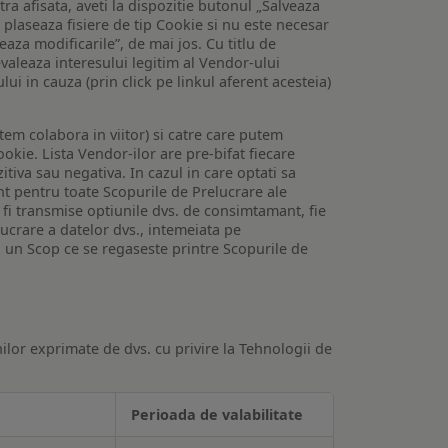
tra afisata, aveti la dispozitie butonul „Salveaza
e plaseaza fisiere de tip Cookie si nu este necesar
veaza modificarile”, de mai jos. Cu titlu de
valeaza interesului legitim al Vendor-ului
lui in cauza (prin click pe linkul aferent acesteia)
utem colabora in viitor) si catre care putem
okie. Lista Vendor-ilor are pre-bifat fiecare
iva sau negativa. In cazul in care optati sa
nt pentru toate Scopurile de Prelucrare ale
or fi transmise optiunile dvs. de consimtamant, fie
lucrare a datelor dvs., intemeiata pe
 un Scop ce se regaseste printre Scopurile de
ilor exprimate de dvs. cu privire la Tehnologii de
Perioada de valabilitate