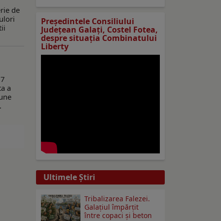
rie de
ulori
Preşedintele Consiliului
ii
Judeţean Galaţi, Costel Fotea,
despre situaţia Combinatului
Liberty
17
ta a
iune
.
Ultimele Ştiri
Tribalizarea Falezei.
Galațiul împărțit
între copaci și beton