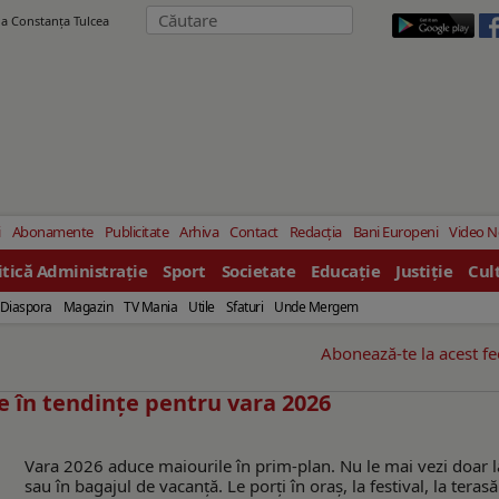
ila Constanţa Tulcea
i
Abonamente
Publicitate
Arhiva
Contact
Redacția
Bani Europeni
Video 
itică Administrație
Sport
Societate
Educație
Justiție
Cul
Diaspora
Magazin
TV Mania
Utile
Sfaturi
Unde Mergem
Abonează-te la acest f
e în tendințe pentru vara 2026
Vara 2026 aduce maiourile în prim-plan. Nu le mai vezi doar l
sau în bagajul de vacanță. Le porți în oraș, la festival, la teras