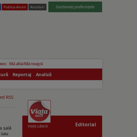
Gestionați preferințele
Publica Anunt
Anunturi
News
Bilă albă/Bilă neagră
tură
Reportaj
Analiză
eed RSS
Editorial
Viaţa Liberă
a sală
ă sau