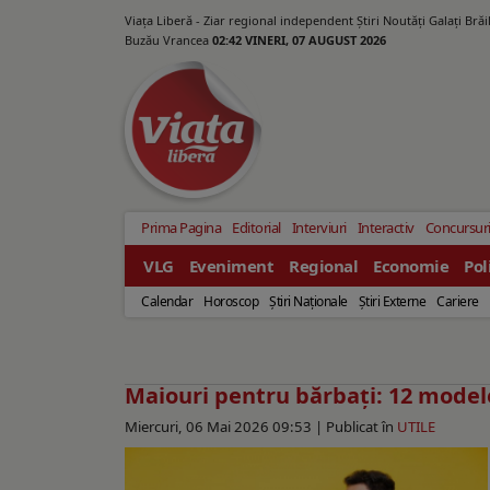
Viața Liberă - Ziar regional independent Știri Noutăți Galaţi Bră
Buzău Vrancea
02:42 VINERI, 07 AUGUST 2026
Prima Pagina
Editorial
Interviuri
Interactiv
Concursur
VLG
Eveniment
Regional
Economie
Pol
Calendar
Horoscop
Ştiri Naţionale
Ştiri Externe
Cariere
Maiouri pentru bărbați: 12 model
Miercuri, 06 Mai 2026 09:53 |
Publicat în
UTILE