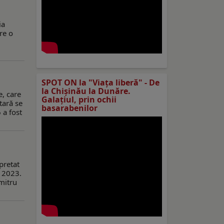
ia
re o
SPOT ON la "Viaţa liberă" - De
la Chișinău la Dunăre.
e, care
Galațiul, prin ochii
tară se
basarabenilor
 a fost
pretat
n 2023.
umitru