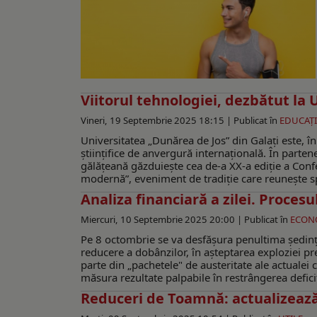
Viitorul tehnologiei, dezbătut la
Vineri, 19 Septembrie 2025 18:15 |
Publicat în
EDUCAŢI
Universitatea „Dunărea de Jos” din Galați este, în 
științifice de anvergură internațională. În parte
gălăţeană găzduiește cea de-a XX-a ediție a Confer
modernă”, eveniment de tradiție care reunește spec
Analiza financiară a zilei. Proces
Miercuri, 10 Septembrie 2025 20:00 |
Publicat în
ECON
Pe 8 octombrie se va desfășura penultima ședință
reducere a dobânzilor, în așteptarea exploziei pre
parte din „pachetele" de austeritate ale actualei 
măsura rezultate palpabile în restrângerea deficitu
Reduceri de Toamnă: actualizează