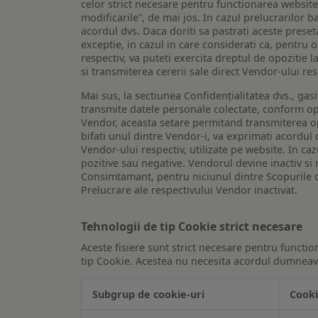
celor strict necesare pentru functionarea website-u
modificarile”, de mai jos. In cazul prelucrarilor 
acordul dvs. Daca doriti sa pastrati aceste presetar
exceptie, in cazul in care considerati ca, pentru 
respectiv, va puteti exercita dreptul de opozitie l
si transmiterea cererii sale direct Vendor-ului res
Mai sus, la sectiunea Confidențialitatea dvs., gas
transmite datele personale colectate, conform opt
Vendor, aceasta setare permitand transmiterea opt
bifati unul dintre Vendor-i, va exprimati acordul
Vendor-ului respectiv, utilizate pe website. In caz
pozitive sau negative. Vendorul devine inactiv si 
Consimtamant, pentru niciunul dintre Scopurile d
Prelucrare ale respectivului Vendor inactivat.
Tehnologii de tip Cookie strict necesare
Aceste fisiere sunt strict necesare pentru functio
tip Cookie. Acestea nu necesita acordul dumneavo
Subgrup de cookie-uri
Cooki
Tehnologii