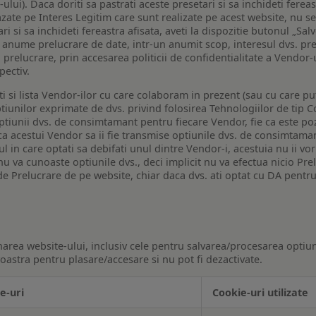
lui). Daca doriti sa pastrati aceste presetari si sa inchideti fereas
bazate pe Interes Legitim care sunt realizate pe acest website, nu s
i si sa inchideti fereastra afisata, aveti la dispozitie butonul „Sal
o anume prelucrare de date, intr-un anumit scop, interesul dvs. pre
a prelucrare, prin accesarea politicii de confidentialitate a Vendor-u
pectiv.
iti si lista Vendor-ilor cu care colaboram in prezent (sau cu care p
iunilor exprimate de dvs. privind folosirea Tehnologiilor de tip Co
iunii dvs. de consimtamant pentru fiecare Vendor, fie ca este pozit
 ca acestui Vendor sa ii fie transmise optiunile dvs. de consimtama
ul in care optati sa debifati unul dintre Vendor-i, acestuia nu ii v
nu va cunoaste optiunile dvs., deci implicit nu va efectua nicio Pre
e Prelucrare de pe website, chiar daca dvs. ati optat cu DA pentru
narea website-ului, inclusiv cele pentru salvarea/procesarea optiun
astra pentru plasare/accesare si nu pot fi dezactivate.
e-uri
Cookie-uri utilizate