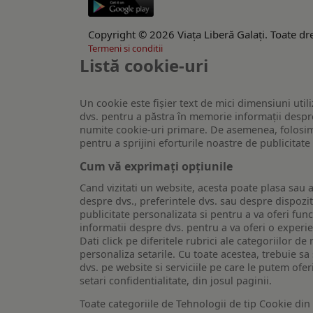
Copyright © 2026 Viaţa Liberă Galaţi. Toate dre
Termeni si conditii
Listă cookie-uri
Un cookie este fişier text de mici dimensiuni utili
dvs. pentru a păstra în memorie informații despre
numite cookie-uri primare. De asemenea, folosim c
pentru a sprijini eforturile noastre de publicitat
Cum vă exprimați opțiunile
Cand vizitati un website, acesta poate plasa sau a
despre dvs., preferintele dvs. sau despre dispozit
publicitate personalizata si pentru a va oferi func
informatii despre dvs. pentru a va oferi o experi
Dati click pe diferitele rubrici ale categoriilor 
personaliza setarile. Cu toate acestea, trebuie s
dvs. pe website si serviciile pe care le putem ofer
setari confidentialitate, din josul paginii.
Toate categoriile de Tehnologii de tip Cookie di