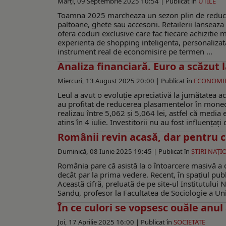
Marți, 09 Septembrie 2025 10:54 |
Publicat în
UTILE
Toamna 2025 marcheaza un sezon plin de reduceri
paltoane, ghete sau accesorii. Retailerii lansea
ofera coduri exclusive care fac fiecare achizitie
experienta de shopping inteligenta, personalizat
instrument real de economisire pe termen ...
Analiza financiară. Euro a scăzut 
Miercuri, 13 August 2025 20:00 |
Publicat în
ECONOMI
Leul a avut o evoluție apreciativă la jumătatea 
au profitat de reducerea plasamentelor în monedă
realizau între 5,062 și 5,064 lei, astfel că media
atins în 4 iulie. Investitorii nu au fost influențați
Românii revin acasă, dar pentru 
Duminică, 08 Iunie 2025 19:45 |
Publicat în
ŞTIRI NAŢI
România pare că asistă la o întoarcere masivă a ce
decât par la prima vedere. Recent, în spațiul pub
Această cifră, preluată de pe site-ul Institutului 
Sandu, profesor la Facultatea de Sociologie a Uni
În ce culori se vopsesc ouăle anul
Joi, 17 Aprilie 2025 16:00 |
Publicat în
SOCIETATE