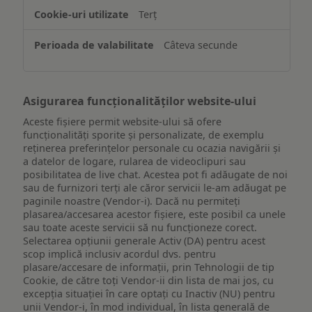
de
Terț
pe
un
Câteva secunde
dispozitiv
Asigurarea funcționalităților website-ului
Aceste fișiere permit website-ului să ofere
funcționalități sporite și personalizate, de exemplu
reţinerea preferinţelor personale cu ocazia navigării și
a datelor de logare, rularea de videoclipuri sau
posibilitatea de live chat. Acestea pot fi adăugate de noi
sau de furnizori terți ale căror servicii le-am adăugat pe
paginile noastre (Vendor-i). Dacă nu permiteți
plasarea/accesarea acestor fișiere, este posibil ca unele
sau toate aceste servicii să nu funcționeze corect.
Selectarea opțiunii generale Activ (DA) pentru acest
scop implică inclusiv acordul dvs. pentru
plasare/accesare de informații, prin Tehnologii de tip
Cookie, de către toți Vendor-ii din lista de mai jos, cu
excepția situației în care optați cu Inactiv (NU) pentru
unii Vendor-i, în mod individual, în lista generală de