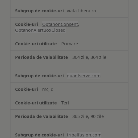
viata-libera.ro
OptanonConsent
,
OptanonAlertBoxClosed
Primare
364 zile, 364 zile
quantserve.com
mc, d
Terț
365 zile, 90 zile
tribalfusion.com