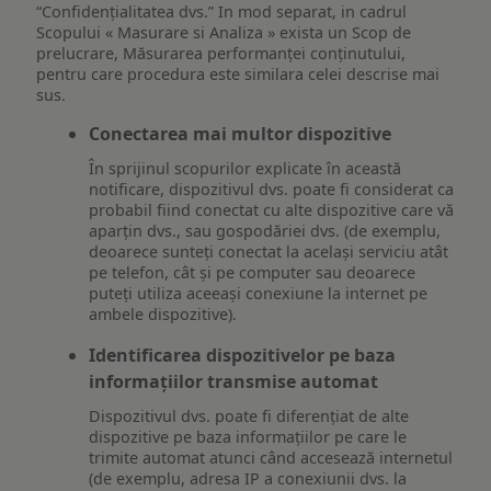
“Confidențialitatea dvs.” In mod separat, in cadrul
Scopului « Masurare si Analiza » exista un Scop de
prelucrare, Măsurarea performanței conținutului,
pentru care procedura este similara celei descrise mai
sus.
Conectarea mai multor dispozitive
În sprijinul scopurilor explicate în această
notificare, dispozitivul dvs. poate fi considerat ca
probabil fiind conectat cu alte dispozitive care vă
aparțin dvs., sau gospodăriei dvs. (de exemplu,
deoarece sunteți conectat la același serviciu atât
pe telefon, cât și pe computer sau deoarece
puteți utiliza aceeași conexiune la internet pe
ambele dispozitive).
Identificarea dispozitivelor pe baza
informațiilor transmise automat
Dispozitivul dvs. poate fi diferențiat de alte
dispozitive pe baza informațiilor pe care le
trimite automat atunci când accesează internetul
(de exemplu, adresa IP a conexiunii dvs. la