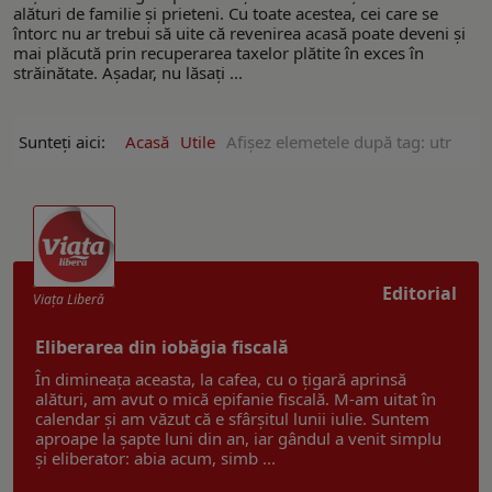
alături de familie și prieteni. Cu toate acestea, cei care se
întorc nu ar trebui să uite că revenirea acasă poate deveni și
mai plăcută prin recuperarea taxelor plătite în exces în
străinătate. Așadar, nu lăsați ...
Sunteți aici:
Acasă
Utile
Afişez elemetele după tag: utr
Editorial
Viaţa Liberă
Eliberarea din iobăgia fiscală
În dimineața aceasta, la cafea, cu o țigară aprinsă
alături, am avut o mică epifanie fiscală. M-am uitat în
calendar și am văzut că e sfârșitul lunii iulie. Suntem
aproape la șapte luni din an, iar gândul a venit simplu
și eliberator: abia acum, simb ...