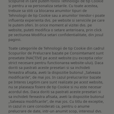
scopurile in care putem folosi Tehnologii de tip Cookie
si pentru a va personaliza setarile. Cu toate acestea,
trebuie sa stiti ca blocarea anumitor tipuri de
Tehnologii de tip Cookie sau a anumitor Vendor-i poate
influenta experienta dvs. pe website si serviciile pe care
le putem oferi. In orice moment al vizitei dvs. pe
website, puteti modifica o setare anterioara, prin click
pe sectiunea Modifica setari confidentialitate, din josul
paginii.
Toate categoriile de Tehnologii de tip Cookie din cadrul
Scopurilor de Prelucrare bazate pe Consimtamant sunt
presetate INACTIVE pe acest website (cu exceptia celor
strict necesare pentru functionarea website-ului). Daca
doriti sa pastrati aceste presetari si sa inchideti
fereastra afisata, aveti la dispozitie butonul „Salveaza
modificarile”, de mai jos. In cazul prelucrarilor bazate
pe Interes Legitim care sunt realizate pe acest website,
nu se plaseaza fisiere de tip Cookie si nu este necesar
acordul dvs. Daca doriti sa pastrati aceste presetari si
sa inchideti fereastra afisata, aveti la dispozitie butonul
„Salveaza modificarile”, de mai jos. Cu titlu de exceptie,
in cazul in care considerati ca, pentru o anume
prelucrare de date, intr-un anumit scop, interesul dvs.