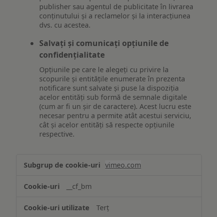
publisher sau agentul de publicitate în livrarea
conținutului și a reclamelor și la interacțiunea
dvs. cu acestea.
Salvați și comunicați opțiunile de
confidențialitate
Opțiunile pe care le alegeți cu privire la
scopurile și entitățile enumerate în prezenta
notificare sunt salvate și puse la dispoziția
acelor entități sub formă de semnale digitale
(cum ar fi un șir de caractere). Acest lucru este
necesar pentru a permite atât acestui serviciu,
cât și acelor entități să respecte opțiunile
respective.
Asigurarea
vimeo.com
funcționalităților
website-
__cf_bm
ului
Terț