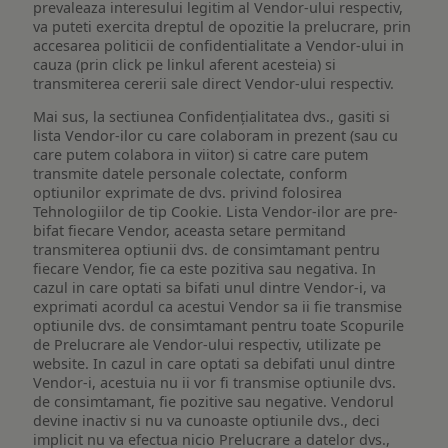
prevaleaza interesului legitim al Vendor-ului respectiv,
va puteti exercita dreptul de opozitie la prelucrare, prin
accesarea politicii de confidentialitate a Vendor-ului in
cauza (prin click pe linkul aferent acesteia) si
transmiterea cererii sale direct Vendor-ului respectiv.
Mai sus, la sectiunea Confidențialitatea dvs., gasiti si
lista Vendor-ilor cu care colaboram in prezent (sau cu
care putem colabora in viitor) si catre care putem
transmite datele personale colectate, conform
optiunilor exprimate de dvs. privind folosirea
Tehnologiilor de tip Cookie. Lista Vendor-ilor are pre-
bifat fiecare Vendor, aceasta setare permitand
transmiterea optiunii dvs. de consimtamant pentru
fiecare Vendor, fie ca este pozitiva sau negativa. In
cazul in care optati sa bifati unul dintre Vendor-i, va
exprimati acordul ca acestui Vendor sa ii fie transmise
optiunile dvs. de consimtamant pentru toate Scopurile
de Prelucrare ale Vendor-ului respectiv, utilizate pe
website. In cazul in care optati sa debifati unul dintre
Vendor-i, acestuia nu ii vor fi transmise optiunile dvs.
de consimtamant, fie pozitive sau negative. Vendorul
devine inactiv si nu va cunoaste optiunile dvs., deci
implicit nu va efectua nicio Prelucrare a datelor dvs.,