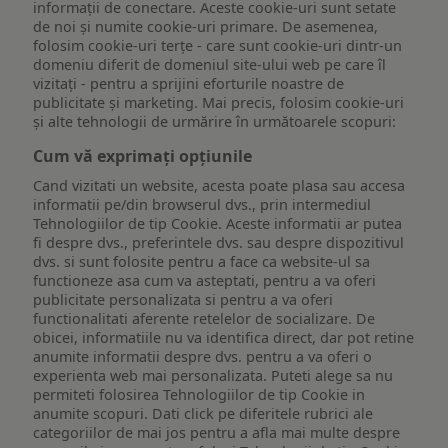
informații de conectare. Aceste cookie-uri sunt setate
de noi și numite cookie-uri primare. De asemenea,
folosim cookie-uri terțe - care sunt cookie-uri dintr-un
domeniu diferit de domeniul site-ului web pe care îl
vizitați - pentru a sprijini eforturile noastre de
publicitate și marketing. Mai precis, folosim cookie-uri
și alte tehnologii de urmărire în următoarele scopuri:
Cum vă exprimați opțiunile
Cand vizitati un website, acesta poate plasa sau accesa
informatii pe/din browserul dvs., prin intermediul
Tehnologiilor de tip Cookie. Aceste informatii ar putea
fi despre dvs., preferintele dvs. sau despre dispozitivul
dvs. si sunt folosite pentru a face ca website-ul sa
functioneze asa cum va asteptati, pentru a va oferi
publicitate personalizata si pentru a va oferi
functionalitati aferente retelelor de socializare. De
obicei, informatiile nu va identifica direct, dar pot retine
anumite informatii despre dvs. pentru a va oferi o
experienta web mai personalizata. Puteti alege sa nu
permiteti folosirea Tehnologiilor de tip Cookie in
anumite scopuri. Dati click pe diferitele rubrici ale
categoriilor de mai jos pentru a afla mai multe despre