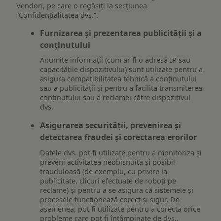
Vendori, pe care o regăsiți la secțiunea
“Confidențialitatea dvs.”.
Furnizarea și prezentarea publicității și a
conținutului
Anumite informații (cum ar fi o adresă IP sau
capacitățile dispozitivului) sunt utilizate pentru a
asigura compatibilitatea tehnică a conținutului
sau a publicității și pentru a facilita transmiterea
conținutului sau a reclamei către dispozitivul
dvs.
Asigurarea securității, prevenirea și
detectarea fraudei și corectarea erorilor
Datele dvs. pot fi utilizate pentru a monitoriza și
preveni activitatea neobișnuită și posibil
frauduloasă (de exemplu, cu privire la
publicitate, clicuri efectuate de roboți pe
reclame) și pentru a se asigura că sistemele și
procesele funcționează corect și sigur. De
asemenea, pot fi utilizate pentru a corecta orice
probleme care pot fi întâmpinate de dvs.,