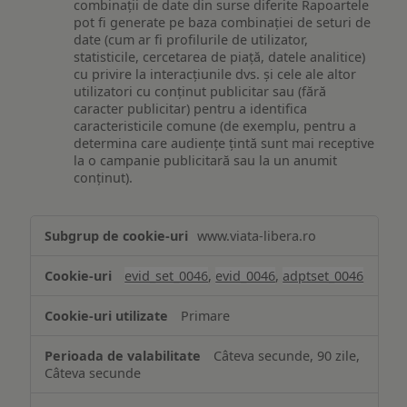
combinații de date din surse diferite Rapoartele
pot fi generate pe baza combinației de seturi de
date (cum ar fi profilurile de utilizator,
statisticile, cercetarea de piață, datele analitice)
cu privire la interacțiunile dvs. și cele ale altor
utilizatori cu conținut publicitar sau (fără
caracter publicitar) pentru a identifica
caracteristicile comune (de exemplu, pentru a
determina care audiențe țintă sunt mai receptive
la o campanie publicitară sau la un anumit
conținut).
Măsurare
www.viata-libera.ro
și
analiză
evid_set_0046
,
evid_0046
,
adptset_0046
Primare
Câteva secunde, 90 zile,
Câteva secunde