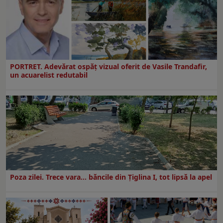
PORTRET. Adevărat ospăț vizual oferit de Vasile Trandafir,
un acuarelist redutabil
Poza zilei. Trece vara… băncile din Ţiglina I, tot lipsă la apel