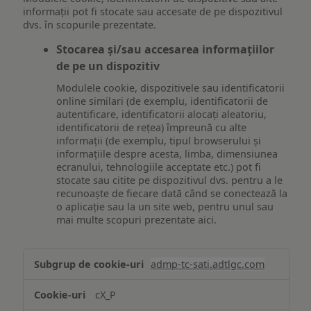
informații pot fi stocate sau accesate de pe dispozitivul
dvs. în scopurile prezentate.
Stocarea și/sau accesarea informațiilor
de pe un dispozitiv
Modulele cookie, dispozitivele sau identificatorii
online similari (de exemplu, identificatorii de
autentificare, identificatorii alocați aleatoriu,
identificatorii de rețea) împreună cu alte
informații (de exemplu, tipul browserului și
informațiile despre acesta, limba, dimensiunea
ecranului, tehnologiile acceptate etc.) pot fi
stocate sau citite pe dispozitivul dvs. pentru a le
recunoaște de fiecare dată când se conectează la
o aplicație sau la un site web, pentru unul sau
mai multe scopuri prezentate aici.
Stocarea
admp-tc-sati.adtlgc.com
și/sau
accesarea
cX_P
informațiilor