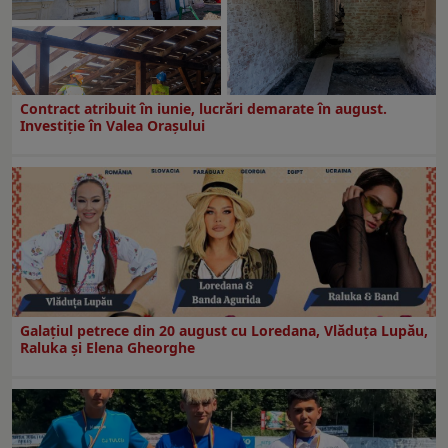
Contract atribuit în iunie, lucrări demarate în august.
Investiţie în Valea Oraşului
Galaţiul petrece din 20 august cu Loredana, Vlăduța Lupău,
Raluka și Elena Gheorghe