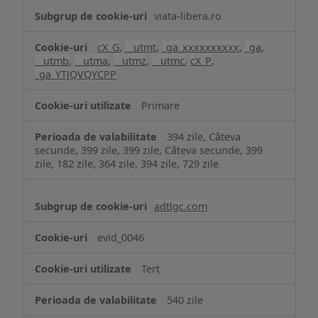
viata-libera.ro
cX_G
,
__utmt
,
_ga_xxxxxxxxxx
,
_ga
,
__utmb
,
__utma
,
__utmz
,
__utmc
,
cX_P
,
_ga_YTJQVQYCPP
Primare
394 zile, Câteva
secunde, 399 zile, 399 zile, Câteva secunde, 399
zile, 182 zile, 364 zile, 394 zile, 729 zile
adtlgc.com
evid_0046
Terț
540 zile