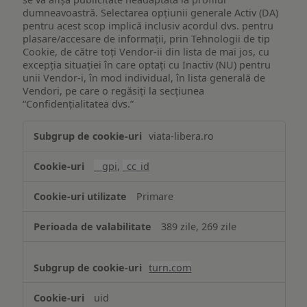
dumneavoastră. Selectarea opțiunii generale Activ (DA)
pentru acest scop implică inclusiv acordul dvs. pentru
plasare/accesare de informații, prin Tehnologii de tip
Cookie, de către toți Vendor-ii din lista de mai jos, cu
excepția situației în care optați cu Inactiv (NU) pentru
unii Vendor-i, în mod individual, în lista generală de
Vendori, pe care o regăsiți la secțiunea
“Confidențialitatea dvs.”
Publicitate
viata-libera.ro
țintită
(targetată)
__gpi
,
_cc_id
Primare
389 zile, 269 zile
turn.com
uid