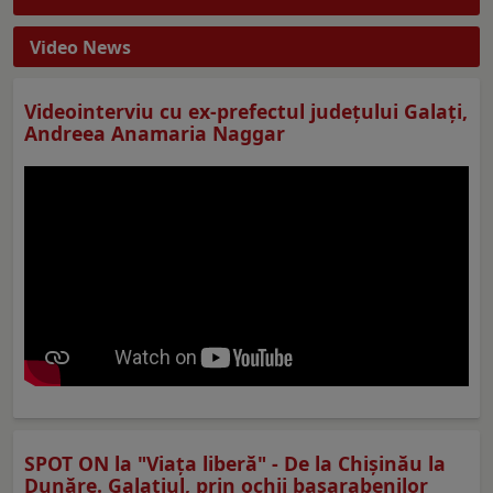
Video News
Videointerviu cu ex-prefectul judeţului Galaţi,
Andreea Anamaria Naggar
SPOT ON la "Viaţa liberă" - De la Chișinău la
Dunăre. Galațiul, prin ochii basarabenilor