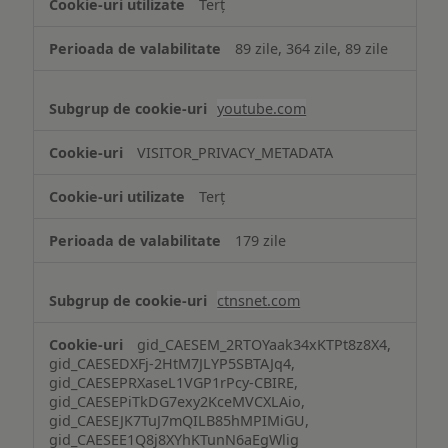
Terț
89 zile, 364 zile, 89 zile
youtube.com
VISITOR_PRIVACY_METADATA
Terț
179 zile
ctnsnet.com
gid_CAESEM_2RTOYaak34xKTPt8z8X4,
gid_CAESEDXFj-2HtM7JLYP5SBTAJq4,
gid_CAESEPRXaseL1VGP1rPcy-CBIRE,
gid_CAESEPiTkDG7exy2KceMVCXLAio,
gid_CAESEJK7TuJ7mQILB85hMPIMiGU,
gid_CAESEE1Q8j8XYhKTunN6aEgWlig