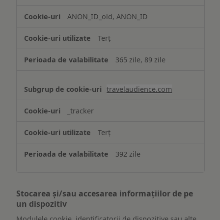
ANON_ID_old, ANON_ID
Terț
365 zile, 89 zile
travelaudience.com
_tracker
Terț
392 zile
Stocarea și/sau accesarea informațiilor de pe
un dispozitiv
Modulele cookie, identificatorii de dispozitive sau alte