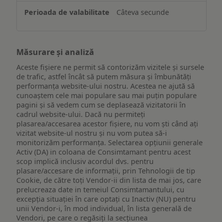
Câteva secunde
Măsurare și analiză
Aceste fișiere ne permit să contorizăm vizitele și sursele
de trafic, astfel încât să putem măsura și îmbunătăți
performanța website-ului nostru. Acestea ne ajută să
cunoaștem cele mai populare sau mai puțin populare
pagini și să vedem cum se deplasează vizitatorii în
cadrul website-ului. Dacă nu permiteți
plasarea/accesarea acestor fișiere, nu vom ști când ați
vizitat website-ul nostru și nu vom putea să-i
monitorizăm performanța. Selectarea opțiunii generale
Activ (DA) in coloana de Consimtamant pentru acest
scop implică inclusiv acordul dvs. pentru
plasare/accesare de informații, prin Tehnologii de tip
Cookie, de către toți Vendor-ii din lista de mai jos, care
prelucreaza date in temeiul Consimtamantului, cu
excepția situației în care optați cu Inactiv (NU) pentru
unii Vendor-i, în mod individual, în lista generală de
Vendori, pe care o regăsiți la secțiunea