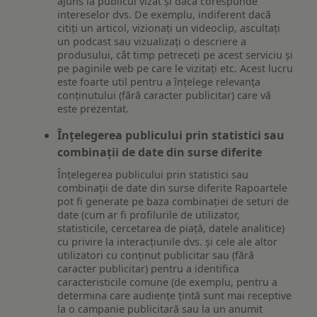
ajuns la publicul vizat și dacă corespunde
intereselor dvs. De exemplu, indiferent dacă
citiți un articol, vizionați un videoclip, ascultați
un podcast sau vizualizați o descriere a
produsului, cât timp petreceți pe acest serviciu și
pe paginile web pe care le vizitați etc. Acest lucru
este foarte util pentru a înțelege relevanța
conținutului (fără caracter publicitar) care vă
este prezentat.
Înțelegerea publicului prin statistici sau
combinații de date din surse diferite
Înțelegerea publicului prin statistici sau
combinații de date din surse diferite Rapoartele
pot fi generate pe baza combinației de seturi de
date (cum ar fi profilurile de utilizator,
statisticile, cercetarea de piață, datele analitice)
cu privire la interacțiunile dvs. și cele ale altor
utilizatori cu conținut publicitar sau (fără
caracter publicitar) pentru a identifica
caracteristicile comune (de exemplu, pentru a
determina care audiențe țintă sunt mai receptive
la o campanie publicitară sau la un anumit