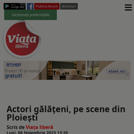
≡
Publica Anunt
Anunturi
Gestionați preferințele
Actori gălăţeni, pe scene din
Ploieşti
Scris de
Viaţa liberă
Luni, 06 Noiembrie 2023 13:20