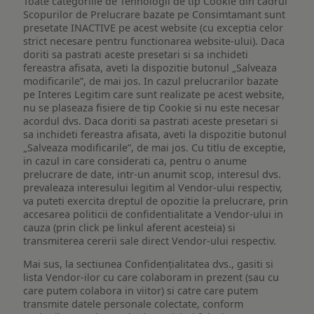
Toate categoriile de Tehnologii de tip Cookie din cadrul
Scopurilor de Prelucrare bazate pe Consimtamant sunt
presetate INACTIVE pe acest website (cu exceptia celor
strict necesare pentru functionarea website-ului). Daca
doriti sa pastrati aceste presetari si sa inchideti
fereastra afisata, aveti la dispozitie butonul „Salveaza
modificarile”, de mai jos. In cazul prelucrarilor bazate
pe Interes Legitim care sunt realizate pe acest website,
nu se plaseaza fisiere de tip Cookie si nu este necesar
acordul dvs. Daca doriti sa pastrati aceste presetari si
sa inchideti fereastra afisata, aveti la dispozitie butonul
„Salveaza modificarile”, de mai jos. Cu titlu de exceptie,
in cazul in care considerati ca, pentru o anume
prelucrare de date, intr-un anumit scop, interesul dvs.
prevaleaza interesului legitim al Vendor-ului respectiv,
va puteti exercita dreptul de opozitie la prelucrare, prin
accesarea politicii de confidentialitate a Vendor-ului in
cauza (prin click pe linkul aferent acesteia) si
transmiterea cererii sale direct Vendor-ului respectiv.
Mai sus, la sectiunea Confidențialitatea dvs., gasiti si
lista Vendor-ilor cu care colaboram in prezent (sau cu
care putem colabora in viitor) si catre care putem
transmite datele personale colectate, conform