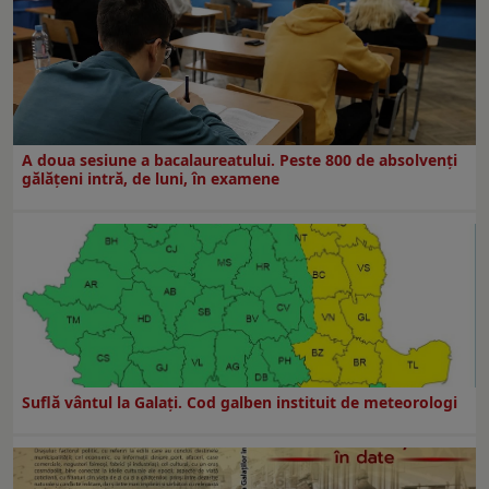
A doua sesiune a bacalaureatului. Peste 800 de absolvenţi
gălăţeni intră, de luni, în examene
Suflă vântul la Galaţi. Cod galben instituit de meteorologi