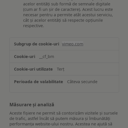
acelor entități sub formă de semnale digitale
(cum ar fi un șir de caractere). Acest lucru este
necesar pentru a permite atât acestui serviciu,
cât și acelor entități să respecte opțiunile
respective.
Asigurarea
vimeo.com
funcționalităților
website-
__cf_bm
ului
Terț
Câteva secunde
Măsurare și analiză
Aceste fișiere ne permit să contorizăm vizitele și sursele
de trafic, astfel încât să putem măsura și îmbunătăți
performanța website-ului nostru. Acestea ne ajută să