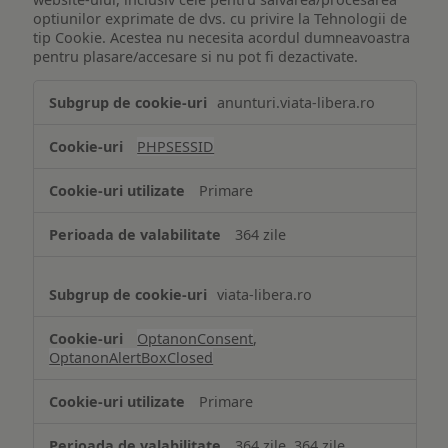
optiunilor exprimate de dvs. cu privire la Tehnologii de
tip Cookie. Acestea nu necesita acordul dumneavoastra
pentru plasare/accesare si nu pot fi dezactivate.
Tehnologii
anunturi.viata-libera.ro
de
tip
PHPSESSID
Cookie
strict
Primare
necesare
364 zile
viata-libera.ro
OptanonConsent
,
OptanonAlertBoxClosed
Primare
364 zile, 364 zile