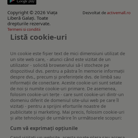
Copyright © 2026 Viaţa
Dezvoltat de
activemall.ro
Liberă Galaţi. Toate
drepturile rezervate.
Termeni si conditii
Listă cookie-uri
Un cookie este fişier text de mici dimensiuni utilizat de
un site web care, - atunci când este vizitat de un
utilizator - solicită browserului să-l stocheze pe
dispozitivul dvs. pentru a păstra în memorie informații
despre dvs., precum și preferințele dvs. de limbă sau
informații de conectare. Aceste cookie-uri sunt setate
de noi și numite cookie-uri primare. De asemenea,
folosim cookie-uri terțe - care sunt cookie-uri dintr-un
domeniu diferit de domeniul site-ului web pe care îl
vizitați - pentru a sprijini eforturile noastre de
publicitate și marketing. Mai precis, folosim cookie-uri
și alte tehnologii de urmărire în următoarele scopuri:
Cum vă exprimați opțiunile
Cand vizitati un website, acesta poate plasa sau accesa