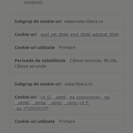
conținut).
Măsurare
www.viata-libera.ro
și
analiză
evid_set_0046
,
evid_0046
,
adptset_0046
Primare
Câteva secunde, 90 zile,
Câteva secunde
viata-libera.ro
cX_G
,
__utmt
,
_ga_xxxxxxxxxx
,
_ga
,
__utmb
,
__utma
,
__utmz
,
__utmc
,
cX_P
,
_ga_YTJQVQYCPP
Primare