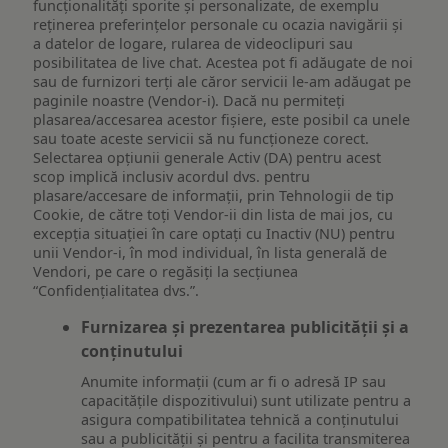
funcționalități sporite și personalizate, de exemplu
reţinerea preferinţelor personale cu ocazia navigării și
a datelor de logare, rularea de videoclipuri sau
posibilitatea de live chat. Acestea pot fi adăugate de noi
sau de furnizori terți ale căror servicii le-am adăugat pe
paginile noastre (Vendor-i). Dacă nu permiteți
plasarea/accesarea acestor fișiere, este posibil ca unele
sau toate aceste servicii să nu funcționeze corect.
Selectarea opțiunii generale Activ (DA) pentru acest
scop implică inclusiv acordul dvs. pentru
plasare/accesare de informații, prin Tehnologii de tip
Cookie, de către toți Vendor-ii din lista de mai jos, cu
excepția situației în care optați cu Inactiv (NU) pentru
unii Vendor-i, în mod individual, în lista generală de
Vendori, pe care o regăsiți la secțiunea
“Confidențialitatea dvs.”.
Furnizarea și prezentarea publicității și a
conținutului
Anumite informații (cum ar fi o adresă IP sau
capacitățile dispozitivului) sunt utilizate pentru a
asigura compatibilitatea tehnică a conținutului
sau a publicității și pentru a facilita transmiterea