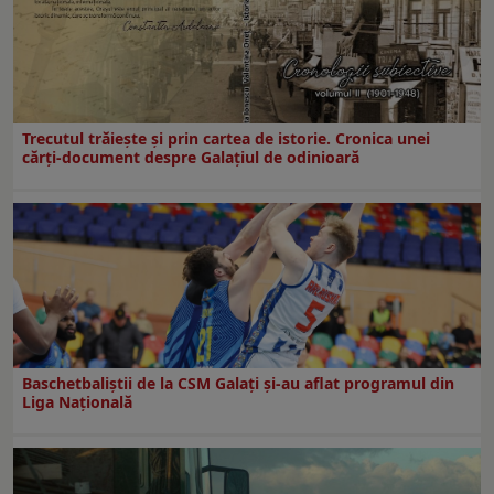
Trecutul trăiește și prin cartea de istorie. Cronica unei
cărți-document despre Galațiul de odinioară
Baschetbaliștii de la CSM Galați și-au aflat programul din
Liga Națională