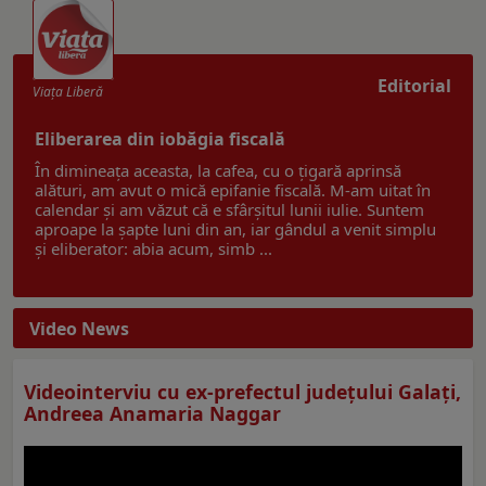
Editorial
Viaţa Liberă
Eliberarea din iobăgia fiscală
În dimineața aceasta, la cafea, cu o țigară aprinsă
alături, am avut o mică epifanie fiscală. M-am uitat în
calendar și am văzut că e sfârșitul lunii iulie. Suntem
aproape la șapte luni din an, iar gândul a venit simplu
și eliberator: abia acum, simb ...
Video News
Videointerviu cu ex-prefectul judeţului Galaţi,
Andreea Anamaria Naggar