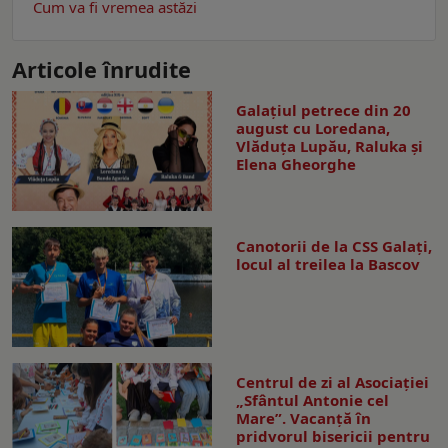
Cum va fi vremea astăzi
Articole înrudite
Galaţiul petrece din 20
august cu Loredana,
Vlăduța Lupău, Raluka și
Elena Gheorghe
Canotorii de la CSS Galați,
locul al treilea la Bascov
Centrul de zi al Asociației
„Sfântul Antonie cel
Mare”. Vacanță în
pridvorul bisericii pentru