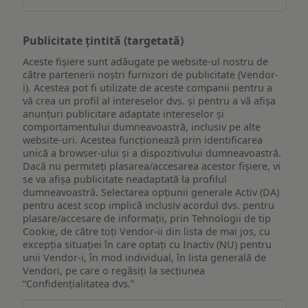
Publicitate țintită (targetată)
Aceste fișiere sunt adăugate pe website-ul nostru de
către partenerii noștri furnizori de publicitate (Vendor-
i). Acestea pot fi utilizate de aceste companii pentru a
vă crea un profil al intereselor dvs. și pentru a vă afișa
anunțuri publicitare adaptate intereselor și
comportamentului dumneavoastră, inclusiv pe alte
website-uri. Acestea funcționează prin identificarea
unică a browser-ului și a dispozitivului dumneavoastră.
Dacă nu permiteți plasarea/accesarea acestor fișiere, vi
se va afișa publicitate neadaptată la profilul
dumneavoastră. Selectarea opțiunii generale Activ (DA)
pentru acest scop implică inclusiv acordul dvs. pentru
plasare/accesare de informații, prin Tehnologii de tip
Cookie, de către toți Vendor-ii din lista de mai jos, cu
excepția situației în care optați cu Inactiv (NU) pentru
unii Vendor-i, în mod individual, în lista generală de
Vendori, pe care o regăsiți la secțiunea
“Confidențialitatea dvs.”
Publicitate