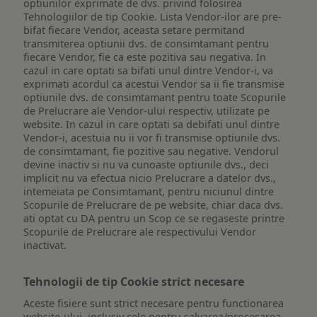
optiunilor exprimate de dvs. privind folosirea
Tehnologiilor de tip Cookie. Lista Vendor-ilor are pre-
bifat fiecare Vendor, aceasta setare permitand
transmiterea optiunii dvs. de consimtamant pentru
fiecare Vendor, fie ca este pozitiva sau negativa. In
cazul in care optati sa bifati unul dintre Vendor-i, va
exprimati acordul ca acestui Vendor sa ii fie transmise
optiunile dvs. de consimtamant pentru toate Scopurile
de Prelucrare ale Vendor-ului respectiv, utilizate pe
website. In cazul in care optati sa debifati unul dintre
Vendor-i, acestuia nu ii vor fi transmise optiunile dvs.
de consimtamant, fie pozitive sau negative. Vendorul
devine inactiv si nu va cunoaste optiunile dvs., deci
implicit nu va efectua nicio Prelucrare a datelor dvs.,
intemeiata pe Consimtamant, pentru niciunul dintre
Scopurile de Prelucrare de pe website, chiar daca dvs.
ati optat cu DA pentru un Scop ce se regaseste printre
Scopurile de Prelucrare ale respectivului Vendor
inactivat.
Tehnologii de tip Cookie strict necesare
Aceste fisiere sunt strict necesare pentru functionarea
website-ului, inclusiv cele pentru salvarea/procesarea