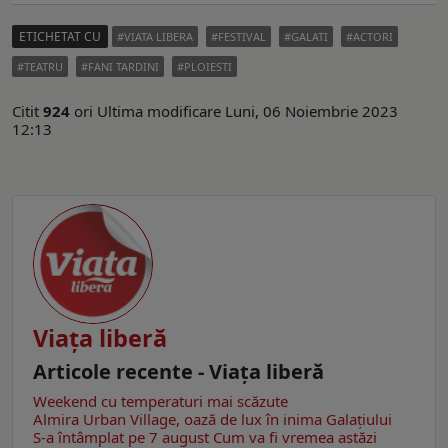
ETICHETAT CU
VIATA LIBERA
FESTIVAL
GALATI
ACTORI
TEATRU
FANI TARDINI
PLOIESTI
Citit
924
ori
Ultima modificare Luni, 06 Noiembrie 2023
12:13
Viaţa liberă
Articole recente - Viaţa liberă
Weekend cu temperaturi mai scăzute
Almira Urban Village, oază de lux în inima Galațiului
S-a întâmplat pe 7 august
Cum va fi vremea astăzi