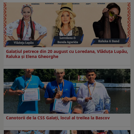
Galaţiul petrece din 20 august cu Loredana, Vlăduța Lupău,
Raluka și Elena Gheorghe
Canotorii de la CSS Galați, locul al treilea la Bascov