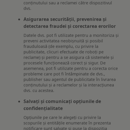
conținutului sau a reclamei către dispozitivul
dvs.
Asigurarea securității, prevenirea și
detectarea fraudei și corectarea erorilor
Datele dvs. pot fi utilizate pentru a monitoriza și
preveni activitatea neobișnuită și posibil
frauduloasă (de exemplu, cu privire la
publicitate, clicuri efectuate de roboți pe
reclame) și pentru a se asigura că sistemele și
procesele funcționează corect și sigur. De
asemenea, pot fi utilizate pentru a corecta orice
probleme care pot fi întâmpinate de dvs.,
publisher sau agentul de publicitate în livrarea
conținutului și a reclamelor și la interacțiunea
dvs. cu acestea.
Salvați și comunicați opțiunile de
confidențialitate
Opțiunile pe care le alegeți cu privire la
scopurile și entitățile enumerate în prezenta
notificare sunt salvate și puse la dispoziția