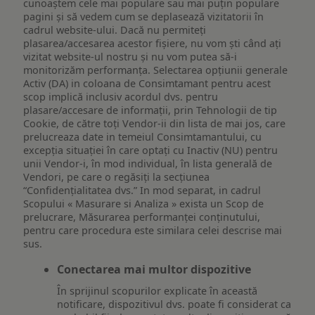
cunoaștem cele mai populare sau mai puțin populare
pagini și să vedem cum se deplasează vizitatorii în
cadrul website-ului. Dacă nu permiteți
plasarea/accesarea acestor fișiere, nu vom ști când ați
vizitat website-ul nostru și nu vom putea să-i
monitorizăm performanța. Selectarea opțiunii generale
Activ (DA) in coloana de Consimtamant pentru acest
scop implică inclusiv acordul dvs. pentru
plasare/accesare de informații, prin Tehnologii de tip
Cookie, de către toți Vendor-ii din lista de mai jos, care
prelucreaza date in temeiul Consimtamantului, cu
excepția situației în care optați cu Inactiv (NU) pentru
unii Vendor-i, în mod individual, în lista generală de
Vendori, pe care o regăsiți la secțiunea
“Confidențialitatea dvs.” In mod separat, in cadrul
Scopului « Masurare si Analiza » exista un Scop de
prelucrare, Măsurarea performanței conținutului,
pentru care procedura este similara celei descrise mai
sus.
Conectarea mai multor dispozitive
În sprijinul scopurilor explicate în această
notificare, dispozitivul dvs. poate fi considerat ca