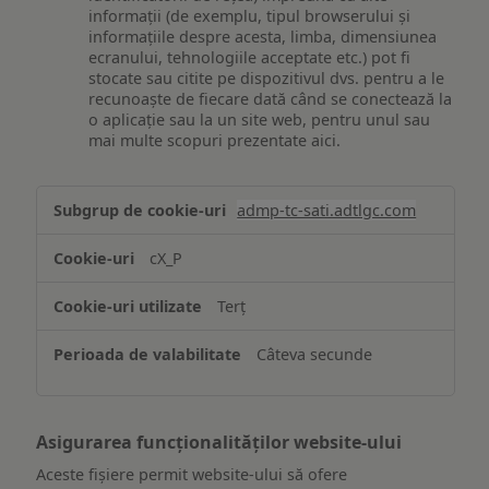
informații (de exemplu, tipul browserului și
informațiile despre acesta, limba, dimensiunea
ecranului, tehnologiile acceptate etc.) pot fi
stocate sau citite pe dispozitivul dvs. pentru a le
recunoaște de fiecare dată când se conectează la
o aplicație sau la un site web, pentru unul sau
mai multe scopuri prezentate aici.
Stocarea
admp-tc-sati.adtlgc.com
și/sau
accesarea
cX_P
informațiilor
de
Terț
pe
un
Câteva secunde
dispozitiv
Asigurarea funcționalităților website-ului
Aceste fișiere permit website-ului să ofere