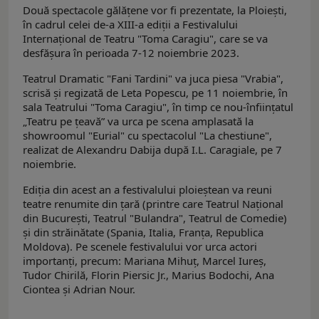
Două spectacole gălăţene vor fi prezentate, la Ploieşti,
în cadrul celei de-a XIII-a ediţii a Festivalului
Internaţional de Teatru "Toma Caragiu", care se va
desfăşura în perioada 7-12 noiembrie 2023.
Teatrul Dramatic "Fani Tardini" va juca piesa "Vrabia",
scrisă şi regizată de Leta Popescu, pe 11 noiembrie, în
sala Teatrului "Toma Caragiu", în timp ce nou-înfiinţatul
„Teatru pe ţeavă” va urca pe scena amplasată la
showroomul "Eurial" cu spectacolul "La chestiune",
realizat de Alexandru Dabija după I.L. Caragiale, pe 7
noiembrie.
Ediţia din acest an a festivalului ploieştean va reuni
teatre renumite din ţară (printre care Teatrul Naţional
din Bucureşti, Teatrul "Bulandra", Teatrul de Comedie)
şi din străinătate (Spania, Italia, Franţa, Republica
Moldova). Pe scenele festivalului vor urca actori
importanţi, precum: Mariana Mihuț, Marcel Iureş,
Tudor Chirilă, Florin Piersic Jr., Marius Bodochi, Ana
Ciontea şi Adrian Nour.