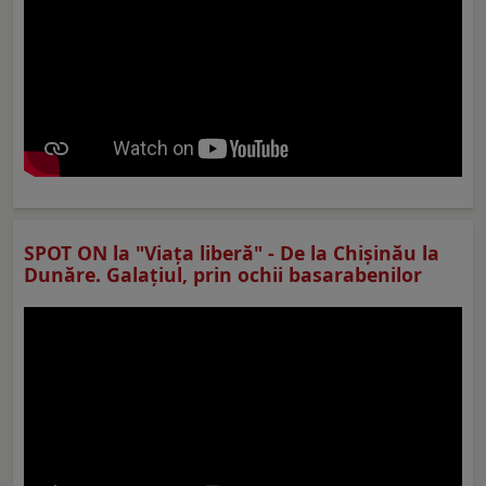
SPOT ON la "Viaţa liberă" - De la Chișinău la
Dunăre. Galațiul, prin ochii basarabenilor