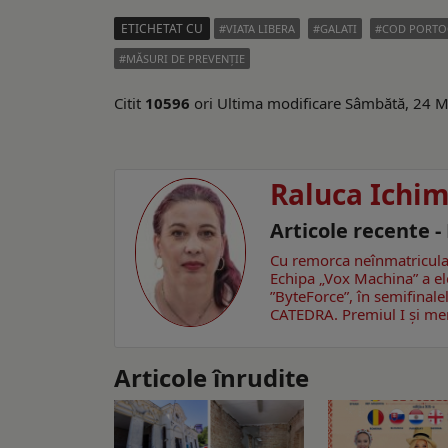
ETICHETAT CU
VIATA LIBERA
GALATI
COD PORTO
MĂSURI DE PREVENȚIE
Citit
10596
ori
Ultima modificare Sâmbătă, 24 
Raluca Ichi
Articole recente -
Cu remorca neînmatriculată
Echipa „Vox Machina” a el
”ByteForce”, în semifinale
CATEDRA. Premiul I și me
Articole înrudite