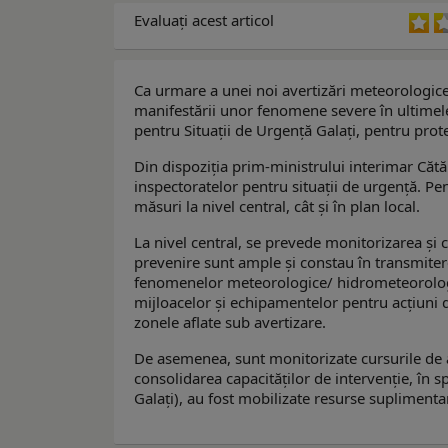
Evaluaţi acest articol
Ca urmare a unei noi avertizări meteorologice
manifestării unor fenomene severe în ultimele
pentru Situații de Urgență Galați, pentru prote
Din
dispoziția prim-ministrului interimar Cătăl
inspectoratelor pentru situații de urgență.
Pent
măsuri la nivel central, cât și în plan local.
La nivel central, se
prevede monitorizarea și c
prevenire sunt ample și constau în t
ransmiter
fenomenelor meteorologice/ hidrometeorolog
mijloacelor și echipamentelor pentru acțiuni
zonele aflate sub avertizare.
De asemenea, sunt monitorizate cursurile de ap
consolidarea capacităților de intervenție, în sp
Galați), au fost mobilizate resurse suplimenta