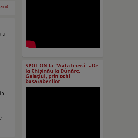
rii!
l
ului
SPOT ON la "Viaţa liberă" - De
la Chișinău la Dunăre.
Galațiul, prin ochii
basarabenilor
in
și