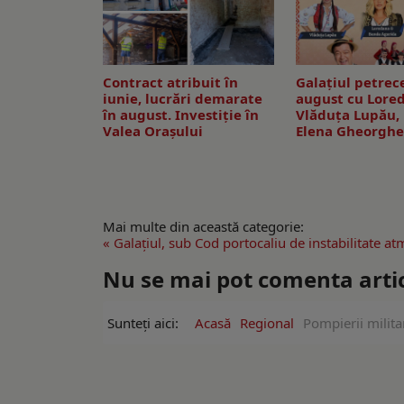
Contract atribuit în
Galaţiul petrec
iunie, lucrări demarate
august cu Lore
în august. Investiţie în
Vlăduța Lupău, 
Valea Oraşului
Elena Gheorghe
Mai multe din această categorie:
« Galaţiul, sub Cod portocaliu de instabilitate at
Nu se mai pot comenta artico
Sunteți aici:
Acasă
Regional
Pompierii milita