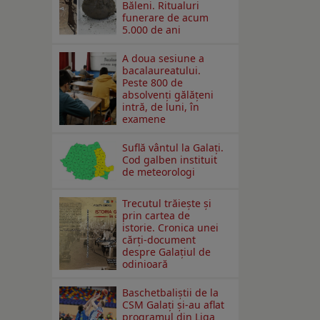
Băleni. Ritualuri
funerare de acum
5.000 de ani
A doua sesiune a
bacalaureatului.
Peste 800 de
absolvenţi gălăţeni
intră, de luni, în
examene
Suflă vântul la Galaţi.
Cod galben instituit
de meteorologi
Trecutul trăiește și
prin cartea de
istorie. Cronica unei
cărți-document
despre Galațiul de
odinioară
Baschetbaliștii de la
CSM Galați și-au aflat
programul din Liga