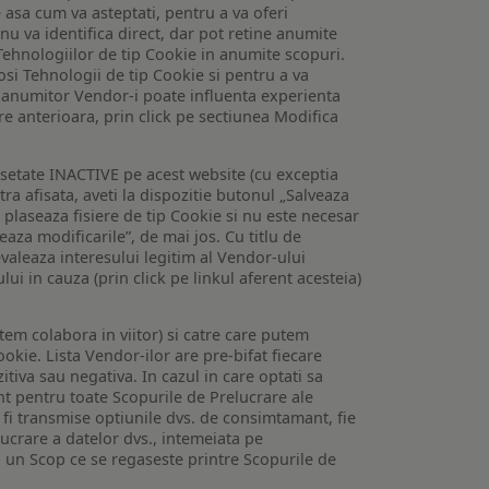
e asa cum va asteptati, pentru a va oferi
 nu va identifica direct, dar pot retine anumite
Tehnologiilor de tip Cookie in anumite scopuri.
losi Tehnologii de tip Cookie si pentru a va
 a anumitor Vendor-i poate influenta experienta
are anterioara, prin click pe sectiunea Modifica
setate INACTIVE pe acest website (cu exceptia
tra afisata, aveti la dispozitie butonul „Salveaza
e plaseaza fisiere de tip Cookie si nu este necesar
veaza modificarile”, de mai jos. Cu titlu de
valeaza interesului legitim al Vendor-ului
lui in cauza (prin click pe linkul aferent acesteia)
utem colabora in viitor) si catre care putem
okie. Lista Vendor-ilor are pre-bifat fiecare
iva sau negativa. In cazul in care optati sa
nt pentru toate Scopurile de Prelucrare ale
or fi transmise optiunile dvs. de consimtamant, fie
lucrare a datelor dvs., intemeiata pe
 un Scop ce se regaseste printre Scopurile de