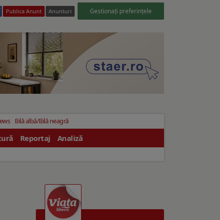
Gestionați preferințele
Publica Anunt
Anunturi
News
Bilă albă/Bilă neagră
tură
Reportaj
Analiză