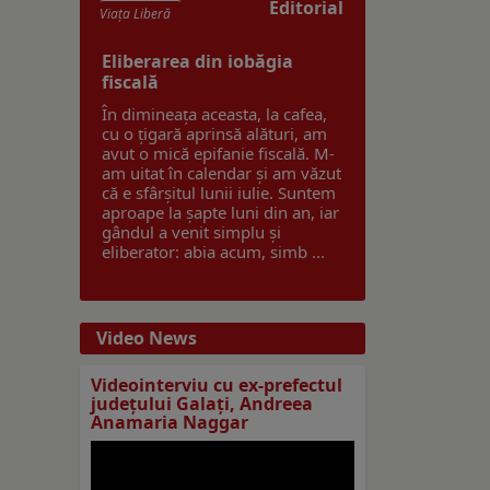
Editorial
Viaţa Liberă
Eliberarea din iobăgia
fiscală
În dimineața aceasta, la cafea,
cu o țigară aprinsă alături, am
avut o mică epifanie fiscală. M-
am uitat în calendar și am văzut
că e sfârșitul lunii iulie. Suntem
aproape la șapte luni din an, iar
gândul a venit simplu și
eliberator: abia acum, simb ...
Video News
Videointerviu cu ex-prefectul
judeţului Galaţi, Andreea
Anamaria Naggar