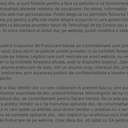
ivul dvs. si sunt folosite pentru a face ca website-ul sa functionez
tionalitati aferente retelelor de socializare. De obicei, informatiile
enta web mai personalizata. Puteti alege sa nu permiteti folosirea 
de mai jos pentru a afla mai multe despre scopurile in care putem fo
a stiti ca blocarea anumitor tipuri de Tehnologii de tip Cookie sau
i. In orice moment al vizitei dvs. pe website, puteti modifica o set
n cadrul Scopurilor de Prelucrare bazate pe Consimtamant sunt pre
lui). Daca doriti sa pastrati aceste presetari si sa inchideti fereas
bazate pe Interes Legitim care sunt realizate pe acest website, nu s
i si sa inchideti fereastra afisata, aveti la dispozitie butonul „Sal
o anume prelucrare de date, intr-un anumit scop, interesul dvs. pre
a prelucrare, prin accesarea politicii de confidentialitate a Vendor-u
pectiv.
iti si lista Vendor-ilor cu care colaboram in prezent (sau cu care p
iunilor exprimate de dvs. privind folosirea Tehnologiilor de tip Co
iunii dvs. de consimtamant pentru fiecare Vendor, fie ca este pozit
 ca acestui Vendor sa ii fie transmise optiunile dvs. de consimtama
ul in care optati sa debifati unul dintre Vendor-i, acestuia nu ii v
nu va cunoaste optiunile dvs., deci implicit nu va efectua nicio Pre
e Prelucrare de pe website, chiar daca dvs. ati optat cu DA pentru