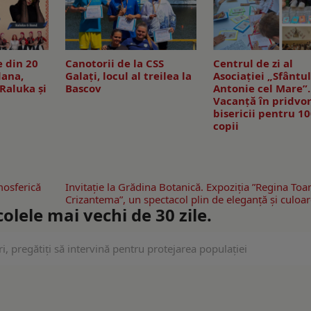
e din 20
Canotorii de la CSS
Centrul de zi al
dana,
Galați, locul al treilea la
Asociației „Sfântu
Raluka și
Bascov
Antonie cel Mare”.
Vacanță în pridvo
bisericii pentru 1
copii
mosferică
Invitaţie la Grădina Botanică. Expoziţia ”Regina Toa
Crizantema”, un spectacol plin de eleganţă și culoar
lele mai vechi de 30 zile.
ri, pregătiți să intervină pentru protejarea populaţiei