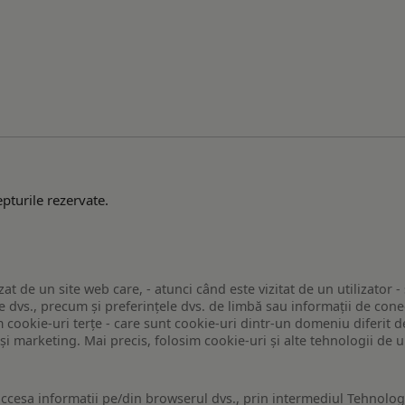
pturile rezervate.
zat de un site web care, - atunci când este vizitat de un utilizator -
 dvs., precum și preferințele dvs. de limbă sau informații de conec
ookie-uri terțe - care sunt cookie-uri dintr-un domeniu diferit de 
e și marketing. Mai precis, folosim cookie-uri și alte tehnologii de
ccesa informatii pe/din browserul dvs., prin intermediul Tehnologii