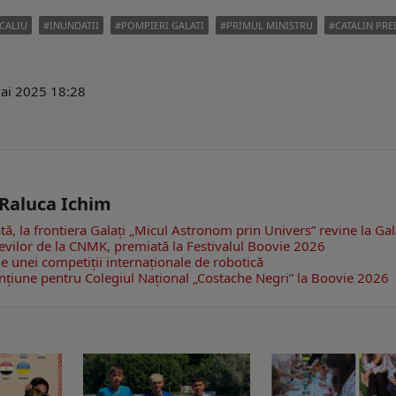
CALIU
INUNDATII
POMPIERI GALATI
PRIMUL MINISTRU
CATALIN PR
Mai 2025 18:28
m
 Raluca Ichim
, la frontiera Galați
„Micul Astronom prin Univers” revine la Gal
evilor de la CNMK, premiată la Festivalul Boovie 2026
le unei competiții internaționale de robotică
nțiune pentru Colegiul Național „Costache Negri” la Boovie 2026