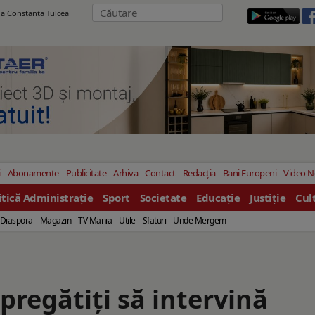
ila Constanţa Tulcea
i
Abonamente
Publicitate
Arhiva
Contact
Redacția
Bani Europeni
Video 
itică Administrație
Sport
Societate
Educație
Justiție
Cul
Diaspora
Magazin
TV Mania
Utile
Sfaturi
Unde Mergem
 pregătiți să intervină