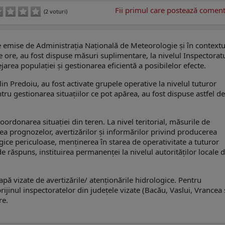
Fii primul care postează comenta
(2 voturi)
 emise de Administrația Națională de Meteorologie și în contextu
 ore, au fost dispuse măsuri suplimentare, la nivelul Inspectorat
jarea populației și gestionarea eficientă a posibilelor efecte.
in Predoiu, au fost activate grupele operative la nivelul tuturor
ru gestionarea situațiilor ce pot apărea, au fost dispuse astfel de
oordonarea situației din teren.
La nivel teritorial, măsurile de
ea prognozelor, avertizărilor și informărilor privind producerea
ice periculoase, m
enținerea în starea de operativitate a tuturor
 de răspuns,
instituirea permanenței la nivelul autorităților locale
d
ă vizate de avertizările/ atenționările hidrologice. Pentru
rijinul inspectoratelor din județele vizate (Bacău, Vaslui, Vrancea 
re.