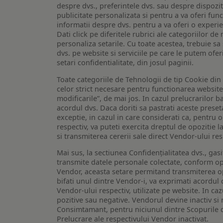
despre dvs., preferintele dvs. sau despre dispozit
publicitate personalizata si pentru a va oferi func
informatii despre dvs. pentru a va oferi o experi
Dati click pe diferitele rubrici ale categoriilor 
personaliza setarile. Cu toate acestea, trebuie s
dvs. pe website si serviciile pe care le putem ofer
setari confidentialitate, din josul paginii.
Toate categoriile de Tehnologii de tip Cookie di
celor strict necesare pentru functionarea website-u
modificarile”, de mai jos. In cazul prelucrarilor 
acordul dvs. Daca doriti sa pastrati aceste presetar
exceptie, in cazul in care considerati ca, pentru 
respectiv, va puteti exercita dreptul de opozitie l
si transmiterea cererii sale direct Vendor-ului res
Mai sus, la sectiunea Confidențialitatea dvs., gas
transmite datele personale colectate, conform opt
Vendor, aceasta setare permitand transmiterea opt
bifati unul dintre Vendor-i, va exprimati acordul
Vendor-ului respectiv, utilizate pe website. In caz
pozitive sau negative. Vendorul devine inactiv si 
Consimtamant, pentru niciunul dintre Scopurile d
Prelucrare ale respectivului Vendor inactivat.