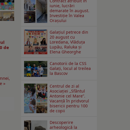
Contract atribuit în
iunie, lucrări
demarate în august.
Investiţie în Valea
Oraşului
l
Galaţiul petrece din
20 august cu
rul
Loredana, Vlăduța
Lupău, Raluka și
00 de
Elena Gheorghe
Canotorii de la CSS
Galați, locul al treilea
la Bascov
mnei,
e »
Centrul de zi al
Asociației „Sfântul
Antonie cel Mare”.
Vacanță în pridvorul
bisericii pentru 100
de copii
Descoperire
arheologică la