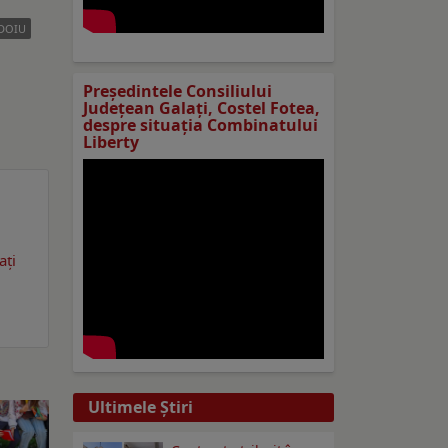
EDOIU
Preşedintele Consiliului
Judeţean Galaţi, Costel Fotea,
despre situaţia Combinatului
Liberty
ați
Ultimele Ştiri