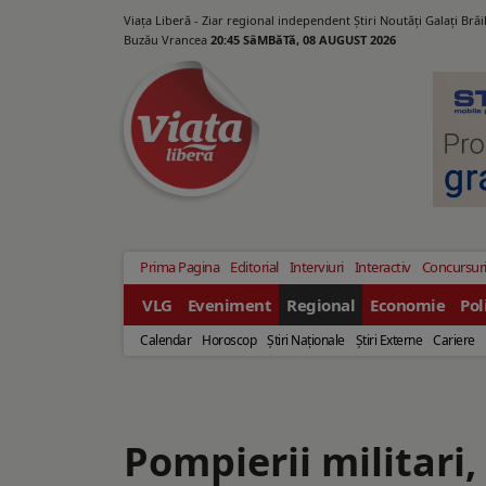
Viața Liberă - Ziar regional independent Știri Noutăți Galaţi Bră
Buzău Vrancea
20:45 SâMBăTă, 08 AUGUST 2026
Prima Pagina
Editorial
Interviuri
Interactiv
Concursur
VLG
Eveniment
Regional
Economie
Pol
Calendar
Horoscop
Ştiri Naţionale
Ştiri Externe
Cariere
Pompierii militari,