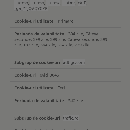
__utmb
,
__utma
,
__utmz
,
__utmc
,
cX_P
,
_ga_YTJQVQYCPP
Primare
394 zile, Câteva
secunde, 399 zile, 399 zile, Câteva secunde, 399
zile, 182 zile, 364 zile, 394 zile, 729 zile
adtlgc.com
evid_0046
Terț
540 zile
trafic.ro