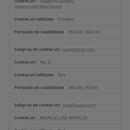
OptanonConsent
,
OptanonAlertBoxClosed
Primare
364 zile, 364 zile
quantserve.com
mc, d
Terț
365 zile, 90 zile
tribalfusion.com
ANON_ID_old, ANON_ID