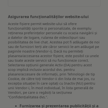
Asigurarea funcționalităților website-ului
Aceste fișiere permit website-ului să ofere
funcționalități sporite și personalizate, de exemplu
reţinerea preferinţelor personale cu ocazia navigării și
a datelor de logare, rularea de videoclipuri sau
posibilitatea de live chat. Acestea pot fi adăugate de noi
sau de furnizori terți ale căror servicii le-am adăugat pe
paginile noastre (Vendor-i). Dacă nu permiteți
plasarea/accesarea acestor fișiere, este posibil ca unele
sau toate aceste servicii să nu funcționeze corect.
Selectarea opțiunii generale Activ (DA) pentru acest
scop implică inclusiv acordul dvs. pentru
plasare/accesare de informații, prin Tehnologii de tip
Cookie, de către toți Vendor-ii din lista de mai jos, cu
excepția situației în care optați cu Inactiv (NU) pentru
unii Vendor-i, în mod individual, în lista generală de
Vendori, pe care o regăsiți la secțiunea
“Confidențialitatea dvs.”.
Furnizarea și prezentarea publicității și a