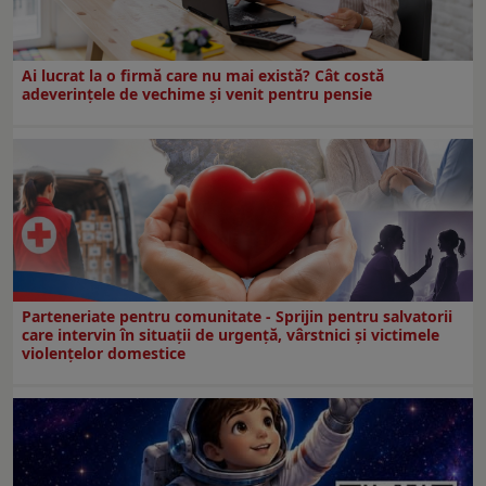
Ai lucrat la o firmă care nu mai există? Cât costă
adeverințele de vechime și venit pentru pensie
Parteneriate pentru comunitate - Sprijin pentru salvatorii
care intervin în situații de urgență, vârstnici și victimele
violențelor domestice