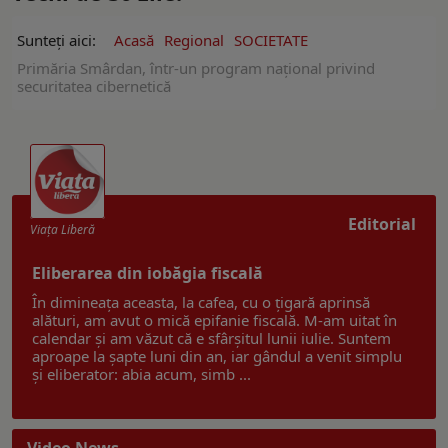
Sunteți aici:
Acasă
Regional
SOCIETATE
Primăria Smârdan, într-un program național privind
securitatea cibernetică
Editorial
Viaţa Liberă
Eliberarea din iobăgia fiscală
În dimineața aceasta, la cafea, cu o țigară aprinsă
alături, am avut o mică epifanie fiscală. M-am uitat în
calendar și am văzut că e sfârșitul lunii iulie. Suntem
aproape la șapte luni din an, iar gândul a venit simplu
și eliberator: abia acum, simb ...