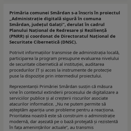
Primăria comunei Smârdan s-a înscris în proiectul
„Administrație digitală sigură în comuna
Smârdan, județul Galați”, derulat în cadrul
Planului Național de Redresare și Reziliență
(PNRR) și coordonat de Directoratul Național de
Securitate Cibernetică (DNSC).
Potrivit informațiilor transmise de administrația locală,
participarea la program presupune evaluarea nivelului
de securitate cibernetică al instituției, auditarea
procedurilor IT și acces la instrumente de protecție
puse la dispoziție prin intermediul proiectului.
Reprezentanții Primăriei Smârdan susțin că măsura
vine în contextul extinderii procesului de digitalizare a
serviciilor publice și al creșterii riscurilor asociate
atacurilor informatice. „Nu ne putem permite să
așteptăm apariția unei probleme pentru a reacționa.
Prioritatea noastră este să construim o administrație
modernă, dar așezată pe o bază protejată și rezistentă
în fața amenințărilor actuale”, au transmis