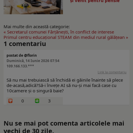
și venit pentru pensie
Mai multe din această categorie:
« Secretarul comunei Fârțănești, în conflict de interese
Primul centru educațional STEAM din mediul rural gălățean »
1
comentariu
postat de @florin
Duminică, 14 Iunie 2026 07:54
109.166.133.***
Link la comentariu
Să nu mai trebuiască să închidă ei găinile înainte să plece
de-acasă,adică?Să-i învețe AI să nu-și mai facă case cu
10camere și o singură baie?
0
3
Nu se mai pot comenta articolele mai
vechi de 30 zile.