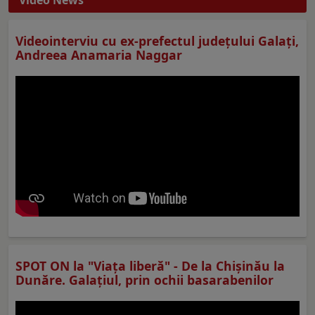
Video News
Videointerviu cu ex-prefectul judeţului Galaţi,
Andreea Anamaria Naggar
SPOT ON la "Viaţa liberă" - De la Chișinău la
Dunăre. Galațiul, prin ochii basarabenilor