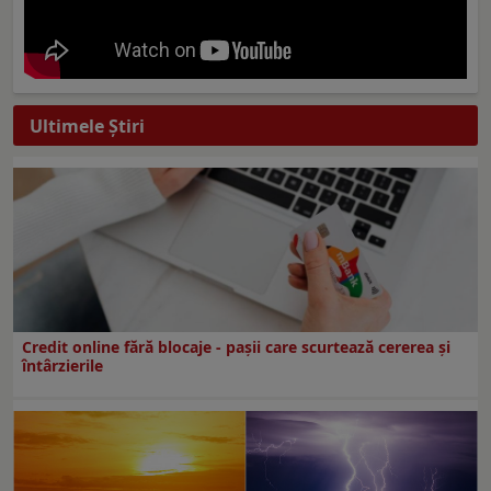
Ultimele Ştiri
Credit online fără blocaje - pașii care scurtează cererea și
întârzierile