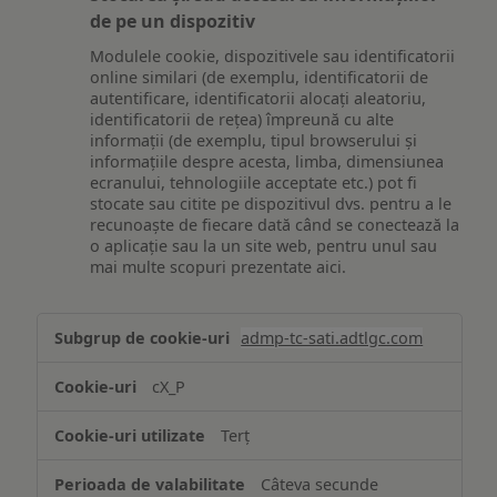
de pe un dispozitiv
Modulele cookie, dispozitivele sau identificatorii
online similari (de exemplu, identificatorii de
autentificare, identificatorii alocați aleatoriu,
identificatorii de rețea) împreună cu alte
informații (de exemplu, tipul browserului și
informațiile despre acesta, limba, dimensiunea
ecranului, tehnologiile acceptate etc.) pot fi
stocate sau citite pe dispozitivul dvs. pentru a le
recunoaște de fiecare dată când se conectează la
o aplicație sau la un site web, pentru unul sau
mai multe scopuri prezentate aici.
Stocarea
admp-tc-sati.adtlgc.com
și/sau
accesarea
cX_P
informațiilor
de
Terț
pe
un
Câteva secunde
dispozitiv