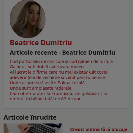
Beatrice Dumitriu
Articole recente - Beatrice Dumitriu
Cod portocaliu de caniculă și cod galben de furtuni.
Galațiul, sub dublă avertizare meteo
Ai lucrat la o firmă care nu mai există? Cât costă
adeverințele de vechime și venit pentru pensie
Unde acționează astăzi Poliția Locală
Unde sunt amplasate radarele
Caz cutremurător la Frumușița. Un gălățean și-a
omorât în bătaie tatăl de 83 de ani
Articole înrudite
Credit online fără blocaje