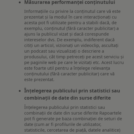
Măsurarea performanței conținutului
Informațiile cu privire la conținutul care vă este
prezentat și la modul în care interacționați cu
acesta pot fi utilizate pentru a stabili dacă, de
exemplu, conținutul (fără caracter publicitar) a
ajuns la publicul vizat și dacă corespunde
intereselor dvs. De exemplu, indiferent dacă
citiți un articol, vizionați un videoclip, ascultați
un podcast sau vizualizați o descriere a
produsului, cât timp petreceți pe acest serviciu și
pe paginile web pe care le vizitați etc. Acest lucru
este foarte util pentru a înțelege relevanța
conținutului (fără caracter publicitar) care vă
este prezentat.
Înțelegerea publicului prin statistici sau
combinații de date din surse diferite
Înțelegerea publicului prin statistici sau
combinații de date din surse diferite Rapoartele
pot fi generate pe baza combinației de seturi de
date (cum ar fi profilurile de utilizator,
statisticile, cercetarea de piață, datele analitice)