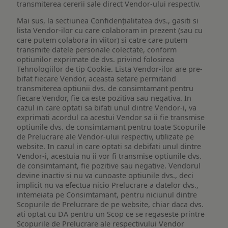
transmiterea cererii sale direct Vendor-ului respectiv.
Mai sus, la sectiunea Confidențialitatea dvs., gasiti si
lista Vendor-ilor cu care colaboram in prezent (sau cu
care putem colabora in viitor) si catre care putem
transmite datele personale colectate, conform
optiunilor exprimate de dvs. privind folosirea
Tehnologiilor de tip Cookie. Lista Vendor-ilor are pre-
bifat fiecare Vendor, aceasta setare permitand
transmiterea optiunii dvs. de consimtamant pentru
fiecare Vendor, fie ca este pozitiva sau negativa. In
cazul in care optati sa bifati unul dintre Vendor-i, va
exprimati acordul ca acestui Vendor sa ii fie transmise
optiunile dvs. de consimtamant pentru toate Scopurile
de Prelucrare ale Vendor-ului respectiv, utilizate pe
website. In cazul in care optati sa debifati unul dintre
Vendor-i, acestuia nu ii vor fi transmise optiunile dvs.
de consimtamant, fie pozitive sau negative. Vendorul
devine inactiv si nu va cunoaste optiunile dvs., deci
implicit nu va efectua nicio Prelucrare a datelor dvs.,
intemeiata pe Consimtamant, pentru niciunul dintre
Scopurile de Prelucrare de pe website, chiar daca dvs.
ati optat cu DA pentru un Scop ce se regaseste printre
Scopurile de Prelucrare ale respectivului Vendor