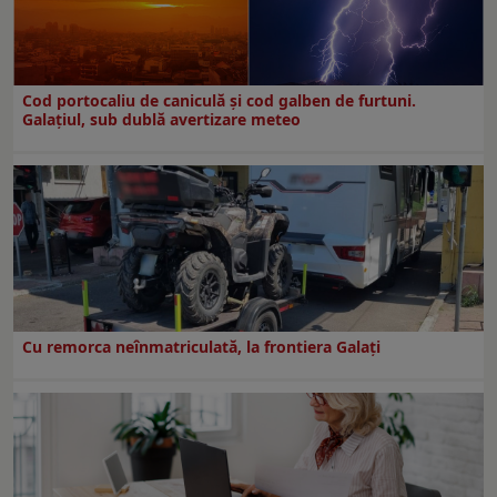
Cod portocaliu de caniculă și cod galben de furtuni.
Galațiul, sub dublă avertizare meteo
Cu remorca neînmatriculată, la frontiera Galați