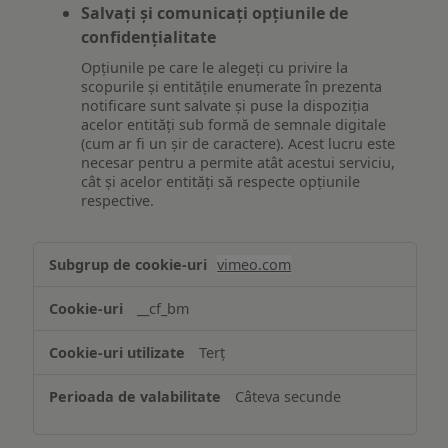
Salvați și comunicați opțiunile de
confidențialitate
Opțiunile pe care le alegeți cu privire la
scopurile și entitățile enumerate în prezenta
notificare sunt salvate și puse la dispoziția
acelor entități sub formă de semnale digitale
(cum ar fi un șir de caractere). Acest lucru este
necesar pentru a permite atât acestui serviciu,
cât și acelor entități să respecte opțiunile
respective.
Asigurarea
vimeo.com
funcționalităților
website-
__cf_bm
ului
Terț
Câteva secunde