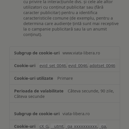
cu privire la interacțiunile dvs. și cele ale altor
utilizatori cu conținut publicitar sau (fără
caracter publicitar) pentru a identifica
caracteristicile comune (de exemplu, pentru a
determina care audiențe țintă sunt mai receptive
la o campanie publicitară sau la un anumit
conținut).
Măsurare
www.viata-libera.ro
și
analiză
evid_set_0046
,
evid_0046
,
adptset_0046
Primare
Câteva secunde, 90 zile,
Câteva secunde
viata-libera.ro
cX_G
,
__utmt
,
_ga_xxxxxxxxxx
,
_ga
,