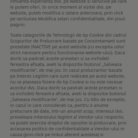
influenta experienta dvs. pe website si serviciile pe care
le putem oferi. In orice moment al vizitei dvs. pe
website, puteti modifica o setare anterioara, prin click
pe sectiunea Modifica setari confidentialitate, din josul
paginii.
Toate categoriile de Tehnologii de tip Cookie din cadrul
Scopurilor de Prelucrare bazate pe Consimtamant sunt
presetate INACTIVE pe acest website (cu exceptia celor
strict necesare pentru functionarea website-ului). Daca
doriti sa pastrati aceste presetari si sa inchideti
fereastra afisata, aveti la dispozitie butonul „Salveaza
modificarile”, de mai jos. In cazul prelucrarilor bazate
pe Interes Legitim care sunt realizate pe acest website,
nu se plaseaza fisiere de tip Cookie si nu este necesar
acordul dvs. Daca doriti sa pastrati aceste presetari si
sa inchideti fereastra afisata, aveti la dispozitie butonul
„Salveaza modificarile”, de mai jos. Cu titlu de exceptie,
in cazul in care considerati ca, pentru o anume
prelucrare de date, intr-un anumit scop, interesul dvs.
prevaleaza interesului legitim al Vendor-ului respectiv,
va puteti exercita dreptul de opozitie la prelucrare, prin
accesarea politicii de confidentialitate a Vendor-ului in
cauza (prin click pe linkul aferent acesteia) si