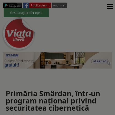
≡
Publica Anunt
Anunturi
Gestionați preferințele
Primăria Smârdan, într-un
program național privind
securitatea cibernetică