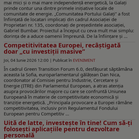
mai mici și o mai mare independență energetică, la Galați
prinde contur una dintre primele inițiative locale de
comunitate de energie. „Comunitatea Portului Galați” a fost
înființată de locatari implicați din cadrul Asociației de
Proprietari nr. 135, coordonați de președintele asociației,
Gabriel Bumbar. Proiectul a început cu ceva mult mai simplu:
dorința de a aduce oamenii împreună. De la înființare și ...
Competitivitatea Europei, recâștigată
doar „cu investiții masive”
Joi, 04 Iunie 2026 12:00 |
Publicat în
EVENIMENT
În cadrul Green Transition Forum 6.0, desfășurat săptămâna
aceasta la Sofia, europarlamentarul gălățean Dan Nica,
coordonator al Comisiei pentru Industrie, Cercetare și
Energie (ITRE) din Parlamentul European, a atras atenția
asupra provocărilor majore cu care se confruntă Uniunea
Europeană în materie de competitivitate economică și
tranziție energetică. „Principala provocare a Europei rămâne
competitivitatea, inclusiv prin Regulamentul Fondului
European pentru Competitiv ...
Uită de latte, investește în tine! Cum să-ți
folosești aplicațiile pentru dezvoltare
personală