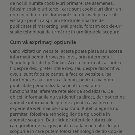
de noi și numite cookie-uri primare. De asemenea,
folosim cookie-uri terțe - care sunt cookie-uri dintr-un
domeniu diferit de domeniul site-ului web pe care îl
vizitați - pentru a sprijini eforturile noastre de
publicitate și marketing. Mai precis, folosim cookie-uri
și alte tehnologii de urmărire în următoarele scopuri:
Cum vă exprimați opțiunile
Cand vizitati un website, acesta poate plasa sau accesa
informatii pe/din browserul dvs., prin intermediul
Tehnologiilor de tip Cookie. Aceste informatii ar putea
fi despre dvs., preferintele dvs. sau despre dispozitivul
dvs. si sunt folosite pentru a face ca website-ul sa
functioneze asa cum va asteptati, pentru a va oferi
publicitate personalizata si pentru a va oferi
functionalitati aferente retelelor de socializare. De
obicei, informatiile nu va identifica direct, dar pot retine
anumite informatii despre dvs. pentru a va oferi o
experienta web mai personalizata. Puteti alege sa nu
permiteti folosirea Tehnologiilor de tip Cookie in
anumite scopuri. Dati click pe diferitele rubrici ale
categoriilor de mai jos pentru a afla mai multe despre
scopurile in care putem folosi Tehnologii de tip Cookie