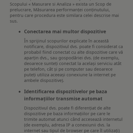
Scopului « Masurare si Analiza » exista un Scop de
prelucrare, Măsurarea performanței conținutului,
pentru care procedura este similara celei descrise mai
sus.
Conectarea mai multor dispozitive
În sprijinul scopurilor explicate în această
notificare, dispozitivul dvs. poate fi considerat ca
probabil fiind conectat cu alte dispozitive care vă
aparțin dvs., sau gospodăriei dvs. (de exemplu,
deoarece sunteți conectat la același serviciu atât
pe telefon, cât și pe computer sau deoarece
puteți utiliza aceeași conexiune la internet pe
ambele dispozitive).
Identificarea dispozitivelor pe baza
informațiilor transmise automat
Dispozitivul dvs. poate fi diferențiat de alte
dispozitive pe baza informațiilor pe care le
trimite automat atunci când accesează internetul
(de exemplu, adresa IP a conexiunii dvs. la
internet sau tipul de browser pe care îl utilizați)