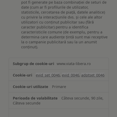
pot fi generate pe baza combinației de seturi de
date (cum ar fi profilurile de utilizator,
statisticile, cercetarea de piață, datele analitice)
cu privire la interacțiunile dvs. și cele ale altor
utilizatori cu conținut publicitar sau (fără
caracter publicitar) pentru a identifica
caracteristicile comune (de exemplu, pentru a
determina care audiențe țintă sunt mai receptive
la o campanie publicitară sau la un anumit
conținut).
Măsurare
www.viata-libera.ro
și
analiză
evid_set_0046
,
evid_0046
,
adptset_0046
Primare
Câteva secunde, 90 zile,
Câteva secunde