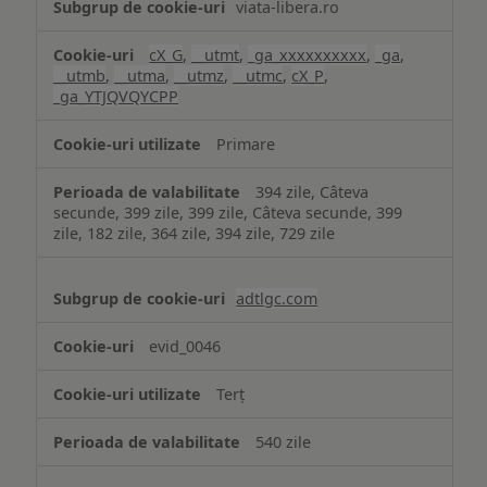
viata-libera.ro
cX_G
,
__utmt
,
_ga_xxxxxxxxxx
,
_ga
,
__utmb
,
__utma
,
__utmz
,
__utmc
,
cX_P
,
_ga_YTJQVQYCPP
Primare
394 zile, Câteva
secunde, 399 zile, 399 zile, Câteva secunde, 399
zile, 182 zile, 364 zile, 394 zile, 729 zile
adtlgc.com
evid_0046
Terț
540 zile