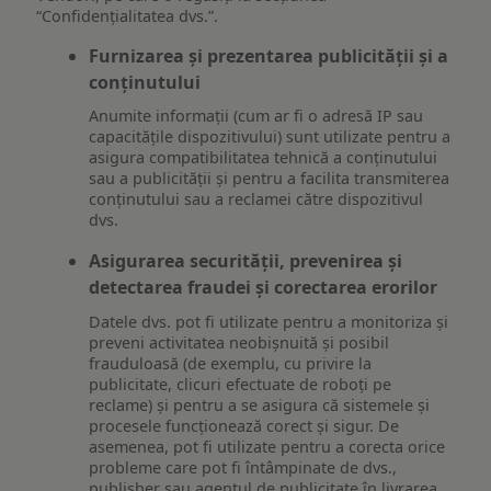
“Confidențialitatea dvs.”.
Furnizarea și prezentarea publicității și a
conținutului
Anumite informații (cum ar fi o adresă IP sau
capacitățile dispozitivului) sunt utilizate pentru a
asigura compatibilitatea tehnică a conținutului
sau a publicității și pentru a facilita transmiterea
conținutului sau a reclamei către dispozitivul
dvs.
Asigurarea securității, prevenirea și
detectarea fraudei și corectarea erorilor
Datele dvs. pot fi utilizate pentru a monitoriza și
preveni activitatea neobișnuită și posibil
frauduloasă (de exemplu, cu privire la
publicitate, clicuri efectuate de roboți pe
reclame) și pentru a se asigura că sistemele și
procesele funcționează corect și sigur. De
asemenea, pot fi utilizate pentru a corecta orice
probleme care pot fi întâmpinate de dvs.,
publisher sau agentul de publicitate în livrarea