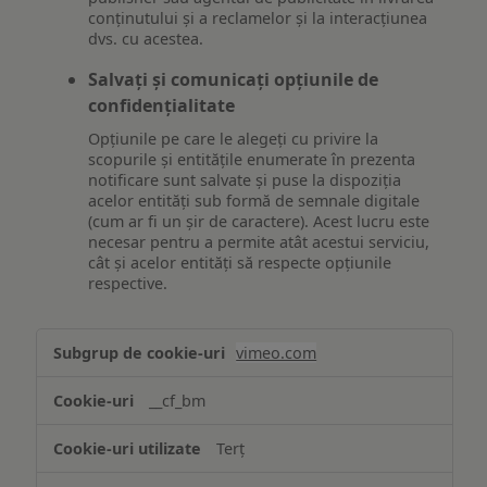
conținutului și a reclamelor și la interacțiunea
dvs. cu acestea.
Salvați și comunicați opțiunile de
confidențialitate
Opțiunile pe care le alegeți cu privire la
scopurile și entitățile enumerate în prezenta
notificare sunt salvate și puse la dispoziția
acelor entități sub formă de semnale digitale
(cum ar fi un șir de caractere). Acest lucru este
necesar pentru a permite atât acestui serviciu,
cât și acelor entități să respecte opțiunile
respective.
Asigurarea
vimeo.com
funcționalităților
website-
__cf_bm
ului
Terț