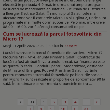
electrică în perioada 4-9 mai, în urma unui amplu program
de lucrări de mentenanță anunțat de Sucursala de Distribuție
a Energiei Electrice Galați. În municipiul Galați, cele mai
afectate zone vor fi cartierele Micro 16 și Țiglina 2, unde sunt
programate mai multe opriri succesive. Pe 5 mai, între orele
08:00 - 16:00, vor fi afectați consumatorii de pe ...
Cum se lucrează la parcul fotovoltaic din
Micro 17
Marți, 21 Aprilie 2026 08:30 |
Publicat în
ECONOMIE
Lucrări avansate la parcul fotovoltaic din cartierul Micro 17,
blocurile M1 - M14, anunță Primăria Galați. Contractul de
lucrări a fost atribuit în vara anului trecut, iar finanțarea este
asigurată în cadrul Fondului pentru Modernizare, gestionat
de Ministerul Energiei. Potrivit Primăriei Galați, lucrările
pentru montarea sistemului fotovoltaic pe blocurile sociale
din Micro 17 sunt realizate în proporție de aproximativ 90 la
sută. În continuare se vor monta și punctele de tra ...
1
2
3
4
...
6
7
8
9
10