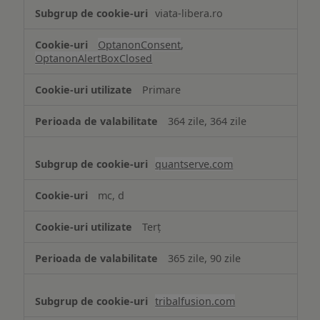
viata-libera.ro
OptanonConsent
,
OptanonAlertBoxClosed
Primare
364 zile, 364 zile
quantserve.com
mc, d
Terț
365 zile, 90 zile
tribalfusion.com