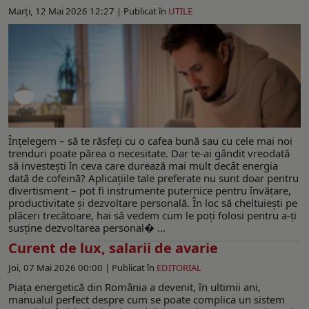
Marți, 12 Mai 2026 12:27 |
Publicat în
UTILE
Înțelegem – să te răsfeți cu o cafea bună sau cu cele mai noi
trenduri poate părea o necesitate. Dar te-ai gândit vreodată
să investești în ceva care durează mai mult decât energia
dată de cofeină? Aplicațiile tale preferate nu sunt doar pentru
divertisment – pot fi instrumente puternice pentru învățare,
productivitate și dezvoltare personală. În loc să cheltuiești pe
plăceri trecătoare, hai să vedem cum le poți folosi pentru a-ți
susține dezvoltarea personal� ...
Curent de lux, salarii de avarie
Joi, 07 Mai 2026 00:00 |
Publicat în
EDITORIAL
Piața energetică din România a devenit, în ultimii ani,
manualul perfect despre cum se poate complica un sistem