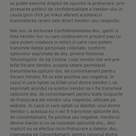
va puteti exercita dreptul de opozitie la prelucrare, prin
accesarea politicii de confidentialitate a Vendor-ului in
cauza (prin click pe linkul aferent acesteia) si
transmiterea cererii sale direct Vendor-ului respectiv.
Mai sus, la sectiunea Confidențialitatea dvs., gasiti si
lista Vendor-ilor cu care colaboram in prezent (sau cu
care putem colabora in viitor) si catre care putem
transmite datele personale colectate, conform
optiunilor exprimate de dvs. privind folosirea
Tehnologiilor de tip Cookie. Lista Vendor-ilor are pre-
bifat fiecare Vendor, aceasta setare permitand
transmiterea optiunii dvs. de consimtamant pentru
fiecare Vendor, fie ca este pozitiva sau negativa. In
cazul in care optati sa bifati unul dintre Vendor-i, va
exprimati acordul ca acestui Vendor sa ii fie transmise
optiunile dvs. de consimtamant pentru toate Scopurile
de Prelucrare ale Vendor-ului respectiv, utilizate pe
website. In cazul in care optati sa debifati unul dintre
Vendor-i, acestuia nu ii vor fi transmise optiunile dvs.
de consimtamant, fie pozitive sau negative. Vendorul
devine inactiv si nu va cunoaste optiunile dvs., deci
implicit nu va efectua nicio Prelucrare a datelor dvs.,
intemeiata pe Consimtamant, pentru niciunul dintre