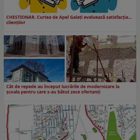
CHESTIONAR. Curtea de Apel Galați evaluează satisfacția...
clienților
Cât de repede au început lucrările de modernizare la
şcoala pentru care s-au bătut zece ofertanţi