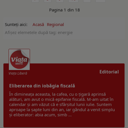
Pagina 1 din 18
Sunteți aici:
Acasă
Regional
Afişez elemetele după tag: energie
Editorial
Viaţa Liberă
Eliberarea din iobăgia fiscală
În dimineața aceasta, la cafea, cu o țigară aprinsă
alături, am avut o mică epifanie fiscală. M-am uitat în
calendar și am văzut că e sfârșitul lunii iulie. Suntem
aproape la șapte luni din an, iar gândul a venit simplu
și eliberator: abia acum, simb ...