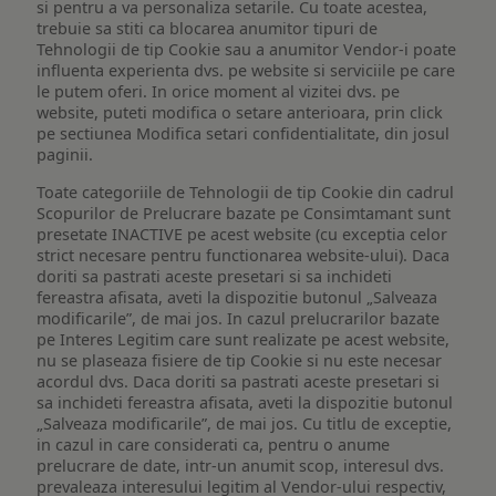
si pentru a va personaliza setarile. Cu toate acestea,
trebuie sa stiti ca blocarea anumitor tipuri de
Tehnologii de tip Cookie sau a anumitor Vendor-i poate
influenta experienta dvs. pe website si serviciile pe care
le putem oferi. In orice moment al vizitei dvs. pe
website, puteti modifica o setare anterioara, prin click
pe sectiunea Modifica setari confidentialitate, din josul
paginii.
Toate categoriile de Tehnologii de tip Cookie din cadrul
Scopurilor de Prelucrare bazate pe Consimtamant sunt
presetate INACTIVE pe acest website (cu exceptia celor
strict necesare pentru functionarea website-ului). Daca
doriti sa pastrati aceste presetari si sa inchideti
fereastra afisata, aveti la dispozitie butonul „Salveaza
modificarile”, de mai jos. In cazul prelucrarilor bazate
pe Interes Legitim care sunt realizate pe acest website,
nu se plaseaza fisiere de tip Cookie si nu este necesar
acordul dvs. Daca doriti sa pastrati aceste presetari si
sa inchideti fereastra afisata, aveti la dispozitie butonul
„Salveaza modificarile”, de mai jos. Cu titlu de exceptie,
in cazul in care considerati ca, pentru o anume
prelucrare de date, intr-un anumit scop, interesul dvs.
prevaleaza interesului legitim al Vendor-ului respectiv,