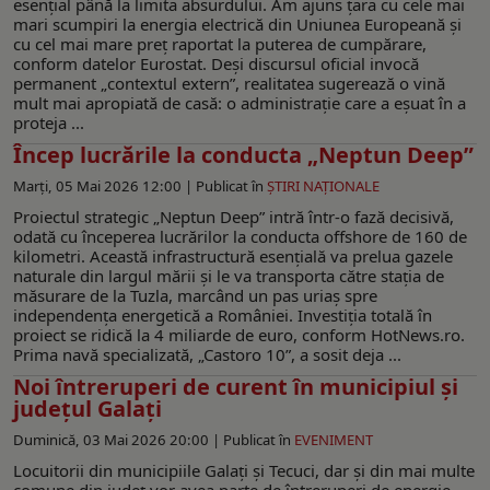
esențial până la limita absurdului. Am ajuns țara cu cele mai
mari scumpiri la energia electrică din Uniunea Europeană și
cu cel mai mare preț raportat la puterea de cumpărare,
conform datelor Eurostat. Deși discursul oficial invocă
permanent „contextul extern”, realitatea sugerează o vină
mult mai apropiată de casă: o administrație care a eșuat în a
proteja ...
Încep lucrările la conducta „Neptun Deep”
Marți, 05 Mai 2026 12:00 |
Publicat în
ŞTIRI NAŢIONALE
Proiectul strategic „Neptun Deep” intră într-o fază decisivă,
odată cu începerea lucrărilor la conducta offshore de 160 de
kilometri. Această infrastructură esențială va prelua gazele
naturale din largul mării și le va transporta către stația de
măsurare de la Tuzla, marcând un pas uriaș spre
independența energetică a României. Investiția totală în
proiect se ridică la 4 miliarde de euro, conform HotNews.ro.
Prima navă specializată, „Castoro 10”, a sosit deja ...
Noi întreruperi de curent în municipiul și
județul Galați
Duminică, 03 Mai 2026 20:00 |
Publicat în
EVENIMENT
Locuitorii din municipiile Galați și Tecuci, dar și din mai multe
comune din județ vor avea parte de întreruperi de energie