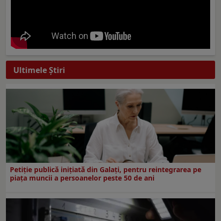
Ultimele Ştiri
Petiție publică inițiată din Galați, pentru reintegrarea pe
piața muncii a persoanelor peste 50 de ani