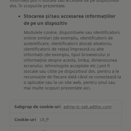
informații pot fi stocate sau accesate de pe dispozitivul
dvs. în scopurile prezentate.
Stocarea și/sau accesarea informațiilor
de pe un dispozitiv
Modulele cookie, dispozitivele sau identificatorii
online similari (de exemplu, identificatorii de
autentificare, identificatorii alocați aleatoriu,
identificatorii de rețea) împreună cu alte
informații (de exemplu, tipul browserului și
informațiile despre acesta, limba, dimensiunea
ecranului, tehnologiile acceptate etc.) pot fi
stocate sau citite pe dispozitivul dvs. pentru a le
recunoaște de fiecare dată când se conectează la
o aplicație sau la un site web, pentru unul sau
mai multe scopuri prezentate aici.
Stocarea
admp-tc-sati.adtlgc.com
și/sau
accesarea
cX_P
informațiilor
de