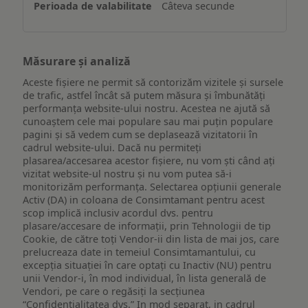
Câteva secunde
Măsurare și analiză
Aceste fișiere ne permit să contorizăm vizitele și sursele
de trafic, astfel încât să putem măsura și îmbunătăți
performanța website-ului nostru. Acestea ne ajută să
cunoaștem cele mai populare sau mai puțin populare
pagini și să vedem cum se deplasează vizitatorii în
cadrul website-ului. Dacă nu permiteți
plasarea/accesarea acestor fișiere, nu vom ști când ați
vizitat website-ul nostru și nu vom putea să-i
monitorizăm performanța. Selectarea opțiunii generale
Activ (DA) in coloana de Consimtamant pentru acest
scop implică inclusiv acordul dvs. pentru
plasare/accesare de informații, prin Tehnologii de tip
Cookie, de către toți Vendor-ii din lista de mai jos, care
prelucreaza date in temeiul Consimtamantului, cu
excepția situației în care optați cu Inactiv (NU) pentru
unii Vendor-i, în mod individual, în lista generală de
Vendori, pe care o regăsiți la secțiunea
“Confidențialitatea dvs.” In mod separat, in cadrul