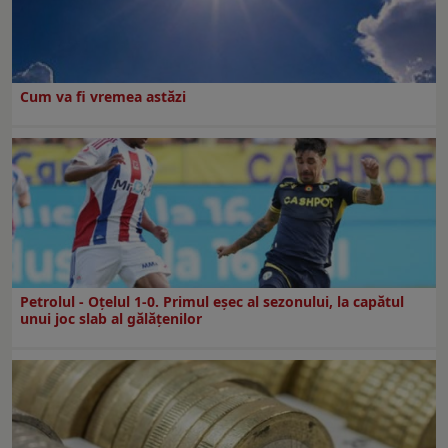
Cum va fi vremea astăzi
Petrolul - Oțelul 1-0. Primul eșec al sezonului, la capătul
unui joc slab al gălățenilor