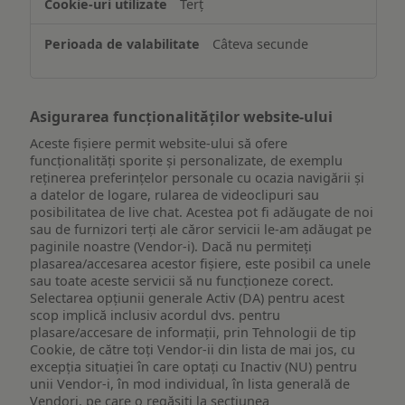
Terț
pe
un
Câteva secunde
dispozitiv
Asigurarea funcționalităților website-ului
Aceste fișiere permit website-ului să ofere
funcționalități sporite și personalizate, de exemplu
reţinerea preferinţelor personale cu ocazia navigării și
a datelor de logare, rularea de videoclipuri sau
posibilitatea de live chat. Acestea pot fi adăugate de noi
sau de furnizori terți ale căror servicii le-am adăugat pe
paginile noastre (Vendor-i). Dacă nu permiteți
plasarea/accesarea acestor fișiere, este posibil ca unele
sau toate aceste servicii să nu funcționeze corect.
Selectarea opțiunii generale Activ (DA) pentru acest
scop implică inclusiv acordul dvs. pentru
plasare/accesare de informații, prin Tehnologii de tip
Cookie, de către toți Vendor-ii din lista de mai jos, cu
excepția situației în care optați cu Inactiv (NU) pentru
unii Vendor-i, în mod individual, în lista generală de
Vendori, pe care o regăsiți la secțiunea