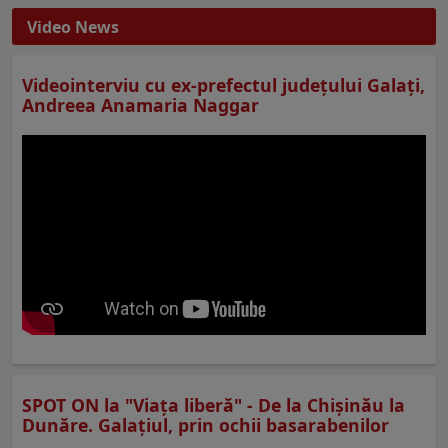
Video News
Videointerviu cu ex-prefectul judeţului Galaţi,
Andreea Anamaria Naggar
SPOT ON la "Viaţa liberă" - De la Chișinău la
Dunăre. Galațiul, prin ochii basarabenilor