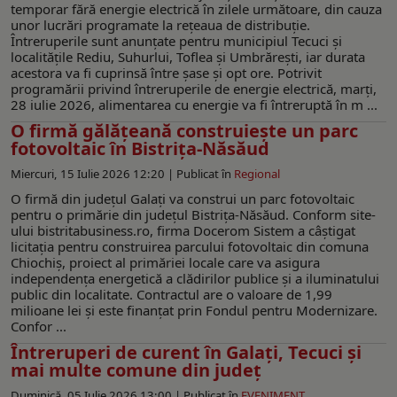
temporar fără energie electrică în zilele următoare, din cauza
unor lucrări programate la rețeaua de distribuție.
Întreruperile sunt anunțate pentru municipiul Tecuci și
localitățile Rediu, Suhurlui, Toflea și Umbrărești, iar durata
acestora va fi cuprinsă între șase și opt ore. Potrivit
programării privind întreruperile de energie electrică, marți,
28 iulie 2026, alimentarea cu energie va fi întreruptă în m ...
O firmă gălățeană construiește un parc
fotovoltaic în Bistrița-Năsăud
Miercuri, 15 Iulie 2026 12:20 |
Publicat în
Regional
O firmă din județul Galați va construi un parc fotovoltaic
pentru o primărie din județul Bistrița-Năsăud. Conform site-
ului bistritabusiness.ro, firma Docerom Sistem a câștigat
licitația pentru construirea parcului fotovoltaic din comuna
Chiochiș, proiect al primăriei locale care va asigura
independența energetică a clădirilor publice și a iluminatului
public din localitate. Contractul are o valoare de 1,99
milioane lei și este finanțat prin Fondul pentru Modernizare.
Confor ...
Întreruperi de curent în Galați, Tecuci și
mai multe comune din județ
Duminică, 05 Iulie 2026 13:00 |
Publicat în
EVENIMENT