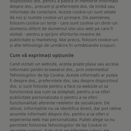
dispozitivul dvs. pentru a păstra în memorie informații
despre dvs., precum și preferințele dvs. de limbă sau
informații de conectare. Aceste cookie-uri sunt setate
de noi și numite cookie-uri primare. De asemenea,
folosim cookie-uri terțe - care sunt cookie-uri dintr-un
domeniu diferit de domeniul site-ului web pe care îl
vizitați - pentru a sprijini eforturile noastre de
publicitate și marketing. Mai precis, folosim cookie-uri
și alte tehnologii de urmărire în următoarele scopuri:
Cum vă exprimați opțiunile
Cand vizitati un website, acesta poate plasa sau accesa
informatii pe/din browserul dvs., prin intermediul
Tehnologiilor de tip Cookie. Aceste informatii ar putea
fi despre dvs., preferintele dvs. sau despre dispozitivul
dvs. si sunt folosite pentru a face ca website-ul sa
functioneze asa cum va asteptati, pentru a va oferi
publicitate personalizata si pentru a va oferi
functionalitati aferente retelelor de socializare. De
obicei, informatiile nu va identifica direct, dar pot retine
anumite informatii despre dvs. pentru a va oferi o
experienta web mai personalizata. Puteti alege sa nu
permiteti folosirea Tehnologiilor de tip Cookie in
anumite scopuri. Dati click pe diferitele rubrici ale