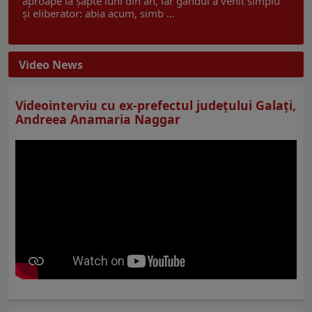
aproape la șapte luni din an, iar gândul a venit simplu
și eliberator: abia acum, simb ...
Video News
Videointerviu cu ex-prefectul judeţului Galaţi,
Andreea Anamaria Naggar