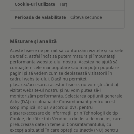
Terț
Câteva secunde
Măsurare și analiză
Aceste fișiere ne permit să contorizăm vizitele și sursele
de trafic, astfel încât să putem măsura și îmbunătăți
performanța website-ului nostru. Acestea ne ajută să
cunoaștem cele mai populare sau mai puțin populare
pagini și să vedem cum se deplasează vizitatorii în
cadrul website-ului. Dacă nu permiteți
plasarea/accesarea acestor fișiere, nu vom ști când ați
vizitat website-ul nostru și nu vom putea să-i
monitorizăm performanța. Selectarea opțiunii generale
Activ (DA) in coloana de Consimtamant pentru acest
scop implică inclusiv acordul dvs. pentru
plasare/accesare de informații, prin Tehnologii de tip
Cookie, de către toți Vendor-ii din lista de mai jos, care
prelucreaza date in temeiul Consimtamantului, cu
excepția situației în care optați cu Inactiv (NU) pentru