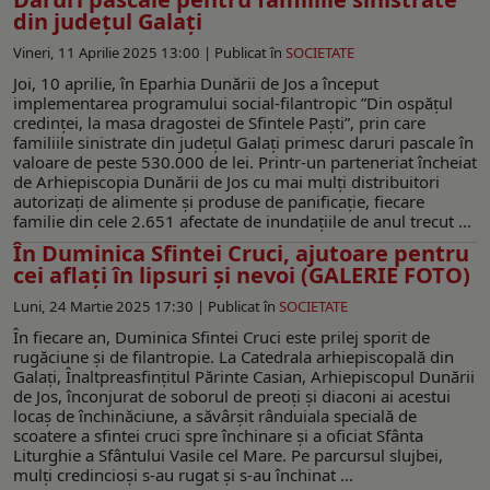
din judeţul Galaţi
Vineri, 11 Aprilie 2025 13:00 |
Publicat în
SOCIETATE
Joi, 10 aprilie, în Eparhia Dunării de Jos a început
implementarea programului social-filantropic ”Din ospăţul
credinţei, la masa dragostei de Sfintele Paşti”, prin care
familiile sinistrate din judeţul Galaţi primesc daruri pascale în
valoare de peste 530.000 de lei. Printr-un parteneriat încheiat
de Arhiepiscopia Dunării de Jos cu mai mulţi distribuitori
autorizaţi de alimente şi produse de panificaţie, fiecare
familie din cele 2.651 afectate de inundaţiile de anul trecut ...
În Duminica Sfintei Cruci, ajutoare pentru
cei aflaţi în lipsuri şi nevoi (GALERIE FOTO)
Luni, 24 Martie 2025 17:30 |
Publicat în
SOCIETATE
În fiecare an, Duminica Sfintei Cruci este prilej sporit de
rugăciune şi de filantropie. La Catedrala arhiepiscopală din
Galaţi, Înaltpreasfinţitul Părinte Casian, Arhiepiscopul Dunării
de Jos, înconjurat de soborul de preoţi şi diaconi ai acestui
locaş de închinăciune, a săvârşit rânduiala specială de
scoatere a sfintei cruci spre închinare şi a oficiat Sfânta
Liturghie a Sfântului Vasile cel Mare. Pe parcursul slujbei,
mulţi credincioşi s-au rugat şi s-au închinat ...