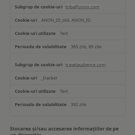
tribalfusion.com
ANON_ID_old, ANON_ID
Terț
365 zile, 89 zile
travelaudience.com
_tracker
Terț
392 zile
Stocarea și/sau accesarea informațiilor de pe