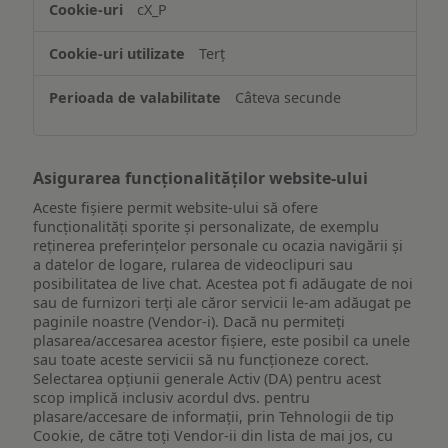
cX_P
informațiilor
de
Terț
pe
un
Câteva secunde
dispozitiv
Asigurarea funcționalităților website-ului
Aceste fișiere permit website-ului să ofere
funcționalități sporite și personalizate, de exemplu
reţinerea preferinţelor personale cu ocazia navigării și
a datelor de logare, rularea de videoclipuri sau
posibilitatea de live chat. Acestea pot fi adăugate de noi
sau de furnizori terți ale căror servicii le-am adăugat pe
paginile noastre (Vendor-i). Dacă nu permiteți
plasarea/accesarea acestor fișiere, este posibil ca unele
sau toate aceste servicii să nu funcționeze corect.
Selectarea opțiunii generale Activ (DA) pentru acest
scop implică inclusiv acordul dvs. pentru
plasare/accesare de informații, prin Tehnologii de tip
Cookie, de către toți Vendor-ii din lista de mai jos, cu