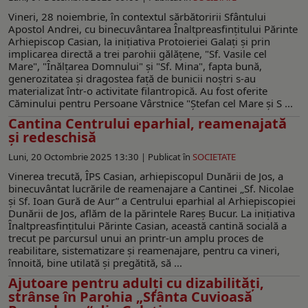
Vineri, 28 noiembrie, în contextul sărbătoririi Sfântului
Apostol Andrei, cu binecuvântarea Înaltpreasfințitului Părinte
Arhiepiscop Casian, la inițiativa Protoieriei Galați și prin
implicarea directă a trei parohii gălățene, "Sf. Vasile cel
Mare", "Înălțarea Domnului" și "Sf. Mina", fapta bună,
generozitatea și dragostea față de bunicii noștri s-au
materializat într-o activitate filantropică. Au fost oferite
Căminului pentru Persoane Vârstnice "Ștefan cel Mare și S ...
Cantina Centrului eparhial, reamenajată
şi redeschisă
Luni, 20 Octombrie 2025 13:30 |
Publicat în
SOCIETATE
Vinerea trecută, ÎPS Casian, arhiepiscopul Dunării de Jos, a
binecuvântat lucrările de reamenajare a Cantinei „Sf. Nicolae
şi Sf. Ioan Gură de Aur” a Centrului eparhial al Arhiepiscopiei
Dunării de Jos, aflăm de la părintele Rareş Bucur. La iniţiativa
Înaltpreasfinţitului Părinte Casian, această cantină socială a
trecut pe parcursul unui an printr-un amplu proces de
reabilitare, sistematizare şi reamenajare, pentru ca vineri,
înnoită, bine utilată şi pregătită, să ...
Ajutoare pentru adulți cu dizabilități,
strânse în Parohia „Sfânta Cuvioasă