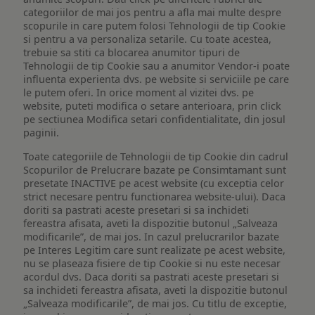
categoriilor de mai jos pentru a afla mai multe despre
scopurile in care putem folosi Tehnologii de tip Cookie
si pentru a va personaliza setarile. Cu toate acestea,
trebuie sa stiti ca blocarea anumitor tipuri de
Tehnologii de tip Cookie sau a anumitor Vendor-i poate
influenta experienta dvs. pe website si serviciile pe care
le putem oferi. In orice moment al vizitei dvs. pe
website, puteti modifica o setare anterioara, prin click
pe sectiunea Modifica setari confidentialitate, din josul
paginii.
Toate categoriile de Tehnologii de tip Cookie din cadrul
Scopurilor de Prelucrare bazate pe Consimtamant sunt
presetate INACTIVE pe acest website (cu exceptia celor
strict necesare pentru functionarea website-ului). Daca
doriti sa pastrati aceste presetari si sa inchideti
fereastra afisata, aveti la dispozitie butonul „Salveaza
modificarile”, de mai jos. In cazul prelucrarilor bazate
pe Interes Legitim care sunt realizate pe acest website,
nu se plaseaza fisiere de tip Cookie si nu este necesar
acordul dvs. Daca doriti sa pastrati aceste presetari si
sa inchideti fereastra afisata, aveti la dispozitie butonul
„Salveaza modificarile”, de mai jos. Cu titlu de exceptie,