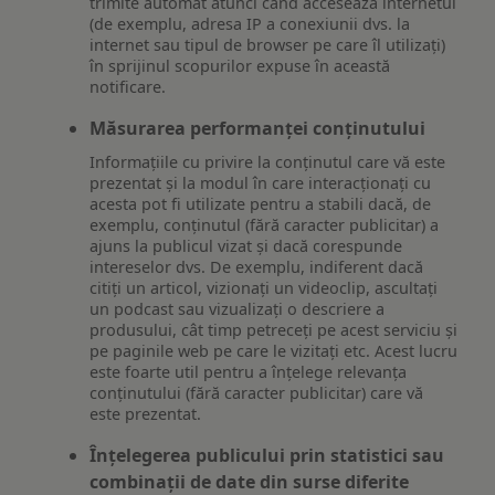
trimite automat atunci când accesează internetul
(de exemplu, adresa IP a conexiunii dvs. la
internet sau tipul de browser pe care îl utilizați)
în sprijinul scopurilor expuse în această
notificare.
Măsurarea performanței conținutului
Informațiile cu privire la conținutul care vă este
prezentat și la modul în care interacționați cu
acesta pot fi utilizate pentru a stabili dacă, de
exemplu, conținutul (fără caracter publicitar) a
ajuns la publicul vizat și dacă corespunde
intereselor dvs. De exemplu, indiferent dacă
citiți un articol, vizionați un videoclip, ascultați
un podcast sau vizualizați o descriere a
produsului, cât timp petreceți pe acest serviciu și
pe paginile web pe care le vizitați etc. Acest lucru
este foarte util pentru a înțelege relevanța
conținutului (fără caracter publicitar) care vă
este prezentat.
Înțelegerea publicului prin statistici sau
combinații de date din surse diferite