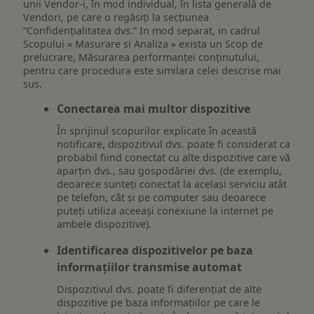
unii Vendor-i, în mod individual, în lista generală de
Vendori, pe care o regăsiți la secțiunea
“Confidențialitatea dvs.” In mod separat, in cadrul
Scopului « Masurare si Analiza » exista un Scop de
prelucrare, Măsurarea performanței conținutului,
pentru care procedura este similara celei descrise mai
sus.
Conectarea mai multor dispozitive
În sprijinul scopurilor explicate în această
notificare, dispozitivul dvs. poate fi considerat ca
probabil fiind conectat cu alte dispozitive care vă
aparțin dvs., sau gospodăriei dvs. (de exemplu,
deoarece sunteți conectat la același serviciu atât
pe telefon, cât și pe computer sau deoarece
puteți utiliza aceeași conexiune la internet pe
ambele dispozitive).
Identificarea dispozitivelor pe baza
informațiilor transmise automat
Dispozitivul dvs. poate fi diferențiat de alte
dispozitive pe baza informațiilor pe care le