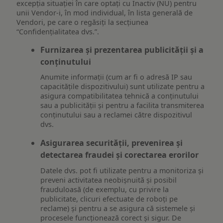
excepția situației în care optați cu Inactiv (NU) pentru
unii Vendor-i, în mod individual, în lista generală de
Vendori, pe care o regăsiți la secțiunea
“Confidențialitatea dvs.”.
Furnizarea și prezentarea publicității și a
conținutului
Anumite informații (cum ar fi o adresă IP sau
capacitățile dispozitivului) sunt utilizate pentru a
asigura compatibilitatea tehnică a conținutului
sau a publicității și pentru a facilita transmiterea
conținutului sau a reclamei către dispozitivul
dvs.
Asigurarea securității, prevenirea și
detectarea fraudei și corectarea erorilor
Datele dvs. pot fi utilizate pentru a monitoriza și
preveni activitatea neobișnuită și posibil
frauduloasă (de exemplu, cu privire la
publicitate, clicuri efectuate de roboți pe
reclame) și pentru a se asigura că sistemele și
procesele funcționează corect și sigur. De