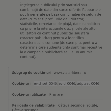
Înțelegerea publicului prin statistici sau
combinații de date din surse diferite Rapoartele
pot fi generate pe baza combinației de seturi de
date (cum ar fi profilurile de utilizator,
statisticile, cercetarea de piață, datele analitice)
cu privire la interacțiunile dvs. și cele ale altor
utilizatori cu conținut publicitar sau (fără
caracter publicitar) pentru a identifica
caracteristicile comune (de exemplu, pentru a
determina care audiențe țintă sunt mai receptive
la o campanie publicitară sau la un anumit
conținut).
Măsurare
www.viata-libera.ro
și
analiză
evid_set_0046
,
evid_0046
,
adptset_0046
Primare
Câteva secunde, 90 zile,
Câteva secunde