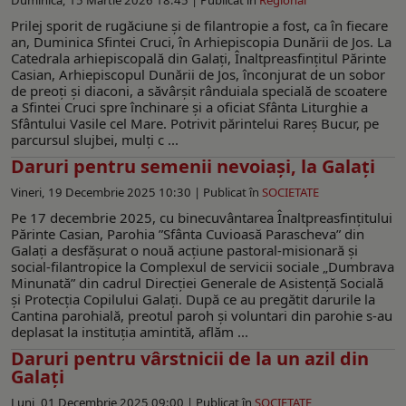
Prilej sporit de rugăciune şi de filantropie a fost, ca în fiecare
an, Duminica Sfintei Cruci, în Arhiepiscopia Dunării de Jos. La
Catedrala arhiepiscopală din Galaţi, Înaltpreasfinţitul Părinte
Casian, Arhiepiscopul Dunării de Jos, înconjurat de un sobor
de preoţi şi diaconi, a săvârşit rânduiala specială de scoatere
a Sfintei Cruci spre închinare şi a oficiat Sfânta Liturghie a
Sfântului Vasile cel Mare. Potrivit părintelui Rareş Bucur, pe
parcursul slujbei, mulţi c ...
Daruri pentru semenii nevoiaşi, la Galaţi
Vineri, 19 Decembrie 2025 10:30 |
Publicat în
SOCIETATE
Pe 17 decembrie 2025, cu binecuvântarea Înaltpreasfinţitului
Părinte Casian, Parohia ”Sfânta Cuvioasă Parascheva” din
Galaţi a desfăşurat o nouă acţiune pastoral-misionară şi
social-filantropice la Complexul de servicii sociale „Dumbrava
Minunată” din cadrul Direcţiei Generale de Asistență Socială
și Protecția Copilului Galaţi. După ce au pregătit darurile la
Cantina parohială, preotul paroh şi voluntari din parohie s-au
deplasat la instituţia amintită, aflăm ...
Daruri pentru vârstnicii de la un azil din
Galaţi
Luni, 01 Decembrie 2025 09:00 |
Publicat în
SOCIETATE