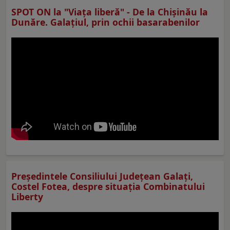
SPOT ON la "Viaţa liberă" - De la Chișinău la
Dunăre. Galațiul, prin ochii basarabenilor
Preşedintele Consiliului Judeţean Galaţi,
Costel Fotea, despre situaţia Combinatului
Liberty