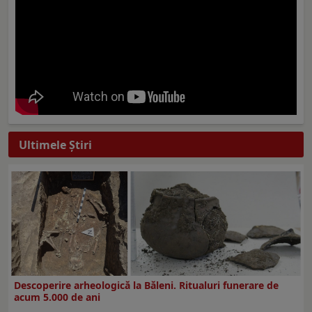
Ultimele Ştiri
Descoperire arheologică la Băleni. Ritualuri funerare de
acum 5.000 de ani