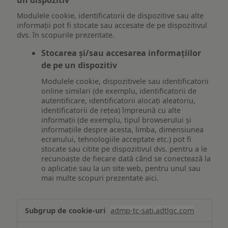
un dispozitiv
Modulele cookie, identificatorii de dispozitive sau alte
informații pot fi stocate sau accesate de pe dispozitivul
dvs. în scopurile prezentate.
Stocarea și/sau accesarea informațiilor
de pe un dispozitiv
Modulele cookie, dispozitivele sau identificatorii
online similari (de exemplu, identificatorii de
autentificare, identificatorii alocați aleatoriu,
identificatorii de rețea) împreună cu alte
informații (de exemplu, tipul browserului și
informațiile despre acesta, limba, dimensiunea
ecranului, tehnologiile acceptate etc.) pot fi
stocate sau citite pe dispozitivul dvs. pentru a le
recunoaște de fiecare dată când se conectează la
o aplicație sau la un site web, pentru unul sau
mai multe scopuri prezentate aici.
Stocarea
admp-tc-sati.adtlgc.com
și/sau
accesarea