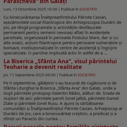
Parascheva“ din Galați
Luni, 13 Octombrie 2025 10:30 |
Publicat în
SOCIETATE
Cu binecuvântarea Înaltpreasfinţitului Părinte Casian,
aşezămintele social-filantropice din Arhiepiscopia Dunării de
Jos, pe lângă programele şi activităţile desfăşurate
permanent pentru semenii nevoiaşi aflaţi în evidenţele
parohiale, organizează în perioada Postului Mare, dar şi cu
alte ocazii, acţiuni filantropice pentru persoane vulnerabile şi
bolnave, instituţionalizate în centre de asistenţă şi îngrijire
specializate. O parohie implicată activ în astfel de a ...
La Biserica „Sfânta Ana”, visul părintelui
Teoharie a devenit realitate
Joi, 11 Septembrie 2025 09:00 |
Publicat în
SOCIETATE
Pe 9 septembrie, gălățenii s-au bucurat de rugăciune și de
Sfânta Liturghie la Biserica „Sfânta Ana” din Galați, unde a
slujit părintele protopop Valentin Rădoi, alături de triada de
slujitori de aici: părintele paroh Ionel Jalbă, părintele Daniel
Zlate și părintele Ionel Rusu. A ajuns la sărbătoarea
comunității și Înaltpreasfințitul Părinte Casian, Arhiepiscop al
Dunării de Jos, care a binecuvântat creștinii, a predicat și a
sfințit un Paraclis din curtea ...
Daruri pascale pentru familiile sinistrate