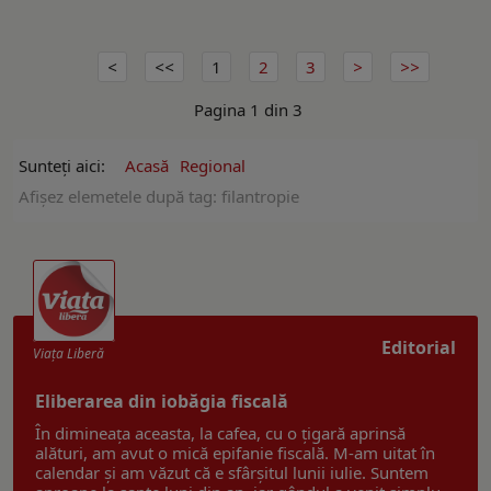
1
2
3
Pagina 1 din 3
Sunteți aici:
Acasă
Regional
Afişez elemetele după tag: filantropie
Editorial
Viaţa Liberă
Eliberarea din iobăgia fiscală
În dimineața aceasta, la cafea, cu o țigară aprinsă
alături, am avut o mică epifanie fiscală. M-am uitat în
calendar și am văzut că e sfârșitul lunii iulie. Suntem