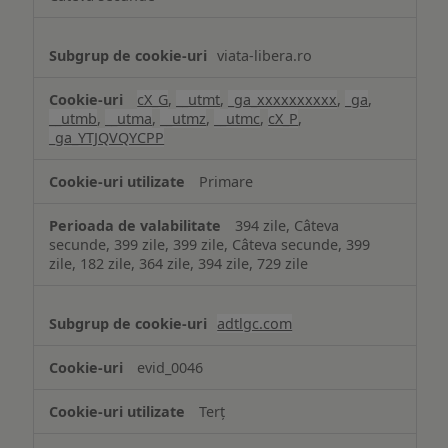
viata-libera.ro
cX_G
,
__utmt
,
_ga_xxxxxxxxxx
,
_ga
,
__utmb
,
__utma
,
__utmz
,
__utmc
,
cX_P
,
_ga_YTJQVQYCPP
Primare
394 zile, Câteva
secunde, 399 zile, 399 zile, Câteva secunde, 399
zile, 182 zile, 364 zile, 394 zile, 729 zile
adtlgc.com
evid_0046
Terț