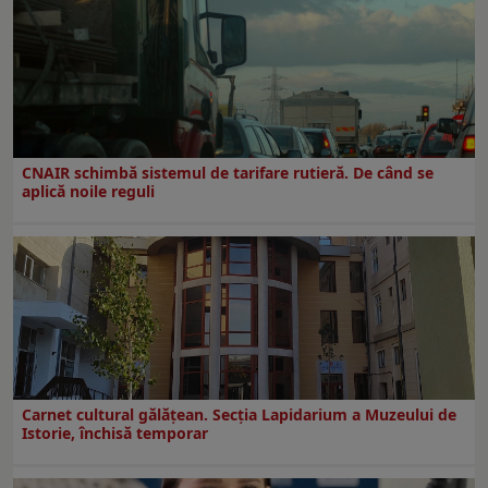
CNAIR schimbă sistemul de tarifare rutieră. De când se
aplică noile reguli
Carnet cultural gălăţean. Secţia Lapidarium a Muzeului de
Istorie, închisă temporar