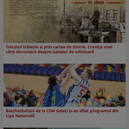
Trecutul trăiește și prin cartea de istorie. Cronica unei
cărți-document despre Galațiul de odinioară
Baschetbaliștii de la CSM Galați și-au aflat programul din
Liga Națională