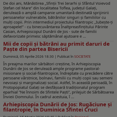
De doi ani, Mănăstirea „Sfinţii Trei Ierarhi şi Sfântul Voievod
Ştefan cel Mare” din localitatea Toflea, judeţul Galaţi,
derulează o amplă campanie umanitară destinată sprijinirii
persoanelor vulnerabile, bătrânilor singuri și familiilor cu
mulți copii. Prin intermediul proiectului filantropic „Iubeşte-ţi
aproapele!” - cu binecuvântarea Înaltpreasfinţitului Părinte
Casian, Arhiepiscopul Dunării de Jos - sute de familii
defavorizate primesc săptămânal ajutoare e ...
Mii de copii şi bătrâni au primit daruri de
Paşte din partea Bisericii
Duminică, 05 Aprilie 2026 18:30 |
Publicat în
SOCIETATE
În preajma marilor sărbători creştine, în Arhiepiscopia
Dunării de Jos se derulează ample programe pastoral-
misionare şi social-filantropice, îndreptate cu precădere către
persoane vârstnice, bolnavi, familii cu mulţi copii sau semeni
nevoiaşi şi marginalizaţi social. Astfel, în această perioadă, în
Protopopiatul Galaţi se desfăşoară tradiţionalul program
eparhial ”Ne înnoim de Sfintele Paşti”, prilejuit de Sărbătoarea
Învieii Domnului. În cadrul acestuia, î ...
Arhiepiscopia Dunării de Jos: Rugăciune şi
filantropie, în Duminica Sfintei Cruci
Duminică, 15 Martie 2026 18:45 |
Publicat în
Regional