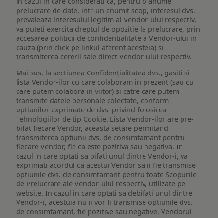
in cazul in care considerati ca, pentru o anume
prelucrare de date, intr-un anumit scop, interesul dvs.
prevaleaza interesului legitim al Vendor-ului respectiv,
va puteti exercita dreptul de opozitie la prelucrare, prin
accesarea politicii de confidentialitate a Vendor-ului in
cauza (prin click pe linkul aferent acesteia) si
transmiterea cererii sale direct Vendor-ului respectiv.
Mai sus, la sectiunea Confidențialitatea dvs., gasiti si
lista Vendor-ilor cu care colaboram in prezent (sau cu
care putem colabora in viitor) si catre care putem
transmite datele personale colectate, conform
optiunilor exprimate de dvs. privind folosirea
Tehnologiilor de tip Cookie. Lista Vendor-ilor are pre-
bifat fiecare Vendor, aceasta setare permitand
transmiterea optiunii dvs. de consimtamant pentru
fiecare Vendor, fie ca este pozitiva sau negativa. In
cazul in care optati sa bifati unul dintre Vendor-i, va
exprimati acordul ca acestui Vendor sa ii fie transmise
optiunile dvs. de consimtamant pentru toate Scopurile
de Prelucrare ale Vendor-ului respectiv, utilizate pe
website. In cazul in care optati sa debifati unul dintre
Vendor-i, acestuia nu ii vor fi transmise optiunile dvs.
de consimtamant, fie pozitive sau negative. Vendorul