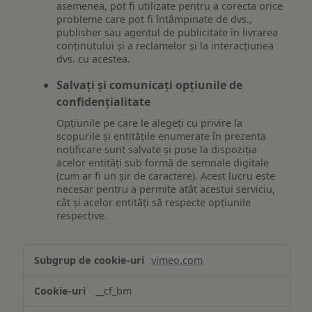
asemenea, pot fi utilizate pentru a corecta orice
probleme care pot fi întâmpinate de dvs.,
publisher sau agentul de publicitate în livrarea
conținutului și a reclamelor și la interacțiunea
dvs. cu acestea.
Salvați și comunicați opțiunile de
confidențialitate
Opțiunile pe care le alegeți cu privire la
scopurile și entitățile enumerate în prezenta
notificare sunt salvate și puse la dispoziția
acelor entități sub formă de semnale digitale
(cum ar fi un șir de caractere). Acest lucru este
necesar pentru a permite atât acestui serviciu,
cât și acelor entități să respecte opțiunile
respective.
Asigurarea
vimeo.com
funcționalităților
website-
__cf_bm
ului