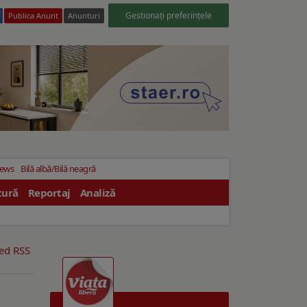
Gestionați preferințele
Publica Anunt
Anunturi
News
Bilă albă/Bilă neagră
tură
Reportaj
Analiză
eed RSS