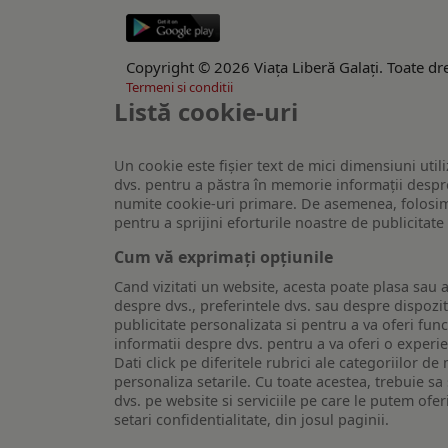
Copyright © 2026 Viaţa Liberă Galaţi. Toate dre
Termeni si conditii
Listă cookie-uri
Un cookie este fişier text de mici dimensiuni utili
dvs. pentru a păstra în memorie informații despre
numite cookie-uri primare. De asemenea, folosim c
pentru a sprijini eforturile noastre de publicitat
Cum vă exprimați opțiunile
Cand vizitati un website, acesta poate plasa sau a
despre dvs., preferintele dvs. sau despre dispozit
publicitate personalizata si pentru a va oferi func
informatii despre dvs. pentru a va oferi o experi
Dati click pe diferitele rubrici ale categoriilor 
personaliza setarile. Cu toate acestea, trebuie s
dvs. pe website si serviciile pe care le putem ofer
setari confidentialitate, din josul paginii.