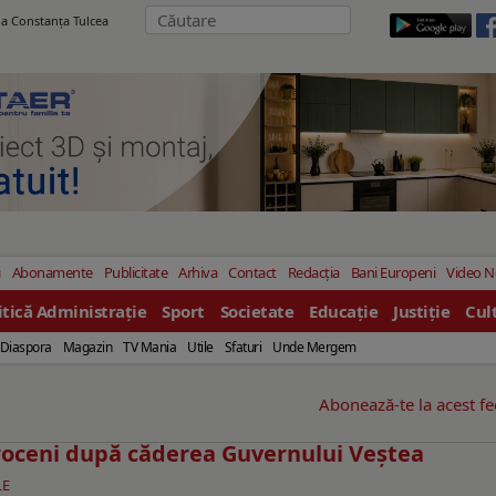
ila Constanţa Tulcea
i
Abonamente
Publicitate
Arhiva
Contact
Redacția
Bani Europeni
Video 
itică Administrație
Sport
Societate
Educație
Justiție
Cul
Diaspora
Magazin
TV Mania
Utile
Sfaturi
Unde Mergem
Abonează-te la acest f
roceni după căderea Guvernului Veștea
LE