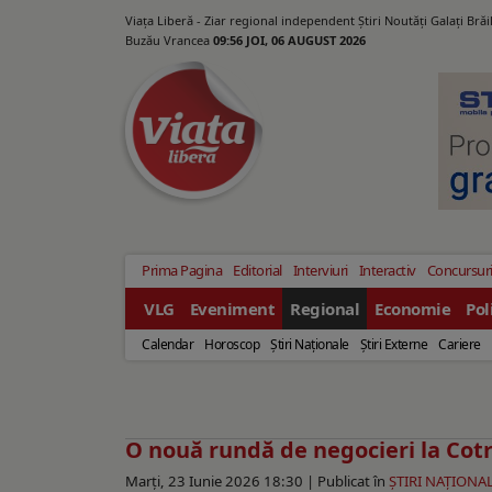
Viața Liberă - Ziar regional independent Știri Noutăți Galaţi Bră
Buzău Vrancea
09:56 JOI, 06 AUGUST 2026
Prima Pagina
Editorial
Interviuri
Interactiv
Concursur
VLG
Eveniment
Regional
Economie
Pol
Calendar
Horoscop
Ştiri Naţionale
Ştiri Externe
Cariere
O nouă rundă de negocieri la Cot
Marți, 23 Iunie 2026 18:30 |
Publicat în
ŞTIRI NAŢIONA