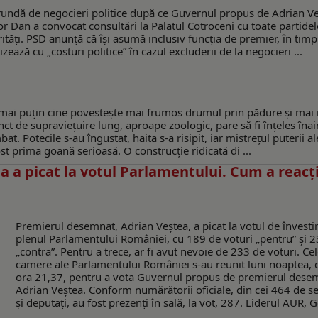
 rundă de negocieri politice după ce Guvernul propus de Adrian V
or Dan a convocat consultări la Palatul Cotroceni cu toate partidel
tăți. PSD anunță că își asumă inclusiv funcția de premier, în timp
ează cu „costuri politice” în cazul excluderii de la negocieri ...
ază mai puțin cine povestește mai frumos drumul prin pădure și mai
inct de supraviețuire lung, aproape zoologic, pare să fi înțeles îna
. Potecile s-au îngustat, haita s-a risipit, iar mistrețul puterii a
t prima goană serioasă. O construcție ridicată di ...
a a picat la votul Parlamentului. Cum a reacţ
Premierul desemnat, Adrian Veștea, a picat la votul de învesti
plenul Parlamentului României, cu 189 de voturi „pentru” și 2
„contra”. Pentru a trece, ar fi avut nevoie de 233 de voturi. Ce
camere ale Parlamentului României s-au reunit luni noaptea, 
ora 21,37, pentru a vota Guvernul propus de premierul dese
Adrian Veştea. Conform numărătorii oficiale, din cei 464 de s
şi deputaţi, au fost prezenţi în sală, la vot, 287. Liderul AUR, 
...