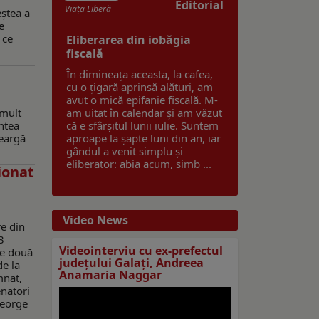
Editorial
Viaţa Liberă
eștea a
e
 ce
Eliberarea din iobăgia
fiscală
În dimineața aceasta, la cafea,
cu o țigară aprinsă alături, am
avut o mică epifanie fiscală. M-
 mult
am uitat în calendar și am văzut
intea
că e sfârșitul lunii iulie. Suntem
leargă
aproape la șapte luni din an, iar
gândul a venit simplu și
eliberator: abia acum, simb ...
ionat
Video News
re din
3
Videointerviu cu ex-prefectul
le două
judeţului Galaţi, Andreea
de la
Anamaria Naggar
mnat,
enatori
George