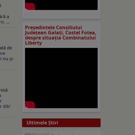
l
ără a
. ...
Preşedintele Consiliului
Judeţean Galaţi, Costel Fotea,
despre situaţia Combinatului
Liberty
ată de
ere
i nu şi-
hisă
a
r
r. 69/
Ultimele Ştiri