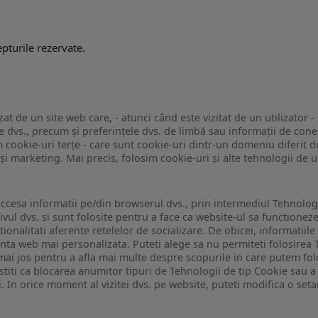
pturile rezervate.
zat de un site web care, - atunci când este vizitat de un utilizator -
 dvs., precum și preferințele dvs. de limbă sau informații de conec
ookie-uri terțe - care sunt cookie-uri dintr-un domeniu diferit de 
e și marketing. Mai precis, folosim cookie-uri și alte tehnologii de
ccesa informatii pe/din browserul dvs., prin intermediul Tehnologii
ivul dvs. si sunt folosite pentru a face ca website-ul sa functionez
tionalitati aferente retelelor de socializare. De obicei, informatiile
enta web mai personalizata. Puteti alege sa nu permiteti folosirea 
de mai jos pentru a afla mai multe despre scopurile in care putem fo
a stiti ca blocarea anumitor tipuri de Tehnologii de tip Cookie sau
i. In orice moment al vizitei dvs. pe website, puteti modifica o set