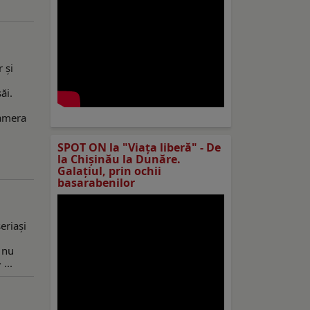
 și
ăi.
Camera
l
SPOT ON la "Viaţa liberă" - De
la Chișinău la Dunăre.
Galațiul, prin ochii
basarabenilor
eriași
e nu
...