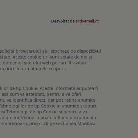
Dezvoltat de
activemall.ro
 solicită browserului să-l stocheze pe dispozitivul
tare. Aceste cookie-uri sunt setate de noi și
domeniul site-ului web pe care îl vizitați -
 urmărire în următoarele scopuri:
lor de tip Cookie. Aceste informatii ar putea fi
e asa cum va asteptati, pentru a va oferi
 nu va identifica direct, dar pot retine anumite
Tehnologiilor de tip Cookie in anumite scopuri.
losi Tehnologii de tip Cookie si pentru a va
 a anumitor Vendor-i poate influenta experienta
are anterioara, prin click pe sectiunea Modifica