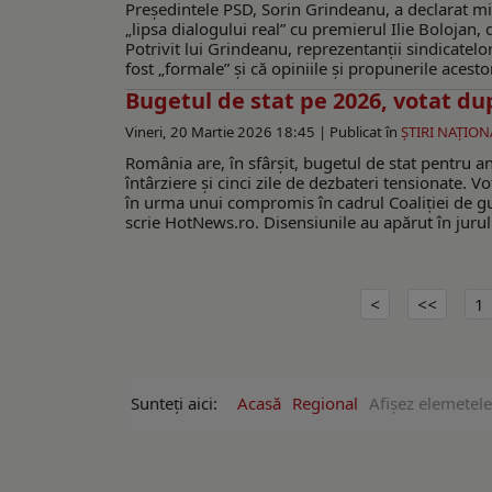
Președintele PSD, Sorin Grindeanu, a declarat mi
„lipsa dialogului real” cu premierul Ilie Bolojan, 
Potrivit lui Grindeanu, reprezentanții sindicatelo
fost „formale” și că opiniile și propunerile acesto
Bugetul de stat pe 2026, votat dup
Vineri, 20 Martie 2026 18:45 |
Publicat în
ŞTIRI NAŢION
România are, în sfârșit, bugetul de stat pentru 
întârziere și cinci zile de dezbateri tensionate. V
în urma unui compromis în cadrul Coaliției de gu
scrie HotNews.ro. Disensiunile au apărut în juru
1
Sunteți aici:
Acasă
Regional
Afişez elemetel