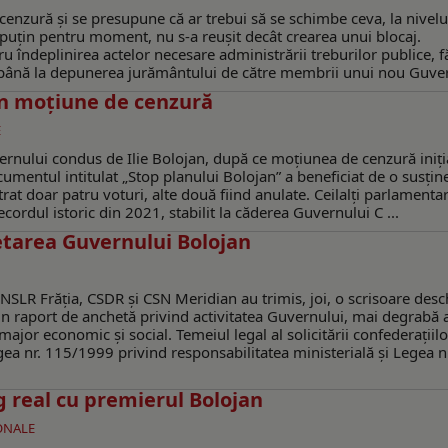
cenzură şi se presupune că ar trebui să se schimbe ceva, la nivelu
cel puţin pentru moment, nu s-a reuşit decât crearea unui blocaj.
u îndeplinirea actelor necesare administrării treburilor publice, f
 până la depunerea jurământului de către membrii unui nou Guvern
in moţiune de cenzură
E
ernului condus de Ilie Bolojan, după ce moțiunea de cenzură iniți
umentul intitulat „Stop planului Bolojan” a beneficiat de o susțin
rat doar patru voturi, alte două fiind anulate. Ceilalţi parlamentar
cordul istoric din 2021, stabilit la căderea Guvernului C ...
etarea Guvernului Bolojan
NSLR Frăția, CSDR și CSN Meridian au trimis, joi, o scrisoare desc
un raport de anchetă privind activitatea Guvernului, mai degrabă 
jor economic și social. Temeiul legal al solicitării confederațiilo
Legea nr. 115/1999 privind responsabilitatea ministerială și Legea n
g real cu premierul Bolojan
IONALE