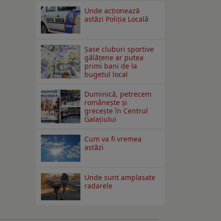
Unde acționează
astăzi Poliția Locală
Şase cluburi sportive
gălăţene ar putea
primi bani de la
bugetul local
Duminică, petrecem
româneşte şi
greceşte în Centrul
Galaţiului
Cum va fi vremea
astăzi
Unde sunt amplasate
radarele