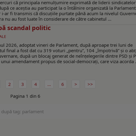
ercuri că principala nemulțumire exprimată de liderii sindicatelor
după ce aceștia au participat la o întâlnire organizată la Parlament
r i-ar fi transmis că discuțiile purtate până acum la nivelul Guvern
ra nu au fost luate în considerare de către cabinetul ...
ă scandal politic
ALE
anul 2026, adoptat vineri de Parlament, după aproape trei luni de
otul final a fost dat cu 319 voturi „pentru”, 104 „împotrivă” și o abț
vernare, după un blocaj generat de neînțelegerile dintre PSD și 
l unui amendament propus de social-democrați, care viza acorda .
2
3
4
...
6
Pagina 1 din 6
e după tag: parlament