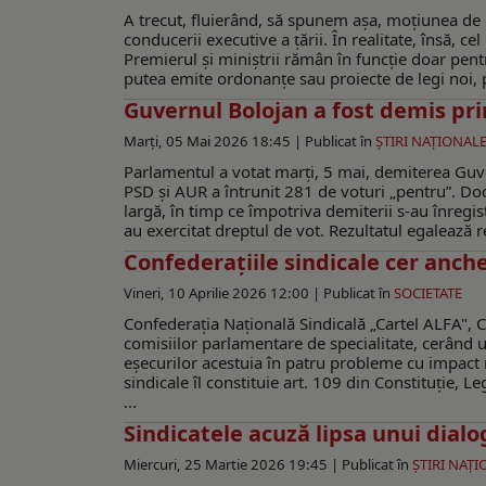
A trecut, fluierând, să spunem aşa, moţiunea de 
conducerii executive a ţării. În realitate, însă, 
Premierul și miniștrii rămân în funcție doar pentr
putea emite ordonanțe sau proiecte de legi noi,
Guvernul Bolojan a fost demis pr
Marți, 05 Mai 2026 18:45 |
Publicat în
ŞTIRI NAŢIONAL
Parlamentul a votat marţi, 5 mai, demiterea Guv
PSD și AUR a întrunit 281 de voturi „pentru”. Doc
largă, în timp ce împotriva demiterii s-au înregist
au exercitat dreptul de vot. Rezultatul egalează re
Confederațiile sindicale cer anch
Vineri, 10 Aprilie 2026 12:00 |
Publicat în
SOCIETATE
Confederația Națională Sindicală „Cartel ALFA", C
comisiilor parlamentare de specialitate, cerând 
eșecurilor acestuia în patru probleme cu impact ma
sindicale îl constituie art. 109 din Constituție, 
...
Sindicatele acuză lipsa unui dialo
Miercuri, 25 Martie 2026 19:45 |
Publicat în
ŞTIRI NAŢ