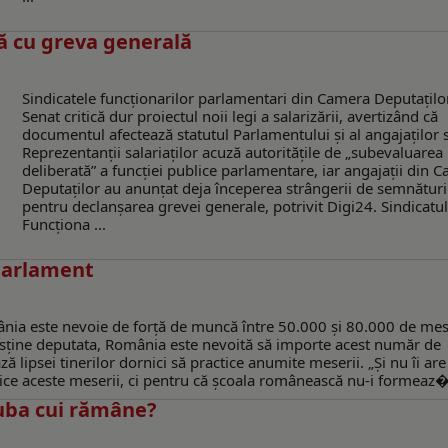
ă cu greva generală
Sindicatele funcționarilor parlamentari din Camera Deputaților
Senat critică dur proiectul noii legi a salarizării, avertizând că
documentul afectează statutul Parlamentului și al angajaților s
Reprezentanții salariaților acuză autoritățile de „subevaluarea
deliberată” a funcției publice parlamentare, iar angajații din 
Deputaților au anunțat deja începerea strângerii de semnături
pentru declanșarea grevei generale, potrivit Digi24. Sindicatu
Funcționa ...
 Parlament
ânia este nevoie de forță de muncă între 50.000 și 80.000 de mes
susține deputata, România este nevoită să importe acest număr de
ă lipsei tinerilor dornici să practice anumite meserii. „Și nu îi ar
tice aceste meserii, ci pentru că școala românească nu-i formeaz� 
guba cui rămâne?