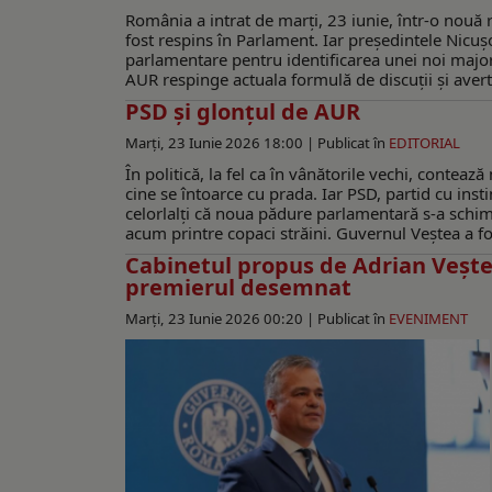
România a intrat de marți, 23 iunie, într-o nouă
fost respins în Parlament. Iar președintele Nicuș
parlamentare pentru identificarea unei noi majori
AUR respinge actuala formulă de discuții și avertiz
PSD și glonțul de AUR
Marți, 23 Iunie 2026 18:00 |
Publicat în
EDITORIAL
În politică, la fel ca în vânătorile vechi, conte
cine se întoarce cu prada. Iar PSD, partid cu inst
celorlalți că noua pădure parlamentară s-a schimbat
acum printre copaci străini. Guvernul Veștea a fos
Cabinetul propus de Adrian Veşte
premierul desemnat
Marți, 23 Iunie 2026 00:20 |
Publicat în
EVENIMENT