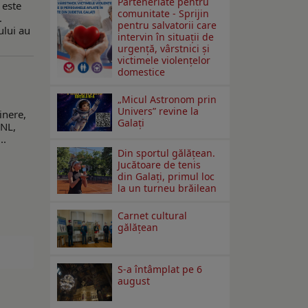
Parteneriate pentru
 este
comunitate - Sprijin
.
pentru salvatorii care
ului au
intervin în situații de
urgență, vârstnici și
victimele violențelor
domestice
„Micul Astronom prin
Univers” revine la
inere,
Galați
PNL,
..
Din sportul gălățean.
Jucătoare de tenis
din Galați, primul loc
la un turneu brăilean
Carnet cultural
gălăţean
S-a întâmplat pe 6
august