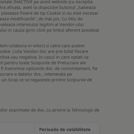
setate INACTIVE pe acest website (cu exceptia
tra afisata, aveti la dispozitie butonul „Salveaza
e plaseaza fisiere de tip Cookie si nu este necesar
veaza modificarile”, de mai jos. Cu titlu de
valeaza interesului legitim al Vendor-ului
lui in cauza (prin click pe linkul aferent acesteia)
utem colabora in viitor) si catre care putem
okie. Lista Vendor-ilor are pre-bifat fiecare
iva sau negativa. In cazul in care optati sa
nt pentru toate Scopurile de Prelucrare ale
or fi transmise optiunile dvs. de consimtamant, fie
lucrare a datelor dvs., intemeiata pe
 un Scop ce se regaseste printre Scopurile de
ilor exprimate de dvs. cu privire la Tehnologii de
Perioada de valabilitate