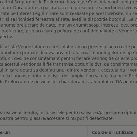
n cadrul Scopurilor de Prelucrare bazate pe Consimtamant sunt pre
lui). Daca doriti sa pastrati aceste presetari si sa inchideti fereas
bazate pe Interes Legitim care sunt realizate pe acest website, nu s
i si sa inchideti fereastra afisata, aveti la dispozitie butonul „Sal
o anume prelucrare de date, intr-un anumit scop, interesul dvs. pre
a prelucrare, prin accesarea politicii de confidentialitate a Vendor-u
pectiv.
iti si lista Vendor-ilor cu care colaboram in prezent (sau cu care p
iunilor exprimate de dvs. privind folosirea Tehnologiilor de tip Co
iunii dvs. de consimtamant pentru fiecare Vendor, fie ca este pozit
 ca acestui Vendor sa ii fie transmise optiunile dvs. de consimtama
ul in care optati sa debifati unul dintre Vendor-i, acestuia nu ii v
nu va cunoaste optiunile dvs., deci implicit nu va efectua nicio Pre
e Prelucrare de pe website, chiar daca dvs. ati optat cu DA pentru
narea website-ului, inclusiv cele pentru salvarea/procesarea optiun
astra pentru plasare/accesare si nu pot fi dezactivate.
e-uri
Cookie-uri utilizate