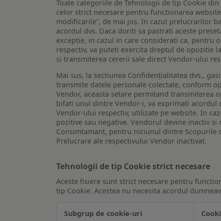
Toate categoriile de Tehnologii de tip Cookie di
celor strict necesare pentru functionarea website-u
modificarile”, de mai jos. In cazul prelucrarilor 
acordul dvs. Daca doriti sa pastrati aceste presetar
exceptie, in cazul in care considerati ca, pentru 
respectiv, va puteti exercita dreptul de opozitie l
si transmiterea cererii sale direct Vendor-ului res
Mai sus, la sectiunea Confidențialitatea dvs., gas
transmite datele personale colectate, conform opt
Vendor, aceasta setare permitand transmiterea opt
bifati unul dintre Vendor-i, va exprimati acordul
Vendor-ului respectiv, utilizate pe website. In caz
pozitive sau negative. Vendorul devine inactiv si 
Consimtamant, pentru niciunul dintre Scopurile d
Prelucrare ale respectivului Vendor inactivat.
Tehnologii de tip Cookie strict necesare
Aceste fisiere sunt strict necesare pentru functio
tip Cookie. Acestea nu necesita acordul dumneavo
Subgrup de cookie-uri
Cooki