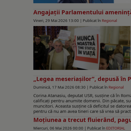
Angajații Parlamentului ameninț
Vineri, 29 Mai 2026 13:00 |
Publicat în
Regional
„Legea meseriașilor”, depusă în
Duminică, 17 Mai 2026 08:30 |
Publicat în
Regional
Corina Atanasiu, deputat USR, susține că în Rom
calificați pentru anumite domenii. Din păcate, 
muncitori. Aceasta susține că deficitul se datoreaz
pentru că nu am avea tineri care să vrea să prac
Moţiunea a trecut fluierând, pa
Miercuri, 06 Mai 2026 00:00 |
Publicat în
EDITORIAL