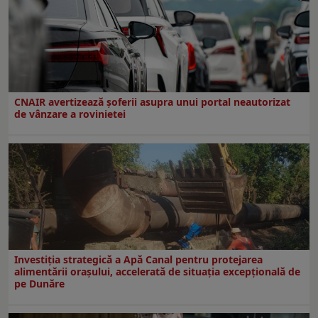
CNAIR avertizează șoferii asupra unui portal neautorizat
de vânzare a rovinietei
Investiția strategică a Apă Canal pentru protejarea
alimentării orașului, accelerată de situația excepțională de
pe Dunăre