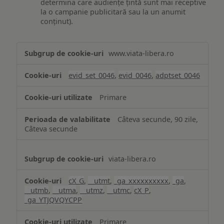
determina care audiențe țintă sunt mai receptive
la o campanie publicitară sau la un anumit
conținut).
Măsurare
www.viata-libera.ro
și
analiză
evid_set_0046
,
evid_0046
,
adptset_0046
Primare
Câteva secunde, 90 zile,
Câteva secunde
viata-libera.ro
cX_G
,
__utmt
,
_ga_xxxxxxxxxx
,
_ga
,
__utmb
,
__utma
,
__utmz
,
__utmc
,
cX_P
,
_ga_YTJQVQYCPP
Primare