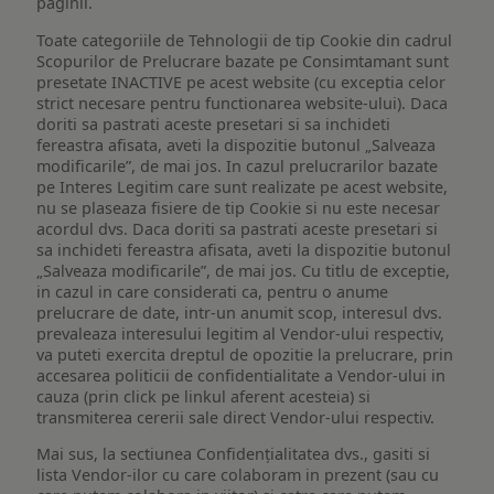
paginii.
Toate categoriile de Tehnologii de tip Cookie din cadrul
Scopurilor de Prelucrare bazate pe Consimtamant sunt
presetate INACTIVE pe acest website (cu exceptia celor
strict necesare pentru functionarea website-ului). Daca
doriti sa pastrati aceste presetari si sa inchideti
fereastra afisata, aveti la dispozitie butonul „Salveaza
modificarile”, de mai jos. In cazul prelucrarilor bazate
pe Interes Legitim care sunt realizate pe acest website,
nu se plaseaza fisiere de tip Cookie si nu este necesar
acordul dvs. Daca doriti sa pastrati aceste presetari si
sa inchideti fereastra afisata, aveti la dispozitie butonul
„Salveaza modificarile”, de mai jos. Cu titlu de exceptie,
in cazul in care considerati ca, pentru o anume
prelucrare de date, intr-un anumit scop, interesul dvs.
prevaleaza interesului legitim al Vendor-ului respectiv,
va puteti exercita dreptul de opozitie la prelucrare, prin
accesarea politicii de confidentialitate a Vendor-ului in
cauza (prin click pe linkul aferent acesteia) si
transmiterea cererii sale direct Vendor-ului respectiv.
Mai sus, la sectiunea Confidențialitatea dvs., gasiti si
lista Vendor-ilor cu care colaboram in prezent (sau cu