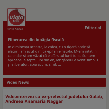
Editorial
Viaţa Liberă
Eliberarea din iobăgia fiscală
În dimineața aceasta, la cafea, cu o țigară aprinsă
alături, am avut o mică epifanie fiscală. M-am uitat în
calendar și am văzut că e sfârșitul lunii iulie. Suntem
aproape la șapte luni din an, iar gândul a venit simplu
și eliberator: abia acum, simb ...
Video News
Videointerviu cu ex-prefectul judeţului Galaţi,
Andreea Anamaria Naggar