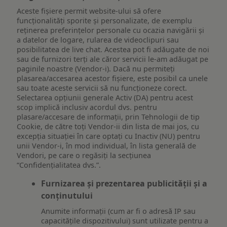
Aceste fișiere permit website-ului să ofere
funcționalități sporite și personalizate, de exemplu
reţinerea preferinţelor personale cu ocazia navigării și
a datelor de logare, rularea de videoclipuri sau
posibilitatea de live chat. Acestea pot fi adăugate de noi
sau de furnizori terți ale căror servicii le-am adăugat pe
paginile noastre (Vendor-i). Dacă nu permiteți
plasarea/accesarea acestor fișiere, este posibil ca unele
sau toate aceste servicii să nu funcționeze corect.
Selectarea opțiunii generale Activ (DA) pentru acest
scop implică inclusiv acordul dvs. pentru
plasare/accesare de informații, prin Tehnologii de tip
Cookie, de către toți Vendor-ii din lista de mai jos, cu
excepția situației în care optați cu Inactiv (NU) pentru
unii Vendor-i, în mod individual, în lista generală de
Vendori, pe care o regăsiți la secțiunea
“Confidențialitatea dvs.”.
Furnizarea și prezentarea publicității și a
conținutului
Anumite informații (cum ar fi o adresă IP sau
capacitățile dispozitivului) sunt utilizate pentru a