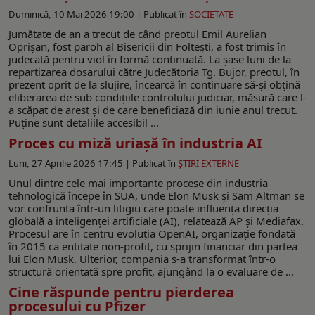
Duminică, 10 Mai 2026 19:00 |
Publicat în
SOCIETATE
Jumătate de an a trecut de când preotul Emil Aurelian
Oprișan, fost paroh al Bisericii din Foltești, a fost trimis în
judecată pentru viol în formă continuată. La șase luni de la
repartizarea dosarului către Judecătoria Tg. Bujor, preotul, în
prezent oprit de la slujire, încearcă în continuare să-și obțină
eliberarea de sub condițiile controlului judiciar, măsură care l-
a scăpat de arest și de care beneficiază din iunie anul trecut.
Puține sunt detaliile accesibil ...
Proces cu miză uriașă în industria AI
Luni, 27 Aprilie 2026 17:45 |
Publicat în
ŞTIRI EXTERNE
Unul dintre cele mai importante procese din industria
tehnologică începe în SUA, unde Elon Musk și Sam Altman se
vor confrunta într-un litigiu care poate influența direcția
globală a inteligenței artificiale (AI), relatează AP și Mediafax.
Procesul are în centru evoluția OpenAI, organizație fondată
în 2015 ca entitate non-profit, cu sprijin financiar din partea
lui Elon Musk. Ulterior, compania s-a transformat într-o
structură orientată spre profit, ajungând la o evaluare de ...
Cine răspunde pentru pierderea
procesului cu Pfizer