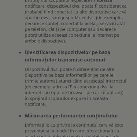
În sprijinul scopurilor explicate în această
notificare, dispozitivul dvs. poate fi considerat ca
probabil fiind conectat cu alte dispozitive care vă
aparțin dvs., sau gospodăriei dvs. (de exemplu,
deoarece sunteți conectat la același serviciu atât
pe telefon, cât și pe computer sau deoarece
puteți utiliza aceeași conexiune la internet pe
ambele dispozitive).
Identificarea dispozitivelor pe baza
informațiilor transmise automat
Dispozitivul dvs. poate fi diferențiat de alte
dispozitive pe baza informațiilor pe care le
trimite automat atunci când accesează internetul
(de exemplu, adresa IP a conexiunii dvs. la
internet sau tipul de browser pe care îl utilizați)
în sprijinul scopurilor expuse în această
notificare.
Măsurarea performanței conținutului
Informațiile cu privire la conținutul care vă este
prezentat și la modul în care interacționați cu
acesta pot fi utilizate pentru a stabili dacă, de