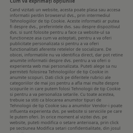
Cum vă exprimați opțiunile
Cand vizitati un website, acesta poate plasa sau accesa
informatii pe/din browserul dvs., prin intermediul
Tehnologiilor de tip Cookie. Aceste informatii ar putea
fi despre dvs., preferintele dvs. sau despre dispozitivul
dvs. si sunt folosite pentru a face ca website-ul sa
functioneze asa cum va asteptati, pentru a va oferi
publicitate personalizata si pentru a va oferi
functionalitati aferente retelelor de socializare. De
obicei, informatiile nu va identifica direct, dar pot retine
anumite informatii despre dvs. pentru a va oferi o
experienta web mai personalizata. Puteti alege sa nu
permiteti folosirea Tehnologiilor de tip Cookie in
anumite scopuri. Dati click pe diferitele rubrici ale
categoriilor de mai jos pentru a afla mai multe despre
scopurile in care putem folosi Tehnologii de tip Cookie
si pentru a va personaliza setarile. Cu toate acestea,
trebuie sa stiti ca blocarea anumitor tipuri de
Tehnologii de tip Cookie sau a anumitor Vendor-i poate
influenta experienta dvs. pe website si serviciile pe care
le putem oferi. In orice moment al vizitei dvs. pe
website, puteti modifica o setare anterioara, prin click
pe sectiunea Modifica setari confidentialitate, din josul