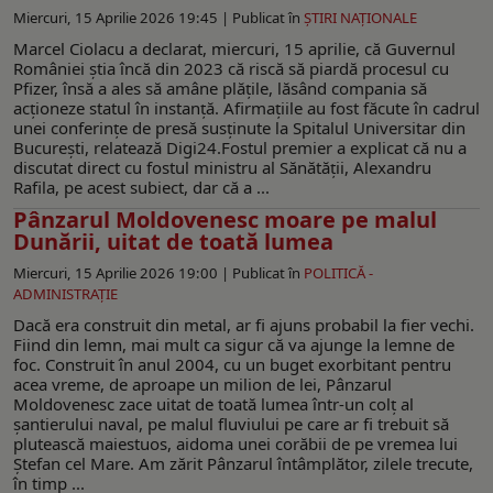
Miercuri, 15 Aprilie 2026 19:45 |
Publicat în
ŞTIRI NAŢIONALE
Marcel Ciolacu a declarat, miercuri, 15 aprilie, că Guvernul
României știa încă din 2023 că riscă să piardă procesul cu
Pfizer, însă a ales să amâne plățile, lăsând compania să
acționeze statul în instanță. Afirmațiile au fost făcute în cadrul
unei conferințe de presă susținute la Spitalul Universitar din
București, relatează Digi24.Fostul premier a explicat că nu a
discutat direct cu fostul ministru al Sănătății, Alexandru
Rafila, pe acest subiect, dar că a ...
Pânzarul Moldovenesc moare pe malul
Dunării, uitat de toată lumea
Miercuri, 15 Aprilie 2026 19:00 |
Publicat în
POLITICĂ -
ADMINISTRAŢIE
Dacă era construit din metal, ar fi ajuns probabil la fier vechi.
Fiind din lemn, mai mult ca sigur că va ajunge la lemne de
foc. Construit în anul 2004, cu un buget exorbitant pentru
acea vreme, de aproape un milion de lei, Pânzarul
Moldovenesc zace uitat de toată lumea într-un colț al
șantierului naval, pe malul fluviului pe care ar fi trebuit să
plutească maiestuos, aidoma unei corăbii de pe vremea lui
Ștefan cel Mare. Am zărit Pânzarul întâmplător, zilele trecute,
în timp ...