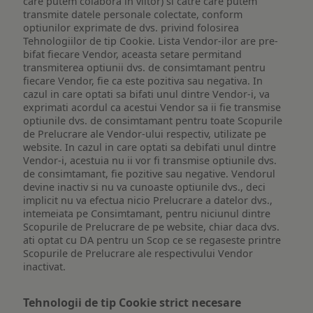
care putem colabora in viitor) si catre care putem
transmite datele personale colectate, conform
optiunilor exprimate de dvs. privind folosirea
Tehnologiilor de tip Cookie. Lista Vendor-ilor are pre-
bifat fiecare Vendor, aceasta setare permitand
transmiterea optiunii dvs. de consimtamant pentru
fiecare Vendor, fie ca este pozitiva sau negativa. In
cazul in care optati sa bifati unul dintre Vendor-i, va
exprimati acordul ca acestui Vendor sa ii fie transmise
optiunile dvs. de consimtamant pentru toate Scopurile
de Prelucrare ale Vendor-ului respectiv, utilizate pe
website. In cazul in care optati sa debifati unul dintre
Vendor-i, acestuia nu ii vor fi transmise optiunile dvs.
de consimtamant, fie pozitive sau negative. Vendorul
devine inactiv si nu va cunoaste optiunile dvs., deci
implicit nu va efectua nicio Prelucrare a datelor dvs.,
intemeiata pe Consimtamant, pentru niciunul dintre
Scopurile de Prelucrare de pe website, chiar daca dvs.
ati optat cu DA pentru un Scop ce se regaseste printre
Scopurile de Prelucrare ale respectivului Vendor
inactivat.
Tehnologii de tip Cookie strict necesare