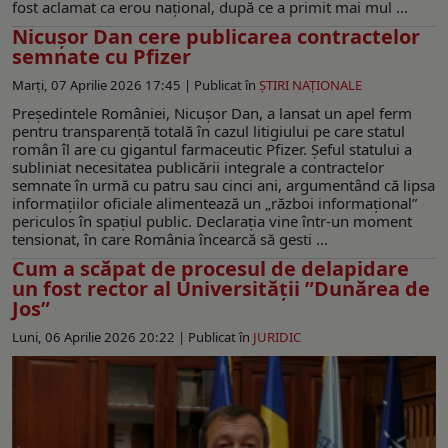
fost aclamat ca erou național, după ce a primit mai mul ...
Nicușor Dan cere publicarea contractelor
semnate cu Pfizer
Marți, 07 Aprilie 2026 17:45 |
Publicat în
ŞTIRI NAŢIONALE
Președintele României, Nicușor Dan, a lansat un apel ferm
pentru transparență totală în cazul litigiului pe care statul
român îl are cu gigantul farmaceutic Pfizer. Șeful statului a
subliniat necesitatea publicării integrale a contractelor
semnate în urmă cu patru sau cinci ani, argumentând că lipsa
informațiilor oficiale alimentează un „război informațional”
periculos în spațiul public. Declarația vine într-un moment
tensionat, în care România încearcă să gesti ...
Cum a scăpat de procesul de delapidare
un fost rector al Universității ”Dunărea de
Jos”
Luni, 06 Aprilie 2026 20:22 |
Publicat în
JURIDIC