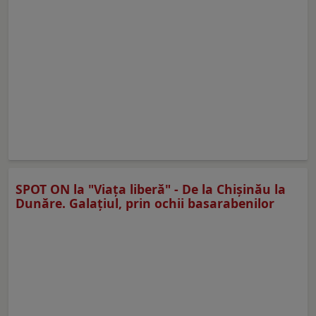
SPOT ON la "Viaţa liberă" - De la Chișinău la
Dunăre. Galațiul, prin ochii basarabenilor