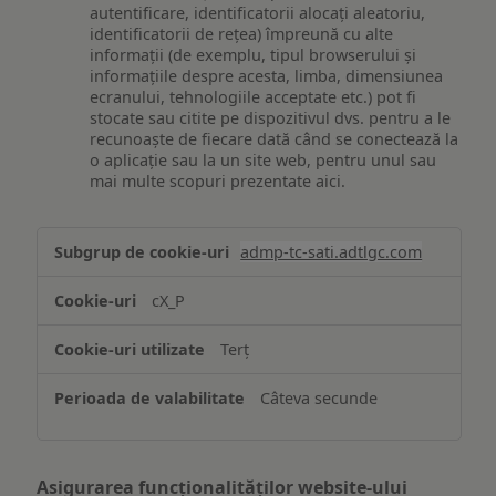
autentificare, identificatorii alocați aleatoriu,
identificatorii de rețea) împreună cu alte
informații (de exemplu, tipul browserului și
informațiile despre acesta, limba, dimensiunea
ecranului, tehnologiile acceptate etc.) pot fi
stocate sau citite pe dispozitivul dvs. pentru a le
recunoaște de fiecare dată când se conectează la
o aplicație sau la un site web, pentru unul sau
mai multe scopuri prezentate aici.
Stocarea
admp-tc-sati.adtlgc.com
și/sau
accesarea
cX_P
informațiilor
de
Terț
pe
un
Câteva secunde
dispozitiv
Asigurarea funcționalităților website-ului