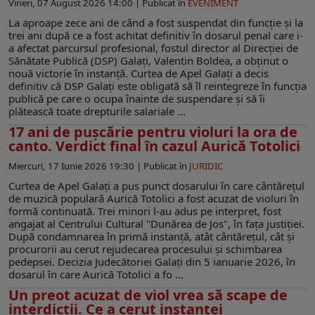
Vineri, 07 August 2026 14:00 |
Publicat în
EVENIMENT
La aproape zece ani de când a fost suspendat din funcție și la
trei ani după ce a fost achitat definitiv în dosarul penal care i-
a afectat parcursul profesional, fostul director al Direcției de
Sănătate Publică (DSP) Galați, Valentin Boldea, a obținut o
nouă victorie în instanță. Curtea de Apel Galați a decis
definitiv că DSP Galați este obligată să îl reintegreze în funcția
publică pe care o ocupa înainte de suspendare și să îi
plătească toate drepturile salariale ...
17 ani de pușcărie pentru violuri la ora de
canto. Verdict final în cazul Aurică Totolici
Miercuri, 17 Iunie 2026 19:30 |
Publicat în
JURIDIC
Curtea de Apel Galați a pus punct dosarului în care cântărețul
de muzică populară Aurică Totolici a fost acuzat de violuri în
formă continuată. Trei minori l-au adus pe interpret, fost
angajat al Centrului Cultural "Dunărea de Jos", în fața justiției.
După condamnarea în primă instanță, atât cântărețul, cât și
procurorii au cerut rejudecarea procesului și schimbarea
pedepsei. Decizia Judecătoriei Galați din 5 ianuarie 2026, în
dosarul în care Aurică Totolici a fo ...
Un preot acuzat de viol vrea să scape de
interdicții. Ce a cerut instanței