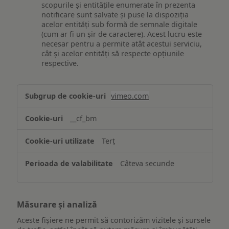
scopurile și entitățile enumerate în prezenta
notificare sunt salvate și puse la dispoziția
acelor entități sub formă de semnale digitale
(cum ar fi un șir de caractere). Acest lucru este
necesar pentru a permite atât acestui serviciu,
cât și acelor entități să respecte opțiunile
respective.
Asigurarea
vimeo.com
funcționalităților
website-
__cf_bm
ului
Terț
Câteva secunde
Măsurare și analiză
Aceste fișiere ne permit să contorizăm vizitele și sursele