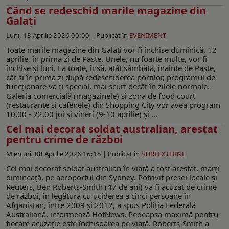
Când se redeschid marile magazine din
Galați
Luni, 13 Aprilie 2026 00:00 |
Publicat în
EVENIMENT
Toate marile magazine din Galați vor fi închise duminică, 12
aprilie, în prima zi de Paște. Unele, nu foarte multe, vor fi
închise și luni. La toate, însă, atât sâmbătă, înainte de Paște,
cât și în prima zi după redeschiderea porților, programul de
funcționare va fi special, mai scurt decât în zilele normale.
Galeria comercială (magazinele) și zona de food court
(restaurante și cafenele) din Shopping City vor avea program
10.00 - 22.00 joi și vineri (9-10 aprilie) și ...
Cel mai decorat soldat australian, arestat
pentru crime de război
Miercuri, 08 Aprilie 2026 16:15 |
Publicat în
ŞTIRI EXTERNE
Cel mai decorat soldat australian în viață a fost arestat, marți
dimineață, pe aeroportul din Sydney. Potrivit presei locale și
Reuters, Ben Roberts-Smith (47 de ani) va fi acuzat de crime
de război, în legătură cu uciderea a cinci persoane în
Afganistan, între 2009 și 2012, a spus Poliția Federală
Australiană, informează HotNews. Pedeapsa maximă pentru
fiecare acuzație este închisoarea pe viață. Roberts-Smith a