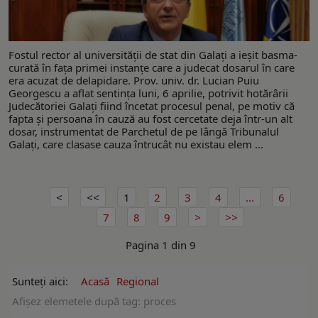
Fostul rector al universității de stat din Galați a ieșit basma-
curată în fața primei instanțe care a judecat dosarul în care
era acuzat de delapidare. Prov. univ. dr. Lucian Puiu
Georgescu a aflat sentința luni, 6 aprilie, potrivit hotărârii
Judecătoriei Galați fiind încetat procesul penal, pe motiv că
fapta și persoana în cauză au fost cercetate deja într-un alt
dosar, instrumentat de Parchetul de pe lângă Tribunalul
Galați, care clasase cauza întrucât nu existau elem ...
1
2
3
4
...
6
7
8
9
Pagina 1 din 9
Sunteți aici:
Acasă
Regional
Afişez elemetele după tag: proces