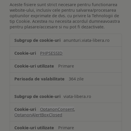
Aceste fisiere sunt strict necesare pentru functionarea
website-ului, inclusiv cele pentru salvarea/procesarea
optiunilor exprimate de dvs. cu privire la Tehnologii de
tip Cookie. Acestea nu necesita acordul dumneavoastra
pentru plasare/accesare si nu pot fi dezactivate.
Tehnologii
anunturi.viata-libera.ro
de
tip
PHPSESSID
Cookie
strict
Primare
necesare
364 zile
viata-libera.ro
OptanonConsent
,
OptanonAlertBoxClosed
Primare