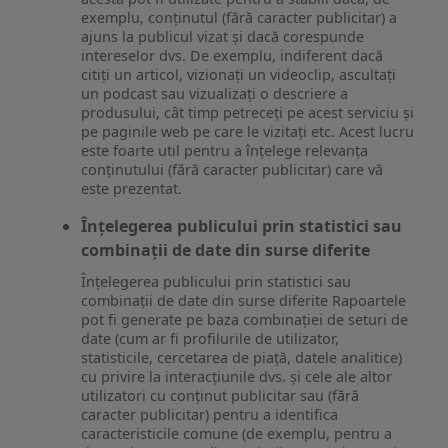
exemplu, conținutul (fără caracter publicitar) a
ajuns la publicul vizat și dacă corespunde
intereselor dvs. De exemplu, indiferent dacă
citiți un articol, vizionați un videoclip, ascultați
un podcast sau vizualizați o descriere a
produsului, cât timp petreceți pe acest serviciu și
pe paginile web pe care le vizitați etc. Acest lucru
este foarte util pentru a înțelege relevanța
conținutului (fără caracter publicitar) care vă
este prezentat.
Înțelegerea publicului prin statistici sau
combinații de date din surse diferite
Înțelegerea publicului prin statistici sau
combinații de date din surse diferite Rapoartele
pot fi generate pe baza combinației de seturi de
date (cum ar fi profilurile de utilizator,
statisticile, cercetarea de piață, datele analitice)
cu privire la interacțiunile dvs. și cele ale altor
utilizatori cu conținut publicitar sau (fără
caracter publicitar) pentru a identifica
caracteristicile comune (de exemplu, pentru a