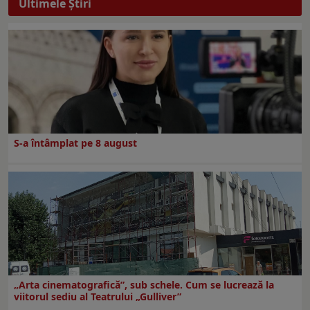
Ultimele Ştiri
S-a întâmplat pe 8 august
„Arta cinematografică”, sub schele. Cum se lucrează la
viitorul sediu al Teatrului „Gulliver”