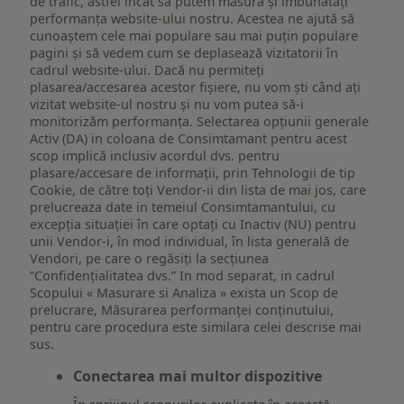
de trafic, astfel încât să putem măsura și îmbunătăți
performanța website-ului nostru. Acestea ne ajută să
cunoaștem cele mai populare sau mai puțin populare
pagini și să vedem cum se deplasează vizitatorii în
cadrul website-ului. Dacă nu permiteți
plasarea/accesarea acestor fișiere, nu vom ști când ați
vizitat website-ul nostru și nu vom putea să-i
monitorizăm performanța. Selectarea opțiunii generale
Activ (DA) in coloana de Consimtamant pentru acest
scop implică inclusiv acordul dvs. pentru
plasare/accesare de informații, prin Tehnologii de tip
Cookie, de către toți Vendor-ii din lista de mai jos, care
prelucreaza date in temeiul Consimtamantului, cu
excepția situației în care optați cu Inactiv (NU) pentru
unii Vendor-i, în mod individual, în lista generală de
Vendori, pe care o regăsiți la secțiunea
“Confidențialitatea dvs.” In mod separat, in cadrul
Scopului « Masurare si Analiza » exista un Scop de
prelucrare, Măsurarea performanței conținutului,
pentru care procedura este similara celei descrise mai
sus.
Conectarea mai multor dispozitive