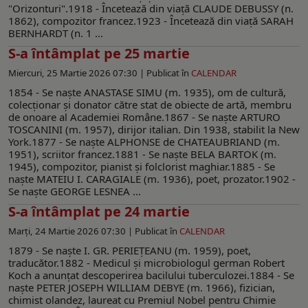
"Orizonturi".1918 - Încetează din viaţă CLAUDE DEBUSSY (n.
1862), compozitor francez.1923 - Încetează din viaţă SARAH
BERNHARDT (n. 1 ...
S-a întâmplat pe 25 martie
Miercuri, 25 Martie 2026 07:30 |
Publicat în
CALENDAR
1854 - Se naşte ANASTASE SIMU (m. 1935), om de cultură,
colecţionar şi donator către stat de obiecte de artă, membru
de onoare al Academiei Române.1867 - Se naşte ARTURO
TOSCANINI (m. 1957), dirijor italian. Din 1938, stabilit la New
York.1877 - Se naşte ALPHONSE de CHATEAUBRIAND (m.
1951), scriitor francez.1881 - Se naşte BELA BARTOK (m.
1945), compozitor, pianist şi folclorist maghiar.1885 - Se
naşte MATEIU I. CARAGIALE (m. 1936), poet, prozator.1902 -
Se naşte GEORGE LESNEA ...
S-a întâmplat pe 24 martie
Marți, 24 Martie 2026 07:30 |
Publicat în
CALENDAR
1879 - Se naşte I. GR. PERIEŢEANU (m. 1959), poet,
traducător.1882 - Medicul şi microbiologul german Robert
Koch a anunţat descoperirea bacilului tuberculozei.1884 - Se
naşte PETER JOSEPH WILLIAM DEBYE (m. 1966), fizician,
chimist olandez, laureat cu Premiul Nobel pentru Chimie