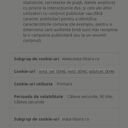
statisticile, cercetarea de piață, datele analitice)
cu privire la interacțiunile dvs. și cele ale altor
utilizatori cu conținut publicitar sau (fără
caracter publicitar) pentru a identifica
caracteristicile comune (de exemplu, pentru a
determina care audiențe țintă sunt mai receptive
la o campanie publicitară sau la un anumit
conținut).
Măsurare
www.viata-libera.ro
și
analiză
evid_set_0046
,
evid_0046
,
adptset_0046
Primare
Câteva secunde, 90 zile,
Câteva secunde
viata-libera.ro