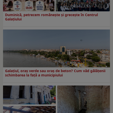
Duminică, petrecem româneşte şi greceşte în Centrul
Galaţiului
Galațiul, oraș verde sau oraș de beton? Cum văd gălățenii
schimbarea la față a municipiului