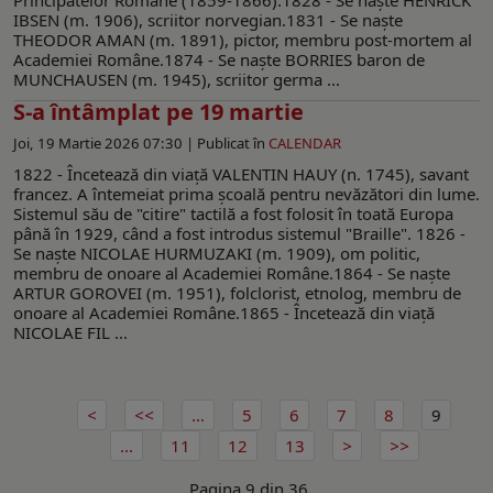
IBSEN (m. 1906), scriitor norvegian.1831 - Se naşte
THEODOR AMAN (m. 1891), pictor, membru post-mortem al
Academiei Române.1874 - Se naşte BORRIES baron de
MUNCHAUSEN (m. 1945), scriitor germa ...
S-a întâmplat pe 19 martie
Joi, 19 Martie 2026 07:30 |
Publicat în
CALENDAR
1822 - Încetează din viaţă VALENTIN HAUY (n. 1745), savant
francez. A întemeiat prima şcoală pentru nevăzători din lume.
Sistemul său de "citire" tactilă a fost folosit în toată Europa
până în 1929, când a fost introdus sistemul "Braille". 1826 -
Se naşte NICOLAE HURMUZAKI (m. 1909), om politic,
membru de onoare al Academiei Române.1864 - Se naşte
ARTUR GOROVEI (m. 1951), folclorist, etnolog, membru de
onoare al Academiei Române.1865 - Încetează din viaţă
NICOLAE FIL ...
...
5
6
7
8
9
...
11
12
13
Pagina 9 din 36