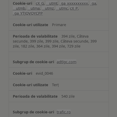
cX_G
,
__utmt
,
_ga_xxxxxxxxxx
,
_ga
,
__utmb
,
__utma
,
__utmz
,
__utmc
,
cX_P
,
_ga_YTJQVQYCPP
Primare
394 zile, Câteva
secunde, 399 zile, 399 zile, Câteva secunde, 399
zile, 182 zile, 364 zile, 394 zile, 729 zile
adtlgc.com
evid_0046
Terț
540 zile
trafic.ro