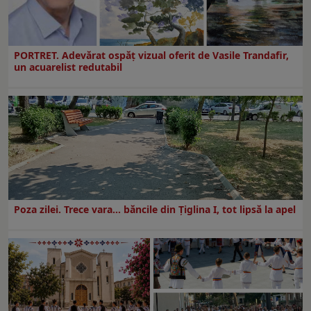
PORTRET. Adevărat ospăț vizual oferit de Vasile Trandafir,
un acuarelist redutabil
Poza zilei. Trece vara… băncile din Ţiglina I, tot lipsă la apel