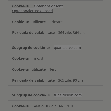
OptanonConsent
,
OptanonAlertBoxClosed
Primare
364 zile, 364 zile
quantserve.com
mc, d
Terț
365 zile, 90 zile
tribalfusion.com
ANON_ID_old, ANON_ID