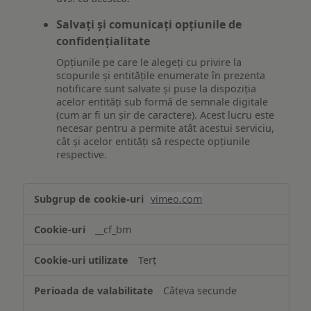
Salvați și comunicați opțiunile de
confidențialitate
Opțiunile pe care le alegeți cu privire la
scopurile și entitățile enumerate în prezenta
notificare sunt salvate și puse la dispoziția
acelor entități sub formă de semnale digitale
(cum ar fi un șir de caractere). Acest lucru este
necesar pentru a permite atât acestui serviciu,
cât și acelor entități să respecte opțiunile
respective.
Asigurarea
vimeo.com
funcționalităților
website-
__cf_bm
ului
Terț
Câteva secunde