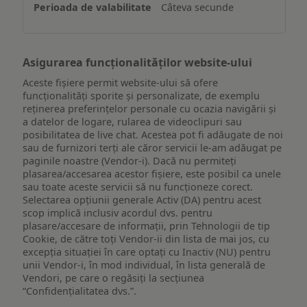
Câteva secunde
dispozitiv
Asigurarea funcționalităților website-ului
Aceste fișiere permit website-ului să ofere
funcționalități sporite și personalizate, de exemplu
reţinerea preferinţelor personale cu ocazia navigării și
a datelor de logare, rularea de videoclipuri sau
posibilitatea de live chat. Acestea pot fi adăugate de noi
sau de furnizori terți ale căror servicii le-am adăugat pe
paginile noastre (Vendor-i). Dacă nu permiteți
plasarea/accesarea acestor fișiere, este posibil ca unele
sau toate aceste servicii să nu funcționeze corect.
Selectarea opțiunii generale Activ (DA) pentru acest
scop implică inclusiv acordul dvs. pentru
plasare/accesare de informații, prin Tehnologii de tip
Cookie, de către toți Vendor-ii din lista de mai jos, cu
excepția situației în care optați cu Inactiv (NU) pentru
unii Vendor-i, în mod individual, în lista generală de
Vendori, pe care o regăsiți la secțiunea
“Confidențialitatea dvs.”.