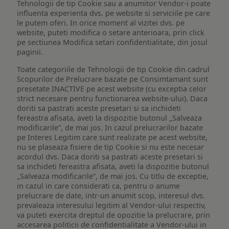
Tehnologii de tip Cookie sau a anumitor Vendor-i poate
influenta experienta dvs. pe website si serviciile pe care
le putem oferi. In orice moment al vizitei dvs. pe
website, puteti modifica o setare anterioara, prin click
pe sectiunea Modifica setari confidentialitate, din josul
paginii.
Toate categoriile de Tehnologii de tip Cookie din cadrul
Scopurilor de Prelucrare bazate pe Consimtamant sunt
presetate INACTIVE pe acest website (cu exceptia celor
strict necesare pentru functionarea website-ului). Daca
doriti sa pastrati aceste presetari si sa inchideti
fereastra afisata, aveti la dispozitie butonul „Salveaza
modificarile”, de mai jos. In cazul prelucrarilor bazate
pe Interes Legitim care sunt realizate pe acest website,
nu se plaseaza fisiere de tip Cookie si nu este necesar
acordul dvs. Daca doriti sa pastrati aceste presetari si
sa inchideti fereastra afisata, aveti la dispozitie butonul
„Salveaza modificarile”, de mai jos. Cu titlu de exceptie,
in cazul in care considerati ca, pentru o anume
prelucrare de date, intr-un anumit scop, interesul dvs.
prevaleaza interesului legitim al Vendor-ului respectiv,
va puteti exercita dreptul de opozitie la prelucrare, prin
accesarea politicii de confidentialitate a Vendor-ului in