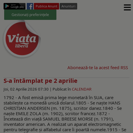
≡
Publica Anunt
Anunturi
Gestionați preferințele
Abonează-te la acest feed RSS
S-a întâmplat pe 2 aprilie
Joi, 02 Aprilie 2026 07:30 |
Publicat în
CALENDAR
1792 - A fost emisă prima lege monetară în SUA, care
stabileşte ca monedă unică dolarul.1805 - Se naşte HANS
CHRISTIAN ANDERSEN (m. 1875), scriitor danez.1840 - Se
naşte EMILE ZOLA (m. 1902), scriitor francez.1872 -
Încetează din viaţă SAMUEL BREESE MORSE (n. 1791),
inventator american. A realizat un aparat electromagnetic
pentru telegrafie şi alfabetul care îi poartă numele.1915 - Se