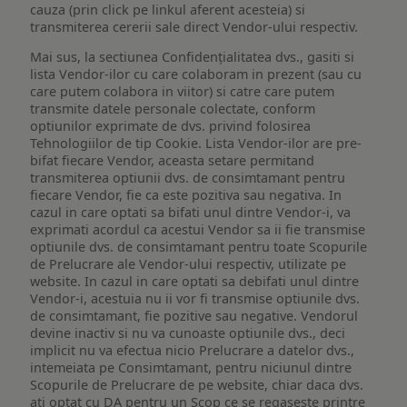
cauza (prin click pe linkul aferent acesteia) si
transmiterea cererii sale direct Vendor-ului respectiv.
Mai sus, la sectiunea Confidențialitatea dvs., gasiti si
lista Vendor-ilor cu care colaboram in prezent (sau cu
care putem colabora in viitor) si catre care putem
transmite datele personale colectate, conform
optiunilor exprimate de dvs. privind folosirea
Tehnologiilor de tip Cookie. Lista Vendor-ilor are pre-
bifat fiecare Vendor, aceasta setare permitand
transmiterea optiunii dvs. de consimtamant pentru
fiecare Vendor, fie ca este pozitiva sau negativa. In
cazul in care optati sa bifati unul dintre Vendor-i, va
exprimati acordul ca acestui Vendor sa ii fie transmise
optiunile dvs. de consimtamant pentru toate Scopurile
de Prelucrare ale Vendor-ului respectiv, utilizate pe
website. In cazul in care optati sa debifati unul dintre
Vendor-i, acestuia nu ii vor fi transmise optiunile dvs.
de consimtamant, fie pozitive sau negative. Vendorul
devine inactiv si nu va cunoaste optiunile dvs., deci
implicit nu va efectua nicio Prelucrare a datelor dvs.,
intemeiata pe Consimtamant, pentru niciunul dintre
Scopurile de Prelucrare de pe website, chiar daca dvs.
ati optat cu DA pentru un Scop ce se regaseste printre