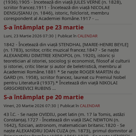
(1936).1905 - Încetează din viaţă JULES VERNE (n. 1828),
scriitor francez.1911 - Încetează din viaţă NICOLAE
DENSUŞIANU (n. 1846), istoric, folclorist, membru
corespondent al Academiei Române.1917 - ...
S-a întâmplat pe 23 martie
Luni, 23 Martie 2026 07:30 |
Publicat în
CALENDAR
1842 - Încetează din viaţă STENDHAL [MARIE-HENRI BEYLE]
(n. 1783), scriitor, critic muzical francez.1847 - Se naşte
ALEXANDRU DIMITRIE XENOPOL (m. 1920), istoric şi
teoretician al istoriei, sociolog şi economist, filosof al culturii
şi istoriei, critic literar şi autor de beletristică, membru al
Academiei Române.1881 * Se naşte ROGER MARTIN du
GARD (m. 1958), scriitor francez, laureat cu Premiul Nobel
pentru Literatură (1937).* Încetează din viaţă NIKOLAI
GRIGORIEVICI RUBINS ...
S-a întâmplat pe 20 martie
Vineri, 20 Martie 2026 07:30 |
Publicat în
CALENDAR
43 î.C. - Se naşte OVIDIU, poet latin (m. 17 la Tomis, astăzi
Constanţa).1727 - Încetează din viaţă ISAC NEWTON (n.
1642), fizician, astronom, matematician britanic.1820 - Se
naşte ALEXANDRU IOAN CUZA (m. 1873), primul domnitor al
Principatelor Române (1859-1866).1828 - Se naşte HENRICK