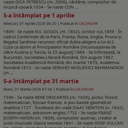
naşte GICĂ PETRESCU (m. 2006), cântăreţ, compozitor de
muzică uşoară.1934 - Se naşte CON ...
S-a întâmplat pe 1 aprilie
Miercuri, 01 Aprilie 2026 06:20 |
Publicat în
CALENDAR
1809 - Se naşte N.V. GOGOL (m. 1852), scriitor rus.1859 - În
cadrul Conferinţei de la Paris, Franţa, Rusia, Anglia, Prusia şi
Regatul Sardiniei recunosc oficial dubla alegere a lui Al.I.
Cuza ca domn al Principatelor Române [recunoaşterea de
către Austria şi Turcia, la 25 august].1866 - Se înfiinţează, la
Bucureşti, Societatea Literară Română. Din august 1867,
Societatea Academică Română; din martie 1879, Academia
Română.1873 - Se naşte SERGHEI VASILIEVICI RAHMANINOV
(m ...
S-a întâmplat pe 31 martie
Marți, 31 Martie 2026 07:30 |
Publicat în
CALENDAR
1596 - Se naşte RENE DESCARTES (m. 1650), pictor, filosof,
matematician, fizician francez. A pus bazele geometriei
analitice.1727 - Încetează din viaţă ISAAC NEWTON (n. 1642),
matematician, astronom englez.1732 - Se naşte FRANZ
JOSEPH HAYDN (m. 1809), compozitor austriac, creator al
şcolii muzicale clasice vieneze.1841 - Se naşte IOSIF VULCAN
(m. 1907), animator iluminist, membru al Academiei