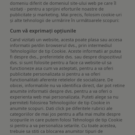
domeniu diferit de domeniul site-ului web pe care îl
vizitați - pentru a sprijini eforturile noastre de
publicitate și marketing. Mai precis, folosim cookie-uri
și alte tehnologii de urmărire în următoarele scopuri:
Cum vă exprimați opțiunile
Cand vizitati un website, acesta poate plasa sau accesa
informatii pe/din browserul dvs., prin intermediul
Tehnologiilor de tip Cookie. Aceste informatii ar putea
fi despre dvs., preferintele dvs. sau despre dispozitivul
dvs. si sunt folosite pentru a face ca website-ul sa
functioneze asa cum va asteptati, pentru a va oferi
publicitate personalizata si pentru a va oferi
functionalitati aferente retelelor de socializare. De
obicei, informatiile nu va identifica direct, dar pot retine
anumite informatii despre dvs. pentru a va oferi o
experienta web mai personalizata. Puteti alege sa nu
permiteti folosirea Tehnologiilor de tip Cookie in
anumite scopuri. Dati click pe diferitele rubrici ale
categoriilor de mai jos pentru a afla mai multe despre
scopurile in care putem folosi Tehnologii de tip Cookie
si pentru a va personaliza setarile. Cu toate acestea,
trebuie sa stiti ca blocarea anumitor tipuri de