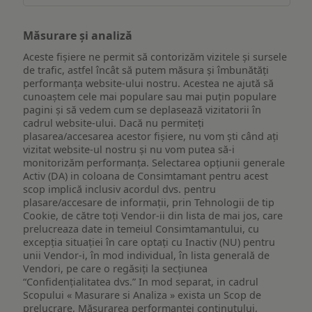
Măsurare și analiză
Aceste fișiere ne permit să contorizăm vizitele și sursele
de trafic, astfel încât să putem măsura și îmbunătăți
performanța website-ului nostru. Acestea ne ajută să
cunoaștem cele mai populare sau mai puțin populare
pagini și să vedem cum se deplasează vizitatorii în
cadrul website-ului. Dacă nu permiteți
plasarea/accesarea acestor fișiere, nu vom ști când ați
vizitat website-ul nostru și nu vom putea să-i
monitorizăm performanța. Selectarea opțiunii generale
Activ (DA) in coloana de Consimtamant pentru acest
scop implică inclusiv acordul dvs. pentru
plasare/accesare de informații, prin Tehnologii de tip
Cookie, de către toți Vendor-ii din lista de mai jos, care
prelucreaza date in temeiul Consimtamantului, cu
excepția situației în care optați cu Inactiv (NU) pentru
unii Vendor-i, în mod individual, în lista generală de
Vendori, pe care o regăsiți la secțiunea
“Confidențialitatea dvs.” In mod separat, in cadrul
Scopului « Masurare si Analiza » exista un Scop de
prelucrare, Măsurarea performanței conținutului,