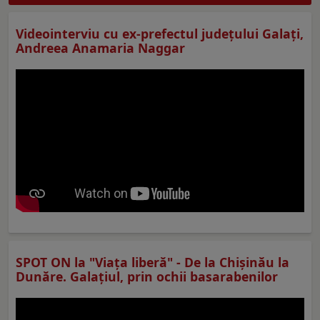
Videointerviu cu ex-prefectul judeţului Galaţi,
Andreea Anamaria Naggar
SPOT ON la "Viaţa liberă" - De la Chișinău la
Dunăre. Galațiul, prin ochii basarabenilor