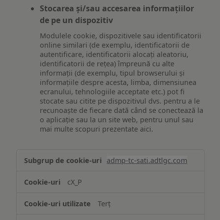
Stocarea și/sau accesarea informațiilor
de pe un dispozitiv
Modulele cookie, dispozitivele sau identificatorii
online similari (de exemplu, identificatorii de
autentificare, identificatorii alocați aleatoriu,
identificatorii de rețea) împreună cu alte
informații (de exemplu, tipul browserului și
informațiile despre acesta, limba, dimensiunea
ecranului, tehnologiile acceptate etc.) pot fi
stocate sau citite pe dispozitivul dvs. pentru a le
recunoaște de fiecare dată când se conectează la
o aplicație sau la un site web, pentru unul sau
mai multe scopuri prezentate aici.
Stocarea
admp-tc-sati.adtlgc.com
și/sau
accesarea
cX_P
informațiilor
de
Terț
pe
un