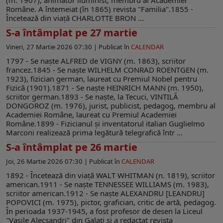
Române. A întemeiat (în 1865) revista "Familia".1855 -
Încetează din viaţă CHARLOTTE BRON ...
S-a întâmplat pe 27 martie
Vineri, 27 Martie 2026 07:30 |
Publicat în
CALENDAR
1797 - Se naşte ALFRED de VIGNY (m. 1863), scriitor
francez.1845 - Se naşte WILHELM CONRAD ROENTGEN (m.
1923), fizician german, laureat cu Premiul Nobel pentru
Fizică (1901).1871 - Se naşte HEINRICH MANN (m. 1950),
scriitor german.1893 - Se naşte, la Tecuci, VINTILĂ
DONGOROZ (m. 1976), jurist, publicist, pedagog, membru al
Academiei Române, laureat cu Premiul Academiei
Române.1899 - Fizicianul şi inventatorul italian Guglielmo
Marconi realizează prima legătură telegrafică într ...
S-a întâmplat pe 26 martie
Joi, 26 Martie 2026 07:30 |
Publicat în
CALENDAR
1892 - Încetează din viaţă WALT WHITMAN (n. 1819), scriitor
american.1911 - Se naşte TENNESSEE WILLIAMS (m. 1983),
scriitor american.1912 - Se naşte ALEXANDRU [LEANDRU]
POPOVICI (m. 1975), pictor, grafician, critic de artă, pedagog.
În perioada 1937-1945, a fost profesor de desen la Liceul
"Vasile Alecsandri" din Galaţi şi a redactat revista