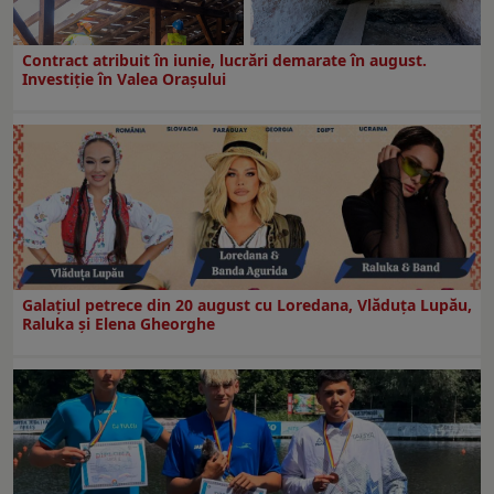
Contract atribuit în iunie, lucrări demarate în august.
Investiţie în Valea Oraşului
Galaţiul petrece din 20 august cu Loredana, Vlăduța Lupău,
Raluka și Elena Gheorghe