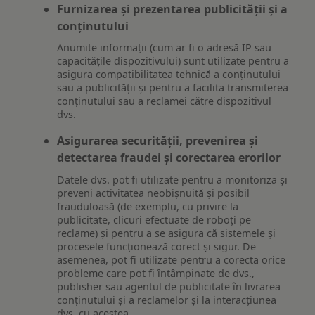
Furnizarea și prezentarea publicității și a
conținutului
Anumite informații (cum ar fi o adresă IP sau
capacitățile dispozitivului) sunt utilizate pentru a
asigura compatibilitatea tehnică a conținutului
sau a publicității și pentru a facilita transmiterea
conținutului sau a reclamei către dispozitivul
dvs.
Asigurarea securității, prevenirea și
detectarea fraudei și corectarea erorilor
Datele dvs. pot fi utilizate pentru a monitoriza și
preveni activitatea neobișnuită și posibil
frauduloasă (de exemplu, cu privire la
publicitate, clicuri efectuate de roboți pe
reclame) și pentru a se asigura că sistemele și
procesele funcționează corect și sigur. De
asemenea, pot fi utilizate pentru a corecta orice
probleme care pot fi întâmpinate de dvs.,
publisher sau agentul de publicitate în livrarea
conținutului și a reclamelor și la interacțiunea
dvs. cu acestea.