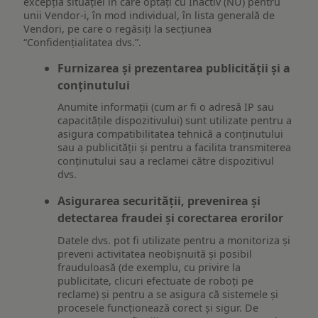
excepția situației în care optați cu Inactiv (NU) pentru
unii Vendor-i, în mod individual, în lista generală de
Vendori, pe care o regăsiți la secțiunea
“Confidențialitatea dvs.”.
Furnizarea și prezentarea publicității și a
conținutului
Anumite informații (cum ar fi o adresă IP sau
capacitățile dispozitivului) sunt utilizate pentru a
asigura compatibilitatea tehnică a conținutului
sau a publicității și pentru a facilita transmiterea
conținutului sau a reclamei către dispozitivul
dvs.
Asigurarea securității, prevenirea și
detectarea fraudei și corectarea erorilor
Datele dvs. pot fi utilizate pentru a monitoriza și
preveni activitatea neobișnuită și posibil
frauduloasă (de exemplu, cu privire la
publicitate, clicuri efectuate de roboți pe
reclame) și pentru a se asigura că sistemele și
procesele funcționează corect și sigur. De