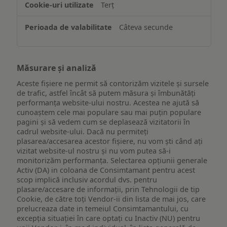
Terț
Câteva secunde
Măsurare și analiză
Aceste fișiere ne permit să contorizăm vizitele și sursele
de trafic, astfel încât să putem măsura și îmbunătăți
performanța website-ului nostru. Acestea ne ajută să
cunoaștem cele mai populare sau mai puțin populare
pagini și să vedem cum se deplasează vizitatorii în
cadrul website-ului. Dacă nu permiteți
plasarea/accesarea acestor fișiere, nu vom ști când ați
vizitat website-ul nostru și nu vom putea să-i
monitorizăm performanța. Selectarea opțiunii generale
Activ (DA) in coloana de Consimtamant pentru acest
scop implică inclusiv acordul dvs. pentru
plasare/accesare de informații, prin Tehnologii de tip
Cookie, de către toți Vendor-ii din lista de mai jos, care
prelucreaza date in temeiul Consimtamantului, cu
excepția situației în care optați cu Inactiv (NU) pentru