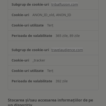
tribalfusion.com
ANON_ID_old, ANON_ID
Terț
365 zile, 89 zile
travelaudience.com
_tracker
Terț
392 zile
Stocarea și/sau accesarea informațiilor de pe
un dispozitiv