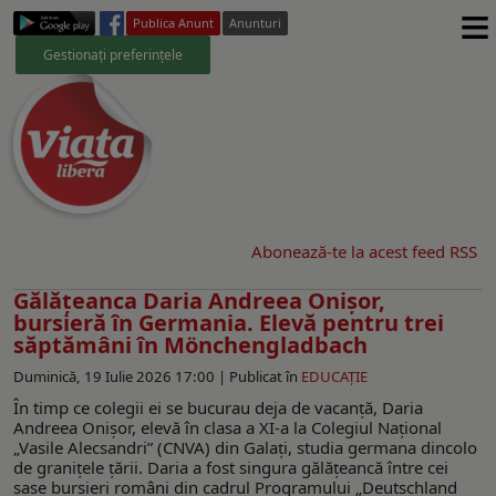
≡
Publica Anunt
Anunturi
Gestionați preferințele
Abonează-te la acest feed RSS
Gălăţeanca Daria Andreea Onișor,
bursieră în Germania. Elevă pentru trei
săptămâni în Mönchengladbach
Duminică, 19 Iulie 2026 17:00 |
Publicat în
EDUCAŢIE
În timp ce colegii ei se bucurau deja de vacanţă, Daria
Andreea Onișor, elevă în clasa a XI-a la Colegiul Național
„Vasile Alecsandri” (CNVA) din Galați, studia germana dincolo
de graniţele ţării. Daria a fost singura gălăţeancă între cei
şase bursieri români din cadrul Programului „Deutschland