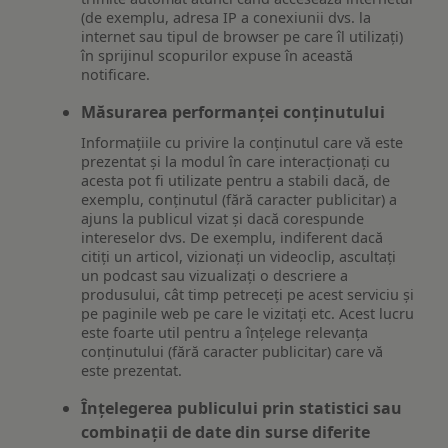
(de exemplu, adresa IP a conexiunii dvs. la
internet sau tipul de browser pe care îl utilizați)
în sprijinul scopurilor expuse în această
notificare.
Măsurarea performanței conținutului
Informațiile cu privire la conținutul care vă este
prezentat și la modul în care interacționați cu
acesta pot fi utilizate pentru a stabili dacă, de
exemplu, conținutul (fără caracter publicitar) a
ajuns la publicul vizat și dacă corespunde
intereselor dvs. De exemplu, indiferent dacă
citiți un articol, vizionați un videoclip, ascultați
un podcast sau vizualizați o descriere a
produsului, cât timp petreceți pe acest serviciu și
pe paginile web pe care le vizitați etc. Acest lucru
este foarte util pentru a înțelege relevanța
conținutului (fără caracter publicitar) care vă
este prezentat.
Înțelegerea publicului prin statistici sau
combinații de date din surse diferite