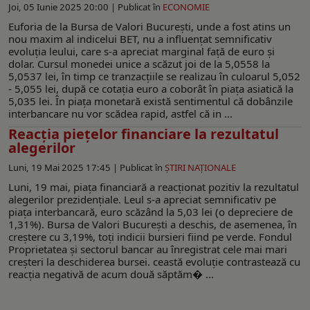
Joi, 05 Iunie 2025 20:00 |
Publicat în
ECONOMIE
Euforia de la Bursa de Valori București, unde a fost atins un
nou maxim al indicelui BET, nu a influențat semnificativ
evoluția leului, care s-a apreciat marginal față de euro și
dolar. Cursul monedei unice a scăzut joi de la 5,0558 la
5,0537 lei, în timp ce tranzacțiile se realizau în culoarul 5,052
- 5,055 lei, după ce cotația euro a coborât în piața asiatică la
5,035 lei. În piața monetară există sentimentul că dobânzile
interbancare nu vor scădea rapid, astfel că in ...
Reacţia piețelor financiare la rezultatul
alegerilor
Luni, 19 Mai 2025 17:45 |
Publicat în
ŞTIRI NAŢIONALE
Luni, 19 mai, piața financiară a reacționat pozitiv la rezultatul
alegerilor prezidențiale. Leul s-a apreciat semnificativ pe
piața interbancară, euro scăzând la 5,03 lei (o depreciere de
1,31%). Bursa de Valori București a deschis, de asemenea, în
creștere cu 3,19%, toți indicii bursieri fiind pe verde. Fondul
Proprietatea și sectorul bancar au înregistrat cele mai mari
creșteri la deschiderea bursei. ceastă evoluție contrastează cu
reacția negativă de acum două săptăm� ...