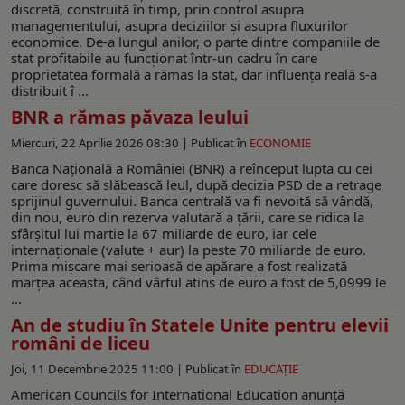
discretă, construită în timp, prin control asupra
managementului, asupra deciziilor și asupra fluxurilor
economice. De-a lungul anilor, o parte dintre companiile de
stat profitabile au funcționat într-un cadru în care
proprietatea formală a rămas la stat, dar influența reală s-a
distribuit î ...
BNR a rămas păvaza leului
Miercuri, 22 Aprilie 2026 08:30 |
Publicat în
ECONOMIE
Banca Naţională a României (BNR) a reînceput lupta cu cei
care doresc să slăbească leul, după decizia PSD de a retrage
sprijinul guvernului. Banca centrală va fi nevoită să vândă,
din nou, euro din rezerva valutară a ţării, care se ridica la
sfârșitul lui martie la 67 miliarde de euro, iar cele
internaționale (valute + aur) la peste 70 miliarde de euro.
Prima mișcare mai serioasă de apărare a fost realizată
marțea aceasta, când vârful atins de euro a fost de 5,0999 le
...
An de studiu în Statele Unite pentru elevii
români de liceu
Joi, 11 Decembrie 2025 11:00 |
Publicat în
EDUCAŢIE
American Councils for International Education anunță