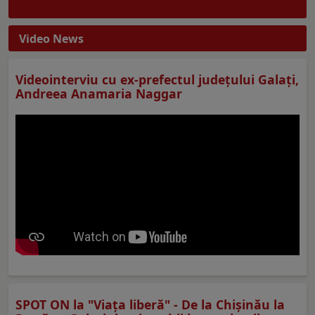
Video News
Videointerviu cu ex-prefectul judeţului Galaţi,
Andreea Anamaria Naggar
SPOT ON la "Viaţa liberă" - De la Chișinău la