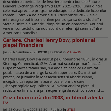
deschiderea perioadei de înscriere pentru bursele Future
Leaders Exchange Program (FLEX) 2025-2026, unul dintre
cele mai apreciate programe educaționale dedicate liceenilor
români. Între 24 noiembrie și 18 decembrie 2025, elevii
interesați se pot înscrie online pentru șansa de a studia în
Statele Unite ale Americii timp de un an academic. Anunțul
vine în contextul unui nou acord de referință semnat între
American Councils și ...
Cariere. Charles Henry Dow, pionier al
pieței financiare
Joi, 06 Noiembrie 2025 09:30 |
Publicat în
MAGAZIN
Charles Henry Dow s‑a născut pe 6 noiembrie 1851, în orașul
Sterling, Connecticut, SUA. A urmat școala primară locală.
După moartea tatălui său, s-a angajat, ceea ce i-a limitat
posibilitatea de a merge la școli superioare. S-a instruit,
practic, ca jurnalist în Massachusetts și Rhode Island,
începând ca reporter la ziare locale, printre care
„The Springfield Republican”. A învățat analiza pieței și
redactarea financiară prin experiență directă, colaborând ...
Criza financiară din 2008, în filmul zilei la
tv
Joi, 23 Octombrie 2025 12:30 |
Publicat în
UTILE