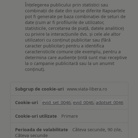
Înțelegerea publicului prin statistici sau
combinații de date din surse diferite Rapoartele
pot fi generate pe baza combinației de seturi de
date (cum ar fi profilurile de utilizator,
statisticile, cercetarea de piață, datele analitice)
cu privire la interacțiunile dvs. și cele ale altor
utilizatori cu conținut publicitar sau (fără
caracter publicitar) pentru a identifica
caracteristicile comune (de exemplu, pentru a
determina care audiențe țintă sunt mai receptive
la o campanie publicitară sau la un anumit
conținut).
Măsurare
www.viata-libera.ro
și
analiză
evid_set_0046
,
evid_0046
,
adptset_0046
Primare
Câteva secunde, 90 zile,
Câteva secunde