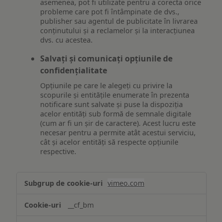
asemenea, pot fi utilizate pentru a corecta orice
probleme care pot fi întâmpinate de dvs.,
publisher sau agentul de publicitate în livrarea
conținutului și a reclamelor și la interacțiunea
dvs. cu acestea.
Salvați și comunicați opțiunile de
confidențialitate
Opțiunile pe care le alegeți cu privire la
scopurile și entitățile enumerate în prezenta
notificare sunt salvate și puse la dispoziția
acelor entități sub formă de semnale digitale
(cum ar fi un șir de caractere). Acest lucru este
necesar pentru a permite atât acestui serviciu,
cât și acelor entități să respecte opțiunile
respective.
Asigurarea
vimeo.com
funcționalităților
website-
__cf_bm
ului