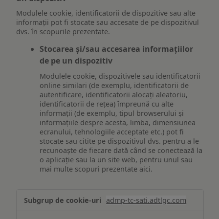
Modulele cookie, identificatorii de dispozitive sau alte
informații pot fi stocate sau accesate de pe dispozitivul
dvs. în scopurile prezentate.
Stocarea și/sau accesarea informațiilor
de pe un dispozitiv
Modulele cookie, dispozitivele sau identificatorii
online similari (de exemplu, identificatorii de
autentificare, identificatorii alocați aleatoriu,
identificatorii de rețea) împreună cu alte
informații (de exemplu, tipul browserului și
informațiile despre acesta, limba, dimensiunea
ecranului, tehnologiile acceptate etc.) pot fi
stocate sau citite pe dispozitivul dvs. pentru a le
recunoaște de fiecare dată când se conectează la
o aplicație sau la un site web, pentru unul sau
mai multe scopuri prezentate aici.
Stocarea
admp-tc-sati.adtlgc.com
și/sau
accesarea