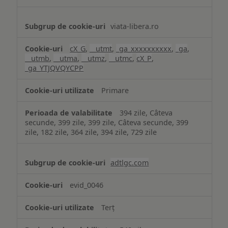
viata-libera.ro
cX_G
,
__utmt
,
_ga_xxxxxxxxxx
,
_ga
,
__utmb
,
__utma
,
__utmz
,
__utmc
,
cX_P
,
_ga_YTJQVQYCPP
Primare
394 zile, Câteva
secunde, 399 zile, 399 zile, Câteva secunde, 399
zile, 182 zile, 364 zile, 394 zile, 729 zile
adtlgc.com
evid_0046
Terț