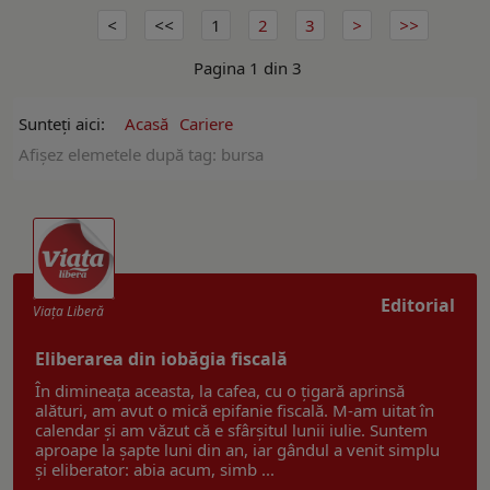
1
2
3
Pagina 1 din 3
Sunteți aici:
Acasă
Cariere
Afişez elemetele după tag: bursa
Editorial
Viaţa Liberă
Eliberarea din iobăgia fiscală
În dimineața aceasta, la cafea, cu o țigară aprinsă
alături, am avut o mică epifanie fiscală. M-am uitat în
calendar și am văzut că e sfârșitul lunii iulie. Suntem
aproape la șapte luni din an, iar gândul a venit simplu
și eliberator: abia acum, simb ...