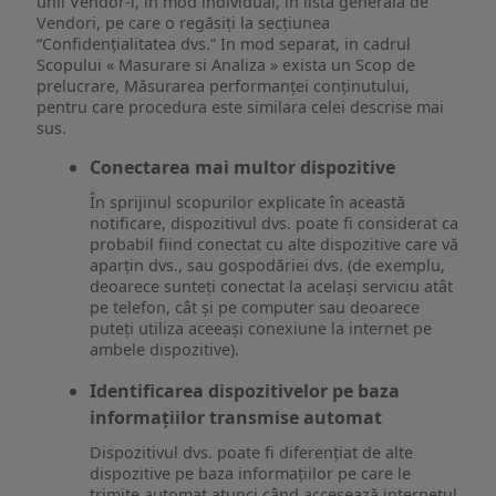
unii Vendor-i, în mod individual, în lista generală de
Vendori, pe care o regăsiți la secțiunea
“Confidențialitatea dvs.” In mod separat, in cadrul
Scopului « Masurare si Analiza » exista un Scop de
prelucrare, Măsurarea performanței conținutului,
pentru care procedura este similara celei descrise mai
sus.
Conectarea mai multor dispozitive
În sprijinul scopurilor explicate în această
notificare, dispozitivul dvs. poate fi considerat ca
probabil fiind conectat cu alte dispozitive care vă
aparțin dvs., sau gospodăriei dvs. (de exemplu,
deoarece sunteți conectat la același serviciu atât
pe telefon, cât și pe computer sau deoarece
puteți utiliza aceeași conexiune la internet pe
ambele dispozitive).
Identificarea dispozitivelor pe baza
informațiilor transmise automat
Dispozitivul dvs. poate fi diferențiat de alte
dispozitive pe baza informațiilor pe care le
trimite automat atunci când accesează internetul