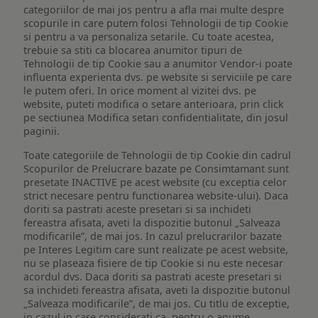
categoriilor de mai jos pentru a afla mai multe despre
scopurile in care putem folosi Tehnologii de tip Cookie
si pentru a va personaliza setarile. Cu toate acestea,
trebuie sa stiti ca blocarea anumitor tipuri de
Tehnologii de tip Cookie sau a anumitor Vendor-i poate
influenta experienta dvs. pe website si serviciile pe care
le putem oferi. In orice moment al vizitei dvs. pe
website, puteti modifica o setare anterioara, prin click
pe sectiunea Modifica setari confidentialitate, din josul
paginii.
Toate categoriile de Tehnologii de tip Cookie din cadrul
Scopurilor de Prelucrare bazate pe Consimtamant sunt
presetate INACTIVE pe acest website (cu exceptia celor
strict necesare pentru functionarea website-ului). Daca
doriti sa pastrati aceste presetari si sa inchideti
fereastra afisata, aveti la dispozitie butonul „Salveaza
modificarile”, de mai jos. In cazul prelucrarilor bazate
pe Interes Legitim care sunt realizate pe acest website,
nu se plaseaza fisiere de tip Cookie si nu este necesar
acordul dvs. Daca doriti sa pastrati aceste presetari si
sa inchideti fereastra afisata, aveti la dispozitie butonul
„Salveaza modificarile”, de mai jos. Cu titlu de exceptie,
in cazul in care considerati ca, pentru o anume