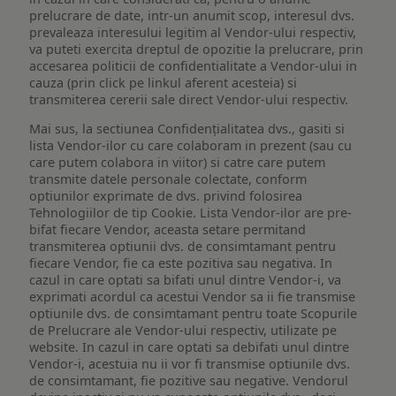
prelucrare de date, intr-un anumit scop, interesul dvs.
prevaleaza interesului legitim al Vendor-ului respectiv,
va puteti exercita dreptul de opozitie la prelucrare, prin
accesarea politicii de confidentialitate a Vendor-ului in
cauza (prin click pe linkul aferent acesteia) si
transmiterea cererii sale direct Vendor-ului respectiv.
Mai sus, la sectiunea Confidențialitatea dvs., gasiti si
lista Vendor-ilor cu care colaboram in prezent (sau cu
care putem colabora in viitor) si catre care putem
transmite datele personale colectate, conform
optiunilor exprimate de dvs. privind folosirea
Tehnologiilor de tip Cookie. Lista Vendor-ilor are pre-
bifat fiecare Vendor, aceasta setare permitand
transmiterea optiunii dvs. de consimtamant pentru
fiecare Vendor, fie ca este pozitiva sau negativa. In
cazul in care optati sa bifati unul dintre Vendor-i, va
exprimati acordul ca acestui Vendor sa ii fie transmise
optiunile dvs. de consimtamant pentru toate Scopurile
de Prelucrare ale Vendor-ului respectiv, utilizate pe
website. In cazul in care optati sa debifati unul dintre
Vendor-i, acestuia nu ii vor fi transmise optiunile dvs.
de consimtamant, fie pozitive sau negative. Vendorul