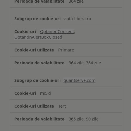
364 zile
viata-libera.ro
OptanonConsent
,
OptanonAlertBoxClosed
Primare
364 zile, 364 zile
quantserve.com
mc, d
Terț
365 zile, 90 zile