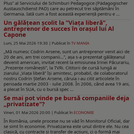
Plus” al Serviciului de Schimburi Pedagogice (Pädagogischer
Austauschdienst PAD) care au petrecut trei săptămâni în
Germania. Iată cum a fost această experienţă pentru e ...
Un gălățean școlit la ”Viața liberă”,
antreprenor de succes în orașul lui Al
Capone
Luni, 25 Mai 2026 19:30 |
Publicat în
TV MANIA
„Mă numesc Codrin Arsene, sunt un antreprenor venit aici de
20 de ani, am trei companii...”, așa s-a prezentat gălățeanul
devenit american, invitat recent la emisiunea Irinei Păcurariu,
„Prezențe românești”, la TVRi. Cititorii de cursă lungă ai
ziarului „Viața liberă” își amintesc, probabil, de colaboratorul
nostru Codrin Ștefan Arsene, căruia i-au citit articolele în
perioada martie 2003 - iulie 2008. În 2006, când avea 19 ani,
a plecat în SUA, cu o bursă spec ...
Se mai pot vinde pe bursă companiile deja
„privatizate"?
Vineri, 01 Mai 2026 20:00 |
Publicat în
ECONOMIE
În România, unele procese nu se văd în Monitorul Oficial, dar
se simt în economie. Privatizarea este unul dintre ele. Nu cea
clasică, cu contracte și transfer de acțiuni, ci o formă mai