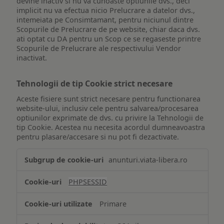
devine inactiv si nu va cunoaste optiunile dvs., deci
implicit nu va efectua nicio Prelucrare a datelor dvs.,
intemeiata pe Consimtamant, pentru niciunul dintre
Scopurile de Prelucrare de pe website, chiar daca dvs.
ati optat cu DA pentru un Scop ce se regaseste printre
Scopurile de Prelucrare ale respectivului Vendor
inactivat.
Tehnologii de tip Cookie strict necesare
Aceste fisiere sunt strict necesare pentru functionarea
website-ului, inclusiv cele pentru salvarea/procesarea
optiunilor exprimate de dvs. cu privire la Tehnologii de
tip Cookie. Acestea nu necesita acordul dumneavoastra
pentru plasare/accesare si nu pot fi dezactivate.
Tehnologii
anunturi.viata-libera.ro
de
tip
PHPSESSID
Cookie
strict
Primare
necesare