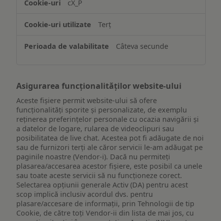
cX_P
informațiilor
de
Terț
pe
un
Câteva secunde
dispozitiv
Asigurarea funcționalităților website-ului
Aceste fișiere permit website-ului să ofere
funcționalități sporite și personalizate, de exemplu
reţinerea preferinţelor personale cu ocazia navigării și
a datelor de logare, rularea de videoclipuri sau
posibilitatea de live chat. Acestea pot fi adăugate de noi
sau de furnizori terți ale căror servicii le-am adăugat pe
paginile noastre (Vendor-i). Dacă nu permiteți
plasarea/accesarea acestor fișiere, este posibil ca unele
sau toate aceste servicii să nu funcționeze corect.
Selectarea opțiunii generale Activ (DA) pentru acest
scop implică inclusiv acordul dvs. pentru
plasare/accesare de informații, prin Tehnologii de tip
Cookie, de către toți Vendor-ii din lista de mai jos, cu