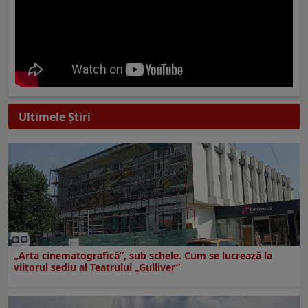
Ultimele Ştiri
„Arta cinematografică”, sub schele. Cum se lucrează la
viitorul sediu al Teatrului „Gulliver”