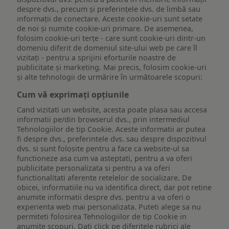
despre dvs., precum și preferințele dvs. de limbă sau
informații de conectare. Aceste cookie-uri sunt setate
de noi și numite cookie-uri primare. De asemenea,
folosim cookie-uri terțe - care sunt cookie-uri dintr-un
domeniu diferit de domeniul site-ului web pe care îl
vizitați - pentru a sprijini eforturile noastre de
publicitate și marketing. Mai precis, folosim cookie-uri
și alte tehnologii de urmărire în următoarele scopuri:
Cum vă exprimați opțiunile
Cand vizitati un website, acesta poate plasa sau accesa
informatii pe/din browserul dvs., prin intermediul
Tehnologiilor de tip Cookie. Aceste informatii ar putea
fi despre dvs., preferintele dvs. sau despre dispozitivul
dvs. si sunt folosite pentru a face ca website-ul sa
functioneze asa cum va asteptati, pentru a va oferi
publicitate personalizata si pentru a va oferi
functionalitati aferente retelelor de socializare. De
obicei, informatiile nu va identifica direct, dar pot retine
anumite informatii despre dvs. pentru a va oferi o
experienta web mai personalizata. Puteti alege sa nu
permiteti folosirea Tehnologiilor de tip Cookie in
anumite scopuri. Dati click pe diferitele rubrici ale