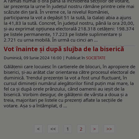
A rămas numai o oră până la închiderea secțiilor de votare,
iar prezența la urne în județul nostru rămâne printre cele mai
scăzute din țară. În vreme ce, la nivelul României,
participarea la vot a depășit 51 la sută, la Galați abia a ajuns
la 41,83 la sută. Concret, în județul nostru, până la ora 20,00,
și-au exprimat opțiunea electorală 218.318 cetățeni: 198.374
pe listele permanente, 17.223 pe listele suplimentare și
2.721 cu urna mobilă. În urmă cu cinci an ...
Vot înainte și după slujba de la biserică
Duminică, 09 Iunie 2024 16:00 |
Publicat în
SOCIETATE
Gălățenii care locuiesc în cartierele de blocuri, în apropiere de
biserici, și-au arătat clar orientarea către procesul electoral de
duminică. Trendul prezenței la vot a fost unul fluctuant, în
cursul dimineții numărul alegătorilor fiind puțin mai mare, la
fel ca și după orele prânzului, când oamenii au ieșit de la
biserică. Vorbim desigur, de gălățenii de vârsta a doua și a
treia, majoritari pe listele cu prezenți aflate la secțiile de
votare. Așa s-a întâmplat, d ...
1
2