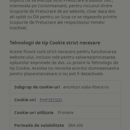
implicit nu va efectua nicio Prelucrare a datelor dvs.,
intemeiata pe Consimtamant, pentru niciunul dintre
Scopurile de Prelucrare de pe website, chiar daca dvs.
ati optat cu DA pentru un Scop ce se regaseste printre
Scopurile de Prelucrare ale respectivului Vendor
inactivat.
Tehnologii de tip Cookie strict necesare
Aceste fisiere sunt strict necesare pentru functionarea
website-ului, inclusiv cele pentru salvarea/procesarea
optiunilor exprimate de dvs. cu privire la Tehnologii de
tip Cookie. Acestea nu necesita acordul dumneavoastra
pentru plasare/accesare si nu pot fi dezactivate.
Tehnologii
anunturi.viata-libera.ro
de
tip
PHPSESSID
Cookie
strict
Primare
necesare
364 zile