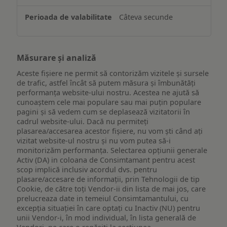
Câteva secunde
Măsurare și analiză
Aceste fișiere ne permit să contorizăm vizitele și sursele
de trafic, astfel încât să putem măsura și îmbunătăți
performanța website-ului nostru. Acestea ne ajută să
cunoaștem cele mai populare sau mai puțin populare
pagini și să vedem cum se deplasează vizitatorii în
cadrul website-ului. Dacă nu permiteți
plasarea/accesarea acestor fișiere, nu vom ști când ați
vizitat website-ul nostru și nu vom putea să-i
monitorizăm performanța. Selectarea opțiunii generale
Activ (DA) in coloana de Consimtamant pentru acest
scop implică inclusiv acordul dvs. pentru
plasare/accesare de informații, prin Tehnologii de tip
Cookie, de către toți Vendor-ii din lista de mai jos, care
prelucreaza date in temeiul Consimtamantului, cu
excepția situației în care optați cu Inactiv (NU) pentru
unii Vendor-i, în mod individual, în lista generală de