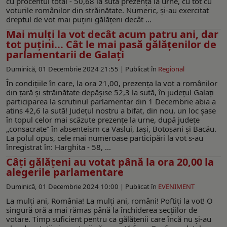
cu procentul total - 50,68 la sută prezenţă la urne, cu tot cu
voturile românilor din străinătate. Numeric, şi-au exercitat
dreptul de vot mai puţini gălăţeni decât ...
Mai mulți la vot decât acum patru ani, dar
tot puțini... Cât le mai pasă gălățenilor de
parlamentarii de Galați
Duminică, 01 Decembrie 2024 21:55 |
Publicat în
Regional
În condițiile în care, la ora 21,00, prezența la vot a românilor
din țară și străinătate depășise 52,3 la sută, în județul Galați
participarea la scrutinul parlamentar din 1 Decembrie abia a
atins 42,6 la sută! Județul nostru a bifat, din nou, un loc șase
în topul celor mai scăzute prezențe la urne, după județe
„consacrate” în absenteism ca Vaslui, Iași, Botoșani și Bacău.
La polul opus, cele mai numeroase participări la vot s-au
înregistrat în: Harghita - 58, ...
Câţi gălăţeni au votat până la ora 20,00 la
alegerile parlamentare
Duminică, 01 Decembrie 2024 10:00 |
Publicat în
EVENIMENT
La mulţi ani, România! La mulţi ani, români! Poftiţi la vot! O
singură oră a mai rămas până la închiderea secțiilor de
votare. Timp suficient pentru ca gălățenii care încă nu și-au