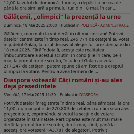
12,00 la votul de duminică, 1 iunie, a depășit-o pe cea de
până la ora similară a primului tur, din 18 mai, în car ...
Gălățenii, „olimpici” la prezență la urne
Duminică, 18 Mai 2025 20:00 |
Publicat în
POLITICĂ - ADMINISTRAŢIE
Gălăţenii, mai mulţi la vot decât în ultimii cinci ani! Potrivit
datelor centralizate în timp real, 245.771 de cetăţeni au votat
în judeţul Galaţi, la turul decisiv al alegerilor prezidenţiale din
18 mai 2025. Fără îndoială, acesta este realitatea
îmbucurătoare a acestui scrutin! În condiţiile în care, pe 4
mai, la primul tur de scrutin, în judeţul Galaţi au votat
217.247 de cetăţeni, putem spune că am fost de-a dreptul
olimpici la votare. Pentru a avea termeni de ...
Diaspora votează! Câţi români şi-au ales
deja preşedintele
Sâmbătă, 17 Mai 2025 11:30 |
Publicat în
DIASPORA
Potrivit datelor înregistrate în timp real, până sâmbătă, la ora
11,00, nu mai puţin de 270.809 de cetăţeni români şi-au ales
preşedintele, exprimându-şi votul la secţiile de votare
organizate în străinătate. Participarea este mult mai mare
decât la primul tur de scrutin, din 4 mai, când, până la
aceeaşi oră votaseră 143.781 de alegători. Potrivit