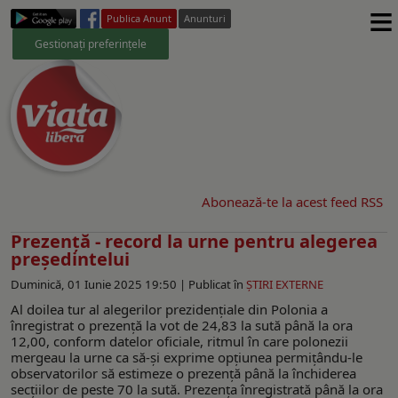
≡
Publica Anunt
Anunturi
Gestionați preferințele
Abonează-te la acest feed RSS
Prezență - record la urne pentru alegerea
președintelui
Duminică, 01 Iunie 2025 19:50 |
Publicat în
ŞTIRI EXTERNE
Al doilea tur al alegerilor prezidențiale din Polonia a
înregistrat o prezență la vot de 24,83 la sută până la ora
12,00, conform datelor oficiale, ritmul în care polonezii
mergeau la urne ca să-și exprime opțiunea permițându-le
observatorilor să estimeze o prezență până la închiderea
secțiilor de peste 70 la sută. Prezența înregistrată până la ora