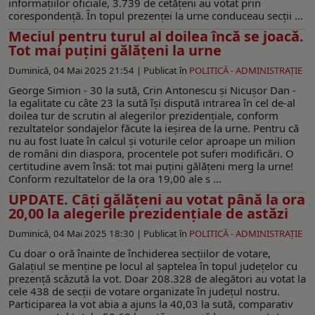
informaţiilor oficiale, 3.739 de cetăţeni au votat prin
corespondenţă. În topul prezenţei la urne conduceau secţii ...
Meciul pentru turul al doilea încă se joacă.
Tot mai puţini gălăţeni la urne
Duminică, 04 Mai 2025 21:54 |
Publicat în
POLITICĂ - ADMINISTRAŢIE
George Simion - 30 la sută, Crin Antonescu şi Nicuşor Dan -
la egalitate cu câte 23 la sută îşi dispută intrarea în cel de-al
doilea tur de scrutin al alegerilor prezidenţiale, conform
rezultatelor sondajelor făcute la ieşirea de la urne. Pentru că
nu au fost luate în calcul şi voturile celor aproape un milion
de români din diaspora, procentele pot suferi modificări. O
certitudine avem însă: tot mai puţini gălăţeni merg la urne!
Conform rezultatelor de la ora 19,00 ale s ...
UPDATE. Câţi gălăţeni au votat până la ora
20,00 la alegerile prezidenţiale de astăzi
Duminică, 04 Mai 2025 18:30 |
Publicat în
POLITICĂ - ADMINISTRAŢIE
Cu doar o oră înainte de închiderea secţiilor de votare,
Galaţiul se menţine pe locul al şaptelea în topul judeţelor cu
prezenţă scăzută la vot. Doar 208.328 de alegători au votat la
cele 438 de secţii de votare organizate în judeţul nostru.
Participarea la vot abia a ajuns la 40,03 la sută, comparativ