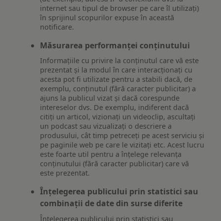
internet sau tipul de browser pe care îl utilizați)
în sprijinul scopurilor expuse în această
notificare.
Măsurarea performanței conținutului
Informațiile cu privire la conținutul care vă este
prezentat și la modul în care interacționați cu
acesta pot fi utilizate pentru a stabili dacă, de
exemplu, conținutul (fără caracter publicitar) a
ajuns la publicul vizat și dacă corespunde
intereselor dvs. De exemplu, indiferent dacă
citiți un articol, vizionați un videoclip, ascultați
un podcast sau vizualizați o descriere a
produsului, cât timp petreceți pe acest serviciu și
pe paginile web pe care le vizitați etc. Acest lucru
este foarte util pentru a înțelege relevanța
conținutului (fără caracter publicitar) care vă
este prezentat.
Înțelegerea publicului prin statistici sau
combinații de date din surse diferite
Înțelegerea publicului prin statistici sau