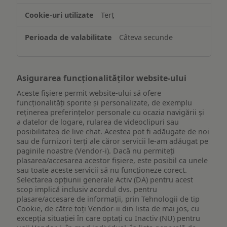
de
Terț
pe
un
Câteva secunde
dispozitiv
Asigurarea funcționalităților website-ului
Aceste fișiere permit website-ului să ofere
funcționalități sporite și personalizate, de exemplu
reţinerea preferinţelor personale cu ocazia navigării și
a datelor de logare, rularea de videoclipuri sau
posibilitatea de live chat. Acestea pot fi adăugate de noi
sau de furnizori terți ale căror servicii le-am adăugat pe
paginile noastre (Vendor-i). Dacă nu permiteți
plasarea/accesarea acestor fișiere, este posibil ca unele
sau toate aceste servicii să nu funcționeze corect.
Selectarea opțiunii generale Activ (DA) pentru acest
scop implică inclusiv acordul dvs. pentru
plasare/accesare de informații, prin Tehnologii de tip
Cookie, de către toți Vendor-ii din lista de mai jos, cu
excepția situației în care optați cu Inactiv (NU) pentru