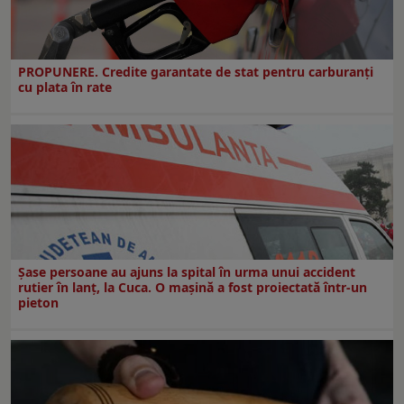
PROPUNERE. Credite garantate de stat pentru carburanți
cu plata în rate
Șase persoane au ajuns la spital în urma unui accident
rutier în lanț, la Cuca. O mașină a fost proiectată într-un
pieton