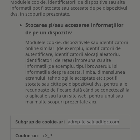
Modulele cookie, identificatorii de dispozitive sau alte
informații pot fi stocate sau accesate de pe dispozitivul
dvs. în scopurile prezentate.
Stocarea și/sau accesarea informațiilor
de pe un dispozitiv
Modulele cookie, dispozitivele sau identificatorii
online similari (de exemplu, identificatorii de
autentificare, identificatorii alocați aleatoriu,
identificatorii de rețea) împreună cu alte
informații (de exemplu, tipul browserului și
informațiile despre acesta, limba, dimensiunea
ecranului, tehnologiile acceptate etc.) pot fi
stocate sau citite pe dispozitivul dvs. pentru a le
recunoaște de fiecare dată când se conectează la
o aplicație sau la un site web, pentru unul sau
mai multe scopuri prezentate aici.
Stocarea
admp-tc-sati.adtlgc.com
și/sau
accesarea
cX_P
informațiilor