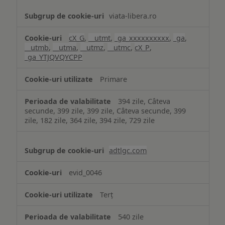
viata-libera.ro
cX_G
,
__utmt
,
_ga_xxxxxxxxxx
,
_ga
,
__utmb
,
__utma
,
__utmz
,
__utmc
,
cX_P
,
_ga_YTJQVQYCPP
Primare
394 zile, Câteva
secunde, 399 zile, 399 zile, Câteva secunde, 399
zile, 182 zile, 364 zile, 394 zile, 729 zile
adtlgc.com
evid_0046
Terț
540 zile