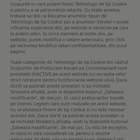
scopurile in care putem folosi Tehnologii de tip Cookie
si pentru a va personaliza setarile. Cu toate acestea,
trebuie sa stiti ca blocarea anumitor tipuri de
Tehnologii de tip Cookie sau a anumitor Vendor-i poate
influenta experienta dvs. pe website si serviciile pe care
le putem oferi. In orice moment al vizitei dvs. pe
website, puteti modifica o setare anterioara, prin click
pe sectiunea Modifica setari confidentialitate, din josul
paginii.
Toate categoriile de Tehnologii de tip Cookie din cadrul
Scopurilor de Prelucrare bazate pe Consimtamant sunt
presetate INACTIVE pe acest website (cu exceptia celor
strict necesare pentru functionarea website-ului). Daca
doriti sa pastrati aceste presetari si sa inchideti
fereastra afisata, aveti la dispozitie butonul „Salveaza
modificarile”, de mai jos. In cazul prelucrarilor bazate
pe Interes Legitim care sunt realizate pe acest website,
nu se plaseaza fisiere de tip Cookie si nu este necesar
acordul dvs. Daca doriti sa pastrati aceste presetari si
sa inchideti fereastra afisata, aveti la dispozitie butonul
„Salveaza modificarile”, de mai jos. Cu titlu de exceptie,
in cazul in care considerati ca, pentru o anume
prelucrare de date, intr-un anumit scop, interesul dvs.