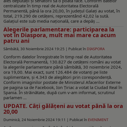
ales deputații și senatorii să o poată face. Conform datelor
centralizate în timp real de Autoritatea Electorală
Permanentă, până la ora 20,00, în județul Galați au votat, în
total, 219.290 de cetățeni, reprezentând 42,02 la sută.
Galațiul este sub media națională, care a depăș ...
Alegerile parlamentare: participarea la
vot în Diaspora, mult mai mare ca acum
patru ani
Sâmbătă, 30 Noiembrie 2024 19:25 |
Publicat în
DIASPORA
Conform datelor înregistrate în timp real de Autoritatea
Electorală Permanentă, 130.827 de cetăţeni români au votat
la alegerile parlamentare până sâmbătă, 30 noiembrie 2024,
ora 19,00. Mai exact, sunt 126.484 de votanți pe liste
suplimentare, şi 4.343 de alegători prin corespondenţă.
Conform imaginilor postate de Ministerul Afacerilor Externe
pe pagina sa de Facebook, Ion Ţiriac a votat la Ciudad Real în
Spania. În străinătate, după cum v-am informat, scrutinul
parlamen ...
UPDATE. Câţi gălăţeni au votat până la ora
20,00
Duminică, 24 Noiembrie 2024 19:11 |
Publicat în
EVENIMENT