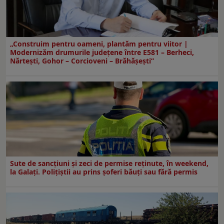
„Construim pentru oameni, plantăm pentru viitor |
Modernizăm drumurile județene între E581 – Berheci,
Nărtești, Gohor – Corcioveni – Brăhășești”
Sute de sancțiuni și zeci de permise reținute, în weekend,
la Galați. Polițiștii au prins șoferi băuți sau fără permis