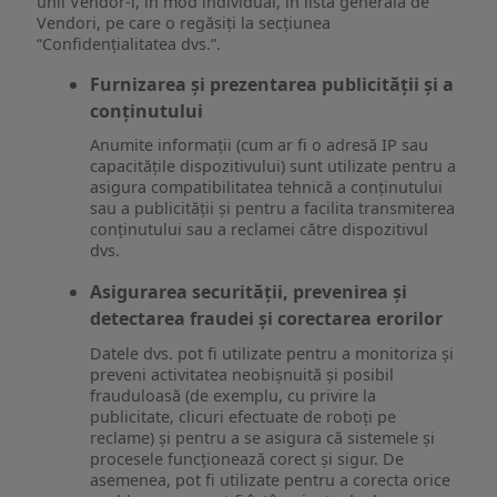
unii Vendor-i, în mod individual, în lista generală de
Vendori, pe care o regăsiți la secțiunea
“Confidențialitatea dvs.”.
Furnizarea și prezentarea publicității și a
conținutului
Anumite informații (cum ar fi o adresă IP sau
capacitățile dispozitivului) sunt utilizate pentru a
asigura compatibilitatea tehnică a conținutului
sau a publicității și pentru a facilita transmiterea
conținutului sau a reclamei către dispozitivul
dvs.
Asigurarea securității, prevenirea și
detectarea fraudei și corectarea erorilor
Datele dvs. pot fi utilizate pentru a monitoriza și
preveni activitatea neobișnuită și posibil
frauduloasă (de exemplu, cu privire la
publicitate, clicuri efectuate de roboți pe
reclame) și pentru a se asigura că sistemele și
procesele funcționează corect și sigur. De
asemenea, pot fi utilizate pentru a corecta orice