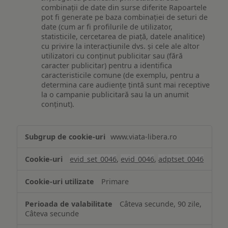
combinații de date din surse diferite Rapoartele
pot fi generate pe baza combinației de seturi de
date (cum ar fi profilurile de utilizator,
statisticile, cercetarea de piață, datele analitice)
cu privire la interacțiunile dvs. și cele ale altor
utilizatori cu conținut publicitar sau (fără
caracter publicitar) pentru a identifica
caracteristicile comune (de exemplu, pentru a
determina care audiențe țintă sunt mai receptive
la o campanie publicitară sau la un anumit
conținut).
Măsurare
www.viata-libera.ro
și
analiză
evid_set_0046
,
evid_0046
,
adptset_0046
Primare
Câteva secunde, 90 zile,
Câteva secunde