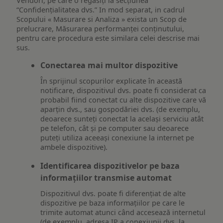
Vendori, pe care o regăsiți la secțiunea
“Confidențialitatea dvs.” In mod separat, in cadrul
Scopului « Masurare si Analiza » exista un Scop de
prelucrare, Măsurarea performanței conținutului,
pentru care procedura este similara celei descrise mai
sus.
Conectarea mai multor dispozitive
În sprijinul scopurilor explicate în această
notificare, dispozitivul dvs. poate fi considerat ca
probabil fiind conectat cu alte dispozitive care vă
aparțin dvs., sau gospodăriei dvs. (de exemplu,
deoarece sunteți conectat la același serviciu atât
pe telefon, cât și pe computer sau deoarece
puteți utiliza aceeași conexiune la internet pe
ambele dispozitive).
Identificarea dispozitivelor pe baza
informațiilor transmise automat
Dispozitivul dvs. poate fi diferențiat de alte
dispozitive pe baza informațiilor pe care le
trimite automat atunci când accesează internetul
(de exemplu, adresa IP a conexiunii dvs. la