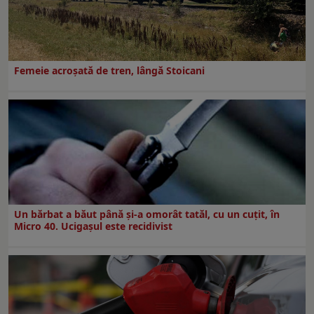
Femeie acroșată de tren, lângă Stoicani
Un bărbat a băut până și-a omorât tatăl, cu un cuțit, în
Micro 40. Ucigașul este recidivist