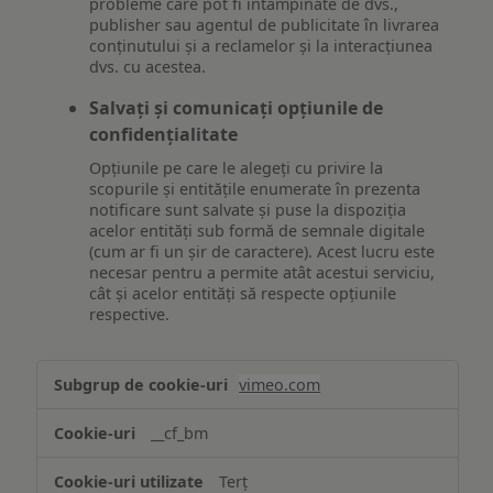
probleme care pot fi întâmpinate de dvs.,
publisher sau agentul de publicitate în livrarea
conținutului și a reclamelor și la interacțiunea
dvs. cu acestea.
Salvați și comunicați opțiunile de
confidențialitate
Opțiunile pe care le alegeți cu privire la
scopurile și entitățile enumerate în prezenta
notificare sunt salvate și puse la dispoziția
acelor entități sub formă de semnale digitale
(cum ar fi un șir de caractere). Acest lucru este
necesar pentru a permite atât acestui serviciu,
cât și acelor entități să respecte opțiunile
respective.
Asigurarea
vimeo.com
funcționalităților
website-
__cf_bm
ului
Terț