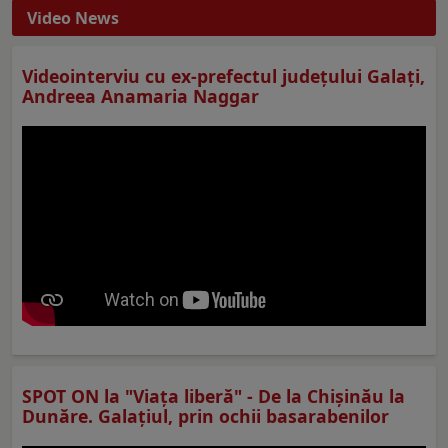
Video News
Videointerviu cu ex-prefectul judeţului Galaţi,
Andreea Anamaria Naggar
SPOT ON la "Viaţa liberă" - De la Chișinău la
Dunăre. Galațiul, prin ochii basarabenilor