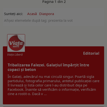
Pagina 1 din 2
Sunteți aici:
Acasă
Diaspora
Afişez elemetele după tag: prezenta la vot
Editorial
Viaţa Liberă
Tribalizarea Falezei. Galațiul împărțit între
copaci și beton
În Galați, adevărul nu mai circulă singur. Poartă sigla
partidului, fotografia primarului, antetul publicației care
îl livrează și lista celor care l-au distribuit deja pe
Facebook. Înainte să verificăm o informație, verificăm
cine a rostit-o. Dacă v ...