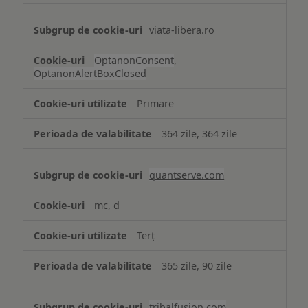
viata-libera.ro
OptanonConsent
,
OptanonAlertBoxClosed
Primare
364 zile, 364 zile
quantserve.com
mc, d
Terț
365 zile, 90 zile
tribalfusion.com