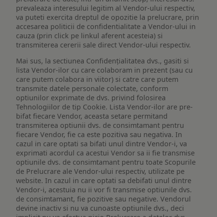
prevaleaza interesului legitim al Vendor-ului respectiv,
va puteti exercita dreptul de opozitie la prelucrare, prin
accesarea politicii de confidentialitate a Vendor-ului in
cauza (prin click pe linkul aferent acesteia) si
transmiterea cererii sale direct Vendor-ului respectiv.
Mai sus, la sectiunea Confidențialitatea dvs., gasiti si
lista Vendor-ilor cu care colaboram in prezent (sau cu
care putem colabora in viitor) si catre care putem
transmite datele personale colectate, conform
optiunilor exprimate de dvs. privind folosirea
Tehnologiilor de tip Cookie. Lista Vendor-ilor are pre-
bifat fiecare Vendor, aceasta setare permitand
transmiterea optiunii dvs. de consimtamant pentru
fiecare Vendor, fie ca este pozitiva sau negativa. In
cazul in care optati sa bifati unul dintre Vendor-i, va
exprimati acordul ca acestui Vendor sa ii fie transmise
optiunile dvs. de consimtamant pentru toate Scopurile
de Prelucrare ale Vendor-ului respectiv, utilizate pe
website. In cazul in care optati sa debifati unul dintre
Vendor-i, acestuia nu ii vor fi transmise optiunile dvs.
de consimtamant, fie pozitive sau negative. Vendorul
devine inactiv si nu va cunoaste optiunile dvs., deci