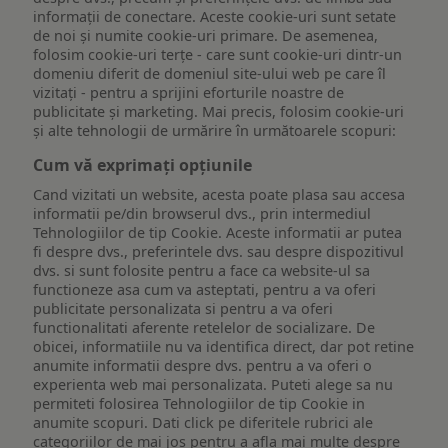
informații de conectare. Aceste cookie-uri sunt setate
de noi și numite cookie-uri primare. De asemenea,
folosim cookie-uri terțe - care sunt cookie-uri dintr-un
domeniu diferit de domeniul site-ului web pe care îl
vizitați - pentru a sprijini eforturile noastre de
publicitate și marketing. Mai precis, folosim cookie-uri
și alte tehnologii de urmărire în următoarele scopuri:
Cum vă exprimați opțiunile
Cand vizitati un website, acesta poate plasa sau accesa
informatii pe/din browserul dvs., prin intermediul
Tehnologiilor de tip Cookie. Aceste informatii ar putea
fi despre dvs., preferintele dvs. sau despre dispozitivul
dvs. si sunt folosite pentru a face ca website-ul sa
functioneze asa cum va asteptati, pentru a va oferi
publicitate personalizata si pentru a va oferi
functionalitati aferente retelelor de socializare. De
obicei, informatiile nu va identifica direct, dar pot retine
anumite informatii despre dvs. pentru a va oferi o
experienta web mai personalizata. Puteti alege sa nu
permiteti folosirea Tehnologiilor de tip Cookie in
anumite scopuri. Dati click pe diferitele rubrici ale
categoriilor de mai jos pentru a afla mai multe despre