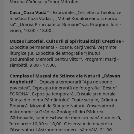
Miruna Cărăuşu şi Ionuț Mitrofan.
Casa „Cuza Vodă“
- Expoziţiile: „Cercetări arheologice
în «Casa Cuza Vodă»“, „Mihail Kogălniceanu şi epoca
sa“, „Unirea Principatelor Române“ ş.a. Program: luni -
vineri, 10.00 - 18.00.
Muzeul Istoriei, Culturii şi Spiritualităţii Creştine
-
Expoziţia permanentă - icoane, cărţi vechi, veşminte
liturgice ş.a, Expoziția de etnografie “Ținutul
pădurenilor. Memorii pentru viitor”. Program: marți -
sâmbătă, 9.00 - 17.00.
Complexul Muzeal de Ştiinţe ale Naturii „Răsvan
Angheluţă“
- Expoziţia temporară "Apa ne spune
povestea", Expoziția itinerantă de fotografie "Best of
FORONA", Expoziția temporară „Cristale și minerale -
Știința din inima Pământului”. Toate secţiile, Grădina
Botanică, Muzeul de Ştiinţele Naturii, Observatorul
Astronomic şi Grădina Zoologică din Pădurea
Gârboavele, sunt deschise de miercuri până duminică,
între orele 10,00 şi 18,00. Observații de noapte la
Observatorul Astronomic: vineri - sâmbătă, 21.00 -