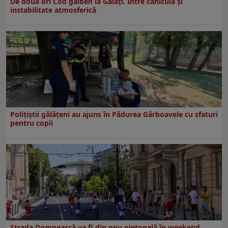
De două ori Cod galben la Galaţi. Între caniculă şi
instabilitate atmosferică
Polițiștii gălățeni au ajuns în Pădurea Gârboavele cu sfaturi
pentru copii
Strada Domnească va fi din nou pietonală în weekend.