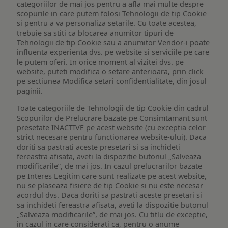
categoriilor de mai jos pentru a afla mai multe despre
scopurile in care putem folosi Tehnologii de tip Cookie
si pentru a va personaliza setarile. Cu toate acestea,
trebuie sa stiti ca blocarea anumitor tipuri de
Tehnologii de tip Cookie sau a anumitor Vendor-i poate
influenta experienta dvs. pe website si serviciile pe care
le putem oferi. In orice moment al vizitei dvs. pe
website, puteti modifica o setare anterioara, prin click
pe sectiunea Modifica setari confidentialitate, din josul
paginii.
Toate categoriile de Tehnologii de tip Cookie din cadrul
Scopurilor de Prelucrare bazate pe Consimtamant sunt
presetate INACTIVE pe acest website (cu exceptia celor
strict necesare pentru functionarea website-ului). Daca
doriti sa pastrati aceste presetari si sa inchideti
fereastra afisata, aveti la dispozitie butonul „Salveaza
modificarile”, de mai jos. In cazul prelucrarilor bazate
pe Interes Legitim care sunt realizate pe acest website,
nu se plaseaza fisiere de tip Cookie si nu este necesar
acordul dvs. Daca doriti sa pastrati aceste presetari si
sa inchideti fereastra afisata, aveti la dispozitie butonul
„Salveaza modificarile”, de mai jos. Cu titlu de exceptie,
in cazul in care considerati ca, pentru o anume