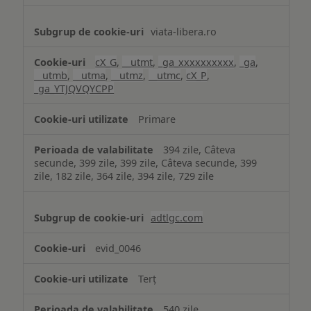
viata-libera.ro
cX_G
,
__utmt
,
_ga_xxxxxxxxxx
,
_ga
,
__utmb
,
__utma
,
__utmz
,
__utmc
,
cX_P
,
_ga_YTJQVQYCPP
Primare
394 zile, Câteva
secunde, 399 zile, 399 zile, Câteva secunde, 399
zile, 182 zile, 364 zile, 394 zile, 729 zile
adtlgc.com
evid_0046
Terț
540 zile