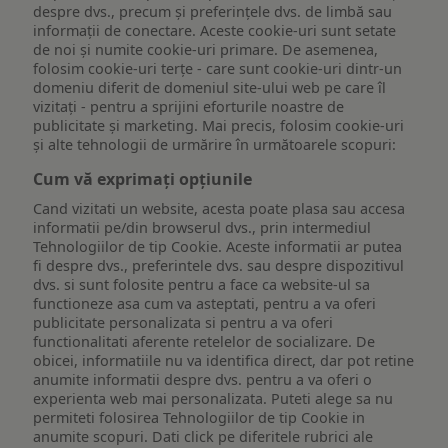
despre dvs., precum și preferințele dvs. de limbă sau
informații de conectare. Aceste cookie-uri sunt setate
de noi și numite cookie-uri primare. De asemenea,
folosim cookie-uri terțe - care sunt cookie-uri dintr-un
domeniu diferit de domeniul site-ului web pe care îl
vizitați - pentru a sprijini eforturile noastre de
publicitate și marketing. Mai precis, folosim cookie-uri
și alte tehnologii de urmărire în următoarele scopuri:
Cum vă exprimați opțiunile
Cand vizitati un website, acesta poate plasa sau accesa
informatii pe/din browserul dvs., prin intermediul
Tehnologiilor de tip Cookie. Aceste informatii ar putea
fi despre dvs., preferintele dvs. sau despre dispozitivul
dvs. si sunt folosite pentru a face ca website-ul sa
functioneze asa cum va asteptati, pentru a va oferi
publicitate personalizata si pentru a va oferi
functionalitati aferente retelelor de socializare. De
obicei, informatiile nu va identifica direct, dar pot retine
anumite informatii despre dvs. pentru a va oferi o
experienta web mai personalizata. Puteti alege sa nu
permiteti folosirea Tehnologiilor de tip Cookie in
anumite scopuri. Dati click pe diferitele rubrici ale