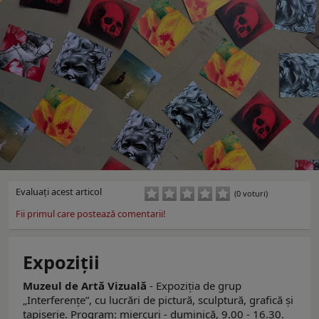
Evaluaţi acest articol
(0 voturi)
Fii primul care postează comentarii!
Expoziţii
Muzeul de Artă Vizuală
- Expoziția de grup
„Interferențeˮ, cu lucrări de pictură, sculptură, grafică și
tapiserie. Program: miercuri - duminică, 9.00 - 16.30.