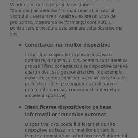
Vendori, pe care o regăsiți la secțiunea
“Confidențialitatea dvs.” In mod separat, in cadrul
Scopului « Masurare si Analiza » exista un Scop de
prelucrare, Măsurarea performanței conținutului,
pentru care procedura este similara celei descrise mai
sus.
Conectarea mai multor dispozitive
În sprijinul scopurilor explicate în această
notificare, dispozitivul dvs. poate fi considerat ca
probabil fiind conectat cu alte dispozitive care vă
aparțin dvs., sau gospodăriei dvs. (de exemplu,
deoarece sunteți conectat la același serviciu atât
pe telefon, cât și pe computer sau deoarece
puteți utiliza aceeași conexiune la internet pe
ambele dispozitive).
Identificarea dispozitivelor pe baza
informațiilor transmise automat
Dispozitivul dvs. poate fi diferențiat de alte
dispozitive pe baza informațiilor pe care le
trimite automat atunci când accesează internetul