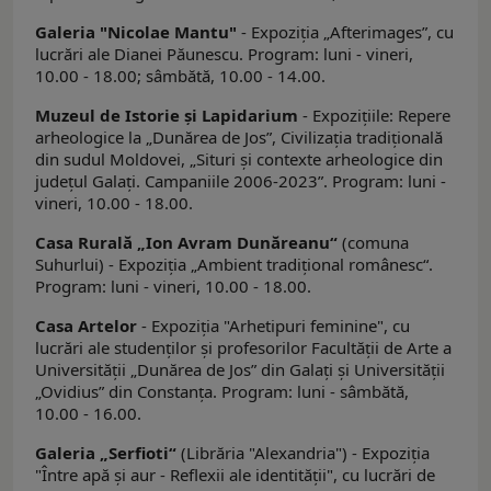
Galeria "Nicolae Mantu"
- Expoziţia „Afterimagesˮ, cu
lucrări ale Dianei Păunescu. Program: luni - vineri,
10.00 - 18.00; sâmbătă, 10.00 - 14.00.
Muzeul de Istorie şi Lapidarium
- Expoziţiile: Repere
arheologice la „Dunărea de Jos”, Civilizaţia tradiţională
din sudul Moldovei, „Situri şi contexte arheologice din
judeţul Galaţi. Campaniile 2006-2023”. Program: luni -
vineri, 10.00 - 18.00.
Casa Rurală „Ion Avram Dunăreanu“
(comuna
Suhurlui) - Expoziţia „Ambient tradiţional românesc“.
Program: luni - vineri, 10.00 - 18.00.
Casa Artelor
- Expoziţia "Arhetipuri feminine", cu
lucrări ale studenţilor şi profesorilor Facultăţii de Arte a
Universităţii „Dunărea de Jos” din Galaţi şi Universităţii
„Ovidius” din Constanța. Program: luni - sâmbătă,
10.00 - 16.00.
Galeria
„
Serfioti
“
(Librăria "Alexandria") - Expoziția
"Între apă şi aur - Reflexii ale identității", cu lucrări de