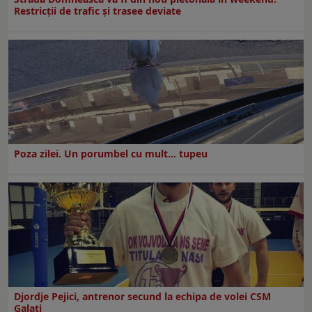
Restricţii de trafic şi trasee deviate
Poza zilei. Un porumbel cu mult… tupeu
Djordje Pejici, antrenor secund la echipa de volei CSM
Galați