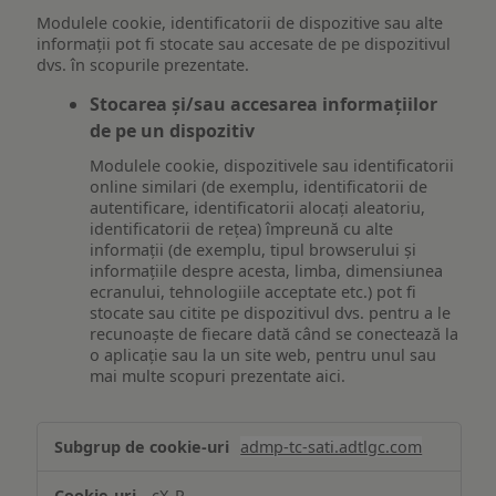
Modulele cookie, identificatorii de dispozitive sau alte
informații pot fi stocate sau accesate de pe dispozitivul
dvs. în scopurile prezentate.
Stocarea și/sau accesarea informațiilor
de pe un dispozitiv
Modulele cookie, dispozitivele sau identificatorii
online similari (de exemplu, identificatorii de
autentificare, identificatorii alocați aleatoriu,
identificatorii de rețea) împreună cu alte
informații (de exemplu, tipul browserului și
informațiile despre acesta, limba, dimensiunea
ecranului, tehnologiile acceptate etc.) pot fi
stocate sau citite pe dispozitivul dvs. pentru a le
recunoaște de fiecare dată când se conectează la
o aplicație sau la un site web, pentru unul sau
mai multe scopuri prezentate aici.
Stocarea
admp-tc-sati.adtlgc.com
și/sau
accesarea
cX_P