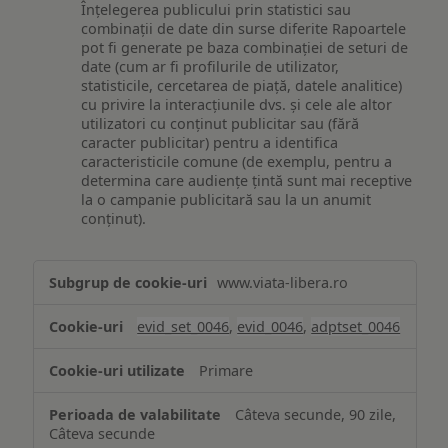
Înțelegerea publicului prin statistici sau
combinații de date din surse diferite Rapoartele
pot fi generate pe baza combinației de seturi de
date (cum ar fi profilurile de utilizator,
statisticile, cercetarea de piață, datele analitice)
cu privire la interacțiunile dvs. și cele ale altor
utilizatori cu conținut publicitar sau (fără
caracter publicitar) pentru a identifica
caracteristicile comune (de exemplu, pentru a
determina care audiențe țintă sunt mai receptive
la o campanie publicitară sau la un anumit
conținut).
Măsurare
www.viata-libera.ro
și
analiză
evid_set_0046
,
evid_0046
,
adptset_0046
Primare
Câteva secunde, 90 zile,
Câteva secunde