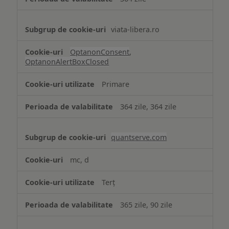
viata-libera.ro
OptanonConsent
,
OptanonAlertBoxClosed
Primare
364 zile, 364 zile
quantserve.com
mc, d
Terț
365 zile, 90 zile