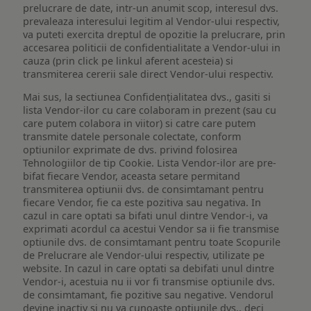
prelucrare de date, intr-un anumit scop, interesul dvs.
prevaleaza interesului legitim al Vendor-ului respectiv,
va puteti exercita dreptul de opozitie la prelucrare, prin
accesarea politicii de confidentialitate a Vendor-ului in
cauza (prin click pe linkul aferent acesteia) si
transmiterea cererii sale direct Vendor-ului respectiv.
Mai sus, la sectiunea Confidențialitatea dvs., gasiti si
lista Vendor-ilor cu care colaboram in prezent (sau cu
care putem colabora in viitor) si catre care putem
transmite datele personale colectate, conform
optiunilor exprimate de dvs. privind folosirea
Tehnologiilor de tip Cookie. Lista Vendor-ilor are pre-
bifat fiecare Vendor, aceasta setare permitand
transmiterea optiunii dvs. de consimtamant pentru
fiecare Vendor, fie ca este pozitiva sau negativa. In
cazul in care optati sa bifati unul dintre Vendor-i, va
exprimati acordul ca acestui Vendor sa ii fie transmise
optiunile dvs. de consimtamant pentru toate Scopurile
de Prelucrare ale Vendor-ului respectiv, utilizate pe
website. In cazul in care optati sa debifati unul dintre
Vendor-i, acestuia nu ii vor fi transmise optiunile dvs.
de consimtamant, fie pozitive sau negative. Vendorul
devine inactiv si nu va cunoaste optiunile dvs., deci