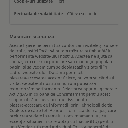
Terț
Câteva secunde
Măsurare și analiză
Aceste fișiere ne permit să contorizăm vizitele și sursele
de trafic, astfel încât să putem măsura și îmbunătăți
performanța website-ului nostru. Acestea ne ajută să
cunoaștem cele mai populare sau mai puțin populare
pagini și să vedem cum se deplasează vizitatorii în
cadrul website-ului. Dacă nu permiteți
plasarea/accesarea acestor fișiere, nu vom ști când ați
vizitat website-ul nostru și nu vom putea să-i
monitorizăm performanța. Selectarea opțiunii generale
Activ (DA) in coloana de Consimtamant pentru acest
scop implică inclusiv acordul dvs. pentru
plasare/accesare de informații, prin Tehnologii de tip
Cookie, de către toți Vendor-ii din lista de mai jos, care
prelucreaza date in temeiul Consimtamantului, cu
excepția situației în care optați cu Inactiv (NU) pentru
unii Vendor-i, în mod individual, în lista generală de