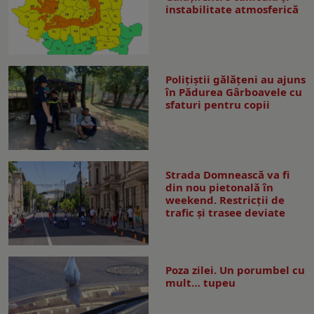
instabilitate atmosferică
Polițiștii gălățeni au ajuns
în Pădurea Gârboavele cu
sfaturi pentru copii
Strada Domnească va fi
din nou pietonală în
weekend. Restricţii de
trafic şi trasee deviate
Poza zilei. Un porumbel cu
mult… tupeu