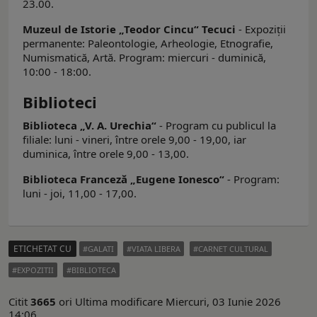
23.00.
Muzeul de Istorie „Teodor Cincu“ Tecuci
- Expoziţii
permanente: Paleontologie, Arheologie, Etnografie,
Numismatică, Artă. Program: miercuri - duminică,
10:00 - 18:00.
Biblioteci
Biblioteca „V. A. Urechia“
- Program cu publicul la
filiale: luni - vineri, între orele 9,00 - 19,00, iar
duminica, între orele 9,00 - 13,00.
Biblioteca Franceză „Eugene Ionesco“
- Program:
luni - joi, 11,00 - 17,00.
ETICHETAT CU
GALATI
VIATA LIBERA
CARNET CULTURAL
EXPOZITII
BIBLIOTECA
Citit
3665
ori
Ultima modificare Miercuri, 03 Iunie 2026
14:06