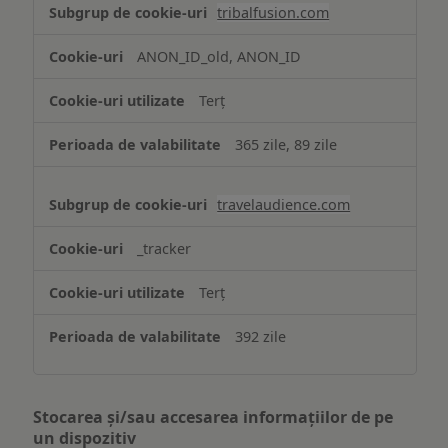
tribalfusion.com
ANON_ID_old, ANON_ID
Terț
365 zile, 89 zile
travelaudience.com
_tracker
Terț
392 zile
Stocarea și/sau accesarea informațiilor de pe
un dispozitiv