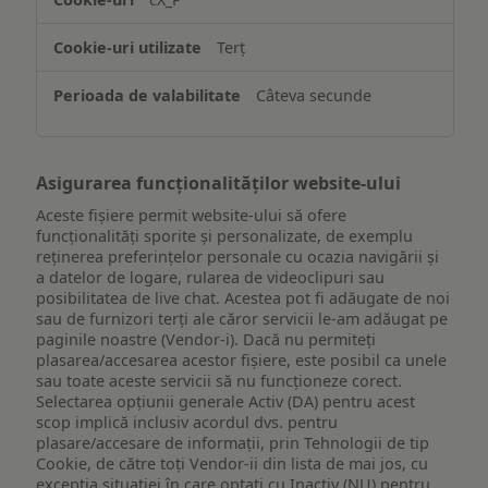
informațiilor
de
Terț
pe
un
Câteva secunde
dispozitiv
Asigurarea funcționalităților website-ului
Aceste fișiere permit website-ului să ofere
funcționalități sporite și personalizate, de exemplu
reţinerea preferinţelor personale cu ocazia navigării și
a datelor de logare, rularea de videoclipuri sau
posibilitatea de live chat. Acestea pot fi adăugate de noi
sau de furnizori terți ale căror servicii le-am adăugat pe
paginile noastre (Vendor-i). Dacă nu permiteți
plasarea/accesarea acestor fișiere, este posibil ca unele
sau toate aceste servicii să nu funcționeze corect.
Selectarea opțiunii generale Activ (DA) pentru acest
scop implică inclusiv acordul dvs. pentru
plasare/accesare de informații, prin Tehnologii de tip
Cookie, de către toți Vendor-ii din lista de mai jos, cu
excepția situației în care optați cu Inactiv (NU) pentru