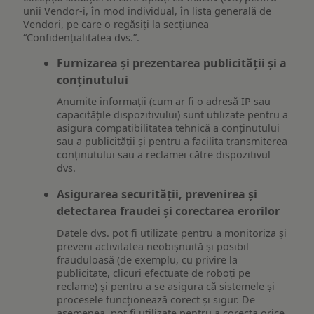
unii Vendor-i, în mod individual, în lista generală de
Vendori, pe care o regăsiți la secțiunea
“Confidențialitatea dvs.”.
Furnizarea și prezentarea publicității și a
conținutului
Anumite informații (cum ar fi o adresă IP sau
capacitățile dispozitivului) sunt utilizate pentru a
asigura compatibilitatea tehnică a conținutului
sau a publicității și pentru a facilita transmiterea
conținutului sau a reclamei către dispozitivul
dvs.
Asigurarea securității, prevenirea și
detectarea fraudei și corectarea erorilor
Datele dvs. pot fi utilizate pentru a monitoriza și
preveni activitatea neobișnuită și posibil
frauduloasă (de exemplu, cu privire la
publicitate, clicuri efectuate de roboți pe
reclame) și pentru a se asigura că sistemele și
procesele funcționează corect și sigur. De
asemenea, pot fi utilizate pentru a corecta orice