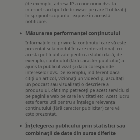
(de exemplu, adresa IP a conexiunii dvs. la
internet sau tipul de browser pe care îl utilizați)
în sprijinul scopurilor expuse în această
notificare.
Măsurarea performanței conținutului
Informațiile cu privire la conținutul care vă este
prezentat și la modul în care interacționați cu
acesta pot fi utilizate pentru a stabili dacă, de
exemplu, conținutul (fără caracter publicitar) a
ajuns la publicul vizat și dacă corespunde
intereselor dvs. De exemplu, indiferent dacă
citiți un articol, vizionați un videoclip, ascultați
un podcast sau vizualizați o descriere a
produsului, cât timp petreceți pe acest serviciu și
pe paginile web pe care le vizitați etc. Acest lucru
este foarte util pentru a înțelege relevanța
conținutului (fără caracter publicitar) care vă
este prezentat.
Înțelegerea publicului prin statistici sau
combinații de date din surse diferite