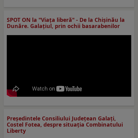
SPOT ON la "Viaţa liberă" - De la Chișinău la
Dunăre. Galațiul, prin ochii basarabenilor
Preşedintele Consiliului Judeţean Galaţi,
Costel Fotea, despre situaţia Combinatului
Liberty