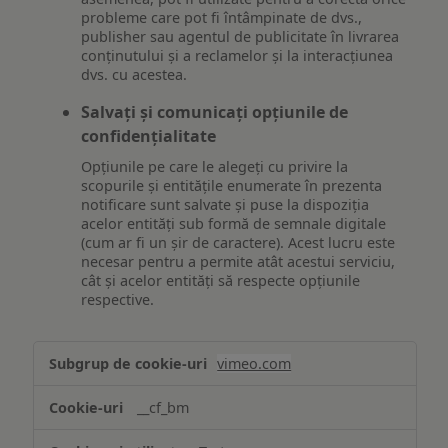
probleme care pot fi întâmpinate de dvs.,
publisher sau agentul de publicitate în livrarea
conținutului și a reclamelor și la interacțiunea
dvs. cu acestea.
Salvați și comunicați opțiunile de
confidențialitate
Opțiunile pe care le alegeți cu privire la
scopurile și entitățile enumerate în prezenta
notificare sunt salvate și puse la dispoziția
acelor entități sub formă de semnale digitale
(cum ar fi un șir de caractere). Acest lucru este
necesar pentru a permite atât acestui serviciu,
cât și acelor entități să respecte opțiunile
respective.
Asigurarea
vimeo.com
funcționalităților
website-
__cf_bm
ului