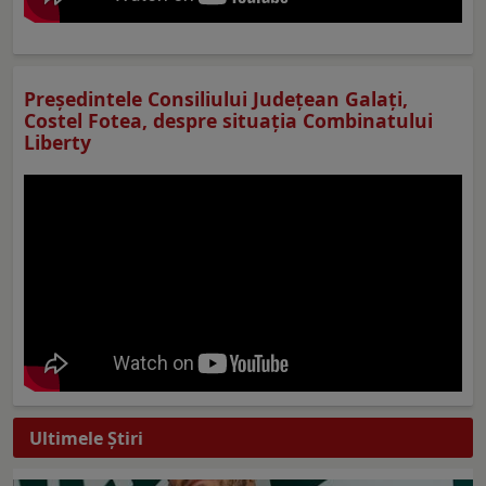
Preşedintele Consiliului Judeţean Galaţi,
Costel Fotea, despre situaţia Combinatului
Liberty
Ultimele Ştiri