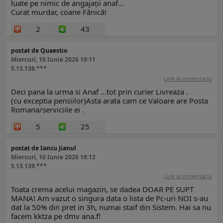
luate pe nimic de angajații anaf...
Curat murdar, coane Fănică!
2
43
postat de Quaestio
Miercuri, 10 Iunie 2026 19:11
5.13.138.***
Link la comentariu
Deci pana la urma si Anaf ...tot prin curier Livreaza .
(cu exceptia pensiilor)Asta arata cam ce Valoare are Posta
Romana/serviciile ei .
5
25
postat de Iancu Jianul
Miercuri, 10 Iunie 2026 18:12
5.13.139.***
Link la comentariu
Toata crema acelui magazin, se dadea DOAR PE SUPT
MANA! Am vazut o singura data o lista de Pc-uri NOI s-au
dat la 50% din pret in 3h, numai staif din Sistem. Hai sa nu
facem kktza pe dmv ana.f!