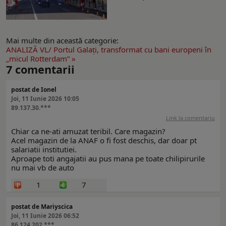
Mai multe din această categorie:
ANALIZĂ VL/ Portul Galaţi, transformat cu bani europeni în
„micul Rotterdam” »
7
comentarii
postat de Ionel
Joi, 11 Iunie 2026 10:05
89.137.30.***
Link la comentariu
Chiar ca ne-ati amuzat teribil. Care magazin?
Acel magazin de la ANAF o fi fost deschis, dar doar pt
salariatii institutiei.
Aproape toti angajatii au pus mana pe toate chilipirurile
nu mai vb de auto
1
7
postat de Mariyscica
Joi, 11 Iunie 2026 06:52
86.124.202.***