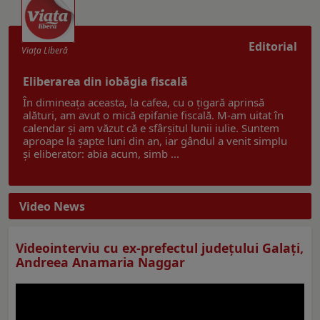
Editorial
Viaţa Liberă
Eliberarea din iobăgia fiscală
În dimineața aceasta, la cafea, cu o țigară aprinsă
alături, am avut o mică epifanie fiscală. M-am uitat în
calendar și am văzut că e sfârșitul lunii iulie. Suntem
aproape la șapte luni din an, iar gândul a venit simplu
și eliberator: abia acum, simb ...
Video News
Videointerviu cu ex-prefectul judeţului Galaţi,
Andreea Anamaria Naggar