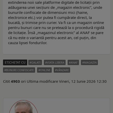
extinderea noii sale platforme digitale de licitații prin
adăugarea unei secțiuni de „magazin electronic”, unde
bunurile confiscate de dimensiuni mici (haine,
electronice etc.) vor putea fi cumpărate direct, la
bucată, și trimise prin curier. Va fi ca un magazin online
pentru bunuri care nu se pretează la o procedură rigidă
de licitație. Însă „magazinul electronic” al ANAF se pare
că nu este o variantă pentru acest an, cel puțin, din
cauza lipsei fondurilor.
ETICHETAT CU
GALATI
VIATA LIBERA
ANAF
MAGAZIN
BUNURI CONFISCATE
ONLINE
VÂNZARE
Citit
4903
ori
Ultima modificare Vineri, 12 Iunie 2026 12:30