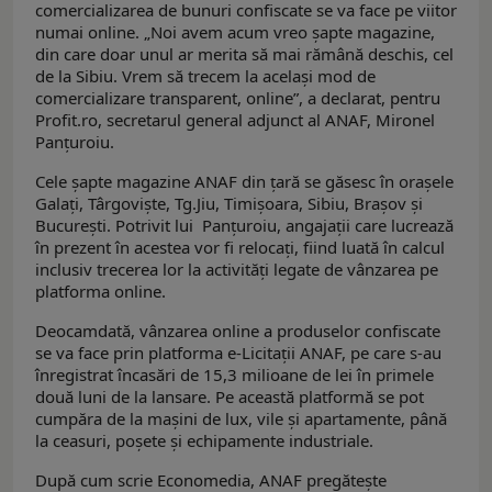
comercializarea de bunuri confiscate se va face pe viitor
numai online. „Noi avem acum vreo șapte magazine,
din care doar unul ar merita să mai rămână deschis, cel
de la Sibiu. Vrem să trecem la același mod de
comercializare transparent, online”, a declarat, pentru
Profit.ro, secretarul general adjunct al ANAF, Mironel
Panțuroiu.
Cele șapte magazine ANAF din țară se găsesc în orașele
Galați, Târgoviște, Tg.Jiu, Timișoara, Sibiu, Brașov și
București. Potrivit lui Panțuroiu, angajații care lucrează
în prezent în acestea vor fi relocați, fiind luată în calcul
inclusiv trecerea lor la activități legate de vânzarea pe
platforma online.
Deocamdată, vânzarea online a produselor confiscate
se va face prin platforma e-Licitații ANAF, pe care s-au
înregistrat încasări de 15,3 milioane de lei în primele
două luni de la lansare. Pe această platformă se pot
cumpăra de la mașini de lux, vile și apartamente, până
la ceasuri, poșete și echipamente industriale.
După cum scrie Economedia, ANAF pregătește