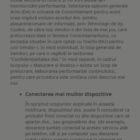
monitorizăm performanța. Selectarea opțiunii generale
Activ (DA) in coloana de Consimtamant pentru acest
scop implică inclusiv acordul dvs. pentru
plasare/accesare de informații, prin Tehnologii de tip
Cookie, de către toți Vendor-ii din lista de mai jos, care
prelucreaza date in temeiul Consimtamantului, cu
excepția situației în care optați cu Inactiv (NU) pentru
unii Vendor-i, în mod individual, în lista generală de
Vendori, pe care o regăsiți la secțiunea
“Confidențialitatea dvs.” In mod separat, in cadrul
Scopului « Masurare si Analiza » exista un Scop de
prelucrare, Măsurarea performanței conținutului,
pentru care procedura este similara celei descrise mai
sus.
Conectarea mai multor dispozitive
În sprijinul scopurilor explicate în această
notificare, dispozitivul dvs. poate fi considerat ca
probabil fiind conectat cu alte dispozitive care vă
aparțin dvs., sau gospodăriei dvs. (de exemplu,
deoarece sunteți conectat la același serviciu atât
pe telefon, cât și pe computer sau deoarece
puteți utiliza aceeași conexiune la internet pe