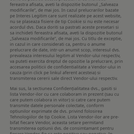
fereastra afisata, aveti la dispozitie butonul „Salveaza
modificarile”, de mai jos. In cazul prelucrarilor bazate
pe Interes Legitim care sunt realizate pe acest website,
nu se plaseaza fisiere de tip Cookie si nu este necesar
acordul dvs. Daca doriti sa pastrati aceste presetari si
sa inchideti fereastra afisata, aveti la dispozitie butonul
„Salveaza modificarile”, de mai jos. Cu titlu de exceptie,
in cazul in care considerati ca, pentru o anume
prelucrare de date, intr-un anumit scop, interesul dvs.
prevaleaza interesului legitim al Vendor-ului respectiv,
va puteti exercita dreptul de opozitie la prelucrare, prin
accesarea politicii de confidentialitate a Vendor-ului in
cauza (prin click pe linkul aferent acesteia) si
transmiterea cererii sale direct Vendor-ului respectiv.
Mai sus, la sectiunea Confidențialitatea dvs., gasiti si
lista Vendor-ilor cu care colaboram in prezent (sau cu
care putem colabora in viitor) si catre care putem
transmite datele personale colectate, conform
optiunilor exprimate de dvs. privind folosirea
Tehnologiilor de tip Cookie. Lista Vendor-ilor are pre-
bifat fiecare Vendor, aceasta setare permitand
transmiterea optiunii dvs. de consimtamant pentru
fiecare Vendor, fie ca este pozitiva sau negativa. In