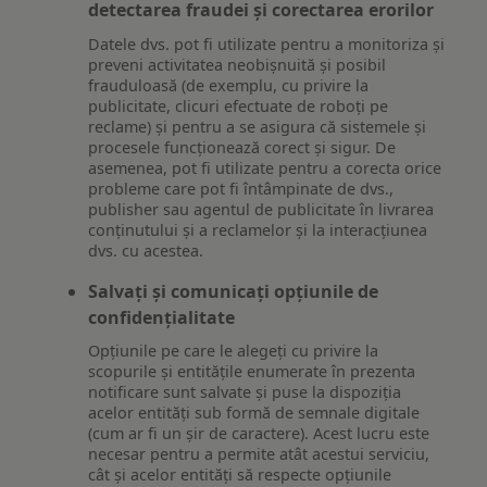
detectarea fraudei și corectarea erorilor
Datele dvs. pot fi utilizate pentru a monitoriza și
preveni activitatea neobișnuită și posibil
frauduloasă (de exemplu, cu privire la
publicitate, clicuri efectuate de roboți pe
reclame) și pentru a se asigura că sistemele și
procesele funcționează corect și sigur. De
asemenea, pot fi utilizate pentru a corecta orice
probleme care pot fi întâmpinate de dvs.,
publisher sau agentul de publicitate în livrarea
conținutului și a reclamelor și la interacțiunea
dvs. cu acestea.
Salvați și comunicați opțiunile de
confidențialitate
Opțiunile pe care le alegeți cu privire la
scopurile și entitățile enumerate în prezenta
notificare sunt salvate și puse la dispoziția
acelor entități sub formă de semnale digitale
(cum ar fi un șir de caractere). Acest lucru este
necesar pentru a permite atât acestui serviciu,
cât și acelor entități să respecte opțiunile