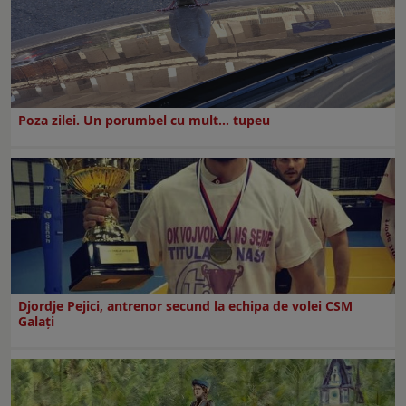
Poza zilei. Un porumbel cu mult… tupeu
Djordje Pejici, antrenor secund la echipa de volei CSM
Galați