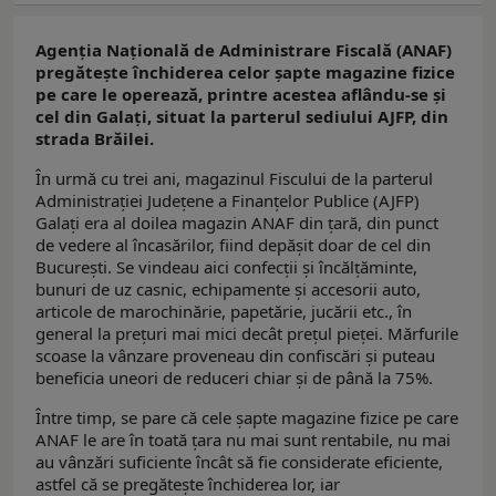
Agenția Națională de Administrare Fiscală (ANAF)
pregătește închiderea celor șapte magazine fizice
pe care le operează, printre acestea aflându-se și
cel din Galați, situat la parterul sediului AJFP, din
strada Brăilei.
În urmă cu trei ani, magazinul Fiscului de la parterul
Administrației Județene a Finanțelor Publice (AJFP)
Galați era al doilea magazin ANAF din țară, din punct
de vedere al încasărilor, fiind depășit doar de cel din
București. Se vindeau aici confecții și încălțăminte,
bunuri de uz casnic, echipamente şi accesorii auto,
articole de marochinărie, papetărie, jucării etc., în
general la prețuri mai mici decât prețul pieței. Mărfurile
scoase la vânzare proveneau din confiscări și puteau
beneficia uneori de reduceri chiar și de până la 75%.
Între timp, se pare că cele șapte magazine fizice pe care
ANAF le are în toată țara nu mai sunt rentabile, nu mai
au vânzări suficiente încât să fie considerate eficiente,
astfel că se pregătește închiderea lor, iar