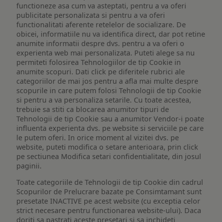
functioneze asa cum va asteptati, pentru a va oferi
publicitate personalizata si pentru a va oferi
functionalitati aferente retelelor de socializare. De
obicei, informatiile nu va identifica direct, dar pot retine
anumite informatii despre dvs. pentru a va oferi o
experienta web mai personalizata. Puteti alege sa nu
permiteti folosirea Tehnologiilor de tip Cookie in
anumite scopuri. Dati click pe diferitele rubrici ale
categoriilor de mai jos pentru a afla mai multe despre
scopurile in care putem folosi Tehnologii de tip Cookie
si pentru a va personaliza setarile. Cu toate acestea,
trebuie sa stiti ca blocarea anumitor tipuri de
Tehnologii de tip Cookie sau a anumitor Vendor-i poate
influenta experienta dvs. pe website si serviciile pe care
le putem oferi. In orice moment al vizitei dvs. pe
website, puteti modifica o setare anterioara, prin click
pe sectiunea Modifica setari confidentialitate, din josul
paginii.
Toate categoriile de Tehnologii de tip Cookie din cadrul
Scopurilor de Prelucrare bazate pe Consimtamant sunt
presetate INACTIVE pe acest website (cu exceptia celor
strict necesare pentru functionarea website-ului). Daca
doriti sa pastrati aceste presetari si sa inchideti