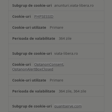
Tehnologii
anunturi.viata-libera.ro
de
tip
PHPSESSID
Cookie
strict
Primare
necesare
364 zile
viata-libera.ro
OptanonConsent
,
OptanonAlertBoxClosed
Primare
364 zile, 364 zile
quantserve.com