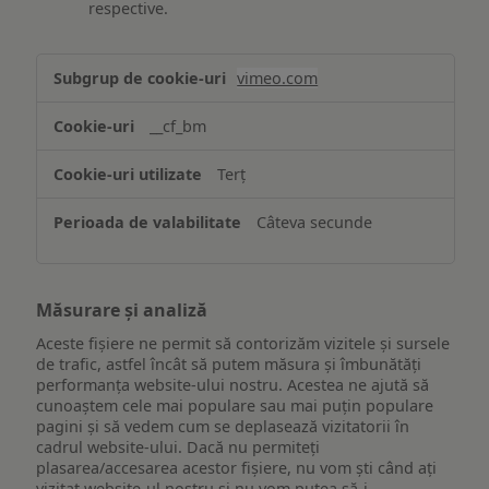
respective.
Asigurarea
vimeo.com
funcționalităților
website-
__cf_bm
ului
Terț
Câteva secunde
Măsurare și analiză
Aceste fișiere ne permit să contorizăm vizitele și sursele
de trafic, astfel încât să putem măsura și îmbunătăți
performanța website-ului nostru. Acestea ne ajută să
cunoaștem cele mai populare sau mai puțin populare
pagini și să vedem cum se deplasează vizitatorii în
cadrul website-ului. Dacă nu permiteți
plasarea/accesarea acestor fișiere, nu vom ști când ați
vizitat website-ul nostru și nu vom putea să-i