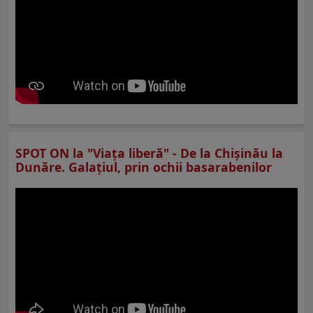
SPOT ON la "Viaţa liberă" - De la Chișinău la
Dunăre. Galațiul, prin ochii basarabenilor