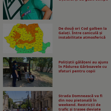
De două ori Cod galben la
Galaţi. Între caniculă şi
instabilitate atmosferică
Polițiștii gălățeni au ajuns
în Pădurea Gârboavele cu
sfaturi pentru copii
Strada Domnească va fi
din nou pietonală în
weekend. Restricţii de
trafic şi trasee deviate