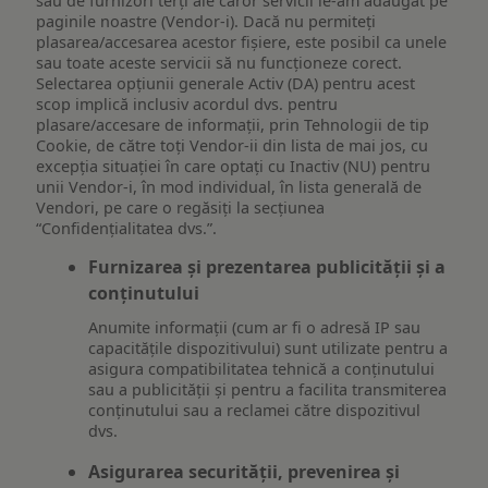
sau de furnizori terți ale căror servicii le-am adăugat pe
paginile noastre (Vendor-i). Dacă nu permiteți
plasarea/accesarea acestor fișiere, este posibil ca unele
sau toate aceste servicii să nu funcționeze corect.
Selectarea opțiunii generale Activ (DA) pentru acest
scop implică inclusiv acordul dvs. pentru
plasare/accesare de informații, prin Tehnologii de tip
Cookie, de către toți Vendor-ii din lista de mai jos, cu
excepția situației în care optați cu Inactiv (NU) pentru
unii Vendor-i, în mod individual, în lista generală de
Vendori, pe care o regăsiți la secțiunea
“Confidențialitatea dvs.”.
Furnizarea și prezentarea publicității și a
conținutului
Anumite informații (cum ar fi o adresă IP sau
capacitățile dispozitivului) sunt utilizate pentru a
asigura compatibilitatea tehnică a conținutului
sau a publicității și pentru a facilita transmiterea
conținutului sau a reclamei către dispozitivul
dvs.
Asigurarea securității, prevenirea și