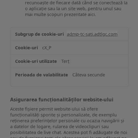
recunoaște de fiecare dată când se conectează la
o aplicație sau la un site web, pentru unul sau
mai multe scopuri prezentate aici.
Stocarea
admp-tc-sati.adtlgc.com
și/sau
accesarea
cX_P
informațiilor
de
Terț
pe
un
Câteva secunde
dispozitiv
Asigurarea funcționalităților website-ului
Aceste fișiere permit website-ului să ofere
funcționalități sporite și personalizate, de exemplu
reţinerea preferinţelor personale cu ocazia navigării și
a datelor de logare, rularea de videoclipuri sau
posibilitatea de live chat. Acestea pot fi adăugate de noi