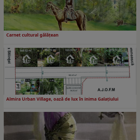
Carnet cultural gălăţean
Almira Urban Village, oază de lux în inima Galațiului