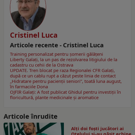
Cristinel Luca
Articole recente - Cristinel Luca
Training personalizat pentru șomerii gălățeni
Liberty Galați, la un pas de rezolvarea litigiului de la
cadastru cu cehii de la Ostrava
UPDATE. Tren blocat pe raza Regionalei CFR Galați,
după ce un cablu rupt a căzut peste linia de contact
„Hidratare pentru pacienții seniori”, toată luna august,
în farmaciile Dona
OJFIR Galați: A fost publicat Ghidul pentru investiții în
floricultură, plante medicinale și aromatice
Articole înrudite
Alți doi foști jucători ai
Oțelului și-au găsit echipe