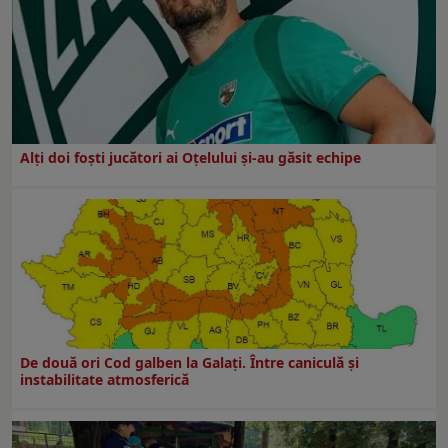
Alți doi foști jucători ai Oțelului și-au găsit echipe
De două ori Cod galben la Galaţi. Între caniculă şi
instabilitate atmosferică