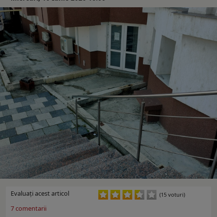
Evaluaţi acest articol
(15 voturi)
7
comentarii