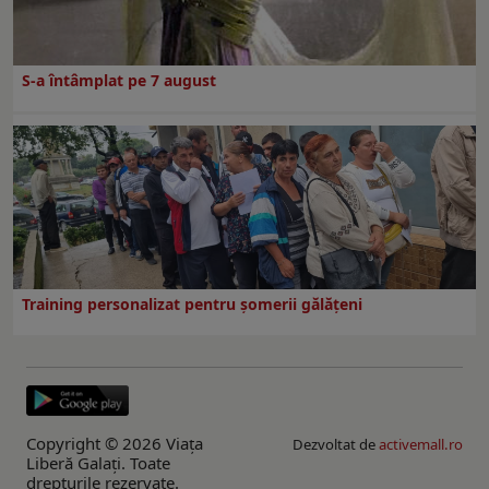
S-a întâmplat pe 7 august
Training personalizat pentru șomerii gălățeni
Copyright © 2026 Viaţa
Dezvoltat de
activemall.ro
Liberă Galaţi. Toate
drepturile rezervate.