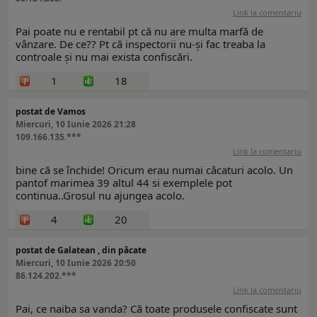
Link la comentariu
Pai poate nu e rentabil pt că nu are multa marfă de
vânzare. De ce?? Pt că inspectorii nu-și fac treaba la
controale și nu mai exista confiscări.
1
18
postat de Vamos
Miercuri, 10 Iunie 2026 21:28
109.166.135.***
Link la comentariu
bine că se închide! Oricum erau numai câcaturi acolo. Un
pantof marimea 39 altul 44 si exemplele pot
continua..Grosul nu ajungea acolo.
4
20
postat de Galatean , din păcate
Miercuri, 10 Iunie 2026 20:50
86.124.202.***
Link la comentariu
Pai, ce naiba sa vanda? Că toate produsele confiscate sunt