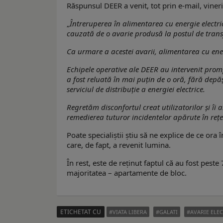
Răspunsul DEER a venit, tot prin e-mail, vineri
„
Întreruperea în alimentarea cu energie electri
cauzată de o avarie produsă la postul de trans
Ca urmare a acestei avarii, alimentarea cu energ
Echipele operative ale DEER au intervenit prompt
a fost reluată în mai puțin de o oră, fără de
serviciul de distribuție a energiei electrice.
Regretăm disconfortul creat utilizatorilor și îi
remedierea tuturor incidentelor apărute în reț
Poate specialiștii știu să ne explice de ce ora
care, de fapt, a revenit lumina.
În rest, este de reținut faptul că au fost pes
majoritatea – apartamente de bloc.
ETICHETAT CU
VIATA LIBERA
GALATI
AVARIE ELE