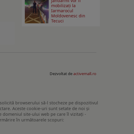
jandarmi vor fi
mobilizați la
Iarmarocul
Moldovenesc din
Tecuci
Dezvoltat de
activemall.ro
 solicită browserului să-l stocheze pe dispozitivul
tare. Aceste cookie-uri sunt setate de noi și
domeniul site-ului web pe care îl vizitați -
 urmărire în următoarele scopuri: