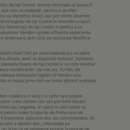
lor de tip Cookie. Aceste informatii ar putea fi
e asa cum va asteptati, pentru a va oferi
 nu va identifica direct, dar pot retine anumite
Tehnologiilor de tip Cookie in anumite scopuri.
losi Tehnologii de tip Cookie si pentru a va
 a anumitor Vendor-i poate influenta experienta
are anterioara, prin click pe sectiunea Modifica
setate INACTIVE pe acest website (cu exceptia
tra afisata, aveti la dispozitie butonul „Salveaza
e plaseaza fisiere de tip Cookie si nu este necesar
veaza modificarile”, de mai jos. Cu titlu de
valeaza interesului legitim al Vendor-ului
lui in cauza (prin click pe linkul aferent acesteia)
utem colabora in viitor) si catre care putem
okie. Lista Vendor-ilor are pre-bifat fiecare
iva sau negativa. In cazul in care optati sa
nt pentru toate Scopurile de Prelucrare ale
or fi transmise optiunile dvs. de consimtamant, fie
lucrare a datelor dvs., intemeiata pe
 un Scop ce se regaseste printre Scopurile de