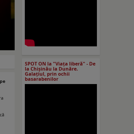
SPOT ON la "Viaţa liberă" - De
la Chișinău la Dunăre.
Galațiul, prin ochii
basarabenilor
ape
ra
ică