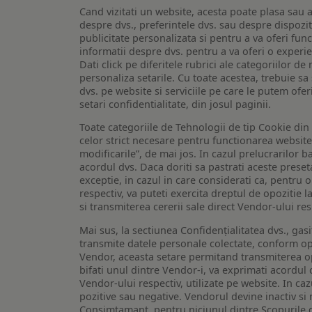
Cand vizitati un website, acesta poate plasa sau a
despre dvs., preferintele dvs. sau despre dispozit
publicitate personalizata si pentru a va oferi func
informatii despre dvs. pentru a va oferi o experi
Dati click pe diferitele rubrici ale categoriilor 
personaliza setarile. Cu toate acestea, trebuie s
dvs. pe website si serviciile pe care le putem ofer
setari confidentialitate, din josul paginii.
Toate categoriile de Tehnologii de tip Cookie di
celor strict necesare pentru functionarea website-u
modificarile”, de mai jos. In cazul prelucrarilor 
acordul dvs. Daca doriti sa pastrati aceste presetar
exceptie, in cazul in care considerati ca, pentru 
respectiv, va puteti exercita dreptul de opozitie l
si transmiterea cererii sale direct Vendor-ului res
Mai sus, la sectiunea Confidențialitatea dvs., gas
transmite datele personale colectate, conform opt
Vendor, aceasta setare permitand transmiterea opt
bifati unul dintre Vendor-i, va exprimati acordul
Vendor-ului respectiv, utilizate pe website. In caz
pozitive sau negative. Vendorul devine inactiv si 
Consimtamant, pentru niciunul dintre Scopurile d