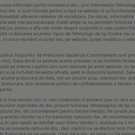
ccesa informatii pe/din browserul dvs., prin intermediul Tehnologii
ivul dvs. si sunt folosite pentru a face ca website-ul sa functionez
tionalitati aferente retelelor de socializare. De obicei, informatiile
enta web mai personalizata. Puteti alege sa nu permiteti folosirea 
de mai jos pentru a afla mai multe despre scopurile in care putem fo
a stiti ca blocarea anumitor tipuri de Tehnologii de tip Cookie sau
i. In orice moment al vizitei dvs. pe website, puteti modifica o set
n cadrul Scopurilor de Prelucrare bazate pe Consimtamant sunt pre
lui). Daca doriti sa pastrati aceste presetari si sa inchideti fereas
bazate pe Interes Legitim care sunt realizate pe acest website, nu s
i si sa inchideti fereastra afisata, aveti la dispozitie butonul „Sal
o anume prelucrare de date, intr-un anumit scop, interesul dvs. pre
a prelucrare, prin accesarea politicii de confidentialitate a Vendor-u
pectiv.
iti si lista Vendor-ilor cu care colaboram in prezent (sau cu care p
iunilor exprimate de dvs. privind folosirea Tehnologiilor de tip Co
iunii dvs. de consimtamant pentru fiecare Vendor, fie ca este pozit
 ca acestui Vendor sa ii fie transmise optiunile dvs. de consimtama
ul in care optati sa debifati unul dintre Vendor-i, acestuia nu ii v
nu va cunoaste optiunile dvs., deci implicit nu va efectua nicio Pre
e Prelucrare de pe website, chiar daca dvs. ati optat cu DA pentru