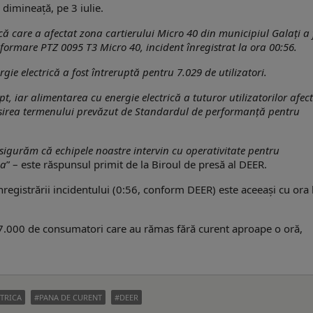
 dimineață, pe 3 iulie.
că care a afectat zona cartierului Micro 40 din municipiul Galați a 
formare PTZ 0095 T3 Micro 40, incident înregistrat la ora 00:56.
ie electrică a fost întreruptă pentru 7.029 de utilizatori.
, iar alimentarea cu energie electrică a tuturor utilizatorilor afect
pășirea termenului prevăzut de Standardul de performanță pentru
 asigurăm că echipele noastre intervin cu operativitate pentru
ea
” – este răspunsul primit de la Biroul de presă al DEER.
 înregistrării incidentului (0:56, conform DEER) este aceeași cu ora 
te 7.000 de consumatori care au rămas fără curent aproape o oră,
CTRICA
PANA DE CURENT
DEER