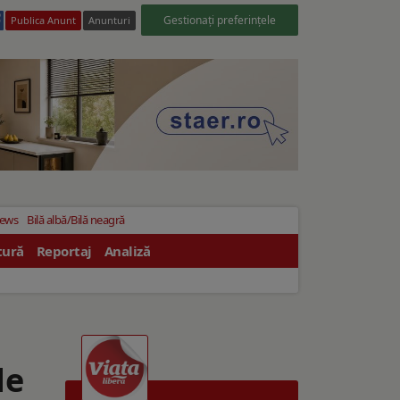
Gestionați preferințele
Publica Anunt
Anunturi
News
Bilă albă/Bilă neagră
tură
Reportaj
Analiză
de