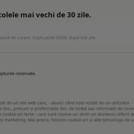
lele mai vechi de 30 zile.
pană de curent. Explicațiile DEER, după trei zile
pturile rezervate.
zat de un site web care, - atunci când este vizitat de un utilizator -
 dvs., precum și preferințele dvs. de limbă sau informații de conec
ookie-uri terțe - care sunt cookie-uri dintr-un domeniu diferit de 
e și marketing. Mai precis, folosim cookie-uri și alte tehnologii de