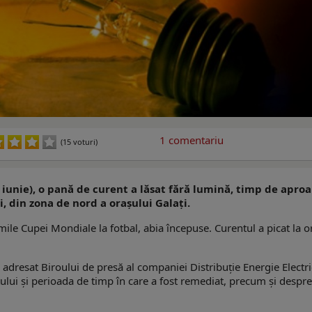
1
comentariu
(15 voturi)
0 iunie), o pană de curent a lăsat fără lumină, timp de apro
ei, din zona de nord a orașului Galați.
ile Cupei Mondiale la fotbal, abia începuse. Curentul a picat la o
l adresat Biroului de presă al companiei Distribuție Energie Electr
ului și perioada de timp în care a fost remediat, precum și despre