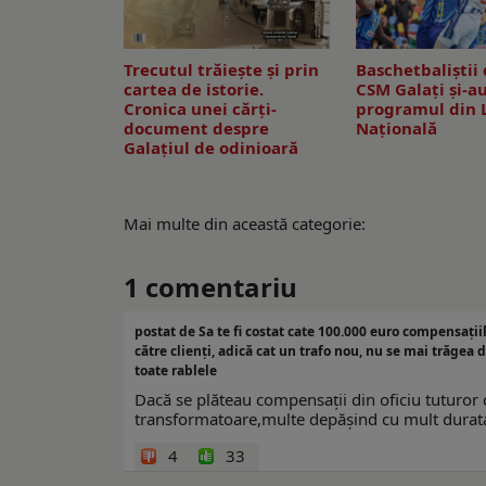
Trecutul trăiește și prin
Baschetbaliștii 
cartea de istorie.
CSM Galați și-au
Cronica unei cărți-
programul din 
document despre
Națională
Galațiul de odinioară
Mai multe din această categorie:
1
comentariu
postat de Sa te fi costat cate 100.000 euro compensații
către clienți, adică cat un trafo nou, nu se mai trăgea 
toate rablele
Dacă se plăteau compensații din oficiu tuturor c
transformatoare,multe depășind cu mult durata
4
33