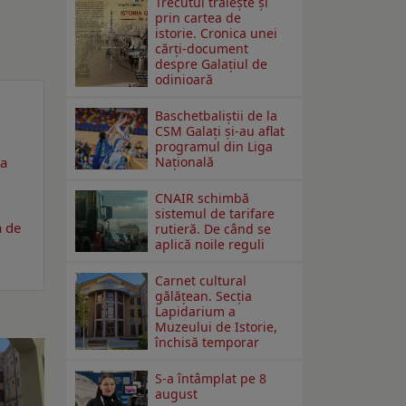
Trecutul trăiește și
prin cartea de
istorie. Cronica unei
cărți-document
despre Galațiul de
odinioară
Baschetbaliștii de la
CSM Galați și-au aflat
programul din Liga
ia
Națională
CNAIR schimbă
sistemul de tarifare
a de
rutieră. De când se
aplică noile reguli
Carnet cultural
gălăţean. Secţia
Lapidarium a
Muzeului de Istorie,
închisă temporar
S-a întâmplat pe 8
august