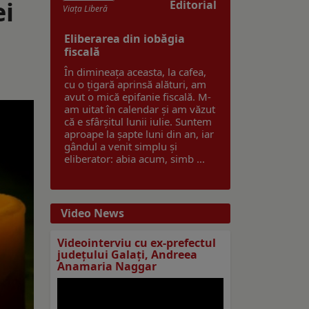
ei
Editorial
Viaţa Liberă
Eliberarea din iobăgia
fiscală
În dimineața aceasta, la cafea,
cu o țigară aprinsă alături, am
avut o mică epifanie fiscală. M-
am uitat în calendar și am văzut
că e sfârșitul lunii iulie. Suntem
aproape la șapte luni din an, iar
gândul a venit simplu și
eliberator: abia acum, simb ...
Video News
Videointerviu cu ex-prefectul
judeţului Galaţi, Andreea
Anamaria Naggar