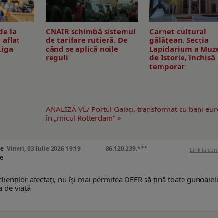
de la
CNAIR schimbă sistemul
Carnet cultural
 aflat
de tarifare rutieră. De
gălăţean. Secţia
Liga
când se aplică noile
Lapidarium a Muz
reguli
de Istorie, închisă
temporar
ANALIZĂ VL/ Portul Galaţi, transformat cu bani eu
în „micul Rotterdam” »
le
Vineri, 03 Iulie 2026 19:19
86.120.239.***
Link la co
de
lienților afectați, nu își mai permitea DEER să țină toate gunoaiel
 de viață