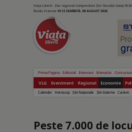
Viața Liberă - Ziar regional independent Știri Noutăți Galaţi Bră
Buzău Vrancea
10:12 SâMBăTă, 08 AUGUST 2026
Prima Pagina
Editorial
Interviuri
Interactiv
Concursur
VLG
Eveniment
Regional
Economie
Pol
Calendar
Horoscop
Ştiri Naţionale
Ştiri Externe
Cariere
Peste 7.000 de loc