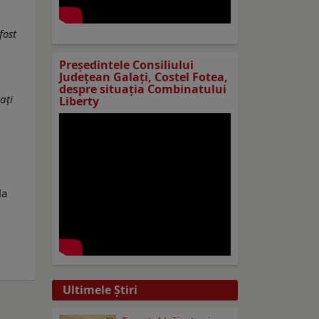
fost
Preşedintele Consiliului
Judeţean Galaţi, Costel Fotea,
despre situaţia Combinatului
ați
Liberty
la
Ultimele Ştiri