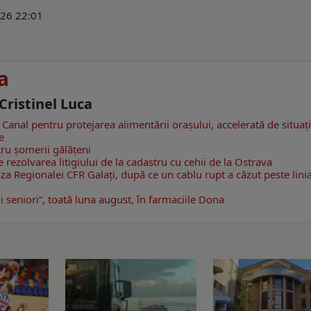
026 22:01
a
 Cristinel Luca
ă Canal pentru protejarea alimentării orașului, accelerată de situaț
e
tru șomerii gălățeni
e rezolvarea litigiului de la cadastru cu cehii de la Ostrava
za Regionalei CFR Galați, după ce un cablu rupt a căzut peste lini
i seniori”, toată luna august, în farmaciile Dona