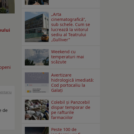
„Arta
cinematografică”,
sub schele. Cum se
lucrează la viitorul
eului
sediu al Teatrului
„Gulliver”
Weekend cu
temperaturi mai
scăzute
ropeni
Avertizare
hidrologică imediată:
Cod portocaliu la
Galaţi
mentariu
Colebil și Panzcebil
dispar temporar de
e de
pe rafturile
farmaciilor
Peste 100 de