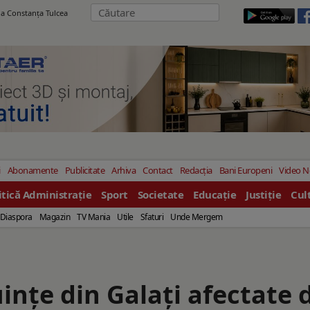
ila Constanţa Tulcea
i
Abonamente
Publicitate
Arhiva
Contact
Redacția
Bani Europeni
Video 
itică Administrație
Sport
Societate
Educație
Justiție
Cul
Diaspora
Magazin
TV Mania
Utile
Sfaturi
Unde Mergem
uințe din Galați afectate 